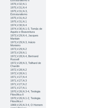
Estruturalismo II
1976,V.32,N.1
1975,V.31,N.4
1975,V.31,N.3,
Estruturalismo
1975,V.31,N.2
1975,V.31,N.1
1974,V.30,N.4
1974,V.30,N.1-3, Tomás de
Aquino e Boaventura
1973,V.29,N.4, Jacques
Maritain
1973,V.29,N.3, Inácio
Monteiro
1973,V.29,N.2
1973,V.29,N.1
1972,V.28,N.4, Bertrand
Russell
1972,V.28,N.3, Teilhard de
Chardin
1972,V.28,N.2
1972,V.28,N.1
1971,V.27,N.4
1971,V.27,N.3
1971,V.27,N.2
1971,V.27,N.1
1970,V.26,N.3-4, Teologia
Filosófica II
1970,V.26,N.1-2, Teologia
Filosófica I
1969,V.25,N.3-4, O Homem