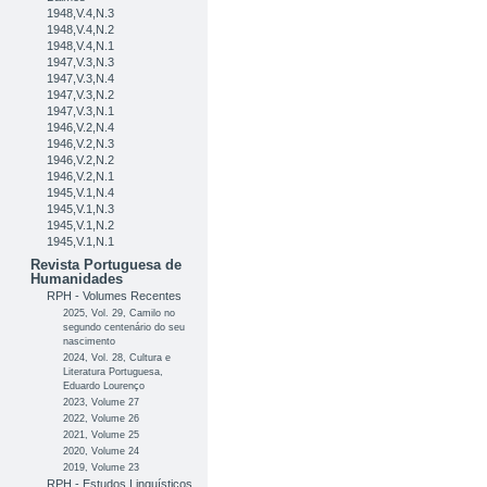
1948,V.4,N.3
1948,V.4,N.2
1948,V.4,N.1
1947,V.3,N.3
1947,V.3,N.4
1947,V.3,N.2
1947,V.3,N.1
1946,V.2,N.4
1946,V.2,N.3
1946,V.2,N.2
1946,V.2,N.1
1945,V.1,N.4
1945,V.1,N.3
1945,V.1,N.2
1945,V.1,N.1
Revista Portuguesa de
Humanidades
RPH - Volumes Recentes
2025, Vol. 29, Camilo no
segundo centenário do seu
nascimento
2024, Vol. 28, Cultura e
Literatura Portuguesa,
Eduardo Lourenço
2023, Volume 27
2022, Volume 26
2021, Volume 25
2020, Volume 24
2019, Volume 23
RPH - Estudos Linguísticos