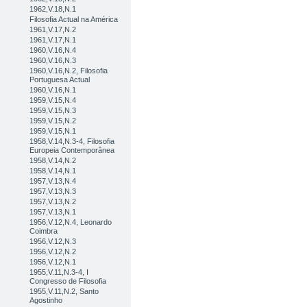
1962,V.18,N.1
Filosofia Actual na América
1961,V.17,N.2
1961,V.17,N.1
1960,V.16,N.4
1960,V.16,N.3
1960,V.16,N.2, Filosofia
Portuguesa Actual
1960,V.16,N.1
1959,V.15,N.4
1959,V.15,N.3
1959,V.15,N.2
1959,V.15,N.1
1958,V.14,N.3-4, Filosofia
Europeia Contemporânea
1958,V.14,N.2
1958,V.14,N.1
1957,V.13,N.4
1957,V.13,N.3
1957,V.13,N.2
1957,V.13,N.1
1956,V.12,N.4, Leonardo
Coimbra
1956,V.12,N.3
1956,V.12,N.2
1956,V.12,N.1
1955,V.11,N.3-4, I
Congresso de Filosofia
1955,V.11,N.2, Santo
Agostinho