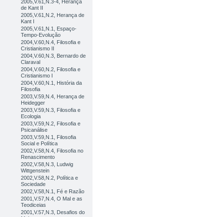
2005,V.61,N.3-4, Herança
de Kant II
2005,V.61,N.2, Herança de
Kant I
2005,V.61,N.1, Espaço-
Tempo-Evolução
2004,V.60,N.4, Filosofia e
Cristianismo II
2004,V.60,N.3, Bernardo de
Claraval
2004,V.60,N.2, Filosofia e
Cristianismo I
2004,V.60,N.1, História da
Filosofia
2003,V.59,N.4, Herança de
Heidegger
2003,V.59,N.3, Filosofia e
Ecologia
2003,V.59,N.2, Filosofia e
Psicanálise
2003,V.59,N.1, Filosofia
Social e Política
2002,V.58,N.4, Filosofia no
Renascimento
2002,V.58,N.3, Ludwig
Wittgenstein
2002,V.58,N.2, Política e
Sociedade
2002,V.58,N.1, Fé e Razão
2001,V.57,N.4, O Mal e as
Teodiceias
2001,V.57,N.3, Desafios do