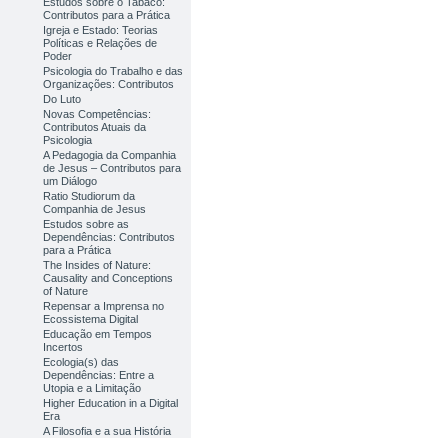
Estudos sobre o Tabaco:
Contributos para a Prática
Igreja e Estado: Teorias
Políticas e Relações de
Poder
Psicologia do Trabalho e das
Organizações: Contributos
Do Luto
Novas Competências:
Contributos Atuais da
Psicologia
A Pedagogia da Companhia
de Jesus – Contributos para
um Diálogo
Ratio Studiorum da
Companhia de Jesus
Estudos sobre as
Dependências: Contributos
para a Prática
The Insides of Nature:
Causality and Conceptions
of Nature
Repensar a Imprensa no
Ecossistema Digital
Educação em Tempos
Incertos
Ecologia(s) das
Dependências: Entre a
Utopia e a Limitação
Higher Education in a Digital
Era
A Filosofia e a sua História