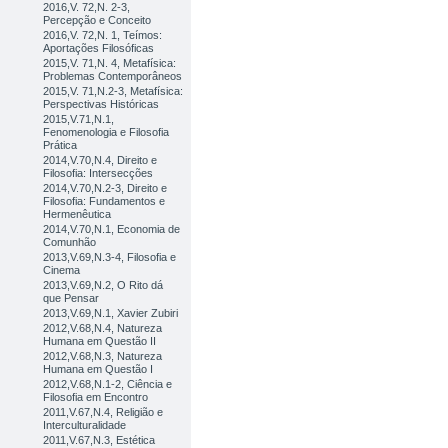
2016,V. 72,N. 2-3,
Percepção e Conceito
2016,V. 72,N. 1, Teímos:
Aportações Filosóficas
2015,V. 71,N. 4, Metafísica:
Problemas Contemporâneos
2015,V. 71,N.2-3, Metafísica:
Perspectivas Históricas
2015,V.71,N.1,
Fenomenologia e Filosofia
Prática
2014,V.70,N.4, Direito e
Filosofia: Intersecções
2014,V.70,N.2-3, Direito e
Filosofia: Fundamentos e
Hermenêutica
2014,V.70,N.1, Economia de
Comunhão
2013,V.69,N.3-4, Filosofia e
Cinema
2013,V.69,N.2, O Rito dá
que Pensar
2013,V.69,N.1, Xavier Zubiri
2012,V.68,N.4, Natureza
Humana em Questão II
2012,V.68,N.3, Natureza
Humana em Questão I
2012,V.68,N.1-2, Ciência e
Filosofia em Encontro
2011,V.67,N.4, Religião e
Interculturalidade
2011,V.67,N.3, Estética