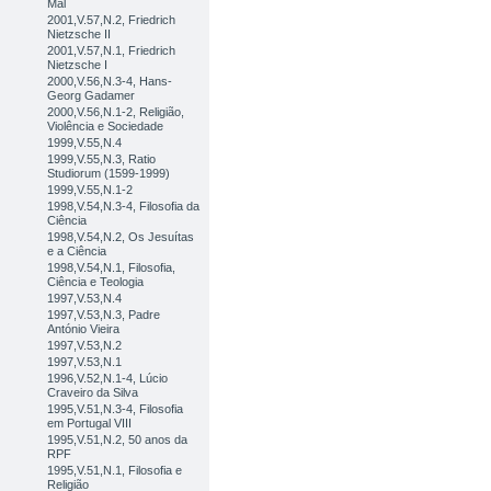
Mal
2001,V.57,N.2, Friedrich
Nietzsche II
2001,V.57,N.1, Friedrich
Nietzsche I
2000,V.56,N.3-4, Hans-
Georg Gadamer
2000,V.56,N.1-2, Religião,
Violência e Sociedade
1999,V.55,N.4
1999,V.55,N.3, Ratio
Studiorum (1599-1999)
1999,V.55,N.1-2
1998,V.54,N.3-4, Filosofia da
Ciência
1998,V.54,N.2, Os Jesuítas
e a Ciência
1998,V.54,N.1, Filosofia,
Ciência e Teologia
1997,V.53,N.4
1997,V.53,N.3, Padre
António Vieira
1997,V.53,N.2
1997,V.53,N.1
1996,V.52,N.1-4, Lúcio
Craveiro da Silva
1995,V.51,N.3-4, Filosofia
em Portugal VIII
1995,V.51,N.2, 50 anos da
RPF
1995,V.51,N.1, Filosofia e
Religião