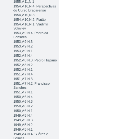
1955,V.11,N.1
1954,V.10,N.4, Perspectivas
do Curso Bracarense
1954,V.10,N.3
1954,V.10,N.2, Platão
1954,V.10,N.1, Vladimir
Soloviev
1953,V.9,N.4, Pedro da
Fonseca
1953,V.9,N.3
1953,V.9,N.2
1953,V.9,N.1
1952,V.8,N.4
1952,V.8,N.3, Pedro Hispano
1952,V.8,N.2
1952,V.8,N.1
1951,V.7,N.4
1951,V.7,N.3
1951,V.7,N.2, Francisco
Sanches
1951,V.7,N.1
1950,V.6,N.4
1950,V.6,N.3
1950,V.6,N.2
1950,V.6,N.1
1949,V.5,N.4
1949,V.5,N.3
1949,V.5,N.2
1949,V.5,N.1
1948,V.4,N.4, Suárez e
Balmes