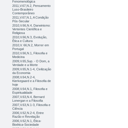
Fenomenológica
2011,V.67,N.2, Pensamento
Luso-Brasileiro
Contemporâneo
2011,V.67,N.1, A Condição
Pós-Secular
2010,V.66,N.4, Darwinismo:
Vertentes Científica e
Religiosa
2010,V.66,N.3, Evolução,
Ética e Cultura
2010,V. 66,N.2, Morrer em
Portugal
2010,V.66,N.1, Filosofia e
Medicina
2009,V.65,Sup. - O Dom, a
Verdade e a Morte
2009,V.65,N.1-4, Civilização
da Economia
2008,V.64,N.2-4,
Kierkegaard e a Filosofia de
hoje
2008,V.64,N.1, Filosofia e
Espiritualidade
2007,V.63,N.4, Bernard
Lonergan e a Filosofia
2007,V.63,N.1-3, Filosofia e
Ciência
2006,V.62,N.2-4, Entre
Razão e Revelação
2006,V.62,N.1, Ética-
Bioética-Sociedade