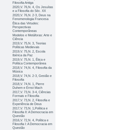
Filosofia Antiga
2020,V. 76,N. 4, Os Jesuítas
e a Filosofia do Séc. XX
2020,V. 76,N. 2-3, Deus na
Fenomenologia Francesa
Ética das Virtudes:
Perspectivas
Contemporâneas
Modelos e Metáforas: Arte e
Ciência
2019,V. 75,N. 3, Teorias
Políticas Medievais
2019,V. 75,N. 2, Escola
Ibérica da Paz
2019,V. 75,N. 1, Ética e
Política Contemporânea
2018,V. 74,N. 4, Filosofia da
Música
2018,V. 74,N. 2-3, Gestão e
Filosofia
2018,V. 74,N. 1, Pierre
Duhem e Ernst Mach
2017,V. 73,N. 3-4, Ciências
Formais e Filosofia
2017,V. 73,N. 2, Filosofia e
Experiência de Deus
2017,V. 73,N. 1,Política e
Filosofia II: A Democracia em
Questão
2016,V. 72,N. 4, Política e
Filosofia I: A Democracia em
Questão