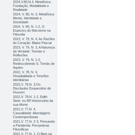
2024,V.80,N.4, Metafísica:
Fundação, Modalidade e
Realidade
2024, V. 80, N. 3, Metafísica:
Mente, Identidade e
Sociedade
2024, V. 80, N. 1-2, O
Espectro do Marxismo na
Filosofia
2023, V. 79, N. 4, As Razões
do Coração: Blaise Pascal
2023, V. 79, N. 3, A Natureza
da Verdade: Teorias e
Reflexões
2023, V. 79, N. 1-2,
Redescobrindo S. Tomás de
Aquino
2022, V. 78, N. 4,
Hospitalidade e Tensões
Identitárias
2022,V. 78,N. 3,Os
Discípulos Esquecidos de
Husserl
2022,V. 78,N. 1-2, Edith
Stein: no 80º Aniversário da
sua Morte
2021,V. 77,N. 4,
Causalidade: Abordagens
Contemporâneas
2021,V. 77,N. 2-3, Pensando
a Pandemia: Perspetivas
Filosóficas
2021,V. 77,N. 1, O Bem na