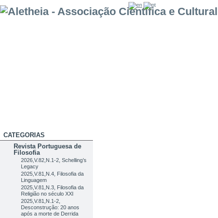
CATEGORIAS
Revista Portuguesa de
Filosofia
2026,V.82,N.1-2, Schelling’s
Legacy
2025,V.81,N.4, Filosofia da
Linguagem
2025,V.81,N.3, Filosofia da
Religião no século XXI
2025,V.81,N.1-2,
Desconstrução: 20 anos
após a morte de Derrida