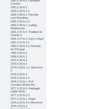
1983,V.39,N.4, Leonardo
Coimbra
1983,V.39,N.3
1983,V.39,N.1-2
1982,V.38,N.4, Filosofia
Luso-Brasileira
1982,V.38,N.2-3
1982,V.38,N.1, Ludwig
Wittgenstein
1981,V.37,N.4, Theillard de
Chardin II
1981,V.37,N.3, Kant e Hegel
1981,V.37,N.1-2
1980,V.36,N.3-4, Filosofia
em Portugal
1980,V.36,N.2
1980,V.36,N.1
1979,V.35,N.4
1979,V.35,N.3
1979,V.35,N.1-2, Marxismo
II
1978,V.34,N.4
1978,V.34,N.2-3
1978,V.34,N.1, Prof.
Cassiano Abranches
1977,V.33,N.4, Heidegger
(1889-1976)
1977,V.33,N.2-3
1977,V.33,N.1, Hegel
1976,V.32,N.3-4, Marxismo
1976,V.32,N.2,