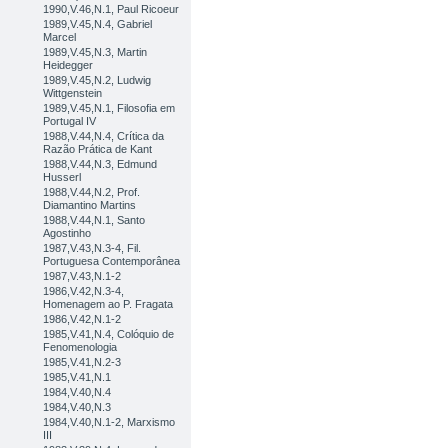
1990,V.46,N.1, Paul Ricoeur
1989,V.45,N.4, Gabriel
Marcel
1989,V.45,N.3, Martin
Heidegger
1989,V.45,N.2, Ludwig
Wittgenstein
1989,V.45,N.1, Filosofia em
Portugal IV
1988,V.44,N.4, Crítica da
Razão Prática de Kant
1988,V.44,N.3, Edmund
Husserl
1988,V.44,N.2, Prof.
Diamantino Martins
1988,V.44,N.1, Santo
Agostinho
1987,V.43,N.3-4, Fil.
Portuguesa Contemporânea
1987,V.43,N.1-2
1986,V.42,N.3-4,
Homenagem ao P. Fragata
1986,V.42,N.1-2
1985,V.41,N.4, Colóquio de
Fenomenologia
1985,V.41,N.2-3
1985,V.41,N.1
1984,V.40,N.4
1984,V.40,N.3
1984,V.40,N.1-2, Marxismo
III