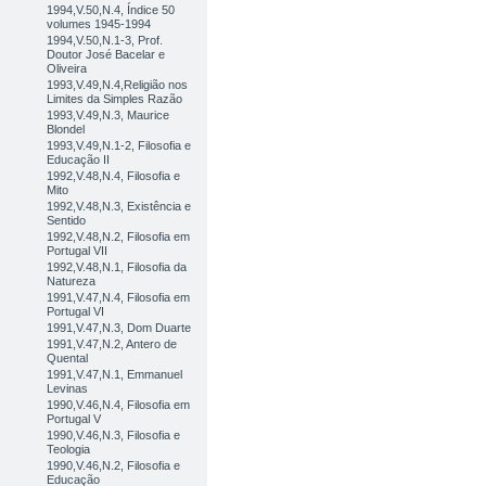
1994,V.50,N.4, Índice 50
volumes 1945-1994
1994,V.50,N.1-3, Prof.
Doutor José Bacelar e
Oliveira
1993,V.49,N.4,Religião nos
Limites da Simples Razão
1993,V.49,N.3, Maurice
Blondel
1993,V.49,N.1-2, Filosofia e
Educação II
1992,V.48,N.4, Filosofia e
Mito
1992,V.48,N.3, Existência e
Sentido
1992,V.48,N.2, Filosofia em
Portugal VII
1992,V.48,N.1, Filosofia da
Natureza
1991,V.47,N.4, Filosofia em
Portugal VI
1991,V.47,N.3, Dom Duarte
1991,V.47,N.2, Antero de
Quental
1991,V.47,N.1, Emmanuel
Levinas
1990,V.46,N.4, Filosofia em
Portugal V
1990,V.46,N.3, Filosofia e
Teologia
1990,V.46,N.2, Filosofia e
Educação