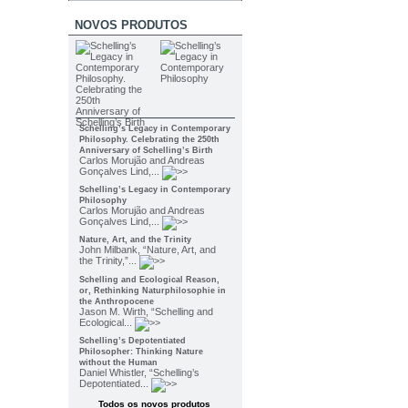
NOVOS PRODUTOS
Schelling’s Legacy in Contemporary
Philosophy. Celebrating the 250th
Anniversary of Schelling’s Birth
Carlos Morujão and Andreas
Gonçalves Lind,...
Schelling’s Legacy in Contemporary
Philosophy
Carlos Morujão and Andreas
Gonçalves Lind,...
Nature, Art, and the Trinity
John Milbank, “Nature, Art, and
the Trinity,”...
Schelling and Ecological Reason,
or, Rethinking Naturphilosophie in
the Anthropocene
Jason M. Wirth, “Schelling and
Ecological...
Schelling’s Depotentiated
Philosopher: Thinking Nature
without the Human
Daniel Whistler, “Schelling’s
Depotentiated...
Todos os novos produtos