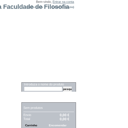
Bem-vindo,
Entrar na conta
Minha conta
Carrinho:
(vazio)
PESQUISA
Introduza o nome do produto
CARRINHO
Sem produtos
Envio
0,00 €
Total
0,00 €
Carrinho
Encomendar