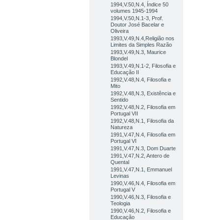
1994,V.50,N.4, Índice 50
volumes 1945-1994
1994,V.50,N.1-3, Prof.
Doutor José Bacelar e
Oliveira
1993,V.49,N.4,Religião nos
Limites da Simples Razão
1993,V.49,N.3, Maurice
Blondel
1993,V.49,N.1-2, Filosofia e
Educação II
1992,V.48,N.4, Filosofia e
Mito
1992,V.48,N.3, Existência e
Sentido
1992,V.48,N.2, Filosofia em
Portugal VII
1992,V.48,N.1, Filosofia da
Natureza
1991,V.47,N.4, Filosofia em
Portugal VI
1991,V.47,N.3, Dom Duarte
1991,V.47,N.2, Antero de
Quental
1991,V.47,N.1, Emmanuel
Levinas
1990,V.46,N.4, Filosofia em
Portugal V
1990,V.46,N.3, Filosofia e
Teologia
1990,V.46,N.2, Filosofia e
Educação