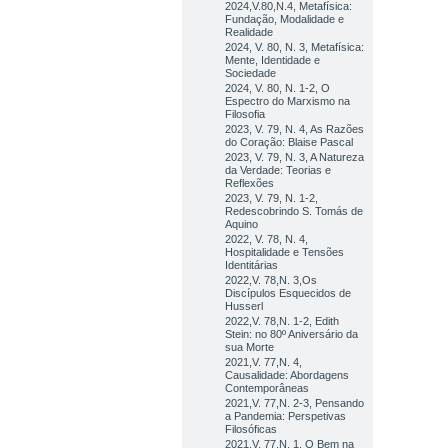
2024,V.80,N.4, Metafísica:
Fundação, Modalidade e
Realidade
2024, V. 80, N. 3, Metafísica:
Mente, Identidade e
Sociedade
2024, V. 80, N. 1-2, O
Espectro do Marxismo na
Filosofia
2023, V. 79, N. 4, As Razões
do Coração: Blaise Pascal
2023, V. 79, N. 3, A Natureza
da Verdade: Teorias e
Reflexões
2023, V. 79, N. 1-2,
Redescobrindo S. Tomás de
Aquino
2022, V. 78, N. 4,
Hospitalidade e Tensões
Identitárias
2022,V. 78,N. 3,Os
Discípulos Esquecidos de
Husserl
2022,V. 78,N. 1-2, Edith
Stein: no 80º Aniversário da
sua Morte
2021,V. 77,N. 4,
Causalidade: Abordagens
Contemporâneas
2021,V. 77,N. 2-3, Pensando
a Pandemia: Perspetivas
Filosóficas
2021,V. 77,N. 1, O Bem na