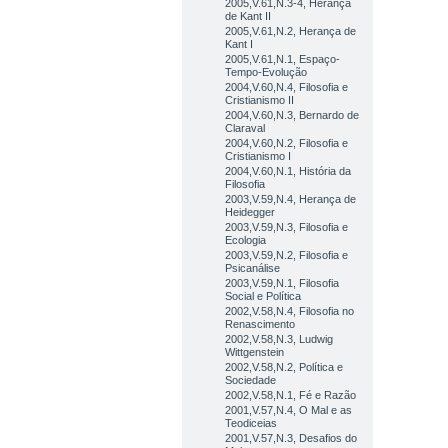
2005,V.61,N.3-4, Herança
de Kant II
2005,V.61,N.2, Herança de
Kant I
2005,V.61,N.1, Espaço-
Tempo-Evolução
2004,V.60,N.4, Filosofia e
Cristianismo II
2004,V.60,N.3, Bernardo de
Claraval
2004,V.60,N.2, Filosofia e
Cristianismo I
2004,V.60,N.1, História da
Filosofia
2003,V.59,N.4, Herança de
Heidegger
2003,V.59,N.3, Filosofia e
Ecologia
2003,V.59,N.2, Filosofia e
Psicanálise
2003,V.59,N.1, Filosofia
Social e Política
2002,V.58,N.4, Filosofia no
Renascimento
2002,V.58,N.3, Ludwig
Wittgenstein
2002,V.58,N.2, Política e
Sociedade
2002,V.58,N.1, Fé e Razão
2001,V.57,N.4, O Mal e as
Teodiceias
2001,V.57,N.3, Desafios do