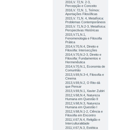
2016,V. 72,N. 2-3,
Percepção e Conceito
2016,V. 72,N. 1, Teímos:
Aportações Filosóficas
2015,V. 71,N. 4, Metafísica:
Problemas Contemporâneos
2015,V. 71,N.2-3, Metafísica:
Perspectivas Históricas
2015,V.71,N.1,
Fenomenologia e Filosofia
Prática
2014,V.70,N.4, Direito e
Filosofia: Intersecções
2014,V.70,N.2-3, Direito e
Filosofia: Fundamentos e
Hermenêutica
2014,V.70,N.1, Economia de
Comunhão
2013,V.69,N.3-4, Filosofia e
Cinema
2013,V.69,N.2, O Rito dá
que Pensar
2013,V.69,N.1, Xavier Zubiri
2012,V.68,N.4, Natureza
Humana em Questão II
2012,V.68,N.3, Natureza
Humana em Questão I
2012,V.68,N.1-2, Ciência e
Filosofia em Encontro
2011,V.67,N.4, Religião e
Interculturalidade
2011,V.67,N.3, Estética