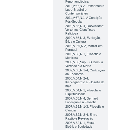
Fenomenológica
2011,V.67,N.2, Pensamento
Luso-Brasileiro
Contemporâneo
2011,V.67,N.1, A Condição
Pós-Secular
2010,V.66,N.4, Darwinismo:
Vertentes Científica e
Religiosa
2010,V.66,N.3, Evolução,
Ética e Cultura
2010,V. 66,N.2, Morrer em
Portugal
2010,V.66,N.1, Filosofia e
Medicina
2009,V.65,Sup. - O Dom, a
Verdade e a Morte
2009,V.65,N.1-4, Civilização
da Economia
2008,V.64,N.2-4,
Kierkegaard e a Filosofia de
hoje
2008,V.64,N.1, Filosofia e
Espiritualidade
2007,V.63,N.4, Bernard
Lonergan e a Filosofia
2007,V.63,N.1-3, Filosofia e
Ciência
2006,V.62,N.2-4, Entre
Razão e Revelação
2006,V.62,N.1, Ética-
Bioética-Sociedade