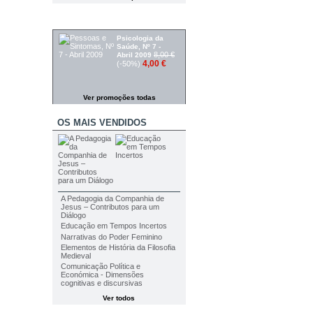
PROMOÇÕES
Psicologia da
Saúde, Nº 7 -
8,00 €
Abril 2009
4,00 €
(-50%)
Ver promoções todas
OS MAIS VENDIDOS
A Pedagogia da Companhia de
Jesus – Contributos para um
Diálogo
Educação em Tempos Incertos
Narrativas do Poder Feminino
Elementos de História da Filosofia
Medieval
Comunicação Política e
Económica - Dimensões
cognitivas e discursivas
Ver todos