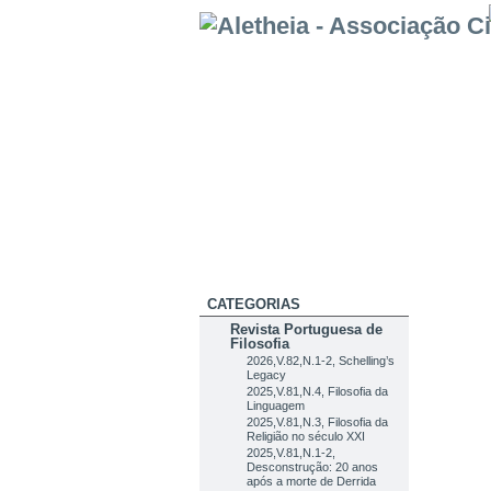
CATEGORIAS
Revista Portuguesa de
Filosofia
2026,V.82,N.1-2, Schelling’s
Legacy
2025,V.81,N.4, Filosofia da
Linguagem
2025,V.81,N.3, Filosofia da
Religião no século XXI
2025,V.81,N.1-2,
Desconstrução: 20 anos
após a morte de Derrida