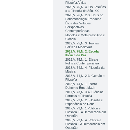
Filosofia Antiga
2020,V. 76,N. 4, Os Jesuítas
e a Filosofia do Séc. XX
2020,V. 76,N. 2-3, Deus na
Fenomenologia Francesa
Ética das Virtudes:
Perspectivas
Contemporâneas
Modelos e Metáforas: Arte e
Ciência
2019,V. 75,N. 3, Teorias
Políticas Medievais
2019,V. 75,N. 2, Escola
Ibérica da Paz
2019,V. 75,N. 1, Ética e
Política Contemporânea
2018,V. 74,N. 4, Filosofia da
Música
2018,V. 74,N. 2-3, Gestão e
Filosofia
2018,V. 74,N. 1, Pierre
Duhem e Ernst Mach
2017,V. 73,N. 3-4, Ciências
Formais e Filosofia
2017,V. 73,N. 2, Filosofia e
Experiência de Deus
2017,V. 73,N. 1,Política e
Filosofia II: A Democracia em
Questão
2016,V. 72,N. 4, Política e
Filosofia I: A Democracia em
Questão