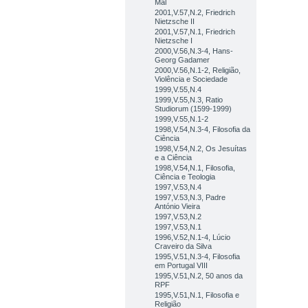
Mal
2001,V.57,N.2, Friedrich
Nietzsche II
2001,V.57,N.1, Friedrich
Nietzsche I
2000,V.56,N.3-4, Hans-
Georg Gadamer
2000,V.56,N.1-2, Religião,
Violência e Sociedade
1999,V.55,N.4
1999,V.55,N.3, Ratio
Studiorum (1599-1999)
1999,V.55,N.1-2
1998,V.54,N.3-4, Filosofia da
Ciência
1998,V.54,N.2, Os Jesuítas
e a Ciência
1998,V.54,N.1, Filosofia,
Ciência e Teologia
1997,V.53,N.4
1997,V.53,N.3, Padre
António Vieira
1997,V.53,N.2
1997,V.53,N.1
1996,V.52,N.1-4, Lúcio
Craveiro da Silva
1995,V.51,N.3-4, Filosofia
em Portugal VIII
1995,V.51,N.2, 50 anos da
RPF
1995,V.51,N.1, Filosofia e
Religião