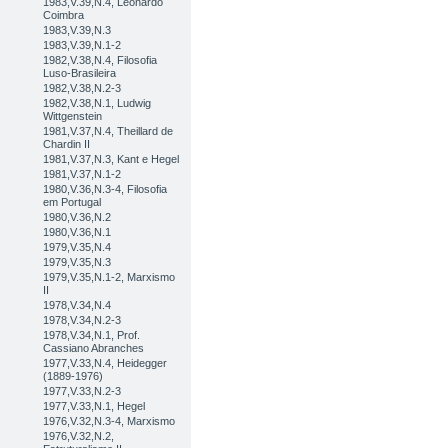
1983,V.39,N.4, Leonardo
Coimbra
1983,V.39,N.3
1983,V.39,N.1-2
1982,V.38,N.4, Filosofia
Luso-Brasileira
1982,V.38,N.2-3
1982,V.38,N.1, Ludwig
Wittgenstein
1981,V.37,N.4, Theillard de
Chardin II
1981,V.37,N.3, Kant e Hegel
1981,V.37,N.1-2
1980,V.36,N.3-4, Filosofia
em Portugal
1980,V.36,N.2
1980,V.36,N.1
1979,V.35,N.4
1979,V.35,N.3
1979,V.35,N.1-2, Marxismo
II
1978,V.34,N.4
1978,V.34,N.2-3
1978,V.34,N.1, Prof.
Cassiano Abranches
1977,V.33,N.4, Heidegger
(1889-1976)
1977,V.33,N.2-3
1977,V.33,N.1, Hegel
1976,V.32,N.3-4, Marxismo
1976,V.32,N.2,