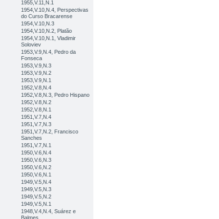
1955,V.11,N.1
1954,V.10,N.4, Perspectivas
do Curso Bracarense
1954,V.10,N.3
1954,V.10,N.2, Platão
1954,V.10,N.1, Vladimir
Soloviev
1953,V.9,N.4, Pedro da
Fonseca
1953,V.9,N.3
1953,V.9,N.2
1953,V.9,N.1
1952,V.8,N.4
1952,V.8,N.3, Pedro Hispano
1952,V.8,N.2
1952,V.8,N.1
1951,V.7,N.4
1951,V.7,N.3
1951,V.7,N.2, Francisco
Sanches
1951,V.7,N.1
1950,V.6,N.4
1950,V.6,N.3
1950,V.6,N.2
1950,V.6,N.1
1949,V.5,N.4
1949,V.5,N.3
1949,V.5,N.2
1949,V.5,N.1
1948,V.4,N.4, Suárez e
Balmes