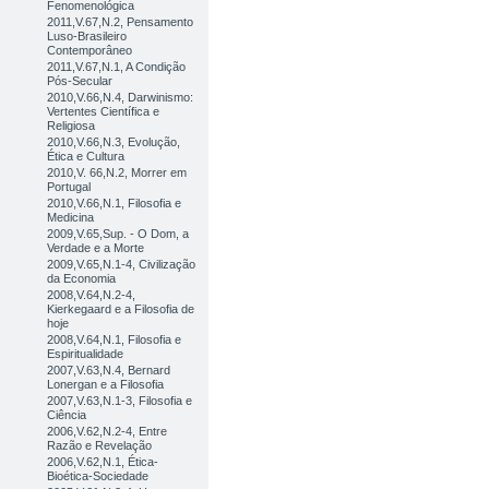
Fenomenológica
2011,V.67,N.2, Pensamento
Luso-Brasileiro
Contemporâneo
2011,V.67,N.1, A Condição
Pós-Secular
2010,V.66,N.4, Darwinismo:
Vertentes Científica e
Religiosa
2010,V.66,N.3, Evolução,
Ética e Cultura
2010,V. 66,N.2, Morrer em
Portugal
2010,V.66,N.1, Filosofia e
Medicina
2009,V.65,Sup. - O Dom, a
Verdade e a Morte
2009,V.65,N.1-4, Civilização
da Economia
2008,V.64,N.2-4,
Kierkegaard e a Filosofia de
hoje
2008,V.64,N.1, Filosofia e
Espiritualidade
2007,V.63,N.4, Bernard
Lonergan e a Filosofia
2007,V.63,N.1-3, Filosofia e
Ciência
2006,V.62,N.2-4, Entre
Razão e Revelação
2006,V.62,N.1, Ética-
Bioética-Sociedade