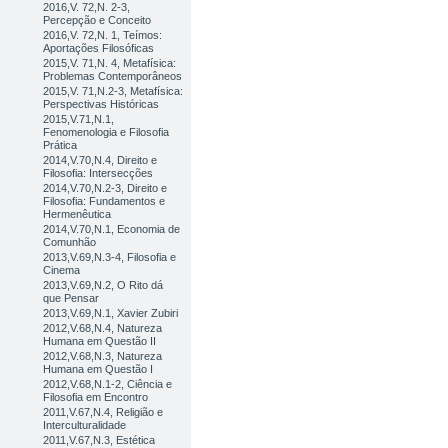
2016,V. 72,N. 2-3,
Percepção e Conceito
2016,V. 72,N. 1, Teímos:
Aportações Filosóficas
2015,V. 71,N. 4, Metafísica:
Problemas Contemporâneos
2015,V. 71,N.2-3, Metafísica:
Perspectivas Históricas
2015,V.71,N.1,
Fenomenologia e Filosofia
Prática
2014,V.70,N.4, Direito e
Filosofia: Intersecções
2014,V.70,N.2-3, Direito e
Filosofia: Fundamentos e
Hermenêutica
2014,V.70,N.1, Economia de
Comunhão
2013,V.69,N.3-4, Filosofia e
Cinema
2013,V.69,N.2, O Rito dá
que Pensar
2013,V.69,N.1, Xavier Zubiri
2012,V.68,N.4, Natureza
Humana em Questão II
2012,V.68,N.3, Natureza
Humana em Questão I
2012,V.68,N.1-2, Ciência e
Filosofia em Encontro
2011,V.67,N.4, Religião e
Interculturalidade
2011,V.67,N.3, Estética