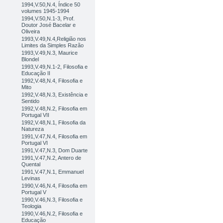
1994,V.50,N.4, Índice 50
volumes 1945-1994
1994,V.50,N.1-3, Prof.
Doutor José Bacelar e
Oliveira
1993,V.49,N.4,Religião nos
Limites da Simples Razão
1993,V.49,N.3, Maurice
Blondel
1993,V.49,N.1-2, Filosofia e
Educação II
1992,V.48,N.4, Filosofia e
Mito
1992,V.48,N.3, Existência e
Sentido
1992,V.48,N.2, Filosofia em
Portugal VII
1992,V.48,N.1, Filosofia da
Natureza
1991,V.47,N.4, Filosofia em
Portugal VI
1991,V.47,N.3, Dom Duarte
1991,V.47,N.2, Antero de
Quental
1991,V.47,N.1, Emmanuel
Levinas
1990,V.46,N.4, Filosofia em
Portugal V
1990,V.46,N.3, Filosofia e
Teologia
1990,V.46,N.2, Filosofia e
Educação