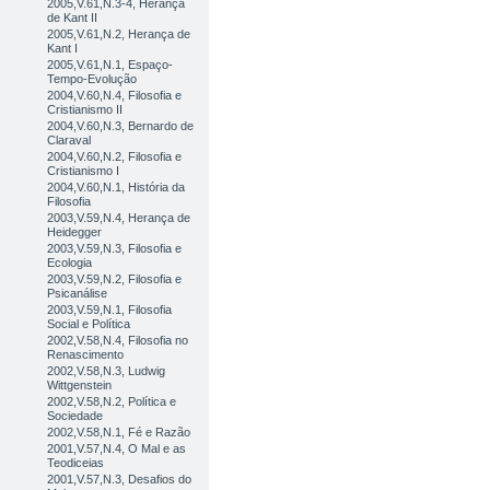
2005,V.61,N.3-4, Herança
de Kant II
2005,V.61,N.2, Herança de
Kant I
2005,V.61,N.1, Espaço-
Tempo-Evolução
2004,V.60,N.4, Filosofia e
Cristianismo II
2004,V.60,N.3, Bernardo de
Claraval
2004,V.60,N.2, Filosofia e
Cristianismo I
2004,V.60,N.1, História da
Filosofia
2003,V.59,N.4, Herança de
Heidegger
2003,V.59,N.3, Filosofia e
Ecologia
2003,V.59,N.2, Filosofia e
Psicanálise
2003,V.59,N.1, Filosofia
Social e Política
2002,V.58,N.4, Filosofia no
Renascimento
2002,V.58,N.3, Ludwig
Wittgenstein
2002,V.58,N.2, Política e
Sociedade
2002,V.58,N.1, Fé e Razão
2001,V.57,N.4, O Mal e as
Teodiceias
2001,V.57,N.3, Desafios do