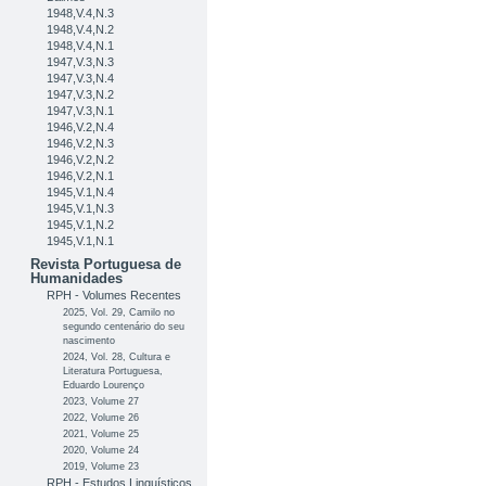
1948,V.4,N.3
1948,V.4,N.2
1948,V.4,N.1
1947,V.3,N.3
1947,V.3,N.4
1947,V.3,N.2
1947,V.3,N.1
1946,V.2,N.4
1946,V.2,N.3
1946,V.2,N.2
1946,V.2,N.1
1945,V.1,N.4
1945,V.1,N.3
1945,V.1,N.2
1945,V.1,N.1
Revista Portuguesa de
Humanidades
RPH - Volumes Recentes
2025, Vol. 29, Camilo no
segundo centenário do seu
nascimento
2024, Vol. 28, Cultura e
Literatura Portuguesa,
Eduardo Lourenço
2023, Volume 27
2022, Volume 26
2021, Volume 25
2020, Volume 24
2019, Volume 23
RPH - Estudos Linguísticos