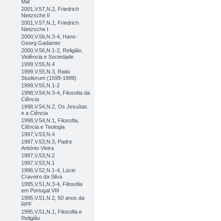
Mal
2001,V.57,N.2, Friedrich
Nietzsche II
2001,V.57,N.1, Friedrich
Nietzsche I
2000,V.56,N.3-4, Hans-
Georg Gadamer
2000,V.56,N.1-2, Religião,
Violência e Sociedade
1999,V.55,N.4
1999,V.55,N.3, Ratio
Studiorum (1599-1999)
1999,V.55,N.1-2
1998,V.54,N.3-4, Filosofia da
Ciência
1998,V.54,N.2, Os Jesuítas
e a Ciência
1998,V.54,N.1, Filosofia,
Ciência e Teologia
1997,V.53,N.4
1997,V.53,N.3, Padre
António Vieira
1997,V.53,N.2
1997,V.53,N.1
1996,V.52,N.1-4, Lúcio
Craveiro da Silva
1995,V.51,N.3-4, Filosofia
em Portugal VIII
1995,V.51,N.2, 50 anos da
RPF
1995,V.51,N.1, Filosofia e
Religião