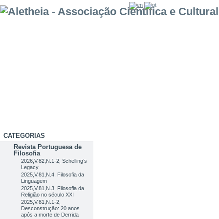
CATEGORIAS
Revista Portuguesa de
Filosofia
2026,V.82,N.1-2, Schelling’s
Legacy
2025,V.81,N.4, Filosofia da
Linguagem
2025,V.81,N.3, Filosofia da
Religião no século XXI
2025,V.81,N.1-2,
Desconstrução: 20 anos
após a morte de Derrida