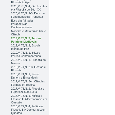
Filosofia Antiga
2020,V. 76,N. 4, Os Jesuítas
e a Filosofia do Séc. XX
2020,V. 76,N. 2-3, Deus na
Fenomenologia Francesa
Ética das Virtudes:
Perspectivas
Contemporâneas
Modelos e Metáforas: Arte e
Ciência
2019,V. 75,N. 3, Teorias
Políticas Medievais
2019,V. 75,N. 2, Escola
Ibérica da Paz
2019,V. 75,N. 1, Ética e
Política Contemporânea
2018,V. 74,N. 4, Filosofia da
Música
2018,V. 74,N. 2-3, Gestão e
Filosofia
2018,V. 74,N. 1, Pierre
Duhem e Ernst Mach
2017,V. 73,N. 3-4, Ciências
Formais e Filosofia
2017,V. 73,N. 2, Filosofia e
Experiência de Deus
2017,V. 73,N. 1,Política e
Filosofia II: A Democracia em
Questão
2016,V. 72,N. 4, Política e
Filosofia I: A Democracia em
Questão