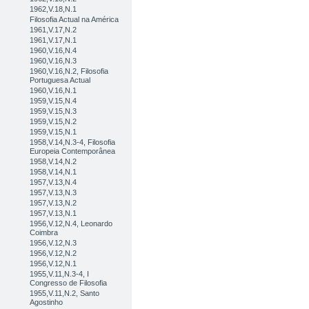
1962,V.18,N.1
Filosofia Actual na América
1961,V.17,N.2
1961,V.17,N.1
1960,V.16,N.4
1960,V.16,N.3
1960,V.16,N.2, Filosofia
Portuguesa Actual
1960,V.16,N.1
1959,V.15,N.4
1959,V.15,N.3
1959,V.15,N.2
1959,V.15,N.1
1958,V.14,N.3-4, Filosofia
Europeia Contemporânea
1958,V.14,N.2
1958,V.14,N.1
1957,V.13,N.4
1957,V.13,N.3
1957,V.13,N.2
1957,V.13,N.1
1956,V.12,N.4, Leonardo
Coimbra
1956,V.12,N.3
1956,V.12,N.2
1956,V.12,N.1
1955,V.11,N.3-4, I
Congresso de Filosofia
1955,V.11,N.2, Santo
Agostinho