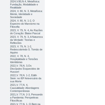
2024,V.80,N.4, Metafísica:
Fundação, Modalidade e
Realidade
2024, V. 80, N. 3, Metafísica:
Mente, Identidade e
Sociedade
2024, V. 80, N. 1-2, O
Espectro do Marxismo na
Filosofia
2023, V. 79, N. 4, As Razões
do Coração: Blaise Pascal
2023, V. 79, N. 3, A Natureza
da Verdade: Teorias e
Reflexões
2023, V. 79, N. 1-2,
Redescobrindo S. Tomás de
Aquino
2022, V. 78, N. 4,
Hospitalidade e Tensões
Identitárias
2022,V. 78,N. 3,Os
Discípulos Esquecidos de
Husserl
2022,V. 78,N. 1-2, Edith
Stein: no 80º Aniversário da
sua Morte
2021,V. 77,N. 4,
Causalidade: Abordagens
Contemporâneas
2021,V. 77,N. 2-3, Pensando
a Pandemia: Perspetivas
Filosóficas
2021,V. 77,N. 1, O Bem na