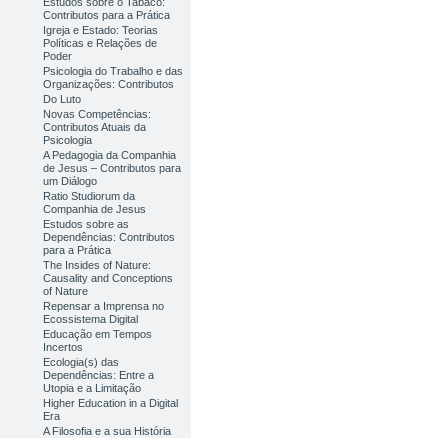
Estudos sobre o Tabaco:
Contributos para a Prática
Igreja e Estado: Teorias
Políticas e Relações de
Poder
Psicologia do Trabalho e das
Organizações: Contributos
Do Luto
Novas Competências:
Contributos Atuais da
Psicologia
A Pedagogia da Companhia
de Jesus – Contributos para
um Diálogo
Ratio Studiorum da
Companhia de Jesus
Estudos sobre as
Dependências: Contributos
para a Prática
The Insides of Nature:
Causality and Conceptions
of Nature
Repensar a Imprensa no
Ecossistema Digital
Educação em Tempos
Incertos
Ecologia(s) das
Dependências: Entre a
Utopia e a Limitação
Higher Education in a Digital
Era
A Filosofia e a sua História