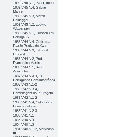
1990,V.46,N.1, Paul Ricoeur
1989,V.45,N.4, Gabriel
Marcel
1989,V.45,N.3, Martin
Heidegger
1989,V.45,N.2, Ludwig
Wittgenstein
1989,V.45,N.1, Filosofia em
Portugal IV
1988,V.44,N.4, Crítica da
Razão Prática de Kant
1988,V.44,N.3, Edmund
Husserl
1988,V.44,N.2, Prof.
Diamantino Martins
1988,V.44,N.1, Santo
Agostinho
1987,V.43,N.3-4, Fil.
Portuguesa Contemporânea
1987,V.43,N.1-2
1986,V.42,N.3-4,
Homenagem ao P. Fragata
1986,V.42,N.1-2
1985,V.41,N.4, Colóquio de
Fenomenologia
1985,V.41,N.2-3
1985,V.41,N.1
1984,V.40,N.4
1984,V.40,N.3
1984,V.40,N.1-2, Marxismo
III