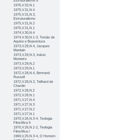
Estruturalismo II
1976,V.32,N.1
1975,V.31,N.4
1975,V.31,N.3,
Estruturalismo
1975,V.31,N.2
1975,V.31,N.1
1974,V.30,N.4
1974,V.30,N.1-3, Tomás de
Aquino e Boaventura
1973,V.29,N.4, Jacques
Maritain
1973,V.29,N.3, Inácio
Monteiro
1973,V.29,N.2
1973,V.29,N.1
1972,V.28,N.4, Bertrand
Russell
1972,V.28,N.3, Teilhard de
Chardin
1972,V.28,N.2
1972,V.28,N.1
1971,V.27,N.4
1971,V.27,N.3
1971,V.27,N.2
1971,V.27,N.1
1970,V.26,N.3-4, Teologia
Filosófica II
1970,V.26,N.1-2, Teologia
Filosófica I
1969,V.25,N.3-4, O Homem