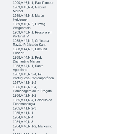
1990,V.46,N.1, Paul Ricoeur
1989,V.45,N.4, Gabriel
Marcel
1989,V.45,N.3, Martin
Heidegger
1989,V.45,N.2, Ludwig
Wittgenstein
1989,V.45,N.1, Filosofia em
Portugal IV
1988,V.44,N.4, Crítica da
Razão Prática de Kant
1988,V.44,N.3, Edmund
Husserl
1988,V.44,N.2, Prof.
Diamantino Martins
1988,V.44,N.1, Santo
Agostinho
1987,V.43,N.3-4, Fil.
Portuguesa Contemporânea
1987,V.43,N.1-2
1986,V.42,N.3-4,
Homenagem ao P. Fragata
1986,V.42,N.1-2
1985,V.41,N.4, Colóquio de
Fenomenologia
1985,V.41,N.2-3
1985,V.41,N.1
1984,V.40,N.4
1984,V.40,N.3
1984,V.40,N.1-2, Marxismo
III