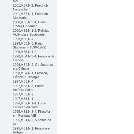
Mal
2001,V.57,N.2, Friedrich
Nietzsche II
2001,V.57,N.1, Friedrich
Nietzsche I
2000,V.56,N.3-4, Hans-
Georg Gadamer
2000,V.56,N.1-2, Religião,
Violência e Sociedade
1999,V.55,N.4
1999,V.55,N.3, Ratio
Studiorum (1599-1999)
1999,V.55,N.1-2
1998,V.54,N.3-4, Filosofia da
Ciência
1998,V.54,N.2, Os Jesuítas
e a Ciência
1998,V.54,N.1, Filosofia,
Ciência e Teologia
1997,V.53,N.4
1997,V.53,N.3, Padre
António Vieira
1997,V.53,N.2
1997,V.53,N.1
1996,V.52,N.1-4, Lúcio
Craveiro da Silva
1995,V.51,N.3-4, Filosofia
em Portugal VIII
1995,V.51,N.2, 50 anos da
RPF
1995,V.51,N.1, Filosofia e
Religião