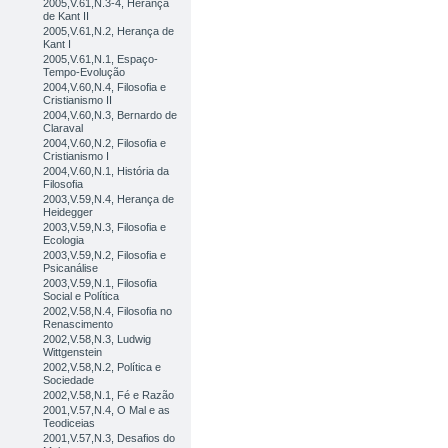
2005,V.61,N.3-4, Herança
de Kant II
2005,V.61,N.2, Herança de
Kant I
2005,V.61,N.1, Espaço-
Tempo-Evolução
2004,V.60,N.4, Filosofia e
Cristianismo II
2004,V.60,N.3, Bernardo de
Claraval
2004,V.60,N.2, Filosofia e
Cristianismo I
2004,V.60,N.1, História da
Filosofia
2003,V.59,N.4, Herança de
Heidegger
2003,V.59,N.3, Filosofia e
Ecologia
2003,V.59,N.2, Filosofia e
Psicanálise
2003,V.59,N.1, Filosofia
Social e Política
2002,V.58,N.4, Filosofia no
Renascimento
2002,V.58,N.3, Ludwig
Wittgenstein
2002,V.58,N.2, Política e
Sociedade
2002,V.58,N.1, Fé e Razão
2001,V.57,N.4, O Mal e as
Teodiceias
2001,V.57,N.3, Desafios do