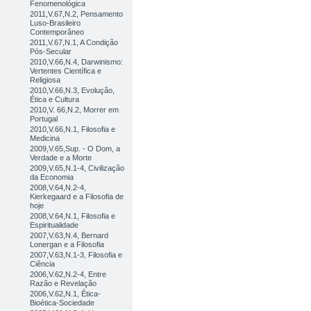
Fenomenológica
2011,V.67,N.2, Pensamento
Luso-Brasileiro
Contemporâneo
2011,V.67,N.1, A Condição
Pós-Secular
2010,V.66,N.4, Darwinismo:
Vertentes Científica e
Religiosa
2010,V.66,N.3, Evolução,
Ética e Cultura
2010,V. 66,N.2, Morrer em
Portugal
2010,V.66,N.1, Filosofia e
Medicina
2009,V.65,Sup. - O Dom, a
Verdade e a Morte
2009,V.65,N.1-4, Civilização
da Economia
2008,V.64,N.2-4,
Kierkegaard e a Filosofia de
hoje
2008,V.64,N.1, Filosofia e
Espiritualidade
2007,V.63,N.4, Bernard
Lonergan e a Filosofia
2007,V.63,N.1-3, Filosofia e
Ciência
2006,V.62,N.2-4, Entre
Razão e Revelação
2006,V.62,N.1, Ética-
Bioética-Sociedade