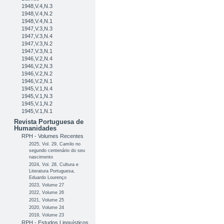
1948,V.4,N.3
1948,V.4,N.2
1948,V.4,N.1
1947,V.3,N.3
1947,V.3,N.4
1947,V.3,N.2
1947,V.3,N.1
1946,V.2,N.4
1946,V.2,N.3
1946,V.2,N.2
1946,V.2,N.1
1945,V.1,N.4
1945,V.1,N.3
1945,V.1,N.2
1945,V.1,N.1
Revista Portuguesa de
Humanidades
RPH - Volumes Recentes
2025, Vol. 29, Camilo no
segundo centenário do seu
nascimento
2024, Vol. 28, Cultura e
Literatura Portuguesa,
Eduardo Lourenço
2023, Volume 27
2022, Volume 26
2021, Volume 25
2020, Volume 24
2019, Volume 23
RPH - Estudos Linguísticos