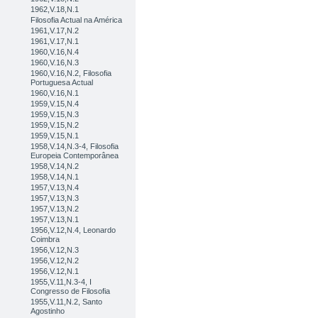
1962,V.18,N.1
Filosofia Actual na América
1961,V.17,N.2
1961,V.17,N.1
1960,V.16,N.4
1960,V.16,N.3
1960,V.16,N.2, Filosofia
Portuguesa Actual
1960,V.16,N.1
1959,V.15,N.4
1959,V.15,N.3
1959,V.15,N.2
1959,V.15,N.1
1958,V.14,N.3-4, Filosofia
Europeia Contemporânea
1958,V.14,N.2
1958,V.14,N.1
1957,V.13,N.4
1957,V.13,N.3
1957,V.13,N.2
1957,V.13,N.1
1956,V.12,N.4, Leonardo
Coimbra
1956,V.12,N.3
1956,V.12,N.2
1956,V.12,N.1
1955,V.11,N.3-4, I
Congresso de Filosofia
1955,V.11,N.2, Santo
Agostinho