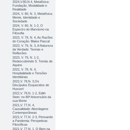
2024,V.80,N.4, Metafísica:
Fundação, Modalidade e
Realidade
2024, V. 80, N. 3, Metafísica:
Mente, Identidade e
Sociedade
2024, V. 80, N. 1-2, O
Espectro do Marxismo na
Filosofia
2023, V. 79, N. 4, As Razões
do Coração: Blaise Pascal
2023, V. 79, N. 3, A Natureza
da Verdade: Teorias e
Reflexões
2023, V. 79, N. 1-2,
Redescobrindo S. Tomás de
Aquino
2022, V. 78, N. 4,
Hospitalidade e Tensões
Identitárias
2022,V. 78,N. 3,Os
Discípulos Esquecidos de
Husserl
2022,V. 78,N. 1-2, Edith
Stein: no 80º Aniversário da
sua Morte
2021,V. 77,N. 4,
Causalidade: Abordagens
Contemporâneas
2021,V. 77,N. 2-3, Pensando
a Pandemia: Perspetivas
Filosóficas
2021,V. 77,N. 1, O Bem na