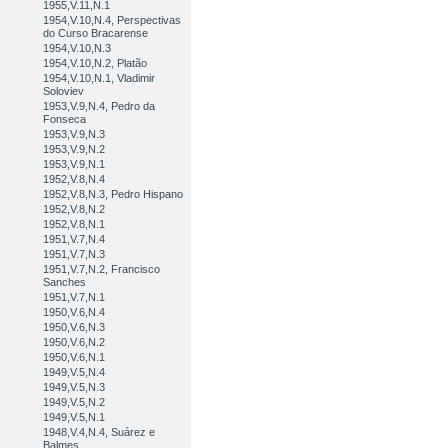
1955,V.11,N.1
1954,V.10,N.4, Perspectivas
do Curso Bracarense
1954,V.10,N.3
1954,V.10,N.2, Platão
1954,V.10,N.1, Vladimir
Soloviev
1953,V.9,N.4, Pedro da
Fonseca
1953,V.9,N.3
1953,V.9,N.2
1953,V.9,N.1
1952,V.8,N.4
1952,V.8,N.3, Pedro Hispano
1952,V.8,N.2
1952,V.8,N.1
1951,V.7,N.4
1951,V.7,N.3
1951,V.7,N.2, Francisco
Sanches
1951,V.7,N.1
1950,V.6,N.4
1950,V.6,N.3
1950,V.6,N.2
1950,V.6,N.1
1949,V.5,N.4
1949,V.5,N.3
1949,V.5,N.2
1949,V.5,N.1
1948,V.4,N.4, Suárez e
Balmes