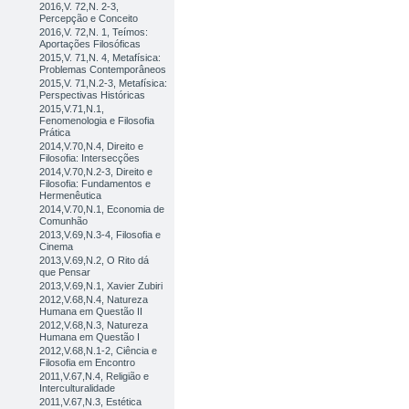
2016,V. 72,N. 2-3,
Percepção e Conceito
2016,V. 72,N. 1, Teímos:
Aportações Filosóficas
2015,V. 71,N. 4, Metafísica:
Problemas Contemporâneos
2015,V. 71,N.2-3, Metafísica:
Perspectivas Históricas
2015,V.71,N.1,
Fenomenologia e Filosofia
Prática
2014,V.70,N.4, Direito e
Filosofia: Intersecções
2014,V.70,N.2-3, Direito e
Filosofia: Fundamentos e
Hermenêutica
2014,V.70,N.1, Economia de
Comunhão
2013,V.69,N.3-4, Filosofia e
Cinema
2013,V.69,N.2, O Rito dá
que Pensar
2013,V.69,N.1, Xavier Zubiri
2012,V.68,N.4, Natureza
Humana em Questão II
2012,V.68,N.3, Natureza
Humana em Questão I
2012,V.68,N.1-2, Ciência e
Filosofia em Encontro
2011,V.67,N.4, Religião e
Interculturalidade
2011,V.67,N.3, Estética