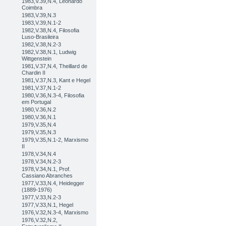
1983,V.39,N.4, Leonardo
Coimbra
1983,V.39,N.3
1983,V.39,N.1-2
1982,V.38,N.4, Filosofia
Luso-Brasileira
1982,V.38,N.2-3
1982,V.38,N.1, Ludwig
Wittgenstein
1981,V.37,N.4, Theillard de
Chardin II
1981,V.37,N.3, Kant e Hegel
1981,V.37,N.1-2
1980,V.36,N.3-4, Filosofia
em Portugal
1980,V.36,N.2
1980,V.36,N.1
1979,V.35,N.4
1979,V.35,N.3
1979,V.35,N.1-2, Marxismo
II
1978,V.34,N.4
1978,V.34,N.2-3
1978,V.34,N.1, Prof.
Cassiano Abranches
1977,V.33,N.4, Heidegger
(1889-1976)
1977,V.33,N.2-3
1977,V.33,N.1, Hegel
1976,V.32,N.3-4, Marxismo
1976,V.32,N.2,