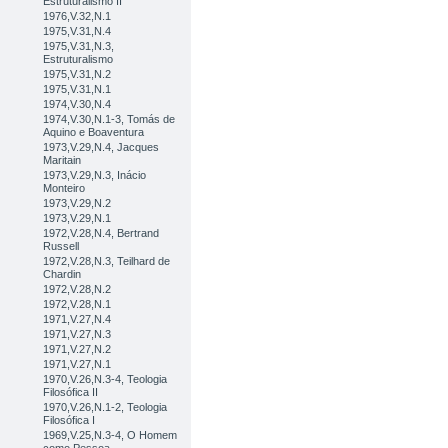
Estruturalismo II
1976,V.32,N.1
1975,V.31,N.4
1975,V.31,N.3,
Estruturalismo
1975,V.31,N.2
1975,V.31,N.1
1974,V.30,N.4
1974,V.30,N.1-3, Tomás de
Aquino e Boaventura
1973,V.29,N.4, Jacques
Maritain
1973,V.29,N.3, Inácio
Monteiro
1973,V.29,N.2
1973,V.29,N.1
1972,V.28,N.4, Bertrand
Russell
1972,V.28,N.3, Teilhard de
Chardin
1972,V.28,N.2
1972,V.28,N.1
1971,V.27,N.4
1971,V.27,N.3
1971,V.27,N.2
1971,V.27,N.1
1970,V.26,N.3-4, Teologia
Filosófica II
1970,V.26,N.1-2, Teologia
Filosófica I
1969,V.25,N.3-4, O Homem