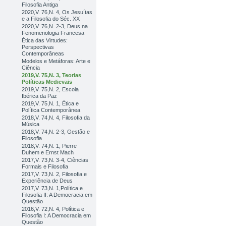
Filosofia Antiga
2020,V. 76,N. 4, Os Jesuítas
e a Filosofia do Séc. XX
2020,V. 76,N. 2-3, Deus na
Fenomenologia Francesa
Ética das Virtudes:
Perspectivas
Contemporâneas
Modelos e Metáforas: Arte e
Ciência
2019,V. 75,N. 3, Teorias
Políticas Medievais
2019,V. 75,N. 2, Escola
Ibérica da Paz
2019,V. 75,N. 1, Ética e
Política Contemporânea
2018,V. 74,N. 4, Filosofia da
Música
2018,V. 74,N. 2-3, Gestão e
Filosofia
2018,V. 74,N. 1, Pierre
Duhem e Ernst Mach
2017,V. 73,N. 3-4, Ciências
Formais e Filosofia
2017,V. 73,N. 2, Filosofia e
Experiência de Deus
2017,V. 73,N. 1,Política e
Filosofia II: A Democracia em
Questão
2016,V. 72,N. 4, Política e
Filosofia I: A Democracia em
Questão