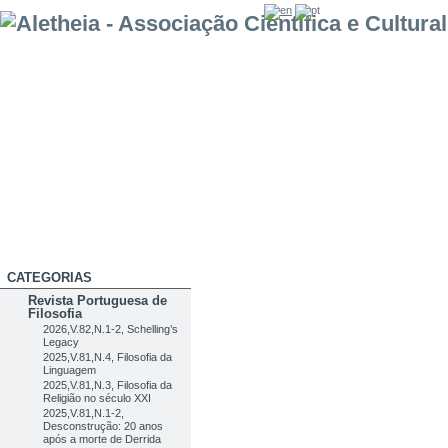
CATEGORIAS
Revista Portuguesa de
Filosofia
2026,V.82,N.1-2, Schelling’s
Legacy
2025,V.81,N.4, Filosofia da
Linguagem
2025,V.81,N.3, Filosofia da
Religião no século XXI
2025,V.81,N.1-2,
Desconstrução: 20 anos
após a morte de Derrida