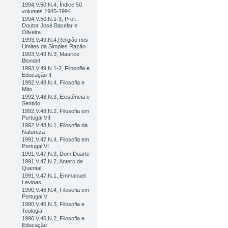
1994,V.50,N.4, Índice 50
volumes 1945-1994
1994,V.50,N.1-3, Prof.
Doutor José Bacelar e
Oliveira
1993,V.49,N.4,Religião nos
Limites da Simples Razão
1993,V.49,N.3, Maurice
Blondel
1993,V.49,N.1-2, Filosofia e
Educação II
1992,V.48,N.4, Filosofia e
Mito
1992,V.48,N.3, Existência e
Sentido
1992,V.48,N.2, Filosofia em
Portugal VII
1992,V.48,N.1, Filosofia da
Natureza
1991,V.47,N.4, Filosofia em
Portugal VI
1991,V.47,N.3, Dom Duarte
1991,V.47,N.2, Antero de
Quental
1991,V.47,N.1, Emmanuel
Levinas
1990,V.46,N.4, Filosofia em
Portugal V
1990,V.46,N.3, Filosofia e
Teologia
1990,V.46,N.2, Filosofia e
Educação