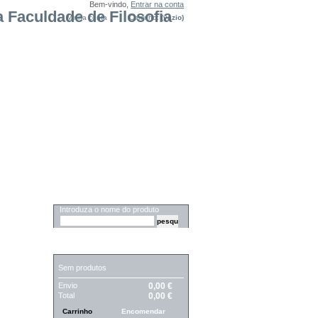
Bem-vindo,
Entrar na conta
Minha conta
Carrinho:
(vazio)
PESQUISA
Introduza o nome do produto
CARRINHO
Sem produtos
Envio
0,00 €
Total
0,00 €
Carrinho
Encomendar