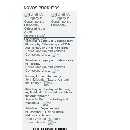
NOVOS PRODUTOS
Schelling’s Legacy in Contemporary
Philosophy. Celebrating the 250th
Anniversary of Schelling’s Birth
Carlos Morujão and Andreas
Gonçalves Lind,...
Schelling’s Legacy in Contemporary
Philosophy
Carlos Morujão and Andreas
Gonçalves Lind,...
Nature, Art, and the Trinity
John Milbank, “Nature, Art, and
the Trinity,”...
Schelling and Ecological Reason,
or, Rethinking Naturphilosophie in
the Anthropocene
Jason M. Wirth, “Schelling and
Ecological...
Schelling’s Depotentiated
Philosopher: Thinking Nature
without the Human
Daniel Whistler, “Schelling’s
Depotentiated...
Todos os novos produtos