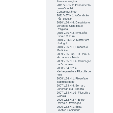
Fenomenológica
2011,V.67,N.2, Pensamento
Luso-Brasileiro
Contemporâneo
2011,V.67,N.1, A Condição
Pós-Secular
2010,V.66,N.4, Darwinismo:
Vertentes Científica e
Religiosa
2010,V.66,N.3, Evolução,
Ética e Cultura
2010,V. 66,N.2, Morrer em
Portugal
2010,V.66,N.1, Filosofia e
Medicina
2009,V.65,Sup. - O Dom, a
Verdade e a Morte
2009,V.65,N.1-4, Civilização
da Economia
2008,V.64,N.2-4,
Kierkegaard e a Filosofia de
hoje
2008,V.64,N.1, Filosofia e
Espiritualidade
2007,V.63,N.4, Bernard
Lonergan e a Filosofia
2007,V.63,N.1-3, Filosofia e
Ciência
2006,V.62,N.2-4, Entre
Razão e Revelação
2006,V.62,N.1, Ética-
Bioética-Sociedade