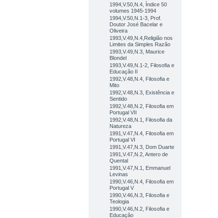
1994,V.50,N.4, Índice 50
volumes 1945-1994
1994,V.50,N.1-3, Prof.
Doutor José Bacelar e
Oliveira
1993,V.49,N.4,Religião nos
Limites da Simples Razão
1993,V.49,N.3, Maurice
Blondel
1993,V.49,N.1-2, Filosofia e
Educação II
1992,V.48,N.4, Filosofia e
Mito
1992,V.48,N.3, Existência e
Sentido
1992,V.48,N.2, Filosofia em
Portugal VII
1992,V.48,N.1, Filosofia da
Natureza
1991,V.47,N.4, Filosofia em
Portugal VI
1991,V.47,N.3, Dom Duarte
1991,V.47,N.2, Antero de
Quental
1991,V.47,N.1, Emmanuel
Levinas
1990,V.46,N.4, Filosofia em
Portugal V
1990,V.46,N.3, Filosofia e
Teologia
1990,V.46,N.2, Filosofia e
Educação