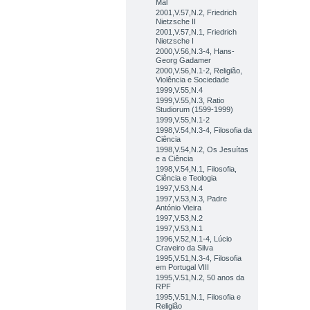
Mal
2001,V.57,N.2, Friedrich
Nietzsche II
2001,V.57,N.1, Friedrich
Nietzsche I
2000,V.56,N.3-4, Hans-
Georg Gadamer
2000,V.56,N.1-2, Religião,
Violência e Sociedade
1999,V.55,N.4
1999,V.55,N.3, Ratio
Studiorum (1599-1999)
1999,V.55,N.1-2
1998,V.54,N.3-4, Filosofia da
Ciência
1998,V.54,N.2, Os Jesuítas
e a Ciência
1998,V.54,N.1, Filosofia,
Ciência e Teologia
1997,V.53,N.4
1997,V.53,N.3, Padre
António Vieira
1997,V.53,N.2
1997,V.53,N.1
1996,V.52,N.1-4, Lúcio
Craveiro da Silva
1995,V.51,N.3-4, Filosofia
em Portugal VIII
1995,V.51,N.2, 50 anos da
RPF
1995,V.51,N.1, Filosofia e
Religião