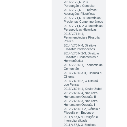
2016,V. 72,N. 2-3,
Percepção e Conceito
2016,V. 72,N. 1, Teímos:
Aportações Filosóficas
2015,V. 71,N. 4, Metafísica:
Problemas Contemporâneos
2015,V. 71,N.2-3, Metafísica:
Perspectivas Históricas
2015,V.71,N.1,
Fenomenologia e Filosofia
Prática
2014,V.70,N.4, Direito e
Filosofia: Intersecções
2014,V.70,N.2-3, Direito e
Filosofia: Fundamentos e
Hermenêutica
2014,V.70,N.1, Economia de
Comunhão
2013,V.69,N.3-4, Filosofia e
Cinema
2013,V.69,N.2, O Rito dá
que Pensar
2013,V.69,N.1, Xavier Zubiri
2012,V.68,N.4, Natureza
Humana em Questão II
2012,V.68,N.3, Natureza
Humana em Questão I
2012,V.68,N.1-2, Ciência e
Filosofia em Encontro
2011,V.67,N.4, Religião e
Interculturalidade
2011,V.67,N.3, Estética