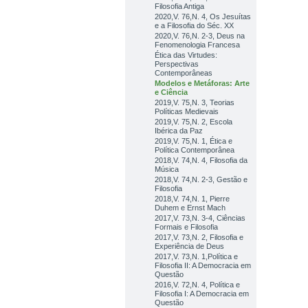
Filosofia Antiga
2020,V. 76,N. 4, Os Jesuítas
e a Filosofia do Séc. XX
2020,V. 76,N. 2-3, Deus na
Fenomenologia Francesa
Ética das Virtudes:
Perspectivas
Contemporâneas
Modelos e Metáforas: Arte
e Ciência
2019,V. 75,N. 3, Teorias
Políticas Medievais
2019,V. 75,N. 2, Escola
Ibérica da Paz
2019,V. 75,N. 1, Ética e
Política Contemporânea
2018,V. 74,N. 4, Filosofia da
Música
2018,V. 74,N. 2-3, Gestão e
Filosofia
2018,V. 74,N. 1, Pierre
Duhem e Ernst Mach
2017,V. 73,N. 3-4, Ciências
Formais e Filosofia
2017,V. 73,N. 2, Filosofia e
Experiência de Deus
2017,V. 73,N. 1,Política e
Filosofia II: A Democracia em
Questão
2016,V. 72,N. 4, Política e
Filosofia I: A Democracia em
Questão