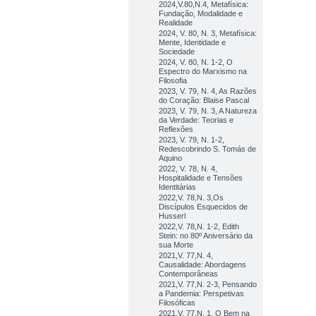
2024,V.80,N.4, Metafísica:
Fundação, Modalidade e
Realidade
2024, V. 80, N. 3, Metafísica:
Mente, Identidade e
Sociedade
2024, V. 80, N. 1-2, O
Espectro do Marxismo na
Filosofia
2023, V. 79, N. 4, As Razões
do Coração: Blaise Pascal
2023, V. 79, N. 3, A Natureza
da Verdade: Teorias e
Reflexões
2023, V. 79, N. 1-2,
Redescobrindo S. Tomás de
Aquino
2022, V. 78, N. 4,
Hospitalidade e Tensões
Identitárias
2022,V. 78,N. 3,Os
Discípulos Esquecidos de
Husserl
2022,V. 78,N. 1-2, Edith
Stein: no 80º Aniversário da
sua Morte
2021,V. 77,N. 4,
Causalidade: Abordagens
Contemporâneas
2021,V. 77,N. 2-3, Pensando
a Pandemia: Perspetivas
Filosóficas
2021,V. 77,N. 1, O Bem na