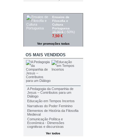
PROMOÇÕES
Ensaios de
Filosofia e
Cultura
Portuguesa
15,00 €
(-50%)
7,50 €
Ver promoções todas
OS MAIS VENDIDOS
A Pedagogia da Companhia de
Jesus – Contributos para um
Diálogo
Educação em Tempos Incertos
Narrativas do Poder Feminino
Elementos de História da Filosofia
Medieval
Comunicação Política e
Económica - Dimensões
cognitivas e discursivas
Ver todos