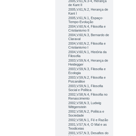
2005,V.61,N.3-4, Herança
de Kant II
2005,V.61,N.2, Herança de
Kant I
2005,V.61,N.1, Espaço-
Tempo-Evolução
2004,V.60,N.4, Filosofia e
Cristianismo II
2004,V.60,N.3, Bernardo de
Claraval
2004,V.60,N.2, Filosofia e
Cristianismo I
2004,V.60,N.1, História da
Filosofia
2003,V.59,N.4, Herança de
Heidegger
2003,V.59,N.3, Filosofia e
Ecologia
2003,V.59,N.2, Filosofia e
Psicanálise
2003,V.59,N.1, Filosofia
Social e Política
2002,V.58,N.4, Filosofia no
Renascimento
2002,V.58,N.3, Ludwig
Wittgenstein
2002,V.58,N.2, Política e
Sociedade
2002,V.58,N.1, Fé e Razão
2001,V.57,N.4, O Mal e as
Teodiceias
2001,V.57,N.3, Desafios do