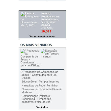
PROMOÇÕES
Revista
Portuguesa de
Humanidades,
Vol. 5, 2001
22,00 €
(-54.55%)
10,00 €
Ver promoções todas
OS MAIS VENDIDOS
A Pedagogia da Companhia de
Jesus – Contributos para um
Diálogo
Educação em Tempos Incertos
Narrativas do Poder Feminino
Elementos de História da Filosofia
Medieval
Comunicação Política e
Económica - Dimensões
cognitivas e discursivas
Ver todos