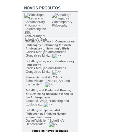
NOVOS PRODUTOS
Schelling’s Legacy in Contemporary
Philosophy. Celebrating the 250th
Anniversary of Schelling’s Birth
Carlos Morujão and Andreas
Gonçalves Lind,...
Schelling’s Legacy in Contemporary
Philosophy
Carlos Morujão and Andreas
Gonçalves Lind,...
Nature, Art, and the Trinity
John Milbank, “Nature, Art, and
the Trinity,”...
Schelling and Ecological Reason,
or, Rethinking Naturphilosophie in
the Anthropocene
Jason M. Wirth, “Schelling and
Ecological...
Schelling’s Depotentiated
Philosopher: Thinking Nature
without the Human
Daniel Whistler, “Schelling’s
Depotentiated...
Todos os novos produtos