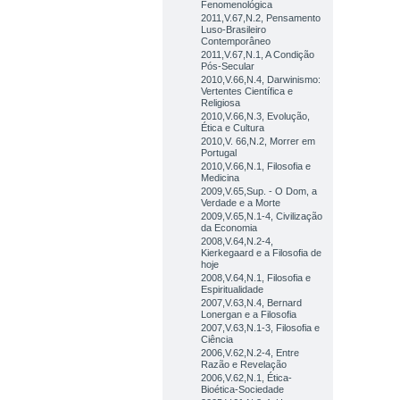
Fenomenológica
2011,V.67,N.2, Pensamento
Luso-Brasileiro
Contemporâneo
2011,V.67,N.1, A Condição
Pós-Secular
2010,V.66,N.4, Darwinismo:
Vertentes Científica e
Religiosa
2010,V.66,N.3, Evolução,
Ética e Cultura
2010,V. 66,N.2, Morrer em
Portugal
2010,V.66,N.1, Filosofia e
Medicina
2009,V.65,Sup. - O Dom, a
Verdade e a Morte
2009,V.65,N.1-4, Civilização
da Economia
2008,V.64,N.2-4,
Kierkegaard e a Filosofia de
hoje
2008,V.64,N.1, Filosofia e
Espiritualidade
2007,V.63,N.4, Bernard
Lonergan e a Filosofia
2007,V.63,N.1-3, Filosofia e
Ciência
2006,V.62,N.2-4, Entre
Razão e Revelação
2006,V.62,N.1, Ética-
Bioética-Sociedade