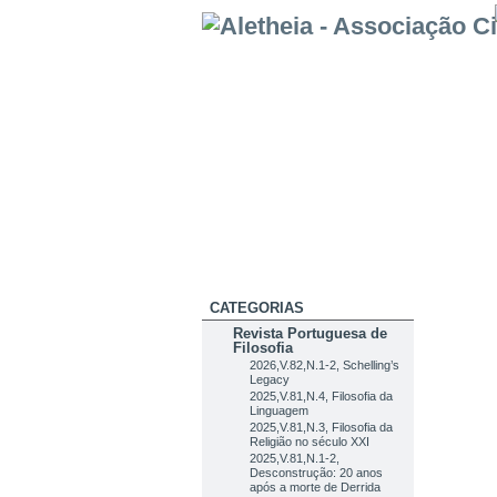
CATEGORIAS
Revista Portuguesa de
Filosofia
2026,V.82,N.1-2, Schelling’s
Legacy
2025,V.81,N.4, Filosofia da
Linguagem
2025,V.81,N.3, Filosofia da
Religião no século XXI
2025,V.81,N.1-2,
Desconstrução: 20 anos
após a morte de Derrida