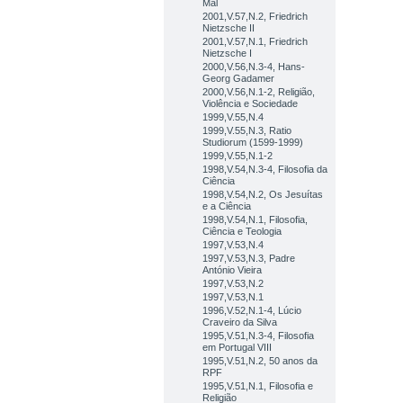
Mal
2001,V.57,N.2, Friedrich
Nietzsche II
2001,V.57,N.1, Friedrich
Nietzsche I
2000,V.56,N.3-4, Hans-
Georg Gadamer
2000,V.56,N.1-2, Religião,
Violência e Sociedade
1999,V.55,N.4
1999,V.55,N.3, Ratio
Studiorum (1599-1999)
1999,V.55,N.1-2
1998,V.54,N.3-4, Filosofia da
Ciência
1998,V.54,N.2, Os Jesuítas
e a Ciência
1998,V.54,N.1, Filosofia,
Ciência e Teologia
1997,V.53,N.4
1997,V.53,N.3, Padre
António Vieira
1997,V.53,N.2
1997,V.53,N.1
1996,V.52,N.1-4, Lúcio
Craveiro da Silva
1995,V.51,N.3-4, Filosofia
em Portugal VIII
1995,V.51,N.2, 50 anos da
RPF
1995,V.51,N.1, Filosofia e
Religião