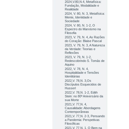
2024,V.80,N.4, Metafísica:
Fundação, Modalidade e
Realidade
2024, V. 80, N. 3, Metafísica:
Mente, Identidade e
Sociedade
2024, V. 80, N. 1-2, O
Espectro do Marxismo na
Filosofia
2023, V. 79, N. 4, As Razões
do Coração: Blaise Pascal
2023, V. 79, N. 3, A Natureza
da Verdade: Teorias e
Reflexões
2023, V. 79, N. 1-2,
Redescobrindo S. Tomás de
Aquino
2022, V. 78, N. 4,
Hospitalidade e Tensões
Identitárias
2022,V. 78,N. 3,Os
Discípulos Esquecidos de
Husserl
2022,V. 78,N. 1-2, Edith
Stein: no 80º Aniversário da
sua Morte
2021,V. 77,N. 4,
Causalidade: Abordagens
Contemporâneas
2021,V. 77,N. 2-3, Pensando
a Pandemia: Perspetivas
Filosóficas
2021,V. 77,N. 1, O Bem na