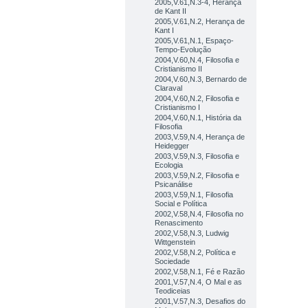
2005,V.61,N.3-4, Herança
de Kant II
2005,V.61,N.2, Herança de
Kant I
2005,V.61,N.1, Espaço-
Tempo-Evolução
2004,V.60,N.4, Filosofia e
Cristianismo II
2004,V.60,N.3, Bernardo de
Claraval
2004,V.60,N.2, Filosofia e
Cristianismo I
2004,V.60,N.1, História da
Filosofia
2003,V.59,N.4, Herança de
Heidegger
2003,V.59,N.3, Filosofia e
Ecologia
2003,V.59,N.2, Filosofia e
Psicanálise
2003,V.59,N.1, Filosofia
Social e Política
2002,V.58,N.4, Filosofia no
Renascimento
2002,V.58,N.3, Ludwig
Wittgenstein
2002,V.58,N.2, Política e
Sociedade
2002,V.58,N.1, Fé e Razão
2001,V.57,N.4, O Mal e as
Teodiceias
2001,V.57,N.3, Desafios do