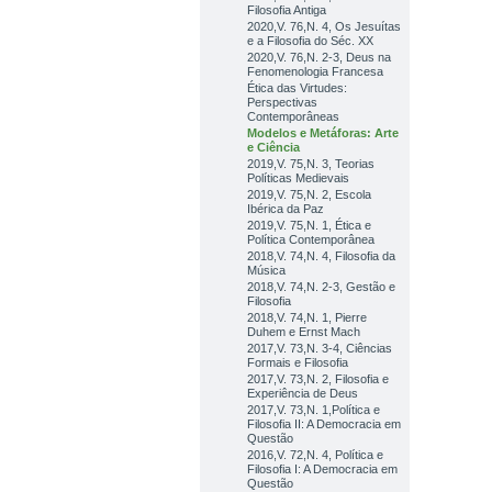
Filosofia Antiga
2020,V. 76,N. 4, Os Jesuítas
e a Filosofia do Séc. XX
2020,V. 76,N. 2-3, Deus na
Fenomenologia Francesa
Ética das Virtudes:
Perspectivas
Contemporâneas
Modelos e Metáforas: Arte
e Ciência
2019,V. 75,N. 3, Teorias
Políticas Medievais
2019,V. 75,N. 2, Escola
Ibérica da Paz
2019,V. 75,N. 1, Ética e
Política Contemporânea
2018,V. 74,N. 4, Filosofia da
Música
2018,V. 74,N. 2-3, Gestão e
Filosofia
2018,V. 74,N. 1, Pierre
Duhem e Ernst Mach
2017,V. 73,N. 3-4, Ciências
Formais e Filosofia
2017,V. 73,N. 2, Filosofia e
Experiência de Deus
2017,V. 73,N. 1,Política e
Filosofia II: A Democracia em
Questão
2016,V. 72,N. 4, Política e
Filosofia I: A Democracia em
Questão