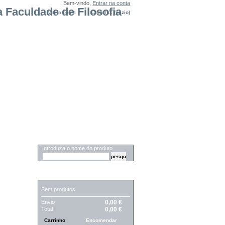
Bem-vindo,
Entrar na conta
Minha conta
Carrinho:
(vazio)
PESQUISA
Introduza o nome do produto
CARRINHO
Sem produtos
Envio
0,00 €
Total
0,00 €
Carrinho
Encomendar