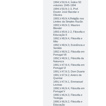
1994,V.50,N.4, Índice 50
volumes 1945-1994
1994,V.50,N.1-3, Prof.
Doutor José Bacelar e
Oliveira
1993,V.49,N.4,Religião nos
Limites da Simples Razão
1993,V.49,N.3, Maurice
Blondel
1993,V.49,N.1-2, Filosofia e
Educação II
1992,V.48,N.4, Filosofia e
Mito
1992,V.48,N.3, Existência e
Sentido
1992,V.48,N.2, Filosofia em
Portugal VII
1992,V.48,N.1, Filosofia da
Natureza
1991,V.47,N.4, Filosofia em
Portugal VI
1991,V.47,N.3, Dom Duarte
1991,V.47,N.2, Antero de
Quental
1991,V.47,N.1, Emmanuel
Levinas
1990,V.46,N.4, Filosofia em
Portugal V
1990,V.46,N.3, Filosofia e
Teologia
1990,V.46,N.2, Filosofia e
Educação