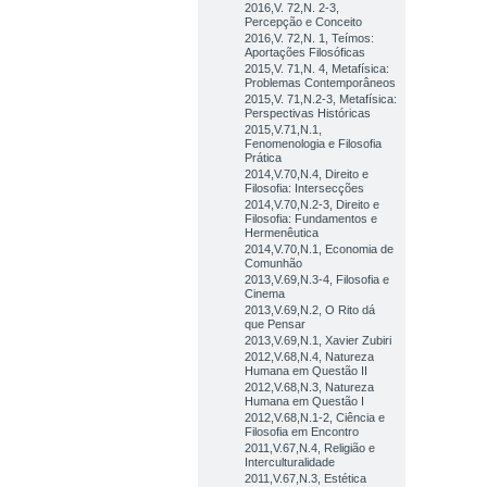
2016,V. 72,N. 2-3,
Percepção e Conceito
2016,V. 72,N. 1, Teímos:
Aportações Filosóficas
2015,V. 71,N. 4, Metafísica:
Problemas Contemporâneos
2015,V. 71,N.2-3, Metafísica:
Perspectivas Históricas
2015,V.71,N.1,
Fenomenologia e Filosofia
Prática
2014,V.70,N.4, Direito e
Filosofia: Intersecções
2014,V.70,N.2-3, Direito e
Filosofia: Fundamentos e
Hermenêutica
2014,V.70,N.1, Economia de
Comunhão
2013,V.69,N.3-4, Filosofia e
Cinema
2013,V.69,N.2, O Rito dá
que Pensar
2013,V.69,N.1, Xavier Zubiri
2012,V.68,N.4, Natureza
Humana em Questão II
2012,V.68,N.3, Natureza
Humana em Questão I
2012,V.68,N.1-2, Ciência e
Filosofia em Encontro
2011,V.67,N.4, Religião e
Interculturalidade
2011,V.67,N.3, Estética