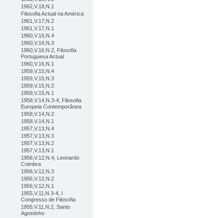
1962,V.18,N.1
Filosofia Actual na América
1961,V.17,N.2
1961,V.17,N.1
1960,V.16,N.4
1960,V.16,N.3
1960,V.16,N.2, Filosofia
Portuguesa Actual
1960,V.16,N.1
1959,V.15,N.4
1959,V.15,N.3
1959,V.15,N.2
1959,V.15,N.1
1958,V.14,N.3-4, Filosofia
Europeia Contemporânea
1958,V.14,N.2
1958,V.14,N.1
1957,V.13,N.4
1957,V.13,N.3
1957,V.13,N.2
1957,V.13,N.1
1956,V.12,N.4, Leonardo
Coimbra
1956,V.12,N.3
1956,V.12,N.2
1956,V.12,N.1
1955,V.11,N.3-4, I
Congresso de Filosofia
1955,V.11,N.2, Santo
Agostinho