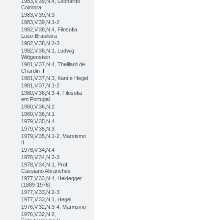
1983,V.39,N.4, Leonardo
Coimbra
1983,V.39,N.3
1983,V.39,N.1-2
1982,V.38,N.4, Filosofia
Luso-Brasileira
1982,V.38,N.2-3
1982,V.38,N.1, Ludwig
Wittgenstein
1981,V.37,N.4, Theillard de
Chardin II
1981,V.37,N.3, Kant e Hegel
1981,V.37,N.1-2
1980,V.36,N.3-4, Filosofia
em Portugal
1980,V.36,N.2
1980,V.36,N.1
1979,V.35,N.4
1979,V.35,N.3
1979,V.35,N.1-2, Marxismo
II
1978,V.34,N.4
1978,V.34,N.2-3
1978,V.34,N.1, Prof.
Cassiano Abranches
1977,V.33,N.4, Heidegger
(1889-1976)
1977,V.33,N.2-3
1977,V.33,N.1, Hegel
1976,V.32,N.3-4, Marxismo
1976,V.32,N.2,