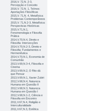
2016,V. 72,N. 2-3,
Percepção e Conceito
2016,V. 72,N. 1, Teímos:
Aportações Filosóficas
2015,V. 71,N. 4, Metafísica:
Problemas Contemporâneos
2015,V. 71,N.2-3, Metafísica:
Perspectivas Históricas
2015,V.71,N.1,
Fenomenologia e Filosofia
Prática
2014,V.70,N.4, Direito e
Filosofia: Intersecções
2014,V.70,N.2-3, Direito e
Filosofia: Fundamentos e
Hermenêutica
2014,V.70,N.1, Economia de
Comunhão
2013,V.69,N.3-4, Filosofia e
Cinema
2013,V.69,N.2, O Rito dá
que Pensar
2013,V.69,N.1, Xavier Zubiri
2012,V.68,N.4, Natureza
Humana em Questão II
2012,V.68,N.3, Natureza
Humana em Questão I
2012,V.68,N.1-2, Ciência e
Filosofia em Encontro
2011,V.67,N.4, Religião e
Interculturalidade
2011,V.67,N.3, Estética