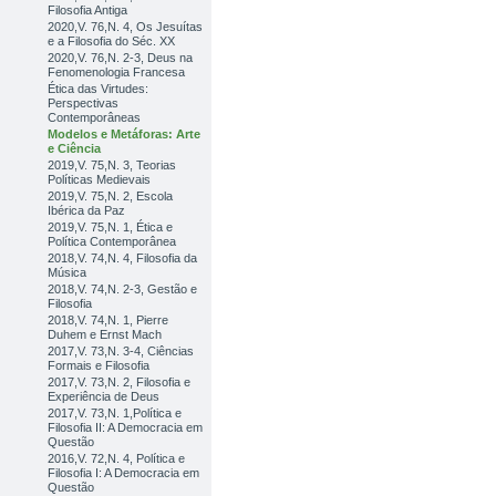
Filosofia Antiga
2020,V. 76,N. 4, Os Jesuítas
e a Filosofia do Séc. XX
2020,V. 76,N. 2-3, Deus na
Fenomenologia Francesa
Ética das Virtudes:
Perspectivas
Contemporâneas
Modelos e Metáforas: Arte
e Ciência
2019,V. 75,N. 3, Teorias
Políticas Medievais
2019,V. 75,N. 2, Escola
Ibérica da Paz
2019,V. 75,N. 1, Ética e
Política Contemporânea
2018,V. 74,N. 4, Filosofia da
Música
2018,V. 74,N. 2-3, Gestão e
Filosofia
2018,V. 74,N. 1, Pierre
Duhem e Ernst Mach
2017,V. 73,N. 3-4, Ciências
Formais e Filosofia
2017,V. 73,N. 2, Filosofia e
Experiência de Deus
2017,V. 73,N. 1,Política e
Filosofia II: A Democracia em
Questão
2016,V. 72,N. 4, Política e
Filosofia I: A Democracia em
Questão