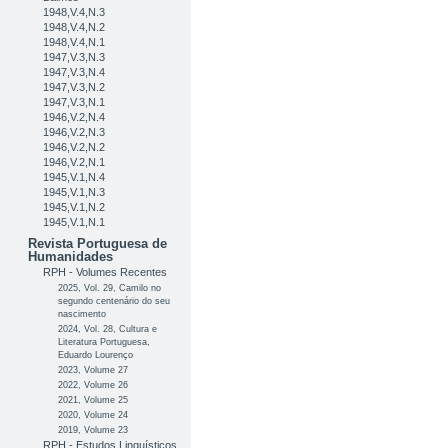
1948,V.4,N.3
1948,V.4,N.2
1948,V.4,N.1
1947,V.3,N.3
1947,V.3,N.4
1947,V.3,N.2
1947,V.3,N.1
1946,V.2,N.4
1946,V.2,N.3
1946,V.2,N.2
1946,V.2,N.1
1945,V.1,N.4
1945,V.1,N.3
1945,V.1,N.2
1945,V.1,N.1
Revista Portuguesa de
Humanidades
RPH - Volumes Recentes
2025, Vol. 29, Camilo no
segundo centenário do seu
nascimento
2024, Vol. 28, Cultura e
Literatura Portuguesa,
Eduardo Lourenço
2023, Volume 27
2022, Volume 26
2021, Volume 25
2020, Volume 24
2019, Volume 23
RPH - Estudos Linguísticos