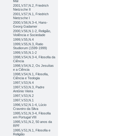
Mal
2001,V.57,N.2, Friedrich
Nietzsche II
2001,V.57,N.1, Friedrich
Nietzsche I
2000,V.56,N.3-4, Hans-
Georg Gadamer
2000,V.56,N.1-2, Religião,
Violência e Sociedade
1999,V.55,N.4
1999,V.55,N.3, Ratio
Studiorum (1599-1999)
1999,V.55,N.1-2
1998,V.54,N.3-4, Filosofia da
Ciência
1998,V.54,N.2, Os Jesuítas
e a Ciência
1998,V.54,N.1, Filosofia,
Ciência e Teologia
1997,V.53,N.4
1997,V.53,N.3, Padre
António Vieira
1997,V.53,N.2
1997,V.53,N.1
1996,V.52,N.1-4, Lúcio
Craveiro da Silva
1995,V.51,N.3-4, Filosofia
em Portugal VIII
1995,V.51,N.2, 50 anos da
RPF
1995,V.51,N.1, Filosofia e
Religião