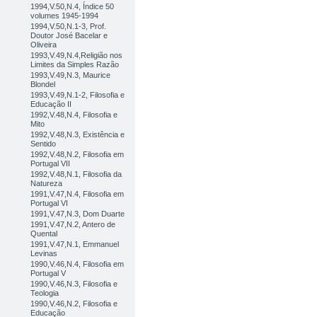
1994,V.50,N.4, Índice 50
volumes 1945-1994
1994,V.50,N.1-3, Prof.
Doutor José Bacelar e
Oliveira
1993,V.49,N.4,Religião nos
Limites da Simples Razão
1993,V.49,N.3, Maurice
Blondel
1993,V.49,N.1-2, Filosofia e
Educação II
1992,V.48,N.4, Filosofia e
Mito
1992,V.48,N.3, Existência e
Sentido
1992,V.48,N.2, Filosofia em
Portugal VII
1992,V.48,N.1, Filosofia da
Natureza
1991,V.47,N.4, Filosofia em
Portugal VI
1991,V.47,N.3, Dom Duarte
1991,V.47,N.2, Antero de
Quental
1991,V.47,N.1, Emmanuel
Levinas
1990,V.46,N.4, Filosofia em
Portugal V
1990,V.46,N.3, Filosofia e
Teologia
1990,V.46,N.2, Filosofia e
Educação