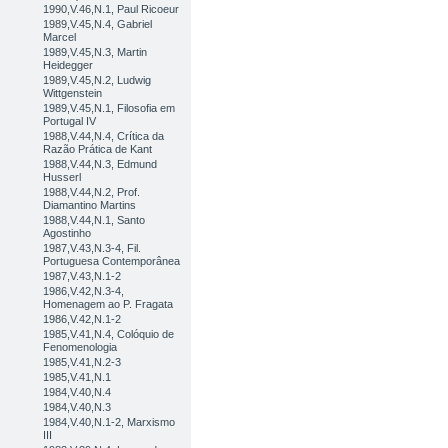
1990,V.46,N.1, Paul Ricoeur
1989,V.45,N.4, Gabriel
Marcel
1989,V.45,N.3, Martin
Heidegger
1989,V.45,N.2, Ludwig
Wittgenstein
1989,V.45,N.1, Filosofia em
Portugal IV
1988,V.44,N.4, Crítica da
Razão Prática de Kant
1988,V.44,N.3, Edmund
Husserl
1988,V.44,N.2, Prof.
Diamantino Martins
1988,V.44,N.1, Santo
Agostinho
1987,V.43,N.3-4, Fil.
Portuguesa Contemporânea
1987,V.43,N.1-2
1986,V.42,N.3-4,
Homenagem ao P. Fragata
1986,V.42,N.1-2
1985,V.41,N.4, Colóquio de
Fenomenologia
1985,V.41,N.2-3
1985,V.41,N.1
1984,V.40,N.4
1984,V.40,N.3
1984,V.40,N.1-2, Marxismo
III