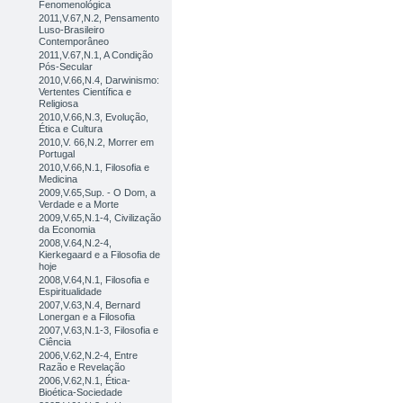
Fenomenológica
2011,V.67,N.2, Pensamento
Luso-Brasileiro
Contemporâneo
2011,V.67,N.1, A Condição
Pós-Secular
2010,V.66,N.4, Darwinismo:
Vertentes Científica e
Religiosa
2010,V.66,N.3, Evolução,
Ética e Cultura
2010,V. 66,N.2, Morrer em
Portugal
2010,V.66,N.1, Filosofia e
Medicina
2009,V.65,Sup. - O Dom, a
Verdade e a Morte
2009,V.65,N.1-4, Civilização
da Economia
2008,V.64,N.2-4,
Kierkegaard e a Filosofia de
hoje
2008,V.64,N.1, Filosofia e
Espiritualidade
2007,V.63,N.4, Bernard
Lonergan e a Filosofia
2007,V.63,N.1-3, Filosofia e
Ciência
2006,V.62,N.2-4, Entre
Razão e Revelação
2006,V.62,N.1, Ética-
Bioética-Sociedade