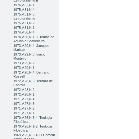
Estruturalismo II
1976,V.32,N.1
1975,V.31,N.4
1975,V.31,N.3,
Estruturalismo
1975,V.31,N.2
1975,V.31,N.1
1974,V.30,N.4
1974,V.30,N.1-3, Tomás de
Aquino e Boaventura
1973,V.29,N.4, Jacques
Maritain
1973,V.29,N.3, Inácio
Monteiro
1973,V.29,N.2
1973,V.29,N.1
1972,V.28,N.4, Bertrand
Russell
1972,V.28,N.3, Teilhard de
Chardin
1972,V.28,N.2
1972,V.28,N.1
1971,V.27,N.4
1971,V.27,N.3
1971,V.27,N.2
1971,V.27,N.1
1970,V.26,N.3-4, Teologia
Filosófica II
1970,V.26,N.1-2, Teologia
Filosófica I
1969,V.25,N.3-4, O Homem