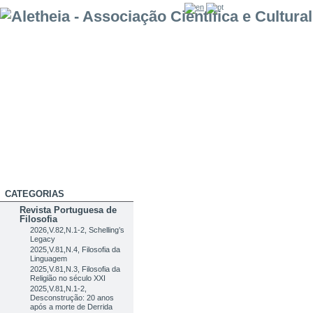
CATEGORIAS
Revista Portuguesa de
Filosofia
2026,V.82,N.1-2, Schelling’s
Legacy
2025,V.81,N.4, Filosofia da
Linguagem
2025,V.81,N.3, Filosofia da
Religião no século XXI
2025,V.81,N.1-2,
Desconstrução: 20 anos
após a morte de Derrida