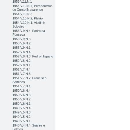
1955,V.11,N.1
1954,V.10,N.4, Perspectivas
do Curso Bracarense
1954,V.10,N.3
1954,V.10,N.2, Platão
1954,V.10,N.1, Vladimir
Soloviev
1953,V.9,N.4, Pedro da
Fonseca
1953,V.9,N.3
1953,V.9,N.2
1953,V.9,N.1
1952,V.8,N.4
1952,V.8,N.3, Pedro Hispano
1952,V.8,N.2
1952,V.8,N.1
1951,V.7,N.4
1951,V.7,N.3
1951,V.7,N.2, Francisco
Sanches
1951,V.7,N.1
1950,V.6,N.4
1950,V.6,N.3
1950,V.6,N.2
1950,V.6,N.1
1949,V.5,N.4
1949,V.5,N.3
1949,V.5,N.2
1949,V.5,N.1
1948,V.4,N.4, Suárez e
Balmes