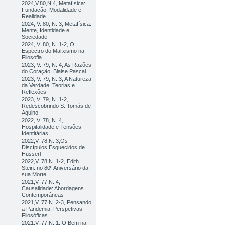
2024,V.80,N.4, Metafísica:
Fundação, Modalidade e
Realidade
2024, V. 80, N. 3, Metafísica:
Mente, Identidade e
Sociedade
2024, V. 80, N. 1-2, O
Espectro do Marxismo na
Filosofia
2023, V. 79, N. 4, As Razões
do Coração: Blaise Pascal
2023, V. 79, N. 3, A Natureza
da Verdade: Teorias e
Reflexões
2023, V. 79, N. 1-2,
Redescobrindo S. Tomás de
Aquino
2022, V. 78, N. 4,
Hospitalidade e Tensões
Identitárias
2022,V. 78,N. 3,Os
Discípulos Esquecidos de
Husserl
2022,V. 78,N. 1-2, Edith
Stein: no 80º Aniversário da
sua Morte
2021,V. 77,N. 4,
Causalidade: Abordagens
Contemporâneas
2021,V. 77,N. 2-3, Pensando
a Pandemia: Perspetivas
Filosóficas
2021,V. 77,N. 1, O Bem na