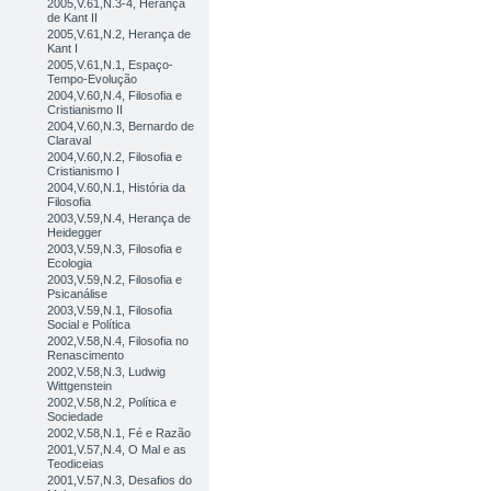
2005,V.61,N.3-4, Herança
de Kant II
2005,V.61,N.2, Herança de
Kant I
2005,V.61,N.1, Espaço-
Tempo-Evolução
2004,V.60,N.4, Filosofia e
Cristianismo II
2004,V.60,N.3, Bernardo de
Claraval
2004,V.60,N.2, Filosofia e
Cristianismo I
2004,V.60,N.1, História da
Filosofia
2003,V.59,N.4, Herança de
Heidegger
2003,V.59,N.3, Filosofia e
Ecologia
2003,V.59,N.2, Filosofia e
Psicanálise
2003,V.59,N.1, Filosofia
Social e Política
2002,V.58,N.4, Filosofia no
Renascimento
2002,V.58,N.3, Ludwig
Wittgenstein
2002,V.58,N.2, Política e
Sociedade
2002,V.58,N.1, Fé e Razão
2001,V.57,N.4, O Mal e as
Teodiceias
2001,V.57,N.3, Desafios do