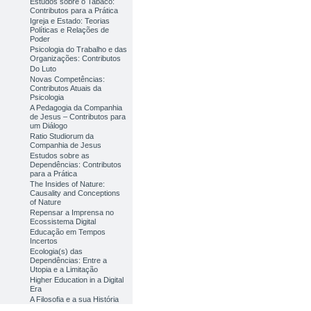
Estudos sobre o Tabaco:
Contributos para a Prática
Igreja e Estado: Teorias
Políticas e Relações de
Poder
Psicologia do Trabalho e das
Organizações: Contributos
Do Luto
Novas Competências:
Contributos Atuais da
Psicologia
A Pedagogia da Companhia
de Jesus – Contributos para
um Diálogo
Ratio Studiorum da
Companhia de Jesus
Estudos sobre as
Dependências: Contributos
para a Prática
The Insides of Nature:
Causality and Conceptions
of Nature
Repensar a Imprensa no
Ecossistema Digital
Educação em Tempos
Incertos
Ecologia(s) das
Dependências: Entre a
Utopia e a Limitação
Higher Education in a Digital
Era
A Filosofia e a sua História