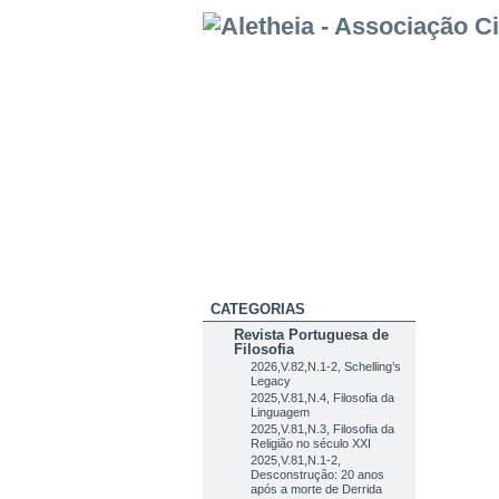
CATEGORIAS
Revista Portuguesa de
Filosofia
2026,V.82,N.1-2, Schelling’s
Legacy
2025,V.81,N.4, Filosofia da
Linguagem
2025,V.81,N.3, Filosofia da
Religião no século XXI
2025,V.81,N.1-2,
Desconstrução: 20 anos
após a morte de Derrida