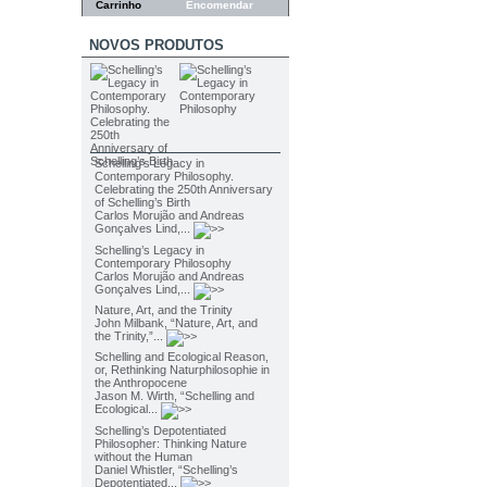
Carrinho
Encomendar
NOVOS PRODUTOS
Schelling’s Legacy in
Contemporary Philosophy.
Celebrating the 250th Anniversary
of Schelling’s Birth
Carlos Morujão and Andreas
Gonçalves Lind,...
Schelling’s Legacy in
Contemporary Philosophy
Carlos Morujão and Andreas
Gonçalves Lind,...
Nature, Art, and the Trinity
John Milbank, “Nature, Art, and
the Trinity,”...
Schelling and Ecological Reason,
or, Rethinking Naturphilosophie in
the Anthropocene
Jason M. Wirth, “Schelling and
Ecological...
Schelling’s Depotentiated
Philosopher: Thinking Nature
without the Human
Daniel Whistler, “Schelling’s
Depotentiated...