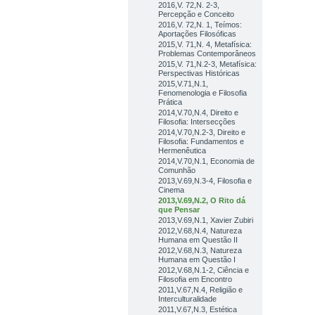
2016,V. 72,N. 2-3,
Percepção e Conceito
2016,V. 72,N. 1, Teímos:
Aportações Filosóficas
2015,V. 71,N. 4, Metafísica:
Problemas Contemporâneos
2015,V. 71,N.2-3, Metafísica:
Perspectivas Históricas
2015,V.71,N.1,
Fenomenologia e Filosofia
Prática
2014,V.70,N.4, Direito e
Filosofia: Intersecções
2014,V.70,N.2-3, Direito e
Filosofia: Fundamentos e
Hermenêutica
2014,V.70,N.1, Economia de
Comunhão
2013,V.69,N.3-4, Filosofia e
Cinema
2013,V.69,N.2, O Rito dá
que Pensar
2013,V.69,N.1, Xavier Zubiri
2012,V.68,N.4, Natureza
Humana em Questão II
2012,V.68,N.3, Natureza
Humana em Questão I
2012,V.68,N.1-2, Ciência e
Filosofia em Encontro
2011,V.67,N.4, Religião e
Interculturalidade
2011,V.67,N.3, Estética