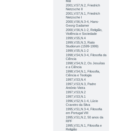
Mal
2001,V.57,N.2, Friedrich
Nietzsche II
2001,V.57,N.1, Friedrich
Nietzsche I
2000,V.56,N.3-4, Hans-
Georg Gadamer
2000,V.56,N.1-2, Religião,
Violência e Sociedade
1999,V.55,N.4
1999,V.55,N.3, Ratio
Studiorum (1599-1999)
1999,V.55,N.1-2
1998,V.54,N.3-4, Filosofia da
Ciência
1998,V.54,N.2, Os Jesuítas
e a Ciência
1998,V.54,N.1, Filosofia,
Ciência e Teologia
1997,V.53,N.4
1997,V.53,N.3, Padre
António Vieira
1997,V.53,N.2
1997,V.53,N.1
1996,V.52,N.1-4, Lúcio
Craveiro da Silva
1995,V.51,N.3-4, Filosofia
em Portugal VIII
1995,V.51,N.2, 50 anos da
RPF
1995,V.51,N.1, Filosofia e
Religião