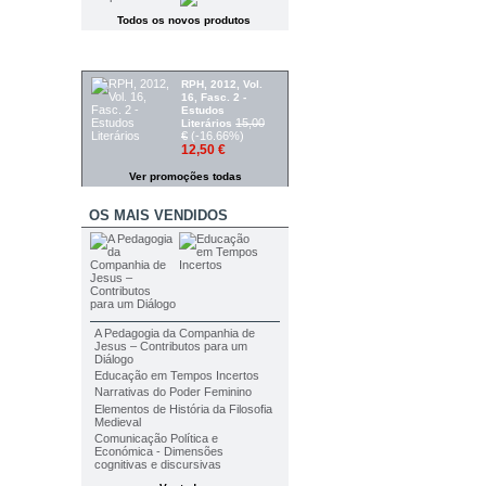
Todos os novos produtos
PROMOÇÕES
RPH, 2012, Vol.
16, Fasc. 2 -
Estudos
15,00
Literários
€
(-16.66%)
12,50 €
Ver promoções todas
OS MAIS VENDIDOS
A Pedagogia da Companhia de
Jesus – Contributos para um
Diálogo
Educação em Tempos Incertos
Narrativas do Poder Feminino
Elementos de História da Filosofia
Medieval
Comunicação Política e
Económica - Dimensões
cognitivas e discursivas