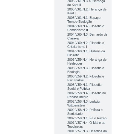
2005,V.61,N.3-4, Herança
de Kant II
2005,V.61,N.2, Herança de
Kant I
2005,V.61,N.1, Espaço-
Tempo-Evolução
2004,V.60,N.4, Filosofia e
Cristianismo II
2004,V.60,N.3, Bernardo de
Claraval
2004,V.60,N.2, Filosofia e
Cristianismo I
2004,V.60,N.1, História da
Filosofia
2003,V.59,N.4, Herança de
Heidegger
2003,V.59,N.3, Filosofia e
Ecologia
2003,V.59,N.2, Filosofia e
Psicanálise
2003,V.59,N.1, Filosofia
Social e Política
2002,V.58,N.4, Filosofia no
Renascimento
2002,V.58,N.3, Ludwig
Wittgenstein
2002,V.58,N.2, Política e
Sociedade
2002,V.58,N.1, Fé e Razão
2001,V.57,N.4, O Mal e as
Teodiceias
2001,V.57,N.3, Desafios do