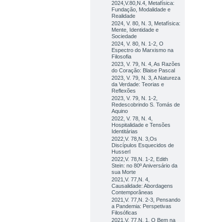
2024,V.80,N.4, Metafísica:
Fundação, Modalidade e
Realidade
2024, V. 80, N. 3, Metafísica:
Mente, Identidade e
Sociedade
2024, V. 80, N. 1-2, O
Espectro do Marxismo na
Filosofia
2023, V. 79, N. 4, As Razões
do Coração: Blaise Pascal
2023, V. 79, N. 3, A Natureza
da Verdade: Teorias e
Reflexões
2023, V. 79, N. 1-2,
Redescobrindo S. Tomás de
Aquino
2022, V. 78, N. 4,
Hospitalidade e Tensões
Identitárias
2022,V. 78,N. 3,Os
Discípulos Esquecidos de
Husserl
2022,V. 78,N. 1-2, Edith
Stein: no 80º Aniversário da
sua Morte
2021,V. 77,N. 4,
Causalidade: Abordagens
Contemporâneas
2021,V. 77,N. 2-3, Pensando
a Pandemia: Perspetivas
Filosóficas
2021,V. 77,N. 1, O Bem na