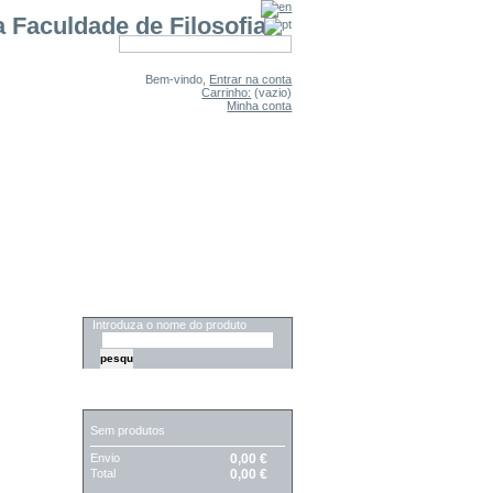
Bem-vindo,
Entrar na conta
Carrinho:
(vazio)
Minha conta
PESQUISA
Introduza o nome do produto
CARRINHO
Sem produtos
Envio
0,00 €
Total
0,00 €