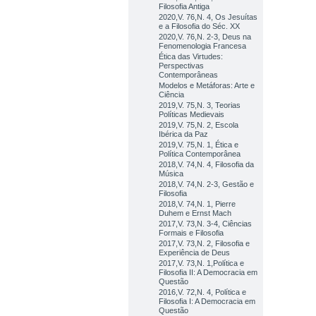
Filosofia Antiga
2020,V. 76,N. 4, Os Jesuítas
e a Filosofia do Séc. XX
2020,V. 76,N. 2-3, Deus na
Fenomenologia Francesa
Ética das Virtudes:
Perspectivas
Contemporâneas
Modelos e Metáforas: Arte e
Ciência
2019,V. 75,N. 3, Teorias
Políticas Medievais
2019,V. 75,N. 2, Escola
Ibérica da Paz
2019,V. 75,N. 1, Ética e
Política Contemporânea
2018,V. 74,N. 4, Filosofia da
Música
2018,V. 74,N. 2-3, Gestão e
Filosofia
2018,V. 74,N. 1, Pierre
Duhem e Ernst Mach
2017,V. 73,N. 3-4, Ciências
Formais e Filosofia
2017,V. 73,N. 2, Filosofia e
Experiência de Deus
2017,V. 73,N. 1,Política e
Filosofia II: A Democracia em
Questão
2016,V. 72,N. 4, Política e
Filosofia I: A Democracia em
Questão