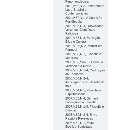
Fenomenológica
2011,V.67,N.2, Pensamento
Luso-Brasileiro
Contemporâneo
2011,V.67,N.1, A Condição
Pós-Secular
2010,V.66,N.4, Darwinismo:
Vertentes Científica e
Religiosa
2010,V.66,N.3, Evolução,
Ética e Cultura
2010,V. 66,N.2, Morrer em
Portugal
2010,V.66,N.1, Filosofia e
Medicina
2009,V.65,Sup. - O Dom, a
Verdade e a Morte
2009,V.65,N.1-4, Civilização
da Economia
2008,V.64,N.2-4,
Kierkegaard e a Filosofia de
hoje
2008,V.64,N.1, Filosofia e
Espiritualidade
2007,V.63,N.4, Bernard
Lonergan e a Filosofia
2007,V.63,N.1-3, Filosofia e
Ciência
2006,V.62,N.2-4, Entre
Razão e Revelação
2006,V.62,N.1, Ética-
Bioética-Sociedade