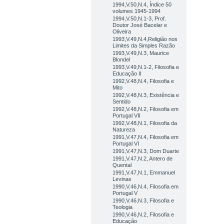
1994,V.50,N.4, Índice 50
volumes 1945-1994
1994,V.50,N.1-3, Prof.
Doutor José Bacelar e
Oliveira
1993,V.49,N.4,Religião nos
Limites da Simples Razão
1993,V.49,N.3, Maurice
Blondel
1993,V.49,N.1-2, Filosofia e
Educação II
1992,V.48,N.4, Filosofia e
Mito
1992,V.48,N.3, Existência e
Sentido
1992,V.48,N.2, Filosofia em
Portugal VII
1992,V.48,N.1, Filosofia da
Natureza
1991,V.47,N.4, Filosofia em
Portugal VI
1991,V.47,N.3, Dom Duarte
1991,V.47,N.2, Antero de
Quental
1991,V.47,N.1, Emmanuel
Levinas
1990,V.46,N.4, Filosofia em
Portugal V
1990,V.46,N.3, Filosofia e
Teologia
1990,V.46,N.2, Filosofia e
Educação