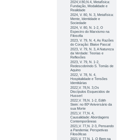
2024,V.80,N.4, Metafísica:
Fundação, Modalidade e
Realidade
2024, V. 80, N. 3, Metafísica:
Mente, Identidade e
Sociedade
2024, V. 80, N. 1-2, O
Espectro do Marxismo na
Filosofia
2023, V. 79, N. 4, As Razões
do Coração: Blaise Pascal
2023, V. 79, N. 3, A Natureza
da Verdade: Teorias e
Reflexões
2023, V. 79, N. 1-2,
Redescobrindo S. Tomás de
Aquino
2022, V. 78, N. 4,
Hospitalidade e Tensões
Identitárias
2022,V. 78,N. 3,Os
Discípulos Esquecidos de
Husserl
2022,V. 78,N. 1-2, Edith
Stein: no 80º Aniversário da
sua Morte
2021,V. 77,N. 4,
Causalidade: Abordagens
Contemporâneas
2021,V. 77,N. 2-3, Pensando
a Pandemia: Perspetivas
Filosóficas
2021,V. 77,N. 1, O Bem na