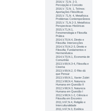
2016,V. 72,N. 2-3,
Percepção e Conceito
2016,V. 72,N. 1, Teímos:
Aportações Filosóficas
2015,V. 71,N. 4, Metafísica:
Problemas Contemporâneos
2015,V. 71,N.2-3, Metafísica:
Perspectivas Históricas
2015,V.71,N.1,
Fenomenologia e Filosofia
Prática
2014,V.70,N.4, Direito e
Filosofia: Intersecções
2014,V.70,N.2-3, Direito e
Filosofia: Fundamentos e
Hermenêutica
2014,V.70,N.1, Economia de
Comunhão
2013,V.69,N.3-4, Filosofia e
Cinema
2013,V.69,N.2, O Rito dá
que Pensar
2013,V.69,N.1, Xavier Zubiri
2012,V.68,N.4, Natureza
Humana em Questão II
2012,V.68,N.3, Natureza
Humana em Questão I
2012,V.68,N.1-2, Ciência e
Filosofia em Encontro
2011,V.67,N.4, Religião e
Interculturalidade
2011,V.67,N.3, Estética