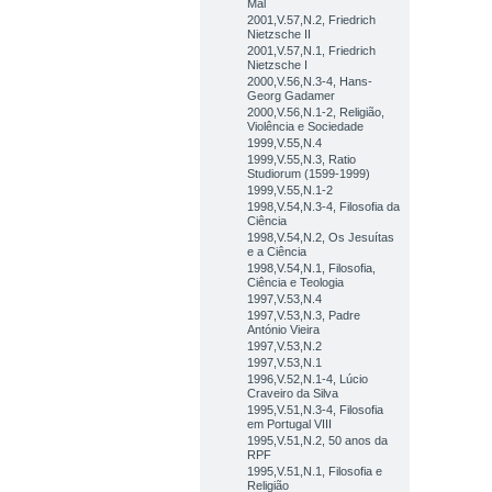
Mal
2001,V.57,N.2, Friedrich
Nietzsche II
2001,V.57,N.1, Friedrich
Nietzsche I
2000,V.56,N.3-4, Hans-
Georg Gadamer
2000,V.56,N.1-2, Religião,
Violência e Sociedade
1999,V.55,N.4
1999,V.55,N.3, Ratio
Studiorum (1599-1999)
1999,V.55,N.1-2
1998,V.54,N.3-4, Filosofia da
Ciência
1998,V.54,N.2, Os Jesuítas
e a Ciência
1998,V.54,N.1, Filosofia,
Ciência e Teologia
1997,V.53,N.4
1997,V.53,N.3, Padre
António Vieira
1997,V.53,N.2
1997,V.53,N.1
1996,V.52,N.1-4, Lúcio
Craveiro da Silva
1995,V.51,N.3-4, Filosofia
em Portugal VIII
1995,V.51,N.2, 50 anos da
RPF
1995,V.51,N.1, Filosofia e
Religião