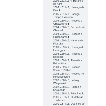
2005,V.61,N.3-4, Herança
de Kant II
2005,V.61,N.2, Herança de
Kant I
2005,V.61,N.1, Espaço-
Tempo-Evolução
2004,V.60,N.4, Filosofia e
Cristianismo II
2004,V.60,N.3, Bernardo de
Claraval
2004,V.60,N.2, Filosofia e
Cristianismo I
2004,V.60,N.1, História da
Filosofia
2003,V.59,N.4, Herança de
Heidegger
2003,V.59,N.3, Filosofia e
Ecologia
2003,V.59,N.2, Filosofia e
Psicanálise
2003,V.59,N.1, Filosofia
Social e Política
2002,V.58,N.4, Filosofia no
Renascimento
2002,V.58,N.3, Ludwig
Wittgenstein
2002,V.58,N.2, Política e
Sociedade
2002,V.58,N.1, Fé e Razão
2001,V.57,N.4, O Mal e as
Teodiceias
2001,V.57,N.3, Desafios do