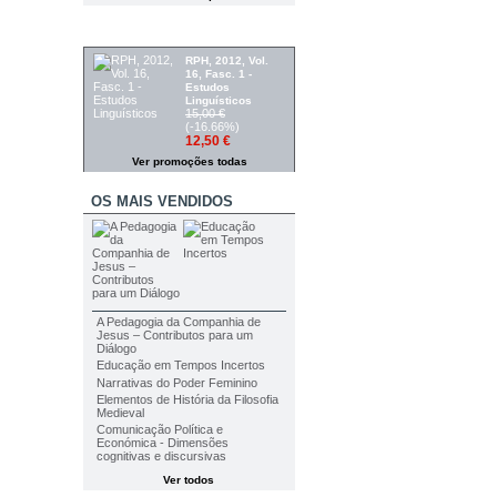
PROMOÇÕES
RPH, 2012, Vol.
16, Fasc. 1 -
Estudos
Linguísticos
15,00 €
(-16.66%)
12,50 €
Ver promoções todas
OS MAIS VENDIDOS
A Pedagogia da Companhia de
Jesus – Contributos para um
Diálogo
Educação em Tempos Incertos
Narrativas do Poder Feminino
Elementos de História da Filosofia
Medieval
Comunicação Política e
Económica - Dimensões
cognitivas e discursivas
Ver todos