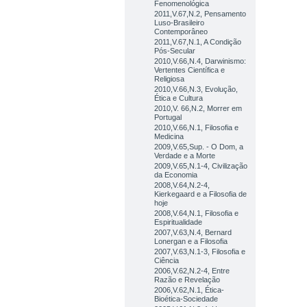
Fenomenológica
2011,V.67,N.2, Pensamento
Luso-Brasileiro
Contemporâneo
2011,V.67,N.1, A Condição
Pós-Secular
2010,V.66,N.4, Darwinismo:
Vertentes Científica e
Religiosa
2010,V.66,N.3, Evolução,
Ética e Cultura
2010,V. 66,N.2, Morrer em
Portugal
2010,V.66,N.1, Filosofia e
Medicina
2009,V.65,Sup. - O Dom, a
Verdade e a Morte
2009,V.65,N.1-4, Civilização
da Economia
2008,V.64,N.2-4,
Kierkegaard e a Filosofia de
hoje
2008,V.64,N.1, Filosofia e
Espiritualidade
2007,V.63,N.4, Bernard
Lonergan e a Filosofia
2007,V.63,N.1-3, Filosofia e
Ciência
2006,V.62,N.2-4, Entre
Razão e Revelação
2006,V.62,N.1, Ética-
Bioética-Sociedade