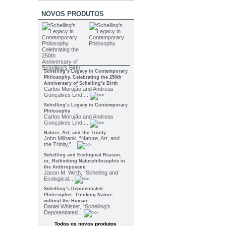
NOVOS PRODUTOS
Schelling’s Legacy in Contemporary
Philosophy. Celebrating the 250th
Anniversary of Schelling’s Birth
Carlos Morujão and Andreas
Gonçalves Lind,...
Schelling’s Legacy in Contemporary
Philosophy
Carlos Morujão and Andreas
Gonçalves Lind,...
Nature, Art, and the Trinity
John Milbank, “Nature, Art, and
the Trinity,”...
Schelling and Ecological Reason,
or, Rethinking Naturphilosophie in
the Anthropocene
Jason M. Wirth, “Schelling and
Ecological...
Schelling’s Depotentiated
Philosopher: Thinking Nature
without the Human
Daniel Whistler, “Schelling’s
Depotentiated...
Todos os novos produtos