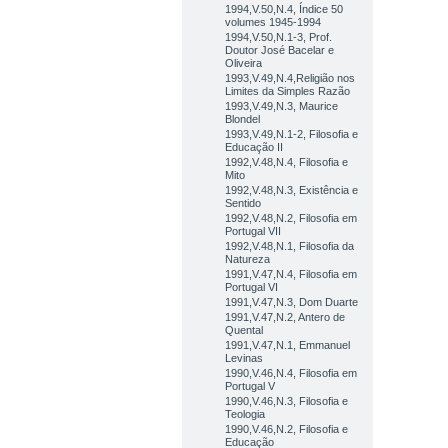
1994,V.50,N.4, Índice 50
volumes 1945-1994
1994,V.50,N.1-3, Prof.
Doutor José Bacelar e
Oliveira
1993,V.49,N.4,Religião nos
Limites da Simples Razão
1993,V.49,N.3, Maurice
Blondel
1993,V.49,N.1-2, Filosofia e
Educação II
1992,V.48,N.4, Filosofia e
Mito
1992,V.48,N.3, Existência e
Sentido
1992,V.48,N.2, Filosofia em
Portugal VII
1992,V.48,N.1, Filosofia da
Natureza
1991,V.47,N.4, Filosofia em
Portugal VI
1991,V.47,N.3, Dom Duarte
1991,V.47,N.2, Antero de
Quental
1991,V.47,N.1, Emmanuel
Levinas
1990,V.46,N.4, Filosofia em
Portugal V
1990,V.46,N.3, Filosofia e
Teologia
1990,V.46,N.2, Filosofia e
Educação