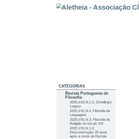
CATEGORIAS
Revista Portuguesa de
Filosofia
2026,V.82,N.1-2, Schelling’s
Legacy
2025,V.81,N.4, Filosofia da
Linguagem
2025,V.81,N.3, Filosofia da
Religião no século XXI
2025,V.81,N.1-2,
Desconstrução: 20 anos
após a morte de Derrida