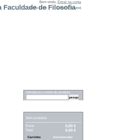
Bem-vindo,
Entrar na conta
Minha conta
Carrinho:
(vazio)
PESQUISA
Introduza o nome do produto
CARRINHO
Sem produtos
Envio
0,00 €
Total
0,00 €
Carrinho
Encomendar