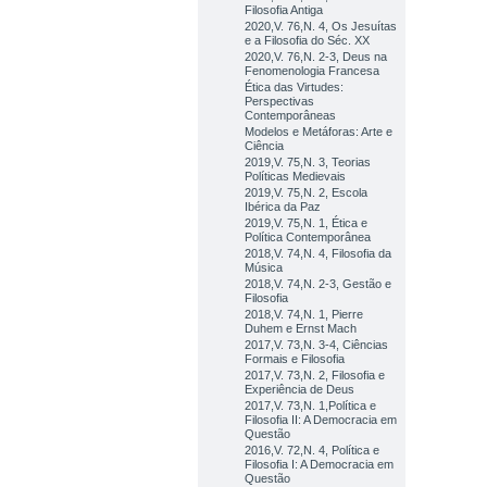
Filosofia Antiga
2020,V. 76,N. 4, Os Jesuítas
e a Filosofia do Séc. XX
2020,V. 76,N. 2-3, Deus na
Fenomenologia Francesa
Ética das Virtudes:
Perspectivas
Contemporâneas
Modelos e Metáforas: Arte e
Ciência
2019,V. 75,N. 3, Teorias
Políticas Medievais
2019,V. 75,N. 2, Escola
Ibérica da Paz
2019,V. 75,N. 1, Ética e
Política Contemporânea
2018,V. 74,N. 4, Filosofia da
Música
2018,V. 74,N. 2-3, Gestão e
Filosofia
2018,V. 74,N. 1, Pierre
Duhem e Ernst Mach
2017,V. 73,N. 3-4, Ciências
Formais e Filosofia
2017,V. 73,N. 2, Filosofia e
Experiência de Deus
2017,V. 73,N. 1,Política e
Filosofia II: A Democracia em
Questão
2016,V. 72,N. 4, Política e
Filosofia I: A Democracia em
Questão