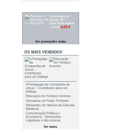
PROMOÇÕES
Psicologia da
Saúde, Nº 7 -
8,00 €
Abril 2009
4,00 €
(-50%)
Ver promoções todas
OS MAIS VENDIDOS
A Pedagogia da Companhia de
Jesus – Contributos para um
Diálogo
Educação em Tempos Incertos
Narrativas do Poder Feminino
Elementos de História da Filosofia
Medieval
Comunicação Política e
Económica - Dimensões
cognitivas e discursivas
Ver todos