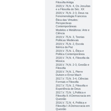
Filosofia Antiga
2020,V. 76,N. 4, Os Jesuítas
e a Filosofia do Séc. XX
2020,V. 76,N. 2-3, Deus na
Fenomenologia Francesa
Ética das Virtudes:
Perspectivas
Contemporâneas
Modelos e Metáforas: Arte e
Ciência
2019,V. 75,N. 3, Teorias
Políticas Medievais
2019,V. 75,N. 2, Escola
Ibérica da Paz
2019,V. 75,N. 1, Ética e
Política Contemporânea
2018,V. 74,N. 4, Filosofia da
Música
2018,V. 74,N. 2-3, Gestão e
Filosofia
2018,V. 74,N. 1, Pierre
Duhem e Ernst Mach
2017,V. 73,N. 3-4, Ciências
Formais e Filosofia
2017,V. 73,N. 2, Filosofia e
Experiência de Deus
2017,V. 73,N. 1,Política e
Filosofia II: A Democracia em
Questão
2016,V. 72,N. 4, Política e
Filosofia I: A Democracia em
Questão