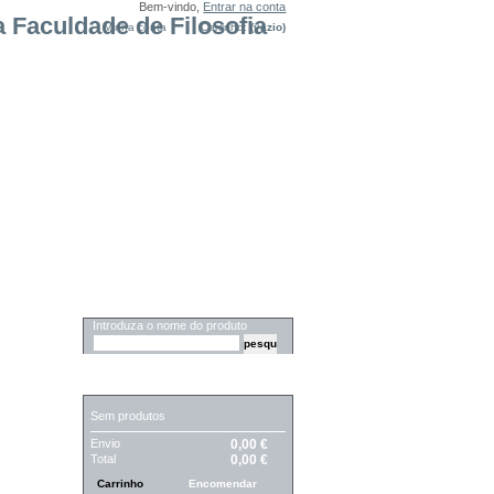
Bem-vindo,
Entrar na conta
Minha conta
Carrinho:
(vazio)
PESQUISA
Introduza o nome do produto
CARRINHO
Sem produtos
Envio
0,00 €
Total
0,00 €
Carrinho
Encomendar