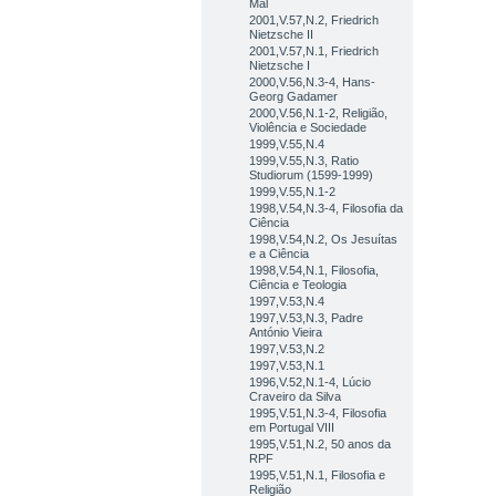
Mal
2001,V.57,N.2, Friedrich
Nietzsche II
2001,V.57,N.1, Friedrich
Nietzsche I
2000,V.56,N.3-4, Hans-
Georg Gadamer
2000,V.56,N.1-2, Religião,
Violência e Sociedade
1999,V.55,N.4
1999,V.55,N.3, Ratio
Studiorum (1599-1999)
1999,V.55,N.1-2
1998,V.54,N.3-4, Filosofia da
Ciência
1998,V.54,N.2, Os Jesuítas
e a Ciência
1998,V.54,N.1, Filosofia,
Ciência e Teologia
1997,V.53,N.4
1997,V.53,N.3, Padre
António Vieira
1997,V.53,N.2
1997,V.53,N.1
1996,V.52,N.1-4, Lúcio
Craveiro da Silva
1995,V.51,N.3-4, Filosofia
em Portugal VIII
1995,V.51,N.2, 50 anos da
RPF
1995,V.51,N.1, Filosofia e
Religião