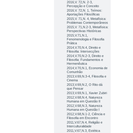
2016,V. 72,N. 2-3,
Percepção e Conceito
2016,V. 72,N. 1, Teímos:
Aportações Filosóficas
2015,V. 71,N. 4, Metafísica:
Problemas Contemporâneos
2015,V. 71,N.2-3, Metafísica:
Perspectivas Históricas
2015,V.71,N.1,
Fenomenologia e Filosofia
Prática
2014,V.70,N.4, Direito e
Filosofia: Intersecções
2014,V.70,N.2-3, Direito e
Filosofia: Fundamentos e
Hermenêutica
2014,V.70,N.1, Economia de
Comunhão
2013,V.69,N.3-4, Filosofia e
Cinema
2013,V.69,N.2, O Rito dá
que Pensar
2013,V.69,N.1, Xavier Zubiri
2012,V.68,N.4, Natureza
Humana em Questão II
2012,V.68,N.3, Natureza
Humana em Questão I
2012,V.68,N.1-2, Ciência e
Filosofia em Encontro
2011,V.67,N.4, Religião e
Interculturalidade
2011,V.67,N.3, Estética