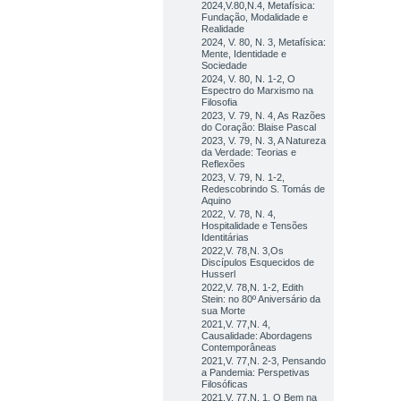
2024,V.80,N.4, Metafísica:
Fundação, Modalidade e
Realidade
2024, V. 80, N. 3, Metafísica:
Mente, Identidade e
Sociedade
2024, V. 80, N. 1-2, O
Espectro do Marxismo na
Filosofia
2023, V. 79, N. 4, As Razões
do Coração: Blaise Pascal
2023, V. 79, N. 3, A Natureza
da Verdade: Teorias e
Reflexões
2023, V. 79, N. 1-2,
Redescobrindo S. Tomás de
Aquino
2022, V. 78, N. 4,
Hospitalidade e Tensões
Identitárias
2022,V. 78,N. 3,Os
Discípulos Esquecidos de
Husserl
2022,V. 78,N. 1-2, Edith
Stein: no 80º Aniversário da
sua Morte
2021,V. 77,N. 4,
Causalidade: Abordagens
Contemporâneas
2021,V. 77,N. 2-3, Pensando
a Pandemia: Perspetivas
Filosóficas
2021,V. 77,N. 1, O Bem na