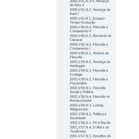
2005,V.61,N.3-4, Herança
de Kant II
2005,V.61,N.2, Herança de
Kant I
2005,V.61,N.1, Espaço-
Tempo-Evolução
2004,V.60,N.4, Filosofia e
Cristianismo II
2004,V.60,N.3, Bernardo de
Claraval
2004,V.60,N.2, Filosofia e
Cristianismo I
2004,V.60,N.1, História da
Filosofia
2003,V.59,N.4, Herança de
Heidegger
2003,V.59,N.3, Filosofia e
Ecologia
2003,V.59,N.2, Filosofia e
Psicanálise
2003,V.59,N.1, Filosofia
Social e Política
2002,V.58,N.4, Filosofia no
Renascimento
2002,V.58,N.3, Ludwig
Wittgenstein
2002,V.58,N.2, Política e
Sociedade
2002,V.58,N.1, Fé e Razão
2001,V.57,N.4, O Mal e as
Teodiceias
2001,V.57,N.3, Desafios do