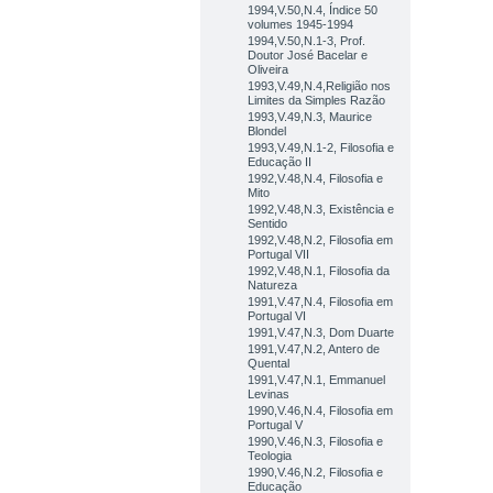
1994,V.50,N.4, Índice 50
volumes 1945-1994
1994,V.50,N.1-3, Prof.
Doutor José Bacelar e
Oliveira
1993,V.49,N.4,Religião nos
Limites da Simples Razão
1993,V.49,N.3, Maurice
Blondel
1993,V.49,N.1-2, Filosofia e
Educação II
1992,V.48,N.4, Filosofia e
Mito
1992,V.48,N.3, Existência e
Sentido
1992,V.48,N.2, Filosofia em
Portugal VII
1992,V.48,N.1, Filosofia da
Natureza
1991,V.47,N.4, Filosofia em
Portugal VI
1991,V.47,N.3, Dom Duarte
1991,V.47,N.2, Antero de
Quental
1991,V.47,N.1, Emmanuel
Levinas
1990,V.46,N.4, Filosofia em
Portugal V
1990,V.46,N.3, Filosofia e
Teologia
1990,V.46,N.2, Filosofia e
Educação