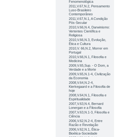
Fenomenológica
2011,V.67,N.2, Pensamento
Luso-Brasileiro
Contemporâneo
2011,V.67,N.1, A Condição
Pós-Secular
2010,V.66,N.4, Darwinismo:
Vertentes Científica e
Religiosa
2010,V.66,N.3, Evolução,
Ética e Cultura
2010,V. 66,N.2, Morrer em
Portugal
2010,V.66,N.1, Filosofia e
Medicina
2009,V.65,Sup. - O Dom, a
Verdade e a Morte
2009,V.65,N.1-4, Civilização
da Economia
2008,V.64,N.2-4,
Kierkegaard e a Filosofia de
hoje
2008,V.64,N.1, Filosofia e
Espiritualidade
2007,V.63,N.4, Bernard
Lonergan e a Filosofia
2007,V.63,N.1-3, Filosofia e
Ciência
2006,V.62,N.2-4, Entre
Razão e Revelação
2006,V.62,N.1, Ética-
Bioética-Sociedade