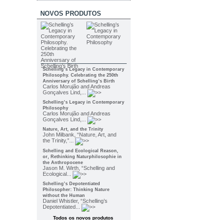
NOVOS PRODUTOS
Schelling’s Legacy in Contemporary
Philosophy. Celebrating the 250th
Anniversary of Schelling’s Birth
Carlos Morujão and Andreas
Gonçalves Lind,...
Schelling’s Legacy in Contemporary
Philosophy
Carlos Morujão and Andreas
Gonçalves Lind,...
Nature, Art, and the Trinity
John Milbank, “Nature, Art, and
the Trinity,”...
Schelling and Ecological Reason,
or, Rethinking Naturphilosophie in
the Anthropocene
Jason M. Wirth, “Schelling and
Ecological...
Schelling’s Depotentiated
Philosopher: Thinking Nature
without the Human
Daniel Whistler, “Schelling’s
Depotentiated...
Todos os novos produtos