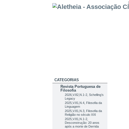
CATEGORIAS
Revista Portuguesa de
Filosofia
2026,V.82,N.1-2, Schelling’s
Legacy
2025,V.81,N.4, Filosofia da
Linguagem
2025,V.81,N.3, Filosofia da
Religião no século XXI
2025,V.81,N.1-2,
Desconstrução: 20 anos
após a morte de Derrida