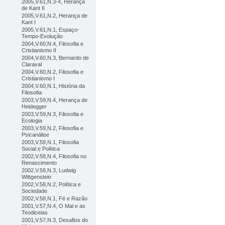
2005,V.61,N.3-4, Herança
de Kant II
2005,V.61,N.2, Herança de
Kant I
2005,V.61,N.1, Espaço-
Tempo-Evolução
2004,V.60,N.4, Filosofia e
Cristianismo II
2004,V.60,N.3, Bernardo de
Claraval
2004,V.60,N.2, Filosofia e
Cristianismo I
2004,V.60,N.1, História da
Filosofia
2003,V.59,N.4, Herança de
Heidegger
2003,V.59,N.3, Filosofia e
Ecologia
2003,V.59,N.2, Filosofia e
Psicanálise
2003,V.59,N.1, Filosofia
Social e Política
2002,V.58,N.4, Filosofia no
Renascimento
2002,V.58,N.3, Ludwig
Wittgenstein
2002,V.58,N.2, Política e
Sociedade
2002,V.58,N.1, Fé e Razão
2001,V.57,N.4, O Mal e as
Teodiceias
2001,V.57,N.3, Desafios do