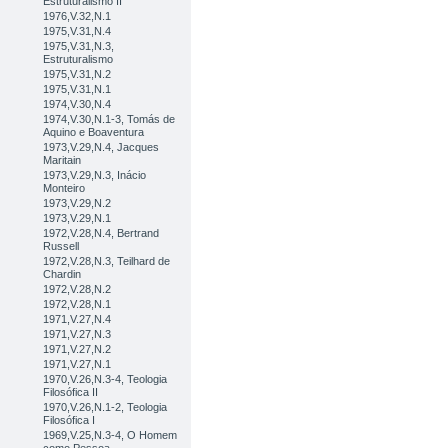
Estruturalismo II
1976,V.32,N.1
1975,V.31,N.4
1975,V.31,N.3,
Estruturalismo
1975,V.31,N.2
1975,V.31,N.1
1974,V.30,N.4
1974,V.30,N.1-3, Tomás de
Aquino e Boaventura
1973,V.29,N.4, Jacques
Maritain
1973,V.29,N.3, Inácio
Monteiro
1973,V.29,N.2
1973,V.29,N.1
1972,V.28,N.4, Bertrand
Russell
1972,V.28,N.3, Teilhard de
Chardin
1972,V.28,N.2
1972,V.28,N.1
1971,V.27,N.4
1971,V.27,N.3
1971,V.27,N.2
1971,V.27,N.1
1970,V.26,N.3-4, Teologia
Filosófica II
1970,V.26,N.1-2, Teologia
Filosófica I
1969,V.25,N.3-4, O Homem