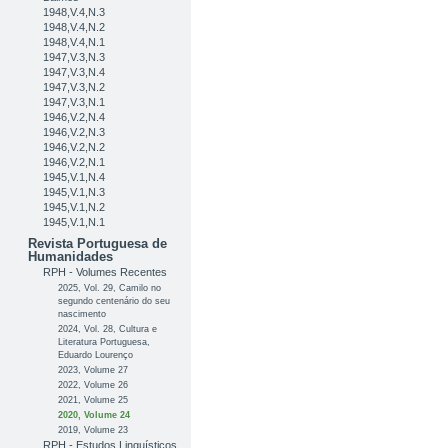
1948,V.4,N.3
1948,V.4,N.2
1948,V.4,N.1
1947,V.3,N.3
1947,V.3,N.4
1947,V.3,N.2
1947,V.3,N.1
1946,V.2,N.4
1946,V.2,N.3
1946,V.2,N.2
1946,V.2,N.1
1945,V.1,N.4
1945,V.1,N.3
1945,V.1,N.2
1945,V.1,N.1
Revista Portuguesa de
Humanidades
RPH - Volumes Recentes
2025, Vol. 29, Camilo no
segundo centenário do seu
nascimento
2024, Vol. 28, Cultura e
Literatura Portuguesa,
Eduardo Lourenço
2023, Volume 27
2022, Volume 26
2021, Volume 25
2020, Volume 24
2019, Volume 23
RPH - Estudos Linguísticos