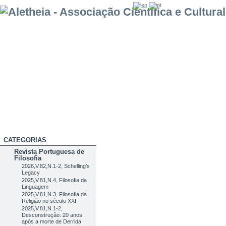
CATEGORIAS
Revista Portuguesa de
Filosofia
2026,V.82,N.1-2, Schelling’s
Legacy
2025,V.81,N.4, Filosofia da
Linguagem
2025,V.81,N.3, Filosofia da
Religião no século XXI
2025,V.81,N.1-2,
Desconstrução: 20 anos
após a morte de Derrida