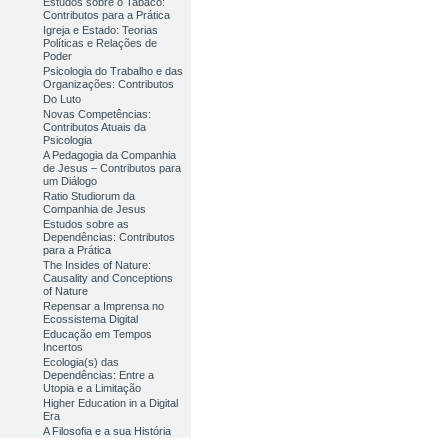
Estudos sobre o Tabaco:
Contributos para a Prática
Igreja e Estado: Teorias
Políticas e Relações de
Poder
Psicologia do Trabalho e das
Organizações: Contributos
Do Luto
Novas Competências:
Contributos Atuais da
Psicologia
A Pedagogia da Companhia
de Jesus – Contributos para
um Diálogo
Ratio Studiorum da
Companhia de Jesus
Estudos sobre as
Dependências: Contributos
para a Prática
The Insides of Nature:
Causality and Conceptions
of Nature
Repensar a Imprensa no
Ecossistema Digital
Educação em Tempos
Incertos
Ecologia(s) das
Dependências: Entre a
Utopia e a Limitação
Higher Education in a Digital
Era
A Filosofia e a sua História