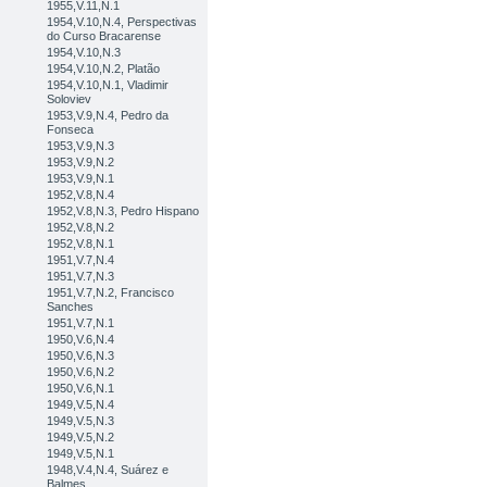
1955,V.11,N.1
1954,V.10,N.4, Perspectivas
do Curso Bracarense
1954,V.10,N.3
1954,V.10,N.2, Platão
1954,V.10,N.1, Vladimir
Soloviev
1953,V.9,N.4, Pedro da
Fonseca
1953,V.9,N.3
1953,V.9,N.2
1953,V.9,N.1
1952,V.8,N.4
1952,V.8,N.3, Pedro Hispano
1952,V.8,N.2
1952,V.8,N.1
1951,V.7,N.4
1951,V.7,N.3
1951,V.7,N.2, Francisco
Sanches
1951,V.7,N.1
1950,V.6,N.4
1950,V.6,N.3
1950,V.6,N.2
1950,V.6,N.1
1949,V.5,N.4
1949,V.5,N.3
1949,V.5,N.2
1949,V.5,N.1
1948,V.4,N.4, Suárez e
Balmes