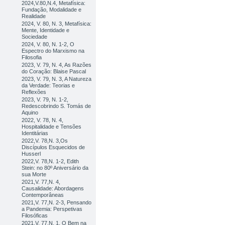
2024,V.80,N.4, Metafísica:
Fundação, Modalidade e
Realidade
2024, V. 80, N. 3, Metafísica:
Mente, Identidade e
Sociedade
2024, V. 80, N. 1-2, O
Espectro do Marxismo na
Filosofia
2023, V. 79, N. 4, As Razões
do Coração: Blaise Pascal
2023, V. 79, N. 3, A Natureza
da Verdade: Teorias e
Reflexões
2023, V. 79, N. 1-2,
Redescobrindo S. Tomás de
Aquino
2022, V. 78, N. 4,
Hospitalidade e Tensões
Identitárias
2022,V. 78,N. 3,Os
Discípulos Esquecidos de
Husserl
2022,V. 78,N. 1-2, Edith
Stein: no 80º Aniversário da
sua Morte
2021,V. 77,N. 4,
Causalidade: Abordagens
Contemporâneas
2021,V. 77,N. 2-3, Pensando
a Pandemia: Perspetivas
Filosóficas
2021,V. 77,N. 1, O Bem na