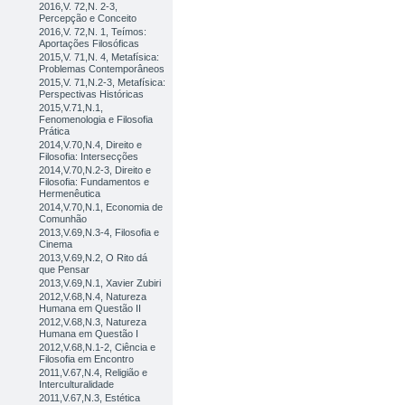
2016,V. 72,N. 2-3,
Percepção e Conceito
2016,V. 72,N. 1, Teímos:
Aportações Filosóficas
2015,V. 71,N. 4, Metafísica:
Problemas Contemporâneos
2015,V. 71,N.2-3, Metafísica:
Perspectivas Históricas
2015,V.71,N.1,
Fenomenologia e Filosofia
Prática
2014,V.70,N.4, Direito e
Filosofia: Intersecções
2014,V.70,N.2-3, Direito e
Filosofia: Fundamentos e
Hermenêutica
2014,V.70,N.1, Economia de
Comunhão
2013,V.69,N.3-4, Filosofia e
Cinema
2013,V.69,N.2, O Rito dá
que Pensar
2013,V.69,N.1, Xavier Zubiri
2012,V.68,N.4, Natureza
Humana em Questão II
2012,V.68,N.3, Natureza
Humana em Questão I
2012,V.68,N.1-2, Ciência e
Filosofia em Encontro
2011,V.67,N.4, Religião e
Interculturalidade
2011,V.67,N.3, Estética