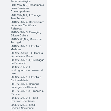
Fenomenológica
2011,V.67,N.2, Pensamento
Luso-Brasileiro
Contemporâneo
2011,V.67,N.1, A Condição
Pós-Secular
2010,V.66,N.4, Darwinismo:
Vertentes Científica e
Religiosa
2010,V.66,N.3, Evolução,
Ética e Cultura
2010,V. 66,N.2, Morrer em
Portugal
2010,V.66,N.1, Filosofia e
Medicina
2009,V.65,Sup. - O Dom, a
Verdade e a Morte
2009,V.65,N.1-4, Civilização
da Economia
2008,V.64,N.2-4,
Kierkegaard e a Filosofia de
hoje
2008,V.64,N.1, Filosofia e
Espiritualidade
2007,V.63,N.4, Bernard
Lonergan e a Filosofia
2007,V.63,N.1-3, Filosofia e
Ciência
2006,V.62,N.2-4, Entre
Razão e Revelação
2006,V.62,N.1, Ética-
Bioética-Sociedade