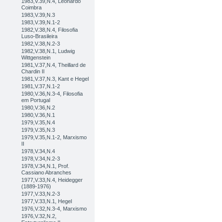
1983,V.39,N.4, Leonardo
Coimbra
1983,V.39,N.3
1983,V.39,N.1-2
1982,V.38,N.4, Filosofia
Luso-Brasileira
1982,V.38,N.2-3
1982,V.38,N.1, Ludwig
Wittgenstein
1981,V.37,N.4, Theillard de
Chardin II
1981,V.37,N.3, Kant e Hegel
1981,V.37,N.1-2
1980,V.36,N.3-4, Filosofia
em Portugal
1980,V.36,N.2
1980,V.36,N.1
1979,V.35,N.4
1979,V.35,N.3
1979,V.35,N.1-2, Marxismo
II
1978,V.34,N.4
1978,V.34,N.2-3
1978,V.34,N.1, Prof.
Cassiano Abranches
1977,V.33,N.4, Heidegger
(1889-1976)
1977,V.33,N.2-3
1977,V.33,N.1, Hegel
1976,V.32,N.3-4, Marxismo
1976,V.32,N.2,