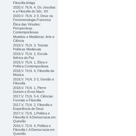
Filosofia Antiga
2020,V. 76,N. 4, Os Jesuítas
e a Filosofia do Séc. XX
2020,V. 76,N. 2-3, Deus na
Fenomenologia Francesa
Ética das Virtudes:
Perspectivas
Contemporâneas
Modelos e Metáforas: Arte e
Ciência
2019,V. 75,N. 3, Teorias
Políticas Medievais
2019,V. 75,N. 2, Escola
Ibérica da Paz
2019,V. 75,N. 1, Ética e
Política Contemporânea
2018,V. 74,N. 4, Filosofia da
Música
2018,V. 74,N. 2-3, Gestão e
Filosofia
2018,V. 74,N. 1, Pierre
Duhem e Ernst Mach
2017,V. 73,N. 3-4, Ciências
Formais e Filosofia
2017,V. 73,N. 2, Filosofia e
Experiência de Deus
2017,V. 73,N. 1,Política e
Filosofia II: A Democracia em
Questão
2016,V. 72,N. 4, Política e
Filosofia I: A Democracia em
Questão