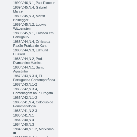
1990,V.46,N.1, Paul Ricoeur
1989,V.45,N.4, Gabriel
Marcel
1989,V.45,N.3, Martin
Heidegger
1989,V.45,N.2, Ludwig
Wittgenstein
1989,V.45,N.1, Filosofia em
Portugal IV
1988,V.44,N.4, Crítica da
Razão Prática de Kant
1988,V.44,N.3, Edmund
Husserl
1988,V.44,N.2, Prof.
Diamantino Martins
1988,V.44,N.1, Santo
Agostinho
1987,V.43,N.3-4, Fil.
Portuguesa Contemporânea
1987,V.43,N.1-2
1986,V.42,N.3-4,
Homenagem ao P. Fragata
1986,V.42,N.1-2
1985,V.41,N.4, Colóquio de
Fenomenologia
1985,V.41,N.2-3
1985,V.41,N.1
1984,V.40,N.4
1984,V.40,N.3
1984,V.40,N.1-2, Marxismo
III