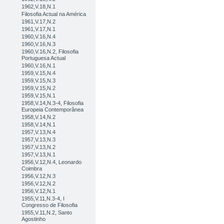
1962,V.18,N.1
Filosofia Actual na América
1961,V.17,N.2
1961,V.17,N.1
1960,V.16,N.4
1960,V.16,N.3
1960,V.16,N.2, Filosofia
Portuguesa Actual
1960,V.16,N.1
1959,V.15,N.4
1959,V.15,N.3
1959,V.15,N.2
1959,V.15,N.1
1958,V.14,N.3-4, Filosofia
Europeia Contemporânea
1958,V.14,N.2
1958,V.14,N.1
1957,V.13,N.4
1957,V.13,N.3
1957,V.13,N.2
1957,V.13,N.1
1956,V.12,N.4, Leonardo
Coimbra
1956,V.12,N.3
1956,V.12,N.2
1956,V.12,N.1
1955,V.11,N.3-4, I
Congresso de Filosofia
1955,V.11,N.2, Santo
Agostinho