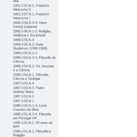
Mal
2001,V.57,N.2, Friedrich
Nietzsche II
2001,V.57,N.1, Friedrich
Nietzsche I
2000,V.56,N.3-4, Hans-
Georg Gadamer
2000,V.56,N.1-2, Religião,
Violência e Sociedade
1999,V.55,N.4
1999,V.55,N.3, Ratio
Studiorum (1599-1999)
1999,V.55,N.1-2
1998,V.54,N.3-4, Filosofia da
Ciência
1998,V.54,N.2, Os Jesuítas
e a Ciência
1998,V.54,N.1, Filosofia,
Ciência e Teologia
1997,V.53,N.4
1997,V.53,N.3, Padre
António Vieira
1997,V.53,N.2
1997,V.53,N.1
1996,V.52,N.1-4, Lúcio
Craveiro da Silva
1995,V.51,N.3-4, Filosofia
em Portugal VIII
1995,V.51,N.2, 50 anos da
RPF
1995,V.51,N.1, Filosofia e
Religião