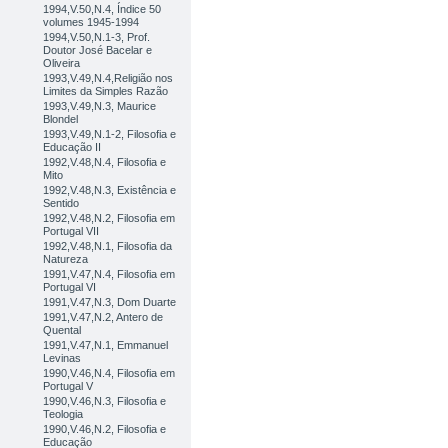
1994,V.50,N.4, Índice 50
volumes 1945-1994
1994,V.50,N.1-3, Prof.
Doutor José Bacelar e
Oliveira
1993,V.49,N.4,Religião nos
Limites da Simples Razão
1993,V.49,N.3, Maurice
Blondel
1993,V.49,N.1-2, Filosofia e
Educação II
1992,V.48,N.4, Filosofia e
Mito
1992,V.48,N.3, Existência e
Sentido
1992,V.48,N.2, Filosofia em
Portugal VII
1992,V.48,N.1, Filosofia da
Natureza
1991,V.47,N.4, Filosofia em
Portugal VI
1991,V.47,N.3, Dom Duarte
1991,V.47,N.2, Antero de
Quental
1991,V.47,N.1, Emmanuel
Levinas
1990,V.46,N.4, Filosofia em
Portugal V
1990,V.46,N.3, Filosofia e
Teologia
1990,V.46,N.2, Filosofia e
Educação