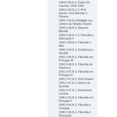
1994,V.50,N.4, Índice 50
volumes 1945-1994
1994,V.50,N.1-3, Prof.
Doutor José Bacelar e
Oliveira
1993,V.49,N.4,Religião nos
Limites da Simples Razão
1993,V.49,N.3, Maurice
Blondel
1993,V.49,N.1-2, Filosofia e
Educação II
1992,V.48,N.4, Filosofia e
Mito
1992,V.48,N.3, Existência e
Sentido
1992,V.48,N.2, Filosofia em
Portugal VII
1992,V.48,N.1, Filosofia da
Natureza
1991,V.47,N.4, Filosofia em
Portugal VI
1991,V.47,N.3, Dom Duarte
1991,V.47,N.2, Antero de
Quental
1991,V.47,N.1, Emmanuel
Levinas
1990,V.46,N.4, Filosofia em
Portugal V
1990,V.46,N.3, Filosofia e
Teologia
1990,V.46,N.2, Filosofia e
Educação