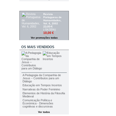
PROMOÇÕES
Revista
Portuguesa de
Humanidades,
Vol. 6, 2002
22,00 €
(-54.55%)
10,00 €
Ver promoções todas
OS MAIS VENDIDOS
A Pedagogia da Companhia de
Jesus – Contributos para um
Diálogo
Educação em Tempos Incertos
Narrativas do Poder Feminino
Elementos de História da Filosofia
Medieval
Comunicação Política e
Económica - Dimensões
cognitivas e discursivas
Ver todos