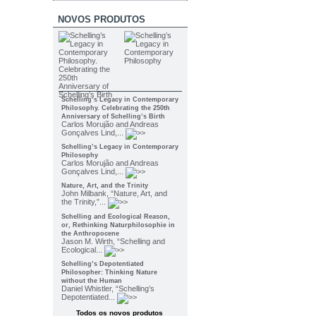
NOVOS PRODUTOS
Schelling’s Legacy in Contemporary
Philosophy. Celebrating the 250th
Anniversary of Schelling’s Birth
Carlos Morujão and Andreas
Gonçalves Lind,...
Schelling’s Legacy in Contemporary
Philosophy
Carlos Morujão and Andreas
Gonçalves Lind,...
Nature, Art, and the Trinity
John Milbank, “Nature, Art, and
the Trinity,”...
Schelling and Ecological Reason,
or, Rethinking Naturphilosophie in
the Anthropocene
Jason M. Wirth, “Schelling and
Ecological...
Schelling’s Depotentiated
Philosopher: Thinking Nature
without the Human
Daniel Whistler, “Schelling’s
Depotentiated...
Todos os novos produtos