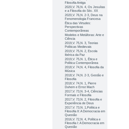
Filosofia Antiga
2020,V. 76,N. 4, Os Jesuítas
e a Filosofia do Séc. XX
2020,V. 76,N. 2-3, Deus na
Fenomenologia Francesa
Ética das Virtudes:
Perspectivas
Contemporâneas
Modelos e Metáforas: Arte e
Ciência
2019,V. 75,N. 3, Teorias
Políticas Medievais
2019,V. 75,N. 2, Escola
Ibérica da Paz
2019,V. 75,N. 1, Ética e
Política Contemporânea
2018,V. 74,N. 4, Filosofia da
Música
2018,V. 74,N. 2-3, Gestão e
Filosofia
2018,V. 74,N. 1, Pierre
Duhem e Ernst Mach
2017,V. 73,N. 3-4, Ciências
Formais e Filosofia
2017,V. 73,N. 2, Filosofia e
Experiência de Deus
2017,V. 73,N. 1,Política e
Filosofia II: A Democracia em
Questão
2016,V. 72,N. 4, Política e
Filosofia I: A Democracia em
Questão