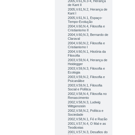
2005,V.61,N.3-4, Herança
de Kant II
2005,V.61,N.2, Herança de
Kant I
2005,V.61,N.1, Espaço-
Tempo-Evolução
2004,V.60,N.4, Filosofia e
Cristianismo II
2004,V.60,N.3, Bernardo de
Claraval
2004,V.60,N.2, Filosofia e
Cristianismo I
2004,V.60,N.1, História da
Filosofia
2003,V.59,N.4, Herança de
Heidegger
2003,V.59,N.3, Filosofia e
Ecologia
2003,V.59,N.2, Filosofia e
Psicanálise
2003,V.59,N.1, Filosofia
Social e Política
2002,V.58,N.4, Filosofia no
Renascimento
2002,V.58,N.3, Ludwig
Wittgenstein
2002,V.58,N.2, Política e
Sociedade
2002,V.58,N.1, Fé e Razão
2001,V.57,N.4, O Mal e as
Teodiceias
2001,V.57,N.3, Desafios do