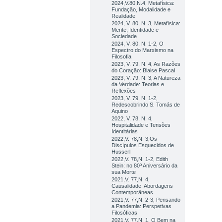
2024,V.80,N.4, Metafísica:
Fundação, Modalidade e
Realidade
2024, V. 80, N. 3, Metafísica:
Mente, Identidade e
Sociedade
2024, V. 80, N. 1-2, O
Espectro do Marxismo na
Filosofia
2023, V. 79, N. 4, As Razões
do Coração: Blaise Pascal
2023, V. 79, N. 3, A Natureza
da Verdade: Teorias e
Reflexões
2023, V. 79, N. 1-2,
Redescobrindo S. Tomás de
Aquino
2022, V. 78, N. 4,
Hospitalidade e Tensões
Identitárias
2022,V. 78,N. 3,Os
Discípulos Esquecidos de
Husserl
2022,V. 78,N. 1-2, Edith
Stein: no 80º Aniversário da
sua Morte
2021,V. 77,N. 4,
Causalidade: Abordagens
Contemporâneas
2021,V. 77,N. 2-3, Pensando
a Pandemia: Perspetivas
Filosóficas
2021,V. 77,N. 1, O Bem na