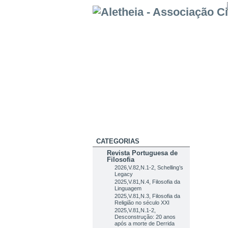
CATEGORIAS
Revista Portuguesa de
Filosofia
2026,V.82,N.1-2, Schelling’s
Legacy
2025,V.81,N.4, Filosofia da
Linguagem
2025,V.81,N.3, Filosofia da
Religião no século XXI
2025,V.81,N.1-2,
Desconstrução: 20 anos
após a morte de Derrida