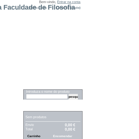
Bem-vindo,
Entrar na conta
Minha conta
Carrinho:
(vazio)
PESQUISA
Introduza o nome do produto
CARRINHO
Sem produtos
Envio
0,00 €
Total
0,00 €
Carrinho
Encomendar