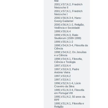
Mal
2001,V.57,N.2, Friedrich
Nietzsche II
2001,V.57,N.1, Friedrich
Nietzsche I
2000,V.56,N.3-4, Hans-
Georg Gadamer
2000,V.56,N.1-2, Religião,
Violência e Sociedade
1999,V.55,N.4
1999,V.55,N.3, Ratio
Studiorum (1599-1999)
1999,V.55,N.1-2
1998,V.54,N.3-4, Filosofia da
Ciência
1998,V.54,N.2, Os Jesuítas
e a Ciência
1998,V.54,N.1, Filosofia,
Ciência e Teologia
1997,V.53,N.4
1997,V.53,N.3, Padre
António Vieira
1997,V.53,N.2
1997,V.53,N.1
1996,V.52,N.1-4, Lúcio
Craveiro da Silva
1995,V.51,N.3-4, Filosofia
em Portugal VIII
1995,V.51,N.2, 50 anos da
RPF
1995,V.51,N.1, Filosofia e
Religião