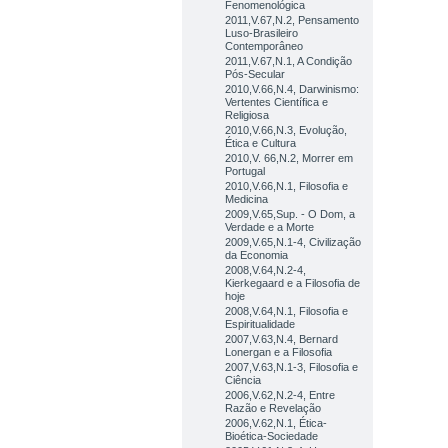
Fenomenológica
2011,V.67,N.2, Pensamento
Luso-Brasileiro
Contemporâneo
2011,V.67,N.1, A Condição
Pós-Secular
2010,V.66,N.4, Darwinismo:
Vertentes Científica e
Religiosa
2010,V.66,N.3, Evolução,
Ética e Cultura
2010,V. 66,N.2, Morrer em
Portugal
2010,V.66,N.1, Filosofia e
Medicina
2009,V.65,Sup. - O Dom, a
Verdade e a Morte
2009,V.65,N.1-4, Civilização
da Economia
2008,V.64,N.2-4,
Kierkegaard e a Filosofia de
hoje
2008,V.64,N.1, Filosofia e
Espiritualidade
2007,V.63,N.4, Bernard
Lonergan e a Filosofia
2007,V.63,N.1-3, Filosofia e
Ciência
2006,V.62,N.2-4, Entre
Razão e Revelação
2006,V.62,N.1, Ética-
Bioética-Sociedade