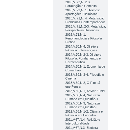
2016,V. 72,N. 2-3,
Percepção e Conceito
2016,V. 72,N. 1, Teímos:
Aportações Filosóficas
2015,V. 71,N. 4, Metafísica:
Problemas Contemporâneos
2015,V. 71,N.2-3, Metafísica:
Perspectivas Históricas
2015,V.71,N.1,
Fenomenologia e Filosofia
Prática
2014,V.70,N.4, Direito e
Filosofia: Intersecções
2014,V.70,N.2-3, Direito e
Filosofia: Fundamentos e
Hermenêutica
2014,V.70,N.1, Economia de
Comunhão
2013,V.69,N.3-4, Filosofia e
Cinema
2013,V.69,N.2, O Rito dá
que Pensar
2013,V.69,N.1, Xavier Zubiri
2012,V.68,N.4, Natureza
Humana em Questão II
2012,V.68,N.3, Natureza
Humana em Questão I
2012,V.68,N.1-2, Ciência e
Filosofia em Encontro
2011,V.67,N.4, Religião e
Interculturalidade
2011,V.67,N.3, Estética