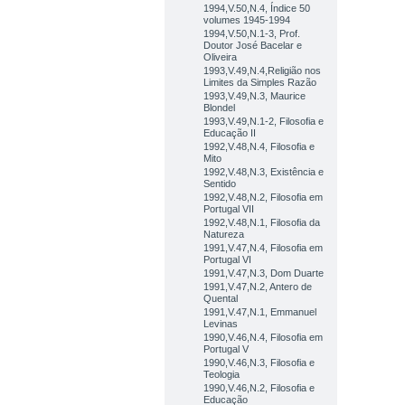
1994,V.50,N.4, Índice 50
volumes 1945-1994
1994,V.50,N.1-3, Prof.
Doutor José Bacelar e
Oliveira
1993,V.49,N.4,Religião nos
Limites da Simples Razão
1993,V.49,N.3, Maurice
Blondel
1993,V.49,N.1-2, Filosofia e
Educação II
1992,V.48,N.4, Filosofia e
Mito
1992,V.48,N.3, Existência e
Sentido
1992,V.48,N.2, Filosofia em
Portugal VII
1992,V.48,N.1, Filosofia da
Natureza
1991,V.47,N.4, Filosofia em
Portugal VI
1991,V.47,N.3, Dom Duarte
1991,V.47,N.2, Antero de
Quental
1991,V.47,N.1, Emmanuel
Levinas
1990,V.46,N.4, Filosofia em
Portugal V
1990,V.46,N.3, Filosofia e
Teologia
1990,V.46,N.2, Filosofia e
Educação