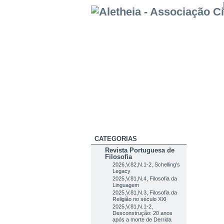
CATEGORIAS
Revista Portuguesa de
Filosofia
2026,V.82,N.1-2, Schelling’s
Legacy
2025,V.81,N.4, Filosofia da
Linguagem
2025,V.81,N.3, Filosofia da
Religião no século XXI
2025,V.81,N.1-2,
Desconstrução: 20 anos
após a morte de Derrida