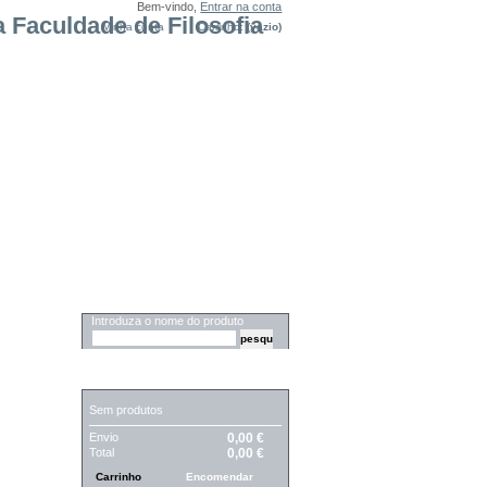
Bem-vindo,
Entrar na conta
Minha conta
Carrinho:
(vazio)
PESQUISA
Introduza o nome do produto
CARRINHO
Sem produtos
Envio
0,00 €
Total
0,00 €
Carrinho
Encomendar