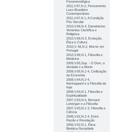
Fenomenológica
2011,V.67,N.2, Pensamento
Luso-Brasileiro
Contemporâneo
2011,V.67,N.1, A Condição
Pós-Secular
2010,V.66,N.4, Darwinismo:
Vertentes Científica e
Religiosa
2010,V.66,N.3, Evolução,
Ética e Cultura
2010,V. 66,N.2, Morrer em
Portugal
2010,V.66,N.1, Filosofia e
Medicina
2009,V.65,Sup. - O Dom, a
Verdade e a Morte
2009,V.65,N.1-4, Civilização
da Economia
2008,V.64,N.2-4,
Kierkegaard e a Filosofia de
hoje
2008,V.64,N.1, Filosofia e
Espiritualidade
2007,V.63,N.4, Bernard
Lonergan e a Filosofia
2007,V.63,N.1-3, Filosofia e
Ciência
2006,V.62,N.2-4, Entre
Razão e Revelação
2006,V.62,N.1, Ética-
Bioética-Sociedade