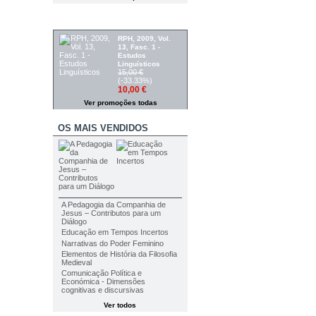
PROMOÇÕES
RPH, 2009, Vol.
13, Fasc. 1 -
Estudos
Linguísticos
15,00 €
(-33.33%)
10,00 €
Ver promoções todas
OS MAIS VENDIDOS
A Pedagogia da Companhia de
Jesus – Contributos para um
Diálogo
Educação em Tempos Incertos
Narrativas do Poder Feminino
Elementos de História da Filosofia
Medieval
Comunicação Política e
Económica - Dimensões
cognitivas e discursivas
Ver todos