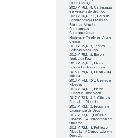
Filosofia Antiga
2020,V. 76,N. 4, Os Jesuítas
e a Filosofia do Séc. XX
2020,V. 76,N. 2-3, Deus na
Fenomenologia Francesa
Ética das Virtudes:
Perspectivas
Contemporâneas
Modelos e Metáforas: Arte e
Ciência
2019,V. 75,N. 3, Teorias
Políticas Medievais
2019,V. 75,N. 2, Escola
Ibérica da Paz
2019,V. 75,N. 1, Ética e
Política Contemporânea
2018,V. 74,N. 4, Filosofia da
Música
2018,V. 74,N. 2-3, Gestão e
Filosofia
2018,V. 74,N. 1, Pierre
Duhem e Ernst Mach
2017,V. 73,N. 3-4, Ciências
Formais e Filosofia
2017,V. 73,N. 2, Filosofia e
Experiência de Deus
2017,V. 73,N. 1,Política e
Filosofia II: A Democracia em
Questão
2016,V. 72,N. 4, Política e
Filosofia I: A Democracia em
Questão