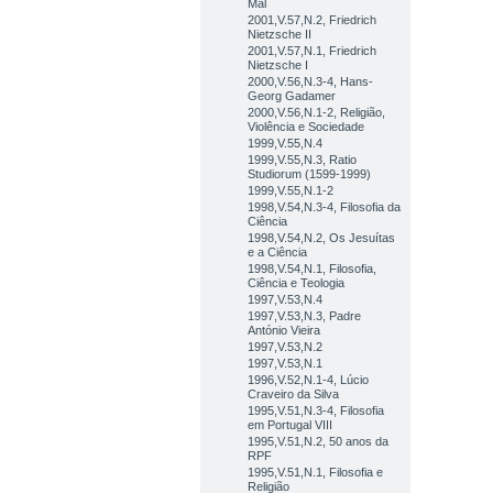
Mal
2001,V.57,N.2, Friedrich
Nietzsche II
2001,V.57,N.1, Friedrich
Nietzsche I
2000,V.56,N.3-4, Hans-
Georg Gadamer
2000,V.56,N.1-2, Religião,
Violência e Sociedade
1999,V.55,N.4
1999,V.55,N.3, Ratio
Studiorum (1599-1999)
1999,V.55,N.1-2
1998,V.54,N.3-4, Filosofia da
Ciência
1998,V.54,N.2, Os Jesuítas
e a Ciência
1998,V.54,N.1, Filosofia,
Ciência e Teologia
1997,V.53,N.4
1997,V.53,N.3, Padre
António Vieira
1997,V.53,N.2
1997,V.53,N.1
1996,V.52,N.1-4, Lúcio
Craveiro da Silva
1995,V.51,N.3-4, Filosofia
em Portugal VIII
1995,V.51,N.2, 50 anos da
RPF
1995,V.51,N.1, Filosofia e
Religião