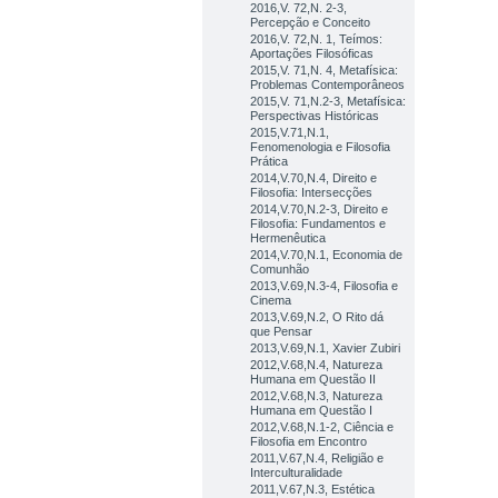
2016,V. 72,N. 2-3,
Percepção e Conceito
2016,V. 72,N. 1, Teímos:
Aportações Filosóficas
2015,V. 71,N. 4, Metafísica:
Problemas Contemporâneos
2015,V. 71,N.2-3, Metafísica:
Perspectivas Históricas
2015,V.71,N.1,
Fenomenologia e Filosofia
Prática
2014,V.70,N.4, Direito e
Filosofia: Intersecções
2014,V.70,N.2-3, Direito e
Filosofia: Fundamentos e
Hermenêutica
2014,V.70,N.1, Economia de
Comunhão
2013,V.69,N.3-4, Filosofia e
Cinema
2013,V.69,N.2, O Rito dá
que Pensar
2013,V.69,N.1, Xavier Zubiri
2012,V.68,N.4, Natureza
Humana em Questão II
2012,V.68,N.3, Natureza
Humana em Questão I
2012,V.68,N.1-2, Ciência e
Filosofia em Encontro
2011,V.67,N.4, Religião e
Interculturalidade
2011,V.67,N.3, Estética