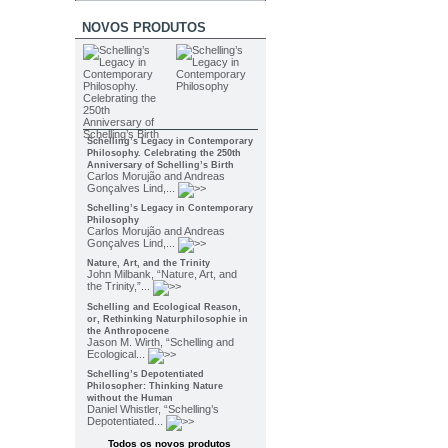
NOVOS PRODUTOS
Schelling’s Legacy in Contemporary
Philosophy. Celebrating the 250th
Anniversary of Schelling’s Birth
Carlos Morujão and Andreas
Gonçalves Lind,...
Schelling’s Legacy in Contemporary
Philosophy
Carlos Morujão and Andreas
Gonçalves Lind,...
Nature, Art, and the Trinity
John Milbank, “Nature, Art, and
the Trinity,”...
Schelling and Ecological Reason,
or, Rethinking Naturphilosophie in
the Anthropocene
Jason M. Wirth, “Schelling and
Ecological...
Schelling’s Depotentiated
Philosopher: Thinking Nature
without the Human
Daniel Whistler, “Schelling’s
Depotentiated...
Todos os novos produtos