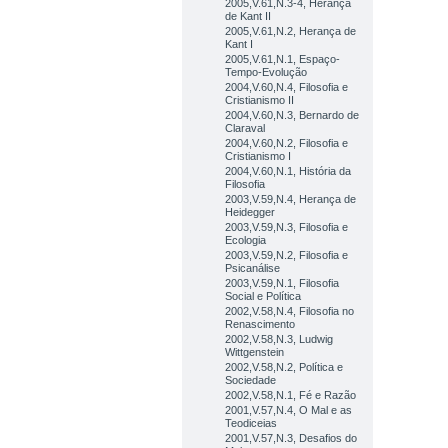
2005,V.61,N.3-4, Herança
de Kant II
2005,V.61,N.2, Herança de
Kant I
2005,V.61,N.1, Espaço-
Tempo-Evolução
2004,V.60,N.4, Filosofia e
Cristianismo II
2004,V.60,N.3, Bernardo de
Claraval
2004,V.60,N.2, Filosofia e
Cristianismo I
2004,V.60,N.1, História da
Filosofia
2003,V.59,N.4, Herança de
Heidegger
2003,V.59,N.3, Filosofia e
Ecologia
2003,V.59,N.2, Filosofia e
Psicanálise
2003,V.59,N.1, Filosofia
Social e Política
2002,V.58,N.4, Filosofia no
Renascimento
2002,V.58,N.3, Ludwig
Wittgenstein
2002,V.58,N.2, Política e
Sociedade
2002,V.58,N.1, Fé e Razão
2001,V.57,N.4, O Mal e as
Teodiceias
2001,V.57,N.3, Desafios do