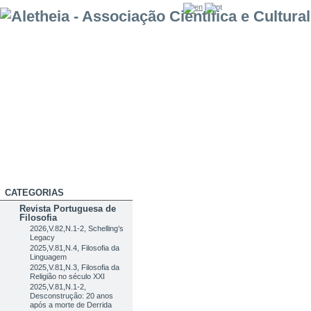
CATEGORIAS
Revista Portuguesa de
Filosofia
2026,V.82,N.1-2, Schelling’s
Legacy
2025,V.81,N.4, Filosofia da
Linguagem
2025,V.81,N.3, Filosofia da
Religião no século XXI
2025,V.81,N.1-2,
Desconstrução: 20 anos
após a morte de Derrida