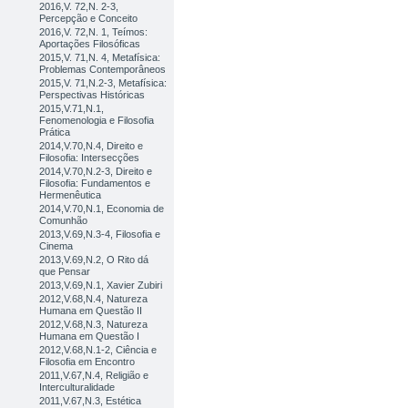
2016,V. 72,N. 2-3,
Percepção e Conceito
2016,V. 72,N. 1, Teímos:
Aportações Filosóficas
2015,V. 71,N. 4, Metafísica:
Problemas Contemporâneos
2015,V. 71,N.2-3, Metafísica:
Perspectivas Históricas
2015,V.71,N.1,
Fenomenologia e Filosofia
Prática
2014,V.70,N.4, Direito e
Filosofia: Intersecções
2014,V.70,N.2-3, Direito e
Filosofia: Fundamentos e
Hermenêutica
2014,V.70,N.1, Economia de
Comunhão
2013,V.69,N.3-4, Filosofia e
Cinema
2013,V.69,N.2, O Rito dá
que Pensar
2013,V.69,N.1, Xavier Zubiri
2012,V.68,N.4, Natureza
Humana em Questão II
2012,V.68,N.3, Natureza
Humana em Questão I
2012,V.68,N.1-2, Ciência e
Filosofia em Encontro
2011,V.67,N.4, Religião e
Interculturalidade
2011,V.67,N.3, Estética