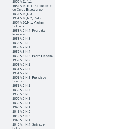
1955,V.11,N.1
1954,V.10,N.4, Perspectivas
do Curso Bracarense
1954,V.10,N.3
1954,V.10,N.2, Platão
1954,V.10,N.1, Vladimir
Soloviev
1953,V.9,N.4, Pedro da
Fonseca
1953,V.9,N.3
1953,V.9,N.2
1953,V.9,N.1
1952,V.8,N.4
1952,V.8,N.3, Pedro Hispano
1952,V.8,N.2
1952,V.8,N.1
1951,V.7,N.4
1951,V.7,N.3
1951,V.7,N.2, Francisco
Sanches
1951,V.7,N.1
1950,V.6,N.4
1950,V.6,N.3
1950,V.6,N.2
1950,V.6,N.1
1949,V.5,N.4
1949,V.5,N.3
1949,V.5,N.2
1949,V.5,N.1
1948,V.4,N.4, Suárez e
Balmes