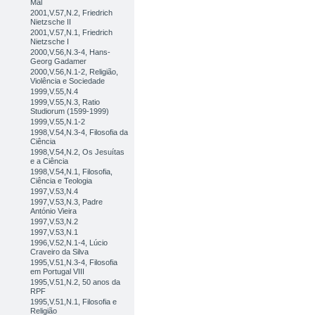
Mal
2001,V.57,N.2, Friedrich
Nietzsche II
2001,V.57,N.1, Friedrich
Nietzsche I
2000,V.56,N.3-4, Hans-
Georg Gadamer
2000,V.56,N.1-2, Religião,
Violência e Sociedade
1999,V.55,N.4
1999,V.55,N.3, Ratio
Studiorum (1599-1999)
1999,V.55,N.1-2
1998,V.54,N.3-4, Filosofia da
Ciência
1998,V.54,N.2, Os Jesuítas
e a Ciência
1998,V.54,N.1, Filosofia,
Ciência e Teologia
1997,V.53,N.4
1997,V.53,N.3, Padre
António Vieira
1997,V.53,N.2
1997,V.53,N.1
1996,V.52,N.1-4, Lúcio
Craveiro da Silva
1995,V.51,N.3-4, Filosofia
em Portugal VIII
1995,V.51,N.2, 50 anos da
RPF
1995,V.51,N.1, Filosofia e
Religião