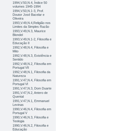
1994,V.50,N.4, Índice 50
volumes 1945-1994
1994,V.50,N.1-3, Prof.
Doutor José Bacelar e
Oliveira
1993,V.49,N.4,Religião nos
Limites da Simples Razão
1993,V.49,N.3, Maurice
Blondel
1993,V.49,N.1-2, Filosofia e
Educação II
1992,V.48,N.4, Filosofia e
Mito
1992,V.48,N.3, Existência e
Sentido
1992,V.48,N.2, Filosofia em
Portugal VII
1992,V.48,N.1, Filosofia da
Natureza
1991,V.47,N.4, Filosofia em
Portugal VI
1991,V.47,N.3, Dom Duarte
1991,V.47,N.2, Antero de
Quental
1991,V.47,N.1, Emmanuel
Levinas
1990,V.46,N.4, Filosofia em
Portugal V
1990,V.46,N.3, Filosofia e
Teologia
1990,V.46,N.2, Filosofia e
Educação