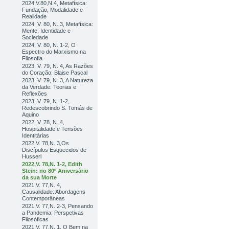
2024,V.80,N.4, Metafísica:
Fundação, Modalidade e
Realidade
2024, V. 80, N. 3, Metafísica:
Mente, Identidade e
Sociedade
2024, V. 80, N. 1-2, O
Espectro do Marxismo na
Filosofia
2023, V. 79, N. 4, As Razões
do Coração: Blaise Pascal
2023, V. 79, N. 3, A Natureza
da Verdade: Teorias e
Reflexões
2023, V. 79, N. 1-2,
Redescobrindo S. Tomás de
Aquino
2022, V. 78, N. 4,
Hospitalidade e Tensões
Identitárias
2022,V. 78,N. 3,Os
Discípulos Esquecidos de
Husserl
2022,V. 78,N. 1-2, Edith
Stein: no 80º Aniversário
da sua Morte
2021,V. 77,N. 4,
Causalidade: Abordagens
Contemporâneas
2021,V. 77,N. 2-3, Pensando
a Pandemia: Perspetivas
Filosóficas
2021,V. 77,N. 1, O Bem na