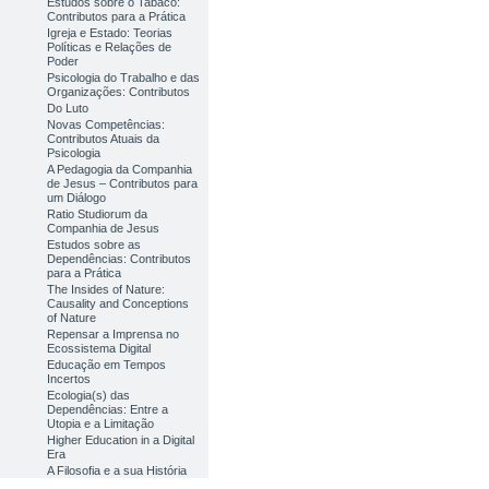
Estudos sobre o Tabaco:
Contributos para a Prática
Igreja e Estado: Teorias
Políticas e Relações de
Poder
Psicologia do Trabalho e das
Organizações: Contributos
Do Luto
Novas Competências:
Contributos Atuais da
Psicologia
A Pedagogia da Companhia
de Jesus – Contributos para
um Diálogo
Ratio Studiorum da
Companhia de Jesus
Estudos sobre as
Dependências: Contributos
para a Prática
The Insides of Nature:
Causality and Conceptions
of Nature
Repensar a Imprensa no
Ecossistema Digital
Educação em Tempos
Incertos
Ecologia(s) das
Dependências: Entre a
Utopia e a Limitação
Higher Education in a Digital
Era
A Filosofia e a sua História