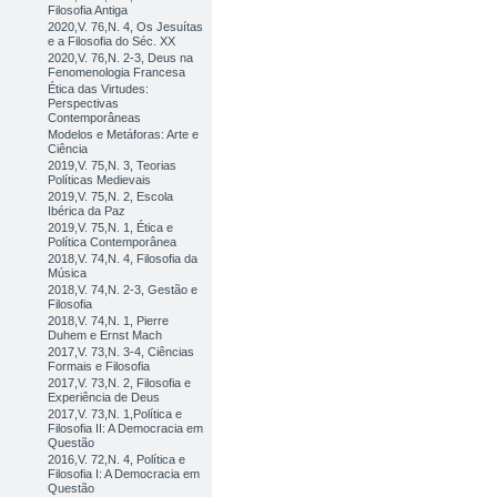
Filosofia Antiga
2020,V. 76,N. 4, Os Jesuítas
e a Filosofia do Séc. XX
2020,V. 76,N. 2-3, Deus na
Fenomenologia Francesa
Ética das Virtudes:
Perspectivas
Contemporâneas
Modelos e Metáforas: Arte e
Ciência
2019,V. 75,N. 3, Teorias
Políticas Medievais
2019,V. 75,N. 2, Escola
Ibérica da Paz
2019,V. 75,N. 1, Ética e
Política Contemporânea
2018,V. 74,N. 4, Filosofia da
Música
2018,V. 74,N. 2-3, Gestão e
Filosofia
2018,V. 74,N. 1, Pierre
Duhem e Ernst Mach
2017,V. 73,N. 3-4, Ciências
Formais e Filosofia
2017,V. 73,N. 2, Filosofia e
Experiência de Deus
2017,V. 73,N. 1,Política e
Filosofia II: A Democracia em
Questão
2016,V. 72,N. 4, Política e
Filosofia I: A Democracia em
Questão