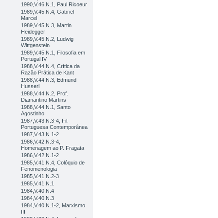
1990,V.46,N.1, Paul Ricoeur
1989,V.45,N.4, Gabriel
Marcel
1989,V.45,N.3, Martin
Heidegger
1989,V.45,N.2, Ludwig
Wittgenstein
1989,V.45,N.1, Filosofia em
Portugal IV
1988,V.44,N.4, Crítica da
Razão Prática de Kant
1988,V.44,N.3, Edmund
Husserl
1988,V.44,N.2, Prof.
Diamantino Martins
1988,V.44,N.1, Santo
Agostinho
1987,V.43,N.3-4, Fil.
Portuguesa Contemporânea
1987,V.43,N.1-2
1986,V.42,N.3-4,
Homenagem ao P. Fragata
1986,V.42,N.1-2
1985,V.41,N.4, Colóquio de
Fenomenologia
1985,V.41,N.2-3
1985,V.41,N.1
1984,V.40,N.4
1984,V.40,N.3
1984,V.40,N.1-2, Marxismo
III