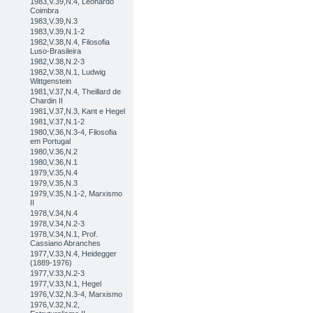
1983,V.39,N.4, Leonardo
Coimbra
1983,V.39,N.3
1983,V.39,N.1-2
1982,V.38,N.4, Filosofia
Luso-Brasileira
1982,V.38,N.2-3
1982,V.38,N.1, Ludwig
Wittgenstein
1981,V.37,N.4, Theillard de
Chardin II
1981,V.37,N.3, Kant e Hegel
1981,V.37,N.1-2
1980,V.36,N.3-4, Filosofia
em Portugal
1980,V.36,N.2
1980,V.36,N.1
1979,V.35,N.4
1979,V.35,N.3
1979,V.35,N.1-2, Marxismo
II
1978,V.34,N.4
1978,V.34,N.2-3
1978,V.34,N.1, Prof.
Cassiano Abranches
1977,V.33,N.4, Heidegger
(1889-1976)
1977,V.33,N.2-3
1977,V.33,N.1, Hegel
1976,V.32,N.3-4, Marxismo
1976,V.32,N.2,