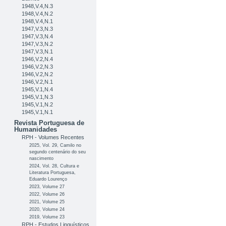
1948,V.4,N.3
1948,V.4,N.2
1948,V.4,N.1
1947,V.3,N.3
1947,V.3,N.4
1947,V.3,N.2
1947,V.3,N.1
1946,V.2,N.4
1946,V.2,N.3
1946,V.2,N.2
1946,V.2,N.1
1945,V.1,N.4
1945,V.1,N.3
1945,V.1,N.2
1945,V.1,N.1
Revista Portuguesa de
Humanidades
RPH - Volumes Recentes
2025, Vol. 29, Camilo no
segundo centenário do seu
nascimento
2024, Vol. 28, Cultura e
Literatura Portuguesa,
Eduardo Lourenço
2023, Volume 27
2022, Volume 26
2021, Volume 25
2020, Volume 24
2019, Volume 23
RPH - Estudos Linguísticos