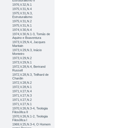
Estruturalismo II
1976,V.32,N.1
1975,V.31,N.4
1975,V.31,N.3,
Estruturalismo
1975,V.31,N.2
1975,V.31,N.1
1974,V.30,N.4
1974,V.30,N.1-3, Tomás de
Aquino e Boaventura
1973,V.29,N.4, Jacques
Maritain
1973,V.29,N.3, Inácio
Monteiro
1973,V.29,N.2
1973,V.29,N.1
1972,V.28,N.4, Bertrand
Russell
1972,V.28,N.3, Teilhard de
Chardin
1972,V.28,N.2
1972,V.28,N.1
1971,V.27,N.4
1971,V.27,N.3
1971,V.27,N.2
1971,V.27,N.1
1970,V.26,N.3-4, Teologia
Filosófica II
1970,V.26,N.1-2, Teologia
Filosófica I
1969,V.25,N.3-4, O Homem