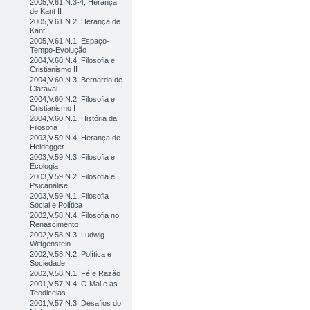
2005,V.61,N.3-4, Herança
de Kant II
2005,V.61,N.2, Herança de
Kant I
2005,V.61,N.1, Espaço-
Tempo-Evolução
2004,V.60,N.4, Filosofia e
Cristianismo II
2004,V.60,N.3, Bernardo de
Claraval
2004,V.60,N.2, Filosofia e
Cristianismo I
2004,V.60,N.1, História da
Filosofia
2003,V.59,N.4, Herança de
Heidegger
2003,V.59,N.3, Filosofia e
Ecologia
2003,V.59,N.2, Filosofia e
Psicanálise
2003,V.59,N.1, Filosofia
Social e Política
2002,V.58,N.4, Filosofia no
Renascimento
2002,V.58,N.3, Ludwig
Wittgenstein
2002,V.58,N.2, Política e
Sociedade
2002,V.58,N.1, Fé e Razão
2001,V.57,N.4, O Mal e as
Teodiceias
2001,V.57,N.3, Desafios do