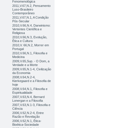
Fenomenológica
2011,V.67,N.2, Pensamento
Luso-Brasileiro
Contemporâneo
2011,V.67,N.1, A Condição
Pós-Secular
2010,V.66,N.4, Darwinismo:
Vertentes Científica e
Religiosa
2010,V.66,N.3, Evolução,
Ética e Cultura
2010,V. 66,N.2, Morrer em
Portugal
2010,V.66,N.1, Filosofia e
Medicina
2009,V.65,Sup. - O Dom, a
Verdade e a Morte
2009,V.65,N.1-4, Civilização
da Economia
2008,V.64,N.2-4,
Kierkegaard e a Filosofia de
hoje
2008,V.64,N.1, Filosofia e
Espiritualidade
2007,V.63,N.4, Bernard
Lonergan e a Filosofia
2007,V.63,N.1-3, Filosofia e
Ciência
2006,V.62,N.2-4, Entre
Razão e Revelação
2006,V.62,N.1, Ética-
Bioética-Sociedade