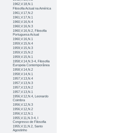
1962,V.18,N.1
Filosofia Actual na América
1961,V.17,N.2
1961,V.17,N.1
1960,V.16,N.4
1960,V.16,N.3
1960,V.16,N.2, Filosofia
Portuguesa Actual
1960,V.16,N.1
1959,V.15,N.4
1959,V.15,N.3
1959,V.15,N.2
1959,V.15,N.1
1958,V.14,N.3-4, Filosofia
Europeia Contemporânea
1958,V.14,N.2
1958,V.14,N.1
1957,V.13,N.4
1957,V.13,N.3
1957,V.13,N.2
1957,V.13,N.1
1956,V.12,N.4, Leonardo
Coimbra
1956,V.12,N.3
1956,V.12,N.2
1956,V.12,N.1
1955,V.11,N.3-4, I
Congresso de Filosofia
1955,V.11,N.2, Santo
Agostinho