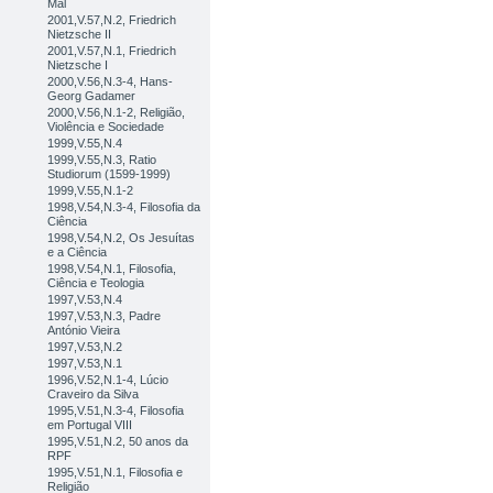
Mal
2001,V.57,N.2, Friedrich
Nietzsche II
2001,V.57,N.1, Friedrich
Nietzsche I
2000,V.56,N.3-4, Hans-
Georg Gadamer
2000,V.56,N.1-2, Religião,
Violência e Sociedade
1999,V.55,N.4
1999,V.55,N.3, Ratio
Studiorum (1599-1999)
1999,V.55,N.1-2
1998,V.54,N.3-4, Filosofia da
Ciência
1998,V.54,N.2, Os Jesuítas
e a Ciência
1998,V.54,N.1, Filosofia,
Ciência e Teologia
1997,V.53,N.4
1997,V.53,N.3, Padre
António Vieira
1997,V.53,N.2
1997,V.53,N.1
1996,V.52,N.1-4, Lúcio
Craveiro da Silva
1995,V.51,N.3-4, Filosofia
em Portugal VIII
1995,V.51,N.2, 50 anos da
RPF
1995,V.51,N.1, Filosofia e
Religião