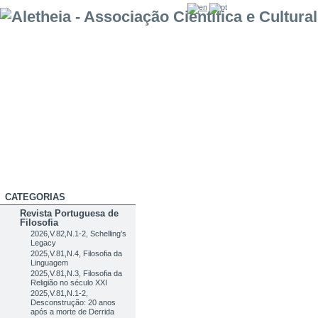
CATEGORIAS
Revista Portuguesa de
Filosofia
2026,V.82,N.1-2, Schelling’s
Legacy
2025,V.81,N.4, Filosofia da
Linguagem
2025,V.81,N.3, Filosofia da
Religião no século XXI
2025,V.81,N.1-2,
Desconstrução: 20 anos
após a morte de Derrida