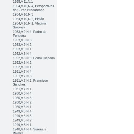
1955,V.11,N.1
1954,V.10,N.4, Perspectivas
do Curso Bracarense
1954,V.10,N.3
1954,V.10,N.2, Platão
1954,V.10,N.1, Vladimir
Soloviev
1953,V.9,N.4, Pedro da
Fonseca
1953,V.9,N.3
1953,V.9,N.2
1953,V.9,N.1
1952,V.8,N.4
1952,V.8,N.3, Pedro Hispano
1952,V.8,N.2
1952,V.8,N.1
1951,V.7,N.4
1951,V.7,N.3
1951,V.7,N.2, Francisco
Sanches
1951,V.7,N.1
1950,V.6,N.4
1950,V.6,N.3
1950,V.6,N.2
1950,V.6,N.1
1949,V.5,N.4
1949,V.5,N.3
1949,V.5,N.2
1949,V.5,N.1
1948,V.4,N.4, Suárez e
Balmes