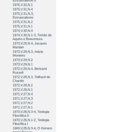
Estruturalismo II
1976,V.32,N.1
1975,V.31,N.4
1975,V.31,N.3,
Estruturalismo
1975,V.31,N.2
1975,V.31,N.1
1974,V.30,N.4
1974,V.30,N.1-3, Tomás de
Aquino e Boaventura
1973,V.29,N.4, Jacques
Maritain
1973,V.29,N.3, Inácio
Monteiro
1973,V.29,N.2
1973,V.29,N.1
1972,V.28,N.4, Bertrand
Russell
1972,V.28,N.3, Teilhard de
Chardin
1972,V.28,N.2
1972,V.28,N.1
1971,V.27,N.4
1971,V.27,N.3
1971,V.27,N.2
1971,V.27,N.1
1970,V.26,N.3-4, Teologia
Filosófica II
1970,V.26,N.1-2, Teologia
Filosófica I
1969,V.25,N.3-4, O Homem