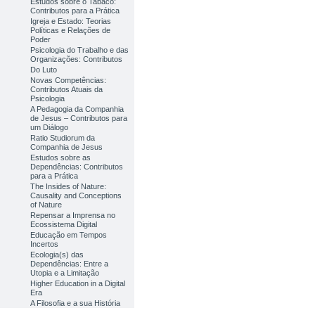
Estudos sobre o Tabaco:
Contributos para a Prática
Igreja e Estado: Teorias
Políticas e Relações de
Poder
Psicologia do Trabalho e das
Organizações: Contributos
Do Luto
Novas Competências:
Contributos Atuais da
Psicologia
A Pedagogia da Companhia
de Jesus – Contributos para
um Diálogo
Ratio Studiorum da
Companhia de Jesus
Estudos sobre as
Dependências: Contributos
para a Prática
The Insides of Nature:
Causality and Conceptions
of Nature
Repensar a Imprensa no
Ecossistema Digital
Educação em Tempos
Incertos
Ecologia(s) das
Dependências: Entre a
Utopia e a Limitação
Higher Education in a Digital
Era
A Filosofia e a sua História