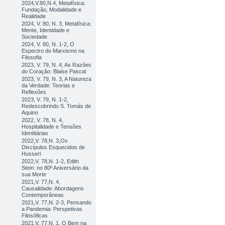
2024,V.80,N.4, Metafísica:
Fundação, Modalidade e
Realidade
2024, V. 80, N. 3, Metafísica:
Mente, Identidade e
Sociedade
2024, V. 80, N. 1-2, O
Espectro do Marxismo na
Filosofia
2023, V. 79, N. 4, As Razões
do Coração: Blaise Pascal
2023, V. 79, N. 3, A Natureza
da Verdade: Teorias e
Reflexões
2023, V. 79, N. 1-2,
Redescobrindo S. Tomás de
Aquino
2022, V. 78, N. 4,
Hospitalidade e Tensões
Identitárias
2022,V. 78,N. 3,Os
Discípulos Esquecidos de
Husserl
2022,V. 78,N. 1-2, Edith
Stein: no 80º Aniversário da
sua Morte
2021,V. 77,N. 4,
Causalidade: Abordagens
Contemporâneas
2021,V. 77,N. 2-3, Pensando
a Pandemia: Perspetivas
Filosóficas
2021,V. 77,N. 1, O Bem na