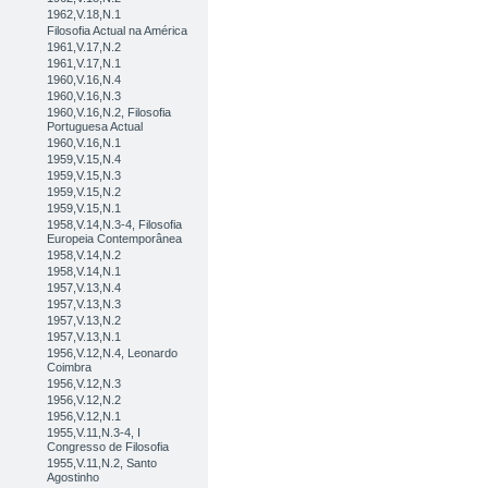
1962,V.18,N.1
Filosofia Actual na América
1961,V.17,N.2
1961,V.17,N.1
1960,V.16,N.4
1960,V.16,N.3
1960,V.16,N.2, Filosofia
Portuguesa Actual
1960,V.16,N.1
1959,V.15,N.4
1959,V.15,N.3
1959,V.15,N.2
1959,V.15,N.1
1958,V.14,N.3-4, Filosofia
Europeia Contemporânea
1958,V.14,N.2
1958,V.14,N.1
1957,V.13,N.4
1957,V.13,N.3
1957,V.13,N.2
1957,V.13,N.1
1956,V.12,N.4, Leonardo
Coimbra
1956,V.12,N.3
1956,V.12,N.2
1956,V.12,N.1
1955,V.11,N.3-4, I
Congresso de Filosofia
1955,V.11,N.2, Santo
Agostinho