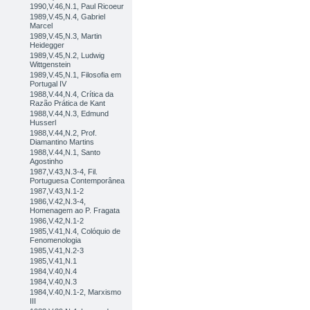
1990,V.46,N.1, Paul Ricoeur
1989,V.45,N.4, Gabriel
Marcel
1989,V.45,N.3, Martin
Heidegger
1989,V.45,N.2, Ludwig
Wittgenstein
1989,V.45,N.1, Filosofia em
Portugal IV
1988,V.44,N.4, Crítica da
Razão Prática de Kant
1988,V.44,N.3, Edmund
Husserl
1988,V.44,N.2, Prof.
Diamantino Martins
1988,V.44,N.1, Santo
Agostinho
1987,V.43,N.3-4, Fil.
Portuguesa Contemporânea
1987,V.43,N.1-2
1986,V.42,N.3-4,
Homenagem ao P. Fragata
1986,V.42,N.1-2
1985,V.41,N.4, Colóquio de
Fenomenologia
1985,V.41,N.2-3
1985,V.41,N.1
1984,V.40,N.4
1984,V.40,N.3
1984,V.40,N.1-2, Marxismo
III