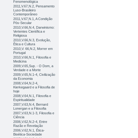
Fenomenológica
2011,V.67,N.2, Pensamento
Luso-Brasileiro
Contemporâneo
2011,V.67,N.1, A Condição
Pós-Secular
2010,V.66,N.4, Darwinismo:
Vertentes Científica e
Religiosa
2010,V.66,N.3, Evolução,
Ética e Cultura
2010,V. 66,N.2, Morrer em
Portugal
2010,V.66,N.1, Filosofia e
Medicina
2009,V.65,Sup. - O Dom, a
Verdade e a Morte
2009,V.65,N.1-4, Civilização
da Economia
2008,V.64,N.2-4,
Kierkegaard e a Filosofia de
hoje
2008,V.64,N.1, Filosofia e
Espiritualidade
2007,V.63,N.4, Bernard
Lonergan e a Filosofia
2007,V.63,N.1-3, Filosofia e
Ciência
2006,V.62,N.2-4, Entre
Razão e Revelação
2006,V.62,N.1, Ética-
Bioética-Sociedade