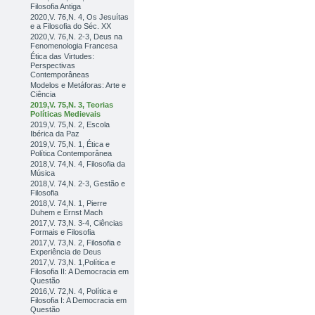
Filosofia Antiga
2020,V. 76,N. 4, Os Jesuítas
e a Filosofia do Séc. XX
2020,V. 76,N. 2-3, Deus na
Fenomenologia Francesa
Ética das Virtudes:
Perspectivas
Contemporâneas
Modelos e Metáforas: Arte e
Ciência
2019,V. 75,N. 3, Teorias
Políticas Medievais
2019,V. 75,N. 2, Escola
Ibérica da Paz
2019,V. 75,N. 1, Ética e
Política Contemporânea
2018,V. 74,N. 4, Filosofia da
Música
2018,V. 74,N. 2-3, Gestão e
Filosofia
2018,V. 74,N. 1, Pierre
Duhem e Ernst Mach
2017,V. 73,N. 3-4, Ciências
Formais e Filosofia
2017,V. 73,N. 2, Filosofia e
Experiência de Deus
2017,V. 73,N. 1,Política e
Filosofia II: A Democracia em
Questão
2016,V. 72,N. 4, Política e
Filosofia I: A Democracia em
Questão