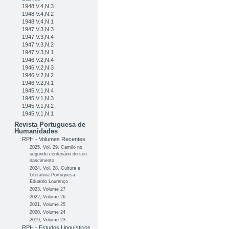
1948,V.4,N.3
1948,V.4,N.2
1948,V.4,N.1
1947,V.3,N.3
1947,V.3,N.4
1947,V.3,N.2
1947,V.3,N.1
1946,V.2,N.4
1946,V.2,N.3
1946,V.2,N.2
1946,V.2,N.1
1945,V.1,N.4
1945,V.1,N.3
1945,V.1,N.2
1945,V.1,N.1
Revista Portuguesa de
Humanidades
RPH - Volumes Recentes
2025, Vol. 29, Camilo no
segundo centenário do seu
nascimento
2024, Vol. 28, Cultura e
Literatura Portuguesa,
Eduardo Lourenço
2023, Volume 27
2022, Volume 26
2021, Volume 25
2020, Volume 24
2019, Volume 23
RPH - Estudos Linguísticos