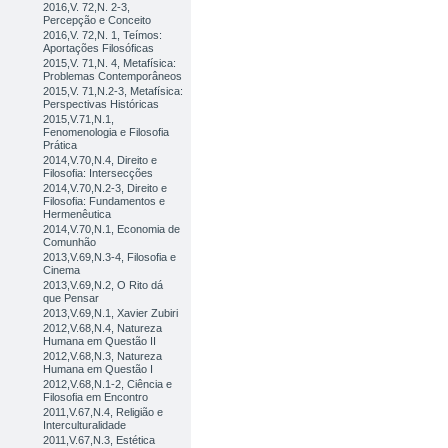
2016,V. 72,N. 2-3,
Percepção e Conceito
2016,V. 72,N. 1, Teímos:
Aportações Filosóficas
2015,V. 71,N. 4, Metafísica:
Problemas Contemporâneos
2015,V. 71,N.2-3, Metafísica:
Perspectivas Históricas
2015,V.71,N.1,
Fenomenologia e Filosofia
Prática
2014,V.70,N.4, Direito e
Filosofia: Intersecções
2014,V.70,N.2-3, Direito e
Filosofia: Fundamentos e
Hermenêutica
2014,V.70,N.1, Economia de
Comunhão
2013,V.69,N.3-4, Filosofia e
Cinema
2013,V.69,N.2, O Rito dá
que Pensar
2013,V.69,N.1, Xavier Zubiri
2012,V.68,N.4, Natureza
Humana em Questão II
2012,V.68,N.3, Natureza
Humana em Questão I
2012,V.68,N.1-2, Ciência e
Filosofia em Encontro
2011,V.67,N.4, Religião e
Interculturalidade
2011,V.67,N.3, Estética