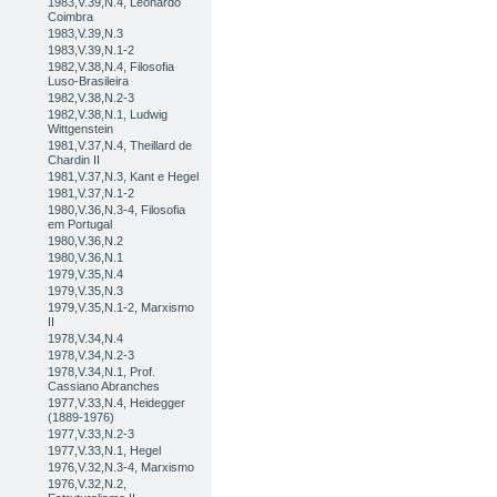
1983,V.39,N.4, Leonardo
Coimbra
1983,V.39,N.3
1983,V.39,N.1-2
1982,V.38,N.4, Filosofia
Luso-Brasileira
1982,V.38,N.2-3
1982,V.38,N.1, Ludwig
Wittgenstein
1981,V.37,N.4, Theillard de
Chardin II
1981,V.37,N.3, Kant e Hegel
1981,V.37,N.1-2
1980,V.36,N.3-4, Filosofia
em Portugal
1980,V.36,N.2
1980,V.36,N.1
1979,V.35,N.4
1979,V.35,N.3
1979,V.35,N.1-2, Marxismo
II
1978,V.34,N.4
1978,V.34,N.2-3
1978,V.34,N.1, Prof.
Cassiano Abranches
1977,V.33,N.4, Heidegger
(1889-1976)
1977,V.33,N.2-3
1977,V.33,N.1, Hegel
1976,V.32,N.3-4, Marxismo
1976,V.32,N.2,