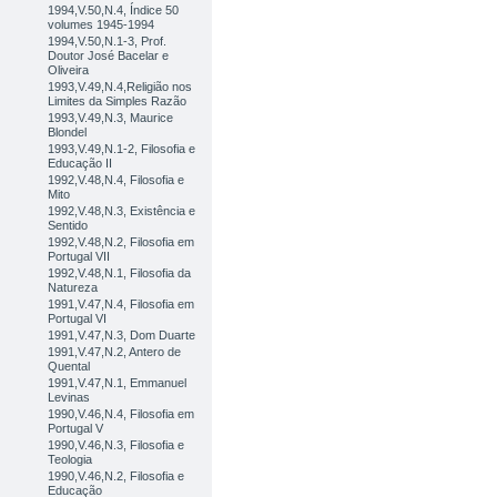
1994,V.50,N.4, Índice 50
volumes 1945-1994
1994,V.50,N.1-3, Prof.
Doutor José Bacelar e
Oliveira
1993,V.49,N.4,Religião nos
Limites da Simples Razão
1993,V.49,N.3, Maurice
Blondel
1993,V.49,N.1-2, Filosofia e
Educação II
1992,V.48,N.4, Filosofia e
Mito
1992,V.48,N.3, Existência e
Sentido
1992,V.48,N.2, Filosofia em
Portugal VII
1992,V.48,N.1, Filosofia da
Natureza
1991,V.47,N.4, Filosofia em
Portugal VI
1991,V.47,N.3, Dom Duarte
1991,V.47,N.2, Antero de
Quental
1991,V.47,N.1, Emmanuel
Levinas
1990,V.46,N.4, Filosofia em
Portugal V
1990,V.46,N.3, Filosofia e
Teologia
1990,V.46,N.2, Filosofia e
Educação