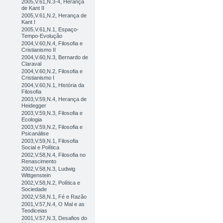
2005,V.61,N.3-4, Herança
de Kant II
2005,V.61,N.2, Herança de
Kant I
2005,V.61,N.1, Espaço-
Tempo-Evolução
2004,V.60,N.4, Filosofia e
Cristianismo II
2004,V.60,N.3, Bernardo de
Claraval
2004,V.60,N.2, Filosofia e
Cristianismo I
2004,V.60,N.1, História da
Filosofia
2003,V.59,N.4, Herança de
Heidegger
2003,V.59,N.3, Filosofia e
Ecologia
2003,V.59,N.2, Filosofia e
Psicanálise
2003,V.59,N.1, Filosofia
Social e Política
2002,V.58,N.4, Filosofia no
Renascimento
2002,V.58,N.3, Ludwig
Wittgenstein
2002,V.58,N.2, Política e
Sociedade
2002,V.58,N.1, Fé e Razão
2001,V.57,N.4, O Mal e as
Teodiceias
2001,V.57,N.3, Desafios do