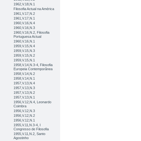
1962,V.18,N.1
Filosofia Actual na América
1961,V.17,N.2
1961,V.17,N.1
1960,V.16,N.4
1960,V.16,N.3
1960,V.16,N.2, Filosofia
Portuguesa Actual
1960,V.16,N.1
1959,V.15,N.4
1959,V.15,N.3
1959,V.15,N.2
1959,V.15,N.1
1958,V.14,N.3-4, Filosofia
Europeia Contemporânea
1958,V.14,N.2
1958,V.14,N.1
1957,V.13,N.4
1957,V.13,N.3
1957,V.13,N.2
1957,V.13,N.1
1956,V.12,N.4, Leonardo
Coimbra
1956,V.12,N.3
1956,V.12,N.2
1956,V.12,N.1
1955,V.11,N.3-4, I
Congresso de Filosofia
1955,V.11,N.2, Santo
Agostinho