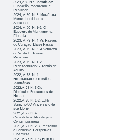
2024,V.80,N.4, Metafísica:
Fundação, Modalidade e
Realidade
2024, V. 80, N. 3, Metafísica:
Mente, Identidade e
Sociedade
2024, V. 80, N. 1-2, O
Espectro do Marxismo na
Filosofia
2023, V. 79, N. 4, As Razões
do Coração: Blaise Pascal
2023, V. 79, N. 3, A Natureza
da Verdade: Teorias e
Reflexões
2023, V. 79, N. 1-2,
Redescobrindo S. Tomás de
Aquino
2022, V. 78, N. 4,
Hospitalidade e Tensões
Identitárias
2022,V. 78,N. 3,Os
Discípulos Esquecidos de
Husserl
2022,V. 78,N. 1-2, Edith
Stein: no 80º Aniversário da
sua Morte
2021,V. 77,N. 4,
Causalidade: Abordagens
Contemporâneas
2021,V. 77,N. 2-3, Pensando
a Pandemia: Perspetivas
Filosóficas
2021,V. 77,N. 1, O Bem na