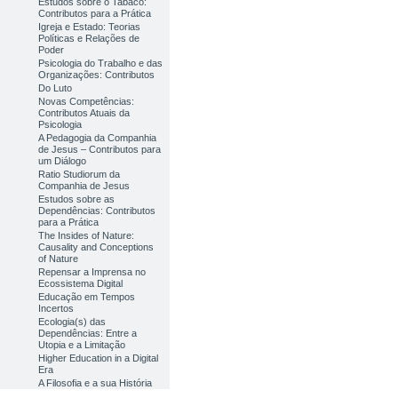
Estudos sobre o Tabaco:
Contributos para a Prática
Igreja e Estado: Teorias
Políticas e Relações de
Poder
Psicologia do Trabalho e das
Organizações: Contributos
Do Luto
Novas Competências:
Contributos Atuais da
Psicologia
A Pedagogia da Companhia
de Jesus – Contributos para
um Diálogo
Ratio Studiorum da
Companhia de Jesus
Estudos sobre as
Dependências: Contributos
para a Prática
The Insides of Nature:
Causality and Conceptions
of Nature
Repensar a Imprensa no
Ecossistema Digital
Educação em Tempos
Incertos
Ecologia(s) das
Dependências: Entre a
Utopia e a Limitação
Higher Education in a Digital
Era
A Filosofia e a sua História