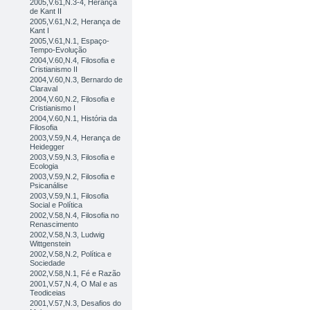
2005,V.61,N.3-4, Herança
de Kant II
2005,V.61,N.2, Herança de
Kant I
2005,V.61,N.1, Espaço-
Tempo-Evolução
2004,V.60,N.4, Filosofia e
Cristianismo II
2004,V.60,N.3, Bernardo de
Claraval
2004,V.60,N.2, Filosofia e
Cristianismo I
2004,V.60,N.1, História da
Filosofia
2003,V.59,N.4, Herança de
Heidegger
2003,V.59,N.3, Filosofia e
Ecologia
2003,V.59,N.2, Filosofia e
Psicanálise
2003,V.59,N.1, Filosofia
Social e Política
2002,V.58,N.4, Filosofia no
Renascimento
2002,V.58,N.3, Ludwig
Wittgenstein
2002,V.58,N.2, Política e
Sociedade
2002,V.58,N.1, Fé e Razão
2001,V.57,N.4, O Mal e as
Teodiceias
2001,V.57,N.3, Desafios do