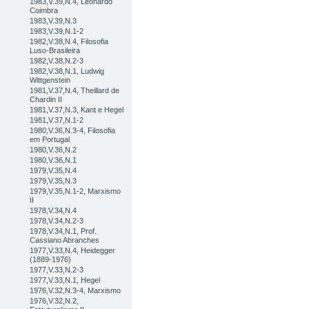
1983,V.39,N.4, Leonardo
Coimbra
1983,V.39,N.3
1983,V.39,N.1-2
1982,V.38,N.4, Filosofia
Luso-Brasileira
1982,V.38,N.2-3
1982,V.38,N.1, Ludwig
Wittgenstein
1981,V.37,N.4, Theillard de
Chardin II
1981,V.37,N.3, Kant e Hegel
1981,V.37,N.1-2
1980,V.36,N.3-4, Filosofia
em Portugal
1980,V.36,N.2
1980,V.36,N.1
1979,V.35,N.4
1979,V.35,N.3
1979,V.35,N.1-2, Marxismo
II
1978,V.34,N.4
1978,V.34,N.2-3
1978,V.34,N.1, Prof.
Cassiano Abranches
1977,V.33,N.4, Heidegger
(1889-1976)
1977,V.33,N.2-3
1977,V.33,N.1, Hegel
1976,V.32,N.3-4, Marxismo
1976,V.32,N.2,