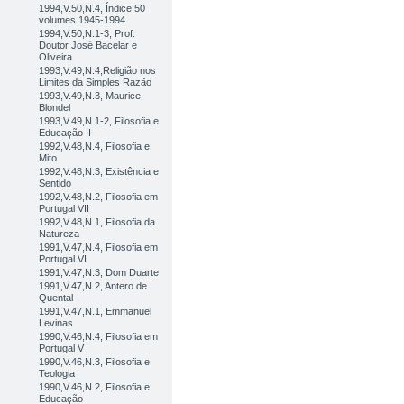
1994,V.50,N.4, Índice 50
volumes 1945-1994
1994,V.50,N.1-3, Prof.
Doutor José Bacelar e
Oliveira
1993,V.49,N.4,Religião nos
Limites da Simples Razão
1993,V.49,N.3, Maurice
Blondel
1993,V.49,N.1-2, Filosofia e
Educação II
1992,V.48,N.4, Filosofia e
Mito
1992,V.48,N.3, Existência e
Sentido
1992,V.48,N.2, Filosofia em
Portugal VII
1992,V.48,N.1, Filosofia da
Natureza
1991,V.47,N.4, Filosofia em
Portugal VI
1991,V.47,N.3, Dom Duarte
1991,V.47,N.2, Antero de
Quental
1991,V.47,N.1, Emmanuel
Levinas
1990,V.46,N.4, Filosofia em
Portugal V
1990,V.46,N.3, Filosofia e
Teologia
1990,V.46,N.2, Filosofia e
Educação