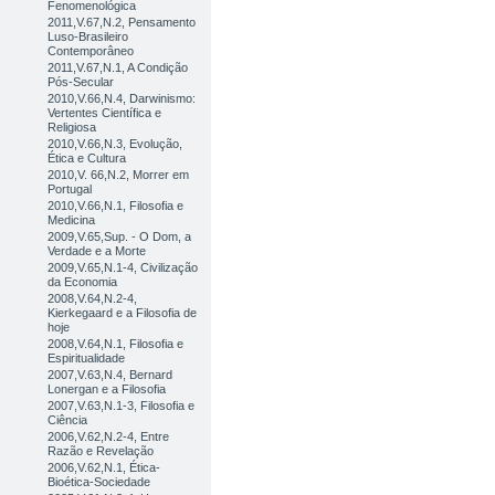
Fenomenológica
2011,V.67,N.2, Pensamento
Luso-Brasileiro
Contemporâneo
2011,V.67,N.1, A Condição
Pós-Secular
2010,V.66,N.4, Darwinismo:
Vertentes Científica e
Religiosa
2010,V.66,N.3, Evolução,
Ética e Cultura
2010,V. 66,N.2, Morrer em
Portugal
2010,V.66,N.1, Filosofia e
Medicina
2009,V.65,Sup. - O Dom, a
Verdade e a Morte
2009,V.65,N.1-4, Civilização
da Economia
2008,V.64,N.2-4,
Kierkegaard e a Filosofia de
hoje
2008,V.64,N.1, Filosofia e
Espiritualidade
2007,V.63,N.4, Bernard
Lonergan e a Filosofia
2007,V.63,N.1-3, Filosofia e
Ciência
2006,V.62,N.2-4, Entre
Razão e Revelação
2006,V.62,N.1, Ética-
Bioética-Sociedade