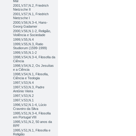
Mal
2001,V.57,N.2, Friedrich
Nietzsche II
2001,V.57,N.1, Friedrich
Nietzsche I
2000,V.56,N.3-4, Hans-
Georg Gadamer
2000,V.56,N.1-2, Religião,
Violência e Sociedade
1999,V.55,N.4
1999,V.55,N.3, Ratio
Studiorum (1599-1999)
1999,V.55,N.1-2
1998,V.54,N.3-4, Filosofia da
Ciência
1998,V.54,N.2, Os Jesuítas
e a Ciência
1998,V.54,N.1, Filosofia,
Ciência e Teologia
1997,V.53,N.4
1997,V.53,N.3, Padre
António Vieira
1997,V.53,N.2
1997,V.53,N.1
1996,V.52,N.1-4, Lúcio
Craveiro da Silva
1995,V.51,N.3-4, Filosofia
em Portugal VIII
1995,V.51,N.2, 50 anos da
RPF
1995,V.51,N.1, Filosofia e
Religião