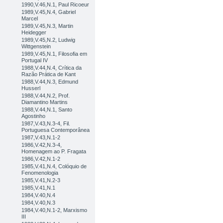
1990,V.46,N.1, Paul Ricoeur
1989,V.45,N.4, Gabriel
Marcel
1989,V.45,N.3, Martin
Heidegger
1989,V.45,N.2, Ludwig
Wittgenstein
1989,V.45,N.1, Filosofia em
Portugal IV
1988,V.44,N.4, Crítica da
Razão Prática de Kant
1988,V.44,N.3, Edmund
Husserl
1988,V.44,N.2, Prof.
Diamantino Martins
1988,V.44,N.1, Santo
Agostinho
1987,V.43,N.3-4, Fil.
Portuguesa Contemporânea
1987,V.43,N.1-2
1986,V.42,N.3-4,
Homenagem ao P. Fragata
1986,V.42,N.1-2
1985,V.41,N.4, Colóquio de
Fenomenologia
1985,V.41,N.2-3
1985,V.41,N.1
1984,V.40,N.4
1984,V.40,N.3
1984,V.40,N.1-2, Marxismo
III