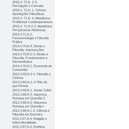
2016,V. 72,N. 2-3,
Percepção e Conceito
2016,V. 72,N. 1, Teímos:
Aportações Filosóficas
2015,V. 71,N. 4, Metafísica:
Problemas Contemporâneos
2015,V. 71,N.2-3, Metafísica:
Perspectivas Históricas
2015,V.71,N.1,
Fenomenologia e Filosofia
Prática
2014,V.70,N.4, Direito e
Filosofia: Intersecções
2014,V.70,N.2-3, Direito e
Filosofia: Fundamentos e
Hermenêutica
2014,V.70,N.1, Economia de
Comunhão
2013,V.69,N.3-4, Filosofia e
Cinema
2013,V.69,N.2, O Rito dá
que Pensar
2013,V.69,N.1, Xavier Zubiri
2012,V.68,N.4, Natureza
Humana em Questão II
2012,V.68,N.3, Natureza
Humana em Questão I
2012,V.68,N.1-2, Ciência e
Filosofia em Encontro
2011,V.67,N.4, Religião e
Interculturalidade
2011,V.67,N.3, Estética