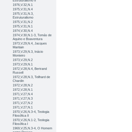
Estruturalismo II
1976,V.32,N.1
1975,V.31,N.4
1975,V.31,N.3,
Estruturalismo
1975,V.31,N.2
1975,V.31,N.1
1974,V.30,N.4
1974,V.30,N.1-3, Tomás de
Aquino e Boaventura
1973,V.29,N.4, Jacques
Maritain
1973,V.29,N.3, Inácio
Monteiro
1973,V.29,N.2
1973,V.29,N.1
1972,V.28,N.4, Bertrand
Russell
1972,V.28,N.3, Teilhard de
Chardin
1972,V.28,N.2
1972,V.28,N.1
1971,V.27,N.4
1971,V.27,N.3
1971,V.27,N.2
1971,V.27,N.1
1970,V.26,N.3-4, Teologia
Filosófica II
1970,V.26,N.1-2, Teologia
Filosófica I
1969,V.25,N.3-4, O Homem