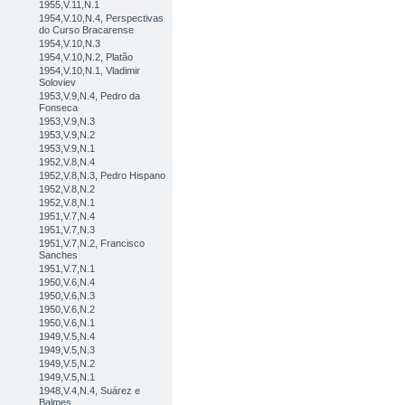
1955,V.11,N.1
1954,V.10,N.4, Perspectivas
do Curso Bracarense
1954,V.10,N.3
1954,V.10,N.2, Platão
1954,V.10,N.1, Vladimir
Soloviev
1953,V.9,N.4, Pedro da
Fonseca
1953,V.9,N.3
1953,V.9,N.2
1953,V.9,N.1
1952,V.8,N.4
1952,V.8,N.3, Pedro Hispano
1952,V.8,N.2
1952,V.8,N.1
1951,V.7,N.4
1951,V.7,N.3
1951,V.7,N.2, Francisco
Sanches
1951,V.7,N.1
1950,V.6,N.4
1950,V.6,N.3
1950,V.6,N.2
1950,V.6,N.1
1949,V.5,N.4
1949,V.5,N.3
1949,V.5,N.2
1949,V.5,N.1
1948,V.4,N.4, Suárez e
Balmes