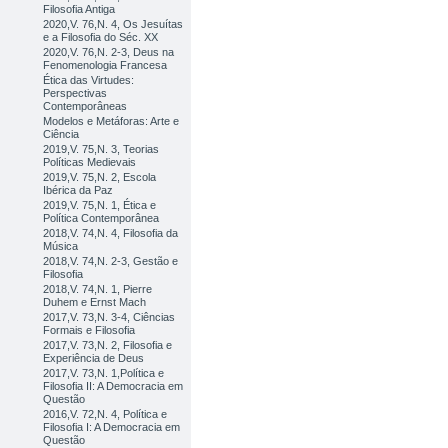
Filosofia Antiga
2020,V. 76,N. 4, Os Jesuítas
e a Filosofia do Séc. XX
2020,V. 76,N. 2-3, Deus na
Fenomenologia Francesa
Ética das Virtudes:
Perspectivas
Contemporâneas
Modelos e Metáforas: Arte e
Ciência
2019,V. 75,N. 3, Teorias
Políticas Medievais
2019,V. 75,N. 2, Escola
Ibérica da Paz
2019,V. 75,N. 1, Ética e
Política Contemporânea
2018,V. 74,N. 4, Filosofia da
Música
2018,V. 74,N. 2-3, Gestão e
Filosofia
2018,V. 74,N. 1, Pierre
Duhem e Ernst Mach
2017,V. 73,N. 3-4, Ciências
Formais e Filosofia
2017,V. 73,N. 2, Filosofia e
Experiência de Deus
2017,V. 73,N. 1,Política e
Filosofia II: A Democracia em
Questão
2016,V. 72,N. 4, Política e
Filosofia I: A Democracia em
Questão