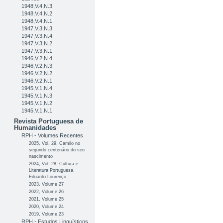
1948,V.4,N.3
1948,V.4,N.2
1948,V.4,N.1
1947,V.3,N.3
1947,V.3,N.4
1947,V.3,N.2
1947,V.3,N.1
1946,V.2,N.4
1946,V.2,N.3
1946,V.2,N.2
1946,V.2,N.1
1945,V.1,N.4
1945,V.1,N.3
1945,V.1,N.2
1945,V.1,N.1
Revista Portuguesa de
Humanidades
RPH - Volumes Recentes
2025, Vol. 29, Camilo no
segundo centenário do seu
nascimento
2024, Vol. 28, Cultura e
Literatura Portuguesa,
Eduardo Lourenço
2023, Volume 27
2022, Volume 26
2021, Volume 25
2020, Volume 24
2019, Volume 23
RPH - Estudos Linguísticos