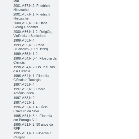
Mal
2001,V.57,N.2, Friedrich
Nietzsche II
2001,V.57,N.1, Friedrich
Nietzsche I
2000,V.56,N.3-4, Hans-
Georg Gadamer
2000,V.56,N.1-2, Religião,
Violência e Sociedade
1999,V.55,N.4
1999,V.55,N.3, Ratio
Studiorum (1599-1999)
1999,V.55,N.1-2
1998,V.54,N.3-4, Filosofia da
Ciência
1998,V.54,N.2, Os Jesuítas
e a Ciência
1998,V.54,N.1, Filosofia,
Ciência e Teologia
1997,V.53,N.4
1997,V.53,N.3, Padre
António Vieira
1997,V.53,N.2
1997,V.53,N.1
1996,V.52,N.1-4, Lúcio
Craveiro da Silva
1995,V.51,N.3-4, Filosofia
em Portugal VIII
1995,V.51,N.2, 50 anos da
RPF
1995,V.51,N.1, Filosofia e
Religião