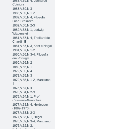
1983,V.39,N.4, Leonardo
Coimbra
1983,V.39,N.3
1983,V.39,N.1-2
1982,V.38,N.4, Filosofia
Luso-Brasileira
1982,V.38,N.2-3
1982,V.38,N.1, Ludwig
Wittgenstein
1981,V.37,N.4, Theillard de
Chardin II
1981,V.37,N.3, Kant e Hegel
1981,V.37,N.1-2
1980,V.36,N.3-4, Filosofia
em Portugal
1980,V.36,N.2
1980,V.36,N.1
1979,V.35,N.4
1979,V.35,N.3
1979,V.35,N.1-2, Marxismo
II
1978,V.34,N.4
1978,V.34,N.2-3
1978,V.34,N.1, Prof.
Cassiano Abranches
1977,V.33,N.4, Heidegger
(1889-1976)
1977,V.33,N.2-3
1977,V.33,N.1, Hegel
1976,V.32,N.3-4, Marxismo
1976,V.32,N.2,