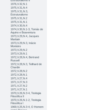
Estruturalismo II
1976,V.32,N.1
1975,V.31,N.4
1975,V.31,N.3,
Estruturalismo
1975,V.31,N.2
1975,V.31,N.1
1974,V.30,N.4
1974,V.30,N.1-3, Tomás de
Aquino e Boaventura
1973,V.29,N.4, Jacques
Maritain
1973,V.29,N.3, Inácio
Monteiro
1973,V.29,N.2
1973,V.29,N.1
1972,V.28,N.4, Bertrand
Russell
1972,V.28,N.3, Teilhard de
Chardin
1972,V.28,N.2
1972,V.28,N.1
1971,V.27,N.4
1971,V.27,N.3
1971,V.27,N.2
1971,V.27,N.1
1970,V.26,N.3-4, Teologia
Filosófica II
1970,V.26,N.1-2, Teologia
Filosófica I
1969,V.25,N.3-4, O Homem