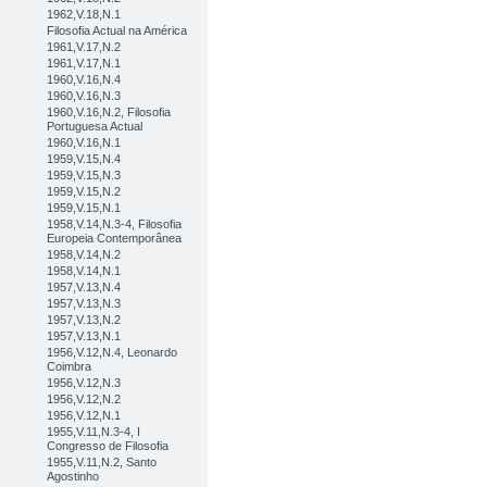
1962,V.18,N.1
Filosofia Actual na América
1961,V.17,N.2
1961,V.17,N.1
1960,V.16,N.4
1960,V.16,N.3
1960,V.16,N.2, Filosofia
Portuguesa Actual
1960,V.16,N.1
1959,V.15,N.4
1959,V.15,N.3
1959,V.15,N.2
1959,V.15,N.1
1958,V.14,N.3-4, Filosofia
Europeia Contemporânea
1958,V.14,N.2
1958,V.14,N.1
1957,V.13,N.4
1957,V.13,N.3
1957,V.13,N.2
1957,V.13,N.1
1956,V.12,N.4, Leonardo
Coimbra
1956,V.12,N.3
1956,V.12,N.2
1956,V.12,N.1
1955,V.11,N.3-4, I
Congresso de Filosofia
1955,V.11,N.2, Santo
Agostinho