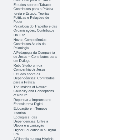
Contributo para a Prática
Estudos sobre o Tabaco:
Contributos para a Prática
Igreja e Estado: Teorias
Políticas e Relações de
Poder
Psicologia do Trabalho e das
Organizações: Contributos
Do Luto
Novas Competências:
Contributos Atuais da
Psicologia
A Pedagogia da Companhia
de Jesus – Contributos para
um Diálogo
Ratio Studiorum da
Companhia de Jesus
Estudos sobre as
Dependências: Contributos
para a Prática
The Insides of Nature:
Causality and Conceptions
of Nature
Repensar a Imprensa no
Ecossistema Digital
Educação em Tempos
Incertos
Ecologia(s) das
Dependências: Entre a
Utopia e a Limitação
Higher Education in a Digital
Era
A Filosofia e a sua História