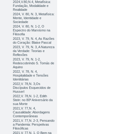
2024,V.80,N.4, Metafísica:
Fundação, Modalidade e
Realidade
2024, V. 80, N. 3, Metafísica:
Mente, Identidade e
Sociedade
2024, V. 80, N. 1-2, O
Espectro do Marxismo na
Filosofia
2023, V. 79, N. 4, As Razões
do Coração: Blaise Pascal
2023, V. 79, N. 3, A Natureza
da Verdade: Teorias e
Reflexões
2023, V. 79, N. 1-2,
Redescobrindo S. Tomás de
Aquino
2022, V. 78, N. 4,
Hospitalidade e Tensões
Identitárias
2022,V. 78,N. 3,Os
Discípulos Esquecidos de
Husserl
2022,V. 78,N. 1-2, Edith
Stein: no 80º Aniversário da
sua Morte
2021,V. 77,N. 4,
Causalidade: Abordagens
Contemporâneas
2021,V. 77,N. 2-3, Pensando
a Pandemia: Perspetivas
Filosóficas
2021,V. 77,N. 1, O Bem na