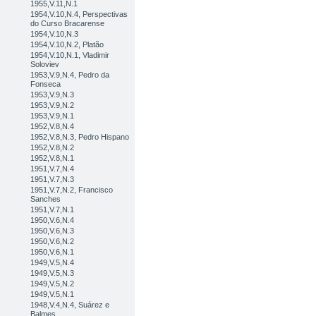
1955,V.11,N.1
1954,V.10,N.4, Perspectivas
do Curso Bracarense
1954,V.10,N.3
1954,V.10,N.2, Platão
1954,V.10,N.1, Vladimir
Soloviev
1953,V.9,N.4, Pedro da
Fonseca
1953,V.9,N.3
1953,V.9,N.2
1953,V.9,N.1
1952,V.8,N.4
1952,V.8,N.3, Pedro Hispano
1952,V.8,N.2
1952,V.8,N.1
1951,V.7,N.4
1951,V.7,N.3
1951,V.7,N.2, Francisco
Sanches
1951,V.7,N.1
1950,V.6,N.4
1950,V.6,N.3
1950,V.6,N.2
1950,V.6,N.1
1949,V.5,N.4
1949,V.5,N.3
1949,V.5,N.2
1949,V.5,N.1
1948,V.4,N.4, Suárez e
Balmes