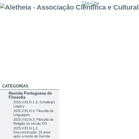
CATEGORIAS
Revista Portuguesa de
Filosofia
2026,V.82,N.1-2, Schelling’s
Legacy
2025,V.81,N.4, Filosofia da
Linguagem
2025,V.81,N.3, Filosofia da
Religião no século XXI
2025,V.81,N.1-2,
Desconstrução: 20 anos
após a morte de Derrida