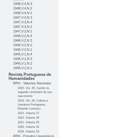
1948,V.4,N.3
1948,V.4,N.2
1948,V.4,N.1
1947,V.3,N.3
1947,V.3,N.4
1947,V.3,N.2
1947,V.3,N.1
1946,V.2,N.4
1946,V.2,N.3
1946,V.2,N.2
1946,V.2,N.1
1945,V.1,N.4
1945,V.1,N.3
1945,V.1,N.2
1945,V.1,N.1
Revista Portuguesa de
Humanidades
RPH - Volumes Recentes
2025, Vol. 29, Camilo no
segundo centenário do seu
nascimento
2024, Vol. 28, Cultura e
Literatura Portuguesa,
Eduardo Lourenço
2023, Volume 27
2022, Volume 26
2021, Volume 25
2020, Volume 24
2019, Volume 23
RPH - Estudos Linguísticos