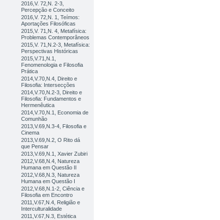
2016,V. 72,N. 2-3,
Percepção e Conceito
2016,V. 72,N. 1, Teímos:
Aportações Filosóficas
2015,V. 71,N. 4, Metafísica:
Problemas Contemporâneos
2015,V. 71,N.2-3, Metafísica:
Perspectivas Históricas
2015,V.71,N.1,
Fenomenologia e Filosofia
Prática
2014,V.70,N.4, Direito e
Filosofia: Intersecções
2014,V.70,N.2-3, Direito e
Filosofia: Fundamentos e
Hermenêutica
2014,V.70,N.1, Economia de
Comunhão
2013,V.69,N.3-4, Filosofia e
Cinema
2013,V.69,N.2, O Rito dá
que Pensar
2013,V.69,N.1, Xavier Zubiri
2012,V.68,N.4, Natureza
Humana em Questão II
2012,V.68,N.3, Natureza
Humana em Questão I
2012,V.68,N.1-2, Ciência e
Filosofia em Encontro
2011,V.67,N.4, Religião e
Interculturalidade
2011,V.67,N.3, Estética