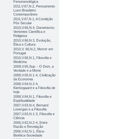
Fenomenológica
2011,V.67,N.2, Pensamento
Luso-Brasileiro
Contemporâneo
2011,V.67,N.1, A Condição
Pós-Secular
2010,V.66,N.4, Darwinismo:
Vertentes Científica e
Religiosa
2010,V.66,N.3, Evolução,
Ética e Cultura
2010,V. 66,N.2, Morrer em
Portugal
2010,V.66,N.1, Filosofia e
Medicina
2009,V.65,Sup. - O Dom, a
Verdade e a Morte
2009,V.65,N.1-4, Civilização
da Economia
2008,V.64,N.2-4,
Kierkegaard e a Filosofia de
hoje
2008,V.64,N.1, Filosofia e
Espiritualidade
2007,V.63,N.4, Bernard
Lonergan e a Filosofia
2007,V.63,N.1-3, Filosofia e
Ciência
2006,V.62,N.2-4, Entre
Razão e Revelação
2006,V.62,N.1, Ética-
Bioética-Sociedade