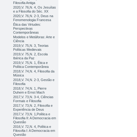
Filosofia Antiga
2020,V. 76,N. 4, Os Jesuítas
e a Filosofia do Séc. XX
2020,V. 76,N. 2-3, Deus na
Fenomenologia Francesa
Ética das Virtudes:
Perspectivas
Contemporâneas
Modelos e Metáforas: Arte e
Ciência
2019,V. 75,N. 3, Teorias
Políticas Medievais
2019,V. 75,N. 2, Escola
Ibérica da Paz
2019,V. 75,N. 1, Ética e
Política Contemporânea
2018,V. 74,N. 4, Filosofia da
Música
2018,V. 74,N. 2-3, Gestão e
Filosofia
2018,V. 74,N. 1, Pierre
Duhem e Ernst Mach
2017,V. 73,N. 3-4, Ciências
Formais e Filosofia
2017,V. 73,N. 2, Filosofia e
Experiência de Deus
2017,V. 73,N. 1,Política e
Filosofia II: A Democracia em
Questão
2016,V. 72,N. 4, Política e
Filosofia I: A Democracia em
Questão