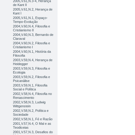
2005,V.61,N.3-4, Herança
de Kant II
2005,V.61,N.2, Herança de
Kant I
2005,V.61,N.1, Espaço-
Tempo-Evolução
2004,V.60,N.4, Filosofia e
Cristianismo II
2004,V.60,N.3, Bernardo de
Claraval
2004,V.60,N.2, Filosofia e
Cristianismo I
2004,V.60,N.1, História da
Filosofia
2003,V.59,N.4, Herança de
Heidegger
2003,V.59,N.3, Filosofia e
Ecologia
2003,V.59,N.2, Filosofia e
Psicanálise
2003,V.59,N.1, Filosofia
Social e Política
2002,V.58,N.4, Filosofia no
Renascimento
2002,V.58,N.3, Ludwig
Wittgenstein
2002,V.58,N.2, Política e
Sociedade
2002,V.58,N.1, Fé e Razão
2001,V.57,N.4, O Mal e as
Teodiceias
2001,V.57,N.3, Desafios do