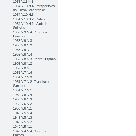
1955,V.11,N.1
1954,V.10,N.4, Perspectivas
do Curso Bracarense
1954,V.10,N.3
1954,V.10,N.2, Platão
1954,V.10,N.1, Vladimir
Soloviev
1953,V.9,N.4, Pedro da
Fonseca
1953,V.9,N.3
1953,V.9,N.2
1953,V.9,N.1
1952,V.8,N.4
1952,V.8,N.3, Pedro Hispano
1952,V.8,N.2
1952,V.8,N.1
1951,V.7,N.4
1951,V.7,N.3
1951,V.7,N.2, Francisco
Sanches
1951,V.7,N.1
1950,V.6,N.4
1950,V.6,N.3
1950,V.6,N.2
1950,V.6,N.1
1949,V.5,N.4
1949,V.5,N.3
1949,V.5,N.2
1949,V.5,N.1
1948,V.4,N.4, Suárez e
Balmes