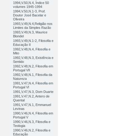
1994,V.50,N.4, Índice 50
volumes 1945-1994
1994,V.50,N.1-3, Prof.
Doutor José Bacelar e
Oliveira
1993,V.49,N.4,Religião nos
Limites da Simples Razão
1993,V.49,N.3, Maurice
Blondel
1993,V.49,N.1-2, Filosofia e
Educação II
1992,V.48,N.4, Filosofia e
Mito
1992,V.48,N.3, Existência e
Sentido
1992,V.48,N.2, Filosofia em
Portugal VII
1992,V.48,N.1, Filosofia da
Natureza
1991,V.47,N.4, Filosofia em
Portugal VI
1991,V.47,N.3, Dom Duarte
1991,V.47,N.2, Antero de
Quental
1991,V.47,N.1, Emmanuel
Levinas
1990,V.46,N.4, Filosofia em
Portugal V
1990,V.46,N.3, Filosofia e
Teologia
1990,V.46,N.2, Filosofia e
Educação