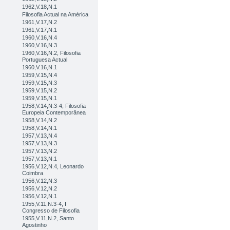
1962,V.18,N.1
Filosofia Actual na América
1961,V.17,N.2
1961,V.17,N.1
1960,V.16,N.4
1960,V.16,N.3
1960,V.16,N.2, Filosofia
Portuguesa Actual
1960,V.16,N.1
1959,V.15,N.4
1959,V.15,N.3
1959,V.15,N.2
1959,V.15,N.1
1958,V.14,N.3-4, Filosofia
Europeia Contemporânea
1958,V.14,N.2
1958,V.14,N.1
1957,V.13,N.4
1957,V.13,N.3
1957,V.13,N.2
1957,V.13,N.1
1956,V.12,N.4, Leonardo
Coimbra
1956,V.12,N.3
1956,V.12,N.2
1956,V.12,N.1
1955,V.11,N.3-4, I
Congresso de Filosofia
1955,V.11,N.2, Santo
Agostinho