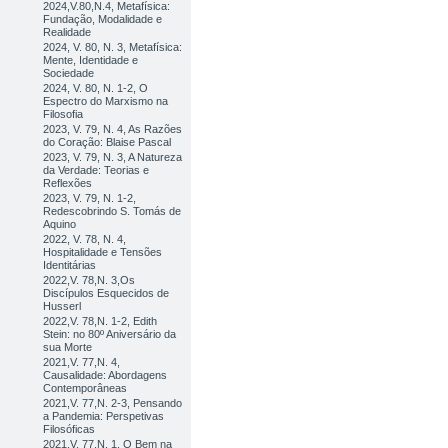
2024,V.80,N.4, Metafísica:
Fundação, Modalidade e
Realidade
2024, V. 80, N. 3, Metafísica:
Mente, Identidade e
Sociedade
2024, V. 80, N. 1-2, O
Espectro do Marxismo na
Filosofia
2023, V. 79, N. 4, As Razões
do Coração: Blaise Pascal
2023, V. 79, N. 3, A Natureza
da Verdade: Teorias e
Reflexões
2023, V. 79, N. 1-2,
Redescobrindo S. Tomás de
Aquino
2022, V. 78, N. 4,
Hospitalidade e Tensões
Identitárias
2022,V. 78,N. 3,Os
Discípulos Esquecidos de
Husserl
2022,V. 78,N. 1-2, Edith
Stein: no 80º Aniversário da
sua Morte
2021,V. 77,N. 4,
Causalidade: Abordagens
Contemporâneas
2021,V. 77,N. 2-3, Pensando
a Pandemia: Perspetivas
Filosóficas
2021,V. 77,N. 1, O Bem na