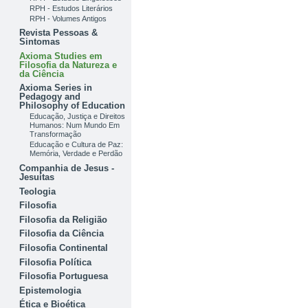
RPH - Estudos Literários
RPH - Volumes Antigos
Revista Pessoas &
Sintomas
Axioma Studies em
Filosofia da Natureza e
da Ciência
Axioma Series in
Pedagogy and
Philosophy of Education
Educação, Justiça e Direitos
Humanos: Num Mundo Em
Transformação
Educação e Cultura de Paz:
Memória, Verdade e Perdão
Companhia de Jesus -
Jesuítas
Teologia
Filosofia
Filosofia da Religião
Filosofia da Ciência
Filosofia Continental
Filosofia Política
Filosofia Portuguesa
Epistemologia
Ética e Bioética