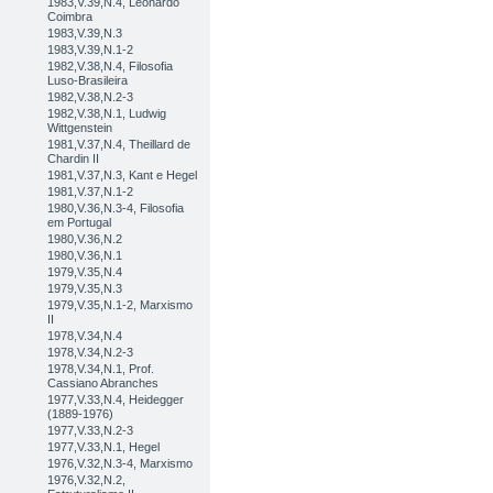
1983,V.39,N.4, Leonardo
Coimbra
1983,V.39,N.3
1983,V.39,N.1-2
1982,V.38,N.4, Filosofia
Luso-Brasileira
1982,V.38,N.2-3
1982,V.38,N.1, Ludwig
Wittgenstein
1981,V.37,N.4, Theillard de
Chardin II
1981,V.37,N.3, Kant e Hegel
1981,V.37,N.1-2
1980,V.36,N.3-4, Filosofia
em Portugal
1980,V.36,N.2
1980,V.36,N.1
1979,V.35,N.4
1979,V.35,N.3
1979,V.35,N.1-2, Marxismo
II
1978,V.34,N.4
1978,V.34,N.2-3
1978,V.34,N.1, Prof.
Cassiano Abranches
1977,V.33,N.4, Heidegger
(1889-1976)
1977,V.33,N.2-3
1977,V.33,N.1, Hegel
1976,V.32,N.3-4, Marxismo
1976,V.32,N.2,