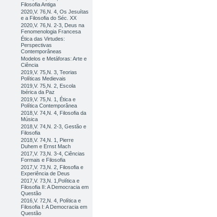
Filosofia Antiga
2020,V. 76,N. 4, Os Jesuítas
e a Filosofia do Séc. XX
2020,V. 76,N. 2-3, Deus na
Fenomenologia Francesa
Ética das Virtudes:
Perspectivas
Contemporâneas
Modelos e Metáforas: Arte e
Ciência
2019,V. 75,N. 3, Teorias
Políticas Medievais
2019,V. 75,N. 2, Escola
Ibérica da Paz
2019,V. 75,N. 1, Ética e
Política Contemporânea
2018,V. 74,N. 4, Filosofia da
Música
2018,V. 74,N. 2-3, Gestão e
Filosofia
2018,V. 74,N. 1, Pierre
Duhem e Ernst Mach
2017,V. 73,N. 3-4, Ciências
Formais e Filosofia
2017,V. 73,N. 2, Filosofia e
Experiência de Deus
2017,V. 73,N. 1,Política e
Filosofia II: A Democracia em
Questão
2016,V. 72,N. 4, Política e
Filosofia I: A Democracia em
Questão