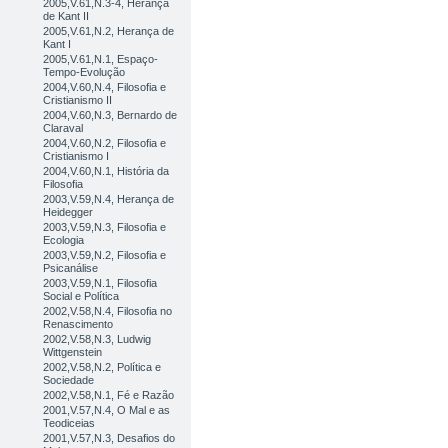
2005,V.61,N.3-4, Herança
de Kant II
2005,V.61,N.2, Herança de
Kant I
2005,V.61,N.1, Espaço-
Tempo-Evolução
2004,V.60,N.4, Filosofia e
Cristianismo II
2004,V.60,N.3, Bernardo de
Claraval
2004,V.60,N.2, Filosofia e
Cristianismo I
2004,V.60,N.1, História da
Filosofia
2003,V.59,N.4, Herança de
Heidegger
2003,V.59,N.3, Filosofia e
Ecologia
2003,V.59,N.2, Filosofia e
Psicanálise
2003,V.59,N.1, Filosofia
Social e Política
2002,V.58,N.4, Filosofia no
Renascimento
2002,V.58,N.3, Ludwig
Wittgenstein
2002,V.58,N.2, Política e
Sociedade
2002,V.58,N.1, Fé e Razão
2001,V.57,N.4, O Mal e as
Teodiceias
2001,V.57,N.3, Desafios do