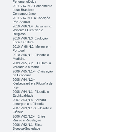
Fenomenológica
2011,V.67,N.2, Pensamento
Luso-Brasileiro
Contemporâneo
2011,V.67,N.1, A Condição
Pós-Secular
2010,V.66,N.4, Darwinismo:
Vertentes Científica e
Religiosa
2010,V.66,N.3, Evolução,
Ética e Cultura
2010,V. 66,N.2, Morrer em
Portugal
2010,V.66,N.1, Filosofia e
Medicina
2009,V.65,Sup. - O Dom, a
Verdade e a Morte
2009,V.65,N.1-4, Civilização
da Economia
2008,V.64,N.2-4,
Kierkegaard e a Filosofia de
hoje
2008,V.64,N.1, Filosofia e
Espiritualidade
2007,V.63,N.4, Bernard
Lonergan e a Filosofia
2007,V.63,N.1-3, Filosofia e
Ciência
2006,V.62,N.2-4, Entre
Razão e Revelação
2006,V.62,N.1, Ética-
Bioética-Sociedade