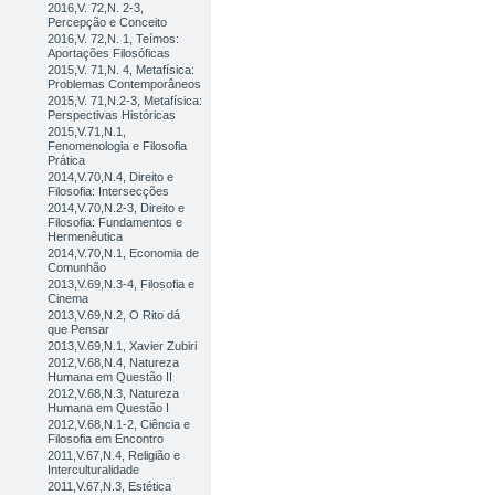
2016,V. 72,N. 2-3,
Percepção e Conceito
2016,V. 72,N. 1, Teímos:
Aportações Filosóficas
2015,V. 71,N. 4, Metafísica:
Problemas Contemporâneos
2015,V. 71,N.2-3, Metafísica:
Perspectivas Históricas
2015,V.71,N.1,
Fenomenologia e Filosofia
Prática
2014,V.70,N.4, Direito e
Filosofia: Intersecções
2014,V.70,N.2-3, Direito e
Filosofia: Fundamentos e
Hermenêutica
2014,V.70,N.1, Economia de
Comunhão
2013,V.69,N.3-4, Filosofia e
Cinema
2013,V.69,N.2, O Rito dá
que Pensar
2013,V.69,N.1, Xavier Zubiri
2012,V.68,N.4, Natureza
Humana em Questão II
2012,V.68,N.3, Natureza
Humana em Questão I
2012,V.68,N.1-2, Ciência e
Filosofia em Encontro
2011,V.67,N.4, Religião e
Interculturalidade
2011,V.67,N.3, Estética