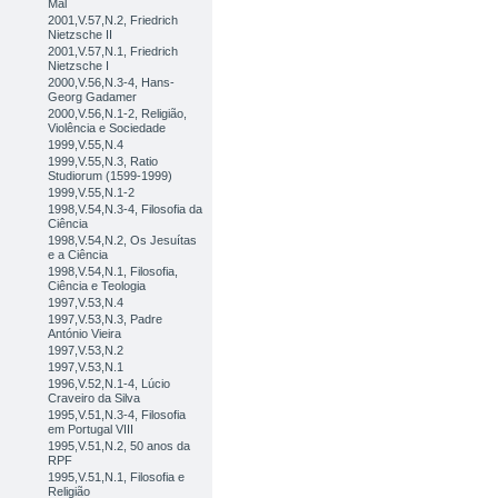
Mal
2001,V.57,N.2, Friedrich
Nietzsche II
2001,V.57,N.1, Friedrich
Nietzsche I
2000,V.56,N.3-4, Hans-
Georg Gadamer
2000,V.56,N.1-2, Religião,
Violência e Sociedade
1999,V.55,N.4
1999,V.55,N.3, Ratio
Studiorum (1599-1999)
1999,V.55,N.1-2
1998,V.54,N.3-4, Filosofia da
Ciência
1998,V.54,N.2, Os Jesuítas
e a Ciência
1998,V.54,N.1, Filosofia,
Ciência e Teologia
1997,V.53,N.4
1997,V.53,N.3, Padre
António Vieira
1997,V.53,N.2
1997,V.53,N.1
1996,V.52,N.1-4, Lúcio
Craveiro da Silva
1995,V.51,N.3-4, Filosofia
em Portugal VIII
1995,V.51,N.2, 50 anos da
RPF
1995,V.51,N.1, Filosofia e
Religião