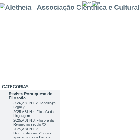
CATEGORIAS
Revista Portuguesa de
Filosofia
2026,V.82,N.1-2, Schelling’s
Legacy
2025,V.81,N.4, Filosofia da
Linguagem
2025,V.81,N.3, Filosofia da
Religião no século XXI
2025,V.81,N.1-2,
Desconstrução: 20 anos
após a morte de Derrida