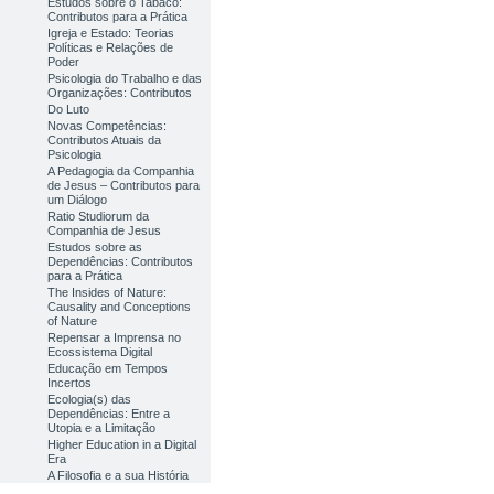
Estudos sobre o Tabaco:
Contributos para a Prática
Igreja e Estado: Teorias
Políticas e Relações de
Poder
Psicologia do Trabalho e das
Organizações: Contributos
Do Luto
Novas Competências:
Contributos Atuais da
Psicologia
A Pedagogia da Companhia
de Jesus – Contributos para
um Diálogo
Ratio Studiorum da
Companhia de Jesus
Estudos sobre as
Dependências: Contributos
para a Prática
The Insides of Nature:
Causality and Conceptions
of Nature
Repensar a Imprensa no
Ecossistema Digital
Educação em Tempos
Incertos
Ecologia(s) das
Dependências: Entre a
Utopia e a Limitação
Higher Education in a Digital
Era
A Filosofia e a sua História