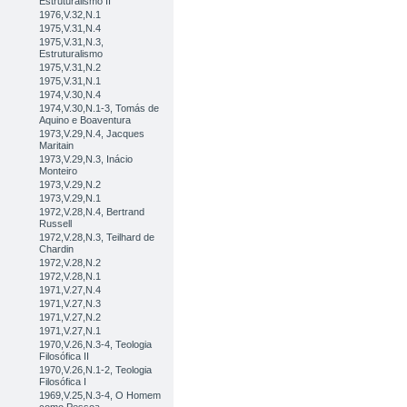
Estruturalismo II
1976,V.32,N.1
1975,V.31,N.4
1975,V.31,N.3,
Estruturalismo
1975,V.31,N.2
1975,V.31,N.1
1974,V.30,N.4
1974,V.30,N.1-3, Tomás de
Aquino e Boaventura
1973,V.29,N.4, Jacques
Maritain
1973,V.29,N.3, Inácio
Monteiro
1973,V.29,N.2
1973,V.29,N.1
1972,V.28,N.4, Bertrand
Russell
1972,V.28,N.3, Teilhard de
Chardin
1972,V.28,N.2
1972,V.28,N.1
1971,V.27,N.4
1971,V.27,N.3
1971,V.27,N.2
1971,V.27,N.1
1970,V.26,N.3-4, Teologia
Filosófica II
1970,V.26,N.1-2, Teologia
Filosófica I
1969,V.25,N.3-4, O Homem