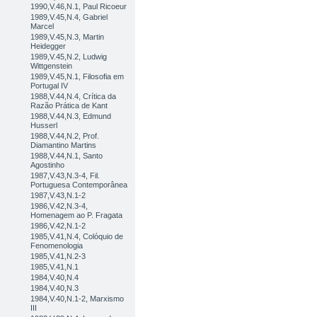
1990,V.46,N.1, Paul Ricoeur
1989,V.45,N.4, Gabriel
Marcel
1989,V.45,N.3, Martin
Heidegger
1989,V.45,N.2, Ludwig
Wittgenstein
1989,V.45,N.1, Filosofia em
Portugal IV
1988,V.44,N.4, Crítica da
Razão Prática de Kant
1988,V.44,N.3, Edmund
Husserl
1988,V.44,N.2, Prof.
Diamantino Martins
1988,V.44,N.1, Santo
Agostinho
1987,V.43,N.3-4, Fil.
Portuguesa Contemporânea
1987,V.43,N.1-2
1986,V.42,N.3-4,
Homenagem ao P. Fragata
1986,V.42,N.1-2
1985,V.41,N.4, Colóquio de
Fenomenologia
1985,V.41,N.2-3
1985,V.41,N.1
1984,V.40,N.4
1984,V.40,N.3
1984,V.40,N.1-2, Marxismo
III