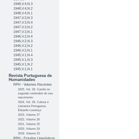
1948,V.4,N.3
1948,V.4,N.2
1948,V.4,N.1
1947,V.3,N.3
1947,V.3,N.4
1947,V.3,N.2
1947,V.3,N.1
1946,V.2,N.4
1946,V.2,N.3
1946,V.2,N.2
1946,V.2,N.1
1945,V.1,N.4
1945,V.1,N.3
1945,V.1,N.2
1945,V.1,N.1
Revista Portuguesa de
Humanidades
RPH - Volumes Recentes
2025, Vol. 29, Camilo no
segundo centenário do seu
nascimento
2024, Vol. 28, Cultura e
Literatura Portuguesa,
Eduardo Lourenço
2023, Volume 27
2022, Volume 26
2021, Volume 25
2020, Volume 24
2019, Volume 23
RPH - Estudos Linguísticos