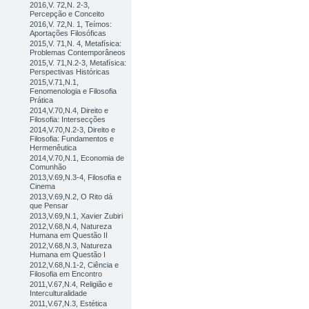
2016,V. 72,N. 2-3,
Percepção e Conceito
2016,V. 72,N. 1, Teímos:
Aportações Filosóficas
2015,V. 71,N. 4, Metafísica:
Problemas Contemporâneos
2015,V. 71,N.2-3, Metafísica:
Perspectivas Históricas
2015,V.71,N.1,
Fenomenologia e Filosofia
Prática
2014,V.70,N.4, Direito e
Filosofia: Intersecções
2014,V.70,N.2-3, Direito e
Filosofia: Fundamentos e
Hermenêutica
2014,V.70,N.1, Economia de
Comunhão
2013,V.69,N.3-4, Filosofia e
Cinema
2013,V.69,N.2, O Rito dá
que Pensar
2013,V.69,N.1, Xavier Zubiri
2012,V.68,N.4, Natureza
Humana em Questão II
2012,V.68,N.3, Natureza
Humana em Questão I
2012,V.68,N.1-2, Ciência e
Filosofia em Encontro
2011,V.67,N.4, Religião e
Interculturalidade
2011,V.67,N.3, Estética