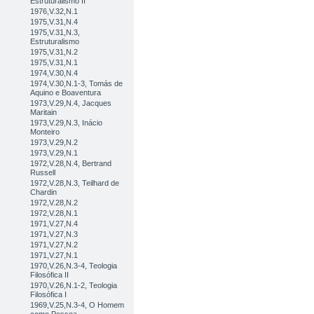
Estruturalismo II
1976,V.32,N.1
1975,V.31,N.4
1975,V.31,N.3,
Estruturalismo
1975,V.31,N.2
1975,V.31,N.1
1974,V.30,N.4
1974,V.30,N.1-3, Tomás de
Aquino e Boaventura
1973,V.29,N.4, Jacques
Maritain
1973,V.29,N.3, Inácio
Monteiro
1973,V.29,N.2
1973,V.29,N.1
1972,V.28,N.4, Bertrand
Russell
1972,V.28,N.3, Teilhard de
Chardin
1972,V.28,N.2
1972,V.28,N.1
1971,V.27,N.4
1971,V.27,N.3
1971,V.27,N.2
1971,V.27,N.1
1970,V.26,N.3-4, Teologia
Filosófica II
1970,V.26,N.1-2, Teologia
Filosófica I
1969,V.25,N.3-4, O Homem