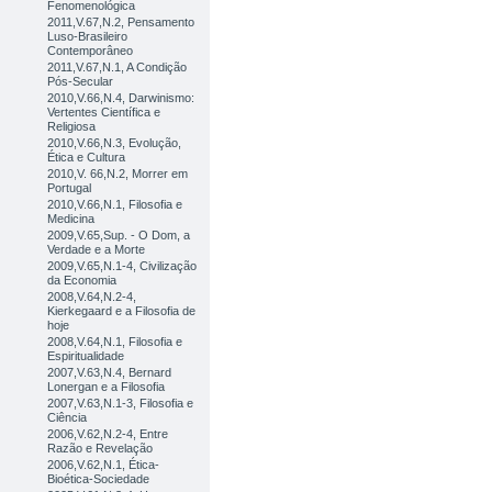
Fenomenológica
2011,V.67,N.2, Pensamento
Luso-Brasileiro
Contemporâneo
2011,V.67,N.1, A Condição
Pós-Secular
2010,V.66,N.4, Darwinismo:
Vertentes Científica e
Religiosa
2010,V.66,N.3, Evolução,
Ética e Cultura
2010,V. 66,N.2, Morrer em
Portugal
2010,V.66,N.1, Filosofia e
Medicina
2009,V.65,Sup. - O Dom, a
Verdade e a Morte
2009,V.65,N.1-4, Civilização
da Economia
2008,V.64,N.2-4,
Kierkegaard e a Filosofia de
hoje
2008,V.64,N.1, Filosofia e
Espiritualidade
2007,V.63,N.4, Bernard
Lonergan e a Filosofia
2007,V.63,N.1-3, Filosofia e
Ciência
2006,V.62,N.2-4, Entre
Razão e Revelação
2006,V.62,N.1, Ética-
Bioética-Sociedade