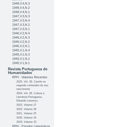
1948,V.4,N.3
1948,V.4,N.2
1948,V.4,N.1
1947,V.3,N.3
1947,V.3,N.4
1947,V.3,N.2
1947,V.3,N.1
1946,V.2,N.4
1946,V.2,N.3
1946,V.2,N.2
1946,V.2,N.1
1945,V.1,N.4
1945,V.1,N.3
1945,V.1,N.2
1945,V.1,N.1
Revista Portuguesa de
Humanidades
RPH - Volumes Recentes
2025, Vol. 29, Camilo no
segundo centenário do seu
nascimento
2024, Vol. 28, Cultura e
Literatura Portuguesa,
Eduardo Lourenço
2023, Volume 27
2022, Volume 26
2021, Volume 25
2020, Volume 24
2019, Volume 23
RPH - Estudos Linguísticos