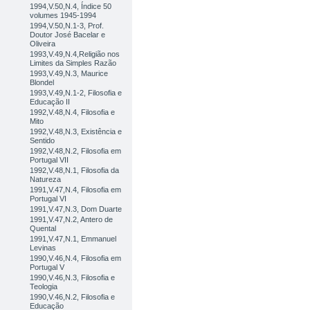
1994,V.50,N.4, Índice 50
volumes 1945-1994
1994,V.50,N.1-3, Prof.
Doutor José Bacelar e
Oliveira
1993,V.49,N.4,Religião nos
Limites da Simples Razão
1993,V.49,N.3, Maurice
Blondel
1993,V.49,N.1-2, Filosofia e
Educação II
1992,V.48,N.4, Filosofia e
Mito
1992,V.48,N.3, Existência e
Sentido
1992,V.48,N.2, Filosofia em
Portugal VII
1992,V.48,N.1, Filosofia da
Natureza
1991,V.47,N.4, Filosofia em
Portugal VI
1991,V.47,N.3, Dom Duarte
1991,V.47,N.2, Antero de
Quental
1991,V.47,N.1, Emmanuel
Levinas
1990,V.46,N.4, Filosofia em
Portugal V
1990,V.46,N.3, Filosofia e
Teologia
1990,V.46,N.2, Filosofia e
Educação