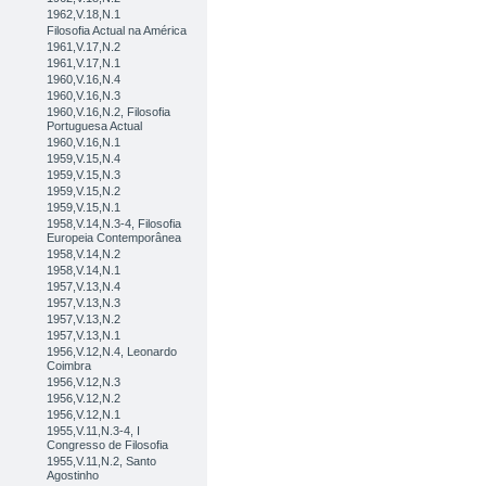
1962,V.18,N.1
Filosofia Actual na América
1961,V.17,N.2
1961,V.17,N.1
1960,V.16,N.4
1960,V.16,N.3
1960,V.16,N.2, Filosofia
Portuguesa Actual
1960,V.16,N.1
1959,V.15,N.4
1959,V.15,N.3
1959,V.15,N.2
1959,V.15,N.1
1958,V.14,N.3-4, Filosofia
Europeia Contemporânea
1958,V.14,N.2
1958,V.14,N.1
1957,V.13,N.4
1957,V.13,N.3
1957,V.13,N.2
1957,V.13,N.1
1956,V.12,N.4, Leonardo
Coimbra
1956,V.12,N.3
1956,V.12,N.2
1956,V.12,N.1
1955,V.11,N.3-4, I
Congresso de Filosofia
1955,V.11,N.2, Santo
Agostinho