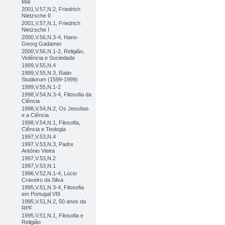
Mal
2001,V.57,N.2, Friedrich
Nietzsche II
2001,V.57,N.1, Friedrich
Nietzsche I
2000,V.56,N.3-4, Hans-
Georg Gadamer
2000,V.56,N.1-2, Religião,
Violência e Sociedade
1999,V.55,N.4
1999,V.55,N.3, Ratio
Studiorum (1599-1999)
1999,V.55,N.1-2
1998,V.54,N.3-4, Filosofia da
Ciência
1998,V.54,N.2, Os Jesuítas
e a Ciência
1998,V.54,N.1, Filosofia,
Ciência e Teologia
1997,V.53,N.4
1997,V.53,N.3, Padre
António Vieira
1997,V.53,N.2
1997,V.53,N.1
1996,V.52,N.1-4, Lúcio
Craveiro da Silva
1995,V.51,N.3-4, Filosofia
em Portugal VIII
1995,V.51,N.2, 50 anos da
RPF
1995,V.51,N.1, Filosofia e
Religião