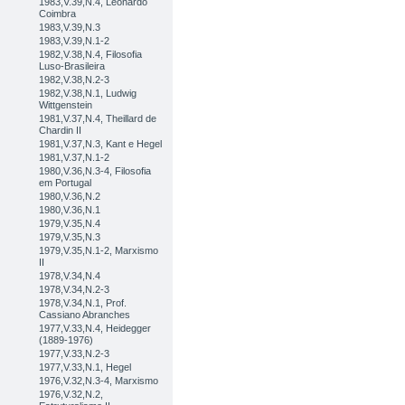
1983,V.39,N.4, Leonardo
Coimbra
1983,V.39,N.3
1983,V.39,N.1-2
1982,V.38,N.4, Filosofia
Luso-Brasileira
1982,V.38,N.2-3
1982,V.38,N.1, Ludwig
Wittgenstein
1981,V.37,N.4, Theillard de
Chardin II
1981,V.37,N.3, Kant e Hegel
1981,V.37,N.1-2
1980,V.36,N.3-4, Filosofia
em Portugal
1980,V.36,N.2
1980,V.36,N.1
1979,V.35,N.4
1979,V.35,N.3
1979,V.35,N.1-2, Marxismo
II
1978,V.34,N.4
1978,V.34,N.2-3
1978,V.34,N.1, Prof.
Cassiano Abranches
1977,V.33,N.4, Heidegger
(1889-1976)
1977,V.33,N.2-3
1977,V.33,N.1, Hegel
1976,V.32,N.3-4, Marxismo
1976,V.32,N.2,