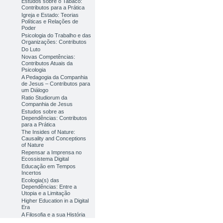
Estudos sobre o Tabaco:
Contributos para a Prática
Igreja e Estado: Teorias
Políticas e Relações de
Poder
Psicologia do Trabalho e das
Organizações: Contributos
Do Luto
Novas Competências:
Contributos Atuais da
Psicologia
A Pedagogia da Companhia
de Jesus – Contributos para
um Diálogo
Ratio Studiorum da
Companhia de Jesus
Estudos sobre as
Dependências: Contributos
para a Prática
The Insides of Nature:
Causality and Conceptions
of Nature
Repensar a Imprensa no
Ecossistema Digital
Educação em Tempos
Incertos
Ecologia(s) das
Dependências: Entre a
Utopia e a Limitação
Higher Education in a Digital
Era
A Filosofia e a sua História