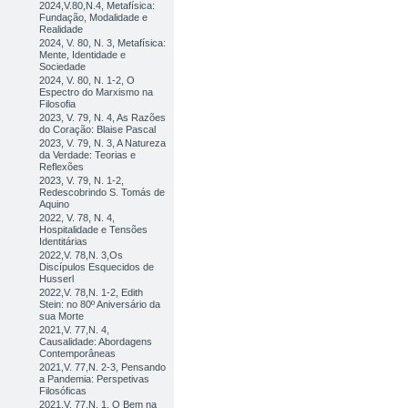
2024,V.80,N.4, Metafísica:
Fundação, Modalidade e
Realidade
2024, V. 80, N. 3, Metafísica:
Mente, Identidade e
Sociedade
2024, V. 80, N. 1-2, O
Espectro do Marxismo na
Filosofia
2023, V. 79, N. 4, As Razões
do Coração: Blaise Pascal
2023, V. 79, N. 3, A Natureza
da Verdade: Teorias e
Reflexões
2023, V. 79, N. 1-2,
Redescobrindo S. Tomás de
Aquino
2022, V. 78, N. 4,
Hospitalidade e Tensões
Identitárias
2022,V. 78,N. 3,Os
Discípulos Esquecidos de
Husserl
2022,V. 78,N. 1-2, Edith
Stein: no 80º Aniversário da
sua Morte
2021,V. 77,N. 4,
Causalidade: Abordagens
Contemporâneas
2021,V. 77,N. 2-3, Pensando
a Pandemia: Perspetivas
Filosóficas
2021,V. 77,N. 1, O Bem na