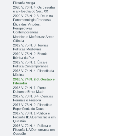
Filosofia Antiga
2020,V. 76,N. 4, Os Jesuítas
e a Filosofia do Séc. XX
2020,V. 76,N. 2-3, Deus na
Fenomenologia Francesa
Ética das Virtudes:
Perspectivas
Contemporâneas
Modelos e Metáforas: Arte e
Ciência
2019,V. 75,N. 3, Teorias
Políticas Medievais
2019,V. 75,N. 2, Escola
Ibérica da Paz
2019,V. 75,N. 1, Ética e
Política Contemporânea
2018,V. 74,N. 4, Filosofia da
Música
2018,V. 74,N. 2-3, Gestão e
Filosofia
2018,V. 74,N. 1, Pierre
Duhem e Ernst Mach
2017,V. 73,N. 3-4, Ciências
Formais e Filosofia
2017,V. 73,N. 2, Filosofia e
Experiência de Deus
2017,V. 73,N. 1,Política e
Filosofia II: A Democracia em
Questão
2016,V. 72,N. 4, Política e
Filosofia I: A Democracia em
Questão