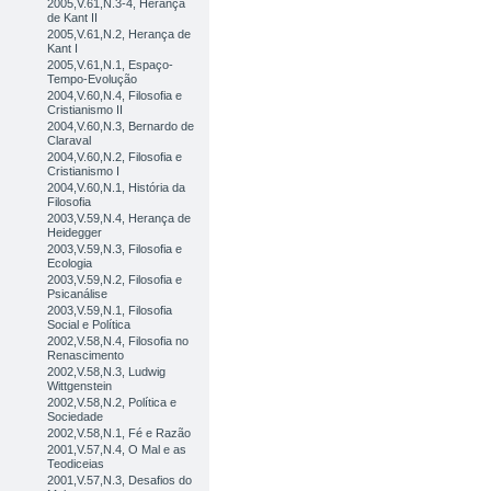
2005,V.61,N.3-4, Herança
de Kant II
2005,V.61,N.2, Herança de
Kant I
2005,V.61,N.1, Espaço-
Tempo-Evolução
2004,V.60,N.4, Filosofia e
Cristianismo II
2004,V.60,N.3, Bernardo de
Claraval
2004,V.60,N.2, Filosofia e
Cristianismo I
2004,V.60,N.1, História da
Filosofia
2003,V.59,N.4, Herança de
Heidegger
2003,V.59,N.3, Filosofia e
Ecologia
2003,V.59,N.2, Filosofia e
Psicanálise
2003,V.59,N.1, Filosofia
Social e Política
2002,V.58,N.4, Filosofia no
Renascimento
2002,V.58,N.3, Ludwig
Wittgenstein
2002,V.58,N.2, Política e
Sociedade
2002,V.58,N.1, Fé e Razão
2001,V.57,N.4, O Mal e as
Teodiceias
2001,V.57,N.3, Desafios do