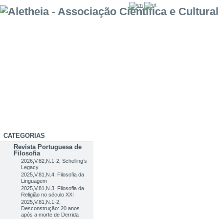
CATEGORIAS
Revista Portuguesa de
Filosofia
2026,V.82,N.1-2, Schelling’s
Legacy
2025,V.81,N.4, Filosofia da
Linguagem
2025,V.81,N.3, Filosofia da
Religião no século XXI
2025,V.81,N.1-2,
Desconstrução: 20 anos
após a morte de Derrida