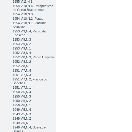
1955,V.11,N.1
1954,V.10,N.4, Perspectivas
do Curso Bracarense
1954,V.10,N.3
1954,V.10,N.2, Platão
1954,V.10,N.1, Vladimir
Soloviev
1953,V.9,N.4, Pedro da
Fonseca
1953,V.9,N.3
1953,V.9,N.2
1953,V.9,N.1
1952,V.8,N.4
1952,V.8,N.3, Pedro Hispano
1952,V.8,N.2
1952,V.8,N.1
1951,V.7,N.4
1951,V.7,N.3
1951,V.7,N.2, Francisco
Sanches
1951,V.7,N.1
1950,V.6,N.4
1950,V.6,N.3
1950,V.6,N.2
1950,V.6,N.1
1949,V.5,N.4
1949,V.5,N.3
1949,V.5,N.2
1949,V.5,N.1
1948,V.4,N.4, Suárez e
Balmes