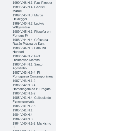
1990,V.46,N.1, Paul Ricoeur
1989,V.45,N.4, Gabriel
Marcel
1989,V.45,N.3, Martin
Heidegger
1989,V.45,N.2, Ludwig
Wittgenstein
1989,V.45,N.1, Filosofia em
Portugal IV
1988,V.44,N.4, Crítica da
Razão Prática de Kant
1988,V.44,N.3, Edmund
Husserl
1988,V.44,N.2, Prof.
Diamantino Martins
1988,V.44,N.1, Santo
Agostinho
1987,V.43,N.3-4, Fil.
Portuguesa Contemporânea
1987,V.43,N.1-2
1986,V.42,N.3-4,
Homenagem ao P. Fragata
1986,V.42,N.1-2
1985,V.41,N.4, Colóquio de
Fenomenologia
1985,V.41,N.2-3
1985,V.41,N.1
1984,V.40,N.4
1984,V.40,N.3
1984,V.40,N.1-2, Marxismo
III