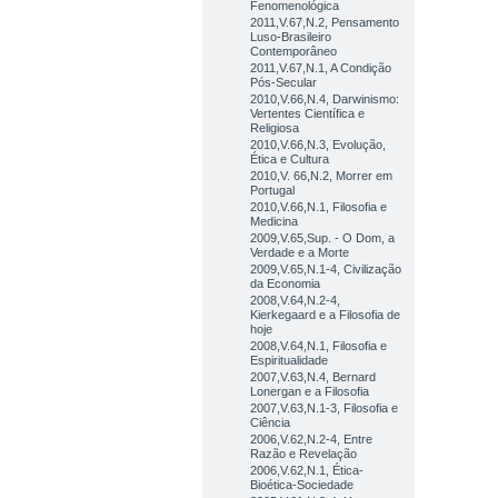
Fenomenológica
2011,V.67,N.2, Pensamento
Luso-Brasileiro
Contemporâneo
2011,V.67,N.1, A Condição
Pós-Secular
2010,V.66,N.4, Darwinismo:
Vertentes Científica e
Religiosa
2010,V.66,N.3, Evolução,
Ética e Cultura
2010,V. 66,N.2, Morrer em
Portugal
2010,V.66,N.1, Filosofia e
Medicina
2009,V.65,Sup. - O Dom, a
Verdade e a Morte
2009,V.65,N.1-4, Civilização
da Economia
2008,V.64,N.2-4,
Kierkegaard e a Filosofia de
hoje
2008,V.64,N.1, Filosofia e
Espiritualidade
2007,V.63,N.4, Bernard
Lonergan e a Filosofia
2007,V.63,N.1-3, Filosofia e
Ciência
2006,V.62,N.2-4, Entre
Razão e Revelação
2006,V.62,N.1, Ética-
Bioética-Sociedade