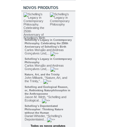
NOVOS PRODUTOS
Schelling’s Legacy in Contemporary
Philosophy. Celebrating the 250th
Anniversary of Schelling’s Birth
Carlos Morujão and Andreas
Gonçalves Lind,...
Schelling’s Legacy in Contemporary
Philosophy
Carlos Morujão and Andreas
Gonçalves Lind,...
Nature, Art, and the Trinity
John Milbank, “Nature, Art, and
the Trinity,”...
Schelling and Ecological Reason,
or, Rethinking Naturphilosophie in
the Anthropocene
Jason M. Wirth, “Schelling and
Ecological...
Schelling’s Depotentiated
Philosopher: Thinking Nature
without the Human
Daniel Whistler, “Schelling’s
Depotentiated...
Todos os novos produtos