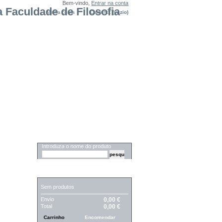
Bem-vindo,
Entrar na conta
Minha conta
Carrinho:
(vazio)
PESQUISA
Introduza o nome do produto
CARRINHO
Sem produtos
Envio
0,00 €
Total
0,00 €
Carrinho
Encomendar