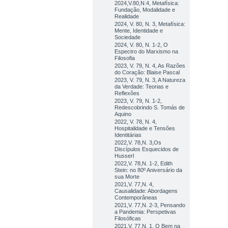
2024,V.80,N.4, Metafísica:
Fundação, Modalidade e
Realidade
2024, V. 80, N. 3, Metafísica:
Mente, Identidade e
Sociedade
2024, V. 80, N. 1-2, O
Espectro do Marxismo na
Filosofia
2023, V. 79, N. 4, As Razões
do Coração: Blaise Pascal
2023, V. 79, N. 3, A Natureza
da Verdade: Teorias e
Reflexões
2023, V. 79, N. 1-2,
Redescobrindo S. Tomás de
Aquino
2022, V. 78, N. 4,
Hospitalidade e Tensões
Identitárias
2022,V. 78,N. 3,Os
Discípulos Esquecidos de
Husserl
2022,V. 78,N. 1-2, Edith
Stein: no 80º Aniversário da
sua Morte
2021,V. 77,N. 4,
Causalidade: Abordagens
Contemporâneas
2021,V. 77,N. 2-3, Pensando
a Pandemia: Perspetivas
Filosóficas
2021,V. 77,N. 1, O Bem na