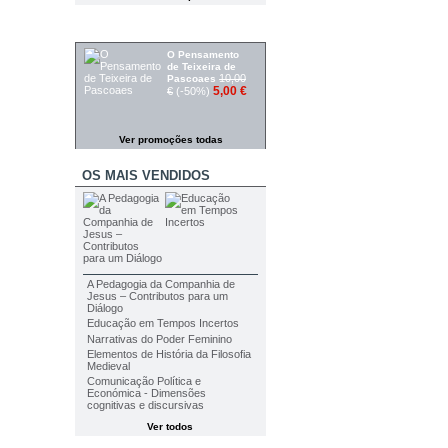
PROMOÇÕES
O Pensamento
de Teixeira de
10,00
Pascoaes
5,00 €
€
(-50%)
Ver promoções todas
OS MAIS VENDIDOS
A Pedagogia da Companhia de
Jesus – Contributos para um
Diálogo
Educação em Tempos Incertos
Narrativas do Poder Feminino
Elementos de História da Filosofia
Medieval
Comunicação Política e
Económica - Dimensões
cognitivas e discursivas
Ver todos