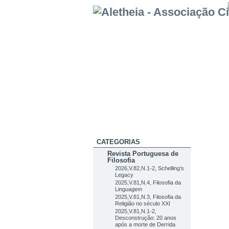
CATEGORIAS
Revista Portuguesa de
Filosofia
2026,V.82,N.1-2, Schelling’s
Legacy
2025,V.81,N.4, Filosofia da
Linguagem
2025,V.81,N.3, Filosofia da
Religião no século XXI
2025,V.81,N.1-2,
Desconstrução: 20 anos
após a morte de Derrida