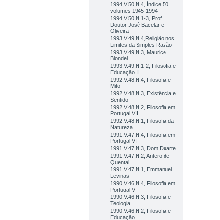
1994,V.50,N.4, Índice 50
volumes 1945-1994
1994,V.50,N.1-3, Prof.
Doutor José Bacelar e
Oliveira
1993,V.49,N.4,Religião nos
Limites da Simples Razão
1993,V.49,N.3, Maurice
Blondel
1993,V.49,N.1-2, Filosofia e
Educação II
1992,V.48,N.4, Filosofia e
Mito
1992,V.48,N.3, Existência e
Sentido
1992,V.48,N.2, Filosofia em
Portugal VII
1992,V.48,N.1, Filosofia da
Natureza
1991,V.47,N.4, Filosofia em
Portugal VI
1991,V.47,N.3, Dom Duarte
1991,V.47,N.2, Antero de
Quental
1991,V.47,N.1, Emmanuel
Levinas
1990,V.46,N.4, Filosofia em
Portugal V
1990,V.46,N.3, Filosofia e
Teologia
1990,V.46,N.2, Filosofia e
Educação