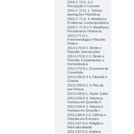
2016,V. 72,N. 2-3,
Percepção e Conceito
2016,V. 72,N. 1, Teímos:
Aportações Filosóficas
2015,V. 71,N. 4, Metafísica:
Problemas Contemporâneos
2015,V. 71,N.2-3, Metafísica:
Perspectivas Históricas
2015,V.71,N.1,
Fenomenologia e Filosofia
Prática
2014,V.70,N.4, Direito e
Filosofia: Intersecções
2014,V.70,N.2-3, Direito e
Filosofia: Fundamentos e
Hermenêutica
2014,V.70,N.1, Economia de
Comunhão
2013,V.69,N.3-4, Filosofia e
Cinema
2013,V.69,N.2, O Rito dá
que Pensar
2013,V.69,N.1, Xavier Zubiri
2012,V.68,N.4, Natureza
Humana em Questão II
2012,V.68,N.3, Natureza
Humana em Questão I
2012,V.68,N.1-2, Ciência e
Filosofia em Encontro
2011,V.67,N.4, Religião e
Interculturalidade
2011,V.67,N.3, Estética