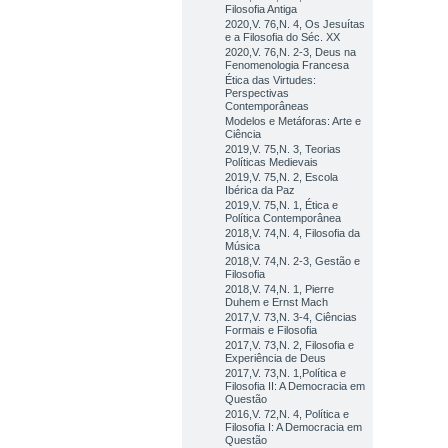
Filosofia Antiga
2020,V. 76,N. 4, Os Jesuítas
e a Filosofia do Séc. XX
2020,V. 76,N. 2-3, Deus na
Fenomenologia Francesa
Ética das Virtudes:
Perspectivas
Contemporâneas
Modelos e Metáforas: Arte e
Ciência
2019,V. 75,N. 3, Teorias
Políticas Medievais
2019,V. 75,N. 2, Escola
Ibérica da Paz
2019,V. 75,N. 1, Ética e
Política Contemporânea
2018,V. 74,N. 4, Filosofia da
Música
2018,V. 74,N. 2-3, Gestão e
Filosofia
2018,V. 74,N. 1, Pierre
Duhem e Ernst Mach
2017,V. 73,N. 3-4, Ciências
Formais e Filosofia
2017,V. 73,N. 2, Filosofia e
Experiência de Deus
2017,V. 73,N. 1,Política e
Filosofia II: A Democracia em
Questão
2016,V. 72,N. 4, Política e
Filosofia I: A Democracia em
Questão