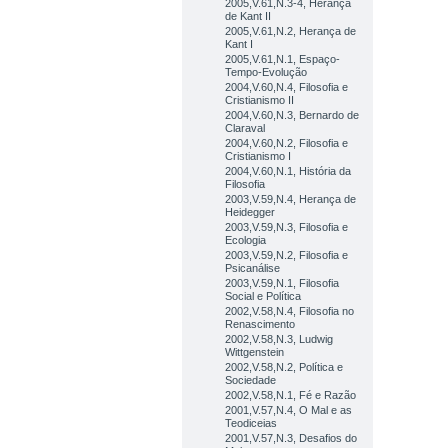
2005,V.61,N.3-4, Herança
de Kant II
2005,V.61,N.2, Herança de
Kant I
2005,V.61,N.1, Espaço-
Tempo-Evolução
2004,V.60,N.4, Filosofia e
Cristianismo II
2004,V.60,N.3, Bernardo de
Claraval
2004,V.60,N.2, Filosofia e
Cristianismo I
2004,V.60,N.1, História da
Filosofia
2003,V.59,N.4, Herança de
Heidegger
2003,V.59,N.3, Filosofia e
Ecologia
2003,V.59,N.2, Filosofia e
Psicanálise
2003,V.59,N.1, Filosofia
Social e Política
2002,V.58,N.4, Filosofia no
Renascimento
2002,V.58,N.3, Ludwig
Wittgenstein
2002,V.58,N.2, Política e
Sociedade
2002,V.58,N.1, Fé e Razão
2001,V.57,N.4, O Mal e as
Teodiceias
2001,V.57,N.3, Desafios do