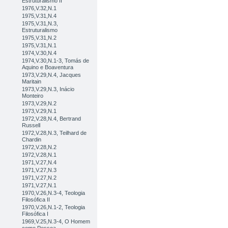
Estruturalismo II
1976,V.32,N.1
1975,V.31,N.4
1975,V.31,N.3,
Estruturalismo
1975,V.31,N.2
1975,V.31,N.1
1974,V.30,N.4
1974,V.30,N.1-3, Tomás de
Aquino e Boaventura
1973,V.29,N.4, Jacques
Maritain
1973,V.29,N.3, Inácio
Monteiro
1973,V.29,N.2
1973,V.29,N.1
1972,V.28,N.4, Bertrand
Russell
1972,V.28,N.3, Teilhard de
Chardin
1972,V.28,N.2
1972,V.28,N.1
1971,V.27,N.4
1971,V.27,N.3
1971,V.27,N.2
1971,V.27,N.1
1970,V.26,N.3-4, Teologia
Filosófica II
1970,V.26,N.1-2, Teologia
Filosófica I
1969,V.25,N.3-4, O Homem