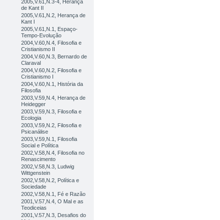
2005,V.61,N.3-4, Herança
de Kant II
2005,V.61,N.2, Herança de
Kant I
2005,V.61,N.1, Espaço-
Tempo-Evolução
2004,V.60,N.4, Filosofia e
Cristianismo II
2004,V.60,N.3, Bernardo de
Claraval
2004,V.60,N.2, Filosofia e
Cristianismo I
2004,V.60,N.1, História da
Filosofia
2003,V.59,N.4, Herança de
Heidegger
2003,V.59,N.3, Filosofia e
Ecologia
2003,V.59,N.2, Filosofia e
Psicanálise
2003,V.59,N.1, Filosofia
Social e Política
2002,V.58,N.4, Filosofia no
Renascimento
2002,V.58,N.3, Ludwig
Wittgenstein
2002,V.58,N.2, Política e
Sociedade
2002,V.58,N.1, Fé e Razão
2001,V.57,N.4, O Mal e as
Teodiceias
2001,V.57,N.3, Desafios do