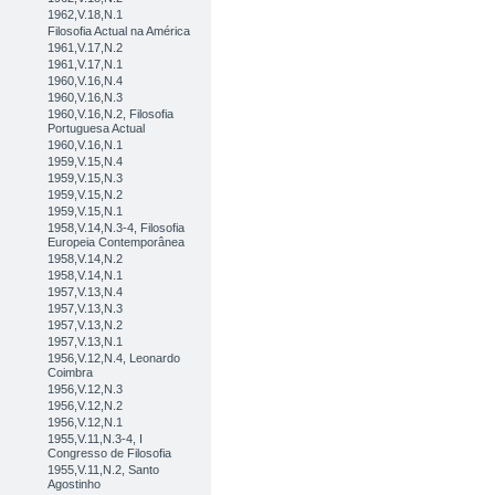
1962,V.18,N.1
Filosofia Actual na América
1961,V.17,N.2
1961,V.17,N.1
1960,V.16,N.4
1960,V.16,N.3
1960,V.16,N.2, Filosofia
Portuguesa Actual
1960,V.16,N.1
1959,V.15,N.4
1959,V.15,N.3
1959,V.15,N.2
1959,V.15,N.1
1958,V.14,N.3-4, Filosofia
Europeia Contemporânea
1958,V.14,N.2
1958,V.14,N.1
1957,V.13,N.4
1957,V.13,N.3
1957,V.13,N.2
1957,V.13,N.1
1956,V.12,N.4, Leonardo
Coimbra
1956,V.12,N.3
1956,V.12,N.2
1956,V.12,N.1
1955,V.11,N.3-4, I
Congresso de Filosofia
1955,V.11,N.2, Santo
Agostinho