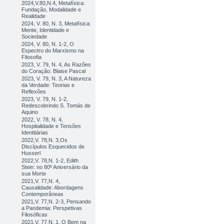
2024,V.80,N.4, Metafísica:
Fundação, Modalidade e
Realidade
2024, V. 80, N. 3, Metafísica:
Mente, Identidade e
Sociedade
2024, V. 80, N. 1-2, O
Espectro do Marxismo na
Filosofia
2023, V. 79, N. 4, As Razões
do Coração: Blaise Pascal
2023, V. 79, N. 3, A Natureza
da Verdade: Teorias e
Reflexões
2023, V. 79, N. 1-2,
Redescobrindo S. Tomás de
Aquino
2022, V. 78, N. 4,
Hospitalidade e Tensões
Identitárias
2022,V. 78,N. 3,Os
Discípulos Esquecidos de
Husserl
2022,V. 78,N. 1-2, Edith
Stein: no 80º Aniversário da
sua Morte
2021,V. 77,N. 4,
Causalidade: Abordagens
Contemporâneas
2021,V. 77,N. 2-3, Pensando
a Pandemia: Perspetivas
Filosóficas
2021,V. 77,N. 1, O Bem na