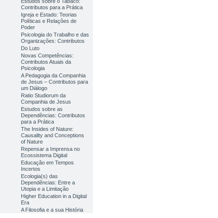
Estudos sobre o Tabaco:
Contributos para a Prática
Igreja e Estado: Teorias
Políticas e Relações de
Poder
Psicologia do Trabalho e das
Organizações: Contributos
Do Luto
Novas Competências:
Contributos Atuais da
Psicologia
A Pedagogia da Companhia
de Jesus – Contributos para
um Diálogo
Ratio Studiorum da
Companhia de Jesus
Estudos sobre as
Dependências: Contributos
para a Prática
The Insides of Nature:
Causality and Conceptions
of Nature
Repensar a Imprensa no
Ecossistema Digital
Educação em Tempos
Incertos
Ecologia(s) das
Dependências: Entre a
Utopia e a Limitação
Higher Education in a Digital
Era
A Filosofia e a sua História