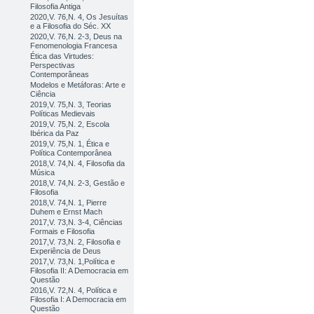
Filosofia Antiga
2020,V. 76,N. 4, Os Jesuítas
e a Filosofia do Séc. XX
2020,V. 76,N. 2-3, Deus na
Fenomenologia Francesa
Ética das Virtudes:
Perspectivas
Contemporâneas
Modelos e Metáforas: Arte e
Ciência
2019,V. 75,N. 3, Teorias
Políticas Medievais
2019,V. 75,N. 2, Escola
Ibérica da Paz
2019,V. 75,N. 1, Ética e
Política Contemporânea
2018,V. 74,N. 4, Filosofia da
Música
2018,V. 74,N. 2-3, Gestão e
Filosofia
2018,V. 74,N. 1, Pierre
Duhem e Ernst Mach
2017,V. 73,N. 3-4, Ciências
Formais e Filosofia
2017,V. 73,N. 2, Filosofia e
Experiência de Deus
2017,V. 73,N. 1,Política e
Filosofia II: A Democracia em
Questão
2016,V. 72,N. 4, Política e
Filosofia I: A Democracia em
Questão