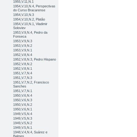
1955,V.11,N.1
1954,V.10,N.4, Perspectivas
do Curso Bracarense
1954,V.10,N.3
1954,V.10,N.2, Platão
1954,V.10,N.1, Vladimir
Soloviev
1953,V.9,N.4, Pedro da
Fonseca
1953,V.9,N.3
1953,V.9,N.2
1953,V.9,N.1
1952,V.8,N.4
1952,V.8,N.3, Pedro Hispano
1952,V.8,N.2
1952,V.8,N.1
1951,V.7,N.4
1951,V.7,N.3
1951,V.7,N.2, Francisco
Sanches
1951,V.7,N.1
1950,V.6,N.4
1950,V.6,N.3
1950,V.6,N.2
1950,V.6,N.1
1949,V.5,N.4
1949,V.5,N.3
1949,V.5,N.2
1949,V.5,N.1
1948,V.4,N.4, Suárez e
Balmes