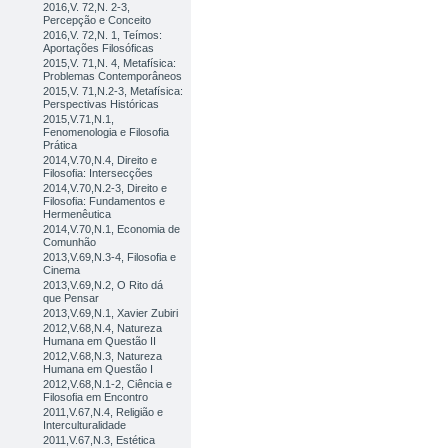
2016,V. 72,N. 2-3,
Percepção e Conceito
2016,V. 72,N. 1, Teímos:
Aportações Filosóficas
2015,V. 71,N. 4, Metafísica:
Problemas Contemporâneos
2015,V. 71,N.2-3, Metafísica:
Perspectivas Históricas
2015,V.71,N.1,
Fenomenologia e Filosofia
Prática
2014,V.70,N.4, Direito e
Filosofia: Intersecções
2014,V.70,N.2-3, Direito e
Filosofia: Fundamentos e
Hermenêutica
2014,V.70,N.1, Economia de
Comunhão
2013,V.69,N.3-4, Filosofia e
Cinema
2013,V.69,N.2, O Rito dá
que Pensar
2013,V.69,N.1, Xavier Zubiri
2012,V.68,N.4, Natureza
Humana em Questão II
2012,V.68,N.3, Natureza
Humana em Questão I
2012,V.68,N.1-2, Ciência e
Filosofia em Encontro
2011,V.67,N.4, Religião e
Interculturalidade
2011,V.67,N.3, Estética