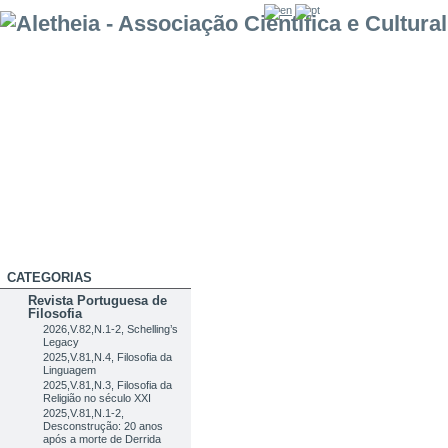
CATEGORIAS
Revista Portuguesa de
Filosofia
2026,V.82,N.1-2, Schelling’s
Legacy
2025,V.81,N.4, Filosofia da
Linguagem
2025,V.81,N.3, Filosofia da
Religião no século XXI
2025,V.81,N.1-2,
Desconstrução: 20 anos
após a morte de Derrida