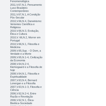
Fenomenológica
2011,V.67,N.2, Pensamento
Luso-Brasileiro
Contemporâneo
2011,V.67,N.1, A Condição
Pós-Secular
2010,V.66,N.4, Darwinismo:
Vertentes Científica e
Religiosa
2010,V.66,N.3, Evolução,
Ética e Cultura
2010,V. 66,N.2, Morrer em
Portugal
2010,V.66,N.1, Filosofia e
Medicina
2009,V.65,Sup. - O Dom, a
Verdade e a Morte
2009,V.65,N.1-4, Civilização
da Economia
2008,V.64,N.2-4,
Kierkegaard e a Filosofia de
hoje
2008,V.64,N.1, Filosofia e
Espiritualidade
2007,V.63,N.4, Bernard
Lonergan e a Filosofia
2007,V.63,N.1-3, Filosofia e
Ciência
2006,V.62,N.2-4, Entre
Razão e Revelação
2006,V.62,N.1, Ética-
Bioética-Sociedade