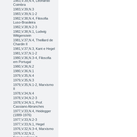
1983,V.39,N.4, Leonardo
Coimbra
1983,V.39,N.3
1983,V.39,N.1-2
1982,V.38,N.4, Filosofia
Luso-Brasileira
1982,V.38,N.2-3
1982,V.38,N.1, Ludwig
Wittgenstein
1981,V.37,N.4, Theillard de
Chardin II
1981,V.37,N.3, Kant e Hegel
1981,V.37,N.1-2
1980,V.36,N.3-4, Filosofia
em Portugal
1980,V.36,N.2
1980,V.36,N.1
1979,V.35,N.4
1979,V.35,N.3
1979,V.35,N.1-2, Marxismo
II
1978,V.34,N.4
1978,V.34,N.2-3
1978,V.34,N.1, Prof.
Cassiano Abranches
1977,V.33,N.4, Heidegger
(1889-1976)
1977,V.33,N.2-3
1977,V.33,N.1, Hegel
1976,V.32,N.3-4, Marxismo
1976,V.32,N.2,