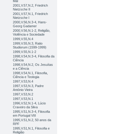
Mal
2001,V.57,N.2, Friedrich
Nietzsche II
2001,V.57,N.1, Friedrich
Nietzsche I
2000,V.56,N.3-4, Hans-
Georg Gadamer
2000,V.56,N.1-2, Religião,
Violência e Sociedade
1999,V.55,N.4
1999,V.55,N.3, Ratio
Studiorum (1599-1999)
1999,V.55,N.1-2
1998,V.54,N.3-4, Filosofia da
Ciência
1998,V.54,N.2, Os Jesuítas
e a Ciência
1998,V.54,N.1, Filosofia,
Ciência e Teologia
1997,V.53,N.4
1997,V.53,N.3, Padre
António Vieira
1997,V.53,N.2
1997,V.53,N.1
1996,V.52,N.1-4, Lúcio
Craveiro da Silva
1995,V.51,N.3-4, Filosofia
em Portugal VIII
1995,V.51,N.2, 50 anos da
RPF
1995,V.51,N.1, Filosofia e
Religião