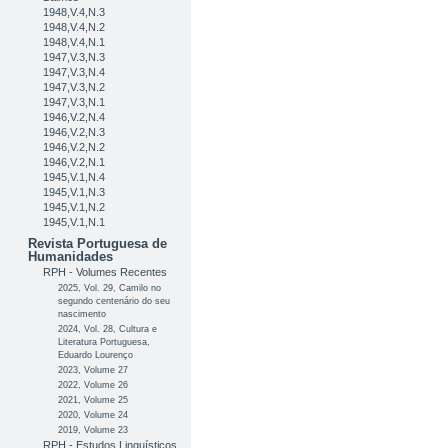
1948,V.4,N.3
1948,V.4,N.2
1948,V.4,N.1
1947,V.3,N.3
1947,V.3,N.4
1947,V.3,N.2
1947,V.3,N.1
1946,V.2,N.4
1946,V.2,N.3
1946,V.2,N.2
1946,V.2,N.1
1945,V.1,N.4
1945,V.1,N.3
1945,V.1,N.2
1945,V.1,N.1
Revista Portuguesa de
Humanidades
RPH - Volumes Recentes
2025, Vol. 29, Camilo no
segundo centenário do seu
nascimento
2024, Vol. 28, Cultura e
Literatura Portuguesa,
Eduardo Lourenço
2023, Volume 27
2022, Volume 26
2021, Volume 25
2020, Volume 24
2019, Volume 23
RPH - Estudos Linguísticos