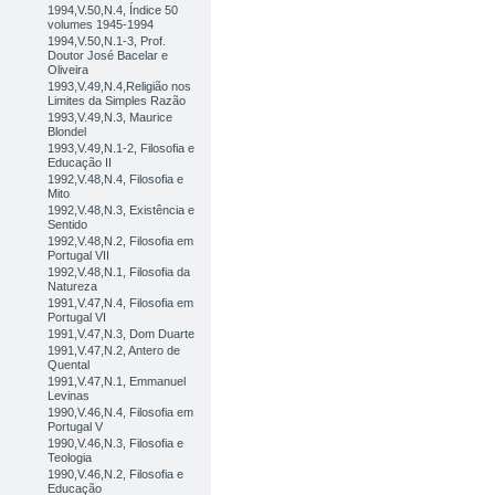
1994,V.50,N.4, Índice 50
volumes 1945-1994
1994,V.50,N.1-3, Prof.
Doutor José Bacelar e
Oliveira
1993,V.49,N.4,Religião nos
Limites da Simples Razão
1993,V.49,N.3, Maurice
Blondel
1993,V.49,N.1-2, Filosofia e
Educação II
1992,V.48,N.4, Filosofia e
Mito
1992,V.48,N.3, Existência e
Sentido
1992,V.48,N.2, Filosofia em
Portugal VII
1992,V.48,N.1, Filosofia da
Natureza
1991,V.47,N.4, Filosofia em
Portugal VI
1991,V.47,N.3, Dom Duarte
1991,V.47,N.2, Antero de
Quental
1991,V.47,N.1, Emmanuel
Levinas
1990,V.46,N.4, Filosofia em
Portugal V
1990,V.46,N.3, Filosofia e
Teologia
1990,V.46,N.2, Filosofia e
Educação