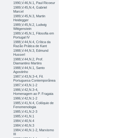
1990,V.46,N.1, Paul Ricoeur
1989,V.45,N.4, Gabriel
Marcel
1989,V.45,N.3, Martin
Heidegger
1989,V.45,N.2, Ludwig
Wittgenstein
1989,V.45,N.1, Filosofia em
Portugal IV
1988,V.44,N.4, Crítica da
Razão Prática de Kant
1988,V.44,N.3, Edmund
Husserl
1988,V.44,N.2, Prof.
Diamantino Martins
1988,V.44,N.1, Santo
Agostinho
1987,V.43,N.3-4, Fil.
Portuguesa Contemporânea
1987,V.43,N.1-2
1986,V.42,N.3-4,
Homenagem ao P. Fragata
1986,V.42,N.1-2
1985,V.41,N.4, Colóquio de
Fenomenologia
1985,V.41,N.2-3
1985,V.41,N.1
1984,V.40,N.4
1984,V.40,N.3
1984,V.40,N.1-2, Marxismo
III