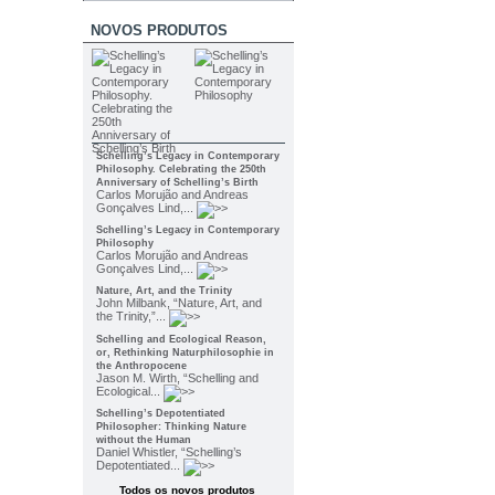
NOVOS PRODUTOS
Schelling’s Legacy in Contemporary
Philosophy. Celebrating the 250th
Anniversary of Schelling’s Birth
Carlos Morujão and Andreas
Gonçalves Lind,...
Schelling’s Legacy in Contemporary
Philosophy
Carlos Morujão and Andreas
Gonçalves Lind,...
Nature, Art, and the Trinity
John Milbank, “Nature, Art, and
the Trinity,”...
Schelling and Ecological Reason,
or, Rethinking Naturphilosophie in
the Anthropocene
Jason M. Wirth, “Schelling and
Ecological...
Schelling’s Depotentiated
Philosopher: Thinking Nature
without the Human
Daniel Whistler, “Schelling’s
Depotentiated...
Todos os novos produtos