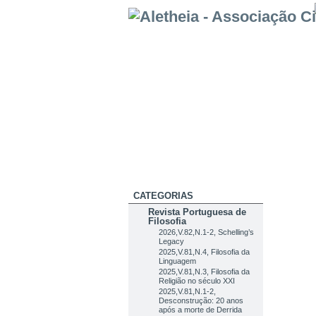
CATEGORIAS
Revista Portuguesa de
Filosofia
2026,V.82,N.1-2, Schelling’s
Legacy
2025,V.81,N.4, Filosofia da
Linguagem
2025,V.81,N.3, Filosofia da
Religião no século XXI
2025,V.81,N.1-2,
Desconstrução: 20 anos
após a morte de Derrida