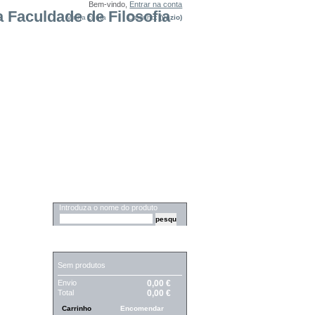
Bem-vindo,
Entrar na conta
Minha conta
Carrinho:
(vazio)
PESQUISA
Introduza o nome do produto
CARRINHO
Sem produtos
Envio
0,00 €
Total
0,00 €
Carrinho
Encomendar