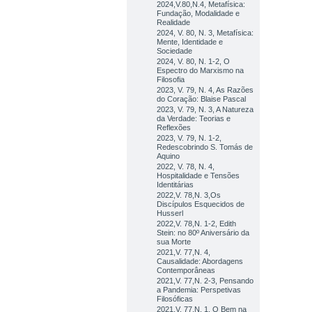
2024,V.80,N.4, Metafísica:
Fundação, Modalidade e
Realidade
2024, V. 80, N. 3, Metafísica:
Mente, Identidade e
Sociedade
2024, V. 80, N. 1-2, O
Espectro do Marxismo na
Filosofia
2023, V. 79, N. 4, As Razões
do Coração: Blaise Pascal
2023, V. 79, N. 3, A Natureza
da Verdade: Teorias e
Reflexões
2023, V. 79, N. 1-2,
Redescobrindo S. Tomás de
Aquino
2022, V. 78, N. 4,
Hospitalidade e Tensões
Identitárias
2022,V. 78,N. 3,Os
Discípulos Esquecidos de
Husserl
2022,V. 78,N. 1-2, Edith
Stein: no 80º Aniversário da
sua Morte
2021,V. 77,N. 4,
Causalidade: Abordagens
Contemporâneas
2021,V. 77,N. 2-3, Pensando
a Pandemia: Perspetivas
Filosóficas
2021,V. 77,N. 1, O Bem na