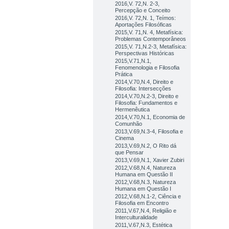
2016,V. 72,N. 2-3,
Percepção e Conceito
2016,V. 72,N. 1, Teímos:
Aportações Filosóficas
2015,V. 71,N. 4, Metafísica:
Problemas Contemporâneos
2015,V. 71,N.2-3, Metafísica:
Perspectivas Históricas
2015,V.71,N.1,
Fenomenologia e Filosofia
Prática
2014,V.70,N.4, Direito e
Filosofia: Intersecções
2014,V.70,N.2-3, Direito e
Filosofia: Fundamentos e
Hermenêutica
2014,V.70,N.1, Economia de
Comunhão
2013,V.69,N.3-4, Filosofia e
Cinema
2013,V.69,N.2, O Rito dá
que Pensar
2013,V.69,N.1, Xavier Zubiri
2012,V.68,N.4, Natureza
Humana em Questão II
2012,V.68,N.3, Natureza
Humana em Questão I
2012,V.68,N.1-2, Ciência e
Filosofia em Encontro
2011,V.67,N.4, Religião e
Interculturalidade
2011,V.67,N.3, Estética