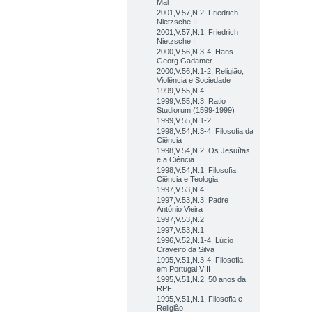
Mal
2001,V.57,N.2, Friedrich
Nietzsche II
2001,V.57,N.1, Friedrich
Nietzsche I
2000,V.56,N.3-4, Hans-
Georg Gadamer
2000,V.56,N.1-2, Religião,
Violência e Sociedade
1999,V.55,N.4
1999,V.55,N.3, Ratio
Studiorum (1599-1999)
1999,V.55,N.1-2
1998,V.54,N.3-4, Filosofia da
Ciência
1998,V.54,N.2, Os Jesuítas
e a Ciência
1998,V.54,N.1, Filosofia,
Ciência e Teologia
1997,V.53,N.4
1997,V.53,N.3, Padre
António Vieira
1997,V.53,N.2
1997,V.53,N.1
1996,V.52,N.1-4, Lúcio
Craveiro da Silva
1995,V.51,N.3-4, Filosofia
em Portugal VIII
1995,V.51,N.2, 50 anos da
RPF
1995,V.51,N.1, Filosofia e
Religião