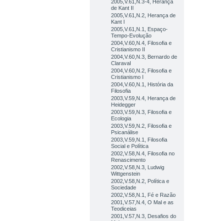
2005,V.61,N.3-4, Herança
de Kant II
2005,V.61,N.2, Herança de
Kant I
2005,V.61,N.1, Espaço-
Tempo-Evolução
2004,V.60,N.4, Filosofia e
Cristianismo II
2004,V.60,N.3, Bernardo de
Claraval
2004,V.60,N.2, Filosofia e
Cristianismo I
2004,V.60,N.1, História da
Filosofia
2003,V.59,N.4, Herança de
Heidegger
2003,V.59,N.3, Filosofia e
Ecologia
2003,V.59,N.2, Filosofia e
Psicanálise
2003,V.59,N.1, Filosofia
Social e Política
2002,V.58,N.4, Filosofia no
Renascimento
2002,V.58,N.3, Ludwig
Wittgenstein
2002,V.58,N.2, Política e
Sociedade
2002,V.58,N.1, Fé e Razão
2001,V.57,N.4, O Mal e as
Teodiceias
2001,V.57,N.3, Desafios do