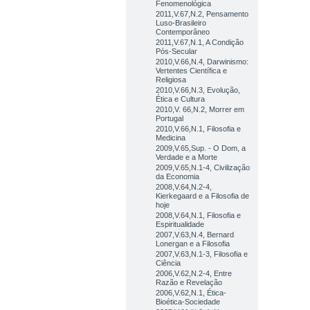
Fenomenológica
2011,V.67,N.2, Pensamento
Luso-Brasileiro
Contemporâneo
2011,V.67,N.1, A Condição
Pós-Secular
2010,V.66,N.4, Darwinismo:
Vertentes Científica e
Religiosa
2010,V.66,N.3, Evolução,
Ética e Cultura
2010,V. 66,N.2, Morrer em
Portugal
2010,V.66,N.1, Filosofia e
Medicina
2009,V.65,Sup. - O Dom, a
Verdade e a Morte
2009,V.65,N.1-4, Civilização
da Economia
2008,V.64,N.2-4,
Kierkegaard e a Filosofia de
hoje
2008,V.64,N.1, Filosofia e
Espiritualidade
2007,V.63,N.4, Bernard
Lonergan e a Filosofia
2007,V.63,N.1-3, Filosofia e
Ciência
2006,V.62,N.2-4, Entre
Razão e Revelação
2006,V.62,N.1, Ética-
Bioética-Sociedade