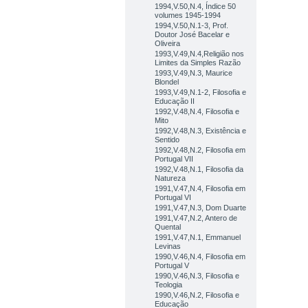
1994,V.50,N.4, Índice 50
volumes 1945-1994
1994,V.50,N.1-3, Prof.
Doutor José Bacelar e
Oliveira
1993,V.49,N.4,Religião nos
Limites da Simples Razão
1993,V.49,N.3, Maurice
Blondel
1993,V.49,N.1-2, Filosofia e
Educação II
1992,V.48,N.4, Filosofia e
Mito
1992,V.48,N.3, Existência e
Sentido
1992,V.48,N.2, Filosofia em
Portugal VII
1992,V.48,N.1, Filosofia da
Natureza
1991,V.47,N.4, Filosofia em
Portugal VI
1991,V.47,N.3, Dom Duarte
1991,V.47,N.2, Antero de
Quental
1991,V.47,N.1, Emmanuel
Levinas
1990,V.46,N.4, Filosofia em
Portugal V
1990,V.46,N.3, Filosofia e
Teologia
1990,V.46,N.2, Filosofia e
Educação