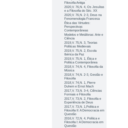
Filosofia Antiga
2020,V. 76,N. 4, Os Jesuítas
e a Filosofia do Séc. XX
2020,V. 76,N. 2-3, Deus na
Fenomenologia Francesa
Ética das Virtudes:
Perspectivas
Contemporâneas
Modelos e Metáforas: Arte e
Ciência
2019,V. 75,N. 3, Teorias
Políticas Medievais
2019,V. 75,N. 2, Escola
Ibérica da Paz
2019,V. 75,N. 1, Ética e
Política Contemporânea
2018,V. 74,N. 4, Filosofia da
Música
2018,V. 74,N. 2-3, Gestão e
Filosofia
2018,V. 74,N. 1, Pierre
Duhem e Ernst Mach
2017,V. 73,N. 3-4, Ciências
Formais e Filosofia
2017,V. 73,N. 2, Filosofia e
Experiência de Deus
2017,V. 73,N. 1,Política e
Filosofia II: A Democracia em
Questão
2016,V. 72,N. 4, Política e
Filosofia I: A Democracia em
Questão