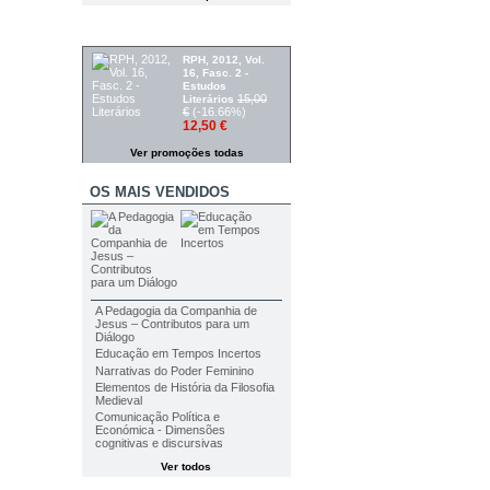
PROMOÇÕES
RPH, 2012, Vol.
16, Fasc. 2 -
Estudos
15,00
Literários
€
(-16.66%)
12,50 €
Ver promoções todas
OS MAIS VENDIDOS
A Pedagogia da Companhia de
Jesus – Contributos para um
Diálogo
Educação em Tempos Incertos
Narrativas do Poder Feminino
Elementos de História da Filosofia
Medieval
Comunicação Política e
Económica - Dimensões
cognitivas e discursivas
Ver todos