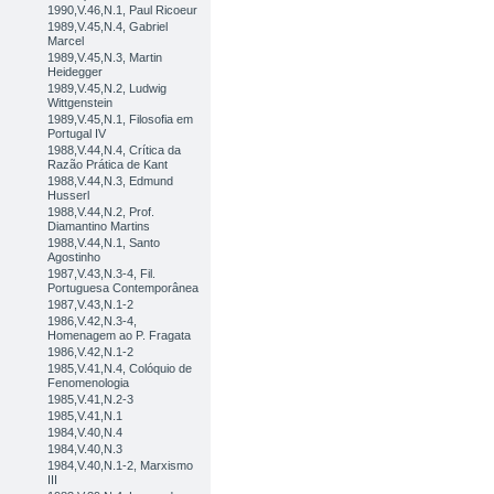
1990,V.46,N.1, Paul Ricoeur
1989,V.45,N.4, Gabriel
Marcel
1989,V.45,N.3, Martin
Heidegger
1989,V.45,N.2, Ludwig
Wittgenstein
1989,V.45,N.1, Filosofia em
Portugal IV
1988,V.44,N.4, Crítica da
Razão Prática de Kant
1988,V.44,N.3, Edmund
Husserl
1988,V.44,N.2, Prof.
Diamantino Martins
1988,V.44,N.1, Santo
Agostinho
1987,V.43,N.3-4, Fil.
Portuguesa Contemporânea
1987,V.43,N.1-2
1986,V.42,N.3-4,
Homenagem ao P. Fragata
1986,V.42,N.1-2
1985,V.41,N.4, Colóquio de
Fenomenologia
1985,V.41,N.2-3
1985,V.41,N.1
1984,V.40,N.4
1984,V.40,N.3
1984,V.40,N.1-2, Marxismo
III