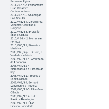
Fenomenológica
2011,V.67,N.2, Pensamento
Luso-Brasileiro
Contemporâneo
2011,V.67,N.1, A Condição
Pós-Secular
2010,V.66,N.4, Darwinismo:
Vertentes Científica e
Religiosa
2010,V.66,N.3, Evolução,
Ética e Cultura
2010,V. 66,N.2, Morrer em
Portugal
2010,V.66,N.1, Filosofia e
Medicina
2009,V.65,Sup. - O Dom, a
Verdade e a Morte
2009,V.65,N.1-4, Civilização
da Economia
2008,V.64,N.2-4,
Kierkegaard e a Filosofia de
hoje
2008,V.64,N.1, Filosofia e
Espiritualidade
2007,V.63,N.4, Bernard
Lonergan e a Filosofia
2007,V.63,N.1-3, Filosofia e
Ciência
2006,V.62,N.2-4, Entre
Razão e Revelação
2006,V.62,N.1, Ética-
Bioética-Sociedade