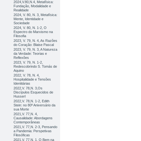
2024,V.80,N.4, Metafísica:
Fundação, Modalidade e
Realidade
2024, V. 80, N. 3, Metafísica:
Mente, Identidade e
Sociedade
2024, V. 80, N. 1-2, O
Espectro do Marxismo na
Filosofia
2023, V. 79, N. 4, As Razões
do Coração: Blaise Pascal
2023, V. 79, N. 3, A Natureza
da Verdade: Teorias e
Reflexões
2023, V. 79, N. 1-2,
Redescobrindo S. Tomás de
Aquino
2022, V. 78, N. 4,
Hospitalidade e Tensões
Identitárias
2022,V. 78,N. 3,Os
Discípulos Esquecidos de
Husserl
2022,V. 78,N. 1-2, Edith
Stein: no 80º Aniversário da
sua Morte
2021,V. 77,N. 4,
Causalidade: Abordagens
Contemporâneas
2021,V. 77,N. 2-3, Pensando
a Pandemia: Perspetivas
Filosóficas
2021,V. 77,N. 1, O Bem na