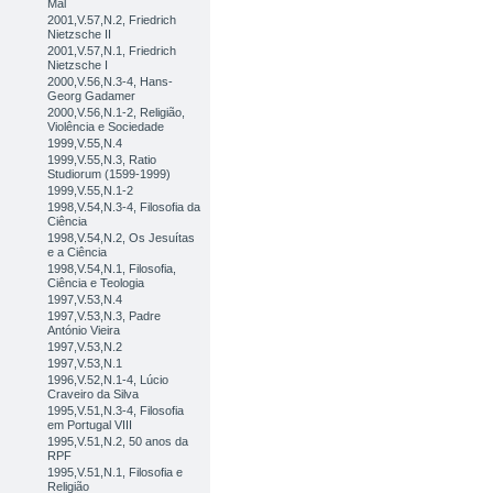
Mal
2001,V.57,N.2, Friedrich
Nietzsche II
2001,V.57,N.1, Friedrich
Nietzsche I
2000,V.56,N.3-4, Hans-
Georg Gadamer
2000,V.56,N.1-2, Religião,
Violência e Sociedade
1999,V.55,N.4
1999,V.55,N.3, Ratio
Studiorum (1599-1999)
1999,V.55,N.1-2
1998,V.54,N.3-4, Filosofia da
Ciência
1998,V.54,N.2, Os Jesuítas
e a Ciência
1998,V.54,N.1, Filosofia,
Ciência e Teologia
1997,V.53,N.4
1997,V.53,N.3, Padre
António Vieira
1997,V.53,N.2
1997,V.53,N.1
1996,V.52,N.1-4, Lúcio
Craveiro da Silva
1995,V.51,N.3-4, Filosofia
em Portugal VIII
1995,V.51,N.2, 50 anos da
RPF
1995,V.51,N.1, Filosofia e
Religião