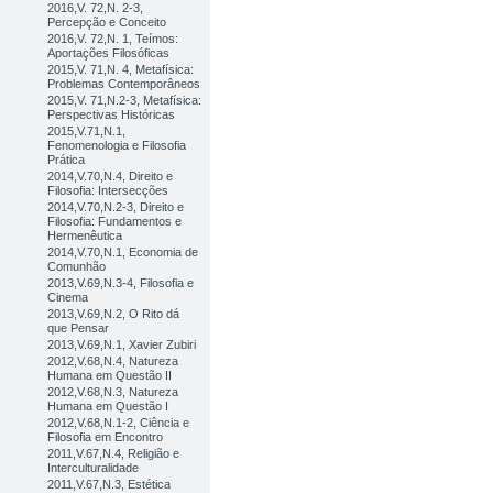
2016,V. 72,N. 2-3,
Percepção e Conceito
2016,V. 72,N. 1, Teímos:
Aportações Filosóficas
2015,V. 71,N. 4, Metafísica:
Problemas Contemporâneos
2015,V. 71,N.2-3, Metafísica:
Perspectivas Históricas
2015,V.71,N.1,
Fenomenologia e Filosofia
Prática
2014,V.70,N.4, Direito e
Filosofia: Intersecções
2014,V.70,N.2-3, Direito e
Filosofia: Fundamentos e
Hermenêutica
2014,V.70,N.1, Economia de
Comunhão
2013,V.69,N.3-4, Filosofia e
Cinema
2013,V.69,N.2, O Rito dá
que Pensar
2013,V.69,N.1, Xavier Zubiri
2012,V.68,N.4, Natureza
Humana em Questão II
2012,V.68,N.3, Natureza
Humana em Questão I
2012,V.68,N.1-2, Ciência e
Filosofia em Encontro
2011,V.67,N.4, Religião e
Interculturalidade
2011,V.67,N.3, Estética