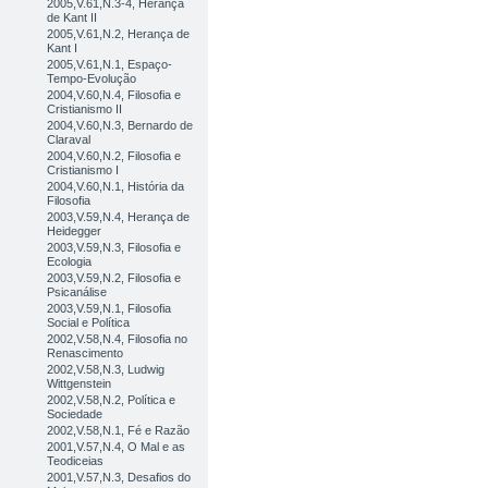
2005,V.61,N.3-4, Herança
de Kant II
2005,V.61,N.2, Herança de
Kant I
2005,V.61,N.1, Espaço-
Tempo-Evolução
2004,V.60,N.4, Filosofia e
Cristianismo II
2004,V.60,N.3, Bernardo de
Claraval
2004,V.60,N.2, Filosofia e
Cristianismo I
2004,V.60,N.1, História da
Filosofia
2003,V.59,N.4, Herança de
Heidegger
2003,V.59,N.3, Filosofia e
Ecologia
2003,V.59,N.2, Filosofia e
Psicanálise
2003,V.59,N.1, Filosofia
Social e Política
2002,V.58,N.4, Filosofia no
Renascimento
2002,V.58,N.3, Ludwig
Wittgenstein
2002,V.58,N.2, Política e
Sociedade
2002,V.58,N.1, Fé e Razão
2001,V.57,N.4, O Mal e as
Teodiceias
2001,V.57,N.3, Desafios do