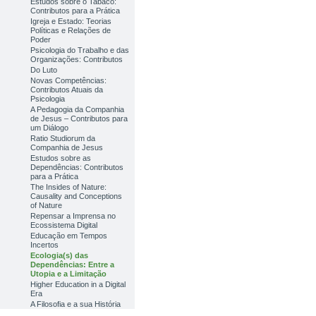
Estudos sobre o Tabaco:
Contributos para a Prática
Igreja e Estado: Teorias
Políticas e Relações de
Poder
Psicologia do Trabalho e das
Organizações: Contributos
Do Luto
Novas Competências:
Contributos Atuais da
Psicologia
A Pedagogia da Companhia
de Jesus – Contributos para
um Diálogo
Ratio Studiorum da
Companhia de Jesus
Estudos sobre as
Dependências: Contributos
para a Prática
The Insides of Nature:
Causality and Conceptions
of Nature
Repensar a Imprensa no
Ecossistema Digital
Educação em Tempos
Incertos
Ecologia(s) das
Dependências: Entre a
Utopia e a Limitação
Higher Education in a Digital
Era
A Filosofia e a sua História