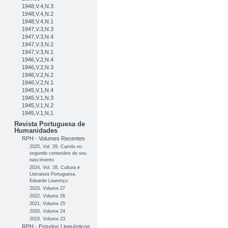
1948,V.4,N.3
1948,V.4,N.2
1948,V.4,N.1
1947,V.3,N.3
1947,V.3,N.4
1947,V.3,N.2
1947,V.3,N.1
1946,V.2,N.4
1946,V.2,N.3
1946,V.2,N.2
1946,V.2,N.1
1945,V.1,N.4
1945,V.1,N.3
1945,V.1,N.2
1945,V.1,N.1
Revista Portuguesa de
Humanidades
RPH - Volumes Recentes
2025, Vol. 29, Camilo no
segundo centenário do seu
nascimento
2024, Vol. 28, Cultura e
Literatura Portuguesa,
Eduardo Lourenço
2023, Volume 27
2022, Volume 26
2021, Volume 25
2020, Volume 24
2019, Volume 23
RPH - Estudos Linguísticos