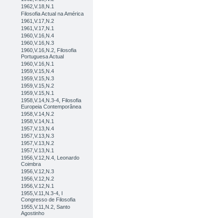
1962,V.18,N.1
Filosofia Actual na América
1961,V.17,N.2
1961,V.17,N.1
1960,V.16,N.4
1960,V.16,N.3
1960,V.16,N.2, Filosofia
Portuguesa Actual
1960,V.16,N.1
1959,V.15,N.4
1959,V.15,N.3
1959,V.15,N.2
1959,V.15,N.1
1958,V.14,N.3-4, Filosofia
Europeia Contemporânea
1958,V.14,N.2
1958,V.14,N.1
1957,V.13,N.4
1957,V.13,N.3
1957,V.13,N.2
1957,V.13,N.1
1956,V.12,N.4, Leonardo
Coimbra
1956,V.12,N.3
1956,V.12,N.2
1956,V.12,N.1
1955,V.11,N.3-4, I
Congresso de Filosofia
1955,V.11,N.2, Santo
Agostinho