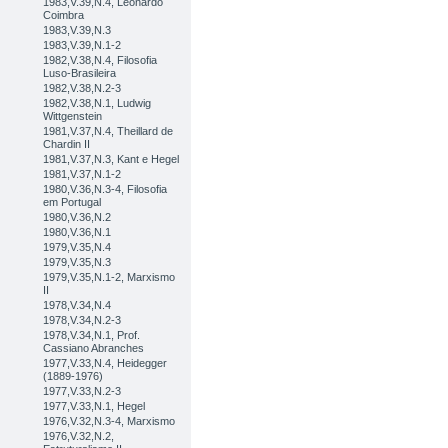
1983,V.39,N.4, Leonardo
Coimbra
1983,V.39,N.3
1983,V.39,N.1-2
1982,V.38,N.4, Filosofia
Luso-Brasileira
1982,V.38,N.2-3
1982,V.38,N.1, Ludwig
Wittgenstein
1981,V.37,N.4, Theillard de
Chardin II
1981,V.37,N.3, Kant e Hegel
1981,V.37,N.1-2
1980,V.36,N.3-4, Filosofia
em Portugal
1980,V.36,N.2
1980,V.36,N.1
1979,V.35,N.4
1979,V.35,N.3
1979,V.35,N.1-2, Marxismo
II
1978,V.34,N.4
1978,V.34,N.2-3
1978,V.34,N.1, Prof.
Cassiano Abranches
1977,V.33,N.4, Heidegger
(1889-1976)
1977,V.33,N.2-3
1977,V.33,N.1, Hegel
1976,V.32,N.3-4, Marxismo
1976,V.32,N.2,