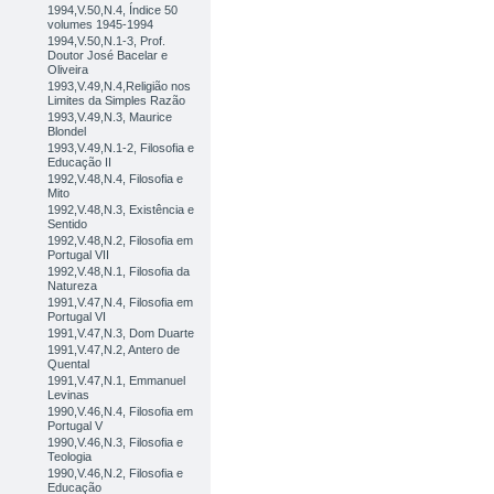
1994,V.50,N.4, Índice 50
volumes 1945-1994
1994,V.50,N.1-3, Prof.
Doutor José Bacelar e
Oliveira
1993,V.49,N.4,Religião nos
Limites da Simples Razão
1993,V.49,N.3, Maurice
Blondel
1993,V.49,N.1-2, Filosofia e
Educação II
1992,V.48,N.4, Filosofia e
Mito
1992,V.48,N.3, Existência e
Sentido
1992,V.48,N.2, Filosofia em
Portugal VII
1992,V.48,N.1, Filosofia da
Natureza
1991,V.47,N.4, Filosofia em
Portugal VI
1991,V.47,N.3, Dom Duarte
1991,V.47,N.2, Antero de
Quental
1991,V.47,N.1, Emmanuel
Levinas
1990,V.46,N.4, Filosofia em
Portugal V
1990,V.46,N.3, Filosofia e
Teologia
1990,V.46,N.2, Filosofia e
Educação