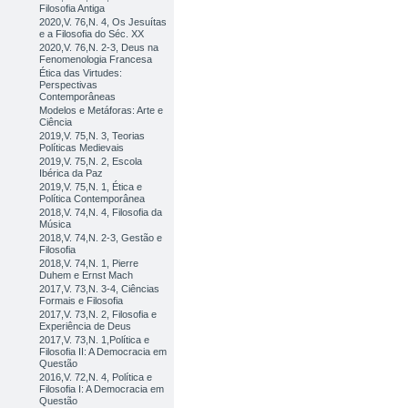
Filosofia Antiga
2020,V. 76,N. 4, Os Jesuítas
e a Filosofia do Séc. XX
2020,V. 76,N. 2-3, Deus na
Fenomenologia Francesa
Ética das Virtudes:
Perspectivas
Contemporâneas
Modelos e Metáforas: Arte e
Ciência
2019,V. 75,N. 3, Teorias
Políticas Medievais
2019,V. 75,N. 2, Escola
Ibérica da Paz
2019,V. 75,N. 1, Ética e
Política Contemporânea
2018,V. 74,N. 4, Filosofia da
Música
2018,V. 74,N. 2-3, Gestão e
Filosofia
2018,V. 74,N. 1, Pierre
Duhem e Ernst Mach
2017,V. 73,N. 3-4, Ciências
Formais e Filosofia
2017,V. 73,N. 2, Filosofia e
Experiência de Deus
2017,V. 73,N. 1,Política e
Filosofia II: A Democracia em
Questão
2016,V. 72,N. 4, Política e
Filosofia I: A Democracia em
Questão