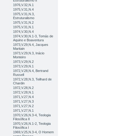
Estruturalismo II
1976,V.32,N.1
1975,V.31,N.4
1975,V.31,N.3,
Estruturalismo
1975,V.31,N.2
1975,V.31,N.1
1974,V.30,N.4
1974,V.30,N.1-3, Tomás de
Aquino e Boaventura
1973,V.29,N.4, Jacques
Maritain
1973,V.29,N.3, Inácio
Monteiro
1973,V.29,N.2
1973,V.29,N.1
1972,V.28,N.4, Bertrand
Russell
1972,V.28,N.3, Teilhard de
Chardin
1972,V.28,N.2
1972,V.28,N.1
1971,V.27,N.4
1971,V.27,N.3
1971,V.27,N.2
1971,V.27,N.1
1970,V.26,N.3-4, Teologia
Filosófica II
1970,V.26,N.1-2, Teologia
Filosófica I
1969,V.25,N.3-4, O Homem