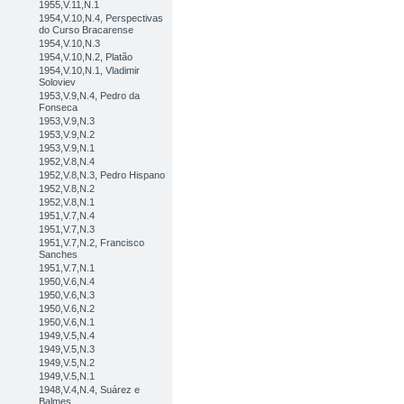
1955,V.11,N.1
1954,V.10,N.4, Perspectivas
do Curso Bracarense
1954,V.10,N.3
1954,V.10,N.2, Platão
1954,V.10,N.1, Vladimir
Soloviev
1953,V.9,N.4, Pedro da
Fonseca
1953,V.9,N.3
1953,V.9,N.2
1953,V.9,N.1
1952,V.8,N.4
1952,V.8,N.3, Pedro Hispano
1952,V.8,N.2
1952,V.8,N.1
1951,V.7,N.4
1951,V.7,N.3
1951,V.7,N.2, Francisco
Sanches
1951,V.7,N.1
1950,V.6,N.4
1950,V.6,N.3
1950,V.6,N.2
1950,V.6,N.1
1949,V.5,N.4
1949,V.5,N.3
1949,V.5,N.2
1949,V.5,N.1
1948,V.4,N.4, Suárez e
Balmes