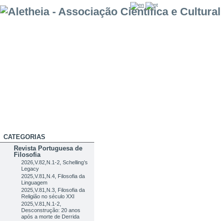
CATEGORIAS
Revista Portuguesa de
Filosofia
2026,V.82,N.1-2, Schelling’s
Legacy
2025,V.81,N.4, Filosofia da
Linguagem
2025,V.81,N.3, Filosofia da
Religião no século XXI
2025,V.81,N.1-2,
Desconstrução: 20 anos
após a morte de Derrida