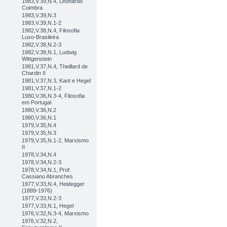
1983,V.39,N.4, Leonardo
Coimbra
1983,V.39,N.3
1983,V.39,N.1-2
1982,V.38,N.4, Filosofia
Luso-Brasileira
1982,V.38,N.2-3
1982,V.38,N.1, Ludwig
Wittgenstein
1981,V.37,N.4, Theillard de
Chardin II
1981,V.37,N.3, Kant e Hegel
1981,V.37,N.1-2
1980,V.36,N.3-4, Filosofia
em Portugal
1980,V.36,N.2
1980,V.36,N.1
1979,V.35,N.4
1979,V.35,N.3
1979,V.35,N.1-2, Marxismo
II
1978,V.34,N.4
1978,V.34,N.2-3
1978,V.34,N.1, Prof.
Cassiano Abranches
1977,V.33,N.4, Heidegger
(1889-1976)
1977,V.33,N.2-3
1977,V.33,N.1, Hegel
1976,V.32,N.3-4, Marxismo
1976,V.32,N.2,