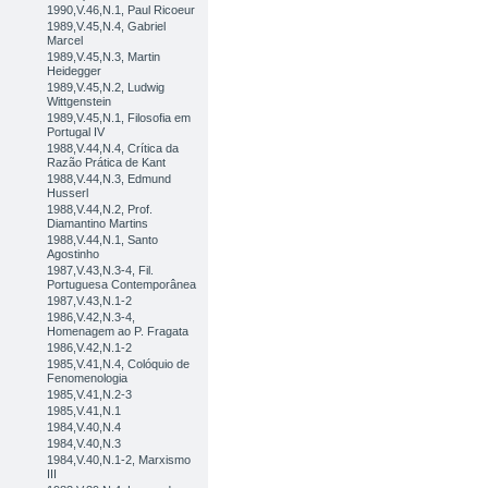
1990,V.46,N.1, Paul Ricoeur
1989,V.45,N.4, Gabriel
Marcel
1989,V.45,N.3, Martin
Heidegger
1989,V.45,N.2, Ludwig
Wittgenstein
1989,V.45,N.1, Filosofia em
Portugal IV
1988,V.44,N.4, Crítica da
Razão Prática de Kant
1988,V.44,N.3, Edmund
Husserl
1988,V.44,N.2, Prof.
Diamantino Martins
1988,V.44,N.1, Santo
Agostinho
1987,V.43,N.3-4, Fil.
Portuguesa Contemporânea
1987,V.43,N.1-2
1986,V.42,N.3-4,
Homenagem ao P. Fragata
1986,V.42,N.1-2
1985,V.41,N.4, Colóquio de
Fenomenologia
1985,V.41,N.2-3
1985,V.41,N.1
1984,V.40,N.4
1984,V.40,N.3
1984,V.40,N.1-2, Marxismo
III