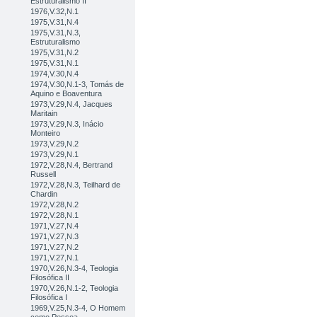
Estruturalismo II
1976,V.32,N.1
1975,V.31,N.4
1975,V.31,N.3,
Estruturalismo
1975,V.31,N.2
1975,V.31,N.1
1974,V.30,N.4
1974,V.30,N.1-3, Tomás de
Aquino e Boaventura
1973,V.29,N.4, Jacques
Maritain
1973,V.29,N.3, Inácio
Monteiro
1973,V.29,N.2
1973,V.29,N.1
1972,V.28,N.4, Bertrand
Russell
1972,V.28,N.3, Teilhard de
Chardin
1972,V.28,N.2
1972,V.28,N.1
1971,V.27,N.4
1971,V.27,N.3
1971,V.27,N.2
1971,V.27,N.1
1970,V.26,N.3-4, Teologia
Filosófica II
1970,V.26,N.1-2, Teologia
Filosófica I
1969,V.25,N.3-4, O Homem