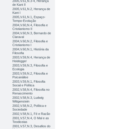
2005,V.61,N.3-4, Herança
de Kant II
2005,V.61,N.2, Herança de
Kant I
2005,V.61,N.1, Espaço-
Tempo-Evolução
2004,V.60,N.4, Filosofia e
Cristianismo II
2004,V.60,N.3, Bernardo de
Claraval
2004,V.60,N.2, Filosofia e
Cristianismo I
2004,V.60,N.1, História da
Filosofia
2003,V.59,N.4, Herança de
Heidegger
2003,V.59,N.3, Filosofia e
Ecologia
2003,V.59,N.2, Filosofia e
Psicanálise
2003,V.59,N.1, Filosofia
Social e Política
2002,V.58,N.4, Filosofia no
Renascimento
2002,V.58,N.3, Ludwig
Wittgenstein
2002,V.58,N.2, Política e
Sociedade
2002,V.58,N.1, Fé e Razão
2001,V.57,N.4, O Mal e as
Teodiceias
2001,V.57,N.3, Desafios do