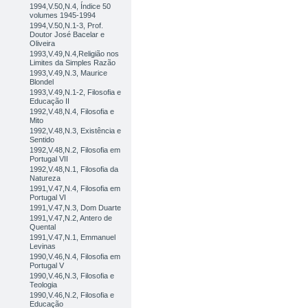
1994,V.50,N.4, Índice 50
volumes 1945-1994
1994,V.50,N.1-3, Prof.
Doutor José Bacelar e
Oliveira
1993,V.49,N.4,Religião nos
Limites da Simples Razão
1993,V.49,N.3, Maurice
Blondel
1993,V.49,N.1-2, Filosofia e
Educação II
1992,V.48,N.4, Filosofia e
Mito
1992,V.48,N.3, Existência e
Sentido
1992,V.48,N.2, Filosofia em
Portugal VII
1992,V.48,N.1, Filosofia da
Natureza
1991,V.47,N.4, Filosofia em
Portugal VI
1991,V.47,N.3, Dom Duarte
1991,V.47,N.2, Antero de
Quental
1991,V.47,N.1, Emmanuel
Levinas
1990,V.46,N.4, Filosofia em
Portugal V
1990,V.46,N.3, Filosofia e
Teologia
1990,V.46,N.2, Filosofia e
Educação