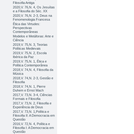
Filosofia Antiga
2020,V. 76,N. 4, Os Jesuítas
e a Filosofia do Séc. XX
2020,V. 76,N. 2-3, Deus na
Fenomenologia Francesa
Ética das Virtudes:
Perspectivas
Contemporâneas
Modelos e Metáforas: Arte e
Ciência
2019,V. 75,N. 3, Teorias
Políticas Medievais
2019,V. 75,N. 2, Escola
Ibérica da Paz
2019,V. 75,N. 1, Ética e
Política Contemporânea
2018,V. 74,N. 4, Filosofia da
Música
2018,V. 74,N. 2-3, Gestão e
Filosofia
2018,V. 74,N. 1, Pierre
Duhem e Ernst Mach
2017,V. 73,N. 3-4, Ciências
Formais e Filosofia
2017,V. 73,N. 2, Filosofia e
Experiência de Deus
2017,V. 73,N. 1,Política e
Filosofia II: A Democracia em
Questão
2016,V. 72,N. 4, Política e
Filosofia I: A Democracia em
Questão