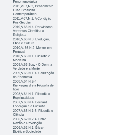
Fenomenológica
2011,V.67,N.2, Pensamento
Luso-Brasileiro
Contemporâneo
2011,V.67,N.1, A Condição
Pós-Secular
2010,V.66,N.4, Darwinismo:
Vertentes Científica e
Religiosa
2010,V.66,N.3, Evolução,
Ética e Cultura
2010,V. 66,N.2, Morrer em
Portugal
2010,V.66,N.1, Filosofia e
Medicina
2009,V.65,Sup. - O Dom, a
Verdade e a Morte
2009,V.65,N.1-4, Civilização
da Economia
2008,V.64,N.2-4,
Kierkegaard e a Filosofia de
hoje
2008,V.64,N.1, Filosofia e
Espiritualidade
2007,V.63,N.4, Bernard
Lonergan e a Filosofia
2007,V.63,N.1-3, Filosofia e
Ciência
2006,V.62,N.2-4, Entre
Razão e Revelação
2006,V.62,N.1, Ética-
Bioética-Sociedade