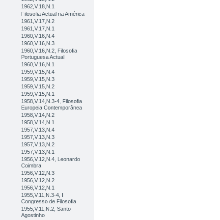
1962,V.18,N.1
Filosofia Actual na América
1961,V.17,N.2
1961,V.17,N.1
1960,V.16,N.4
1960,V.16,N.3
1960,V.16,N.2, Filosofia
Portuguesa Actual
1960,V.16,N.1
1959,V.15,N.4
1959,V.15,N.3
1959,V.15,N.2
1959,V.15,N.1
1958,V.14,N.3-4, Filosofia
Europeia Contemporânea
1958,V.14,N.2
1958,V.14,N.1
1957,V.13,N.4
1957,V.13,N.3
1957,V.13,N.2
1957,V.13,N.1
1956,V.12,N.4, Leonardo
Coimbra
1956,V.12,N.3
1956,V.12,N.2
1956,V.12,N.1
1955,V.11,N.3-4, I
Congresso de Filosofia
1955,V.11,N.2, Santo
Agostinho