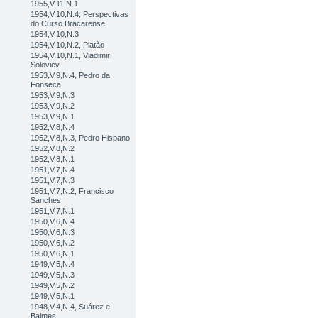
1955,V.11,N.1
1954,V.10,N.4, Perspectivas
do Curso Bracarense
1954,V.10,N.3
1954,V.10,N.2, Platão
1954,V.10,N.1, Vladimir
Soloviev
1953,V.9,N.4, Pedro da
Fonseca
1953,V.9,N.3
1953,V.9,N.2
1953,V.9,N.1
1952,V.8,N.4
1952,V.8,N.3, Pedro Hispano
1952,V.8,N.2
1952,V.8,N.1
1951,V.7,N.4
1951,V.7,N.3
1951,V.7,N.2, Francisco
Sanches
1951,V.7,N.1
1950,V.6,N.4
1950,V.6,N.3
1950,V.6,N.2
1950,V.6,N.1
1949,V.5,N.4
1949,V.5,N.3
1949,V.5,N.2
1949,V.5,N.1
1948,V.4,N.4, Suárez e
Balmes