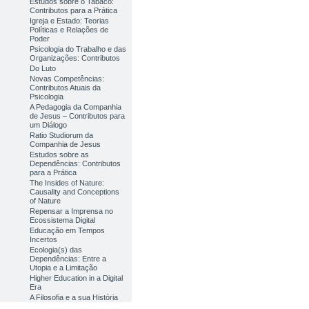
Estudos sobre o Tabaco:
Contributos para a Prática
Igreja e Estado: Teorias
Políticas e Relações de
Poder
Psicologia do Trabalho e das
Organizações: Contributos
Do Luto
Novas Competências:
Contributos Atuais da
Psicologia
A Pedagogia da Companhia
de Jesus – Contributos para
um Diálogo
Ratio Studiorum da
Companhia de Jesus
Estudos sobre as
Dependências: Contributos
para a Prática
The Insides of Nature:
Causality and Conceptions
of Nature
Repensar a Imprensa no
Ecossistema Digital
Educação em Tempos
Incertos
Ecologia(s) das
Dependências: Entre a
Utopia e a Limitação
Higher Education in a Digital
Era
A Filosofia e a sua História