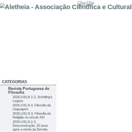
CATEGORIAS
Revista Portuguesa de
Filosofia
2026,V.82,N.1-2, Schelling’s
Legacy
2025,V.81,N.4, Filosofia da
Linguagem
2025,V.81,N.3, Filosofia da
Religião no século XXI
2025,V.81,N.1-2,
Desconstrução: 20 anos
após a morte de Derrida