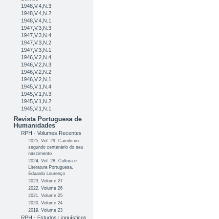
1948,V.4,N.3
1948,V.4,N.2
1948,V.4,N.1
1947,V.3,N.3
1947,V.3,N.4
1947,V.3,N.2
1947,V.3,N.1
1946,V.2,N.4
1946,V.2,N.3
1946,V.2,N.2
1946,V.2,N.1
1945,V.1,N.4
1945,V.1,N.3
1945,V.1,N.2
1945,V.1,N.1
Revista Portuguesa de
Humanidades
RPH - Volumes Recentes
2025, Vol. 29, Camilo no
segundo centenário do seu
nascimento
2024, Vol. 28, Cultura e
Literatura Portuguesa,
Eduardo Lourenço
2023, Volume 27
2022, Volume 26
2021, Volume 25
2020, Volume 24
2019, Volume 23
RPH - Estudos Linguísticos