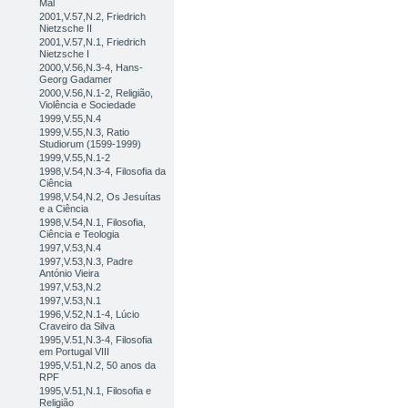
Mal
2001,V.57,N.2, Friedrich
Nietzsche II
2001,V.57,N.1, Friedrich
Nietzsche I
2000,V.56,N.3-4, Hans-
Georg Gadamer
2000,V.56,N.1-2, Religião,
Violência e Sociedade
1999,V.55,N.4
1999,V.55,N.3, Ratio
Studiorum (1599-1999)
1999,V.55,N.1-2
1998,V.54,N.3-4, Filosofia da
Ciência
1998,V.54,N.2, Os Jesuítas
e a Ciência
1998,V.54,N.1, Filosofia,
Ciência e Teologia
1997,V.53,N.4
1997,V.53,N.3, Padre
António Vieira
1997,V.53,N.2
1997,V.53,N.1
1996,V.52,N.1-4, Lúcio
Craveiro da Silva
1995,V.51,N.3-4, Filosofia
em Portugal VIII
1995,V.51,N.2, 50 anos da
RPF
1995,V.51,N.1, Filosofia e
Religião