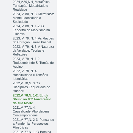
2024,V.80,N.4, Metafísica:
Fundação, Modalidade e
Realidade
2024, V. 80, N. 3, Metafísica:
Mente, Identidade e
Sociedade
2024, V. 80, N. 1-2, O
Espectro do Marxismo na
Filosofia
2023, V. 79, N. 4, As Razões
do Coração: Blaise Pascal
2023, V. 79, N. 3, A Natureza
da Verdade: Teorias e
Reflexões
2023, V. 79, N. 1-2,
Redescobrindo S. Tomás de
Aquino
2022, V. 78, N. 4,
Hospitalidade e Tensões
Identitárias
2022,V. 78,N. 3,Os
Discípulos Esquecidos de
Husserl
2022,V. 78,N. 1-2, Edith
Stein: no 80º Aniversário
da sua Morte
2021,V. 77,N. 4,
Causalidade: Abordagens
Contemporâneas
2021,V. 77,N. 2-3, Pensando
a Pandemia: Perspetivas
Filosóficas
2021,V. 77,N. 1, O Bem na