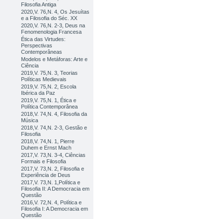
Filosofia Antiga
2020,V. 76,N. 4, Os Jesuítas
e a Filosofia do Séc. XX
2020,V. 76,N. 2-3, Deus na
Fenomenologia Francesa
Ética das Virtudes:
Perspectivas
Contemporâneas
Modelos e Metáforas: Arte e
Ciência
2019,V. 75,N. 3, Teorias
Políticas Medievais
2019,V. 75,N. 2, Escola
Ibérica da Paz
2019,V. 75,N. 1, Ética e
Política Contemporânea
2018,V. 74,N. 4, Filosofia da
Música
2018,V. 74,N. 2-3, Gestão e
Filosofia
2018,V. 74,N. 1, Pierre
Duhem e Ernst Mach
2017,V. 73,N. 3-4, Ciências
Formais e Filosofia
2017,V. 73,N. 2, Filosofia e
Experiência de Deus
2017,V. 73,N. 1,Política e
Filosofia II: A Democracia em
Questão
2016,V. 72,N. 4, Política e
Filosofia I: A Democracia em
Questão