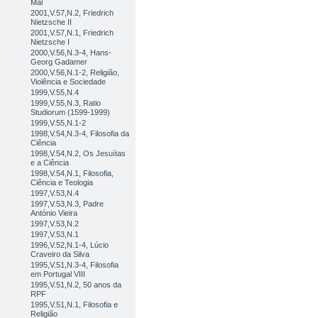
Mal
2001,V.57,N.2, Friedrich
Nietzsche II
2001,V.57,N.1, Friedrich
Nietzsche I
2000,V.56,N.3-4, Hans-
Georg Gadamer
2000,V.56,N.1-2, Religião,
Violência e Sociedade
1999,V.55,N.4
1999,V.55,N.3, Ratio
Studiorum (1599-1999)
1999,V.55,N.1-2
1998,V.54,N.3-4, Filosofia da
Ciência
1998,V.54,N.2, Os Jesuítas
e a Ciência
1998,V.54,N.1, Filosofia,
Ciência e Teologia
1997,V.53,N.4
1997,V.53,N.3, Padre
António Vieira
1997,V.53,N.2
1997,V.53,N.1
1996,V.52,N.1-4, Lúcio
Craveiro da Silva
1995,V.51,N.3-4, Filosofia
em Portugal VIII
1995,V.51,N.2, 50 anos da
RPF
1995,V.51,N.1, Filosofia e
Religião