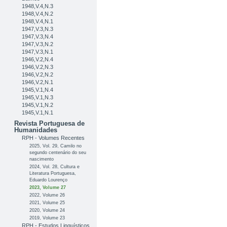
1948,V.4,N.3
1948,V.4,N.2
1948,V.4,N.1
1947,V.3,N.3
1947,V.3,N.4
1947,V.3,N.2
1947,V.3,N.1
1946,V.2,N.4
1946,V.2,N.3
1946,V.2,N.2
1946,V.2,N.1
1945,V.1,N.4
1945,V.1,N.3
1945,V.1,N.2
1945,V.1,N.1
Revista Portuguesa de
Humanidades
RPH - Volumes Recentes
2025, Vol. 29, Camilo no
segundo centenário do seu
nascimento
2024, Vol. 28, Cultura e
Literatura Portuguesa,
Eduardo Lourenço
2023, Volume 27
2022, Volume 26
2021, Volume 25
2020, Volume 24
2019, Volume 23
RPH - Estudos Linguísticos