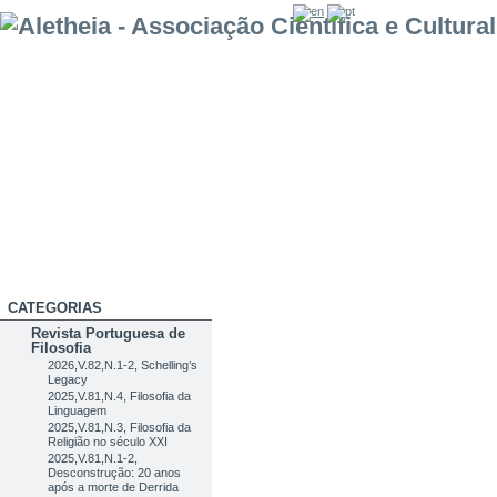
CATEGORIAS
Revista Portuguesa de
Filosofia
2026,V.82,N.1-2, Schelling’s
Legacy
2025,V.81,N.4, Filosofia da
Linguagem
2025,V.81,N.3, Filosofia da
Religião no século XXI
2025,V.81,N.1-2,
Desconstrução: 20 anos
após a morte de Derrida