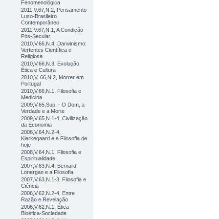
Fenomenológica
2011,V.67,N.2, Pensamento
Luso-Brasileiro
Contemporâneo
2011,V.67,N.1, A Condição
Pós-Secular
2010,V.66,N.4, Darwinismo:
Vertentes Científica e
Religiosa
2010,V.66,N.3, Evolução,
Ética e Cultura
2010,V. 66,N.2, Morrer em
Portugal
2010,V.66,N.1, Filosofia e
Medicina
2009,V.65,Sup. - O Dom, a
Verdade e a Morte
2009,V.65,N.1-4, Civilização
da Economia
2008,V.64,N.2-4,
Kierkegaard e a Filosofia de
hoje
2008,V.64,N.1, Filosofia e
Espiritualidade
2007,V.63,N.4, Bernard
Lonergan e a Filosofia
2007,V.63,N.1-3, Filosofia e
Ciência
2006,V.62,N.2-4, Entre
Razão e Revelação
2006,V.62,N.1, Ética-
Bioética-Sociedade