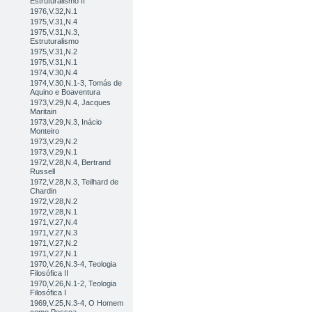
Estruturalismo II
1976,V.32,N.1
1975,V.31,N.4
1975,V.31,N.3,
Estruturalismo
1975,V.31,N.2
1975,V.31,N.1
1974,V.30,N.4
1974,V.30,N.1-3, Tomás de
Aquino e Boaventura
1973,V.29,N.4, Jacques
Maritain
1973,V.29,N.3, Inácio
Monteiro
1973,V.29,N.2
1973,V.29,N.1
1972,V.28,N.4, Bertrand
Russell
1972,V.28,N.3, Teilhard de
Chardin
1972,V.28,N.2
1972,V.28,N.1
1971,V.27,N.4
1971,V.27,N.3
1971,V.27,N.2
1971,V.27,N.1
1970,V.26,N.3-4, Teologia
Filosófica II
1970,V.26,N.1-2, Teologia
Filosófica I
1969,V.25,N.3-4, O Homem