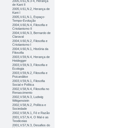
2005,V.61,N.3-4, Herança
de Kant II
2005,V.61,N.2, Herança de
Kant I
2005,V.61,N.1, Espaço-
Tempo-Evolução
2004,V.60,N.4, Filosofia e
Cristianismo II
2004,V.60,N.3, Bernardo de
Claraval
2004,V.60,N.2, Filosofia e
Cristianismo I
2004,V.60,N.1, História da
Filosofia
2003,V.59,N.4, Herança de
Heidegger
2003,V.59,N.3, Filosofia e
Ecologia
2003,V.59,N.2, Filosofia e
Psicanálise
2003,V.59,N.1, Filosofia
Social e Política
2002,V.58,N.4, Filosofia no
Renascimento
2002,V.58,N.3, Ludwig
Wittgenstein
2002,V.58,N.2, Política e
Sociedade
2002,V.58,N.1, Fé e Razão
2001,V.57,N.4, O Mal e as
Teodiceias
2001,V.57,N.3, Desafios do