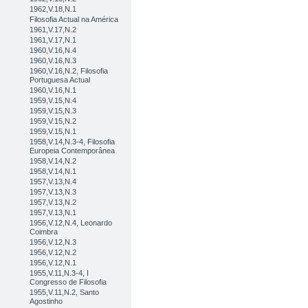
1962,V.18,N.1
Filosofia Actual na América
1961,V.17,N.2
1961,V.17,N.1
1960,V.16,N.4
1960,V.16,N.3
1960,V.16,N.2, Filosofia
Portuguesa Actual
1960,V.16,N.1
1959,V.15,N.4
1959,V.15,N.3
1959,V.15,N.2
1959,V.15,N.1
1958,V.14,N.3-4, Filosofia
Europeia Contemporânea
1958,V.14,N.2
1958,V.14,N.1
1957,V.13,N.4
1957,V.13,N.3
1957,V.13,N.2
1957,V.13,N.1
1956,V.12,N.4, Leonardo
Coimbra
1956,V.12,N.3
1956,V.12,N.2
1956,V.12,N.1
1955,V.11,N.3-4, I
Congresso de Filosofia
1955,V.11,N.2, Santo
Agostinho