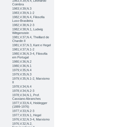
1983,V.39,N.4, Leonardo
Coimbra
1983,V.39,N.3
1983,V.39,N.1-2
1982,V.38,N.4, Filosofia
Luso-Brasileira
1982,V.38,N.2-3
1982,V.38,N.1, Ludwig
Wittgenstein
1981,V.37,N.4, Theillard de
Chardin II
1981,V.37,N.3, Kant e Hegel
1981,V.37,N.1-2
1980,V.36,N.3-4, Filosofia
em Portugal
1980,V.36,N.2
1980,V.36,N.1
1979,V.35,N.4
1979,V.35,N.3
1979,V.35,N.1-2, Marxismo
II
1978,V.34,N.4
1978,V.34,N.2-3
1978,V.34,N.1, Prof.
Cassiano Abranches
1977,V.33,N.4, Heidegger
(1889-1976)
1977,V.33,N.2-3
1977,V.33,N.1, Hegel
1976,V.32,N.3-4, Marxismo
1976,V.32,N.2,