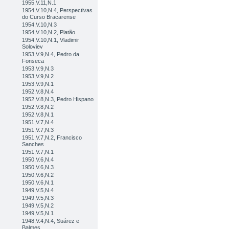
1955,V.11,N.1
1954,V.10,N.4, Perspectivas
do Curso Bracarense
1954,V.10,N.3
1954,V.10,N.2, Platão
1954,V.10,N.1, Vladimir
Soloviev
1953,V.9,N.4, Pedro da
Fonseca
1953,V.9,N.3
1953,V.9,N.2
1953,V.9,N.1
1952,V.8,N.4
1952,V.8,N.3, Pedro Hispano
1952,V.8,N.2
1952,V.8,N.1
1951,V.7,N.4
1951,V.7,N.3
1951,V.7,N.2, Francisco
Sanches
1951,V.7,N.1
1950,V.6,N.4
1950,V.6,N.3
1950,V.6,N.2
1950,V.6,N.1
1949,V.5,N.4
1949,V.5,N.3
1949,V.5,N.2
1949,V.5,N.1
1948,V.4,N.4, Suárez e
Balmes