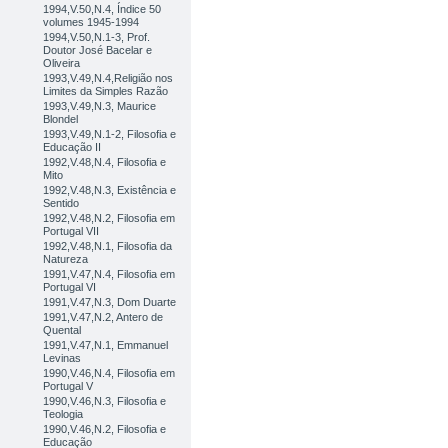
1994,V.50,N.4, Índice 50
volumes 1945-1994
1994,V.50,N.1-3, Prof.
Doutor José Bacelar e
Oliveira
1993,V.49,N.4,Religião nos
Limites da Simples Razão
1993,V.49,N.3, Maurice
Blondel
1993,V.49,N.1-2, Filosofia e
Educação II
1992,V.48,N.4, Filosofia e
Mito
1992,V.48,N.3, Existência e
Sentido
1992,V.48,N.2, Filosofia em
Portugal VII
1992,V.48,N.1, Filosofia da
Natureza
1991,V.47,N.4, Filosofia em
Portugal VI
1991,V.47,N.3, Dom Duarte
1991,V.47,N.2, Antero de
Quental
1991,V.47,N.1, Emmanuel
Levinas
1990,V.46,N.4, Filosofia em
Portugal V
1990,V.46,N.3, Filosofia e
Teologia
1990,V.46,N.2, Filosofia e
Educação