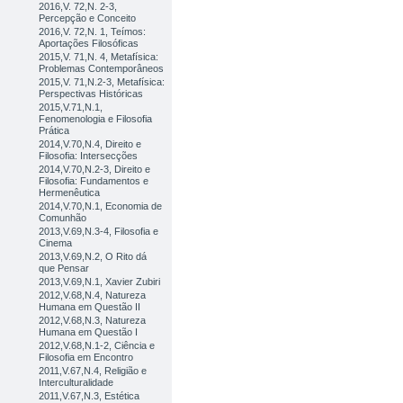
2016,V. 72,N. 2-3,
Percepção e Conceito
2016,V. 72,N. 1, Teímos:
Aportações Filosóficas
2015,V. 71,N. 4, Metafísica:
Problemas Contemporâneos
2015,V. 71,N.2-3, Metafísica:
Perspectivas Históricas
2015,V.71,N.1,
Fenomenologia e Filosofia
Prática
2014,V.70,N.4, Direito e
Filosofia: Intersecções
2014,V.70,N.2-3, Direito e
Filosofia: Fundamentos e
Hermenêutica
2014,V.70,N.1, Economia de
Comunhão
2013,V.69,N.3-4, Filosofia e
Cinema
2013,V.69,N.2, O Rito dá
que Pensar
2013,V.69,N.1, Xavier Zubiri
2012,V.68,N.4, Natureza
Humana em Questão II
2012,V.68,N.3, Natureza
Humana em Questão I
2012,V.68,N.1-2, Ciência e
Filosofia em Encontro
2011,V.67,N.4, Religião e
Interculturalidade
2011,V.67,N.3, Estética