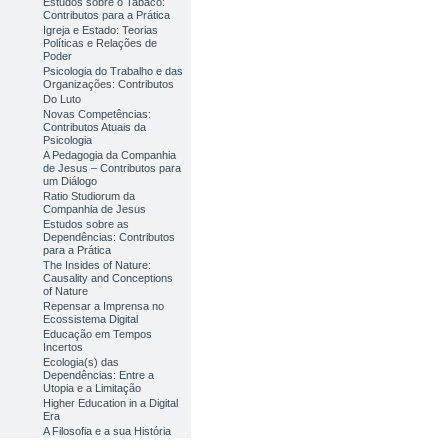
Estudos sobre o Tabaco:
Contributos para a Prática
Igreja e Estado: Teorias
Políticas e Relações de
Poder
Psicologia do Trabalho e das
Organizações: Contributos
Do Luto
Novas Competências:
Contributos Atuais da
Psicologia
A Pedagogia da Companhia
de Jesus – Contributos para
um Diálogo
Ratio Studiorum da
Companhia de Jesus
Estudos sobre as
Dependências: Contributos
para a Prática
The Insides of Nature:
Causality and Conceptions
of Nature
Repensar a Imprensa no
Ecossistema Digital
Educação em Tempos
Incertos
Ecologia(s) das
Dependências: Entre a
Utopia e a Limitação
Higher Education in a Digital
Era
A Filosofia e a sua História