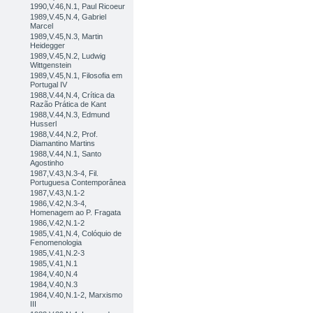
1990,V.46,N.1, Paul Ricoeur
1989,V.45,N.4, Gabriel
Marcel
1989,V.45,N.3, Martin
Heidegger
1989,V.45,N.2, Ludwig
Wittgenstein
1989,V.45,N.1, Filosofia em
Portugal IV
1988,V.44,N.4, Crítica da
Razão Prática de Kant
1988,V.44,N.3, Edmund
Husserl
1988,V.44,N.2, Prof.
Diamantino Martins
1988,V.44,N.1, Santo
Agostinho
1987,V.43,N.3-4, Fil.
Portuguesa Contemporânea
1987,V.43,N.1-2
1986,V.42,N.3-4,
Homenagem ao P. Fragata
1986,V.42,N.1-2
1985,V.41,N.4, Colóquio de
Fenomenologia
1985,V.41,N.2-3
1985,V.41,N.1
1984,V.40,N.4
1984,V.40,N.3
1984,V.40,N.1-2, Marxismo
III