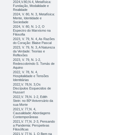
2024,V.80,N.4, Metafísica:
Fundação, Modalidade e
Realidade
2024, V. 80, N. 3, Metafísica:
Mente, Identidade e
Sociedade
2024, V. 80, N. 1-2, O
Espectro do Marxismo na
Filosofia
2023, V. 79, N. 4, As Razões
do Coração: Blaise Pascal
2023, V. 79, N. 3, A Natureza
da Verdade: Teorias e
Reflexões
2023, V. 79, N. 1-2,
Redescobrindo S. Tomás de
Aquino
2022, V. 78, N. 4,
Hospitalidade e Tensões
Identitárias
2022,V. 78,N. 3,Os
Discípulos Esquecidos de
Husserl
2022,V. 78,N. 1-2, Edith
Stein: no 80º Aniversário da
sua Morte
2021,V. 77,N. 4,
Causalidade: Abordagens
Contemporâneas
2021,V. 77,N. 2-3, Pensando
a Pandemia: Perspetivas
Filosóficas
2021,V. 77,N. 1, O Bem na