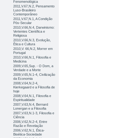
Fenomenológica
2011,V.67,N.2, Pensamento
Luso-Brasileiro
Contemporâneo
2011,V.67,N.1, A Condição
Pós-Secular
2010,V.66,N.4, Darwinismo:
Vertentes Científica e
Religiosa
2010,V.66,N.3, Evolução,
Ética e Cultura
2010,V. 66,N.2, Morrer em
Portugal
2010,V.66,N.1, Filosofia e
Medicina
2009,V.65,Sup. - O Dom, a
Verdade e a Morte
2009,V.65,N.1-4, Civilização
da Economia
2008,V.64,N.2-4,
Kierkegaard e a Filosofia de
hoje
2008,V.64,N.1, Filosofia e
Espiritualidade
2007,V.63,N.4, Bernard
Lonergan e a Filosofia
2007,V.63,N.1-3, Filosofia e
Ciência
2006,V.62,N.2-4, Entre
Razão e Revelação
2006,V.62,N.1, Ética-
Bioética-Sociedade