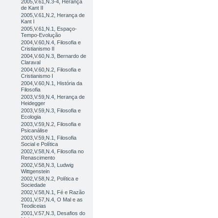
2005,V.61,N.3-4, Herança
de Kant II
2005,V.61,N.2, Herança de
Kant I
2005,V.61,N.1, Espaço-
Tempo-Evolução
2004,V.60,N.4, Filosofia e
Cristianismo II
2004,V.60,N.3, Bernardo de
Claraval
2004,V.60,N.2, Filosofia e
Cristianismo I
2004,V.60,N.1, História da
Filosofia
2003,V.59,N.4, Herança de
Heidegger
2003,V.59,N.3, Filosofia e
Ecologia
2003,V.59,N.2, Filosofia e
Psicanálise
2003,V.59,N.1, Filosofia
Social e Política
2002,V.58,N.4, Filosofia no
Renascimento
2002,V.58,N.3, Ludwig
Wittgenstein
2002,V.58,N.2, Política e
Sociedade
2002,V.58,N.1, Fé e Razão
2001,V.57,N.4, O Mal e as
Teodiceias
2001,V.57,N.3, Desafios do