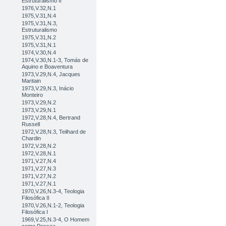
Estruturalismo II
1976,V.32,N.1
1975,V.31,N.4
1975,V.31,N.3,
Estruturalismo
1975,V.31,N.2
1975,V.31,N.1
1974,V.30,N.4
1974,V.30,N.1-3, Tomás de
Aquino e Boaventura
1973,V.29,N.4, Jacques
Maritain
1973,V.29,N.3, Inácio
Monteiro
1973,V.29,N.2
1973,V.29,N.1
1972,V.28,N.4, Bertrand
Russell
1972,V.28,N.3, Teilhard de
Chardin
1972,V.28,N.2
1972,V.28,N.1
1971,V.27,N.4
1971,V.27,N.3
1971,V.27,N.2
1971,V.27,N.1
1970,V.26,N.3-4, Teologia
Filosófica II
1970,V.26,N.1-2, Teologia
Filosófica I
1969,V.25,N.3-4, O Homem