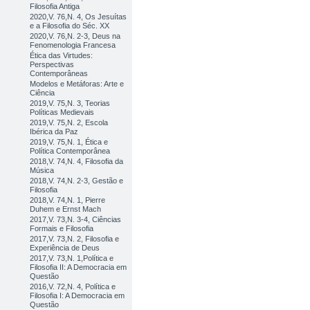
Filosofia Antiga
2020,V. 76,N. 4, Os Jesuítas
e a Filosofia do Séc. XX
2020,V. 76,N. 2-3, Deus na
Fenomenologia Francesa
Ética das Virtudes:
Perspectivas
Contemporâneas
Modelos e Metáforas: Arte e
Ciência
2019,V. 75,N. 3, Teorias
Políticas Medievais
2019,V. 75,N. 2, Escola
Ibérica da Paz
2019,V. 75,N. 1, Ética e
Política Contemporânea
2018,V. 74,N. 4, Filosofia da
Música
2018,V. 74,N. 2-3, Gestão e
Filosofia
2018,V. 74,N. 1, Pierre
Duhem e Ernst Mach
2017,V. 73,N. 3-4, Ciências
Formais e Filosofia
2017,V. 73,N. 2, Filosofia e
Experiência de Deus
2017,V. 73,N. 1,Política e
Filosofia II: A Democracia em
Questão
2016,V. 72,N. 4, Política e
Filosofia I: A Democracia em
Questão