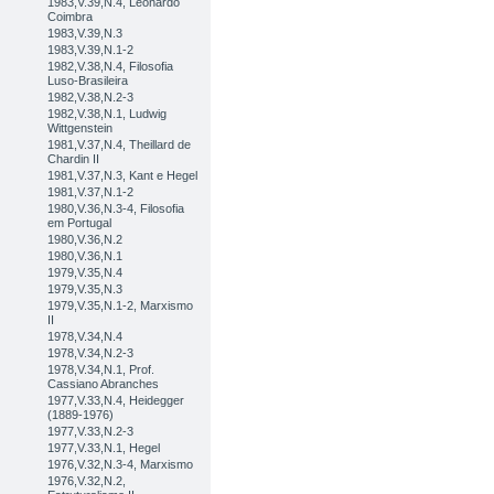
1983,V.39,N.4, Leonardo
Coimbra
1983,V.39,N.3
1983,V.39,N.1-2
1982,V.38,N.4, Filosofia
Luso-Brasileira
1982,V.38,N.2-3
1982,V.38,N.1, Ludwig
Wittgenstein
1981,V.37,N.4, Theillard de
Chardin II
1981,V.37,N.3, Kant e Hegel
1981,V.37,N.1-2
1980,V.36,N.3-4, Filosofia
em Portugal
1980,V.36,N.2
1980,V.36,N.1
1979,V.35,N.4
1979,V.35,N.3
1979,V.35,N.1-2, Marxismo
II
1978,V.34,N.4
1978,V.34,N.2-3
1978,V.34,N.1, Prof.
Cassiano Abranches
1977,V.33,N.4, Heidegger
(1889-1976)
1977,V.33,N.2-3
1977,V.33,N.1, Hegel
1976,V.32,N.3-4, Marxismo
1976,V.32,N.2,