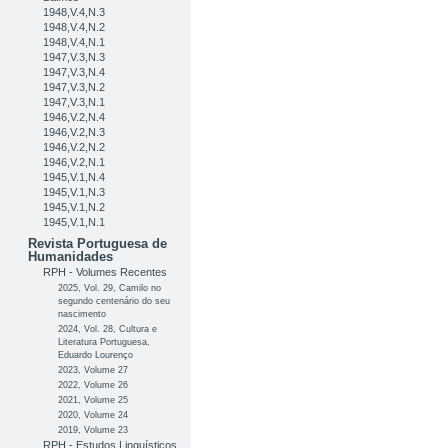
1948,V.4,N.3
1948,V.4,N.2
1948,V.4,N.1
1947,V.3,N.3
1947,V.3,N.4
1947,V.3,N.2
1947,V.3,N.1
1946,V.2,N.4
1946,V.2,N.3
1946,V.2,N.2
1946,V.2,N.1
1945,V.1,N.4
1945,V.1,N.3
1945,V.1,N.2
1945,V.1,N.1
Revista Portuguesa de
Humanidades
RPH - Volumes Recentes
2025, Vol. 29, Camilo no
segundo centenário do seu
nascimento
2024, Vol. 28, Cultura e
Literatura Portuguesa,
Eduardo Lourenço
2023, Volume 27
2022, Volume 26
2021, Volume 25
2020, Volume 24
2019, Volume 23
RPH - Estudos Linguísticos