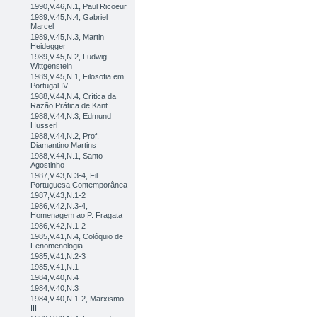
1990,V.46,N.1, Paul Ricoeur
1989,V.45,N.4, Gabriel
Marcel
1989,V.45,N.3, Martin
Heidegger
1989,V.45,N.2, Ludwig
Wittgenstein
1989,V.45,N.1, Filosofia em
Portugal IV
1988,V.44,N.4, Crítica da
Razão Prática de Kant
1988,V.44,N.3, Edmund
Husserl
1988,V.44,N.2, Prof.
Diamantino Martins
1988,V.44,N.1, Santo
Agostinho
1987,V.43,N.3-4, Fil.
Portuguesa Contemporânea
1987,V.43,N.1-2
1986,V.42,N.3-4,
Homenagem ao P. Fragata
1986,V.42,N.1-2
1985,V.41,N.4, Colóquio de
Fenomenologia
1985,V.41,N.2-3
1985,V.41,N.1
1984,V.40,N.4
1984,V.40,N.3
1984,V.40,N.1-2, Marxismo
III