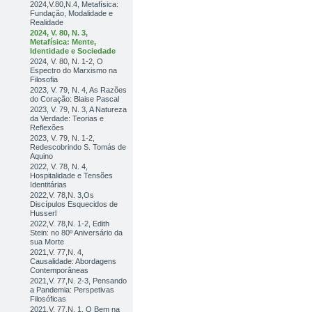
2024,V.80,N.4, Metafísica:
Fundação, Modalidade e
Realidade
2024, V. 80, N. 3,
Metafísica: Mente,
Identidade e Sociedade
2024, V. 80, N. 1-2, O
Espectro do Marxismo na
Filosofia
2023, V. 79, N. 4, As Razões
do Coração: Blaise Pascal
2023, V. 79, N. 3, A Natureza
da Verdade: Teorias e
Reflexões
2023, V. 79, N. 1-2,
Redescobrindo S. Tomás de
Aquino
2022, V. 78, N. 4,
Hospitalidade e Tensões
Identitárias
2022,V. 78,N. 3,Os
Discípulos Esquecidos de
Husserl
2022,V. 78,N. 1-2, Edith
Stein: no 80º Aniversário da
sua Morte
2021,V. 77,N. 4,
Causalidade: Abordagens
Contemporâneas
2021,V. 77,N. 2-3, Pensando
a Pandemia: Perspetivas
Filosóficas
2021,V. 77,N. 1, O Bem na