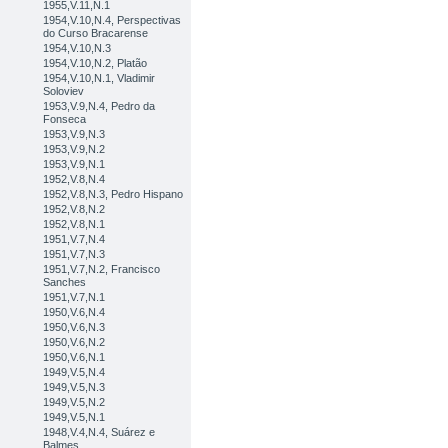
1955,V.11,N.1
1954,V.10,N.4, Perspectivas
do Curso Bracarense
1954,V.10,N.3
1954,V.10,N.2, Platão
1954,V.10,N.1, Vladimir
Soloviev
1953,V.9,N.4, Pedro da
Fonseca
1953,V.9,N.3
1953,V.9,N.2
1953,V.9,N.1
1952,V.8,N.4
1952,V.8,N.3, Pedro Hispano
1952,V.8,N.2
1952,V.8,N.1
1951,V.7,N.4
1951,V.7,N.3
1951,V.7,N.2, Francisco
Sanches
1951,V.7,N.1
1950,V.6,N.4
1950,V.6,N.3
1950,V.6,N.2
1950,V.6,N.1
1949,V.5,N.4
1949,V.5,N.3
1949,V.5,N.2
1949,V.5,N.1
1948,V.4,N.4, Suárez e
Balmes