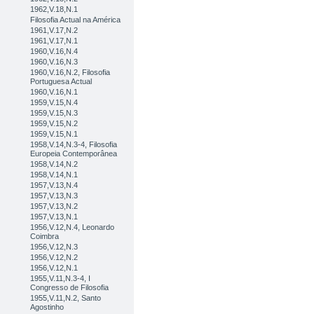
1962,V.18,N.1
Filosofia Actual na América
1961,V.17,N.2
1961,V.17,N.1
1960,V.16,N.4
1960,V.16,N.3
1960,V.16,N.2, Filosofia
Portuguesa Actual
1960,V.16,N.1
1959,V.15,N.4
1959,V.15,N.3
1959,V.15,N.2
1959,V.15,N.1
1958,V.14,N.3-4, Filosofia
Europeia Contemporânea
1958,V.14,N.2
1958,V.14,N.1
1957,V.13,N.4
1957,V.13,N.3
1957,V.13,N.2
1957,V.13,N.1
1956,V.12,N.4, Leonardo
Coimbra
1956,V.12,N.3
1956,V.12,N.2
1956,V.12,N.1
1955,V.11,N.3-4, I
Congresso de Filosofia
1955,V.11,N.2, Santo
Agostinho