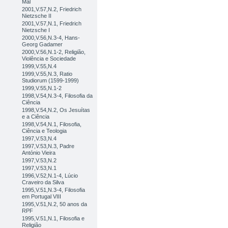
Mal
2001,V.57,N.2, Friedrich
Nietzsche II
2001,V.57,N.1, Friedrich
Nietzsche I
2000,V.56,N.3-4, Hans-
Georg Gadamer
2000,V.56,N.1-2, Religião,
Violência e Sociedade
1999,V.55,N.4
1999,V.55,N.3, Ratio
Studiorum (1599-1999)
1999,V.55,N.1-2
1998,V.54,N.3-4, Filosofia da
Ciência
1998,V.54,N.2, Os Jesuítas
e a Ciência
1998,V.54,N.1, Filosofia,
Ciência e Teologia
1997,V.53,N.4
1997,V.53,N.3, Padre
António Vieira
1997,V.53,N.2
1997,V.53,N.1
1996,V.52,N.1-4, Lúcio
Craveiro da Silva
1995,V.51,N.3-4, Filosofia
em Portugal VIII
1995,V.51,N.2, 50 anos da
RPF
1995,V.51,N.1, Filosofia e
Religião