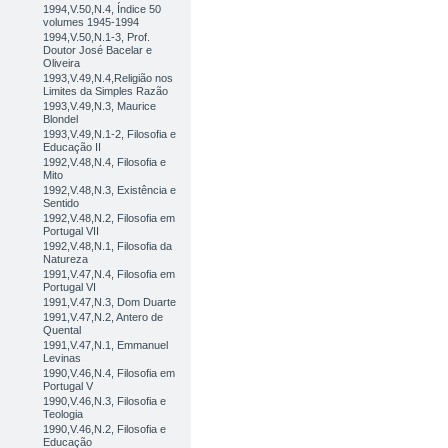
1994,V.50,N.4, Índice 50
volumes 1945-1994
1994,V.50,N.1-3, Prof.
Doutor José Bacelar e
Oliveira
1993,V.49,N.4,Religião nos
Limites da Simples Razão
1993,V.49,N.3, Maurice
Blondel
1993,V.49,N.1-2, Filosofia e
Educação II
1992,V.48,N.4, Filosofia e
Mito
1992,V.48,N.3, Existência e
Sentido
1992,V.48,N.2, Filosofia em
Portugal VII
1992,V.48,N.1, Filosofia da
Natureza
1991,V.47,N.4, Filosofia em
Portugal VI
1991,V.47,N.3, Dom Duarte
1991,V.47,N.2, Antero de
Quental
1991,V.47,N.1, Emmanuel
Levinas
1990,V.46,N.4, Filosofia em
Portugal V
1990,V.46,N.3, Filosofia e
Teologia
1990,V.46,N.2, Filosofia e
Educação