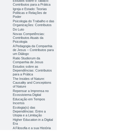
Estudos sobre o Tabaco:
Contributos para a Prática
Igreja e Estado: Teorias
Políticas e Relações de
Poder
Psicologia do Trabalho e das
Organizações: Contributos
Do Luto
Novas Competências:
Contributos Atuais da
Psicologia
A Pedagogia da Companhia
de Jesus – Contributos para
um Diálogo
Ratio Studiorum da
Companhia de Jesus
Estudos sobre as
Dependências: Contributos
para a Prática
The Insides of Nature:
Causality and Conceptions
of Nature
Repensar a Imprensa no
Ecossistema Digital
Educação em Tempos
Incertos
Ecologia(s) das
Dependências: Entre a
Utopia e a Limitação
Higher Education in a Digital
Era
A Filosofia e a sua História