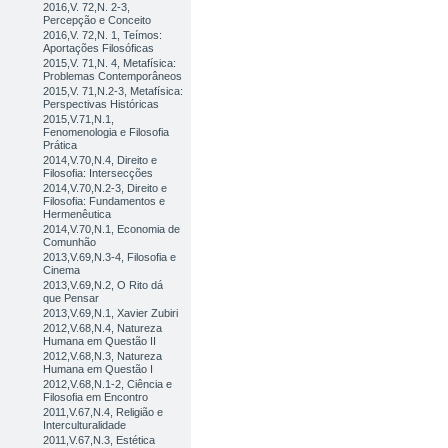
2016,V. 72,N. 2-3,
Percepção e Conceito
2016,V. 72,N. 1, Teímos:
Aportações Filosóficas
2015,V. 71,N. 4, Metafísica:
Problemas Contemporâneos
2015,V. 71,N.2-3, Metafísica:
Perspectivas Históricas
2015,V.71,N.1,
Fenomenologia e Filosofia
Prática
2014,V.70,N.4, Direito e
Filosofia: Intersecções
2014,V.70,N.2-3, Direito e
Filosofia: Fundamentos e
Hermenêutica
2014,V.70,N.1, Economia de
Comunhão
2013,V.69,N.3-4, Filosofia e
Cinema
2013,V.69,N.2, O Rito dá
que Pensar
2013,V.69,N.1, Xavier Zubiri
2012,V.68,N.4, Natureza
Humana em Questão II
2012,V.68,N.3, Natureza
Humana em Questão I
2012,V.68,N.1-2, Ciência e
Filosofia em Encontro
2011,V.67,N.4, Religião e
Interculturalidade
2011,V.67,N.3, Estética