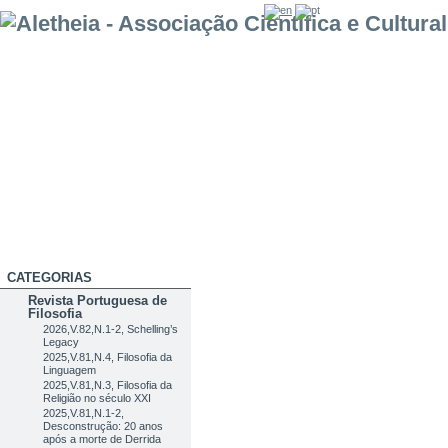
CATEGORIAS
Revista Portuguesa de
Filosofia
2026,V.82,N.1-2, Schelling’s
Legacy
2025,V.81,N.4, Filosofia da
Linguagem
2025,V.81,N.3, Filosofia da
Religião no século XXI
2025,V.81,N.1-2,
Desconstrução: 20 anos
após a morte de Derrida