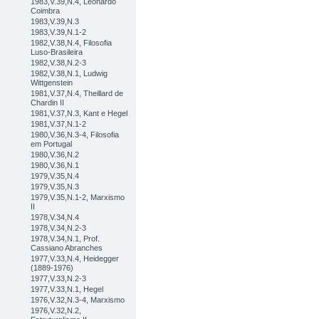
1983,V.39,N.4, Leonardo
Coimbra
1983,V.39,N.3
1983,V.39,N.1-2
1982,V.38,N.4, Filosofia
Luso-Brasileira
1982,V.38,N.2-3
1982,V.38,N.1, Ludwig
Wittgenstein
1981,V.37,N.4, Theillard de
Chardin II
1981,V.37,N.3, Kant e Hegel
1981,V.37,N.1-2
1980,V.36,N.3-4, Filosofia
em Portugal
1980,V.36,N.2
1980,V.36,N.1
1979,V.35,N.4
1979,V.35,N.3
1979,V.35,N.1-2, Marxismo
II
1978,V.34,N.4
1978,V.34,N.2-3
1978,V.34,N.1, Prof.
Cassiano Abranches
1977,V.33,N.4, Heidegger
(1889-1976)
1977,V.33,N.2-3
1977,V.33,N.1, Hegel
1976,V.32,N.3-4, Marxismo
1976,V.32,N.2,