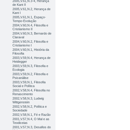
2005,V.61,N.3-4, Herança
de Kant II
2005,V.61,N.2, Herança de
Kant I
2005,V.61,N.1, Espaço-
Tempo-Evolução
2004,V.60,N.4, Filosofia e
Cristianismo II
2004,V.60,N.3, Bernardo de
Claraval
2004,V.60,N.2, Filosofia e
Cristianismo I
2004,V.60,N.1, História da
Filosofia
2003,V.59,N.4, Herança de
Heidegger
2003,V.59,N.3, Filosofia e
Ecologia
2003,V.59,N.2, Filosofia e
Psicanálise
2003,V.59,N.1, Filosofia
Social e Política
2002,V.58,N.4, Filosofia no
Renascimento
2002,V.58,N.3, Ludwig
Wittgenstein
2002,V.58,N.2, Política e
Sociedade
2002,V.58,N.1, Fé e Razão
2001,V.57,N.4, O Mal e as
Teodiceias
2001,V.57,N.3, Desafios do