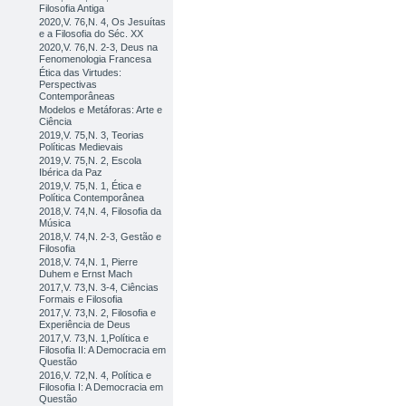
Filosofia Antiga
2020,V. 76,N. 4, Os Jesuítas
e a Filosofia do Séc. XX
2020,V. 76,N. 2-3, Deus na
Fenomenologia Francesa
Ética das Virtudes:
Perspectivas
Contemporâneas
Modelos e Metáforas: Arte e
Ciência
2019,V. 75,N. 3, Teorias
Políticas Medievais
2019,V. 75,N. 2, Escola
Ibérica da Paz
2019,V. 75,N. 1, Ética e
Política Contemporânea
2018,V. 74,N. 4, Filosofia da
Música
2018,V. 74,N. 2-3, Gestão e
Filosofia
2018,V. 74,N. 1, Pierre
Duhem e Ernst Mach
2017,V. 73,N. 3-4, Ciências
Formais e Filosofia
2017,V. 73,N. 2, Filosofia e
Experiência de Deus
2017,V. 73,N. 1,Política e
Filosofia II: A Democracia em
Questão
2016,V. 72,N. 4, Política e
Filosofia I: A Democracia em
Questão