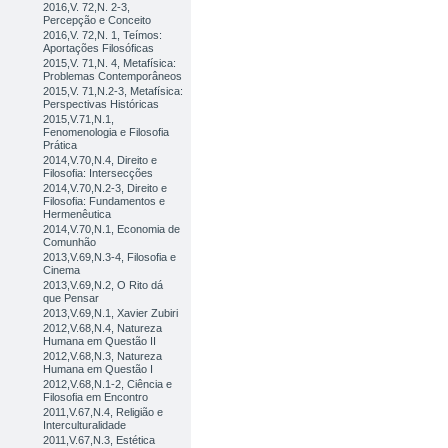
2016,V. 72,N. 2-3,
Percepção e Conceito
2016,V. 72,N. 1, Teímos:
Aportações Filosóficas
2015,V. 71,N. 4, Metafísica:
Problemas Contemporâneos
2015,V. 71,N.2-3, Metafísica:
Perspectivas Históricas
2015,V.71,N.1,
Fenomenologia e Filosofia
Prática
2014,V.70,N.4, Direito e
Filosofia: Intersecções
2014,V.70,N.2-3, Direito e
Filosofia: Fundamentos e
Hermenêutica
2014,V.70,N.1, Economia de
Comunhão
2013,V.69,N.3-4, Filosofia e
Cinema
2013,V.69,N.2, O Rito dá
que Pensar
2013,V.69,N.1, Xavier Zubiri
2012,V.68,N.4, Natureza
Humana em Questão II
2012,V.68,N.3, Natureza
Humana em Questão I
2012,V.68,N.1-2, Ciência e
Filosofia em Encontro
2011,V.67,N.4, Religião e
Interculturalidade
2011,V.67,N.3, Estética