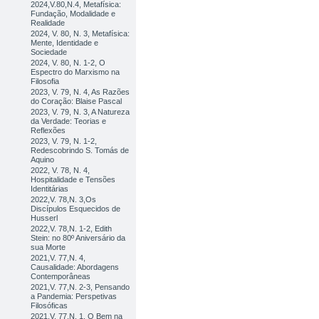
2024,V.80,N.4, Metafísica:
Fundação, Modalidade e
Realidade
2024, V. 80, N. 3, Metafísica:
Mente, Identidade e
Sociedade
2024, V. 80, N. 1-2, O
Espectro do Marxismo na
Filosofia
2023, V. 79, N. 4, As Razões
do Coração: Blaise Pascal
2023, V. 79, N. 3, A Natureza
da Verdade: Teorias e
Reflexões
2023, V. 79, N. 1-2,
Redescobrindo S. Tomás de
Aquino
2022, V. 78, N. 4,
Hospitalidade e Tensões
Identitárias
2022,V. 78,N. 3,Os
Discípulos Esquecidos de
Husserl
2022,V. 78,N. 1-2, Edith
Stein: no 80º Aniversário da
sua Morte
2021,V. 77,N. 4,
Causalidade: Abordagens
Contemporâneas
2021,V. 77,N. 2-3, Pensando
a Pandemia: Perspetivas
Filosóficas
2021,V. 77,N. 1, O Bem na