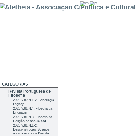
CATEGORIAS
Revista Portuguesa de
Filosofia
2026,V.82,N.1-2, Schelling’s
Legacy
2025,V.81,N.4, Filosofia da
Linguagem
2025,V.81,N.3, Filosofia da
Religião no século XXI
2025,V.81,N.1-2,
Desconstrução: 20 anos
após a morte de Derrida