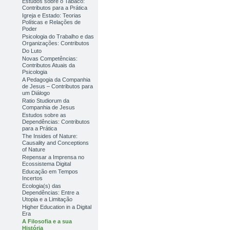
Estudos sobre o Tabaco:
Contributos para a Prática
Igreja e Estado: Teorias
Políticas e Relações de
Poder
Psicologia do Trabalho e das
Organizações: Contributos
Do Luto
Novas Competências:
Contributos Atuais da
Psicologia
A Pedagogia da Companhia
de Jesus – Contributos para
um Diálogo
Ratio Studiorum da
Companhia de Jesus
Estudos sobre as
Dependências: Contributos
para a Prática
The Insides of Nature:
Causality and Conceptions
of Nature
Repensar a Imprensa no
Ecossistema Digital
Educação em Tempos
Incertos
Ecologia(s) das
Dependências: Entre a
Utopia e a Limitação
Higher Education in a Digital
Era
A Filosofia e a sua
História