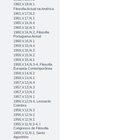
1962,V.18,N.1
Filosofia Actual na América
1961,V.17,N.2
1961,V.17,N.1
1960,V.16,N.4
1960,V.16,N.3
1960,V.16,N.2, Filosofia
Portuguesa Actual
1960,V.16,N.1
1959,V.15,N.4
1959,V.15,N.3
1959,V.15,N.2
1959,V.15,N.1
1958,V.14,N.3-4, Filosofia
Europeia Contemporânea
1958,V.14,N.2
1958,V.14,N.1
1957,V.13,N.4
1957,V.13,N.3
1957,V.13,N.2
1957,V.13,N.1
1956,V.12,N.4, Leonardo
Coimbra
1956,V.12,N.3
1956,V.12,N.2
1956,V.12,N.1
1955,V.11,N.3-4, I
Congresso de Filosofia
1955,V.11,N.2, Santo
Agostinho