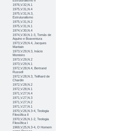
Estruturalismo II
1976,V.32,N.1
1975,V.31,N.4
1975,V.31,N.3,
Estruturalismo
1975,V.31,N.2
1975,V.31,N.1
1974,V.30,N.4
1974,V.30,N.1-3, Tomás de
Aquino e Boaventura
1973,V.29,N.4, Jacques
Maritain
1973,V.29,N.3, Inácio
Monteiro
1973,V.29,N.2
1973,V.29,N.1
1972,V.28,N.4, Bertrand
Russell
1972,V.28,N.3, Teilhard de
Chardin
1972,V.28,N.2
1972,V.28,N.1
1971,V.27,N.4
1971,V.27,N.3
1971,V.27,N.2
1971,V.27,N.1
1970,V.26,N.3-4, Teologia
Filosófica II
1970,V.26,N.1-2, Teologia
Filosófica I
1969,V.25,N.3-4, O Homem