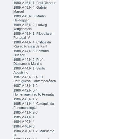
1990,V.46,N.1, Paul Ricoeur
1989,V.45,N.4, Gabriel
Marcel
1989,V.45,N.3, Martin
Heidegger
1989,V.45,N.2, Ludwig
Wittgenstein
1989,V.45,N.1, Filosofia em
Portugal IV
1988,V.44,N.4, Crítica da
Razão Prática de Kant
1988,V.44,N.3, Edmund
Husserl
1988,V.44,N.2, Prof.
Diamantino Martins
1988,V.44,N.1, Santo
Agostinho
1987,V.43,N.3-4, Fil.
Portuguesa Contemporânea
1987,V.43,N.1-2
1986,V.42,N.3-4,
Homenagem ao P. Fragata
1986,V.42,N.1-2
1985,V.41,N.4, Colóquio de
Fenomenologia
1985,V.41,N.2-3
1985,V.41,N.1
1984,V.40,N.4
1984,V.40,N.3
1984,V.40,N.1-2, Marxismo
III