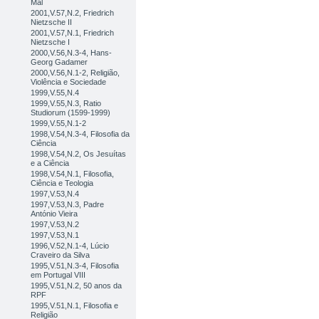
Mal
2001,V.57,N.2, Friedrich
Nietzsche II
2001,V.57,N.1, Friedrich
Nietzsche I
2000,V.56,N.3-4, Hans-
Georg Gadamer
2000,V.56,N.1-2, Religião,
Violência e Sociedade
1999,V.55,N.4
1999,V.55,N.3, Ratio
Studiorum (1599-1999)
1999,V.55,N.1-2
1998,V.54,N.3-4, Filosofia da
Ciência
1998,V.54,N.2, Os Jesuítas
e a Ciência
1998,V.54,N.1, Filosofia,
Ciência e Teologia
1997,V.53,N.4
1997,V.53,N.3, Padre
António Vieira
1997,V.53,N.2
1997,V.53,N.1
1996,V.52,N.1-4, Lúcio
Craveiro da Silva
1995,V.51,N.3-4, Filosofia
em Portugal VIII
1995,V.51,N.2, 50 anos da
RPF
1995,V.51,N.1, Filosofia e
Religião