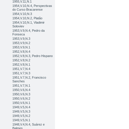
1955,V.11,N.1
1954,V.10,N.4, Perspectivas
do Curso Bracarense
1954,V.10,N.3
1954,V.10,N.2, Platão
1954,V.10,N.1, Vladimir
Soloviev
1953,V.9,N.4, Pedro da
Fonseca
1953,V.9,N.3
1953,V.9,N.2
1953,V.9,N.1
1952,V.8,N.4
1952,V.8,N.3, Pedro Hispano
1952,V.8,N.2
1952,V.8,N.1
1951,V.7,N.4
1951,V.7,N.3
1951,V.7,N.2, Francisco
Sanches
1951,V.7,N.1
1950,V.6,N.4
1950,V.6,N.3
1950,V.6,N.2
1950,V.6,N.1
1949,V.5,N.4
1949,V.5,N.3
1949,V.5,N.2
1949,V.5,N.1
1948,V.4,N.4, Suárez e
Balmes