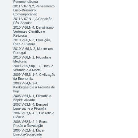
Fenomenológica
2011,V.67,N.2, Pensamento
Luso-Brasileiro
Contemporâneo
2011,V.67,N.1, A Condição
Pós-Secular
2010,V.66,N.4, Darwinismo:
Vertentes Científica e
Religiosa
2010,V.66,N.3, Evolução,
Ética e Cultura
2010,V. 66,N.2, Morrer em
Portugal
2010,V.66,N.1, Filosofia e
Medicina
2009,V.65,Sup. - O Dom, a
Verdade e a Morte
2009,V.65,N.1-4, Civilização
da Economia
2008,V.64,N.2-4,
Kierkegaard e a Filosofia de
hoje
2008,V.64,N.1, Filosofia e
Espiritualidade
2007,V.63,N.4, Bernard
Lonergan e a Filosofia
2007,V.63,N.1-3, Filosofia e
Ciência
2006,V.62,N.2-4, Entre
Razão e Revelação
2006,V.62,N.1, Ética-
Bioética-Sociedade