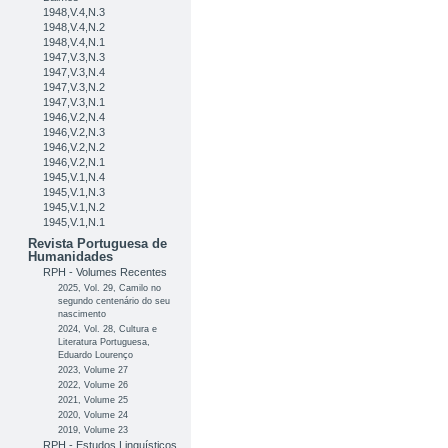
1948,V.4,N.3
1948,V.4,N.2
1948,V.4,N.1
1947,V.3,N.3
1947,V.3,N.4
1947,V.3,N.2
1947,V.3,N.1
1946,V.2,N.4
1946,V.2,N.3
1946,V.2,N.2
1946,V.2,N.1
1945,V.1,N.4
1945,V.1,N.3
1945,V.1,N.2
1945,V.1,N.1
Revista Portuguesa de
Humanidades
RPH - Volumes Recentes
2025, Vol. 29, Camilo no
segundo centenário do seu
nascimento
2024, Vol. 28, Cultura e
Literatura Portuguesa,
Eduardo Lourenço
2023, Volume 27
2022, Volume 26
2021, Volume 25
2020, Volume 24
2019, Volume 23
RPH - Estudos Linguísticos