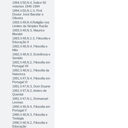
1994,V.50,N.4, Índice 50
volumes 1945-1994
1994,V.50,N.1-3, Prof.
Doutor José Bacelar e
Oliveira
1993,V.49,N.4,Religião nos
Limites da Simples Razão
1993,V.49,N.3, Maurice
Blondel
1993,V.49,N.1-2, Filosofia e
Educação II
1992,V.48,N.4, Filosofia e
Mito
1992,V.48,N.3, Existência e
Sentido
1992,V.48,N.2, Filosofia em
Portugal VII
1992,V.48,N.1, Filosofia da
Natureza
1991,V.47,N.4, Filosofia em
Portugal VI
1991,V.47,N.3, Dom Duarte
1991,V.47,N.2, Antero de
Quental
1991,V.47,N.1, Emmanuel
Levinas
1990,V.46,N.4, Filosofia em
Portugal V
1990,V.46,N.3, Filosofia e
Teologia
1990,V.46,N.2, Filosofia e
Educação