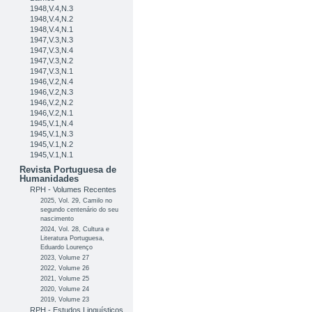
1948,V.4,N.3
1948,V.4,N.2
1948,V.4,N.1
1947,V.3,N.3
1947,V.3,N.4
1947,V.3,N.2
1947,V.3,N.1
1946,V.2,N.4
1946,V.2,N.3
1946,V.2,N.2
1946,V.2,N.1
1945,V.1,N.4
1945,V.1,N.3
1945,V.1,N.2
1945,V.1,N.1
Revista Portuguesa de
Humanidades
RPH - Volumes Recentes
2025, Vol. 29, Camilo no
segundo centenário do seu
nascimento
2024, Vol. 28, Cultura e
Literatura Portuguesa,
Eduardo Lourenço
2023, Volume 27
2022, Volume 26
2021, Volume 25
2020, Volume 24
2019, Volume 23
RPH - Estudos Linguísticos