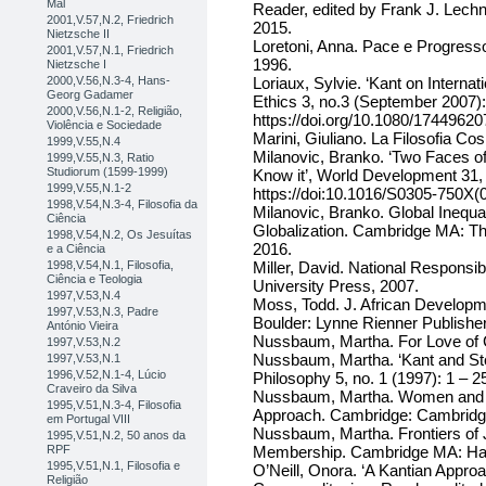
Mal
Reader, edited by Frank J. Lechn
2001,V.57,N.2, Friedrich
2015.
Nietzsche II
Loretoni, Anna. Pace e Progresso i
2001,V.57,N.1, Friedrich
1996.
Nietzsche I
2000,V.56,N.3-4, Hans-
Loriaux, Sylvie. ‘Kant on Internati
Georg Gadamer
Ethics 3, no.3 (September 2007):
2000,V.56,N.1-2, Religião,
https://doi.org/10.1080/174496
Violência e Sociedade
Marini, Giuliano. La Filosofia Cos
1999,V.55,N.4
Milanovic, Branko. ‘Two Faces of
1999,V.55,N.3, Ratio
Studiorum (1599-1999)
Know it’, World Development 31, 
1999,V.55,N.1-2
https://doi:10.1016/S0305-750X
1998,V.54,N.3-4, Filosofia da
Milanovic, Branko. Global Inequa
Ciência
Globalization. Cambridge MA: Th
1998,V.54,N.2, Os Jesuítas
2016.
e a Ciência
1998,V.54,N.1, Filosofia,
Miller, David. National Responsib
Ciência e Teologia
University Press, 2007.
1997,V.53,N.4
Moss, Todd. J. African Developm
1997,V.53,N.3, Padre
Boulder: Lynne Rienner Publisher
António Vieira
Nussbaum, Martha. For Love of 
1997,V.53,N.2
Nussbaum, Martha. ‘Kant and Stoi
1997,V.53,N.1
1996,V.52,N.1-4, Lúcio
Philosophy 5, no. 1 (1997): 1 – 2
Craveiro da Silva
Nussbaum, Martha. Women and 
1995,V.51,N.3-4, Filosofia
Approach. Cambridge: Cambridge
em Portugal VIII
Nussbaum, Martha. Frontiers of Ju
1995,V.51,N.2, 50 anos da
RPF
Membership. Cambridge MA: Harv
1995,V.51,N.1, Filosofia e
O’Neill, Onora. ‘A Kantian Approa
Religião