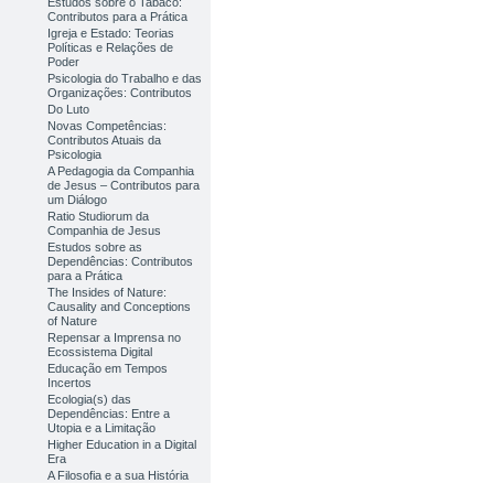
Estudos sobre o Tabaco:
Contributos para a Prática
Igreja e Estado: Teorias
Políticas e Relações de
Poder
Psicologia do Trabalho e das
Organizações: Contributos
Do Luto
Novas Competências:
Contributos Atuais da
Psicologia
A Pedagogia da Companhia
de Jesus – Contributos para
um Diálogo
Ratio Studiorum da
Companhia de Jesus
Estudos sobre as
Dependências: Contributos
para a Prática
The Insides of Nature:
Causality and Conceptions
of Nature
Repensar a Imprensa no
Ecossistema Digital
Educação em Tempos
Incertos
Ecologia(s) das
Dependências: Entre a
Utopia e a Limitação
Higher Education in a Digital
Era
A Filosofia e a sua História