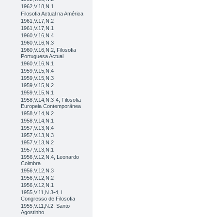
1962,V.18,N.1
Filosofia Actual na América
1961,V.17,N.2
1961,V.17,N.1
1960,V.16,N.4
1960,V.16,N.3
1960,V.16,N.2, Filosofia
Portuguesa Actual
1960,V.16,N.1
1959,V.15,N.4
1959,V.15,N.3
1959,V.15,N.2
1959,V.15,N.1
1958,V.14,N.3-4, Filosofia
Europeia Contemporânea
1958,V.14,N.2
1958,V.14,N.1
1957,V.13,N.4
1957,V.13,N.3
1957,V.13,N.2
1957,V.13,N.1
1956,V.12,N.4, Leonardo
Coimbra
1956,V.12,N.3
1956,V.12,N.2
1956,V.12,N.1
1955,V.11,N.3-4, I
Congresso de Filosofia
1955,V.11,N.2, Santo
Agostinho