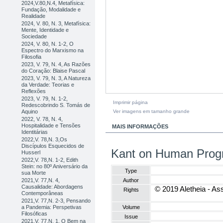
2024,V.80,N.4, Metafísica:
Fundação, Modalidade e
Realidade
2024, V. 80, N. 3, Metafísica:
Mente, Identidade e
Sociedade
2024, V. 80, N. 1-2, O
Espectro do Marxismo na
Filosofia
2023, V. 79, N. 4, As Razões
do Coração: Blaise Pascal
2023, V. 79, N. 3, A Natureza
da Verdade: Teorias e
Reflexões
2023, V. 79, N. 1-2,
Imprimir página
Redescobrindo S. Tomás de
Ver imagens em tamanho grande
Aquino
2022, V. 78, N. 4,
Hospitalidade e Tensões
MAIS INFORMAÇÕES
Identitárias
2022,V. 78,N. 3,Os
Discípulos Esquecidos de
Kant on Human Progr
Husserl
2022,V. 78,N. 1-2, Edith
Stein: no 80º Aniversário da
Type
sua Morte
2021,V. 77,N. 4,
Author
Causalidade: Abordagens
© 2019 Aletheia - Ass
Rights
Contemporâneas
2021,V. 77,N. 2-3, Pensando
a Pandemia: Perspetivas
Volume
Filosóficas
Issue
2021,V. 77,N. 1, O Bem na