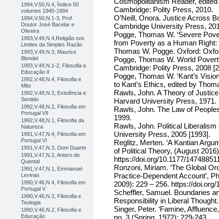
Cosmopolitanism Reader, edited 
1994,V.50,N.4, Índice 50
Cambridge: Polity Press, 2010.
volumes 1945-1994
O’Neill, Onora. Justice Across 
1994,V.50,N.1-3, Prof.
Doutor José Bacelar e
Cambridge University Press, 201
Oliveira
Pogge, Thomas W. ‘Severe Pover
1993,V.49,N.4,Religião nos
from Poverty as a Human Right:
Limites da Simples Razão
Thomas W. Pogge. Oxford: Oxfor
1993,V.49,N.3, Maurice
Blondel
Pogge, Thomas W. World Povert
1993,V.49,N.1-2, Filosofia e
Cambridge: Polity Press, 2008 [2
Educação II
Pogge, Thomas W. ‘Kant’s Vision 
1992,V.48,N.4, Filosofia e
to Kant’s Ethics, edited by Thoma
Mito
Rawls, John. A Theory of Justic
1992,V.48,N.3, Existência e
Sentido
Harvard University Press, 1971.
1992,V.48,N.2, Filosofia em
Rawls, John. The Law of People
Portugal VII
1999.
1992,V.48,N.1, Filosofia da
Rawls, John. Political Liberalis
Natureza
University Press, 2005 [1993].
1991,V.47,N.4, Filosofia em
Portugal VI
Reglitz, Merten. ‘A Kantian Argu
1991,V.47,N.3, Dom Duarte
of Political Theory, (August 2016)
1991,V.47,N.2, Antero de
https://doi.org/10.1177/147488
Quental
Ronzoni, Miriam. ‘The Global Ord
1991,V.47,N.1, Emmanuel
Practice-Dependent Account’, Phi
Levinas
1990,V.46,N.4, Filosofia em
2009): 229 – 256. https://doi.org
Portugal V
Scheffler, Samuel. Boundaries an
1990,V.46,N.3, Filosofia e
Responsibility in Liberal Thought
Teologia
Singer, Peter. ‘Famine, Affluence,
1990,V.46,N.2, Filosofia e
Educação
no. 3 (Spring, 1972): 229-243.