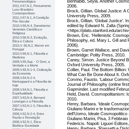
Benhabib, Seyla. Another Cosmop
Fenomenológica
2006.
2011,V.67,N.2, Pensamento
Luso-Brasileiro
Brock, Gillian. Global Justice: 
Contemporâneo
University Press, 2009.
2011,V.67,N.1, A Condição
Brock, Gillian. ‘Global Justice’.
Pós-Secular
edited by Edward N. Zalta (Sprin
2010,V.66,N.4, Darwinismo:
Vertentes Científica e
<https://plato.stanford.edu/archiv
Religiosa
Brown, Eric. ‘Hellenistic Cosmop
2010,V.66,N.3, Evolução,
Philosophy, ed. Mary L. Gill and 
Ética e Cultura
2006).
2010,V. 66,N.2, Morrer em
Portugal
Brown, Garret Wallace, and Davi
2010,V.66,N.1, Filosofia e
Cambridge: Polity Press, 2010.
Medicina
Caney, Simon. Justice Beyond Bor
2009,V.65,Sup. - O Dom, a
Oxford University Press, 2005.
Verdade e a Morte
Collier, Paul. The Bottom Billion
2009,V.65,N.1-4, Civilização
da Economia
What Can Be Done About It. Oxfo
2008,V.64,N.2-4,
Corvino, Fausto. ‘Labour Commodi
Kierkegaard e a Filosofia de
Journal of Philosophy (online firs
hoje
Gapminder. Last modified Februar
2008,V.64,N.1, Filosofia e
Espiritualidade
Held, David. Cosmopolitanism: Id
2007,V.63,N.4, Bernard
2010.
Lonergan e a Filosofia
Henry, Barbara. ‘Ideale Cosmopol
2007,V.63,N.1-3, Filosofia e
Giuliano Marini e le trasformazioni 
Ciência
dell’Uomo, Ideale Cosmopolitico – 
2006,V.62,N.2-4, Entre
Razão e Revelação
Giuliano Marini, Pisa, 3 Febbrai
2006,V.62,N.1, Ética-
Federicis. Napoli: Liguori Editore
Bioética-Sociedade
Henry, Barbara. ‘Riassetti e Dislo