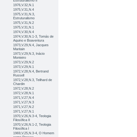
Estruturalismo II
1976,V.32,N.1
1975,V.31,N.4
1975,V.31,N.3,
Estruturalismo
1975,V.31,N.2
1975,V.31,N.1
1974,V.30,N.4
1974,V.30,N.1-3, Tomás de
Aquino e Boaventura
1973,V.29,N.4, Jacques
Maritain
1973,V.29,N.3, Inácio
Monteiro
1973,V.29,N.2
1973,V.29,N.1
1972,V.28,N.4, Bertrand
Russell
1972,V.28,N.3, Teilhard de
Chardin
1972,V.28,N.2
1972,V.28,N.1
1971,V.27,N.4
1971,V.27,N.3
1971,V.27,N.2
1971,V.27,N.1
1970,V.26,N.3-4, Teologia
Filosófica II
1970,V.26,N.1-2, Teologia
Filosófica I
1969,V.25,N.3-4, O Homem