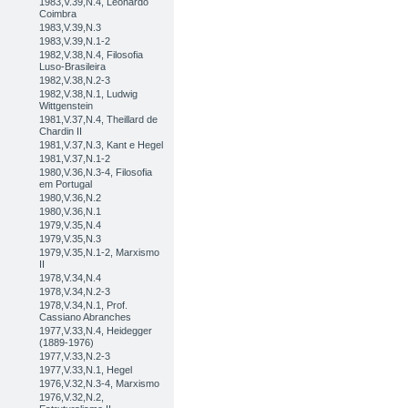
1983,V.39,N.4, Leonardo
Coimbra
1983,V.39,N.3
1983,V.39,N.1-2
1982,V.38,N.4, Filosofia
Luso-Brasileira
1982,V.38,N.2-3
1982,V.38,N.1, Ludwig
Wittgenstein
1981,V.37,N.4, Theillard de
Chardin II
1981,V.37,N.3, Kant e Hegel
1981,V.37,N.1-2
1980,V.36,N.3-4, Filosofia
em Portugal
1980,V.36,N.2
1980,V.36,N.1
1979,V.35,N.4
1979,V.35,N.3
1979,V.35,N.1-2, Marxismo
II
1978,V.34,N.4
1978,V.34,N.2-3
1978,V.34,N.1, Prof.
Cassiano Abranches
1977,V.33,N.4, Heidegger
(1889-1976)
1977,V.33,N.2-3
1977,V.33,N.1, Hegel
1976,V.32,N.3-4, Marxismo
1976,V.32,N.2,