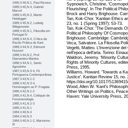
1990,V.46,N.1, Paul Ricoeur
Sypnowich, Christine. ‘Cosmopo
1989,V.45,N.4, Gabriel
Flourishing’. In The Political Ph
Marcel
Brock and Harry Brighouse. Cam
1989,V.45,N.3, Martin
Tan, Kok-Chor. ‘Kantian Ethics a
Heidegger
23, no. 1 (Spring 1997): 53-73.
1989,V.45,N.2, Ludwig
Wittgenstein
Tan, Kok-Chor. ‘The Demands Of J
1989,V.45,N.1, Filosofia em
Political Philosophy Of Cosmopol
Portugal IV
Brighouse. Cambridge: Cambridg
1988,V.44,N.4, Crítica da
Veca, Salvatore. La Filosofia Polit
Razão Prática de Kant
1988,V.44,N.3, Edmund
Vegetti, Matteo. L’Invenzione de
Husserl
nell’epoca dell’aria. Torino: Einau
1988,V.44,N.2, Prof.
Waldron, Jeremy. ‘Minority Cultur
Diamantino Martins
Rights of Minority Cultures, edit
1988,V.44,N.1, Santo
Press, 1995.
Agostinho
1987,V.43,N.3-4, Fil.
Williams, Howard. ‘Towards a Kant
Portuguesa Contemporânea
Justice’. Kantian Review 15, no. 
1987,V.43,N.1-2
https://doi.org/10.1017/S13694
1986,V.42,N.3-4,
Wood, Allen W. ‘Kant’s Philosoph
Homenagem ao P. Fragata
Other Writings on Politics, Peace
1986,V.42,N.1-2
1985,V.41,N.4, Colóquio de
Haven: Yale University Press, 2
Fenomenologia
1985,V.41,N.2-3
1985,V.41,N.1
1984,V.40,N.4
1984,V.40,N.3
1984,V.40,N.1-2, Marxismo
III