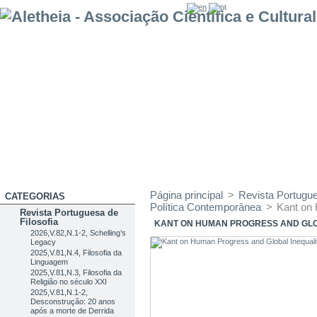
Página principal
>
Revista Portugue
CATEGORIAS
Política Contemporânea
>
Kant on 
Revista Portuguesa de
Filosofia
KANT ON HUMAN PROGRESS AND GLO
2026,V.82,N.1-2, Schelling’s
Legacy
2025,V.81,N.4, Filosofia da
Linguagem
2025,V.81,N.3, Filosofia da
Religião no século XXI
2025,V.81,N.1-2,
Desconstrução: 20 anos
após a morte de Derrida