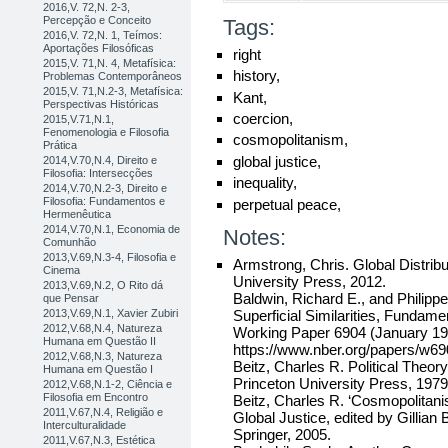
2016,V. 72,N. 2-3,
Percepção e Conceito
Tags:
2016,V. 72,N. 1, Teímos:
Aportações Filosóficas
right
2015,V. 71,N. 4, Metafísica:
history,
Problemas Contemporâneos
2015,V. 71,N.2-3, Metafísica:
Kant,
Perspectivas Históricas
coercion,
2015,V.71,N.1,
Fenomenologia e Filosofia
cosmopolitanism,
Prática
global justice,
2014,V.70,N.4, Direito e
Filosofia: Intersecções
inequality,
2014,V.70,N.2-3, Direito e
Filosofia: Fundamentos e
perpetual peace,
Hermenêutica
2014,V.70,N.1, Economia de
Notes:
Comunhão
2013,V.69,N.3-4, Filosofia e
Armstrong, Chris. Global Distribu
Cinema
University Press, 2012.
2013,V.69,N.2, O Rito dá
Baldwin, Richard E., and Philippe
que Pensar
2013,V.69,N.1, Xavier Zubiri
Superficial Similarities, Fundam
2012,V.68,N.4, Natureza
Working Paper 6904 (January 199
Humana em Questão II
https://www.nber.org/papers/w690
2012,V.68,N.3, Natureza
Beitz, Charles R. Political Theory
Humana em Questão I
Princeton University Press, 1979
2012,V.68,N.1-2, Ciência e
Filosofia em Encontro
Beitz, Charles R. ‘Cosmopolitani
2011,V.67,N.4, Religião e
Global Justice, edited by Gillian
Interculturalidade
Springer, 2005.
2011,V.67,N.3, Estética