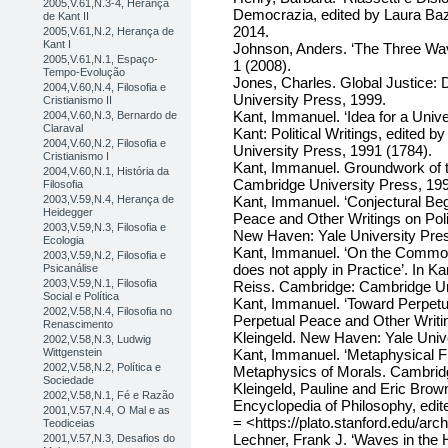
2005,V.61,N.3-4, Herança
Democrazia, edited by Laura Baz
de Kant II
2014.
2005,V.61,N.2, Herança de
Kant I
Johnson, Anders. ‘The Three Wave
2005,V.61,N.1, Espaço-
1 (2008).
Tempo-Evolução
Jones, Charles. Global Justice:
2004,V.60,N.4, Filosofia e
University Press, 1999.
Cristianismo II
Kant, Immanuel. ‘Idea for a Univ
2004,V.60,N.3, Bernardo de
Claraval
Kant: Political Writings, edited
2004,V.60,N.2, Filosofia e
University Press, 1991 (1784).
Cristianismo I
Kant, Immanuel. Groundwork of 
2004,V.60,N.1, História da
Cambridge University Press, 199
Filosofia
2003,V.59,N.4, Herança de
Kant, Immanuel. ‘Conjectural Beg
Heidegger
Peace and Other Writings on Polit
2003,V.59,N.3, Filosofia e
New Haven: Yale University Pres
Ecologia
Kant, Immanuel. ‘On the Common 
2003,V.59,N.2, Filosofia e
does not apply in Practice’. In Ka
Psicanálise
2003,V.59,N.1, Filosofia
Reiss. Cambridge: Cambridge Uni
Social e Política
Kant, Immanuel. ‘Toward Perpetua
2002,V.58,N.4, Filosofia no
Perpetual Peace and Other Writin
Renascimento
Kleingeld. New Haven: Yale Univ
2002,V.58,N.3, Ludwig
Wittgenstein
Kant, Immanuel. ‘Metaphysical Fir
2002,V.58,N.2, Política e
Metaphysics of Morals. Cambridg
Sociedade
Kleingeld, Pauline and Eric Brow
2002,V.58,N.1, Fé e Razão
Encyclopedia of Philosophy, edit
2001,V.57,N.4, O Mal e as
= <https://plato.stanford.edu/arc
Teodiceias
Lechner, Frank J. ‘Waves in the H
2001,V.57,N.3, Desafios do