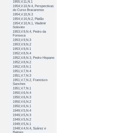
1955,V.11,N.1
1954,V.10,N.4, Perspectivas
do Curso Bracarense
1954,V.10,N.3
1954,V.10,N.2, Platão
1954,V.10,N.1, Vladimir
Soloviev
1953,V.9,N.4, Pedro da
Fonseca
1953,V.9,N.3
1953,V.9,N.2
1953,V.9,N.1
1952,V.8,N.4
1952,V.8,N.3, Pedro Hispano
1952,V.8,N.2
1952,V.8,N.1
1951,V.7,N.4
1951,V.7,N.3
1951,V.7,N.2, Francisco
Sanches
1951,V.7,N.1
1950,V.6,N.4
1950,V.6,N.3
1950,V.6,N.2
1950,V.6,N.1
1949,V.5,N.4
1949,V.5,N.3
1949,V.5,N.2
1949,V.5,N.1
1948,V.4,N.4, Suárez e
Balmes