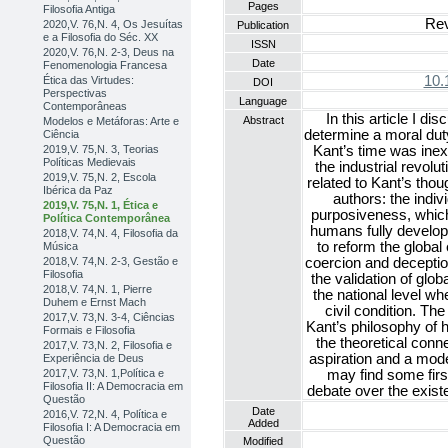
Pages
Filosofia Antiga
Rev
2020,V. 76,N. 4, Os Jesuítas
Publication
e a Filosofia do Séc. XX
ISSN
2020,V. 76,N. 2-3, Deus na
Date
Fenomenologia Francesa
10.
Ética das Virtudes:
DOI
Perspectivas
Language
Contemporâneas
In this article I 
Abstract
Modelos e Metáforas: Arte e
determine a moral duty 
Ciência
2019,V. 75,N. 3, Teorias
Kant’s time was inexi
Políticas Medievais
the industrial revolu
2019,V. 75,N. 2, Escola
related to Kant’s tho
Ibérica da Paz
authors: the indiv
2019,V. 75,N. 1, Ética e
purposiveness, which
Política Contemporânea
humans fully developi
2018,V. 74,N. 4, Filosofia da
to reform the global
Música
2018,V. 74,N. 2-3, Gestão e
coercion and deceptio
Filosofia
the validation of glob
2018,V. 74,N. 1, Pierre
the national level wh
Duhem e Ernst Mach
civil condition. The
2017,V. 73,N. 3-4, Ciências
Kant’s philosophy of h
Formais e Filosofia
the theoretical conn
2017,V. 73,N. 2, Filosofia e
aspiration and a mod
Experiência de Deus
2017,V. 73,N. 1,Política e
may find some firs
Filosofia II: A Democracia em
debate over the exist
Questão
Date
2016,V. 72,N. 4, Política e
Added
Filosofia I: A Democracia em
Questão
Modified