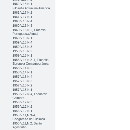
1962,V.18,N.1
Filosofia Actual na América
1961,V.17,N.2
1961,V.17,N.1
1960,V.16,N.4
1960,V.16,N.3
1960,V.16,N.2, Filosofia
Portuguesa Actual
1960,V.16,N.1
1959,V.15,N.4
1959,V.15,N.3
1959,V.15,N.2
1959,V.15,N.1
1958,V.14,N.3-4, Filosofia
Europeia Contemporânea
1958,V.14,N.2
1958,V.14,N.1
1957,V.13,N.4
1957,V.13,N.3
1957,V.13,N.2
1957,V.13,N.1
1956,V.12,N.4, Leonardo
Coimbra
1956,V.12,N.3
1956,V.12,N.2
1956,V.12,N.1
1955,V.11,N.3-4, I
Congresso de Filosofia
1955,V.11,N.2, Santo
Agostinho