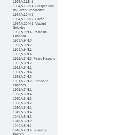
1955,V.11,N.1
1954,V.10,N.4, Perspectivas
do Curso Bracarense
1954,V.10,N.3
1954,V.10,N.2, Platão
1954,V.10,N.1, Vladimir
Soloviev
1953,V.9,N.4, Pedro da
Fonseca
1953,V.9,N.3
1953,V.9,N.2
1953,V.9,N.1
1952,V.8,N.4
1952,V.8,N.3, Pedro Hispano
1952,V.8,N.2
1952,V.8,N.1
1951,V.7,N.4
1951,V.7,N.3
1951,V.7,N.2, Francisco
Sanches
1951,V.7,N.1
1950,V.6,N.4
1950,V.6,N.3
1950,V.6,N.2
1950,V.6,N.1
1949,V.5,N.4
1949,V.5,N.3
1949,V.5,N.2
1949,V.5,N.1
1948,V.4,N.4, Suárez e
Balmes