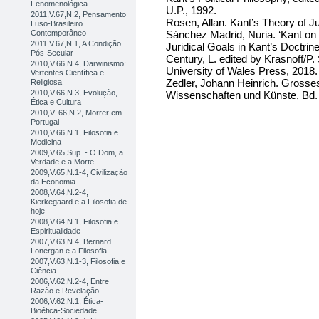
Fenomenológica
U.P., 1992.
2011,V.67,N.2, Pensamento
Rosen, Allan. Kant’s Theory of Ju
Luso-Brasileiro
Sánchez Madrid, Nuria. ‘Kant on
Contemporâneo
2011,V.67,N.1, A Condição
Juridical Goals in Kant’s Doctrine
Pós-Secular
Century, L. edited by Krasnoff/P
2010,V.66,N.4, Darwinismo:
University of Wales Press, 2018
Vertentes Científica e
Zedler, Johann Heinrich. Grosses
Religiosa
2010,V.66,N.3, Evolução,
Wissenschaften und Künste, Bd. 7
Ética e Cultura
2010,V. 66,N.2, Morrer em
Portugal
2010,V.66,N.1, Filosofia e
Medicina
2009,V.65,Sup. - O Dom, a
Verdade e a Morte
2009,V.65,N.1-4, Civilização
da Economia
2008,V.64,N.2-4,
Kierkegaard e a Filosofia de
hoje
2008,V.64,N.1, Filosofia e
Espiritualidade
2007,V.63,N.4, Bernard
Lonergan e a Filosofia
2007,V.63,N.1-3, Filosofia e
Ciência
2006,V.62,N.2-4, Entre
Razão e Revelação
2006,V.62,N.1, Ética-
Bioética-Sociedade