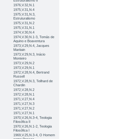
Estruturalismo II
1976,V.32,N.1
1975,V.31,N.4
1975,V.31,N.3,
Estruturalismo
1975,V.31,N.2
1975,V.31,N.1
1974,V.30,N.4
1974,V.30,N.1-3, Tomás de
Aquino e Boaventura
1973,V.29,N.4, Jacques
Maritain
1973,V.29,N.3, Inácio
Monteiro
1973,V.29,N.2
1973,V.29,N.1
1972,V.28,N.4, Bertrand
Russell
1972,V.28,N.3, Teilhard de
Chardin
1972,V.28,N.2
1972,V.28,N.1
1971,V.27,N.4
1971,V.27,N.3
1971,V.27,N.2
1971,V.27,N.1
1970,V.26,N.3-4, Teologia
Filosófica II
1970,V.26,N.1-2, Teologia
Filosófica I
1969,V.25,N.3-4, O Homem