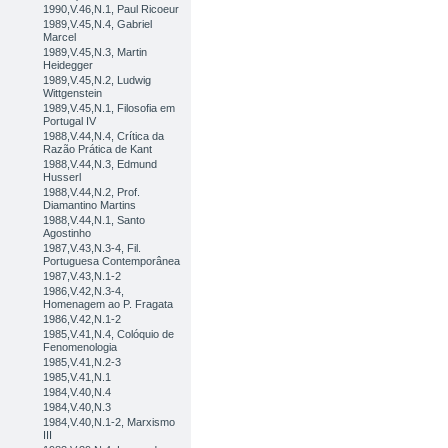
1990,V.46,N.1, Paul Ricoeur
1989,V.45,N.4, Gabriel
Marcel
1989,V.45,N.3, Martin
Heidegger
1989,V.45,N.2, Ludwig
Wittgenstein
1989,V.45,N.1, Filosofia em
Portugal IV
1988,V.44,N.4, Crítica da
Razão Prática de Kant
1988,V.44,N.3, Edmund
Husserl
1988,V.44,N.2, Prof.
Diamantino Martins
1988,V.44,N.1, Santo
Agostinho
1987,V.43,N.3-4, Fil.
Portuguesa Contemporânea
1987,V.43,N.1-2
1986,V.42,N.3-4,
Homenagem ao P. Fragata
1986,V.42,N.1-2
1985,V.41,N.4, Colóquio de
Fenomenologia
1985,V.41,N.2-3
1985,V.41,N.1
1984,V.40,N.4
1984,V.40,N.3
1984,V.40,N.1-2, Marxismo
III