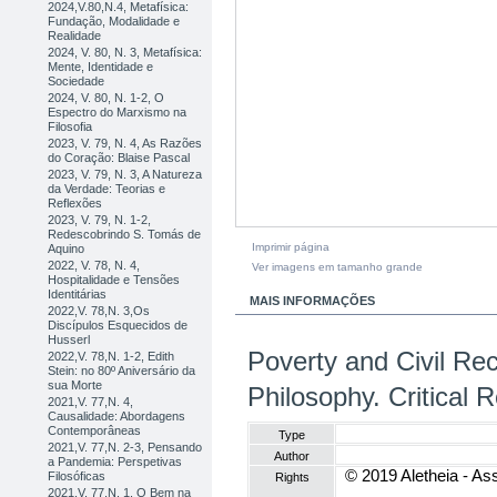
2024,V.80,N.4, Metafísica:
Fundação, Modalidade e
Realidade
2024, V. 80, N. 3, Metafísica:
Mente, Identidade e
Sociedade
2024, V. 80, N. 1-2, O
Espectro do Marxismo na
Filosofia
2023, V. 79, N. 4, As Razões
do Coração: Blaise Pascal
2023, V. 79, N. 3, A Natureza
da Verdade: Teorias e
Reflexões
2023, V. 79, N. 1-2,
Redescobrindo S. Tomás de
Imprimir página
Aquino
2022, V. 78, N. 4,
Ver imagens em tamanho grande
Hospitalidade e Tensões
Identitárias
MAIS INFORMAÇÕES
2022,V. 78,N. 3,Os
Discípulos Esquecidos de
Husserl
Poverty and Civil Reco
2022,V. 78,N. 1-2, Edith
Stein: no 80º Aniversário da
sua Morte
Philosophy. Critical
2021,V. 77,N. 4,
Causalidade: Abordagens
Contemporâneas
Type
2021,V. 77,N. 2-3, Pensando
Author
a Pandemia: Perspetivas
© 2019 Aletheia - Ass
Filosóficas
Rights
2021,V. 77,N. 1, O Bem na