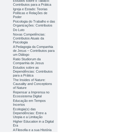
Estudos sobre o Tabaco:
Contributos para a Prática
Igreja e Estado: Teorias
Políticas e Relações de
Poder
Psicologia do Trabalho e das
Organizações: Contributos
Do Luto
Novas Competências:
Contributos Atuais da
Psicologia
A Pedagogia da Companhia
de Jesus – Contributos para
um Diálogo
Ratio Studiorum da
Companhia de Jesus
Estudos sobre as
Dependências: Contributos
para a Prática
The Insides of Nature:
Causality and Conceptions
of Nature
Repensar a Imprensa no
Ecossistema Digital
Educação em Tempos
Incertos
Ecologia(s) das
Dependências: Entre a
Utopia e a Limitação
Higher Education in a Digital
Era
A Filosofia e a sua História