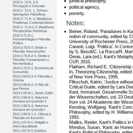
juridical philosophy,
2016,V. 72,N. 2-3,
Percepção e Conceito
political agency,
2016,V. 72,N. 1, Teímos:
poverty,
Aportações Filosóficas
2015,V. 71,N. 4, Metafísica:
Notes:
Problemas Contemporâneos
2015,V. 71,N.2-3, Metafísica:
Beiner, Roland. ‘Paradoxes in Kan
Perspectivas Históricas
2015,V.71,N.1,
notion of community, edited by 
Fenomenologia e Filosofia
University of Rochester Press, 2
Prática
Caranti, Luigi. ‘Politica’. In L’uni
2014,V.70,N.4, Direito e
by S. Besoli/C. La Rocca/R. Mart
Filosofia: Intersecções
Denis, Lara (ed.). Kant’s Metaph
2014,V.70,N.2-3, Direito e
Filosofia: Fundamentos e
CUP, 2010.
Hermenêutica
Flatham, Richard E. ‘Citizenship 
2014,V.70,N.1, Economia de
In, Theorizing Citizenship, edite
Comunhão
of New York Press, 1995.
2013,V.69,N.3-4, Filosofia e
Cinema
Flikschuh, Katrin. ‘Justice withou
2013,V.69,N.2, O Rito dá
Critical Guide, edited by Lara D
que Pensar
Kant, Immanuel. Gesammelte Sch
2013,V.69,N.1, Xavier Zubiri
der Wissenschaften, vol. 23 Deu
2012,V.68,N.4, Natureza
from vol. 24 Akademie der Wissen
Humana em Questão II
2012,V.68,N.3, Natureza
Kersting, Wolfgang. ‘Kant’s Conce
Humana em Questão I
Philosophy, edited by H. Williams
2012,V.68,N.1-2, Ciência e
1992.
Filosofia em Encontro
Maliks, Reider. Kant’s Politics i
2011,V.67,N.4, Religião e
Interculturalidade
Mendus, Susan. ‘Kant: an Hones
2011,V.67,N.3, Estética
Kant’s Political Philosophy, edit