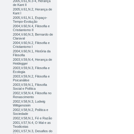
2005,V.61,N.3-4, Herança
de Kant II
2005,V.61,N.2, Herança de
Kant I
2005,V.61,N.1, Espaço-
Tempo-Evolução
2004,V.60,N.4, Filosofia e
Cristianismo II
2004,V.60,N.3, Bernardo de
Claraval
2004,V.60,N.2, Filosofia e
Cristianismo I
2004,V.60,N.1, História da
Filosofia
2003,V.59,N.4, Herança de
Heidegger
2003,V.59,N.3, Filosofia e
Ecologia
2003,V.59,N.2, Filosofia e
Psicanálise
2003,V.59,N.1, Filosofia
Social e Política
2002,V.58,N.4, Filosofia no
Renascimento
2002,V.58,N.3, Ludwig
Wittgenstein
2002,V.58,N.2, Política e
Sociedade
2002,V.58,N.1, Fé e Razão
2001,V.57,N.4, O Mal e as
Teodiceias
2001,V.57,N.3, Desafios do