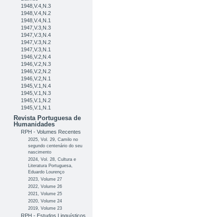
1948,V.4,N.3
1948,V.4,N.2
1948,V.4,N.1
1947,V.3,N.3
1947,V.3,N.4
1947,V.3,N.2
1947,V.3,N.1
1946,V.2,N.4
1946,V.2,N.3
1946,V.2,N.2
1946,V.2,N.1
1945,V.1,N.4
1945,V.1,N.3
1945,V.1,N.2
1945,V.1,N.1
Revista Portuguesa de
Humanidades
RPH - Volumes Recentes
2025, Vol. 29, Camilo no
segundo centenário do seu
nascimento
2024, Vol. 28, Cultura e
Literatura Portuguesa,
Eduardo Lourenço
2023, Volume 27
2022, Volume 26
2021, Volume 25
2020, Volume 24
2019, Volume 23
RPH - Estudos Linguísticos