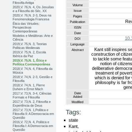
Filosofia Antiga
Volume
2020,V. 76,N. 4, Os Jesuítas
Issue
e a Filosofia do Séc. XX
2020,V. 76,N. 2-3, Deus na
Pages
Fenomenologia Francesa
Rev
Publication
Ética das Virtudes:
Perspectivas
ISSN
Contemporâneas
Date
Modelos e Metáforas: Arte e
10.
DOI
Ciência
2019,V. 75,N. 3, Teorias
Language
Políticas Medievais
Kant still inspires
Abstract
2019,V. 75,N. 2, Escola
construction of citize
Ibérica da Paz
to tackle some featu
2019,V. 75,N. 1, Ética e
notion of citize
Política Contemporânea
deliberative democra
2018,V. 74,N. 4, Filosofia da
Música
treatment of poverty
2018,V. 74,N. 2-3, Gestão e
which is denied for
Filosofia
philosophy is far f
2018,V. 74,N. 1, Pierre
gene
Duhem e Ernst Mach
Date
2017,V. 73,N. 3-4, Ciências
Added
Formais e Filosofia
2017,V. 73,N. 2, Filosofia e
Modified
Experiência de Deus
2017,V. 73,N. 1,Política e
Tags:
Filosofia II: A Democracia em
Questão
state
2016,V. 72,N. 4, Política e
Kant,
Filosofia I: A Democracia em
Questão