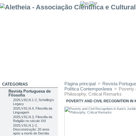
Página principal
>
Revista Portugue
CATEGORIAS
Política Contemporânea
>
Poverty 
Revista Portuguesa de
Philosophy. Critical Remarks
Filosofia
2026,V.82,N.1-2, Schelling’s
POVERTY AND CIVIL RECOGNITION IN
Legacy
2025,V.81,N.4, Filosofia da
Linguagem
2025,V.81,N.3, Filosofia da
Religião no século XXI
2025,V.81,N.1-2,
Desconstrução: 20 anos
após a morte de Derrida