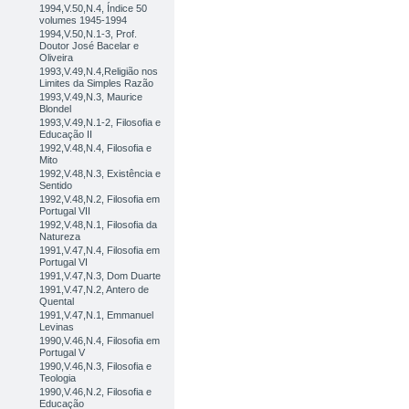
1994,V.50,N.4, Índice 50
volumes 1945-1994
1994,V.50,N.1-3, Prof.
Doutor José Bacelar e
Oliveira
1993,V.49,N.4,Religião nos
Limites da Simples Razão
1993,V.49,N.3, Maurice
Blondel
1993,V.49,N.1-2, Filosofia e
Educação II
1992,V.48,N.4, Filosofia e
Mito
1992,V.48,N.3, Existência e
Sentido
1992,V.48,N.2, Filosofia em
Portugal VII
1992,V.48,N.1, Filosofia da
Natureza
1991,V.47,N.4, Filosofia em
Portugal VI
1991,V.47,N.3, Dom Duarte
1991,V.47,N.2, Antero de
Quental
1991,V.47,N.1, Emmanuel
Levinas
1990,V.46,N.4, Filosofia em
Portugal V
1990,V.46,N.3, Filosofia e
Teologia
1990,V.46,N.2, Filosofia e
Educação