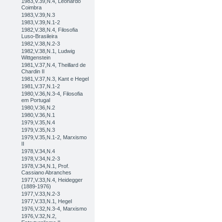
1983,V.39,N.4, Leonardo
Coimbra
1983,V.39,N.3
1983,V.39,N.1-2
1982,V.38,N.4, Filosofia
Luso-Brasileira
1982,V.38,N.2-3
1982,V.38,N.1, Ludwig
Wittgenstein
1981,V.37,N.4, Theillard de
Chardin II
1981,V.37,N.3, Kant e Hegel
1981,V.37,N.1-2
1980,V.36,N.3-4, Filosofia
em Portugal
1980,V.36,N.2
1980,V.36,N.1
1979,V.35,N.4
1979,V.35,N.3
1979,V.35,N.1-2, Marxismo
II
1978,V.34,N.4
1978,V.34,N.2-3
1978,V.34,N.1, Prof.
Cassiano Abranches
1977,V.33,N.4, Heidegger
(1889-1976)
1977,V.33,N.2-3
1977,V.33,N.1, Hegel
1976,V.32,N.3-4, Marxismo
1976,V.32,N.2,