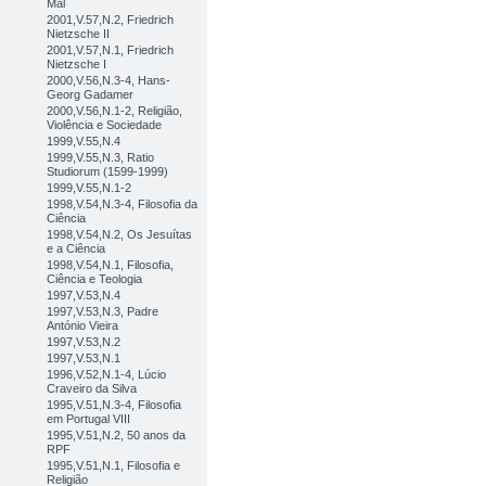
Mal
2001,V.57,N.2, Friedrich
Nietzsche II
2001,V.57,N.1, Friedrich
Nietzsche I
2000,V.56,N.3-4, Hans-
Georg Gadamer
2000,V.56,N.1-2, Religião,
Violência e Sociedade
1999,V.55,N.4
1999,V.55,N.3, Ratio
Studiorum (1599-1999)
1999,V.55,N.1-2
1998,V.54,N.3-4, Filosofia da
Ciência
1998,V.54,N.2, Os Jesuítas
e a Ciência
1998,V.54,N.1, Filosofia,
Ciência e Teologia
1997,V.53,N.4
1997,V.53,N.3, Padre
António Vieira
1997,V.53,N.2
1997,V.53,N.1
1996,V.52,N.1-4, Lúcio
Craveiro da Silva
1995,V.51,N.3-4, Filosofia
em Portugal VIII
1995,V.51,N.2, 50 anos da
RPF
1995,V.51,N.1, Filosofia e
Religião