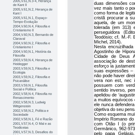
2005,V.61,N.3-4, Herança
duas dimensões com
de Kant II
vez mais tanto o pod
2005,V.61,N.2, Herança de
como forma de legiti
Kant I
cristã procurar a s
2005,V.61,N.1, Espaço-
Tempo-Evolução
aquela, de um mom
2004,V.60,N.4, Filosofia e
tolerada (em 313) 
Cristianismo II
perseguidora (Edi
2004,V.60,N.3, Bernardo de
Teodósio; cf. M.-F. 
Claraval
Michel, 2014).
2004,V.60,N.2, Filosofia e
Nesta encruzilhada
Cristianismo I
Agostinho de Hipona
2004,V.60,N.1, História da
Filosofia
Cidade de Deus Ag
2003,V.59,N.4, Herança de
associação de dest
Heidegger
esforço ia justamen
2003,V.59,N.3, Filosofia e
suas expressões – p
Ecologia
não pode haver direit
2003,V.59,N.2, Filosofia e
vera non est, nec 
Psicanálise
possuem com verda
2003,V.59,N.1, Filosofia
Social e Política
sentido inverso, per
2002,V.58,N.4, Filosofia no
apelidou de ‘augusti
Renascimento
a muitos equívocos e
2002,V.58,N.3, Ludwig
ele nunca defendera 
Wittgenstein
objetiva do seu pen
2002,V.58,N.2, Política e
Como esquema muito
Sociedade
Império Romano do O
2002,V.58,N.1, Fé e Razão
com Otão I (o pri
2001,V.57,N.4, O Mal e as
Teodiceias
Germânico, 962-973),
2001,V.57,N.3, Desafios do
pelo papa Gelásio