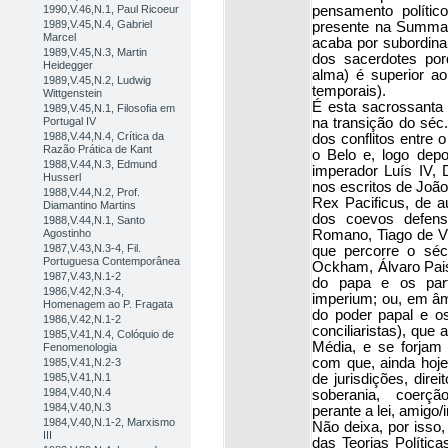
1990,V.46,N.1, Paul Ricoeur
pensamento polític
1989,V.45,N.4, Gabriel
presente na Summa 
Marcel
acaba por subordinar
1989,V.45,N.3, Martin
dos sacerdotes po
Heidegger
alma) é superior ao
1989,V.45,N.2, Ludwig
temporais).
Wittgenstein
É esta sacrossanta a
1989,V.45,N.1, Filosofia em
Portugal IV
na transição do séc.
1988,V.44,N.4, Crítica da
dos conflitos entre o
Razão Prática de Kant
o Belo e, logo depo
1988,V.44,N.3, Edmund
imperador Luís IV,
Husserl
nos escritos de João
1988,V.44,N.2, Prof.
Rex Pacificus, de 
Diamantino Martins
dos coevos defenso
1988,V.44,N.1, Santo
Agostinho
Romano, Tiago de Vit
1987,V.43,N.3-4, Fil.
que percorre o séc
Portuguesa Contemporânea
Ockham, Álvaro Pais,
1987,V.43,N.1-2
do papa e os part
1986,V.42,N.3-4,
imperium; ou, em âmb
Homenagem ao P. Fragata
do poder papal e o
1986,V.42,N.1-2
conciliaristas), que
1985,V.41,N.4, Colóquio de
Média, e se forjam 
Fenomenologia
com que, ainda hoj
1985,V.41,N.2-3
1985,V.41,N.1
de jurisdições, direit
1984,V.40,N.4
soberania, coerção
1984,V.40,N.3
perante a lei, amigo/
1984,V.40,N.1-2, Marxismo
Não deixa, por isso,
III
das Teorias Polític