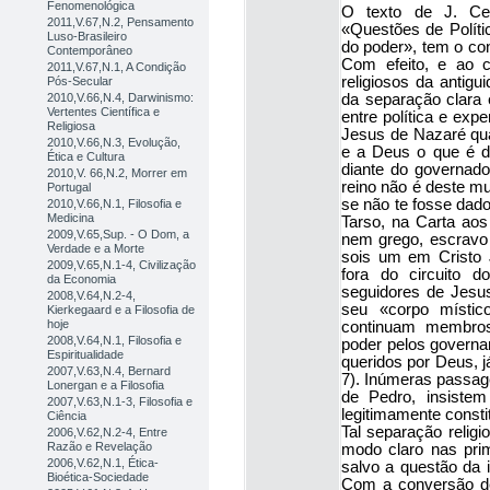
Fenomenológica
O texto de J. Ce
2011,V.67,N.2, Pensamento
«Questões de Políti
Luso-Brasileiro
do poder», tem o con
Contemporâneo
Com efeito, e ao c
2011,V.67,N.1, A Condição
religiosos da antigu
Pós-Secular
2010,V.66,N.4, Darwinismo:
da separação clara e
Vertentes Científica e
entre política e expe
Religiosa
Jesus de Nazaré qu
2010,V.66,N.3, Evolução,
e a Deus o que é de
Ética e Cultura
diante do governado
2010,V. 66,N.2, Morrer em
reino não é deste m
Portugal
se não te fosse dado
2010,V.66,N.1, Filosofia e
Medicina
Tarso, na Carta aos
2009,V.65,Sup. - O Dom, a
nem grego, escravo 
Verdade e a Morte
sois um em Cristo J
2009,V.65,N.1-4, Civilização
fora do circuito d
da Economia
seguidores de Jesu
2008,V.64,N.2-4,
seu «corpo místico
Kierkegaard e a Filosofia de
hoje
continuam membro
2008,V.64,N.1, Filosofia e
poder pelos governan
Espiritualidade
queridos por Deus, 
2007,V.63,N.4, Bernard
7). Inúmeras passag
Lonergan e a Filosofia
de Pedro, insistem
2007,V.63,N.1-3, Filosofia e
legitimamente consti
Ciência
Tal separação religi
2006,V.62,N.2-4, Entre
Razão e Revelação
modo claro nas prim
2006,V.62,N.1, Ética-
salvo a questão da i
Bioética-Sociedade
Com a conversão de