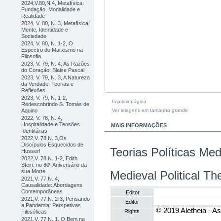
2024,V.80,N.4, Metafísica:
Fundação, Modalidade e
Realidade
2024, V. 80, N. 3, Metafísica:
Mente, Identidade e
Sociedade
2024, V. 80, N. 1-2, O
Espectro do Marxismo na
Filosofia
2023, V. 79, N. 4, As Razões
do Coração: Blaise Pascal
2023, V. 79, N. 3, A Natureza
da Verdade: Teorias e
Reflexões
2023, V. 79, N. 1-2,
Imprimir página
Redescobrindo S. Tomás de
Ver imagens em tamanho grande
Aquino
2022, V. 78, N. 4,
Hospitalidade e Tensões
MAIS INFORMAÇÕES
Identitárias
2022,V. 78,N. 3,Os
Discípulos Esquecidos de
Teorias Políticas Med
Husserl
2022,V. 78,N. 1-2, Edith
Stein: no 80º Aniversário da
sua Morte
Medieval Political Th
2021,V. 77,N. 4,
Causalidade: Abordagens
Contemporâneas
Editor
2021,V. 77,N. 2-3, Pensando
Editor
a Pandemia: Perspetivas
© 2019 Aletheia - As
Rights
Filosóficas
2021,V. 77,N. 1, O Bem na