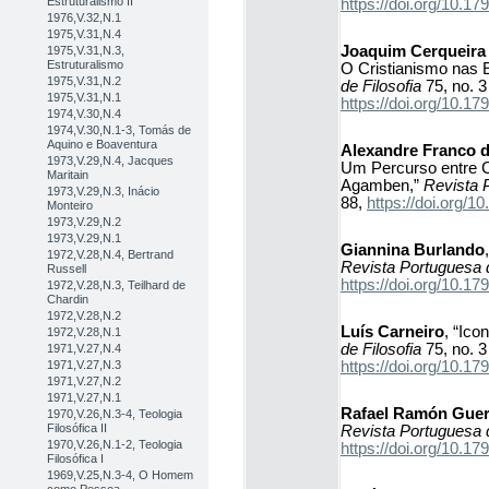
Estruturalismo II
https://doi.org/10.
1976,V.32,N.1
1975,V.31,N.4
Joaquim Cerqueira
1975,V.31,N.3,
Estruturalismo
O Cristianismo nas 
1975,V.31,N.2
de Filosofia
75, no. 3
1975,V.31,N.1
https://doi.org/10.
1974,V.30,N.4
1974,V.30,N.1-3, Tomás de
Aquino e Boaventura
Alexandre Franco 
1973,V.29,N.4, Jacques
Um Percurso entre Ca
Maritain
Agamben,”
Revista 
1973,V.29,N.3, Inácio
88,
https://doi.org
Monteiro
1973,V.29,N.2
1973,V.29,N.1
Giannina Burlando
1972,V.28,N.4, Bertrand
Revista Portuguesa d
Russell
https://doi.org/10.
1972,V.28,N.3, Teilhard de
Chardin
1972,V.28,N.2
Luís Carneiro
, “Ico
1972,V.28,N.1
de Filosofia
75, no. 3
1971,V.27,N.4
https://doi.org/10.
1971,V.27,N.3
1971,V.27,N.2
1971,V.27,N.1
Rafael Ramón Guer
1970,V.26,N.3-4, Teologia
Filosófica II
Revista Portuguesa d
1970,V.26,N.1-2, Teologia
https://doi.org/10.
Filosófica I
1969,V.25,N.3-4, O Homem