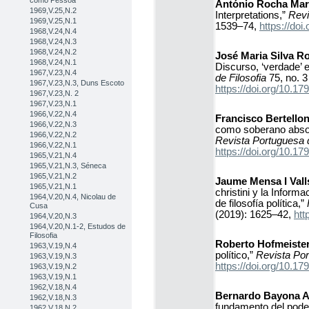
como Pessoa
António Rocha Mar
1969,V.25,N.2
Interpretations,”
Revi
1969,V.25,N.1
1539–74,
https://do
1968,V.24,N.4
1968,V.24,N.3
1968,V.24,N.2
José Maria Silva R
1968,V.24,N.1
Discurso, ‘verdade’ 
1967,V.23,N.4
de Filosofia
75, no. 3
1967,V.23,N.3, Duns Escoto
https://doi.org/10.
1967,V.23,N. 2
1967,V.23,N.1
1966,V.22,N.4
Francisco Bertellon
1966,V.22,N.3
como soberano absolu
1966,V.22,N.2
Revista Portuguesa d
1966,V.22,N.1
https://doi.org/10.
1965,V.21,N.4
1965,V.21,N.3, Séneca
1965,V.21,N.2
Jaume Mensa I Vall
1965,V.21,N.1
christini y la Inform
1964,V.20,N.4, Nicolau de
de filosofía política,”
Cusa
(2019): 1625–42,
htt
1964,V.20,N.3
1964,V.20,N.1-2, Estudos de
Filosofia
Roberto Hofmeister
1963,V.19,N.4
político,”
Revista Por
1963,V.19,N.3
https://doi.org/10.
1963,V.19,N.2
1963,V.19,N.1
1962,V.18,N.4
Bernardo Bayona A
1962,V.18,N.3
fundamento del poder 
1962,V.18,N.2