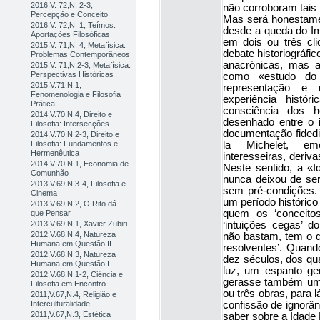
2016,V. 72,N. 2-3,
não corroboram tais 
Percepção e Conceito
Mas será honestamen
2016,V. 72,N. 1, Teímos:
desde a queda do I
Aportações Filosóficas
em dois ou três cli
2015,V. 71,N. 4, Metafísica:
debate historiográfi
Problemas Contemporâneos
anacrónicas, mas a
2015,V. 71,N.2-3, Metafísica:
Perspectivas Históricas
como «estudo do 
2015,V.71,N.1,
representação e 
Fenomenologia e Filosofia
experiência histó
Prática
consciência dos 
2014,V.70,N.4, Direito e
desenhado entre o i
Filosofia: Intersecções
documentação fidedi
2014,V.70,N.2-3, Direito e
Filosofia: Fundamentos e
la Michelet, em
Hermenêutica
interesseiras, deriva
2014,V.70,N.1, Economia de
Neste sentido, a «I
Comunhão
nunca deixou de ser 
2013,V.69,N.3-4, Filosofia e
sem pré-condições. 
Cinema
um período histórico
2013,V.69,N.2, O Rito dá
quem os ‘conceitos
que Pensar
2013,V.69,N.1, Xavier Zubiri
‘intuições cegas’ 
2012,V.68,N.4, Natureza
não bastam, tem o d
Humana em Questão II
resolventes’. Quan
2012,V.68,N.3, Natureza
dez séculos, dos qua
Humana em Questão I
luz, um espanto ge
2012,V.68,N.1-2, Ciência e
gerasse também uma 
Filosofia em Encontro
ou três obras, para l
2011,V.67,N.4, Religião e
Interculturalidade
confissão de ignorân
2011,V.67,N.3, Estética
saber sobre a Idade