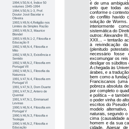
1994,V.50,N.4, Índice 50
é de uma ambiguid
volumes 1945-1994
pelo que todas as
1994,V.50,N.1-3, Prof.
conforme o contexto. 
Doutor José Bacelar e
do conflito havido
Oliveira
solução de Worms. A
1993,V.49,N.4,Religião nos
interiormente como
Limites da Simples Razão
sistemática do Direi
1993,V.49,N.3, Maurice
Blondel
outros: Alexandre III,
1993,V.49,N.1-2, Filosofia e
XXII… – tentarão ac
Educação II
à reivindicação d
1992,V.48,N.4, Filosofia e
(plenitudo potestat
Mito
necessário fosse
1992,V.48,N.3, Existência e
excomungar os reis o
Sentido
desligar os súbditos
1992,V.48,N.2, Filosofia em
Portugal VII
A chegada às Univers
1992,V.48,N.1, Filosofia da
árabes, e a tradução 
Natureza
bem como a fundaçã
1991,V.47,N.4, Filosofia em
Franciscanos (uma
Portugal VI
pobreza absoluta de 
1991,V.47,N.3, Dom Duarte
por completo o quadr
1991,V.47,N.2, Antero de
e política – e també
Quental
1991,V.47,N.1, Emmanuel
o poder vinha do alt
Levinas
escritos do Pseudo-
1990,V.46,N.4, Filosofia em
modelo alternativ
Portugal V
naturais, segundo o 
1990,V.46,N.3, Filosofia e
cima (causalidade as
Teologia
homem e da sua cap
1990,V.46,N.2, Filosofia e
cidade. Apesar de 
Educação