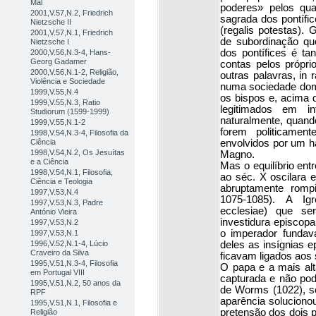
Mal
poderes» pelos qu
2001,V.57,N.2, Friedrich
sagrada dos pontífic
Nietzsche II
(regalis potestas). 
2001,V.57,N.1, Friedrich
de subordinação qu
Nietzsche I
dos pontífices é ta
2000,V.56,N.3-4, Hans-
Georg Gadamer
contas pelos própri
2000,V.56,N.1-2, Religião,
outras palavras, in 
Violência e Sociedade
numa sociedade domi
1999,V.55,N.4
os bispos e, acima d
1999,V.55,N.3, Ratio
legitimados em in
Studiorum (1599-1999)
naturalmente, quando
1999,V.55,N.1-2
forem politicamen
1998,V.54,N.3-4, Filosofia da
Ciência
envolvidos por um ha
1998,V.54,N.2, Os Jesuítas
Magno.
e a Ciência
Mas o equilíbrio entr
1998,V.54,N.1, Filosofia,
ao séc. X oscilara e
Ciência e Teologia
abruptamente rompi
1997,V.53,N.4
1075-1085). A Igre
1997,V.53,N.3, Padre
ecclesiae) que se
António Vieira
investidura episcopa
1997,V.53,N.2
o imperador fundav
1997,V.53,N.1
1996,V.52,N.1-4, Lúcio
deles as insígnias e
Craveiro da Silva
ficavam ligados aos 
1995,V.51,N.3-4, Filosofia
O papa e a mais alt
em Portugal VIII
capturada e não podi
1995,V.51,N.2, 50 anos da
de Worms (1022), so
RPF
aparência soluciono
1995,V.51,N.1, Filosofia e
pretensão dos dois p
Religião