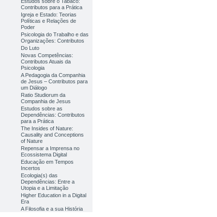
Estudos sobre o Tabaco:
Contributos para a Prática
Igreja e Estado: Teorias
Políticas e Relações de
Poder
Psicologia do Trabalho e das
Organizações: Contributos
Do Luto
Novas Competências:
Contributos Atuais da
Psicologia
A Pedagogia da Companhia
de Jesus – Contributos para
um Diálogo
Ratio Studiorum da
Companhia de Jesus
Estudos sobre as
Dependências: Contributos
para a Prática
The Insides of Nature:
Causality and Conceptions
of Nature
Repensar a Imprensa no
Ecossistema Digital
Educação em Tempos
Incertos
Ecologia(s) das
Dependências: Entre a
Utopia e a Limitação
Higher Education in a Digital
Era
A Filosofia e a sua História