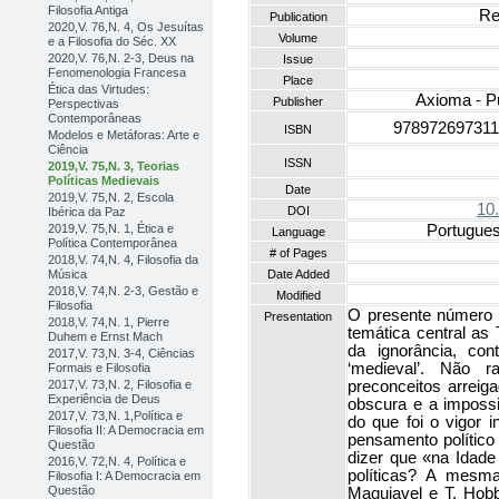
Filosofia Antiga
Re
Publication
2020,V. 76,N. 4, Os Jesuítas
Volume
e a Filosofia do Séc. XX
2020,V. 76,N. 2-3, Deus na
Issue
Fenomenologia Francesa
Place
Ética das Virtudes:
Axioma - Pu
Publisher
Perspectivas
Contemporâneas
978972697311
ISBN
Modelos e Metáforas: Arte e
Ciência
ISSN
2019,V. 75,N. 3, Teorias
Políticas Medievais
Date
2019,V. 75,N. 2, Escola
10
DOI
Ibérica da Paz
2019,V. 75,N. 1, Ética e
Portugues
Language
Política Contemporânea
# of Pages
2018,V. 74,N. 4, Filosofia da
Música
Date Added
2018,V. 74,N. 2-3, Gestão e
Modified
Filosofia
O presente número 
Presentation
2018,V. 74,N. 1, Pierre
temática central as 
Duhem e Ernst Mach
da ignorância, con
2017,V. 73,N. 3-4, Ciências
‘medieval’. Não r
Formais e Filosofia
2017,V. 73,N. 2, Filosofia e
preconceitos arreig
Experiência de Deus
obscura e a impossib
2017,V. 73,N. 1,Política e
do que foi o vigor i
Filosofia II: A Democracia em
pensamento político
Questão
dizer que «na Idade
2016,V. 72,N. 4, Política e
políticas? A mesm
Filosofia I: A Democracia em
Questão
Maquiavel e T. Hobb