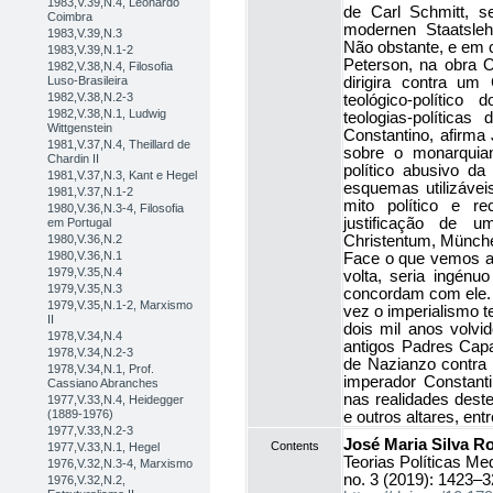
1983,V.39,N.4, Leonardo
de Carl Schmitt, s
Coimbra
modernen Staatslehr
1983,V.39,N.3
Não obstante, e em c
1983,V.39,N.1-2
Peterson, na obra 
1982,V.38,N.4, Filosofia
Luso-Brasileira
dirigira contra um 
1982,V.38,N.2-3
teológico-político
1982,V.38,N.1, Ludwig
teologias-polític
Wittgenstein
Constantino, afirma 
1981,V.37,N.4, Theillard de
sobre o monarquia
Chardin II
político abusivo da 
1981,V.37,N.3, Kant e Hegel
esquemas utilizáveis
1981,V.37,N.1-2
mito político e r
1980,V.36,N.3-4, Filosofia
justificação de u
em Portugal
1980,V.36,N.2
Christentum, Münche
1980,V.36,N.1
Face o que vemos a
1979,V.35,N.4
volta, seria ingénuo
1979,V.35,N.3
concordam com ele. É
1979,V.35,N.1-2, Marxismo
vez o imperialismo te
II
dois mil anos volvi
1978,V.34,N.4
antigos Padres Capa
1978,V.34,N.2-3
de Nazianzo contra 
1978,V.34,N.1, Prof.
imperador Constanti
Cassiano Abranches
nas realidades dest
1977,V.33,N.4, Heidegger
(1889-1976)
e outros altares, ent
1977,V.33,N.2-3
José Maria Silva R
Contents
1977,V.33,N.1, Hegel
Teorias Políticas Me
1976,V.32,N.3-4, Marxismo
no. 3 (2019): 1423–3
1976,V.32,N.2,