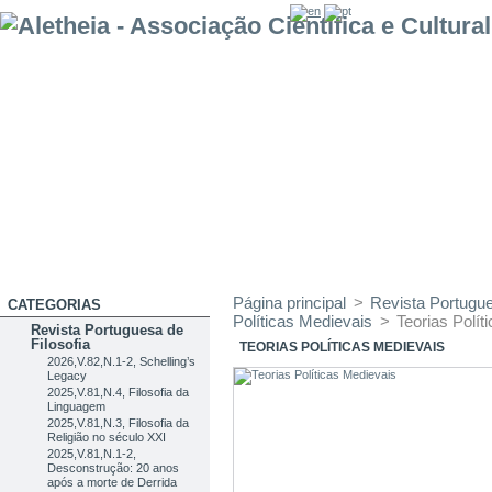
Página principal
>
Revista Portugue
CATEGORIAS
Políticas Medievais
>
Teorias Polít
Revista Portuguesa de
Filosofia
TEORIAS POLÍTICAS MEDIEVAIS
2026,V.82,N.1-2, Schelling’s
Legacy
2025,V.81,N.4, Filosofia da
Linguagem
2025,V.81,N.3, Filosofia da
Religião no século XXI
2025,V.81,N.1-2,
Desconstrução: 20 anos
após a morte de Derrida