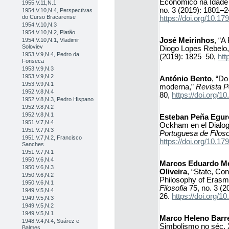
Económico na Idade
1955,V.11,N.1
no. 3 (2019): 1801–2
1954,V.10,N.4, Perspectivas
do Curso Bracarense
https://doi.org/10.
1954,V.10,N.3
1954,V.10,N.2, Platão
José Meirinhos
, “A
1954,V.10,N.1, Vladimir
Soloviev
Diogo Lopes Rebelo
1953,V.9,N.4, Pedro da
(2019): 1825–50,
htt
Fonseca
1953,V.9,N.3
1953,V.9,N.2
António Bento
, “Do
1953,V.9,N.1
moderna,”
Revista P
1952,V.8,N.4
80,
https://doi.org
1952,V.8,N.3, Pedro Hispano
1952,V.8,N.2
1952,V.8,N.1
Esteban Peña Egur
1951,V.7,N.4
Ockham en el Dialogus
1951,V.7,N.3
Portuguesa de Filoso
1951,V.7,N.2, Francisco
https://doi.org/10.
Sanches
1951,V.7,N.1
1950,V.6,N.4
Marcos Eduardo Me
1950,V.6,N.3
Oliveira
, “State, Co
1950,V.6,N.2
Philosophy of Erasm
1950,V.6,N.1
Filosofia
75, no. 3 (2
1949,V.5,N.4
26.
https://doi.org
1949,V.5,N.3
1949,V.5,N.2
1949,V.5,N.1
Marco Heleno Barr
1948,V.4,N.4, Suárez e
Simbolismo no séc. X
Balmes