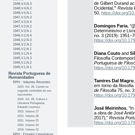
de Gilbert Durand a
1948,V.4,N.3
Ocidental,’”
Revista 
1948,V.4,N.2
50,
https://doi.org
1948,V.4,N.1
1947,V.3,N.3
1947,V.3,N.4
Domingos Faria
, “
1947,V.3,N.2
Determinismo e Livre
1947,V.3,N.1
no. 3 (2019): 1951–7
1946,V.2,N.4
https://doi.org/10.
1946,V.2,N.3
1946,V.2,N.2
1946,V.2,N.1
Diana Couto
and
Sí
1945,V.1,N.4
Filosofia Contempor
1945,V.1,N.3
Portuguesa de Filoso
1945,V.1,N.2
1945,V.1,N.1
https://doi.org/10.
Revista Portuguesa de
Humanidades
Tamires Dal Magro
RPH - Volumes Recentes
em torno da filosofi
2025, Vol. 29, Camilo no
de Filosofia
75, no. 3
segundo centenário do seu
https://doi.org/10.
nascimento
2024, Vol. 28, Cultura e
Literatura Portuguesa,
Eduardo Lourenço
José Meirinhos
, “I
2023, Volume 27
a obra de José Antô
2022, Volume 26
2017),”
Revista Port
2021, Volume 25
https://doi.org/10.
2020, Volume 24
2019, Volume 23
RPH - Estudos Linguísticos