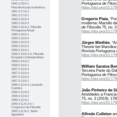
Portuguesa de Filoso
1962,V.18,N.1
https://doi.org/10.
Filosofia Actual na América
1961,V.17,N.2
1961,V.17,N.1
Gregorio Piaia
, “Fo
1960,V.16,N.4
moderna: Marsilio d
1960,V.16,N.3
de Filosofia
75, no. 3
1960,V.16,N.2, Filosofia
Portuguesa Actual
https://doi.org/10.
1960,V.16,N.1
1959,V.15,N.4
Jürgen Miethke
, “A
1959,V.15,N.3
1959,V.15,N.2
Theorie bei Marsili
1959,V.15,N.1
Revista Portuguesa d
1958,V.14,N.3-4, Filosofia
https://doi.org/10.
Europeia Contemporânea
1958,V.14,N.2
1958,V.14,N.1
William Saraiva Bo
1957,V.13,N.4
Terceira Parte do D
1957,V.13,N.3
Portuguesa de Filoso
1957,V.13,N.2
https://doi.org/10.
1957,V.13,N.1
1956,V.12,N.4, Leonardo
Coimbra
João Pinheiro da Si
1956,V.12,N.3
Aristóteles a Francis
1956,V.12,N.2
75, no. 3 (2019): 17
1956,V.12,N.1
https://doi.org/10.
1955,V.11,N.3-4, I
Congresso de Filosofia
1955,V.11,N.2, Santo
Alfredo Culleton
a
Agostinho