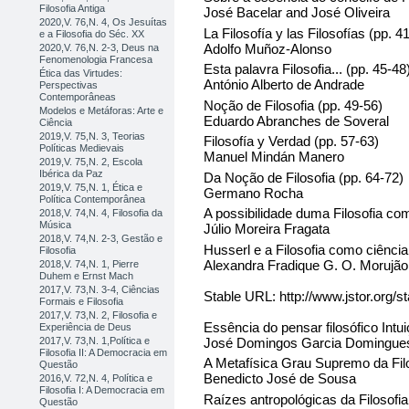
Filosofia Antiga
José Bacelar and José Oliveira
2020,V. 76,N. 4, Os Jesuítas
La Filosofía y las Filosofías (pp. 4
e a Filosofia do Séc. XX
Adolfo Muñoz-Alonso
2020,V. 76,N. 2-3, Deus na
Fenomenologia Francesa
Esta palavra Filosofia... (pp. 45-48
Ética das Virtudes:
António Alberto de Andrade
Perspectivas
Contemporâneas
Noção de Filosofia (pp. 49-56)
Modelos e Metáforas: Arte e
Eduardo Abranches de Soveral
Ciência
2019,V. 75,N. 3, Teorias
Filosofía y Verdad (pp. 57-63)
Políticas Medievais
Manuel Mindán Manero
2019,V. 75,N. 2, Escola
Ibérica da Paz
Da Noção de Filosofia (pp. 64-72)
2019,V. 75,N. 1, Ética e
Germano Rocha
Política Contemporânea
A possibilidade duma Filosofia com
2018,V. 74,N. 4, Filosofia da
Música
Júlio Moreira Fragata
2018,V. 74,N. 2-3, Gestão e
Husserl e a Filosofia como ciência
Filosofia
Alexandra Fradique G. O. Morujão
2018,V. 74,N. 1, Pierre
Duhem e Ernst Mach
2017,V. 73,N. 3-4, Ciências
Stable URL: http://www.jstor.org/
Formais e Filosofia
2017,V. 73,N. 2, Filosofia e
Essência do pensar filosófico Intui
Experiência de Deus
José Domingos Garcia Domingue
2017,V. 73,N. 1,Política e
Filosofia II: A Democracia em
A Metafísica Grau Supremo da Filo
Questão
Benedicto José de Sousa
2016,V. 72,N. 4, Política e
Filosofia I: A Democracia em
Raízes antropológicas da Filosofi
Questão