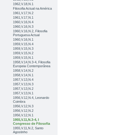
1962,V.18,N.1
Filosofia Actual na América
1961,V.17,N.2
1961,V.17,N.1
1960,V.16,N.4
1960,V.16,N.3
1960,V.16,N.2, Filosofia
Portuguesa Actual
1960,V.16,N.1
1959,V.15,N.4
1959,V.15,N.3
1959,V.15,N.2
1959,V.15,N.1
1958,V.14,N.3-4, Filosofia
Europeia Contemporânea
1958,V.14,N.2
1958,V.14,N.1
1957,V.13,N.4
1957,V.13,N.3
1957,V.13,N.2
1957,V.13,N.1
1956,V.12,N.4, Leonardo
Coimbra
1956,V.12,N.3
1956,V.12,N.2
1956,V.12,N.1
1955,V.11,N.3-4, I
Congresso de Filosofia
1955,V.11,N.2, Santo
Agostinho