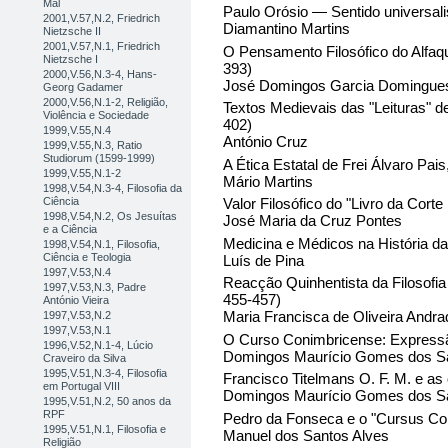
Mal
Paulo Orósio — Sentido universali
2001,V.57,N.2, Friedrich
Diamantino Martins
Nietzsche II
2001,V.57,N.1, Friedrich
O Pensamento Filosófico do Alfaqu
Nietzsche I
393)
2000,V.56,N.3-4, Hans-
José Domingos Garcia Domingue
Georg Gadamer
2000,V.56,N.1-2, Religião,
Textos Medievais das "Leituras" d
Violência e Sociedade
402)
1999,V.55,N.4
António Cruz
1999,V.55,N.3, Ratio
Studiorum (1599-1999)
A Ética Estatal de Frei Álvaro Pa
1999,V.55,N.1-2
Mário Martins
1998,V.54,N.3-4, Filosofia da
Ciência
Valor Filosófico do "Livro da Corte
1998,V.54,N.2, Os Jesuítas
José Maria da Cruz Pontes
e a Ciência
Medicina e Médicos na História da
1998,V.54,N.1, Filosofia,
Ciência e Teologia
Luís de Pina
1997,V.53,N.4
Reacção Quinhentista da Filosofi
1997,V.53,N.3, Padre
455-457)
António Vieira
Maria Francisca de Oliveira Andra
1997,V.53,N.2
1997,V.53,N.1
O Curso Conimbricense: Expressão
1996,V.52,N.1-4, Lúcio
Domingos Maurício Gomes dos S
Craveiro da Silva
1995,V.51,N.3-4, Filosofia
Francisco Titelmans O. F. M. e as
em Portugal VIII
Domingos Maurício Gomes dos S
1995,V.51,N.2, 50 anos da
RPF
Pedro da Fonseca e o "Cursus Coll
1995,V.51,N.1, Filosofia e
Manuel dos Santos Alves
Religião