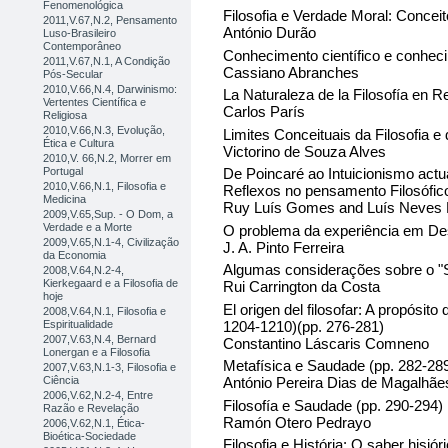
Fenomenológica
Filosofia e Verdade Moral: Conceit
2011,V.67,N.2, Pensamento
António Durão
Luso-Brasileiro
Contemporâneo
Conhecimento científico e conheci
2011,V.67,N.1, A Condição
Cassiano Abranches
Pós-Secular
2010,V.66,N.4, Darwinismo:
La Naturaleza de la Filosofía en Re
Vertentes Científica e
Carlos París
Religiosa
2010,V.66,N.3, Evolução,
Limites Conceituais da Filosofia e
Ética e Cultura
Victorino de Souza Alves
2010,V. 66,N.2, Morrer em
Portugal
De Poincaré ao Intuicionismo act
2010,V.66,N.1, Filosofia e
Reflexos no pensamento Filosófic
Medicina
Ruy Luís Gomes and Luís Neves 
2009,V.65,Sup. - O Dom, a
Verdade e a Morte
O problema da experiência em Des
2009,V.65,N.1-4, Civilização
J. A. Pinto Ferreira
da Economia
Algumas considerações sobre o "S
2008,V.64,N.2-4,
Kierkegaard e a Filosofia de
Rui Carrington da Costa
hoje
El origen del filosofar: A propósit
2008,V.64,N.1, Filosofia e
1204-1210)(pp. 276-281)
Espiritualidade
2007,V.63,N.4, Bernard
Constantino Láscaris Comneno
Lonergan e a Filosofia
Metafísica e Saudade (pp. 282-28
2007,V.63,N.1-3, Filosofia e
Ciência
António Pereira Dias de Magalhãe
2006,V.62,N.2-4, Entre
Filosofía e Saudade (pp. 290-294)
Razão e Revelação
Ramón Otero Pedrayo
2006,V.62,N.1, Ética-
Bioética-Sociedade
Filosofia e História: O saber hisió