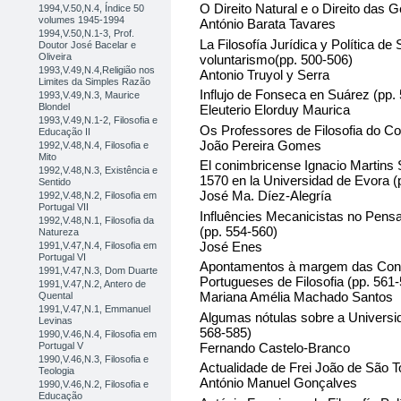
O Direito Natural e o Direito das
1994,V.50,N.4, Índice 50
volumes 1945-1994
António Barata Tavares
1994,V.50,N.1-3, Prof.
La Filosofía Jurídica y Política de
Doutor José Bacelar e
Oliveira
voluntarismo(pp. 500-506)
1993,V.49,N.4,Religião nos
Antonio Truyol y Serra
Limites da Simples Razão
Influjo de Fonseca en Suárez (pp.
1993,V.49,N.3, Maurice
Blondel
Eleuterio Elorduy Maurica
1993,V.49,N.1-2, Filosofia e
Os Professores de Filosofia do Co
Educação II
João Pereira Gomes
1992,V.48,N.4, Filosofia e
Mito
El conimbricense Ignacio Martins S
1992,V.48,N.3, Existência e
1570 en la Universidad de Evora (
Sentido
José Ma. Díez-Alegría
1992,V.48,N.2, Filosofia em
Portugal VII
Influêncies Mecanicistas no Pensa
1992,V.48,N.1, Filosofia da
(pp. 554-560)
Natureza
José Enes
1991,V.47,N.4, Filosofia em
Portugal VI
Apontamentos à margem das Conc
1991,V.47,N.3, Dom Duarte
Portugueses de Filosofia (pp. 561
1991,V.47,N.2, Antero de
Mariana Amélia Machado Santos
Quental
1991,V.47,N.1, Emmanuel
Algumas nótulas sobre a Universi
Levinas
568-585)
1990,V.46,N.4, Filosofia em
Fernando Castelo-Branco
Portugal V
1990,V.46,N.3, Filosofia e
Actualidade de Frei João de São 
Teologia
António Manuel Gonçalves
1990,V.46,N.2, Filosofia e
Educação