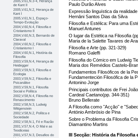
2005,V.61,N.3-4, Herança
Paulo Durão Alves
de Kant II
2005,V.61,N.2, Herança de
Expressão linguística da realidade
Kant I
Hernâni Santos Dias da Silva
2005,V.61,N.1, Espaço-
Tempo-Evolução
Filosofia e Estélica: Para uma Est
2004,V.60,N.4, Filosofia e
Manuel Antunes
Cristianismo II
O lugar da Estética na Filosofia (p
2004,V.60,N.3, Bernardo de
Claraval
Maria de la Salette Tavares de Ar
2004,V.60,N.2, Filosofia e
Filosofia e Arte (pp. 321-329)
Cristianismo I
Romano Galeffi
2004,V.60,N.1, História da
Filosofia
Filosofia do Cómico em Ludwig Tie
2003,V.59,N.4, Herança de
Maria dos Remédios Castelo-Bra
Heidegger
2003,V.59,N.3, Filosofia e
Fundamentos Filosóficos de la Ped
Ecologia
Fundamenteción Filosófica de la P
2003,V.59,N.2, Filosofia e
Antonino Jorge
Psicanálise
2003,V.59,N.1, Filosofia
Principais contributos de Frei Jo
Social e Política
Cardeal Caetano(pp. 344-351)
2002,V.58,N.4, Filosofia no
Bruno Bellerate
Renascimento
2002,V.58,N.3, Ludwig
A Filosofia como "Acção" e "Sabed
Wittgenstein
António Ambrósio de Pina
2002,V.58,N.2, Política e
Sociedade
Sobre o Problema da Filosofia Cris
2002,V.58,N.1, Fé e Razão
Diamantino Martins
2001,V.57,N.4, O Mal e as
Teodiceias
III Secção: História da Filosofia
2001,V.57,N.3, Desafios do