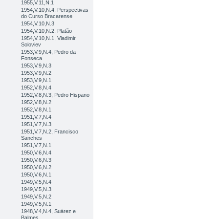
1955,V.11,N.1
1954,V.10,N.4, Perspectivas
do Curso Bracarense
1954,V.10,N.3
1954,V.10,N.2, Platão
1954,V.10,N.1, Vladimir
Soloviev
1953,V.9,N.4, Pedro da
Fonseca
1953,V.9,N.3
1953,V.9,N.2
1953,V.9,N.1
1952,V.8,N.4
1952,V.8,N.3, Pedro Hispano
1952,V.8,N.2
1952,V.8,N.1
1951,V.7,N.4
1951,V.7,N.3
1951,V.7,N.2, Francisco
Sanches
1951,V.7,N.1
1950,V.6,N.4
1950,V.6,N.3
1950,V.6,N.2
1950,V.6,N.1
1949,V.5,N.4
1949,V.5,N.3
1949,V.5,N.2
1949,V.5,N.1
1948,V.4,N.4, Suárez e
Balmes