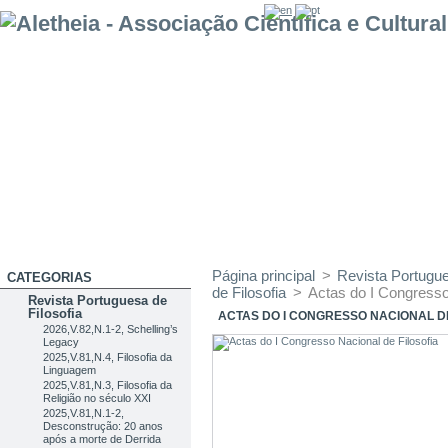
Página principal
>
Revista Portugue
CATEGORIAS
de Filosofia
>
Actas do I Congresso
Revista Portuguesa de
Filosofia
ACTAS DO I CONGRESSO NACIONAL DE
2026,V.82,N.1-2, Schelling’s
Legacy
2025,V.81,N.4, Filosofia da
Linguagem
2025,V.81,N.3, Filosofia da
Religião no século XXI
2025,V.81,N.1-2,
Desconstrução: 20 anos
após a morte de Derrida