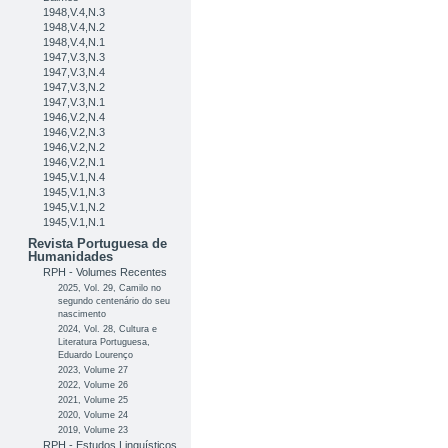
1948,V.4,N.3
1948,V.4,N.2
1948,V.4,N.1
1947,V.3,N.3
1947,V.3,N.4
1947,V.3,N.2
1947,V.3,N.1
1946,V.2,N.4
1946,V.2,N.3
1946,V.2,N.2
1946,V.2,N.1
1945,V.1,N.4
1945,V.1,N.3
1945,V.1,N.2
1945,V.1,N.1
Revista Portuguesa de
Humanidades
RPH - Volumes Recentes
2025, Vol. 29, Camilo no
segundo centenário do seu
nascimento
2024, Vol. 28, Cultura e
Literatura Portuguesa,
Eduardo Lourenço
2023, Volume 27
2022, Volume 26
2021, Volume 25
2020, Volume 24
2019, Volume 23
RPH - Estudos Linguísticos