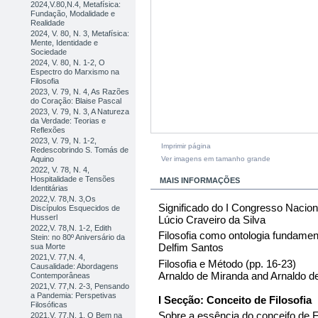
2024,V.80,N.4, Metafísica:
Fundação, Modalidade e
Realidade
2024, V. 80, N. 3, Metafísica:
Mente, Identidade e
Sociedade
2024, V. 80, N. 1-2, O
Espectro do Marxismo na
Filosofia
2023, V. 79, N. 4, As Razões
do Coração: Blaise Pascal
2023, V. 79, N. 3, A Natureza
da Verdade: Teorias e
Reflexões
2023, V. 79, N. 1-2,
Imprimir página
Redescobrindo S. Tomás de
Ver imagens em tamanho grande
Aquino
2022, V. 78, N. 4,
Hospitalidade e Tensões
MAIS INFORMAÇÕES
Identitárias
2022,V. 78,N. 3,Os
Significado do I Congresso Naciona
Discípulos Esquecidos de
Husserl
Lúcio Craveiro da Silva
2022,V. 78,N. 1-2, Edith
Filosofia como ontologia fundament
Stein: no 80º Aniversário da
Delfim Santos
sua Morte
2021,V. 77,N. 4,
Filosofia e Método (pp. 16-23)
Causalidade: Abordagens
Arnaldo de Miranda and Arnaldo d
Contemporâneas
2021,V. 77,N. 2-3, Pensando
a Pandemia: Perspetivas
I Secção: Conceito de Filosofia
Filosóficas
Sobre a essência do conceifo de Fi
2021,V. 77,N. 1, O Bem na