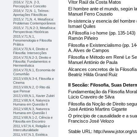
Vítor Raúl da Costa Matos
2016,V. 72,N. 2-3,
Percepção e Conceito
El hombre ante el mundo, según la 
2016,V. 72,N. 1, Teímos:
Manuel Ferro Couselo
Aportações Filosóficas
2015,V. 71,N. 4, Metafísica:
In-sistencia y esencia del hombre 
Problemas Contemporâneos
Ismael Quiles
2015,V. 71,N.2-3, Metafísica:
Perspectivas Históricas
A Filosofía i-o home (pp. 135-143)
2015,V.71,N.1,
Ramón Piñeiro
Fenomenologia e Filosofia
Filosofia e Existencialismo (pp. 1
Prática
2014,V.70,N.4, Direito e
A. Alves de Campos
Filosofia: Intersecções
Filosofia e Método em René Le Se
2014,V.70,N.2-3, Direito e
Filosofia: Fundamentos e
Manuel António de Paula
Hermenêutica
Alcances concretos de la Filosofía
2014,V.70,N.1, Economia de
Beatriz Hilda Grand Ruiz
Comunhão
2013,V.69,N.3-4, Filosofia e
Cinema
II Seccão: Filosofia, Suas Dete
2013,V.69,N.2, O Rito dá
Fundamentação da Filosofia Moral
que Pensar
2013,V.69,N.1, Xavier Zubiri
Lúcio Craveiro de Silva
2012,V.68,N.4, Natureza
Filosofia da Noção de Direito se
Humana em Questão II
José António Martins Gigante
2012,V.68,N.3, Natureza
Humana em Questão I
O princípio de causalidade e a sua
2012,V.68,N.1-2, Ciência e
Francisco José Velozo
Filosofia em Encontro
2011,V.67,N.4, Religião e
Interculturalidade
Stable URL: http://www.jstor.org/
2011,V.67,N.3, Estética