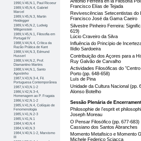
António Ferreira en la Filosofía Po
1990,V.46,N.1, Paul Ricoeur
Francisco Elías de Tejada
1989,V.45,N.4, Gabriel
Marcel
Revivescências Setecentistas do 
1989,V.45,N.3, Martin
Francisco José da Gama Caeiro
Heidegger
Silvestre Pinheiro Ferreira: Signifi
1989,V.45,N.2, Ludwig
Wittgenstein
619)
1989,V.45,N.1, Filosofia em
Lúcio Craveiro da Silva
Portugal IV
Influência do Princípio de Incert
1988,V.44,N.4, Crítica da
Razão Prática de Kant
Ilídio Sardoeira
1988,V.44,N.3, Edmund
Contribuição dos Açores para a His
Husserl
Ruy Galvão de Carvalho
1988,V.44,N.2, Prof.
Diamantino Martins
Actividades Filosóficas do "Centr
1988,V.44,N.1, Santo
Porto (pp. 648-658)
Agostinho
1987,V.43,N.3-4, Fil.
Luís de Pina
Portuguesa Contemporânea
Unidade da Cultura Nacional (pp. 
1987,V.43,N.1-2
Alonso Botelho
1986,V.42,N.3-4,
Homenagem ao P. Fragata
1986,V.42,N.1-2
Sessão Plenária de Encerramen
1985,V.41,N.4, Colóquio de
Philosophie de l'esprit et philosoph
Fenomenologia
Joseph Moreau
1985,V.41,N.2-3
1985,V.41,N.1
O Pensar Filosófico (pp. 677-683)
1984,V.40,N.4
Cassiano dos Santos Abranches
1984,V.40,N.3
1984,V.40,N.1-2, Marxismo
Momento Metafisico e Momento Gn
III
Michele Federico Sciacca