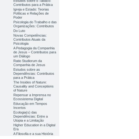
Estudos sobre o Tabaco:
Contributos para a Prática
Igreja e Estado: Teorias
Políticas e Relações de
Poder
Psicologia do Trabalho e das
Organizações: Contributos
Do Luto
Novas Competências:
Contributos Atuais da
Psicologia
A Pedagogia da Companhia
de Jesus – Contributos para
um Diálogo
Ratio Studiorum da
Companhia de Jesus
Estudos sobre as
Dependências: Contributos
para a Prática
The Insides of Nature:
Causality and Conceptions
of Nature
Repensar a Imprensa no
Ecossistema Digital
Educação em Tempos
Incertos
Ecologia(s) das
Dependências: Entre a
Utopia e a Limitação
Higher Education in a Digital
Era
A Filosofia e a sua História