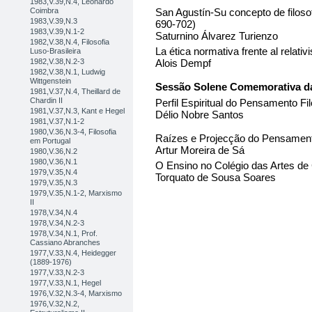
1983,V.39,N.4, Leonardo
San Agustín-Su concepto de filosof
Coimbra
1983,V.39,N.3
690-702)
1983,V.39,N.1-2
Saturnino Álvarez Turienzo
1982,V.38,N.4, Filosofia
La ética normativa frente al relati
Luso-Brasileira
1982,V.38,N.2-3
Alois Dempf
1982,V.38,N.1, Ludwig
Wittgenstein
Sessão Solene Comemorativa da
1981,V.37,N.4, Theillard de
Chardin II
Perfil Espiritual do Pensamento Fi
1981,V.37,N.3, Kant e Hegel
Délio Nobre Santos
1981,V.37,N.1-2
1980,V.36,N.3-4, Filosofia
Raízes e Projecção do Pensament
em Portugal
Artur Moreira de Sá
1980,V.36,N.2
1980,V.36,N.1
O Ensino no Colégio das Artes de
1979,V.35,N.4
Torquato de Sousa Soares
1979,V.35,N.3
1979,V.35,N.1-2, Marxismo
II
1978,V.34,N.4
1978,V.34,N.2-3
1978,V.34,N.1, Prof.
Cassiano Abranches
1977,V.33,N.4, Heidegger
(1889-1976)
1977,V.33,N.2-3
1977,V.33,N.1, Hegel
1976,V.32,N.3-4, Marxismo
1976,V.32,N.2,