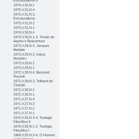
Estruturalismo II
1976,V.32,N.1
1975,V.31,N.4
1975,V.31,N.3,
Estruturalismo
1975,V.31,N.2
1975,V.31,N.1
1974,V.30,N.4
1974,V.30,N.1-3, Tomás de
Aquino e Boaventura
1973,V.29,N.4, Jacques
Maritain
1973,V.29,N.3, Inácio
Monteiro
1973,V.29,N.2
1973,V.29,N.1
1972,V.28,N.4, Bertrand
Russell
1972,V.28,N.3, Teilhard de
Chardin
1972,V.28,N.2
1972,V.28,N.1
1971,V.27,N.4
1971,V.27,N.3
1971,V.27,N.2
1971,V.27,N.1
1970,V.26,N.3-4, Teologia
Filosófica II
1970,V.26,N.1-2, Teologia
Filosófica I
1969,V.25,N.3-4, O Homem