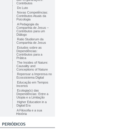
Contributos
Do Luto
Novas Competências:
Contributos Atuais da
Psicologia
A Pedagogia da
Companhia de Jesus –
Contributos para um
Diálogo
Ratio Studiorum da
Companhia de Jesus
Estudos sobre as
Dependências:
Contributos para a
Prática
The Insides of Nature:
Causality and
Conceptions of Nature
Repensar a Imprensa no
Ecossistema Digital
Educação em Tempos
Incertos
Ecologia(s) das
Dependências: Entre a
Utopia e a Limitação
Higher Education in a
Digital Era
A Filosofia e a sua
História
PERIÓDICOS