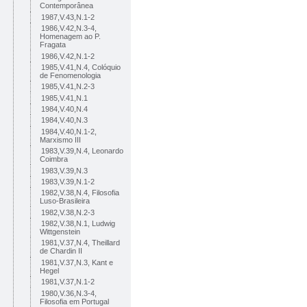
Contemporânea
1987,V.43,N.1-2
1986,V.42,N.3-4,
Homenagem ao P.
Fragata
1986,V.42,N.1-2
1985,V.41,N.4, Colóquio
de Fenomenologia
1985,V.41,N.2-3
1985,V.41,N.1
1984,V.40,N.4
1984,V.40,N.3
1984,V.40,N.1-2,
Marxismo III
1983,V.39,N.4, Leonardo
Coimbra
1983,V.39,N.3
1983,V.39,N.1-2
1982,V.38,N.4, Filosofia
Luso-Brasileira
1982,V.38,N.2-3
1982,V.38,N.1, Ludwig
Wittgenstein
1981,V.37,N.4, Theillard
de Chardin II
1981,V.37,N.3, Kant e
Hegel
1981,V.37,N.1-2
1980,V.36,N.3-4,
Filosofia em Portugal