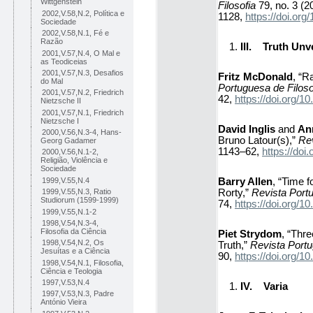
Wittgenstein
Filosofia
79, no. 3 (2
2002,V.58,N.2, Política e
1128,
https://doi.o
Sociedade
2002,V.58,N.1, Fé e
Razão
III.
Truth Unve
2001,V.57,N.4, O Mal e
as Teodiceias
2001,V.57,N.3, Desafios
Fritz McDonald
, “R
do Mal
Portuguesa de Filoso
2001,V.57,N.2, Friedrich
42,
https://doi.org/
Nietzsche II
2001,V.57,N.1, Friedrich
Nietzsche I
David Inglis
and
An
2000,V.56,N.3-4, Hans-
Bruno Latour(s),”
Rev
Georg Gadamer
1143–62,
https://do
2000,V.56,N.1-2,
Religião, Violência e
Sociedade
Barry Allen
, “Time 
1999,V.55,N.4
Rorty,”
Revista Portu
1999,V.55,N.3, Ratio
Studiorum (1599-1999)
74,
https://doi.org/
1999,V.55,N.1-2
1998,V.54,N.3-4,
Filosofia da Ciência
Piet Strydom
, “Thr
1998,V.54,N.2, Os
Truth,”
Revista Portu
Jesuítas e a Ciência
90,
https://doi.org/
1998,V.54,N.1, Filosofia,
Ciência e Teologia
1997,V.53,N.4
IV.
Varia
1997,V.53,N.3, Padre
António Vieira