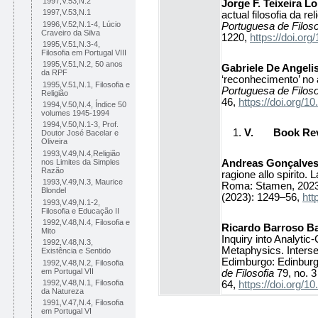
1997,V.53,N.2
Jorge F. Teixeira L
1997,V.53,N.1
actual filosofia da r
1996,V.52,N.1-4, Lúcio
Portuguesa de Filoso
Craveiro da Silva
1220,
https://doi.o
1995,V.51,N.3-4,
Filosofia em Portugal VIII
1995,V.51,N.2, 50 anos
Gabriele De Angeli
da RPF
‘reconhecimento’ no 
1995,V.51,N.1, Filosofia e
Portuguesa de Filoso
Religião
46,
https://doi.org
1994,V.50,N.4, Índice 50
volumes 1945-1994
1994,V.50,N.1-3, Prof.
V.
Book Re
Doutor José Bacelar e
Oliveira
1993,V.49,N.4,Religião
Andreas Gonçalves
nos Limites da Simples
Razão
ragione allo spirito.
1993,V.49,N.3, Maurice
Roma: Stamen, 202
Blondel
(2023): 1249–56,
htt
1993,V.49,N.1-2,
Filosofia e Educação II
1992,V.48,N.4, Filosofia e
Ricardo Barroso Ba
Mito
Inquiry into Analyti
1992,V.48,N.3,
Metaphysics. Interse
Existência e Sentido
Edimburgo: Edinburg
1992,V.48,N.2, Filosofia
em Portugal VII
de Filosofia
79, no. 3
1992,V.48,N.1, Filosofia
64,
https://doi.org
da Natureza
1991,V.47,N.4, Filosofia
em Portugal VI