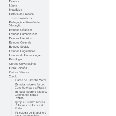
Estética
Lógica
Metafísica
História da Filosofia
Textos Filosóficos
Pedagogia e Filosofia da
Educação
Estudos Clássicos
Estudos Humanísticos
Estudos Literários
Estudos Culturais
Estudos Sociais
Estudos Linguísticos
Estudos de Comunicação
Psicologia
Cursos Universitários
Extra Coleção
Outras Editoras
Ebook
Curso de Filosofia Moral
Estudos sobre o Álcool:
Contributo para a Prática
Estudos sobre o Tabaco:
Contributos para a
Prática
Igreja e Estado: Teorias
Políticas e Relações de
Poder
Psicologia do Trabalho e
das Organizações: