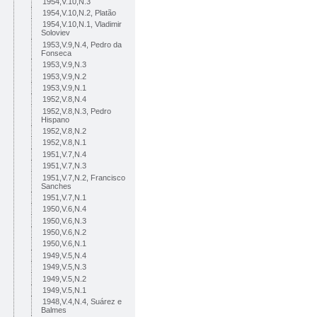
1954,V.10,N.3
1954,V.10,N.2, Platão
1954,V.10,N.1, Vladimir
Soloviev
1953,V.9,N.4, Pedro da
Fonseca
1953,V.9,N.3
1953,V.9,N.2
1953,V.9,N.1
1952,V.8,N.4
1952,V.8,N.3, Pedro
Hispano
1952,V.8,N.2
1952,V.8,N.1
1951,V.7,N.4
1951,V.7,N.3
1951,V.7,N.2, Francisco
Sanches
1951,V.7,N.1
1950,V.6,N.4
1950,V.6,N.3
1950,V.6,N.2
1950,V.6,N.1
1949,V.5,N.4
1949,V.5,N.3
1949,V.5,N.2
1949,V.5,N.1
1948,V.4,N.4, Suárez e
Balmes