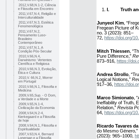
2012,V.68,N.1-2, Ciência
e Filosofia em Encontro
I.
Truth a
2011,V.67,N.4, Religião e
Interculturalidade
Junyeol Kim
, “Freg
2011,V.67,N.3, Estética
Fenomenológica
Fregean Picture of 
2011,V.67,N.2,
no. 3 (2023): 851–
Pensamento Luso-
72,
https://doi.org
Brasileiro
Contemporâneo
2011,V.67,N.1, A
Mitch Thiessen
, “T
Condição Pós-Secular
Pure Difference,”
Rev
2010,V.66,N.4,
Darwinismo: Vertentes
873–916,
https://do
Científica e Religiosa
2010,V.66,N.3, Evolução,
Ética e Cultura
Andrea Strollo
, “Tr
2010,V. 66,N.2, Morrer
Logical Notions,”
Rev
em Portugal
917–36,
https://doi
2010,V.66,N.1, Filosofia e
Medicina
2009,V.65,Sup. - O Dom,
Marco Simionato
, 
a Verdade e a Morte
Ineffability of Truth,
2009,V.65,N.1-4,
Relation,”
Revista Po
Civilização da Economia
64,
https://doi.org
2008,V.64,N.2-4,
Kierkegaard e a Filosofia
de hoje
Ricardo Tavares da
2008,V.64,N.1, Filosofia e
Espiritualidade
do Mesmo Género,”
2007,V.63,N.4, Bernard
(2023): 965–1000,
h
Lonergan e a Filosofia