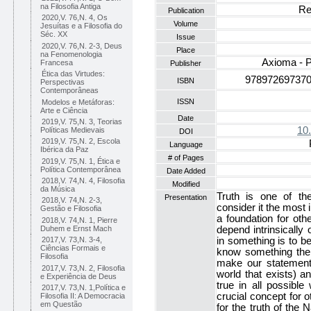
na Filosofia Antiga
Re
Publication
2020,V. 76,N. 4, Os
Volume
Jesuítas e a Filosofia do
Séc. XX
Issue
2020,V. 76,N. 2-3, Deus
Place
na Fenomenologia
Axioma - P
Francesa
Publisher
Ética das Virtudes:
978972697370
ISBN
Perspectivas
Contemporâneas
ISSN
Modelos e Metáforas:
Arte e Ciência
Date
2019,V. 75,N. 3, Teorias
10
Políticas Medievais
DOI
2019,V. 75,N. 2, Escola
Language
Ibérica da Paz
# of Pages
2019,V. 75,N. 1, Ética e
Política Contemporânea
Date Added
2018,V. 74,N. 4, Filosofia
Modified
da Música
Truth is one of t
Presentation
2018,V. 74,N. 2-3,
consider it the most 
Gestão e Filosofia
a foundation for ot
2018,V. 74,N. 1, Pierre
Duhem e Ernst Mach
depend intrinsically 
in something is to be
2017,V. 73,N. 3-4,
Ciências Formais e
know something then 
Filosofia
make our statements 
2017,V. 73,N. 2, Filosofia
world that exists) a
e Experiência de Deus
true in all possibl
2017,V. 73,N. 1,Política e
crucial concept for 
Filosofia II: A Democracia
em Questão
for the truth of the 