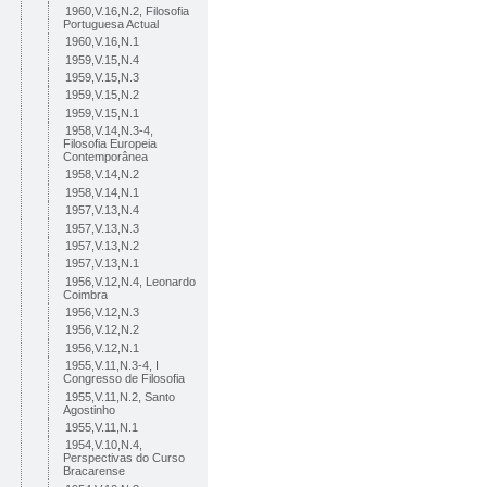
1960,V.16,N.2, Filosofia
Portuguesa Actual
1960,V.16,N.1
1959,V.15,N.4
1959,V.15,N.3
1959,V.15,N.2
1959,V.15,N.1
1958,V.14,N.3-4,
Filosofia Europeia
Contemporânea
1958,V.14,N.2
1958,V.14,N.1
1957,V.13,N.4
1957,V.13,N.3
1957,V.13,N.2
1957,V.13,N.1
1956,V.12,N.4, Leonardo
Coimbra
1956,V.12,N.3
1956,V.12,N.2
1956,V.12,N.1
1955,V.11,N.3-4, I
Congresso de Filosofia
1955,V.11,N.2, Santo
Agostinho
1955,V.11,N.1
1954,V.10,N.4,
Perspectivas do Curso
Bracarense