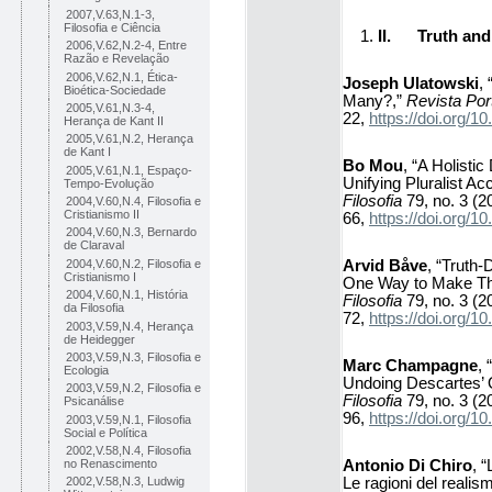
2007,V.63,N.1-3,
Filosofia e Ciência
II.
Truth an
2006,V.62,N.2-4, Entre
Razão e Revelação
2006,V.62,N.1, Ética-
Joseph Ulatowski
,
Bioética-Sociedade
Many?,”
Revista Por
2005,V.61,N.3-4,
22,
https://doi.org
Herança de Kant II
2005,V.61,N.2, Herança
de Kant I
Bo Mou
, “A Holisti
2005,V.61,N.1, Espaço-
Unifying Pluralist Ac
Tempo-Evolução
Filosofia
79, no. 3 (2
2004,V.60,N.4, Filosofia e
Cristianismo II
66,
https://doi.org
2004,V.60,N.3, Bernardo
de Claraval
Arvid Båve
, “Truth
2004,V.60,N.2, Filosofia e
Cristianismo I
One Way to Make T
2004,V.60,N.1, História
Filosofia
79, no. 3 (2
da Filosofia
72,
https://doi.org
2003,V.59,N.4, Herança
de Heidegger
2003,V.59,N.3, Filosofia e
Marc Champagne
, 
Ecologia
Undoing Descartes’
2003,V.59,N.2, Filosofia e
Filosofia
79, no. 3 (2
Psicanálise
96,
https://doi.org
2003,V.59,N.1, Filosofia
Social e Política
2002,V.58,N.4, Filosofia
Antonio Di Chiro
, “
no Renascimento
Le ragioni del realism
2002,V.58,N.3, Ludwig