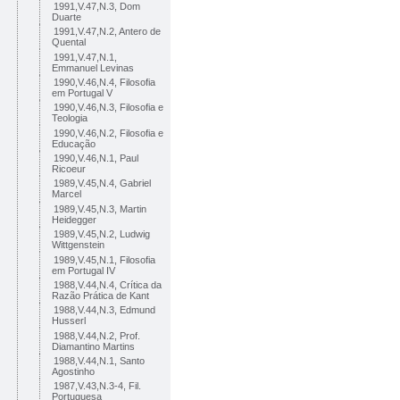
1991,V.47,N.3, Dom
Duarte
1991,V.47,N.2, Antero de
Quental
1991,V.47,N.1,
Emmanuel Levinas
1990,V.46,N.4, Filosofia
em Portugal V
1990,V.46,N.3, Filosofia e
Teologia
1990,V.46,N.2, Filosofia e
Educação
1990,V.46,N.1, Paul
Ricoeur
1989,V.45,N.4, Gabriel
Marcel
1989,V.45,N.3, Martin
Heidegger
1989,V.45,N.2, Ludwig
Wittgenstein
1989,V.45,N.1, Filosofia
em Portugal IV
1988,V.44,N.4, Crítica da
Razão Prática de Kant
1988,V.44,N.3, Edmund
Husserl
1988,V.44,N.2, Prof.
Diamantino Martins
1988,V.44,N.1, Santo
Agostinho
1987,V.43,N.3-4, Fil.
Portuguesa