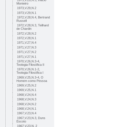
Monteiro
1973,V.29,N.2
1973,V.29,N.1
1972,V.28,N.4, Bertrand
Russell
1972,V.28,N.3, Teilhard
de Chardin
1972,V.28,N.2
1972,V.28,N.1
1971,V.27,N.4
1971,V.27,N.3
1971,V.27,N.2
1971,V.27,N.1
1970,V.26,N.3-4,
Teologia Filosófica II
1970,V.26,N.1-2,
Teologia Filosófica I
1969,V.25,N.3-4, O
Homem como Pessoa
1969,V.25,N.2
1969,V.25,N.1
1968,V.24,N.4
1968,V.24,N.3
1968,V.24,N.2
1968,V.24,N.1
1967,V.23,N.4
1967,V.23,N.3, Duns
Escoto
1967,V.23,N. 2