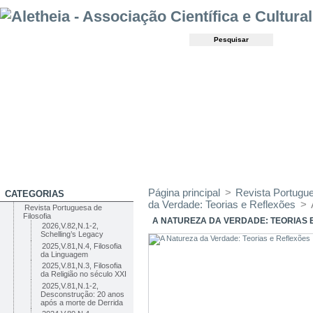
Página principal
>
Revista Portugue
CATEGORIAS
da Verdade: Teorias e Reflexões
>
Revista Portuguesa de
Filosofia
A NATUREZA DA VERDADE: TEORIAS 
2026,V.82,N.1-2,
Schelling’s Legacy
2025,V.81,N.4, Filosofia
da Linguagem
2025,V.81,N.3, Filosofia
da Religião no século XXI
2025,V.81,N.1-2,
Desconstrução: 20 anos
após a morte de Derrida