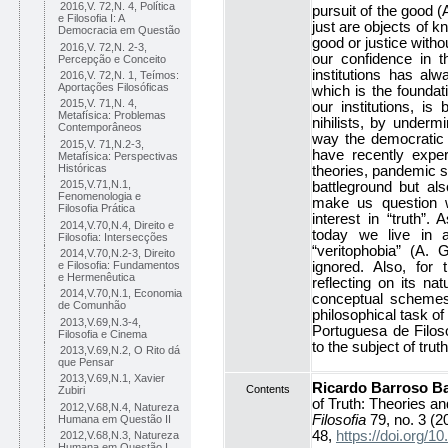
2016,V. 72,N. 4, Política
pursuit of the good (
e Filosofia I: A
just are objects of 
Democracia em Questão
good or justice witho
2016,V. 72,N. 2-3,
our confidence in t
Percepção e Conceito
institutions has alw
2016,V. 72,N. 1, Teímos:
Aportações Filosóficas
which is the foundati
2015,V. 71,N. 4,
our institutions, is
Metafísica: Problemas
nihilists, by underm
Contemporâneos
way the democratic 
2015,V. 71,N.2-3,
have recently exper
Metafísica: Perspectivas
Históricas
theories, pandemic sk
2015,V.71,N.1,
battleground but al
Fenomenologia e
make us question whe
Filosofia Prática
interest in “truth”.
2014,V.70,N.4, Direito e
today we live in a
Filosofia: Intersecções
“veritophobia” (A. 
2014,V.70,N.2-3, Direito
e Filosofia: Fundamentos
ignored. Also, for 
e Hermenêutica
reflecting on its na
2014,V.70,N.1, Economia
conceptual schemes
de Comunhão
philosophical task o
2013,V.69,N.3-4,
Portuguesa de Filoso
Filosofia e Cinema
to the subject of truth
2013,V.69,N.2, O Rito dá
que Pensar
2013,V.69,N.1, Xavier
Ricardo Barroso Ba
Contents
Zubiri
of Truth: Theories an
2012,V.68,N.4, Natureza
Filosofia
79, no. 3 (2
Humana em Questão II
48,
https://doi.org
2012,V.68,N.3, Natureza
Humana em Questão I