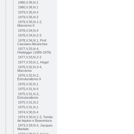
1980,V.36,N.2
1980,V.36,N.1
1979,V.35,N.4
1979,V.35,N.3
1979,V.35,N.1-2,
Marxismo II
1978,V.34,N.4
1978,V.34,N.2-3
1978,V.34,N.1, Prof.
Cassiano Abranches
1977,V.33,N.4,
Heidegger (1889-1976)
1977,V.33,N.2-3
1977,V.33,N.1, Hegel
1976,V.32,N.3-4,
Marxismo
1976,V.32,N.2,
Estruturalismo II
1976,V.32,N.1
1975,V.31,N.4
1975,V.31,N.3,
Estruturalismo
1975,V.31,N.2
1975,V.31,N.1
1974,V.30,N.4
1974,V.30,N.1-3, Tomás
de Aquino e Boaventura
1973,V.29,N.4, Jacques
Maritain
1973,V.29,N.3, Inácio