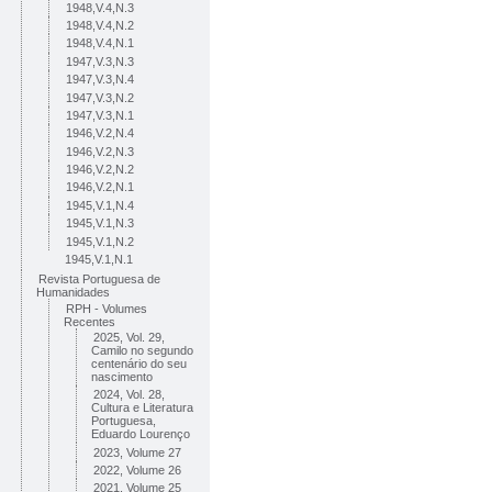
1948,V.4,N.3
1948,V.4,N.2
1948,V.4,N.1
1947,V.3,N.3
1947,V.3,N.4
1947,V.3,N.2
1947,V.3,N.1
1946,V.2,N.4
1946,V.2,N.3
1946,V.2,N.2
1946,V.2,N.1
1945,V.1,N.4
1945,V.1,N.3
1945,V.1,N.2
1945,V.1,N.1
Revista Portuguesa de
Humanidades
RPH - Volumes
Recentes
2025, Vol. 29,
Camilo no segundo
centenário do seu
nascimento
2024, Vol. 28,
Cultura e Literatura
Portuguesa,
Eduardo Lourenço
2023, Volume 27
2022, Volume 26
2021, Volume 25