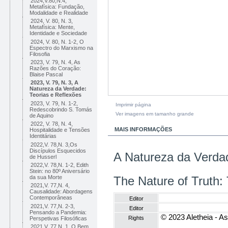
2024,V.80,N.4,
Metafísica: Fundação,
Modalidade e Realidade
2024, V. 80, N. 3,
Metafísica: Mente,
Identidade e Sociedade
2024, V. 80, N. 1-2, O
Espectro do Marxismo na
Filosofia
2023, V. 79, N. 4, As
Razões do Coração:
Blaise Pascal
2023, V. 79, N. 3, A
Natureza da Verdade:
Teorias e Reflexões
2023, V. 79, N. 1-2,
Imprimir página
Redescobrindo S. Tomás
Ver imagens em tamanho grande
de Aquino
2022, V. 78, N. 4,
MAIS INFORMAÇÕES
Hospitalidade e Tensões
Identitárias
2022,V. 78,N. 3,Os
Discípulos Esquecidos
A Natureza da Verdad
de Husserl
2022,V. 78,N. 1-2, Edith
Stein: no 80º Aniversário
da sua Morte
The Nature of Truth:
2021,V. 77,N. 4,
Causalidade: Abordagens
Contemporâneas
Editor
2021,V. 77,N. 2-3,
Editor
Pensando a Pandemia:
© 2023 Aletheia - As
Rights
Perspetivas Filosóficas
2021,V. 77,N. 1, O Bem