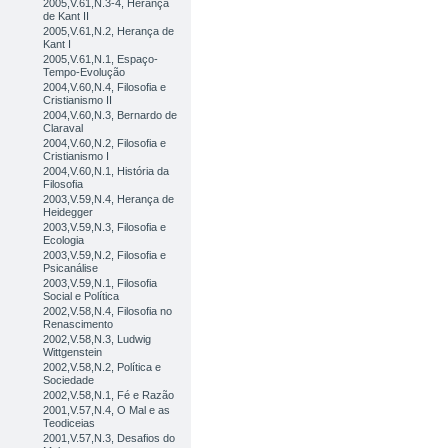
2005,V.61,N.3-4, Herança
de Kant II
2005,V.61,N.2, Herança de
Kant I
2005,V.61,N.1, Espaço-
Tempo-Evolução
2004,V.60,N.4, Filosofia e
Cristianismo II
2004,V.60,N.3, Bernardo de
Claraval
2004,V.60,N.2, Filosofia e
Cristianismo I
2004,V.60,N.1, História da
Filosofia
2003,V.59,N.4, Herança de
Heidegger
2003,V.59,N.3, Filosofia e
Ecologia
2003,V.59,N.2, Filosofia e
Psicanálise
2003,V.59,N.1, Filosofia
Social e Política
2002,V.58,N.4, Filosofia no
Renascimento
2002,V.58,N.3, Ludwig
Wittgenstein
2002,V.58,N.2, Política e
Sociedade
2002,V.58,N.1, Fé e Razão
2001,V.57,N.4, O Mal e as
Teodiceias
2001,V.57,N.3, Desafios do