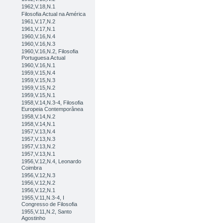
1962,V.18,N.1
Filosofia Actual na América
1961,V.17,N.2
1961,V.17,N.1
1960,V.16,N.4
1960,V.16,N.3
1960,V.16,N.2, Filosofia
Portuguesa Actual
1960,V.16,N.1
1959,V.15,N.4
1959,V.15,N.3
1959,V.15,N.2
1959,V.15,N.1
1958,V.14,N.3-4, Filosofia
Europeia Contemporânea
1958,V.14,N.2
1958,V.14,N.1
1957,V.13,N.4
1957,V.13,N.3
1957,V.13,N.2
1957,V.13,N.1
1956,V.12,N.4, Leonardo
Coimbra
1956,V.12,N.3
1956,V.12,N.2
1956,V.12,N.1
1955,V.11,N.3-4, I
Congresso de Filosofia
1955,V.11,N.2, Santo
Agostinho