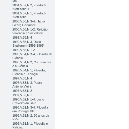
Mal
2001,V.57,N.2, Friedrich
Nietzsche II
2001,V.57,N.1, Friedrich
Nietzsche I
2000,V.56,N.3-4, Hans-
Georg Gadamer
2000,V.56,N.1-2, Religião,
Violência e Sociedade
1999,V.55,N.4
1999,V.55,N.3, Ratio
Studiorum (1599-1999)
1999,V.55,N.1-2
1998,V.54,N.3-4, Filosofia da
Ciência
1998,V.54,N.2, Os Jesuítas
e a Ciência
1998,V.54,N.1, Filosofia,
Ciência e Teologia
1997,V.53,N.4
1997,V.53,N.3, Padre
António Vieira
1997,V.53,N.2
1997,V.53,N.1
1996,V.52,N.1-4, Lúcio
Craveiro da Silva
1995,V.51,N.3-4, Filosofia
em Portugal VIII
1995,V.51,N.2, 50 anos da
RPF
1995,V.51,N.1, Filosofia e
Religião