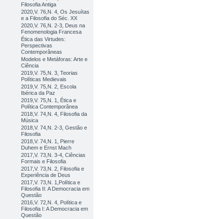
Filosofia Antiga
2020,V. 76,N. 4, Os Jesuítas
e a Filosofia do Séc. XX
2020,V. 76,N. 2-3, Deus na
Fenomenologia Francesa
Ética das Virtudes:
Perspectivas
Contemporâneas
Modelos e Metáforas: Arte e
Ciência
2019,V. 75,N. 3, Teorias
Políticas Medievais
2019,V. 75,N. 2, Escola
Ibérica da Paz
2019,V. 75,N. 1, Ética e
Política Contemporânea
2018,V. 74,N. 4, Filosofia da
Música
2018,V. 74,N. 2-3, Gestão e
Filosofia
2018,V. 74,N. 1, Pierre
Duhem e Ernst Mach
2017,V. 73,N. 3-4, Ciências
Formais e Filosofia
2017,V. 73,N. 2, Filosofia e
Experiência de Deus
2017,V. 73,N. 1,Política e
Filosofia II: A Democracia em
Questão
2016,V. 72,N. 4, Política e
Filosofia I: A Democracia em
Questão