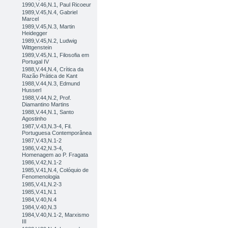
1990,V.46,N.1, Paul Ricoeur
1989,V.45,N.4, Gabriel
Marcel
1989,V.45,N.3, Martin
Heidegger
1989,V.45,N.2, Ludwig
Wittgenstein
1989,V.45,N.1, Filosofia em
Portugal IV
1988,V.44,N.4, Crítica da
Razão Prática de Kant
1988,V.44,N.3, Edmund
Husserl
1988,V.44,N.2, Prof.
Diamantino Martins
1988,V.44,N.1, Santo
Agostinho
1987,V.43,N.3-4, Fil.
Portuguesa Contemporânea
1987,V.43,N.1-2
1986,V.42,N.3-4,
Homenagem ao P. Fragata
1986,V.42,N.1-2
1985,V.41,N.4, Colóquio de
Fenomenologia
1985,V.41,N.2-3
1985,V.41,N.1
1984,V.40,N.4
1984,V.40,N.3
1984,V.40,N.1-2, Marxismo
III