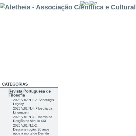
CATEGORIAS
Revista Portuguesa de
Filosofia
2026,V.82,N.1-2, Schelling’s
Legacy
2025,V.81,N.4, Filosofia da
Linguagem
2025,V.81,N.3, Filosofia da
Religião no século XXI
2025,V.81,N.1-2,
Desconstrução: 20 anos
após a morte de Derrida