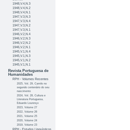
1948,V.4,N.3
1948,V.4,N.2
1948,V.4,N.1
1947,V.3,N.3
1947,V.3,N.4
1947,V.3,N.2
1947,V.3,N.1
1946,V.2,N.4
1946,V.2,N.3
1946,V.2,N.2
1946,V.2,N.1
1945,V.1,N.4
1945,V.1,N.3
1945,V.1,N.2
1945,V.1,N.1
Revista Portuguesa de
Humanidades
RPH - Volumes Recentes
2025, Vol. 29, Camilo no
segundo centenário do seu
nascimento
2024, Vol. 28, Cultura e
Literatura Portuguesa,
Eduardo Lourenço
2023, Volume 27
2022, Volume 26
2021, Volume 25
2020, Volume 24
2019, Volume 23
RPH - Estudos Linguísticos