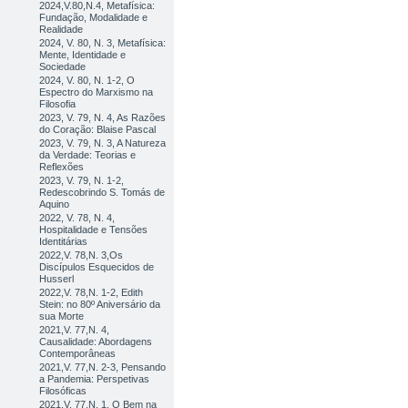
2024,V.80,N.4, Metafísica:
Fundação, Modalidade e
Realidade
2024, V. 80, N. 3, Metafísica:
Mente, Identidade e
Sociedade
2024, V. 80, N. 1-2, O
Espectro do Marxismo na
Filosofia
2023, V. 79, N. 4, As Razões
do Coração: Blaise Pascal
2023, V. 79, N. 3, A Natureza
da Verdade: Teorias e
Reflexões
2023, V. 79, N. 1-2,
Redescobrindo S. Tomás de
Aquino
2022, V. 78, N. 4,
Hospitalidade e Tensões
Identitárias
2022,V. 78,N. 3,Os
Discípulos Esquecidos de
Husserl
2022,V. 78,N. 1-2, Edith
Stein: no 80º Aniversário da
sua Morte
2021,V. 77,N. 4,
Causalidade: Abordagens
Contemporâneas
2021,V. 77,N. 2-3, Pensando
a Pandemia: Perspetivas
Filosóficas
2021,V. 77,N. 1, O Bem na