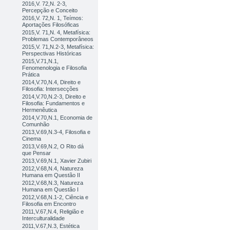
2016,V. 72,N. 2-3,
Percepção e Conceito
2016,V. 72,N. 1, Teímos:
Aportações Filosóficas
2015,V. 71,N. 4, Metafísica:
Problemas Contemporâneos
2015,V. 71,N.2-3, Metafísica:
Perspectivas Históricas
2015,V.71,N.1,
Fenomenologia e Filosofia
Prática
2014,V.70,N.4, Direito e
Filosofia: Intersecções
2014,V.70,N.2-3, Direito e
Filosofia: Fundamentos e
Hermenêutica
2014,V.70,N.1, Economia de
Comunhão
2013,V.69,N.3-4, Filosofia e
Cinema
2013,V.69,N.2, O Rito dá
que Pensar
2013,V.69,N.1, Xavier Zubiri
2012,V.68,N.4, Natureza
Humana em Questão II
2012,V.68,N.3, Natureza
Humana em Questão I
2012,V.68,N.1-2, Ciência e
Filosofia em Encontro
2011,V.67,N.4, Religião e
Interculturalidade
2011,V.67,N.3, Estética