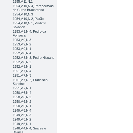
1955,V.11,N.1
1954,V.10,N.4, Perspectivas
do Curso Bracarense
1954,V.10,N.3
1954,V.10,N.2, Platão
1954,V.10,N.1, Vladimir
Soloviev
1953,V.9,N.4, Pedro da
Fonseca
1953,V.9,N.3
1953,V.9,N.2
1953,V.9,N.1
1952,V.8,N.4
1952,V.8,N.3, Pedro Hispano
1952,V.8,N.2
1952,V.8,N.1
1951,V.7,N.4
1951,V.7,N.3
1951,V.7,N.2, Francisco
Sanches
1951,V.7,N.1
1950,V.6,N.4
1950,V.6,N.3
1950,V.6,N.2
1950,V.6,N.1
1949,V.5,N.4
1949,V.5,N.3
1949,V.5,N.2
1949,V.5,N.1
1948,V.4,N.4, Suárez e
Balmes