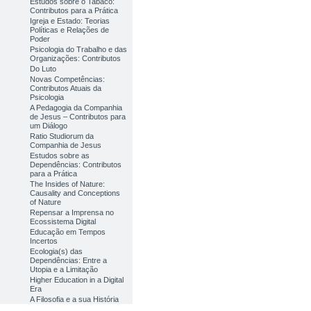
Estudos sobre o Tabaco:
Contributos para a Prática
Igreja e Estado: Teorias
Políticas e Relações de
Poder
Psicologia do Trabalho e das
Organizações: Contributos
Do Luto
Novas Competências:
Contributos Atuais da
Psicologia
A Pedagogia da Companhia
de Jesus – Contributos para
um Diálogo
Ratio Studiorum da
Companhia de Jesus
Estudos sobre as
Dependências: Contributos
para a Prática
The Insides of Nature:
Causality and Conceptions
of Nature
Repensar a Imprensa no
Ecossistema Digital
Educação em Tempos
Incertos
Ecologia(s) das
Dependências: Entre a
Utopia e a Limitação
Higher Education in a Digital
Era
A Filosofia e a sua História