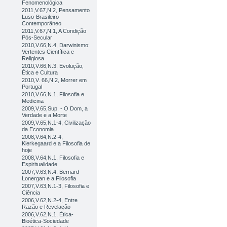
Fenomenológica
2011,V.67,N.2, Pensamento
Luso-Brasileiro
Contemporâneo
2011,V.67,N.1, A Condição
Pós-Secular
2010,V.66,N.4, Darwinismo:
Vertentes Científica e
Religiosa
2010,V.66,N.3, Evolução,
Ética e Cultura
2010,V. 66,N.2, Morrer em
Portugal
2010,V.66,N.1, Filosofia e
Medicina
2009,V.65,Sup. - O Dom, a
Verdade e a Morte
2009,V.65,N.1-4, Civilização
da Economia
2008,V.64,N.2-4,
Kierkegaard e a Filosofia de
hoje
2008,V.64,N.1, Filosofia e
Espiritualidade
2007,V.63,N.4, Bernard
Lonergan e a Filosofia
2007,V.63,N.1-3, Filosofia e
Ciência
2006,V.62,N.2-4, Entre
Razão e Revelação
2006,V.62,N.1, Ética-
Bioética-Sociedade