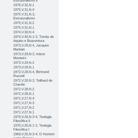
Estruturalismo II
1976,V.32,N.1
1975,V.31,N.4
1975,V.31,N.3,
Estruturalismo
1975,V.31,N.2
1975,V.31,N.1
1974,V.30,N.4
1974,V.30,N.1-3, Tomás de
Aquino e Boaventura
1973,V.29,N.4, Jacques
Maritain
1973,V.29,N.3, Inácio
Monteiro
1973,V.29,N.2
1973,V.29,N.1
1972,V.28,N.4, Bertrand
Russell
1972,V.28,N.3, Teilhard de
Chardin
1972,V.28,N.2
1972,V.28,N.1
1971,V.27,N.4
1971,V.27,N.3
1971,V.27,N.2
1971,V.27,N.1
1970,V.26,N.3-4, Teologia
Filosófica II
1970,V.26,N.1-2, Teologia
Filosófica I
1969,V.25,N.3-4, O Homem