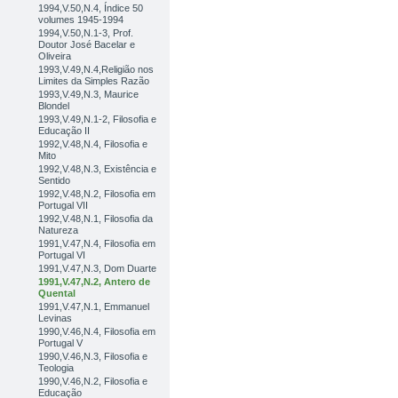
1994,V.50,N.4, Índice 50
volumes 1945-1994
1994,V.50,N.1-3, Prof.
Doutor José Bacelar e
Oliveira
1993,V.49,N.4,Religião nos
Limites da Simples Razão
1993,V.49,N.3, Maurice
Blondel
1993,V.49,N.1-2, Filosofia e
Educação II
1992,V.48,N.4, Filosofia e
Mito
1992,V.48,N.3, Existência e
Sentido
1992,V.48,N.2, Filosofia em
Portugal VII
1992,V.48,N.1, Filosofia da
Natureza
1991,V.47,N.4, Filosofia em
Portugal VI
1991,V.47,N.3, Dom Duarte
1991,V.47,N.2, Antero de
Quental
1991,V.47,N.1, Emmanuel
Levinas
1990,V.46,N.4, Filosofia em
Portugal V
1990,V.46,N.3, Filosofia e
Teologia
1990,V.46,N.2, Filosofia e
Educação