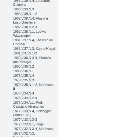
1983,V.39,N.4, Leonardo
Coimbra
1983,V.39,N.3
1983,V.39,N.1-2
1982,V.38,N.4, Filosofia
Luso-Brasileira
1982,V.38,N.2-3
1982,V.38,N.1, Ludwig
Wittgenstein
1981,V.37,N.4, Theillard de
Chardin II
1981,V.37,N.3, Kant e Hegel
1981,V.37,N.1-2
1980,V.36,N.3-4, Filosofia
em Portugal
1980,V.36,N.2
1980,V.36,N.1
1979,V.35,N.4
1979,V.35,N.3
1979,V.35,N.1-2, Marxismo
II
1978,V.34,N.4
1978,V.34,N.2-3
1978,V.34,N.1, Prof.
Cassiano Abranches
1977,V.33,N.4, Heidegger
(1889-1976)
1977,V.33,N.2-3
1977,V.33,N.1, Hegel
1976,V.32,N.3-4, Marxismo
1976,V.32,N.2,