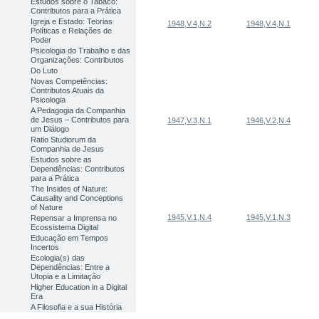
Estudos sobre o Tabaco:
Contributos para a Prática
Igreja e Estado: Teorias
1948,V.4,N.2
1948,V.4,N.1
Políticas e Relações de
Poder
Psicologia do Trabalho e das
Organizações: Contributos
Do Luto
Novas Competências:
Contributos Atuais da
Psicologia
A Pedagogia da Companhia
de Jesus – Contributos para
1947,V.3,N.1
1946,V.2,N.4
um Diálogo
Ratio Studiorum da
Companhia de Jesus
Estudos sobre as
Dependências: Contributos
para a Prática
The Insides of Nature:
Causality and Conceptions
of Nature
1945,V.1,N.4
1945,V.1,N.3
Repensar a Imprensa no
Ecossistema Digital
Educação em Tempos
Incertos
Ecologia(s) das
Dependências: Entre a
Utopia e a Limitação
Higher Education in a Digital
Era
A Filosofia e a sua História