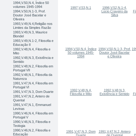
1994,V.50,N.4, Índice 50
volumes 1945-1994
1997,V.53,N.1
1996,V.52,N.1-4,
1994,V.50,N.1-3, Prof.
Lúcio Craveiro da
Fi
Silva
Doutor José Bacelar e
Oliveira
1993,V.49,N.4,Religião nos
Limites da Simples Razão
1993,V.49,N.3, Maurice
Blondel
1993,V.49,N.1-2, Filosofia e
Educação II
1994,V.50,N.4, Índice
1994,V.50,N.1-3, Prof.
19
1992,V.48,N.4, Filosofia e
50 volumes 1945-
Doutor José Bacelar
Mito
1994
e Oliveira
1992,V.48,N.3, Existência e
Sentido
1992,V.48,N.2, Filosofia em
Portugal VII
1992,V.48,N.1, Filosofia da
Natureza
1991,V.47,N.4, Filosofia em
Portugal VI
1992,V.48,N.4,
1992,V.48,N.3,
1991,V.47,N.3, Dom Duarte
Filosofia e Mito
Existência e Sentido
Fi
1991,V.47,N.2, Antero de
Quental
1991,V.47,N.1, Emmanuel
Levinas
1990,V.46,N.4, Filosofia em
Portugal V
1990,V.46,N.3, Filosofia e
Teologia
1990,V.46,N.2, Filosofia e
1991,V.47,N.3, Dom
1991,V.47,N.2, Antero
Educação
Duarte
de Quental
E