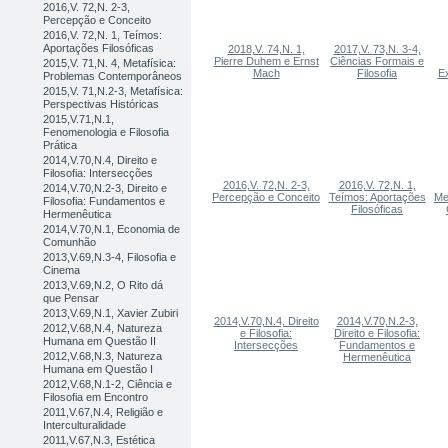
2016,V. 72,N. 2-3,
Percepção e Conceito
2016,V. 72,N. 1, Teímos:
Aportações Filosóficas
2018,V. 74,N. 1,
2017,V. 73,N. 3-4,
Pierre Duhem e Ernst
Ciências Formais e
2015,V. 71,N. 4, Metafísica:
Mach
Filosofia
E
Problemas Contemporâneos
2015,V. 71,N.2-3, Metafísica:
Perspectivas Históricas
2015,V.71,N.1,
Fenomenologia e Filosofia
Prática
2014,V.70,N.4, Direito e
Filosofia: Intersecções
2016,V. 72,N. 2-3,
2016,V. 72,N. 1,
2014,V.70,N.2-3, Direito e
Percepção e Conceito
Teímos: Aportações
Me
Filosofia: Fundamentos e
Filosóficas
Hermenêutica
2014,V.70,N.1, Economia de
Comunhão
2013,V.69,N.3-4, Filosofia e
Cinema
2013,V.69,N.2, O Rito dá
que Pensar
2013,V.69,N.1, Xavier Zubiri
2014,V.70,N.4, Direito
2014,V.70,N.2-3,
2012,V.68,N.4, Natureza
e Filosofia:
Direito e Filosofia:
Humana em Questão II
Intersecções
Fundamentos e
2012,V.68,N.3, Natureza
Hermenêutica
Humana em Questão I
2012,V.68,N.1-2, Ciência e
Filosofia em Encontro
2011,V.67,N.4, Religião e
Interculturalidade
2011,V.67,N.3, Estética