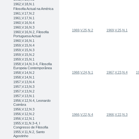
1962,V.18,N.1
Filosofia Actual na América
1961,V.17,N.2
1961,V.17,N.1
1960,V.16,N.4
1960,V.16,N.3
1969,V.25,N.2
1969,V.25,N.1
1960,V.16,N.2, Filosofia
Portuguesa Actual
1960,V.16,N.1
1959,V.15,N.4
1959,V.15,N.3
1959,V.15,N.2
1959,V.15,N.1
1958,V.14,N.3-4, Filosofia
Europeia Contemporânea
1968,V.24,N.1
1967,V.23,N.4
1
1958,V.14,N.2
1958,V.14,N.1
1957,V.13,N.4
1957,V.13,N.3
1957,V.13,N.2
1957,V.13,N.1
1956,V.12,N.4, Leonardo
Coimbra
1956,V.12,N.3
1956,V.12,N.2
1966,V.22,N.4
1966,V.22,N.3
1956,V.12,N.1
1955,V.11,N.3-4, I
Congresso de Filosofia
1955,V.11,N.2, Santo
Agostinho