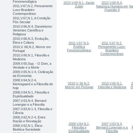
Fenomenológica
2013,V.69,N.1, Xavier
2012,V.68,N.4,
2011,V.67,N.2, Pensamento
Zubiri
Natureza Humana em
Na
Luso-Brasileiro
Questão II
Contemporâneo
2011,V.67,N.1, A Condição
Pós-Secular
2010,V.66,N.4, Darwinismo:
Vertentes Científica e
Religiosa
2010,V.66,N.3, Evolução,
Ética e Cultura
2011,V.67,N.3,
2011,V.67,N.2,
Estética
Pensamento Luso-
2010,V. 66,N.2, Morrer em
Fenomenológica
Brasileiro
Portugal
Contemporâneo
2010,V.66,N.1, Filosofia e
Medicina
2009,V.65,Sup. - O Dom, a
Verdade e a Morte
2009,V.65,N.1-4, Civilização
da Economia
2008,V.64,N.2-4,
2010,V. 66,N.2,
2010,V.66,N.1,
2
Kierkegaard e a Filosofia de
Morrer em Portugal
Filosofia e Medicina
D
hoje
2008,V.64,N.1, Filosofia e
Espiritualidade
2007,V.63,N.4, Bernard
Lonergan e a Filosofia
2007,V.63,N.1-3, Filosofia e
Ciência
2006,V.62,N.2-4, Entre
Razão e Revelação
2008,V.64,N.1,
2007,V.63,N.4,
2006,V.62,N.1, Ética-
Filosofia e
Bernard Lonergan e a
Bioética-Sociedade
Espiritualidade
Filosofia