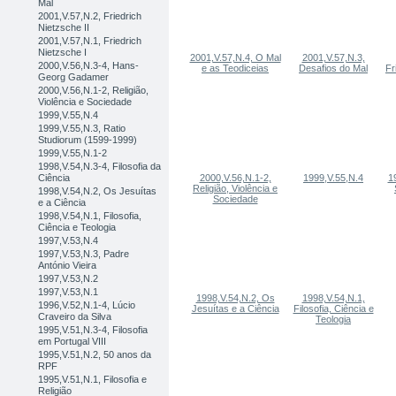
Mal
2001,V.57,N.2, Friedrich
Nietzsche II
2001,V.57,N.1, Friedrich
Nietzsche I
2001,V.57,N.4, O Mal
2001,V.57,N.3,
2000,V.56,N.3-4, Hans-
e as Teodiceias
Desafios do Mal
Fr
Georg Gadamer
2000,V.56,N.1-2, Religião,
Violência e Sociedade
1999,V.55,N.4
1999,V.55,N.3, Ratio
Studiorum (1599-1999)
1999,V.55,N.1-2
1998,V.54,N.3-4, Filosofia da
Ciência
2000,V.56,N.1-2,
1999,V.55,N.4
1
Religião, Violência e
1998,V.54,N.2, Os Jesuítas
Sociedade
e a Ciência
1998,V.54,N.1, Filosofia,
Ciência e Teologia
1997,V.53,N.4
1997,V.53,N.3, Padre
António Vieira
1997,V.53,N.2
1997,V.53,N.1
1998,V.54,N.2, Os
1998,V.54,N.1,
1996,V.52,N.1-4, Lúcio
Jesuítas e a Ciência
Filosofia, Ciência e
Craveiro da Silva
Teologia
1995,V.51,N.3-4, Filosofia
em Portugal VIII
1995,V.51,N.2, 50 anos da
RPF
1995,V.51,N.1, Filosofia e
Religião