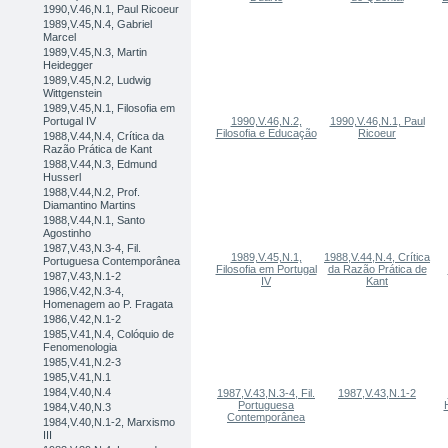
1990,V.46,N.1, Paul Ricoeur
1989,V.45,N.4, Gabriel
Marcel
1989,V.45,N.3, Martin
Heidegger
1989,V.45,N.2, Ludwig
Wittgenstein
1989,V.45,N.1, Filosofia em
Portugal IV
1990,V.46,N.2,
1990,V.46,N.1, Paul
Filosofia e Educação
Ricoeur
1988,V.44,N.4, Crítica da
Razão Prática de Kant
1988,V.44,N.3, Edmund
Husserl
1988,V.44,N.2, Prof.
Diamantino Martins
1988,V.44,N.1, Santo
Agostinho
1987,V.43,N.3-4, Fil.
1989,V.45,N.1,
1988,V.44,N.4, Crítica
Portuguesa Contemporânea
Filosofia em Portugal
da Razão Prática de
1987,V.43,N.1-2
IV
Kant
1986,V.42,N.3-4,
Homenagem ao P. Fragata
1986,V.42,N.1-2
1985,V.41,N.4, Colóquio de
Fenomenologia
1985,V.41,N.2-3
1985,V.41,N.1
1984,V.40,N.4
1987,V.43,N.3-4, Fil.
1987,V.43,N.1-2
Portuguesa
1984,V.40,N.3
Contemporânea
1984,V.40,N.1-2, Marxismo
III