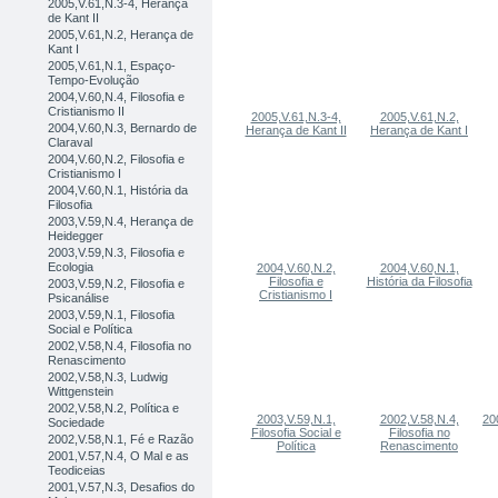
2005,V.61,N.3-4, Herança
de Kant II
2005,V.61,N.2, Herança de
Kant I
2005,V.61,N.1, Espaço-
Tempo-Evolução
2004,V.60,N.4, Filosofia e
Cristianismo II
2005,V.61,N.3-4,
2005,V.61,N.2,
2004,V.60,N.3, Bernardo de
Herança de Kant II
Herança de Kant I
Claraval
2004,V.60,N.2, Filosofia e
Cristianismo I
2004,V.60,N.1, História da
Filosofia
2003,V.59,N.4, Herança de
Heidegger
2003,V.59,N.3, Filosofia e
Ecologia
2004,V.60,N.2,
2004,V.60,N.1,
Filosofia e
História da Filosofia
2003,V.59,N.2, Filosofia e
Cristianismo I
Psicanálise
2003,V.59,N.1, Filosofia
Social e Política
2002,V.58,N.4, Filosofia no
Renascimento
2002,V.58,N.3, Ludwig
Wittgenstein
2002,V.58,N.2, Política e
2003,V.59,N.1,
2002,V.58,N.4,
20
Sociedade
Filosofia Social e
Filosofia no
2002,V.58,N.1, Fé e Razão
Política
Renascimento
2001,V.57,N.4, O Mal e as
Teodiceias
2001,V.57,N.3, Desafios do