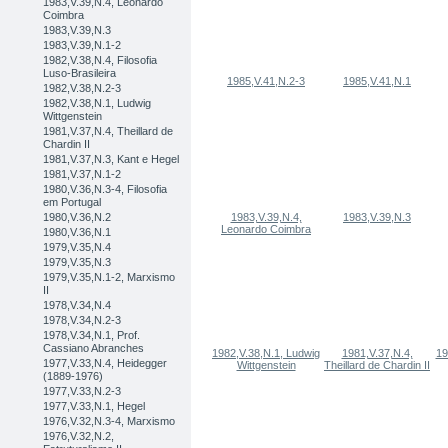
1983,V.39,N.4, Leonardo
Coimbra
1983,V.39,N.3
1983,V.39,N.1-2
1982,V.38,N.4, Filosofia
Luso-Brasileira
1985,V.41,N.2-3
1985,V.41,N.1
1982,V.38,N.2-3
1982,V.38,N.1, Ludwig
Wittgenstein
1981,V.37,N.4, Theillard de
Chardin II
1981,V.37,N.3, Kant e Hegel
1981,V.37,N.1-2
1980,V.36,N.3-4, Filosofia
em Portugal
1980,V.36,N.2
1983,V.39,N.4,
1983,V.39,N.3
Leonardo Coimbra
1980,V.36,N.1
1979,V.35,N.4
1979,V.35,N.3
1979,V.35,N.1-2, Marxismo
II
1978,V.34,N.4
1978,V.34,N.2-3
1978,V.34,N.1, Prof.
Cassiano Abranches
1982,V.38,N.1, Ludwig
1981,V.37,N.4,
19
1977,V.33,N.4, Heidegger
Wittgenstein
Theillard de Chardin II
(1889-1976)
1977,V.33,N.2-3
1977,V.33,N.1, Hegel
1976,V.32,N.3-4, Marxismo
1976,V.32,N.2,