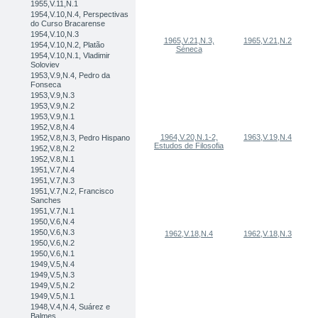
1955,V.11,N.1
1954,V.10,N.4, Perspectivas
do Curso Bracarense
1954,V.10,N.3
1965,V.21,N.3,
1965,V.21,N.2
1954,V.10,N.2, Platão
Séneca
1954,V.10,N.1, Vladimir
Soloviev
1953,V.9,N.4, Pedro da
Fonseca
1953,V.9,N.3
1953,V.9,N.2
1953,V.9,N.1
1952,V.8,N.4
1964,V.20,N.1-2,
1963,V.19,N.4
1952,V.8,N.3, Pedro Hispano
Estudos de Filosofia
1952,V.8,N.2
1952,V.8,N.1
1951,V.7,N.4
1951,V.7,N.3
1951,V.7,N.2, Francisco
Sanches
1951,V.7,N.1
1950,V.6,N.4
1950,V.6,N.3
1962,V.18,N.4
1962,V.18,N.3
1950,V.6,N.2
1950,V.6,N.1
1949,V.5,N.4
1949,V.5,N.3
1949,V.5,N.2
1949,V.5,N.1
1948,V.4,N.4, Suárez e
Balmes