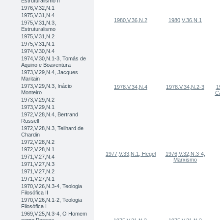
Estruturalismo II
1976,V.32,N.1
1975,V.31,N.4
1980,V.36,N.2
1980,V.36,N.1
1975,V.31,N.3,
Estruturalismo
1975,V.31,N.2
1975,V.31,N.1
1974,V.30,N.4
1974,V.30,N.1-3, Tomás de
Aquino e Boaventura
1973,V.29,N.4, Jacques
Maritain
1973,V.29,N.3, Inácio
1978,V.34,N.4
1978,V.34,N.2-3
1
Monteiro
C
1973,V.29,N.2
1973,V.29,N.1
1972,V.28,N.4, Bertrand
Russell
1972,V.28,N.3, Teilhard de
Chardin
1972,V.28,N.2
1972,V.28,N.1
1977,V.33,N.1, Hegel
1976,V.32,N.3-4,
1971,V.27,N.4
Marxismo
1971,V.27,N.3
1971,V.27,N.2
1971,V.27,N.1
1970,V.26,N.3-4, Teologia
Filosófica II
1970,V.26,N.1-2, Teologia
Filosófica I
1969,V.25,N.3-4, O Homem