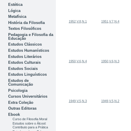
Estética
Lógica
Metafísica
1952,V.8,N.1
1951,V.7,N.4
História da Filosofia
Textos Filosóficos
Pedagogia e Filosofia da
Educação
Estudos Clássicos
Estudos Humanísticos
Estudos Literários
1950,V.6,N.4
1950,V.6,N.3
Estudos Culturais
Estudos Sociais
Estudos Linguísticos
Estudos de
Comunicação
Psicologia
Cursos Universitários
1949,V.5,N.3
1949,V.5,N.2
Extra Coleção
Outras Editoras
Ebook
Curso de Filosofia Moral
Estudos sobre o Álcool:
Contributo para a Prática