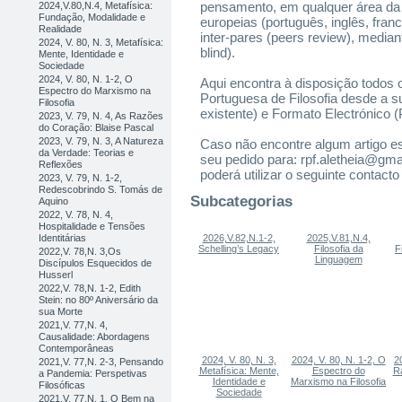
pensamento, em qualquer área da fi
2024,V.80,N.4, Metafísica:
Fundação, Modalidade e
europeias (português, inglês, fran
Realidade
inter-pares (peers review), media
2024, V. 80, N. 3, Metafísica:
blind).
Mente, Identidade e
Sociedade
2024, V. 80, N. 1-2, O
Aqui encontra à disposição todos 
Espectro do Marxismo na
Portuguesa de Filosofia desde a s
Filosofia
existente) e Formato Electrónico 
2023, V. 79, N. 4, As Razões
do Coração: Blaise Pascal
2023, V. 79, N. 3, A Natureza
Caso não encontre algum artigo es
da Verdade: Teorias e
seu pedido para: rpf.aletheia@gm
Reflexões
poderá utilizar o seguinte contacto
2023, V. 79, N. 1-2,
Redescobrindo S. Tomás de
Subcategorias
Aquino
2022, V. 78, N. 4,
Hospitalidade e Tensões
Identitárias
2026,V.82,N.1-2,
2025,V.81,N.4,
Schelling’s Legacy
Filosofia da
F
2022,V. 78,N. 3,Os
Linguagem
Discípulos Esquecidos de
Husserl
2022,V. 78,N. 1-2, Edith
Stein: no 80º Aniversário da
sua Morte
2021,V. 77,N. 4,
Causalidade: Abordagens
Contemporâneas
2024, V. 80, N. 3,
2024, V. 80, N. 1-2, O
2
2021,V. 77,N. 2-3, Pensando
Metafísica: Mente,
Espectro do
R
a Pandemia: Perspetivas
Identidade e
Marxismo na Filosofia
Filosóficas
Sociedade
2021,V. 77,N. 1, O Bem na