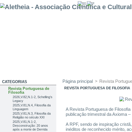
Página principal
>
Revista Portugue
CATEGORIAS
REVISTA PORTUGUESA DE FILOSOFIA
Revista Portuguesa de
Filosofia
2026,V.82,N.1-2, Schelling’s
Legacy
2025,V.81,N.4, Filosofia da
A Revista Portuguesa de Filosofia
Linguagem
2025,V.81,N.3, Filosofia da
publicação trimestral da Axioma –
Religião no século XXI
2025,V.81,N.1-2,
A RPF, sendo de inspiração cristã
Desconstrução: 20 anos
inéditos de reconhecido mérito, ac
após a morte de Derrida