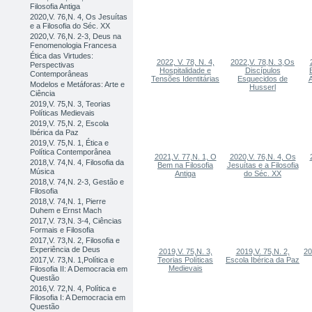
Filosofia Antiga
2020,V. 76,N. 4, Os Jesuítas
e a Filosofia do Séc. XX
2020,V. 76,N. 2-3, Deus na
Fenomenologia Francesa
Ética das Virtudes:
2022, V. 78, N. 4,
2022,V. 78,N. 3,Os
Perspectivas
Hospitalidade e
Discípulos
Contemporâneas
Tensões Identitárias
Esquecidos de
A
Modelos e Metáforas: Arte e
Husserl
Ciência
2019,V. 75,N. 3, Teorias
Políticas Medievais
2019,V. 75,N. 2, Escola
Ibérica da Paz
2019,V. 75,N. 1, Ética e
Política Contemporânea
2021,V. 77,N. 1, O
2020,V. 76,N. 4, Os
2018,V. 74,N. 4, Filosofia da
Bem na Filosofia
Jesuítas e a Filosofia
Música
Antiga
do Séc. XX
2018,V. 74,N. 2-3, Gestão e
Filosofia
2018,V. 74,N. 1, Pierre
Duhem e Ernst Mach
2017,V. 73,N. 3-4, Ciências
Formais e Filosofia
2017,V. 73,N. 2, Filosofia e
Experiência de Deus
2019,V. 75,N. 3,
2019,V. 75,N. 2,
20
2017,V. 73,N. 1,Política e
Teorias Políticas
Escola Ibérica da Paz
Medievais
Filosofia II: A Democracia em
Questão
2016,V. 72,N. 4, Política e
Filosofia I: A Democracia em
Questão