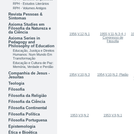
RPH - Estudos Literários
RPH - Volumes Antigos
Revista Pessoas &
Sintomas
Axioma Studies em
Filosofia da Natureza e
da Ciência
1956,V.12,N.1
1955,V.11,N.3-4, I
19
Congresso de
Axioma Series in
Filosofia
Pedagogy and
Philosophy of Education
Educação, Justiça e Direitos
Humanos: Num Mundo Em
Transformação
Educação e Cultura de Paz:
Memória, Verdade e Perdão
Companhia de Jesus -
1954,V.10,N.3
1954,V.10,N.2, Platão
Jesuítas
Teologia
Filosofia
Filosofia da Religião
Filosofia da Ciência
Filosofia Continental
Filosofia Política
1953,V.9,N.2
1953,V.9,N.1
Filosofia Portuguesa
Epistemologia
Ética e Bioética