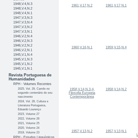
1948,V.4,N.3
1961,V.17,N.2
1961,V.17,N.1
1948,V.4,N.2
1948,V.4,N.1
1947,V.3,N.3
1947,V.3,N.4
1947,V.3,N.2
1947,V.3,N.1
1946,V.2,N.4
1946,V.2,N.3
1946,V.2,N.2
1960,V.16,N.1
1959,V.15,N.4
1946,V.2,N.1
1945,V.1,N.4
1945,V.1,N.3
1945,V.1,N.2
1945,V.1,N.1
Revista Portuguesa de
Humanidades
RPH - Volumes Recentes
2025, Vol. 29, Camilo no
1958,V.14,N.3-4,
1958,V.14,N.2
Filosofia Europeia
segundo centenário do seu
Contemporânea
nascimento
2024, Vol. 28, Cultura e
Literatura Portuguesa,
Eduardo Lourenço
2023, Volume 27
2022, Volume 26
2021, Volume 25
2020, Volume 24
1957,V.13,N.2
1957,V.13,N.1
2019, Volume 23
RPH - Estudos Linguísticos