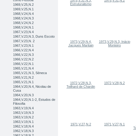
como Pessoa
1975,V.31,N.3,
1975,V.31,N.2
Estruturalismo
1969,V.25,N.2
1969,V.25,N.1
1968,V.24,N.4
1968,V.24,N.3
1968,V.24,N.2
1968,V.24,N.1
1967,V.23,N.4
1967,V.23,N.3, Duns Escoto
1967,V.23,N. 2
1973,V.29,N.4,
1973,V.29,N.3, Inácio
Jacques Maritain
Monteiro
1967,V.23,N.1
1966,V.22,N.4
1966,V.22,N.3
1966,V.22,N.2
1966,V.22,N.1
1965,V.21,N.4
1965,V.21,N.3, Séneca
1965,V.21,N.2
1965,V.21,N.1
1972,V.28,N.3,
1972,V.28,N.2
1964,V.20,N.4, Nicolau de
Teilhard de Chardin
Cusa
1964,V.20,N.3
1964,V.20,N.1-2, Estudos de
Filosofia
1963,V.19,N.4
1963,V.19,N.3
1963,V.19,N.2
1963,V.19,N.1
1971,V.27,N.2
1971,V.27,N.1
1962,V.18,N.4
Te
1962,V.18,N.3
1962,V.18,N.2