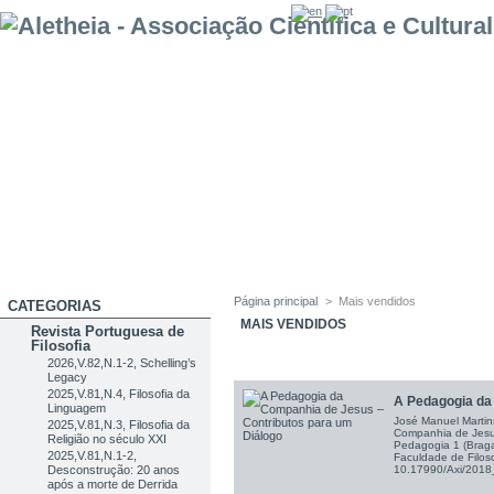
Página principal
>
Mais vendidos
CATEGORIAS
MAIS VENDIDOS
Revista Portuguesa de
Filosofia
2026,V.82,N.1-2, Schelling’s
Legacy
2025,V.81,N.4, Filosofia da
A Pedagogia da
Linguagem
José Manuel Martin
2025,V.81,N.3, Filosofia da
Companhia de Jesus
Religião no século XXI
Pedagogia 1 (Braga
2025,V.81,N.1-2,
Faculdade de Filoso
10.17990/Axi/201
Desconstrução: 20 anos
após a morte de Derrida