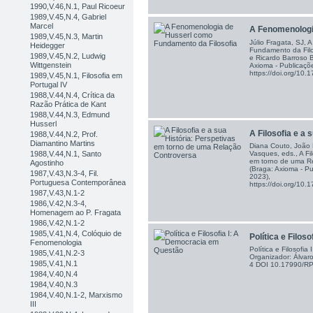
1990,V.46,N.1, Paul Ricoeur
1989,V.45,N.4, Gabriel
Marcel
A Fenomenologi
1989,V.45,N.3, Martin
Júlio Fragata, SJ,
Heidegger
Fundamento da Filo
1989,V.45,N.2, Ludwig
e Ricardo Barroso Ba
Wittgenstein
Axioma - Publicaçõe
https://doi.org/10
1989,V.45,N.1, Filosofia em
Portugal IV
1988,V.44,N.4, Crítica da
Razão Prática de Kant
1988,V.44,N.3, Edmund
Husserl
A Filosofia e a s
1988,V.44,N.2, Prof.
Diamantino Martins
Diana Couto, João F
Vasques, eds., A Fil
1988,V.44,N.1, Santo
em torno de uma Re
Agostinho
(Braga: Axioma - Pu
1987,V.43,N.3-4, Fil.
2023),
Portuguesa Contemporânea
https://doi.org/10
1987,V.43,N.1-2
1986,V.42,N.3-4,
Homenagem ao P. Fragata
1986,V.42,N.1-2
1985,V.41,N.4, Colóquio de
Política e Filosofi
Fenomenologia
Política e Filosofi
1985,V.41,N.2-3
Organizador: Álvar
1985,V.41,N.1
4 DOI 10.17990/R
1984,V.40,N.4
1984,V.40,N.3
1984,V.40,N.1-2, Marxismo
III