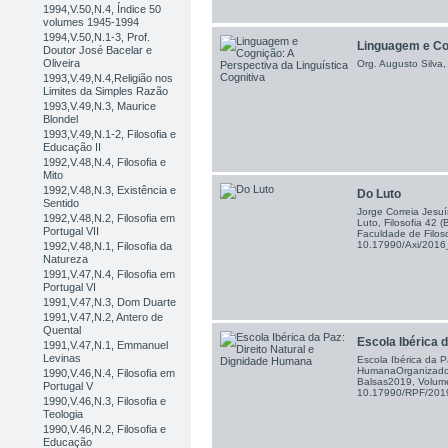
1994,V.50,N.4, Índice 50
volumes 1945-1994
1994,V.50,N.1-3, Prof.
Linguagem e Cog
Doutor José Bacelar e
Oliveira
Org. Augusto Silva,
1993,V.49,N.4,Religião nos
Limites da Simples Razão
1993,V.49,N.3, Maurice
Blondel
1993,V.49,N.1-2, Filosofia e
Educação II
1992,V.48,N.4, Filosofia e
Mito
1992,V.48,N.3, Existência e
Do Luto
Sentido
Jorge Correia Jesuí
1992,V.48,N.2, Filosofia em
Luto, Filosofia 42 
Portugal VII
Faculdade de Filoso
10.17990/Axi/201
1992,V.48,N.1, Filosofia da
Natureza
1991,V.47,N.4, Filosofia em
Portugal VI
1991,V.47,N.3, Dom Duarte
1991,V.47,N.2, Antero de
Quental
Escola Ibérica da
1991,V.47,N.1, Emmanuel
Levinas
Escola Ibérica da P
HumanaOrganizadore
1990,V.46,N.4, Filosofia em
Balsas2019, Volum
Portugal V
10.17990/RPF/20
1990,V.46,N.3, Filosofia e
Teologia
1990,V.46,N.2, Filosofia e
Educação