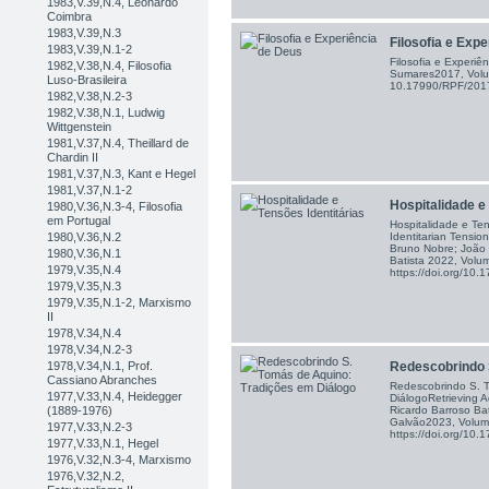
1983,V.39,N.4, Leonardo
Coimbra
1983,V.39,N.3
Filosofia e Exp
1983,V.39,N.1-2
Filosofia e Experi
1982,V.38,N.4, Filosofia
Sumares2017, Volu
Luso-Brasileira
10.17990/RPF/20
1982,V.38,N.2-3
1982,V.38,N.1, Ludwig
Wittgenstein
1981,V.37,N.4, Theillard de
Chardin II
1981,V.37,N.3, Kant e Hegel
1981,V.37,N.1-2
Hospitalidade e 
1980,V.36,N.3-4, Filosofia
em Portugal
Hospitalidade e Ten
Identitarian Tensio
1980,V.36,N.2
Bruno Nobre; João 
1980,V.36,N.1
Batista 2022, Volu
1979,V.35,N.4
https://doi.org/1
1979,V.35,N.3
1979,V.35,N.1-2, Marxismo
II
1978,V.34,N.4
1978,V.34,N.2-3
Redescobrindo S
1978,V.34,N.1, Prof.
Cassiano Abranches
Redescobrindo S. 
1977,V.33,N.4, Heidegger
DiálogoRetrieving A
Ricardo Barroso Bat
(1889-1976)
Galvão2023, Volum
1977,V.33,N.2-3
https://doi.org/1
1977,V.33,N.1, Hegel
1976,V.32,N.3-4, Marxismo
1976,V.32,N.2,