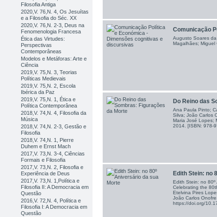
Filosofia Antiga
2020,V. 76,N. 4, Os Jesuítas
e a Filosofia do Séc. XX
2020,V. 76,N. 2-3, Deus na
Comunicação Pol
Fenomenologia Francesa
Augusto Soares da 
Ética das Virtudes:
Magalhães; Miguel 
Perspectivas
Contemporâneas
Modelos e Metáforas: Arte e
Ciência
2019,V. 75,N. 3, Teorias
Políticas Medievais
2019,V. 75,N. 2, Escola
Ibérica da Paz
2019,V. 75,N. 1, Ética e
Do Reino das So
Política Contemporânea
Ana Paula Pinto; C
2018,V. 74,N. 4, Filosofia da
Silva; João Carlos 
Música
Maria José Lopes; 
2014. [ISBN: 978-9
2018,V. 74,N. 2-3, Gestão e
Filosofia
2018,V. 74,N. 1, Pierre
Duhem e Ernst Mach
2017,V. 73,N. 3-4, Ciências
Formais e Filosofia
2017,V. 73,N. 2, Filosofia e
Edith Stein: no 8
Experiência de Deus
2017,V. 73,N. 1,Política e
Edith Stein: no 80º
Filosofia II: A Democracia em
Celebrating the 80t
Etelvina Pires Lop
Questão
João Carlos Onofre
2016,V. 72,N. 4, Política e
https://doi.org/1
Filosofia I: A Democracia em
Questão