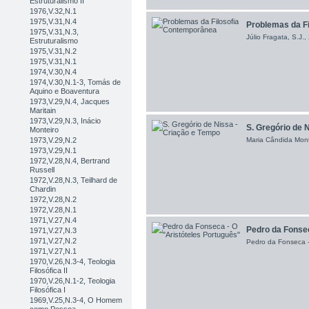
Estruturalismo II
1976,V.32,N.1
1975,V.31,N.4
Problemas da Fil
1975,V.31,N.3,
Júlio Fragata, S.J.
Estruturalismo
1975,V.31,N.2
1975,V.31,N.1
1974,V.30,N.4
1974,V.30,N.1-3, Tomás de
Aquino e Boaventura
1973,V.29,N.4, Jacques
Maritain
1973,V.29,N.3, Inácio
S. Gregório de N
Monteiro
Maria Cândida Mont
1973,V.29,N.2
1973,V.29,N.1
1972,V.28,N.4, Bertrand
Russell
1972,V.28,N.3, Teilhard de
Chardin
1972,V.28,N.2
1972,V.28,N.1
1971,V.27,N.4
Pedro da Fonseca
1971,V.27,N.3
1971,V.27,N.2
Pedro da Fonseca -
1971,V.27,N.1
1970,V.26,N.3-4, Teologia
Filosófica II
1970,V.26,N.1-2, Teologia
Filosófica I
1969,V.25,N.3-4, O Homem