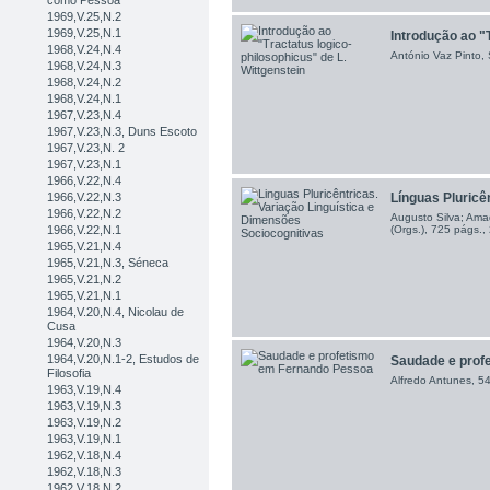
como Pessoa
1969,V.25,N.2
1969,V.25,N.1
Introdução ao "T
1968,V.24,N.4
António Vaz Pinto, 
1968,V.24,N.3
1968,V.24,N.2
1968,V.24,N.1
1967,V.23,N.4
1967,V.23,N.3, Duns Escoto
1967,V.23,N. 2
1967,V.23,N.1
1966,V.22,N.4
1966,V.22,N.3
Línguas Pluricên
1966,V.22,N.2
Augusto Silva; Ama
1966,V.22,N.1
(Orgs.), 725 págs.,
1965,V.21,N.4
1965,V.21,N.3, Séneca
1965,V.21,N.2
1965,V.21,N.1
1964,V.20,N.4, Nicolau de
Cusa
1964,V.20,N.3
1964,V.20,N.1-2, Estudos de
Saudade e profe
Filosofia
Alfredo Antunes, 5
1963,V.19,N.4
1963,V.19,N.3
1963,V.19,N.2
1963,V.19,N.1
1962,V.18,N.4
1962,V.18,N.3
1962,V.18,N.2