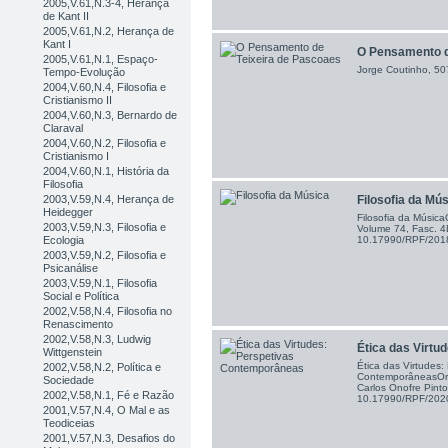
2005,V.61,N.3-4, Herança
de Kant II
2005,V.61,N.2, Herança de
Kant I
O Pensamento de
2005,V.61,N.1, Espaço-
Jorge Coutinho, 50
Tempo-Evolução
2004,V.60,N.4, Filosofia e
Cristianismo II
2004,V.60,N.3, Bernardo de
Claraval
2004,V.60,N.2, Filosofia e
Cristianismo I
2004,V.60,N.1, História da
Filosofia
2003,V.59,N.4, Herança de
Filosofia da Mú
Heidegger
Filosofia da Músic
2003,V.59,N.3, Filosofia e
Volume 74, Fasc. 
Ecologia
10.17990/RPF/20
2003,V.59,N.2, Filosofia e
Psicanálise
2003,V.59,N.1, Filosofia
Social e Política
2002,V.58,N.4, Filosofia no
Renascimento
2002,V.58,N.3, Ludwig
Ética das Virtud
Wittgenstein
Ética das Virtudes:
2002,V.58,N.2, Política e
ContemporâneasOrg
Sociedade
Carlos Onofre Pint
2002,V.58,N.1, Fé e Razão
10.17990/RPF/20
2001,V.57,N.4, O Mal e as
Teodiceias
2001,V.57,N.3, Desafios do