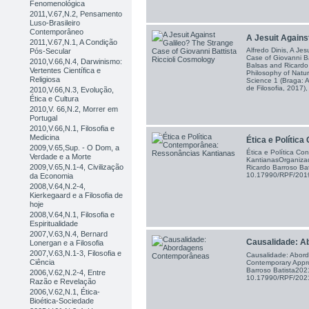
Fenomenológica
2011,V.67,N.2, Pensamento
Luso-Brasileiro
Contemporâneo
A Jesuit Against
2011,V.67,N.1, A Condição
Alfredo Dinis, A Je
Pós-Secular
Case of Giovanni Ba
2010,V.66,N.4, Darwinismo:
Balsas and Ricardo 
Vertentes Científica e
Philosophy of Natur
Religiosa
Science 1 (Braga: 
de Filosofia, 2017),
2010,V.66,N.3, Evolução,
Ética e Cultura
2010,V. 66,N.2, Morrer em
Portugal
2010,V.66,N.1, Filosofia e
Medicina
Ética e Política
2009,V.65,Sup. - O Dom, a
Ética e Política C
Verdade e a Morte
KantianasOrganizad
2009,V.65,N.1-4, Civilização
Ricardo Barroso Ba
10.17990/RPF/20
da Economia
2008,V.64,N.2-4,
Kierkegaard e a Filosofia de
hoje
2008,V.64,N.1, Filosofia e
Espiritualidade
2007,V.63,N.4, Bernard
Causalidade: Ab
Lonergan e a Filosofia
2007,V.63,N.1-3, Filosofia e
Causalidade: Abor
Ciência
Contemporary Appro
Barroso Batista202
2006,V.62,N.2-4, Entre
10.17990/RPF/20
Razão e Revelação
2006,V.62,N.1, Ética-
Bioética-Sociedade