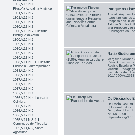
1962,V.18,N.1
Filosofia Actual na América
Por que os Físi
1961,V.17,N.2
Antonio Augusto Pa
1961,V.17,N.1
Acreditam que as C
Respeito das Relaçõ
1960,V.16,N.4
Axioma Studies in P
1960,V.16,N.3
and Philosophy of 
1960,V.16,N.2, Filosofia
Publicações da Facu
Portuguesa Actual
1960,V.16,N.1
1959,V.15,N.4
1959,V.15,N.3
1959,V.15,N.2
Ratio Studiorum
1959,V.15,N.1
Margarida Miranda 
1958,V.14,N.3-4, Filosofia
Ratio Studiorum da
Regime Escolar e P
Europeia Contemporânea
Miranda, Pedagogia
1958,V.14,N.2
Faculdade de Filoso
1958,V.14,N.1
10.17990/Axi/201
1957,V.13,N.4
1957,V.13,N.3
1957,V.13,N.2
1957,V.13,N.1
1956,V.12,N.4, Leonardo
Os Discípulos 
Coimbra
Os Discípulos Esqu
1956,V.12,N.3
of HusserlEditors: 
Gonçalves Lind; Jo
1956,V.12,N.2
78, No. 3DOI
1956,V.12,N.1
https://doi.org/1
1955,V.11,N.3-4, I
Congresso de Filosofia
1955,V.11,N.2, Santo
Agostinho