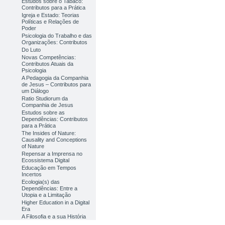
Estudos sobre o Tabaco:
Contributos para a Prática
Igreja e Estado: Teorias
Políticas e Relações de
Poder
Psicologia do Trabalho e das
Organizações: Contributos
Do Luto
Novas Competências:
Contributos Atuais da
Psicologia
A Pedagogia da Companhia
de Jesus – Contributos para
um Diálogo
Ratio Studiorum da
Companhia de Jesus
Estudos sobre as
Dependências: Contributos
para a Prática
The Insides of Nature:
Causality and Conceptions
of Nature
Repensar a Imprensa no
Ecossistema Digital
Educação em Tempos
Incertos
Ecologia(s) das
Dependências: Entre a
Utopia e a Limitação
Higher Education in a Digital
Era
A Filosofia e a sua História