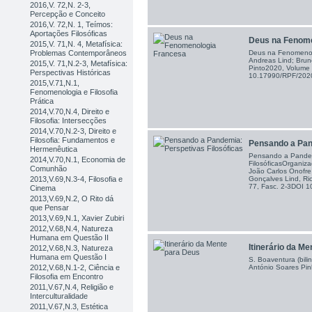
2016,V. 72,N. 2-3,
Percepção e Conceito
2016,V. 72,N. 1, Teímos:
Aportações Filosóficas
Deus na Fenome
2015,V. 71,N. 4, Metafísica:
Problemas Contemporâneos
Deus na Fenomenol
Andreas Lind; Brun
2015,V. 71,N.2-3, Metafísica:
Pinto2020, Volume 
Perspectivas Históricas
10.17990/RPF/20
2015,V.71,N.1,
Fenomenologia e Filosofia
Prática
2014,V.70,N.4, Direito e
Filosofia: Intersecções
2014,V.70,N.2-3, Direito e
Filosofia: Fundamentos e
Pensando a Pand
Hermenêutica
Pensando a Pandem
2014,V.70,N.1, Economia de
FilosóficasOrganiz
Comunhão
João Carlos Onofre
2013,V.69,N.3-4, Filosofia e
Gonçalves Lind, Ri
77, Fasc. 2-3DOI
Cinema
2013,V.69,N.2, O Rito dá
que Pensar
2013,V.69,N.1, Xavier Zubiri
2012,V.68,N.4, Natureza
Humana em Questão II
Itinerário da M
2012,V.68,N.3, Natureza
Humana em Questão I
S. Boaventura (bilin
António Soares Pin
2012,V.68,N.1-2, Ciência e
Filosofia em Encontro
2011,V.67,N.4, Religião e
Interculturalidade
2011,V.67,N.3, Estética