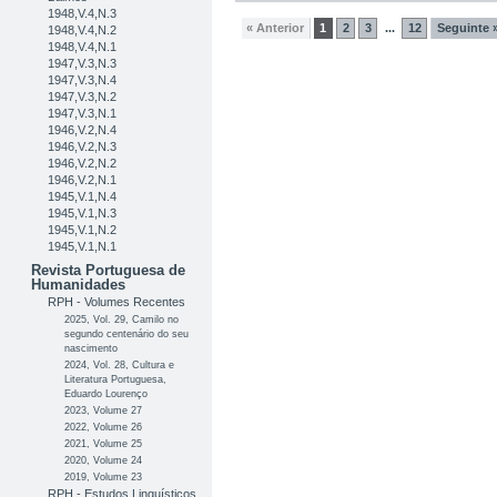
1948,V.4,N.3
« Anterior
1
2
3
12
Seguinte 
...
1948,V.4,N.2
1948,V.4,N.1
1947,V.3,N.3
1947,V.3,N.4
1947,V.3,N.2
1947,V.3,N.1
1946,V.2,N.4
1946,V.2,N.3
1946,V.2,N.2
1946,V.2,N.1
1945,V.1,N.4
1945,V.1,N.3
1945,V.1,N.2
1945,V.1,N.1
Revista Portuguesa de
Humanidades
RPH - Volumes Recentes
2025, Vol. 29, Camilo no
segundo centenário do seu
nascimento
2024, Vol. 28, Cultura e
Literatura Portuguesa,
Eduardo Lourenço
2023, Volume 27
2022, Volume 26
2021, Volume 25
2020, Volume 24
2019, Volume 23
RPH - Estudos Linguísticos