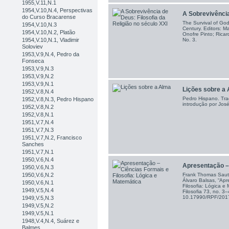
1955,V.11,N.1
1954,V.10,N.4, Perspectivas
A Sobrevivência
do Curso Bracarense
The Survival of God
1954,V.10,N.3
Century . Editors: 
1954,V.10,N.2, Platão
Onofre Pinto; Ricar
No. 3.
1954,V.10,N.1, Vladimir
Soloviev
1953,V.9,N.4, Pedro da
Fonseca
1953,V.9,N.3
1953,V.9,N.2
1953,V.9,N.1
Lições sobre a
1952,V.8,N.4
Pedro Hispano. Tra
1952,V.8,N.3, Pedro Hispano
introdução por Jos
1952,V.8,N.2
1952,V.8,N.1
1951,V.7,N.4
1951,V.7,N.3
1951,V.7,N.2, Francisco
Sanches
1951,V.7,N.1
1950,V.6,N.4
Apresentação – 
1950,V.6,N.3
Frank Thomas Sautt
1950,V.6,N.2
Álvaro Balsas, “Ap
1950,V.6,N.1
Filosofia: Lógica e
1949,V.5,N.4
Filosofia 73, no. 3
10.17990/RPF/201
1949,V.5,N.3
1949,V.5,N.2
1949,V.5,N.1
1948,V.4,N.4, Suárez e
Balmes