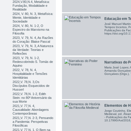
2024,V.80,N.4, Metafísica:
Fundação, Modalidade e
Realidade
2024, V. 80, N. 3, Metafísica:
Mente, Identidade e
Educação em Te
Sociedade
José Manuel Martin
2024, V. 80, N. 1-2, O
Tempos Incertos, P
Espectro do Marxismo na
Publicações da Facu
Filosofia
https://doi.org/10
2023, V. 79, N. 4, As Razões
do Coração: Blaise Pascal
2023, V. 79, N. 3, A Natureza
da Verdade: Teorias e
Reflexões
2023, V. 79, N. 1-2,
Redescobrindo S. Tomás de
Narrativas do P
Aquino
Maria José Lopes; 
2022, V. 78, N. 4,
Armanda Gonçalves
Hospitalidade e Tensões
Gonçalves (Orgs.),
Identitárias
2022,V. 78,N. 3,Os
Discípulos Esquecidos de
Husserl
2022,V. 78,N. 1-2, Edith
Stein: no 80º Aniversário da
sua Morte
Elementos de His
2021,V. 77,N. 4,
Causalidade: Abordagens
Jorge Coutinho, Ele
Contemporâneas
Medieval, ed. Álvar
- Publicações da Fa
2021,V. 77,N. 2-3, Pensando
10.17990/Axi/201
a Pandemia: Perspetivas
Filosóficas
2021,V. 77,N. 1, O Bem na