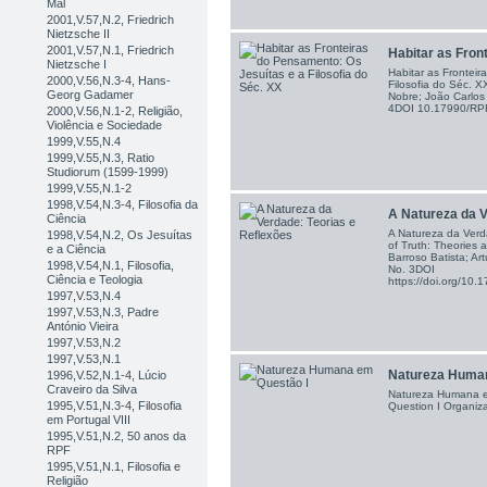
Mal
2001,V.57,N.2, Friedrich
Nietzsche II
2001,V.57,N.1, Friedrich
Habitar as Front
Nietzsche I
Habitar as Frontei
2000,V.56,N.3-4, Hans-
Filosofia do Séc. 
Georg Gadamer
Nobre; João Carlos
4DOI 10.17990/RP
2000,V.56,N.1-2, Religião,
Violência e Sociedade
1999,V.55,N.4
1999,V.55,N.3, Ratio
Studiorum (1599-1999)
1999,V.55,N.1-2
1998,V.54,N.3-4, Filosofia da
A Natureza da Ve
Ciência
A Natureza da Verd
1998,V.54,N.2, Os Jesuítas
of Truth: Theories 
e a Ciência
Barroso Batista; Ar
1998,V.54,N.1, Filosofia,
No. 3DOI
Ciência e Teologia
https://doi.org/1
1997,V.53,N.4
1997,V.53,N.3, Padre
António Vieira
1997,V.53,N.2
1997,V.53,N.1
Natureza Human
1996,V.52,N.1-4, Lúcio
Craveiro da Silva
Natureza Humana e
1995,V.51,N.3-4, Filosofia
Question I Organiza
em Portugal VIII
1995,V.51,N.2, 50 anos da
RPF
1995,V.51,N.1, Filosofia e
Religião