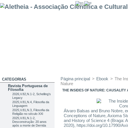
Página principal
>
Ebook
>
The Ins
CATEGORIAS
Nature
Revista Portuguesa de
Filosofia
THE INSIDES OF NATURE: CAUSALITY
2026,V.82,N.1-2, Schelling’s
Legacy
2025,V.81,N.4, Filosofia da
Linguagem
2025,V.81,N.3, Filosofia da
Álvaro Balsas and Bruno Nobre, ed
Religião no século XXI
Conceptions of Nature, Axioma Stu
2025,V.81,N.1-2,
and History of Science 4 (Braga: 
Desconstrução: 20 anos
2020), https://doi.org/10.17990/Ax
após a morte de Derrida