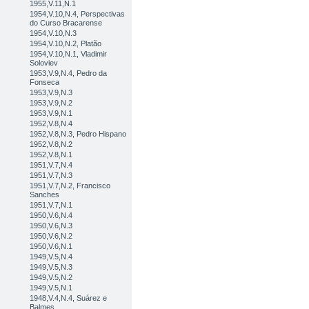
1955,V.11,N.1
1954,V.10,N.4, Perspectivas
do Curso Bracarense
1954,V.10,N.3
1954,V.10,N.2, Platão
1954,V.10,N.1, Vladimir
Soloviev
1953,V.9,N.4, Pedro da
Fonseca
1953,V.9,N.3
1953,V.9,N.2
1953,V.9,N.1
1952,V.8,N.4
1952,V.8,N.3, Pedro Hispano
1952,V.8,N.2
1952,V.8,N.1
1951,V.7,N.4
1951,V.7,N.3
1951,V.7,N.2, Francisco
Sanches
1951,V.7,N.1
1950,V.6,N.4
1950,V.6,N.3
1950,V.6,N.2
1950,V.6,N.1
1949,V.5,N.4
1949,V.5,N.3
1949,V.5,N.2
1949,V.5,N.1
1948,V.4,N.4, Suárez e
Balmes