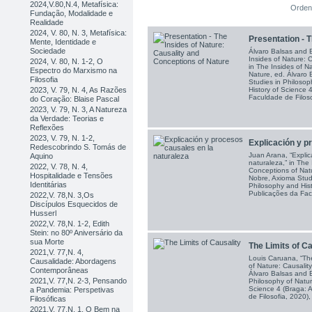
2024,V.80,N.4, Metafísica:
Orden
Fundação, Modalidade e
Realidade
2024, V. 80, N. 3, Metafísica:
Presentation - Th
Mente, Identidade e
Sociedade
Álvaro Balsas and 
Insides of Nature: 
2024, V. 80, N. 1-2, O
in The Insides of N
Espectro do Marxismo na
Nature, ed. Álvaro
Filosofia
Studies in Philosop
2023, V. 79, N. 4, As Razões
History of Science 
Faculdade de Filosof
do Coração: Blaise Pascal
2023, V. 79, N. 3, A Natureza
da Verdade: Teorias e
Reflexões
2023, V. 79, N. 1-2,
Explicación y p
Redescobrindo S. Tomás de
Juan Arana, “Explic
Aquino
naturaleza,” in The
2022, V. 78, N. 4,
Conceptions of Nat
Hospitalidade e Tensões
Nobre, Axioma Studi
Identitárias
Philosophy and Hist
Publicações da Facu
2022,V. 78,N. 3,Os
Discípulos Esquecidos de
Husserl
2022,V. 78,N. 1-2, Edith
Stein: no 80º Aniversário da
sua Morte
The Limits of Ca
2021,V. 77,N. 4,
Louis Caruana, “The 
Causalidade: Abordagens
of Nature: Causalit
Contemporâneas
Álvaro Balsas and 
2021,V. 77,N. 2-3, Pensando
Philosophy of Natur
Science 4 (Braga: 
a Pandemia: Perspetivas
de Filosofia, 2020)
Filosóficas
2021,V. 77,N. 1, O Bem na