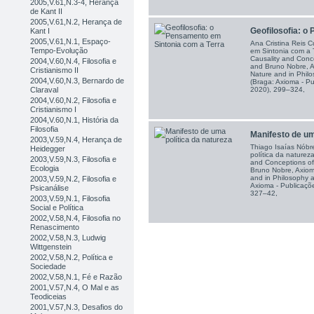
2005,V.61,N.3-4, Herança
de Kant II
2005,V.61,N.2, Herança de
Geofilosofia: o
Kant I
2005,V.61,N.1, Espaço-
Ana Cristina Reis 
Tempo-Evolução
em Sintonia com a T
Causality and Conce
2004,V.60,N.4, Filosofia e
and Bruno Nobre, A
Cristianismo II
Nature and in Philo
2004,V.60,N.3, Bernardo de
(Braga: Axioma - Pu
Claraval
2020), 299–324,
2004,V.60,N.2, Filosofia e
Cristianismo I
2004,V.60,N.1, História da
Filosofia
Manifesto de uma
2003,V.59,N.4, Herança de
Thiago Isaías Nóbr
Heidegger
política da natureza
2003,V.59,N.3, Filosofia e
and Conceptions of
Ecologia
Bruno Nobre, Axiom
and in Philosophy a
2003,V.59,N.2, Filosofia e
Axioma - Publicaçõe
Psicanálise
327–42,
2003,V.59,N.1, Filosofia
Social e Política
2002,V.58,N.4, Filosofia no
Renascimento
2002,V.58,N.3, Ludwig
Wittgenstein
2002,V.58,N.2, Política e
Sociedade
2002,V.58,N.1, Fé e Razão
2001,V.57,N.4, O Mal e as
Teodiceias
2001,V.57,N.3, Desafios do