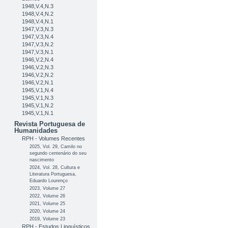
1948,V.4,N.3
1948,V.4,N.2
1948,V.4,N.1
1947,V.3,N.3
1947,V.3,N.4
1947,V.3,N.2
1947,V.3,N.1
1946,V.2,N.4
1946,V.2,N.3
1946,V.2,N.2
1946,V.2,N.1
1945,V.1,N.4
1945,V.1,N.3
1945,V.1,N.2
1945,V.1,N.1
Revista Portuguesa de
Humanidades
RPH - Volumes Recentes
2025, Vol. 29, Camilo no
segundo centenário do seu
nascimento
2024, Vol. 28, Cultura e
Literatura Portuguesa,
Eduardo Lourenço
2023, Volume 27
2022, Volume 26
2021, Volume 25
2020, Volume 24
2019, Volume 23
RPH - Estudos Linguísticos