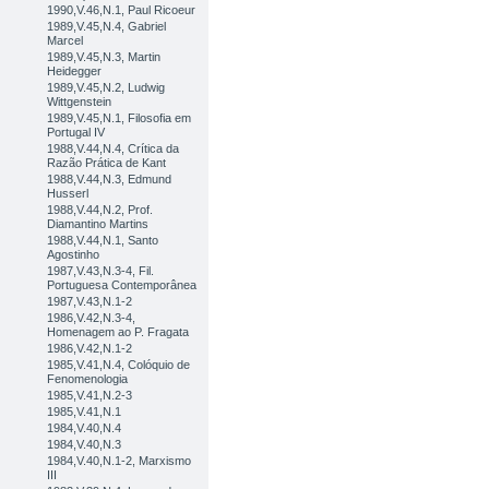
1990,V.46,N.1, Paul Ricoeur
1989,V.45,N.4, Gabriel
Marcel
1989,V.45,N.3, Martin
Heidegger
1989,V.45,N.2, Ludwig
Wittgenstein
1989,V.45,N.1, Filosofia em
Portugal IV
1988,V.44,N.4, Crítica da
Razão Prática de Kant
1988,V.44,N.3, Edmund
Husserl
1988,V.44,N.2, Prof.
Diamantino Martins
1988,V.44,N.1, Santo
Agostinho
1987,V.43,N.3-4, Fil.
Portuguesa Contemporânea
1987,V.43,N.1-2
1986,V.42,N.3-4,
Homenagem ao P. Fragata
1986,V.42,N.1-2
1985,V.41,N.4, Colóquio de
Fenomenologia
1985,V.41,N.2-3
1985,V.41,N.1
1984,V.40,N.4
1984,V.40,N.3
1984,V.40,N.1-2, Marxismo
III