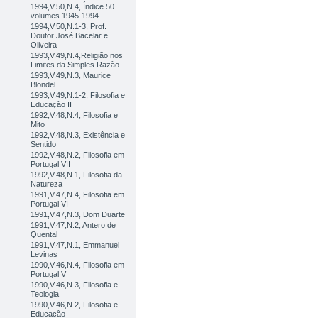
1994,V.50,N.4, Índice 50
volumes 1945-1994
1994,V.50,N.1-3, Prof.
Doutor José Bacelar e
Oliveira
1993,V.49,N.4,Religião nos
Limites da Simples Razão
1993,V.49,N.3, Maurice
Blondel
1993,V.49,N.1-2, Filosofia e
Educação II
1992,V.48,N.4, Filosofia e
Mito
1992,V.48,N.3, Existência e
Sentido
1992,V.48,N.2, Filosofia em
Portugal VII
1992,V.48,N.1, Filosofia da
Natureza
1991,V.47,N.4, Filosofia em
Portugal VI
1991,V.47,N.3, Dom Duarte
1991,V.47,N.2, Antero de
Quental
1991,V.47,N.1, Emmanuel
Levinas
1990,V.46,N.4, Filosofia em
Portugal V
1990,V.46,N.3, Filosofia e
Teologia
1990,V.46,N.2, Filosofia e
Educação