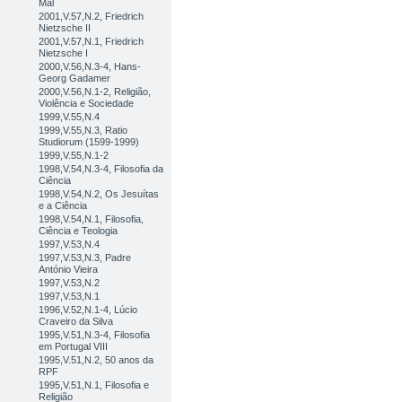
Mal
2001,V.57,N.2, Friedrich
Nietzsche II
2001,V.57,N.1, Friedrich
Nietzsche I
2000,V.56,N.3-4, Hans-
Georg Gadamer
2000,V.56,N.1-2, Religião,
Violência e Sociedade
1999,V.55,N.4
1999,V.55,N.3, Ratio
Studiorum (1599-1999)
1999,V.55,N.1-2
1998,V.54,N.3-4, Filosofia da
Ciência
1998,V.54,N.2, Os Jesuítas
e a Ciência
1998,V.54,N.1, Filosofia,
Ciência e Teologia
1997,V.53,N.4
1997,V.53,N.3, Padre
António Vieira
1997,V.53,N.2
1997,V.53,N.1
1996,V.52,N.1-4, Lúcio
Craveiro da Silva
1995,V.51,N.3-4, Filosofia
em Portugal VIII
1995,V.51,N.2, 50 anos da
RPF
1995,V.51,N.1, Filosofia e
Religião