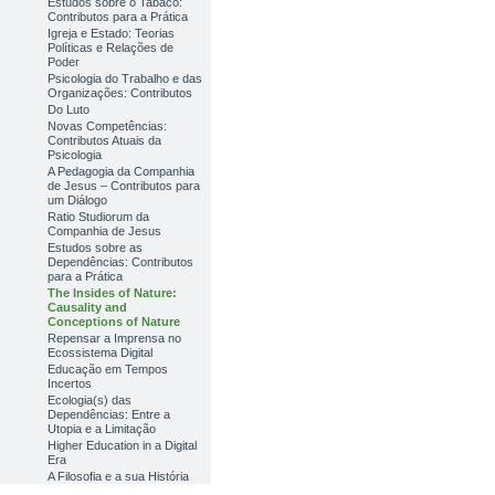
Estudos sobre o Tabaco:
Contributos para a Prática
Igreja e Estado: Teorias
Políticas e Relações de
Poder
Psicologia do Trabalho e das
Organizações: Contributos
Do Luto
Novas Competências:
Contributos Atuais da
Psicologia
A Pedagogia da Companhia
de Jesus – Contributos para
um Diálogo
Ratio Studiorum da
Companhia de Jesus
Estudos sobre as
Dependências: Contributos
para a Prática
The Insides of Nature:
Causality and
Conceptions of Nature
Repensar a Imprensa no
Ecossistema Digital
Educação em Tempos
Incertos
Ecologia(s) das
Dependências: Entre a
Utopia e a Limitação
Higher Education in a Digital
Era
A Filosofia e a sua História