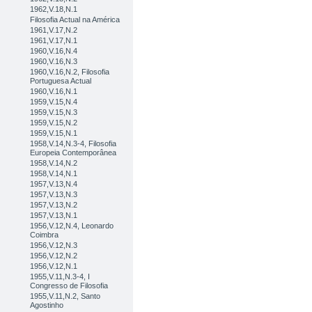
1962,V.18,N.1
Filosofia Actual na América
1961,V.17,N.2
1961,V.17,N.1
1960,V.16,N.4
1960,V.16,N.3
1960,V.16,N.2, Filosofia
Portuguesa Actual
1960,V.16,N.1
1959,V.15,N.4
1959,V.15,N.3
1959,V.15,N.2
1959,V.15,N.1
1958,V.14,N.3-4, Filosofia
Europeia Contemporânea
1958,V.14,N.2
1958,V.14,N.1
1957,V.13,N.4
1957,V.13,N.3
1957,V.13,N.2
1957,V.13,N.1
1956,V.12,N.4, Leonardo
Coimbra
1956,V.12,N.3
1956,V.12,N.2
1956,V.12,N.1
1955,V.11,N.3-4, I
Congresso de Filosofia
1955,V.11,N.2, Santo
Agostinho