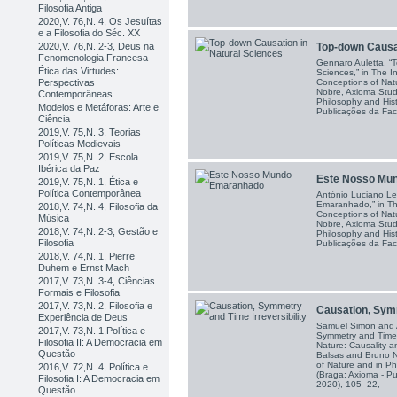
Filosofia Antiga
2020,V. 76,N. 4, Os Jesuítas
e a Filosofia do Séc. XX
2020,V. 76,N. 2-3, Deus na
Top-down Causati
Fenomenologia Francesa
Gennaro Auletta, “
Ética das Virtudes:
Sciences,” in The I
Perspectivas
Conceptions of Nat
Nobre, Axioma Studi
Contemporâneas
Philosophy and Hist
Modelos e Metáforas: Arte e
Publicações da Fac
Ciência
2019,V. 75,N. 3, Teorias
Políticas Medievais
2019,V. 75,N. 2, Escola
Ibérica da Paz
Este Nosso Mu
2019,V. 75,N. 1, Ética e
Política Contemporânea
António Luciano Le
Emaranhado,” in The
2018,V. 74,N. 4, Filosofia da
Conceptions of Nat
Música
Nobre, Axioma Studi
2018,V. 74,N. 2-3, Gestão e
Philosophy and Hist
Filosofia
Publicações da Fac
2018,V. 74,N. 1, Pierre
Duhem e Ernst Mach
2017,V. 73,N. 3-4, Ciências
Formais e Filosofia
2017,V. 73,N. 2, Filosofia e
Causation, Symm
Experiência de Deus
Samuel Simon and A
2017,V. 73,N. 1,Política e
Symmetry and Time Ir
Filosofia II: A Democracia em
Nature: Causality a
Questão
Balsas and Bruno N
of Nature and in Ph
2016,V. 72,N. 4, Política e
(Braga: Axioma - Pu
Filosofia I: A Democracia em
2020), 105–22,
Questão