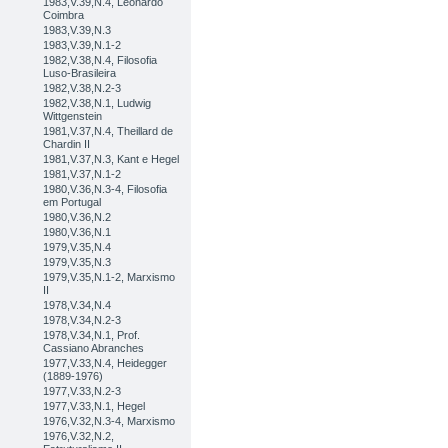
1983,V.39,N.4, Leonardo
Coimbra
1983,V.39,N.3
1983,V.39,N.1-2
1982,V.38,N.4, Filosofia
Luso-Brasileira
1982,V.38,N.2-3
1982,V.38,N.1, Ludwig
Wittgenstein
1981,V.37,N.4, Theillard de
Chardin II
1981,V.37,N.3, Kant e Hegel
1981,V.37,N.1-2
1980,V.36,N.3-4, Filosofia
em Portugal
1980,V.36,N.2
1980,V.36,N.1
1979,V.35,N.4
1979,V.35,N.3
1979,V.35,N.1-2, Marxismo
II
1978,V.34,N.4
1978,V.34,N.2-3
1978,V.34,N.1, Prof.
Cassiano Abranches
1977,V.33,N.4, Heidegger
(1889-1976)
1977,V.33,N.2-3
1977,V.33,N.1, Hegel
1976,V.32,N.3-4, Marxismo
1976,V.32,N.2,