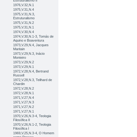
Estruturalismo II
1976,V.32,N.1
1975,V.31,N.4
1975,V.31,N.3,
Estruturalismo
1975,V.31,N.2
1975,V.31,N.1
1974,V.30,N.4
1974,V.30,N.1-3, Tomás de
Aquino e Boaventura
1973,V.29,N.4, Jacques
Maritain
1973,V.29,N.3, Inácio
Monteiro
1973,V.29,N.2
1973,V.29,N.1
1972,V.28,N.4, Bertrand
Russell
1972,V.28,N.3, Teilhard de
Chardin
1972,V.28,N.2
1972,V.28,N.1
1971,V.27,N.4
1971,V.27,N.3
1971,V.27,N.2
1971,V.27,N.1
1970,V.26,N.3-4, Teologia
Filosófica II
1970,V.26,N.1-2, Teologia
Filosófica I
1969,V.25,N.3-4, O Homem