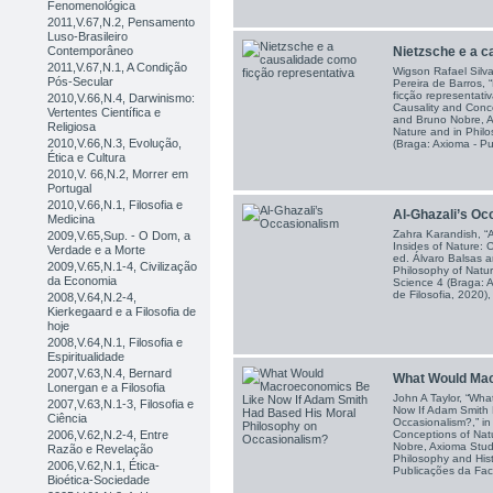
Fenomenológica
2011,V.67,N.2, Pensamento
Luso-Brasileiro
Contemporâneo
Nietzsche e a c
2011,V.67,N.1, A Condição
Wigson Rafael Silv
Pós-Secular
Pereira de Barros, 
ficção representativ
2010,V.66,N.4, Darwinismo:
Causality and Conce
Vertentes Científica e
and Bruno Nobre, A
Religiosa
Nature and in Philo
2010,V.66,N.3, Evolução,
(Braga: Axioma - Pu
Ética e Cultura
2010,V. 66,N.2, Morrer em
Portugal
2010,V.66,N.1, Filosofia e
Al-Ghazali’s Oc
Medicina
Zahra Karandish, “A
2009,V.65,Sup. - O Dom, a
Insides of Nature: 
Verdade e a Morte
ed. Álvaro Balsas 
2009,V.65,N.1-4, Civilização
Philosophy of Natur
da Economia
Science 4 (Braga: 
de Filosofia, 2020)
2008,V.64,N.2-4,
Kierkegaard e a Filosofia de
hoje
2008,V.64,N.1, Filosofia e
Espiritualidade
2007,V.63,N.4, Bernard
What Would Mac
Lonergan e a Filosofia
John A Taylor, “Wh
2007,V.63,N.1-3, Filosofia e
Now If Adam Smith 
Ciência
Occasionalism?,” in
Conceptions of Nat
2006,V.62,N.2-4, Entre
Nobre, Axioma Studi
Razão e Revelação
Philosophy and Hist
2006,V.62,N.1, Ética-
Publicações da Fac
Bioética-Sociedade