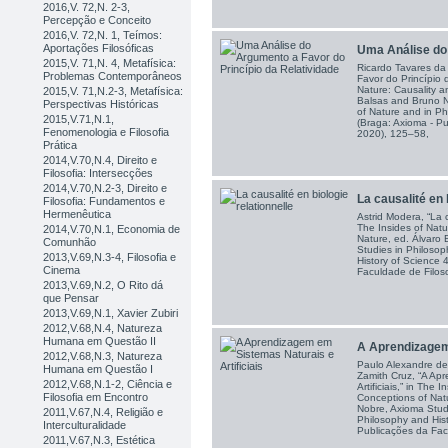
2016,V. 72,N. 2-3,
Percepção e Conceito
2016,V. 72,N. 1, Teímos:
Aportações Filosóficas
Uma Análise do 
2015,V. 71,N. 4, Metafísica:
Ricardo Tavares da
Problemas Contemporâneos
Favor do Princípio d
Nature: Causality a
2015,V. 71,N.2-3, Metafísica:
Balsas and Bruno N
Perspectivas Históricas
of Nature and in Ph
2015,V.71,N.1,
(Braga: Axioma - Pu
Fenomenologia e Filosofia
2020), 125–58,
Prática
2014,V.70,N.4, Direito e
Filosofia: Intersecções
2014,V.70,N.2-3, Direito e
La causalité en b
Filosofia: Fundamentos e
Hermenêutica
Astrid Modera, “La c
The Insides of Natu
2014,V.70,N.1, Economia de
Nature, ed. Álvaro
Comunhão
Studies in Philosop
2013,V.69,N.3-4, Filosofia e
History of Science 
Cinema
Faculdade de Filos
2013,V.69,N.2, O Rito dá
que Pensar
2013,V.69,N.1, Xavier Zubiri
2012,V.68,N.4, Natureza
Humana em Questão II
A Aprendizagem
2012,V.68,N.3, Natureza
Paulo Alexandre de
Humana em Questão I
Zamith Cruz, “A Ap
2012,V.68,N.1-2, Ciência e
Artificiais,” in The 
Filosofia em Encontro
Conceptions of Nat
Nobre, Axioma Studi
2011,V.67,N.4, Religião e
Philosophy and Hist
Interculturalidade
Publicações da Fac
2011,V.67,N.3, Estética