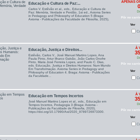
APENAS ON
Educação e Cultura de Paz:...
0
Carlos V. Estêvão et al., eds., Educação e Cultura de
Di
Paz: Memória, Verdade e Perdão, 1st ed., Axioma Series
in Pedagogy and Philosophy of Education 5 (Braga:
Pôr no carri
Axioma - Publicações da Faculdade de Filosofia, 2025),
Ver
C
À 
Educação, Justiça e Direitos...
35
Estêvão, Carlos V., José Manuel Martins Lopes, Ana
Di
Paula Pinto, Artur Ilharco Galvão, João Carlos Onofre
Pinto, Maria José Ferreira Lopes, and Paulo C. Dias,
Pôr no carri
eds. Educação, Justiça e Direitos Humanos: Num Mundo
Em Transformação. Axioma Series in Pedagogy and
Ver
Philosophy of Education 4. Braga: Axioma - Publicações
da Faculdade...
C
À 
Educação em Tempos Incertos
35
José Manuel Martins Lopes et al., eds., Educação em
Di
Tempos Incertos, Pedagogia 3 (Braga: Axioma -
Publicações da Faculdade de Filosofia, 2020),
Pôr no carri
https://doi.org/10.17990/Axi/2020_9789726973300.
Ver
C