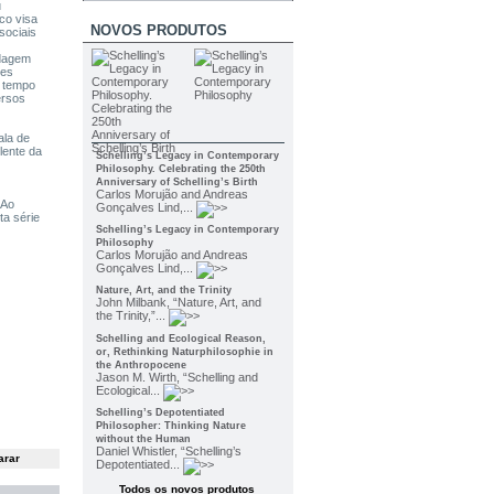
u
ico visa
NOVOS PRODUTOS
sociais
rdagem
ões
o tempo
ersos
ala de
lente da
Schelling’s Legacy in Contemporary
Philosophy. Celebrating the 250th
Anniversary of Schelling’s Birth
Carlos Morujão and Andreas
 Ao
Gonçalves Lind,...
ta série
Schelling’s Legacy in Contemporary
Philosophy
Carlos Morujão and Andreas
Gonçalves Lind,...
Nature, Art, and the Trinity
John Milbank, “Nature, Art, and
the Trinity,”...
Schelling and Ecological Reason,
or, Rethinking Naturphilosophie in
the Anthropocene
Jason M. Wirth, “Schelling and
Ecological...
Schelling’s Depotentiated
Philosopher: Thinking Nature
without the Human
Daniel Whistler, “Schelling’s
Depotentiated...
Todos os novos produtos