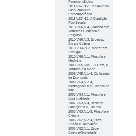
Fenomenológica
2011,V.67,N.2, Pensamento
Luso-Brasileiro
Contemporâneo
2011,V.67,N.1, A Condição
Pós-Secular
2010,V.66,N.4, Darwinismo:
Vertentes Científica e
Religiosa
2010,V.66,N.3, Evolução,
Ética e Cultura
2010,V. 66,N.2, Morrer em
Portugal
2010,V.66,N.1, Filosofia e
Medicina
2009,V.65,Sup. - O Dom, a
Verdade e a Morte
2009,V.65,N.1-4, Civilização
da Economia
2008,V.64,N.2-4,
Kierkegaard e a Filosofia de
hoje
2008,V.64,N.1, Filosofia e
Espiritualidade
2007,V.63,N.4, Bernard
Lonergan e a Filosofia
2007,V.63,N.1-3, Filosofia e
Ciência
2006,V.62,N.2-4, Entre
Razão e Revelação
2006,V.62,N.1, Ética-
Bioética-Sociedade