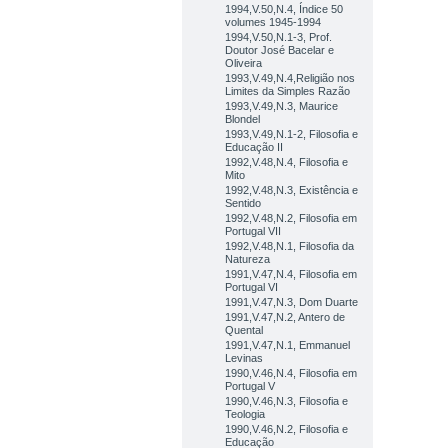
1994,V.50,N.4, Índice 50
volumes 1945-1994
1994,V.50,N.1-3, Prof.
Doutor José Bacelar e
Oliveira
1993,V.49,N.4,Religião nos
Limites da Simples Razão
1993,V.49,N.3, Maurice
Blondel
1993,V.49,N.1-2, Filosofia e
Educação II
1992,V.48,N.4, Filosofia e
Mito
1992,V.48,N.3, Existência e
Sentido
1992,V.48,N.2, Filosofia em
Portugal VII
1992,V.48,N.1, Filosofia da
Natureza
1991,V.47,N.4, Filosofia em
Portugal VI
1991,V.47,N.3, Dom Duarte
1991,V.47,N.2, Antero de
Quental
1991,V.47,N.1, Emmanuel
Levinas
1990,V.46,N.4, Filosofia em
Portugal V
1990,V.46,N.3, Filosofia e
Teologia
1990,V.46,N.2, Filosofia e
Educação