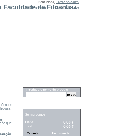
Bem-vindo,
Entrar na conta
Minha conta
Carrinho:
(vazio)
PESQUISA
.
Introduza o nome do produto
adémicos
CARRINHO
dagogia
Sem produtos
es
Envio
0,00 €
ação que
Total
0,00 €
Carrinho
Encomendar
tradição