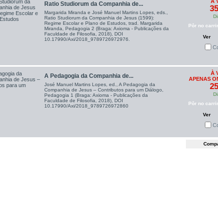
À 
Ratio Studiorum da Companhia de...
35
Margarida Miranda e José Manuel Martins Lopes, eds.,
Di
Ratio Studiorum da Companhia de Jesus (1599):
Regime Escolar e Plano de Estudos, trad. Margarida
Pôr no carri
Miranda, Pedagogia 2 (Braga: Axioma - Publicações da
Faculdade de Filosofia, 2018), DOI
Ver
10.17990/Axi/2018_9789726972976.
C
À 
A Pedagogia da Companhia de...
APENAS ON
José Manuel Martins Lopes, ed., A Pedagogia da
25
Companhia de Jesus – Contributos para um Diálogo,
Di
Pedagogia 1 (Braga: Axioma - Publicações da
Faculdade de Filosofia, 2018), DOI
Pôr no carri
10.17990/Axi/2018_9789726972860
Ver
C