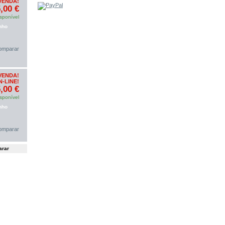
VENDA!
,00 €
sponível
nho
omparar
VENDA!
-LINE!
,00 €
sponível
nho
omparar