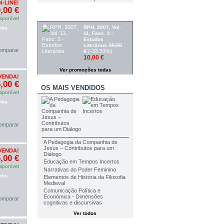
-LINE!
,00 €
PROMOÇÕES
sponível
RPH, 2007, Vol.
nho
11, Fasc. 2 -
Estudos
15,00
Literários
omparar
€
(-33.33%)
10,00 €
Ver promoções todas
VENDA!
,00 €
OS MAIS VENDIDOS
sponível
nho
omparar
A Pedagogia da Companhia de
Jesus – Contributos para um
VENDA!
Diálogo
,00 €
Educação em Tempos Incertos
sponível
Narrativas do Poder Feminino
nho
Elementos de História da Filosofia
Medieval
Comunicação Política e
Económica - Dimensões
omparar
cognitivas e discursivas
Ver todos