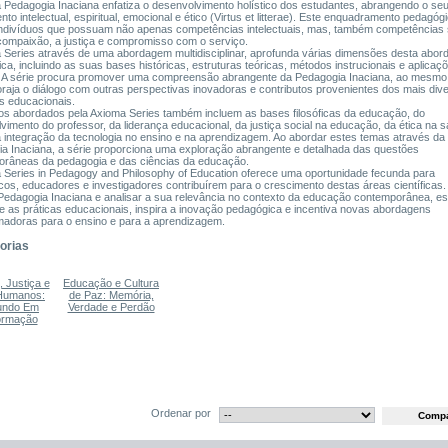
 a Pedagogia Inaciana enfatiza o desenvolvimento holístico dos estudantes, abrangendo o se
to intelectual, espiritual, emocional e ético (Virtus et litterae). Este enquadramento pedagóg
 indivíduos que possuam não apenas competências intelectuais, mas, também competências 
ompaixão, a justiça e compromisso com o serviço.
 Series através de uma abordagem multidisciplinar, aprofunda várias dimensões desta abo
ca, incluindo as suas bases históricas, estruturas teóricas, métodos instrucionais e aplicaç
. A série procura promover uma compreensão abrangente da Pedagogia Inaciana, ao mesm
raja o diálogo com outras perspectivas inovadoras e contributos provenientes dos mais div
s educacionais.
os abordados pela Axioma Series também incluem as bases filosóficas da educação, do
vimento do professor, da liderança educacional, da justiça social na educação, da ética na s
a integração da tecnologia no ensino e na aprendizagem. Ao abordar estes temas através da 
a Inaciana, a série proporciona uma exploração abrangente e detalhada das questões
râneas da pedagogia e das ciências da educação.
 Series in Pedagogy and Philosophy of Education oferece uma oportunidade fecunda para
os, educadores e investigadores contribuírem para o crescimento destas áreas científicas.
a Pedagogia Inaciana e analisar a sua relevância no contexto da educação contemporânea, es
e as práticas educacionais, inspira a inovação pedagógica e incentiva novas abordagens
madoras para o ensino e para a aprendizagem.
orias
 Justiça e
Educação e Cultura
 Humanos:
de Paz: Memória,
ndo Em
Verdade e Perdão
ormação
Ordenar por