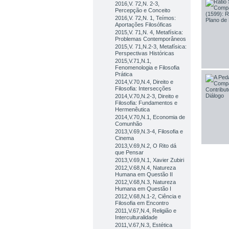
2016,V. 72,N. 2-3,
Percepção e Conceito
2016,V. 72,N. 1, Teímos:
Aportações Filosóficas
2015,V. 71,N. 4, Metafísica:
Problemas Contemporâneos
2015,V. 71,N.2-3, Metafísica:
Perspectivas Históricas
2015,V.71,N.1,
Fenomenologia e Filosofia
Prática
2014,V.70,N.4, Direito e
Filosofia: Intersecções
2014,V.70,N.2-3, Direito e
Filosofia: Fundamentos e
Hermenêutica
2014,V.70,N.1, Economia de
Comunhão
2013,V.69,N.3-4, Filosofia e
Cinema
2013,V.69,N.2, O Rito dá
que Pensar
2013,V.69,N.1, Xavier Zubiri
2012,V.68,N.4, Natureza
Humana em Questão II
2012,V.68,N.3, Natureza
Humana em Questão I
2012,V.68,N.1-2, Ciência e
Filosofia em Encontro
2011,V.67,N.4, Religião e
Interculturalidade
2011,V.67,N.3, Estética