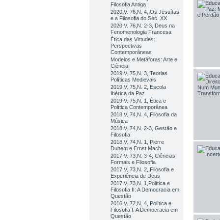
Filosofia Antiga
2020,V. 76,N. 4, Os Jesuítas
e a Filosofia do Séc. XX
2020,V. 76,N. 2-3, Deus na
Fenomenologia Francesa
Ética das Virtudes:
Perspectivas
Contemporâneas
Modelos e Metáforas: Arte e
Ciência
2019,V. 75,N. 3, Teorias
Políticas Medievais
2019,V. 75,N. 2, Escola
Ibérica da Paz
2019,V. 75,N. 1, Ética e
Política Contemporânea
2018,V. 74,N. 4, Filosofia da
Música
2018,V. 74,N. 2-3, Gestão e
Filosofia
2018,V. 74,N. 1, Pierre
Duhem e Ernst Mach
2017,V. 73,N. 3-4, Ciências
Formais e Filosofia
2017,V. 73,N. 2, Filosofia e
Experiência de Deus
2017,V. 73,N. 1,Política e
Filosofia II: A Democracia em
Questão
2016,V. 72,N. 4, Política e
Filosofia I: A Democracia em
Questão