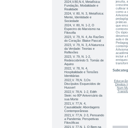
jesuíta,
2024,V.80,N.4, Metafísica:
crescimen
Fundação, Modalidade e
cultivar
Realidade
como a c
2024, V. 80, N. 3, Metafísica:
A Axioma
Mente, Identidade e
pedagógi
Sociedade
práticas
2024, V. 80, N. 1-2, O
que enco
Espectro do Marxismo na
contexto
Os tópic
Filosofia
desenvol
2023, V. 79, N. 4, As Razões
aula e d
do Coração: Blaise Pascal
Pedagogi
2023, V. 79, N. 3, A Natureza
contempo
da Verdade: Teorias e
A Axioma
Reflexões
académic
incluir 
2023, V. 79, N. 1-2,
enriquec
Redescobrindo S. Tomás de
transfor
Aquino
2022, V. 78, N. 4,
Subcateg
Hospitalidade e Tensões
Identitárias
2022,V. 78,N. 3,Os
Educação,
Discípulos Esquecidos de
Direitos
Husserl
Num Mu
Transf
2022,V. 78,N. 1-2, Edith
Stein: no 80º Aniversário da
sua Morte
2021,V. 77,N. 4,
Causalidade: Abordagens
Contemporâneas
2021,V. 77,N. 2-3, Pensando
a Pandemia: Perspetivas
Filosóficas
2021,V. 77,N. 1, O Bem na