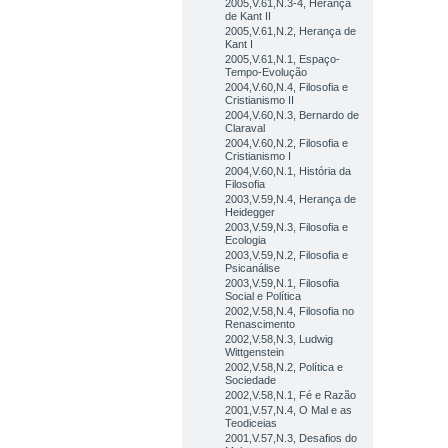
2005,V.61,N.3-4, Herança
de Kant II
2005,V.61,N.2, Herança de
Kant I
2005,V.61,N.1, Espaço-
Tempo-Evolução
2004,V.60,N.4, Filosofia e
Cristianismo II
2004,V.60,N.3, Bernardo de
Claraval
2004,V.60,N.2, Filosofia e
Cristianismo I
2004,V.60,N.1, História da
Filosofia
2003,V.59,N.4, Herança de
Heidegger
2003,V.59,N.3, Filosofia e
Ecologia
2003,V.59,N.2, Filosofia e
Psicanálise
2003,V.59,N.1, Filosofia
Social e Política
2002,V.58,N.4, Filosofia no
Renascimento
2002,V.58,N.3, Ludwig
Wittgenstein
2002,V.58,N.2, Política e
Sociedade
2002,V.58,N.1, Fé e Razão
2001,V.57,N.4, O Mal e as
Teodiceias
2001,V.57,N.3, Desafios do