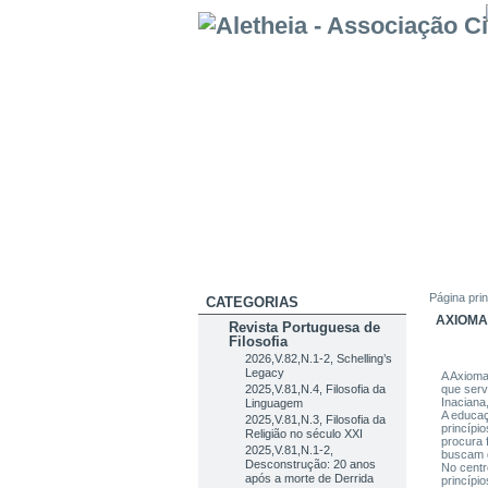
Página prin
CATEGORIAS
AXIOMA
Revista Portuguesa de
Filosofia
2026,V.82,N.1-2, Schelling’s
Legacy
A Axioma
2025,V.81,N.4, Filosofia da
que serv
Inaciana
Linguagem
A educa
2025,V.81,N.3, Filosofia da
princípi
Religião no século XXI
procura 
2025,V.81,N.1-2,
buscam d
Desconstrução: 20 anos
No centr
após a morte de Derrida
princípi