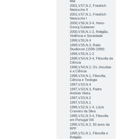
Mal
2001,V.57,N.2, Friedrich
Nietzsche II
2001,V.57,N.1, Friedrich
Nietzsche I
2000,V.56,N.3-4, Hans-
Georg Gadamer
2000,V.56,N.1-2, Religião,
Violência e Sociedade
1999,V.55,N.4
1999,V.55,N.3, Ratio
Studiorum (1599-1999)
1999,V.55,N.1-2
1998,V.54,N.3-4, Filosofia da
Ciência
1998,V.54,N.2, Os Jesuítas
e a Ciência
1998,V.54,N.1, Filosofia,
Ciência e Teologia
1997,V.53,N.4
1997,V.53,N.3, Padre
António Vieira
1997,V.53,N.2
1997,V.53,N.1
1996,V.52,N.1-4, Lúcio
Craveiro da Silva
1995,V.51,N.3-4, Filosofia
em Portugal VIII
1995,V.51,N.2, 50 anos da
RPF
1995,V.51,N.1, Filosofia e
Religião