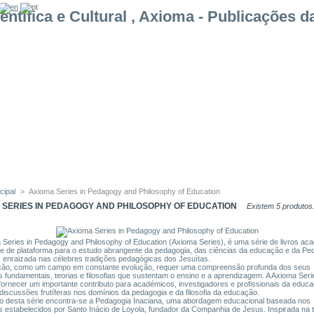
cipal
>
Axioma Series in Pedagogy and Philosophy of Education
 SERIES IN PEDAGOGY AND PHILOSOPHY OF EDUCATION
Existem 5 produtos
 Series in Pedagogy and Philosophy of Education (Axioma Series), é uma série de livros ac
e de plataforma para o estudo abrangente da pedagogia, das ciências da educação e da Pe
, enraizada nas célebres tradições pedagógicas dos Jesuítas.
ção, como um campo em constante evolução, requer uma compreensão profunda dos seus
os fundamentais, teorias e filosofias que sustentam o ensino e a aprendizagem. A Axioma Seri
fornecer um importante contributo para académicos, investigadores e profissionais da educ
iscussões frutíferas nos domínios da pedagogia e da filosofia da educação.
o desta série encontra-se a Pedagogia Inaciana, uma abordagem educacional baseada nos
os estabelecidos por Santo Inácio de Loyola, fundador da Companhia de Jesus. Inspirada na 