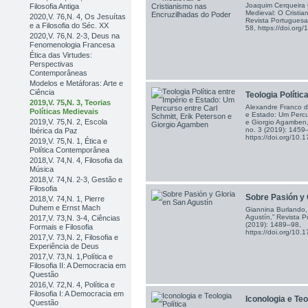
Joaquim Cerqueira 
Filosofia Antiga
Medieval: O Cristia
2020,V. 76,N. 4, Os Jesuítas
Revista Portuguesa 
e a Filosofia do Séc. XX
58, https://doi.or
2020,V. 76,N. 2-3, Deus na
Fenomenologia Francesa
Ética das Virtudes:
Perspectivas
Contemporâneas
Modelos e Metáforas: Arte e
Ciência
Teologia Política
2019,V. 75,N. 3, Teorias
Alexandre Franco de
Políticas Medievais
e Estado: Um Percur
2019,V. 75,N. 2, Escola
e Giorgio Agamben,”
no. 3 (2019): 1459
Ibérica da Paz
https://doi.org/1
2019,V. 75,N. 1, Ética e
Política Contemporânea
2018,V. 74,N. 4, Filosofia da
Música
2018,V. 74,N. 2-3, Gestão e
Filosofia
Sobre Pasión y G
2018,V. 74,N. 1, Pierre
Duhem e Ernst Mach
Giannina Burlando,
Agustín,” Revista P
2017,V. 73,N. 3-4, Ciências
(2019): 1489–98,
Formais e Filosofia
https://doi.org/1
2017,V. 73,N. 2, Filosofia e
Experiência de Deus
2017,V. 73,N. 1,Política e
Filosofia II: A Democracia em
Questão
2016,V. 72,N. 4, Política e
Filosofia I: A Democracia em
Iconologia e Teo
Questão