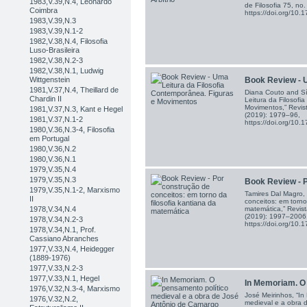
1983,V.39,N.4, Leonardo
de Filosofia 75, no
Coimbra
https://doi.org/1
1983,V.39,N.3
1983,V.39,N.1-2
1982,V.38,N.4, Filosofia
Luso-Brasileira
1982,V.38,N.2-3
1982,V.38,N.1, Ludwig
Book Review - U
Wittgenstein
1981,V.37,N.4, Theillard de
Diana Couto and Sí
Chardin II
Leitura da Filosofi
Movimentos,” Revist
1981,V.37,N.3, Kant e Hegel
(2019): 1979–96,
1981,V.37,N.1-2
https://doi.org/1
1980,V.36,N.3-4, Filosofia
em Portugal
1980,V.36,N.2
1980,V.36,N.1
1979,V.35,N.4
1979,V.35,N.3
Book Review - P
1979,V.35,N.1-2, Marxismo
Tamires Dal Magro,
II
conceitos: em torno
matemática,” Revist
1978,V.34,N.4
(2019): 1997–2006
1978,V.34,N.2-3
https://doi.org/1
1978,V.34,N.1, Prof.
Cassiano Abranches
1977,V.33,N.4, Heidegger
(1889-1976)
1977,V.33,N.2-3
1977,V.33,N.1, Hegel
In Memoriam. O
1976,V.32,N.3-4, Marxismo
José Meirinhos, “I
1976,V.32,N.2,
medieval e a obra 