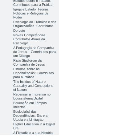
Estudos sobre o Tabaco:
Contributos para a Prática
Igreja e Estado: Teorias
Políticas e Relações de
Poder
Psicologia do Trabalho e das
Organizações: Contributos
Do Luto
Novas Competências:
Contributos Atuais da
Psicologia
A Pedagogia da Companhia
de Jesus – Contributos para
um Diálogo
Ratio Studiorum da
Companhia de Jesus
Estudos sobre as
Dependências: Contributos
para a Prática
The Insides of Nature:
Causality and Conceptions
of Nature
Repensar a Imprensa no
Ecossistema Digital
Educação em Tempos
Incertos
Ecologia(s) das
Dependências: Entre a
Utopia e a Limitação
Higher Education in a Digital
Era
A Filosofia e a sua História