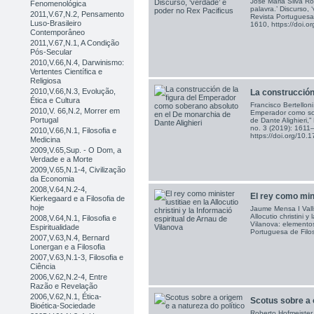
José Maria Silva Ros
Fenomenológica
palavra.’ Discurso, 
2011,V.67,N.2, Pensamento
Revista Portuguesa 
Luso-Brasileiro
1610, https://doi
Contemporâneo
2011,V.67,N.1, A Condição
Pós-Secular
2010,V.66,N.4, Darwinismo:
Vertentes Científica e
Religiosa
2010,V.66,N.3, Evolução,
La construcción d
Ética e Cultura
Francisco Bertelloni
2010,V. 66,N.2, Morrer em
Emperador como so
Portugal
de Dante Alighieri,”
no. 3 (2019): 1611
2010,V.66,N.1, Filosofia e
https://doi.org/1
Medicina
2009,V.65,Sup. - O Dom, a
Verdade e a Morte
2009,V.65,N.1-4, Civilização
da Economia
2008,V.64,N.2-4,
El rey como minis
Kierkegaard e a Filosofia de
hoje
Jaume Mensa I Valls,
Allocutio christini y
2008,V.64,N.1, Filosofia e
Vilanova: elementos 
Espiritualidade
Portuguesa de Filos
2007,V.63,N.4, Bernard
Lonergan e a Filosofia
2007,V.63,N.1-3, Filosofia e
Ciência
2006,V.62,N.2-4, Entre
Razão e Revelação
2006,V.62,N.1, Ética-
Scotus sobre a o
Bioética-Sociedade
Roberto Hofmeister 