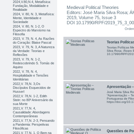
2024,V.80,N.4, Metafísica:
Fundação, Modalidade e
Medieval Political Theories
Realidade
Editors: José Maria Silva Rosa; Á
2024, V. 80, N. 3, Metafísica:
2019, Volume 75, Issue 3
Mente, Identidade e
Sociedade
DOI 10.17990/RPF/2019_75_3_0
2024, V. 80, N. 1-2, O
Orden
Espectro do Marxismo na
Filosofia
2023, V. 79, N. 4, As Razões
Teorias Polític
do Coração: Blaise Pascal
2023, V. 79, N. 3, A Natureza
Teorias Políticas M
da Verdade: Teorias e
Silva Rosa; Álvaro
10.17990/RPF/20
Reflexões
2023, V. 79, N. 1-2,
Redescobrindo S. Tomás de
Aquino
2022, V. 78, N. 4,
Hospitalidade e Tensões
Identitárias
2022,V. 78,N. 3,Os
Apresentação – T
Discípulos Esquecidos de
Husserl
José Maria Silva Ro
“Apresentação – Teo
2022,V. 78,N. 1-2, Edith
Portuguesa de Filos
Stein: no 80º Aniversário da
https://doi.org/1
sua Morte
2021,V. 77,N. 4,
Causalidade: Abordagens
Contemporâneas
2021,V. 77,N. 2-3, Pensando
a Pandemia: Perspetivas
Filosóficas
Questões de Polí
2021,V. 77,N. 1, O Bem na