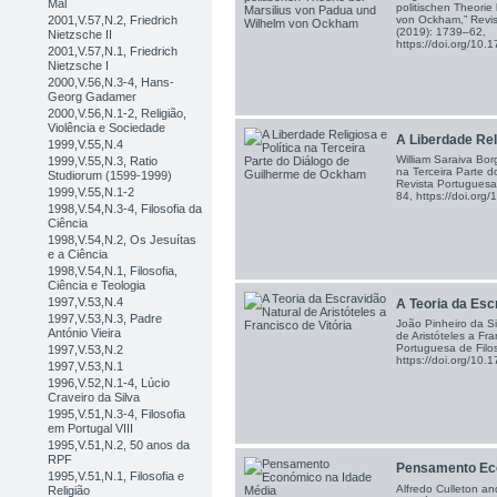
Mal
politischen Theorie
von Ockham,” Revist
2001,V.57,N.2, Friedrich
(2019): 1739–62,
Nietzsche II
https://doi.org/1
2001,V.57,N.1, Friedrich
Nietzsche I
2000,V.56,N.3-4, Hans-
Georg Gadamer
2000,V.56,N.1-2, Religião,
Violência e Sociedade
A Liberdade Reli
1999,V.55,N.4
William Saraiva Bor
1999,V.55,N.3, Ratio
na Terceira Parte 
Studiorum (1599-1999)
Revista Portuguesa 
1999,V.55,N.1-2
84, https://doi.or
1998,V.54,N.3-4, Filosofia da
Ciência
1998,V.54,N.2, Os Jesuítas
e a Ciência
1998,V.54,N.1, Filosofia,
Ciência e Teologia
1997,V.53,N.4
A Teoria da Escr
1997,V.53,N.3, Padre
João Pinheiro da Si
António Vieira
de Aristóteles a Fra
Portuguesa de Filo
1997,V.53,N.2
https://doi.org/1
1997,V.53,N.1
1996,V.52,N.1-4, Lúcio
Craveiro da Silva
1995,V.51,N.3-4, Filosofia
em Portugal VIII
1995,V.51,N.2, 50 anos da
RPF
Pensamento Eco
1995,V.51,N.1, Filosofia e
Alfredo Culleton a
Religião