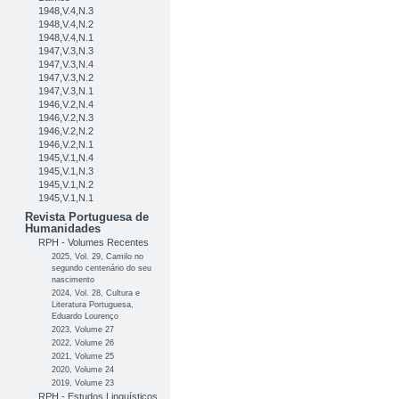
1948,V.4,N.3
1948,V.4,N.2
1948,V.4,N.1
1947,V.3,N.3
1947,V.3,N.4
1947,V.3,N.2
1947,V.3,N.1
1946,V.2,N.4
1946,V.2,N.3
1946,V.2,N.2
1946,V.2,N.1
1945,V.1,N.4
1945,V.1,N.3
1945,V.1,N.2
1945,V.1,N.1
Revista Portuguesa de
Humanidades
RPH - Volumes Recentes
2025, Vol. 29, Camilo no
segundo centenário do seu
nascimento
2024, Vol. 28, Cultura e
Literatura Portuguesa,
Eduardo Lourenço
2023, Volume 27
2022, Volume 26
2021, Volume 25
2020, Volume 24
2019, Volume 23
RPH - Estudos Linguísticos