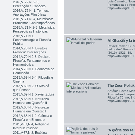
Luís Carneiro, “Icon
2016,V. 72,N. 2-3,
Portuguesa de Filo
Percepção e Conceito
https://doi.org/1
2016,V. 72,N. 1, Teímos:
Aportações Filosóficas
2015,V. 71,N. 4, Metafísica:
Problemas Contemporâneos
2015,V. 71,N.2-3, Metafísica:
Perspectivas Históricas
2015,V.71,N.1,
Fenomenologia e Filosofia
Al-Ghazâlî y la te
Prática
Rafael Ramón Guerre
2014,V.70,N.4, Direito e
del poder,” Revista
Filosofia: Intersecções
(2019): 1521–38,
https://doi.org/1
2014,V.70,N.2-3, Direito e
Filosofia: Fundamentos e
Hermenêutica
2014,V.70,N.1, Economia de
Comunhão
2013,V.69,N.3-4, Filosofia e
Cinema
The Zoon Politik
2013,V.69,N.2, O Rito dá
que Pensar
António Rocha Marti
Aristotelian Interpr
2013,V.69,N.1, Xavier Zubiri
Filosofia 75, no. 3
2012,V.68,N.4, Natureza
https://doi.org/1
Humana em Questão II
2012,V.68,N.3, Natureza
Humana em Questão I
2012,V.68,N.1-2, Ciência e
Filosofia em Encontro
2011,V.67,N.4, Religião e
Interculturalidade
‘A glória dos rei
2011,V.67,N.3, Estética