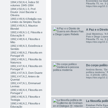
Económico na Idade
1994,V.50,N.4, Índice 50
Filosofia 75, no. 3
volumes 1945-1994
https://doi.org/1
1994,V.50,N.1-3, Prof.
Doutor José Bacelar e
Oliveira
1993,V.49,N.4,Religião nos
Limites da Simples Razão
1993,V.49,N.3, Maurice
Blondel
A Paz e o Direit
1993,V.49,N.1-2, Filosofia e
José Meirinhos, “A 
Educação II
Pais e Diogo Lopes
1992,V.48,N.4, Filosofia e
Filosofia 75, no. 3
https://doi.org/1
Mito
1992,V.48,N.3, Existência e
Sentido
1992,V.48,N.2, Filosofia em
Portugal VII
1992,V.48,N.1, Filosofia da
Natureza
Do corpo polític
1991,V.47,N.4, Filosofia em
Portugal VI
António Bento, “Do 
política moderna,” 
1991,V.47,N.3, Dom Duarte
no. 3 (2019): 1851
1991,V.47,N.2, Antero de
https://doi.org/1
Quental
1991,V.47,N.1, Emmanuel
Levinas
1990,V.46,N.4, Filosofia em
Portugal V
1990,V.46,N.3, Filosofia e
Teologia
La filosofía polít
1990,V.46,N.2, Filosofia e
Esteban Peña Eguren
Educação
de Ockham en el Dial