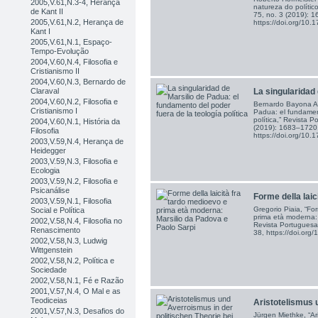
2005,V.61,N.3-4, Herança
natureza do polític
de Kant II
75, no. 3 (2019): 
2005,V.61,N.2, Herança de
https://doi.org/1
Kant I
2005,V.61,N.1, Espaço-
Tempo-Evolução
2004,V.60,N.4, Filosofia e
Cristianismo II
2004,V.60,N.3, Bernardo de
La singularidad 
Claraval
2004,V.60,N.2, Filosofia e
Bernardo Bayona Azn
Cristianismo I
Padua: el fundament
política,” Revista P
2004,V.60,N.1, História da
(2019): 1683–1720
Filosofia
https://doi.org/1
2003,V.59,N.4, Herança de
Heidegger
2003,V.59,N.3, Filosofia e
Ecologia
2003,V.59,N.2, Filosofia e
Psicanálise
Forme della laici
2003,V.59,N.1, Filosofia
Gregorio Piaia, “For
Social e Política
prima età moderna: 
2002,V.58,N.4, Filosofia no
Revista Portuguesa 
Renascimento
38, https://doi.or
2002,V.58,N.3, Ludwig
Wittgenstein
2002,V.58,N.2, Política e
Sociedade
2002,V.58,N.1, Fé e Razão
2001,V.57,N.4, O Mal e as
Teodiceias
Aristotelismus 
2001,V.57,N.3, Desafios do
Jürgen Miethke, “Ar