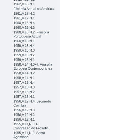
1962,V.18,N.1
Filosofia Actual na América
1961,V.17,N.2
1961,V.17,N.1
1960,V.16,N.4
1960,V.16,N.3
1960,V.16,N.2, Filosofia
Portuguesa Actual
1960,V.16,N.1
1959,V.15,N.4
1959,V.15,N.3
1959,V.15,N.2
1959,V.15,N.1
1958,V.14,N.3-4, Filosofia
Europeia Contemporânea
1958,V.14,N.2
1958,V.14,N.1
1957,V.13,N.4
1957,V.13,N.3
1957,V.13,N.2
1957,V.13,N.1
1956,V.12,N.4, Leonardo
Coimbra
1956,V.12,N.3
1956,V.12,N.2
1956,V.12,N.1
1955,V.11,N.3-4, I
Congresso de Filosofia
1955,V.11,N.2, Santo
Agostinho