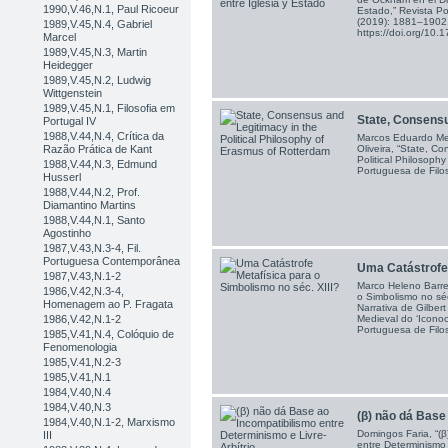
1990,V.46,N.1, Paul Ricoeur
Estado,” Revista Po
(2019): 1881–1902
1989,V.45,N.4, Gabriel
https://doi.org/1
Marcel
1989,V.45,N.3, Martin
Heidegger
1989,V.45,N.2, Ludwig
Wittgenstein
1989,V.45,N.1, Filosofia em
State, Consensu
Portugal IV
1988,V.44,N.4, Crítica da
Marcos Eduardo Me
Oliveira, “State, C
Razão Prática de Kant
Political Philosoph
1988,V.44,N.3, Edmund
Portuguesa de Filos
Husserl
1988,V.44,N.2, Prof.
Diamantino Martins
1988,V.44,N.1, Santo
Agostinho
1987,V.43,N.3-4, Fil.
Portuguesa Contemporânea
Uma Catástrofe 
1987,V.43,N.1-2
Marco Heleno Barre
1986,V.42,N.3-4,
o Simbolismo no séc
Homenagem ao P. Fragata
Narrativa de Gilbe
1986,V.42,N.1-2
Medieval do ‘Iconoc
Portuguesa de Filos
1985,V.41,N.4, Colóquio de
Fenomenologia
1985,V.41,N.2-3
1985,V.41,N.1
1984,V.40,N.4
1984,V.40,N.3
(β) não dá Base 
1984,V.40,N.1-2, Marxismo
Domingos Faria, “(β
III
entre Determinismo 