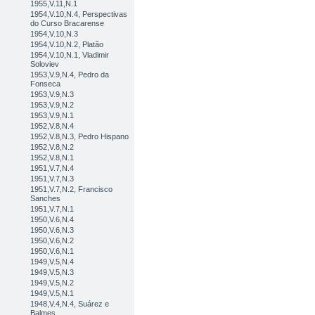
1955,V.11,N.1
1954,V.10,N.4, Perspectivas
do Curso Bracarense
1954,V.10,N.3
1954,V.10,N.2, Platão
1954,V.10,N.1, Vladimir
Soloviev
1953,V.9,N.4, Pedro da
Fonseca
1953,V.9,N.3
1953,V.9,N.2
1953,V.9,N.1
1952,V.8,N.4
1952,V.8,N.3, Pedro Hispano
1952,V.8,N.2
1952,V.8,N.1
1951,V.7,N.4
1951,V.7,N.3
1951,V.7,N.2, Francisco
Sanches
1951,V.7,N.1
1950,V.6,N.4
1950,V.6,N.3
1950,V.6,N.2
1950,V.6,N.1
1949,V.5,N.4
1949,V.5,N.3
1949,V.5,N.2
1949,V.5,N.1
1948,V.4,N.4, Suárez e
Balmes