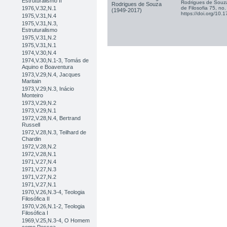
Estruturalismo II
Rodrigues de Souza
1976,V.32,N.1
de Filosofia 75, no
https://doi.org/1
1975,V.31,N.4
1975,V.31,N.3,
Estruturalismo
1975,V.31,N.2
1975,V.31,N.1
1974,V.30,N.4
1974,V.30,N.1-3, Tomás de
Aquino e Boaventura
1973,V.29,N.4, Jacques
Maritain
1973,V.29,N.3, Inácio
Monteiro
1973,V.29,N.2
1973,V.29,N.1
1972,V.28,N.4, Bertrand
Russell
1972,V.28,N.3, Teilhard de
Chardin
1972,V.28,N.2
1972,V.28,N.1
1971,V.27,N.4
1971,V.27,N.3
1971,V.27,N.2
1971,V.27,N.1
1970,V.26,N.3-4, Teologia
Filosófica II
1970,V.26,N.1-2, Teologia
Filosófica I
1969,V.25,N.3-4, O Homem