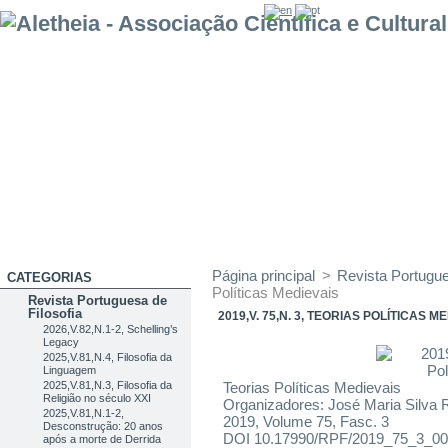
Página principal
>
Revista Portugue
CATEGORIAS
Políticas Medievais
Revista Portuguesa de
Filosofia
2019,V. 75,N. 3, TEORIAS POLÍTICAS M
2026,V.82,N.1-2, Schelling’s
Legacy
2025,V.81,N.4, Filosofia da
Linguagem
2025,V.81,N.3, Filosofia da
Teorias Políticas Medievais
Religião no século XXI
Organizadores: José Maria Silva 
2025,V.81,N.1-2,
2019, Volume 75, Fasc. 3
Desconstrução: 20 anos
DOI 10.17990/RPF/2019_75_3_0
após a morte de Derrida