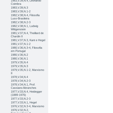
1983,V.39,N.4, Leonardo
Coimbra
1983,V.39,N.3
1983,V.39,N.1-2
1982,V.38,N.4, Filosofia
Luso-Brasileira
1982,V.38,N.2-3
1982,V.38,N.1, Ludwig
Wittgenstein
1981,V.37,N.4, Theillard de
Chardin II
1981,V.37,N.3, Kant e Hegel
1981,V.37,N.1-2
1980,V.36,N.3-4, Filosofia
em Portugal
1980,V.36,N.2
1980,V.36,N.1
1979,V.35,N.4
1979,V.35,N.3
1979,V.35,N.1-2, Marxismo
II
1978,V.34,N.4
1978,V.34,N.2-3
1978,V.34,N.1, Prof.
Cassiano Abranches
1977,V.33,N.4, Heidegger
(1889-1976)
1977,V.33,N.2-3
1977,V.33,N.1, Hegel
1976,V.32,N.3-4, Marxismo
1976,V.32,N.2,