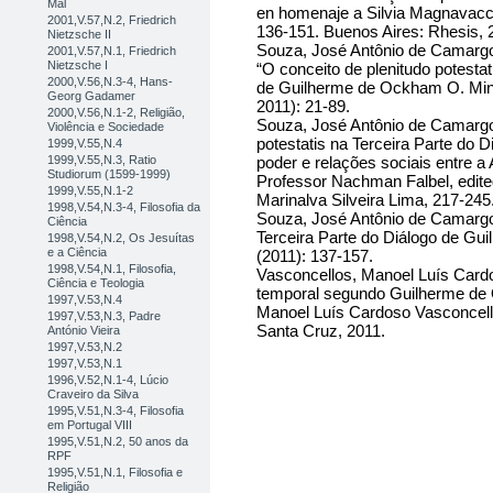
Mal
en homenaje a Silvia Magnavacca
2001,V.57,N.2, Friedrich
136-151. Buenos Aires: Rhesis, 
Nietzsche II
Souza, José Antônio de Camargo 
2001,V.57,N.1, Friedrich
Nietzsche I
“O conceito de plenitudo potesta
2000,V.56,N.3-4, Hans-
de Guilherme de Ockham O. Min.
Georg Gadamer
2011): 21-89.
2000,V.56,N.1-2, Religião,
Souza, José Antônio de Camargo 
Violência e Sociedade
potestatis na Terceira Parte do 
1999,V.55,N.4
poder e relações sociais entre 
1999,V.55,N.3, Ratio
Studiorum (1599-1999)
Professor Nachman Falbel, edit
1999,V.55,N.1-2
Marinalva Silveira Lima, 217-24
1998,V.54,N.3-4, Filosofia da
Souza, José Antônio de Camargo 
Ciência
Terceira Parte do Diálogo de Gu
1998,V.54,N.2, Os Jesuítas
e a Ciência
(2011): 137-157.
1998,V.54,N.1, Filosofia,
Vasconcellos, Manoel Luís Cardos
Ciência e Teologia
temporal segundo Guilherme de O
1997,V.53,N.4
Manoel Luís Cardoso Vasconcello
1997,V.53,N.3, Padre
Santa Cruz, 2011.
António Vieira
1997,V.53,N.2
1997,V.53,N.1
1996,V.52,N.1-4, Lúcio
Craveiro da Silva
1995,V.51,N.3-4, Filosofia
em Portugal VIII
1995,V.51,N.2, 50 anos da
RPF
1995,V.51,N.1, Filosofia e
Religião