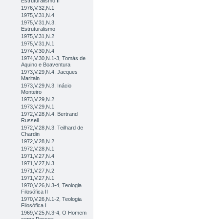
Estruturalismo II
1976,V.32,N.1
1975,V.31,N.4
1975,V.31,N.3,
Estruturalismo
1975,V.31,N.2
1975,V.31,N.1
1974,V.30,N.4
1974,V.30,N.1-3, Tomás de
Aquino e Boaventura
1973,V.29,N.4, Jacques
Maritain
1973,V.29,N.3, Inácio
Monteiro
1973,V.29,N.2
1973,V.29,N.1
1972,V.28,N.4, Bertrand
Russell
1972,V.28,N.3, Teilhard de
Chardin
1972,V.28,N.2
1972,V.28,N.1
1971,V.27,N.4
1971,V.27,N.3
1971,V.27,N.2
1971,V.27,N.1
1970,V.26,N.3-4, Teologia
Filosófica II
1970,V.26,N.1-2, Teologia
Filosófica I
1969,V.25,N.3-4, O Homem