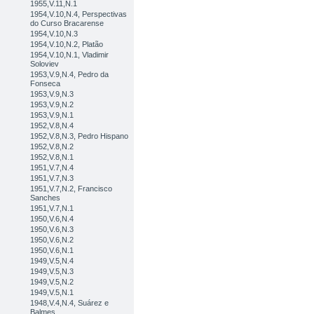
1955,V.11,N.1
1954,V.10,N.4, Perspectivas
do Curso Bracarense
1954,V.10,N.3
1954,V.10,N.2, Platão
1954,V.10,N.1, Vladimir
Soloviev
1953,V.9,N.4, Pedro da
Fonseca
1953,V.9,N.3
1953,V.9,N.2
1953,V.9,N.1
1952,V.8,N.4
1952,V.8,N.3, Pedro Hispano
1952,V.8,N.2
1952,V.8,N.1
1951,V.7,N.4
1951,V.7,N.3
1951,V.7,N.2, Francisco
Sanches
1951,V.7,N.1
1950,V.6,N.4
1950,V.6,N.3
1950,V.6,N.2
1950,V.6,N.1
1949,V.5,N.4
1949,V.5,N.3
1949,V.5,N.2
1949,V.5,N.1
1948,V.4,N.4, Suárez e
Balmes