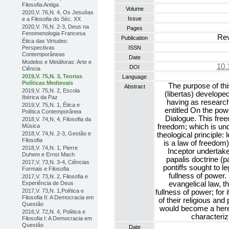
Filosofia Antiga
Volume
2020,V. 76,N. 4, Os Jesuítas
Issue
e a Filosofia do Séc. XX
2020,V. 76,N. 2-3, Deus na
Pages
Fenomenologia Francesa
Rev
Publication
Ética das Virtudes:
Perspectivas
ISSN
Contemporâneas
Date
Modelos e Metáforas: Arte e
10.
DOI
Ciência
2019,V. 75,N. 3, Teorias
Language
Políticas Medievais
The purpose of thi
Abstract
2019,V. 75,N. 2, Escola
(libertas) develope
Ibérica da Paz
having as research 
2019,V. 75,N. 1, Ética e
entitled On the powe
Política Contemporânea
Dialogue. This free
2018,V. 74,N. 4, Filosofia da
Música
freedom; which is und
2018,V. 74,N. 2-3, Gestão e
theological principle: 
Filosofia
is a law of freedom
2018,V. 74,N. 1, Pierre
Inceptor undertakes
Duhem e Ernst Mach
papalis doctrine (
2017,V. 73,N. 3-4, Ciências
pontiffs sought to l
Formais e Filosofia
fullness of power. 
2017,V. 73,N. 2, Filosofia e
Experiência de Deus
evangelical law, 
2017,V. 73,N. 1,Política e
fullness of power; for 
Filosofia II: A Democracia em
of their religious and
Questão
would become a heret
2016,V. 72,N. 4, Política e
characteriz
Filosofia I: A Democracia em
Questão
Date