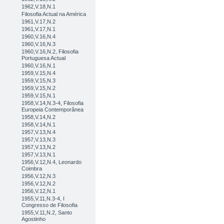
1962,V.18,N.1
Filosofia Actual na América
1961,V.17,N.2
1961,V.17,N.1
1960,V.16,N.4
1960,V.16,N.3
1960,V.16,N.2, Filosofia
Portuguesa Actual
1960,V.16,N.1
1959,V.15,N.4
1959,V.15,N.3
1959,V.15,N.2
1959,V.15,N.1
1958,V.14,N.3-4, Filosofia
Europeia Contemporânea
1958,V.14,N.2
1958,V.14,N.1
1957,V.13,N.4
1957,V.13,N.3
1957,V.13,N.2
1957,V.13,N.1
1956,V.12,N.4, Leonardo
Coimbra
1956,V.12,N.3
1956,V.12,N.2
1956,V.12,N.1
1955,V.11,N.3-4, I
Congresso de Filosofia
1955,V.11,N.2, Santo
Agostinho