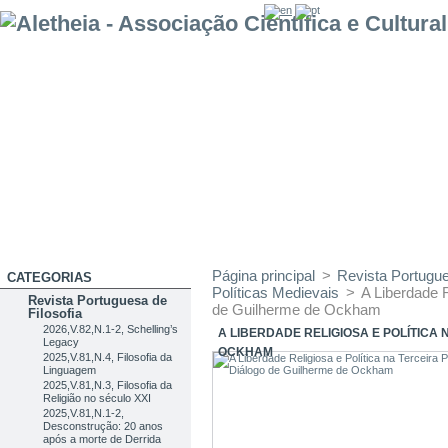
Página principal
>
Revista Portugue
CATEGORIAS
Políticas Medievais
>
A Liberdade R
Revista Portuguesa de
de Guilherme de Ockham
Filosofia
2026,V.82,N.1-2, Schelling’s
A LIBERDADE RELIGIOSA E POLÍTICA
Legacy
OCKHAM
2025,V.81,N.4, Filosofia da
Linguagem
2025,V.81,N.3, Filosofia da
Religião no século XXI
2025,V.81,N.1-2,
Desconstrução: 20 anos
após a morte de Derrida