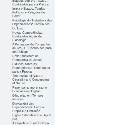
Estudos sobre o Tabaco:
Contributos para a Prática
Igreja e Estado: Teorias
Políticas e Relações de
Poder
Psicologia do Trabalho e das
Organizações: Contributos
Do Luto
Novas Competências:
Contributos Atuais da
Psicologia
A Pedagogia da Companhia
de Jesus – Contributos para
um Diálogo
Ratio Studiorum da
Companhia de Jesus
Estudos sobre as
Dependências: Contributos
para a Prática
The Insides of Nature:
Causality and Conceptions
of Nature
Repensar a Imprensa no
Ecossistema Digital
Educação em Tempos
Incertos
Ecologia(s) das
Dependências: Entre a
Utopia e a Limitação
Higher Education in a Digital
Era
A Filosofia e a sua História