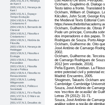
Luis Alberto De Boni. Petrópolis:
2005,V.61,N.3-4, Herança
Ockham, Guglielmo di. Dialogo su
de Kant II
2005,V.61,N.2, Herança de
Testo latino a fronte. Translated
Kant I
Ockham, William of. Dialogus. Lat
2005,V.61,N.1, Espaço-
Kilcullen, John Scott, George Kny
Tempo-Evolução
the Medieval Texts Editorial Com
2004,V.60,N.4, Filosofia e
https://www.thebritishacademy.ac
Cristianismo II
2004,V.60,N.3, Bernardo de
Ockham, Guilherme de. Obras Polí
Claraval
Pode um príncipe, Consulta sobr
2004,V.60,N.2, Filosofia e
dos imperadores e dos papas. T
Cristianismo I
Rodrigues de Souza. Porto Aleg
2004,V.60,N.1, História da
Filosofia
Ockham, Guilherme de. Oito ques
2003,V.59,N.4, Herança de
José Antônio de Camargo Rodri
Heidegger
2002.
2003,V.59,N.3, Filosofia e
Ockham, Guilherme de. Terceira 
Ecologia
de Camargo Rodrigues de Souza
2003,V.59,N.2, Filosofia e
Psicanálise
2012 [em verdade, 2016].
2003,V.59,N.1, Filosofia
Peña Eguren, Esteban. La Filosof
Social e Política
entre potestad civil y potestad ecl
2002,V.58,N.4, Filosofia no
Madrid: Encuentro, 2005.
Renascimento
Shogimen, Takashi. Ockham and P
2002,V.58,N.3, Ludwig
Wittgenstein
Cambridge: Cambridge Universit
2002,V.58,N.2, Política e
Souza, José Antônio de Camargo 
Sociedade
nos ‘escritos de ocasião’ de Gu
2002,V.58,N.1, Fé e Razão
Letras 29 (2012): 31-71.
2001,V.57,N.4, O Mal e as
Souza, José Antônio de Camargo
Teodiceias
2001,V.57,N.3, Desafios do
análise sobre a noção de plenitud