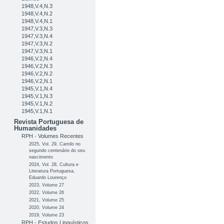
1948,V.4,N.3
1948,V.4,N.2
1948,V.4,N.1
1947,V.3,N.3
1947,V.3,N.4
1947,V.3,N.2
1947,V.3,N.1
1946,V.2,N.4
1946,V.2,N.3
1946,V.2,N.2
1946,V.2,N.1
1945,V.1,N.4
1945,V.1,N.3
1945,V.1,N.2
1945,V.1,N.1
Revista Portuguesa de
Humanidades
RPH - Volumes Recentes
2025, Vol. 29, Camilo no
segundo centenário do seu
nascimento
2024, Vol. 28, Cultura e
Literatura Portuguesa,
Eduardo Lourenço
2023, Volume 27
2022, Volume 26
2021, Volume 25
2020, Volume 24
2019, Volume 23
RPH - Estudos Linguísticos