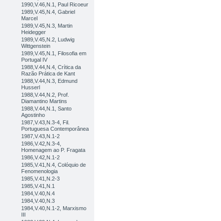
1990,V.46,N.1, Paul Ricoeur
1989,V.45,N.4, Gabriel
Marcel
1989,V.45,N.3, Martin
Heidegger
1989,V.45,N.2, Ludwig
Wittgenstein
1989,V.45,N.1, Filosofia em
Portugal IV
1988,V.44,N.4, Crítica da
Razão Prática de Kant
1988,V.44,N.3, Edmund
Husserl
1988,V.44,N.2, Prof.
Diamantino Martins
1988,V.44,N.1, Santo
Agostinho
1987,V.43,N.3-4, Fil.
Portuguesa Contemporânea
1987,V.43,N.1-2
1986,V.42,N.3-4,
Homenagem ao P. Fragata
1986,V.42,N.1-2
1985,V.41,N.4, Colóquio de
Fenomenologia
1985,V.41,N.2-3
1985,V.41,N.1
1984,V.40,N.4
1984,V.40,N.3
1984,V.40,N.1-2, Marxismo
III