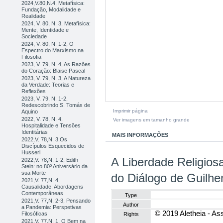
2024,V.80,N.4, Metafísica:
Fundação, Modalidade e
Realidade
2024, V. 80, N. 3, Metafísica:
Mente, Identidade e
Sociedade
2024, V. 80, N. 1-2, O
Espectro do Marxismo na
Filosofia
2023, V. 79, N. 4, As Razões
do Coração: Blaise Pascal
2023, V. 79, N. 3, A Natureza
da Verdade: Teorias e
Reflexões
2023, V. 79, N. 1-2,
Redescobrindo S. Tomás de
Imprimir página
Aquino
2022, V. 78, N. 4,
Ver imagens em tamanho grande
Hospitalidade e Tensões
Identitárias
MAIS INFORMAÇÕES
2022,V. 78,N. 3,Os
Discípulos Esquecidos de
Husserl
A Liberdade Religiosa
2022,V. 78,N. 1-2, Edith
Stein: no 80º Aniversário da
sua Morte
do Diálogo de Guilh
2021,V. 77,N. 4,
Causalidade: Abordagens
Contemporâneas
Type
2021,V. 77,N. 2-3, Pensando
Author
a Pandemia: Perspetivas
© 2019 Aletheia - Ass
Filosóficas
Rights
2021,V. 77,N. 1, O Bem na