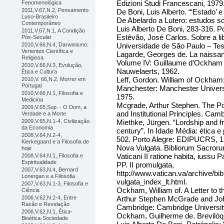
Edizioni Studi Francescani, 1979
Fenomenológica
2011,V.67,N.2, Pensamento
De Boni, Luis Alberto. “‘Estado’ 
Luso-Brasileiro
De Abelardo a Lutero: estudos so
Contemporâneo
Luis Alberto De Boni, 283-316. 
2011,V.67,N.1, A Condição
Estêvão, José Carlos. Sobre a 
Pós-Secular
Universidade de São Paulo – Tes
2010,V.66,N.4, Darwinismo:
Vertentes Científica e
Lagarde, Georges de. La naissanc
Religiosa
Volume IV: Guillaume d’Ockham –
2010,V.66,N.3, Evolução,
Nauwelaerts, 1962.
Ética e Cultura
Leff, Gordon. William of Ockham
2010,V. 66,N.2, Morrer em
Portugal
Manchester: Manchester Universi
2010,V.66,N.1, Filosofia e
1975.
Medicina
Mcgrade, Arthur Stephen. The Pol
2009,V.65,Sup. - O Dom, a
and Institutional Principles. Ca
Verdade e a Morte
Miethke, Jürgen. “Lordship and fre
2009,V.65,N.1-4, Civilização
da Economia
century”. In Idade Média: ética e 
2008,V.64,N.2-4,
502. Porto Alegre: EDIPUCRS, 1
Kierkegaard e a Filosofia de
Nova Vulgata. Bibliorum Sacroru
hoje
Vaticani II ratione habita, iussu P
2008,V.64,N.1, Filosofia e
Espiritualidade
PP. II promulgata,
2007,V.63,N.4, Bernard
http://www.vatican.va/archive/b
Lonergan e a Filosofia
vulgata_index_lt.html.
2007,V.63,N.1-3, Filosofia e
Ockham, William of. A Letter to t
Ciência
Arthur Stephen McGrade and John 
2006,V.62,N.2-4, Entre
Razão e Revelação
Cambridge: Cambridge Universit
2006,V.62,N.1, Ética-
Ockham, Guilherme de. Brevilóqui
Bioética-Sociedade