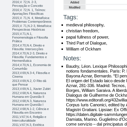
2016,V. 72,N. 2-3,
Added
Percepção e Conceito
Modified
2016,V. 72,N. 1, Teímos:
Aportações Filosóficas
Tags:
2015,V. 71,N. 4, Metafísica:
Problemas Contemporâneos
medieval philosophy,
2015,V. 71,N.2-3, Metafísica:
Perspectivas Históricas
christian freedom,
2015,V.71,N.1,
papal fullness of power,
Fenomenologia e Filosofia
Prática
Third Part of Dialogue,
2014,V.70,N.4, Direito e
William of Ockham
Filosofia: Intersecções
2014,V.70,N.2-3, Direito e
Notes:
Filosofia: Fundamentos e
Hermenêutica
2014,V.70,N.1, Economia de
Baudry, Léon. Lexique Philosop
Comunhão
notions fondamentales. Paris: P. 
2013,V.69,N.3-4, Filosofia e
Bayona Aznar, Bernardo. “El pen
Cinema
El origen del Estado laico desde
2013,V.69,N.2, O Rito dá
que Pensar
Aznar, 281-336. Madrid: Tecnos,
2013,V.69,N.1, Xavier Zubiri
Borges, William Saraiva. A liberda
2012,V.68,N.4, Natureza
Dialogus de Guilherme de Ockham
Humana em Questão II
https://www.editorafi.org/432will
2012,V.68,N.3, Natureza
Corpus Iuris Canonici, edited by
Humana em Questão I
Magistri Gratiani. Lipsiae: Ex Of
2012,V.68,N.1-2, Ciência e
Filosofia em Encontro
https://daten.digitale-sammlung
2011,V.67,N.4, Religião e
Damiata, Marino. Guglielmo d’Oc
Interculturalidade
come servizio – dal principatus d
2011,V.67,N.3, Estética