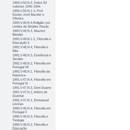
1994,V.50,N.4, Índice 50
volumes 1945-1994
1994,V.50,N.1-3, Prof.
Doutor José Bacelar e
Oliveira
1993,V.49,N.4,Religião nos
Limites da Simples Razão
1993,V.49,N.3, Maurice
Blondel
1993,V.49,N.1-2, Filosofia e
Educação II
1992,V.48,N.4, Filosofia e
Mito
1992,V.48,N.3, Existência e
Sentido
1992,V.48,N.2, Filosofia em
Portugal VII
1992,V.48,N.1, Filosofia da
Natureza
1991,V.47,N.4, Filosofia em
Portugal VI
1991,V.47,N.3, Dom Duarte
1991,V.47,N.2, Antero de
Quental
1991,V.47,N.1, Emmanuel
Levinas
1990,V.46,N.4, Filosofia em
Portugal V
1990,V.46,N.3, Filosofia e
Teologia
1990,V.46,N.2, Filosofia e
Educação