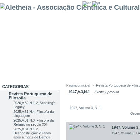
Página principal
>
Revista Portuguesa de Filoso
CATEGORIAS
1947,V.3,N.1
Existe 1 produto.
Revista Portuguesa de
Filosofia
2026,V.82,N.1-2, Schelling’s
Legacy
1947, Volume 3, N. 1
2025,V.81,N.4, Filosofia da
Orden
Linguagem
2025,V.81,N.3, Filosofia da
Religião no século XXI
1947, Volume 3, 
2025,V.81,N.1-2,
Desconstrução: 20 anos
1947, Volume 3, Fa
após a morte de Derrida