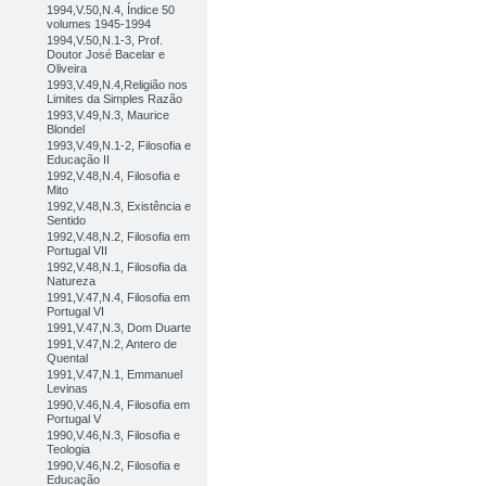
1994,V.50,N.4, Índice 50
volumes 1945-1994
1994,V.50,N.1-3, Prof.
Doutor José Bacelar e
Oliveira
1993,V.49,N.4,Religião nos
Limites da Simples Razão
1993,V.49,N.3, Maurice
Blondel
1993,V.49,N.1-2, Filosofia e
Educação II
1992,V.48,N.4, Filosofia e
Mito
1992,V.48,N.3, Existência e
Sentido
1992,V.48,N.2, Filosofia em
Portugal VII
1992,V.48,N.1, Filosofia da
Natureza
1991,V.47,N.4, Filosofia em
Portugal VI
1991,V.47,N.3, Dom Duarte
1991,V.47,N.2, Antero de
Quental
1991,V.47,N.1, Emmanuel
Levinas
1990,V.46,N.4, Filosofia em
Portugal V
1990,V.46,N.3, Filosofia e
Teologia
1990,V.46,N.2, Filosofia e
Educação