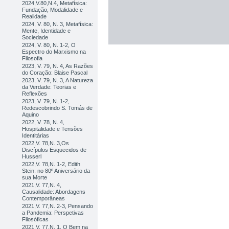
2024,V.80,N.4, Metafísica:
Fundação, Modalidade e
Realidade
2024, V. 80, N. 3, Metafísica:
Mente, Identidade e
Sociedade
2024, V. 80, N. 1-2, O
Espectro do Marxismo na
Filosofia
2023, V. 79, N. 4, As Razões
do Coração: Blaise Pascal
2023, V. 79, N. 3, A Natureza
da Verdade: Teorias e
Reflexões
2023, V. 79, N. 1-2,
Redescobrindo S. Tomás de
Aquino
2022, V. 78, N. 4,
Hospitalidade e Tensões
Identitárias
2022,V. 78,N. 3,Os
Discípulos Esquecidos de
Husserl
2022,V. 78,N. 1-2, Edith
Stein: no 80º Aniversário da
sua Morte
2021,V. 77,N. 4,
Causalidade: Abordagens
Contemporâneas
2021,V. 77,N. 2-3, Pensando
a Pandemia: Perspetivas
Filosóficas
2021,V. 77,N. 1, O Bem na