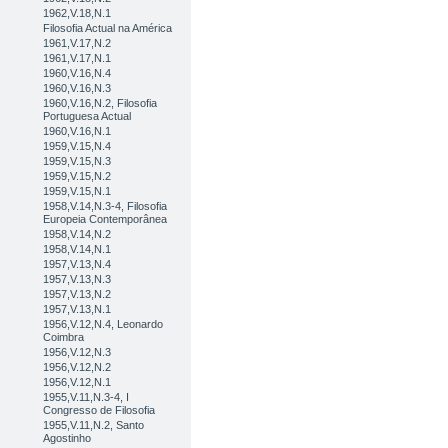
1962,V.18,N.1
Filosofia Actual na América
1961,V.17,N.2
1961,V.17,N.1
1960,V.16,N.4
1960,V.16,N.3
1960,V.16,N.2, Filosofia
Portuguesa Actual
1960,V.16,N.1
1959,V.15,N.4
1959,V.15,N.3
1959,V.15,N.2
1959,V.15,N.1
1958,V.14,N.3-4, Filosofia
Europeia Contemporânea
1958,V.14,N.2
1958,V.14,N.1
1957,V.13,N.4
1957,V.13,N.3
1957,V.13,N.2
1957,V.13,N.1
1956,V.12,N.4, Leonardo
Coimbra
1956,V.12,N.3
1956,V.12,N.2
1956,V.12,N.1
1955,V.11,N.3-4, I
Congresso de Filosofia
1955,V.11,N.2, Santo
Agostinho