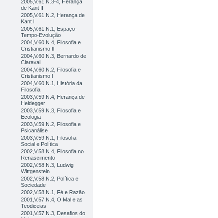
2005,V.61,N.3-4, Herança
de Kant II
2005,V.61,N.2, Herança de
Kant I
2005,V.61,N.1, Espaço-
Tempo-Evolução
2004,V.60,N.4, Filosofia e
Cristianismo II
2004,V.60,N.3, Bernardo de
Claraval
2004,V.60,N.2, Filosofia e
Cristianismo I
2004,V.60,N.1, História da
Filosofia
2003,V.59,N.4, Herança de
Heidegger
2003,V.59,N.3, Filosofia e
Ecologia
2003,V.59,N.2, Filosofia e
Psicanálise
2003,V.59,N.1, Filosofia
Social e Política
2002,V.58,N.4, Filosofia no
Renascimento
2002,V.58,N.3, Ludwig
Wittgenstein
2002,V.58,N.2, Política e
Sociedade
2002,V.58,N.1, Fé e Razão
2001,V.57,N.4, O Mal e as
Teodiceias
2001,V.57,N.3, Desafios do