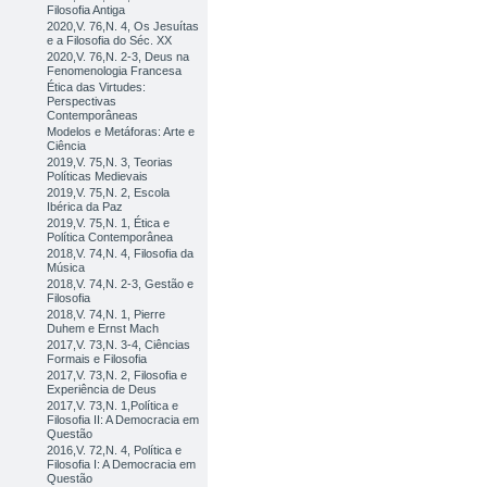
Filosofia Antiga
2020,V. 76,N. 4, Os Jesuítas
e a Filosofia do Séc. XX
2020,V. 76,N. 2-3, Deus na
Fenomenologia Francesa
Ética das Virtudes:
Perspectivas
Contemporâneas
Modelos e Metáforas: Arte e
Ciência
2019,V. 75,N. 3, Teorias
Políticas Medievais
2019,V. 75,N. 2, Escola
Ibérica da Paz
2019,V. 75,N. 1, Ética e
Política Contemporânea
2018,V. 74,N. 4, Filosofia da
Música
2018,V. 74,N. 2-3, Gestão e
Filosofia
2018,V. 74,N. 1, Pierre
Duhem e Ernst Mach
2017,V. 73,N. 3-4, Ciências
Formais e Filosofia
2017,V. 73,N. 2, Filosofia e
Experiência de Deus
2017,V. 73,N. 1,Política e
Filosofia II: A Democracia em
Questão
2016,V. 72,N. 4, Política e
Filosofia I: A Democracia em
Questão