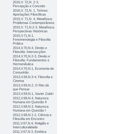
2016,V. 72,N. 2-3,
Percepção e Conceito
2016,V. 72,N. 1, Teímos:
Aportações Filosóficas
2015,V. 71,N. 4, Metafísica:
Problemas Contemporâneos
2015,V. 71,N.2-3, Metafísica:
Perspectivas Históricas
2015,V.71,N.1,
Fenomenologia e Filosofia
Prática
2014,V.70,N.4, Direito e
Filosofia: Intersecções
2014,V.70,N.2-3, Direito e
Filosofia: Fundamentos e
Hermenêutica
2014,V.70,N.1, Economia de
Comunhão
2013,V.69,N.3-4, Filosofia e
Cinema
2013,V.69,N.2, O Rito dá
que Pensar
2013,V.69,N.1, Xavier Zubiri
2012,V.68,N.4, Natureza
Humana em Questão II
2012,V.68,N.3, Natureza
Humana em Questão I
2012,V.68,N.1-2, Ciência e
Filosofia em Encontro
2011,V.67,N.4, Religião e
Interculturalidade
2011,V.67,N.3, Estética