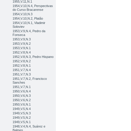
1955,V.11,N.1
1954,V.10,N.4, Perspectivas
do Curso Bracarense
1954,V.10,N.3
1954,V.10,N.2, Platão
1954,V.10,N.1, Vladimir
Soloviev
1953,V.9,N.4, Pedro da
Fonseca
1953,V.9,N.3
1953,V.9,N.2
1953,V.9,N.1
1952,V.8,N.4
1952,V.8,N.3, Pedro Hispano
1952,V.8,N.2
1952,V.8,N.1
1951,V.7,N.4
1951,V.7,N.3
1951,V.7,N.2, Francisco
Sanches
1951,V.7,N.1
1950,V.6,N.4
1950,V.6,N.3
1950,V.6,N.2
1950,V.6,N.1
1949,V.5,N.4
1949,V.5,N.3
1949,V.5,N.2
1949,V.5,N.1
1948,V.4,N.4, Suárez e
Balmes