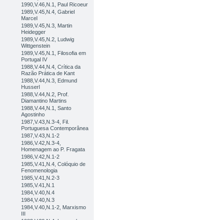
1990,V.46,N.1, Paul Ricoeur
1989,V.45,N.4, Gabriel
Marcel
1989,V.45,N.3, Martin
Heidegger
1989,V.45,N.2, Ludwig
Wittgenstein
1989,V.45,N.1, Filosofia em
Portugal IV
1988,V.44,N.4, Crítica da
Razão Prática de Kant
1988,V.44,N.3, Edmund
Husserl
1988,V.44,N.2, Prof.
Diamantino Martins
1988,V.44,N.1, Santo
Agostinho
1987,V.43,N.3-4, Fil.
Portuguesa Contemporânea
1987,V.43,N.1-2
1986,V.42,N.3-4,
Homenagem ao P. Fragata
1986,V.42,N.1-2
1985,V.41,N.4, Colóquio de
Fenomenologia
1985,V.41,N.2-3
1985,V.41,N.1
1984,V.40,N.4
1984,V.40,N.3
1984,V.40,N.1-2, Marxismo
III