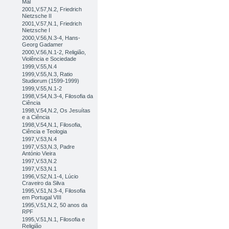
Mal
2001,V.57,N.2, Friedrich
Nietzsche II
2001,V.57,N.1, Friedrich
Nietzsche I
2000,V.56,N.3-4, Hans-
Georg Gadamer
2000,V.56,N.1-2, Religião,
Violência e Sociedade
1999,V.55,N.4
1999,V.55,N.3, Ratio
Studiorum (1599-1999)
1999,V.55,N.1-2
1998,V.54,N.3-4, Filosofia da
Ciência
1998,V.54,N.2, Os Jesuítas
e a Ciência
1998,V.54,N.1, Filosofia,
Ciência e Teologia
1997,V.53,N.4
1997,V.53,N.3, Padre
António Vieira
1997,V.53,N.2
1997,V.53,N.1
1996,V.52,N.1-4, Lúcio
Craveiro da Silva
1995,V.51,N.3-4, Filosofia
em Portugal VIII
1995,V.51,N.2, 50 anos da
RPF
1995,V.51,N.1, Filosofia e
Religião