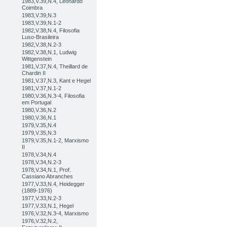
1983,V.39,N.4, Leonardo
Coimbra
1983,V.39,N.3
1983,V.39,N.1-2
1982,V.38,N.4, Filosofia
Luso-Brasileira
1982,V.38,N.2-3
1982,V.38,N.1, Ludwig
Wittgenstein
1981,V.37,N.4, Theillard de
Chardin II
1981,V.37,N.3, Kant e Hegel
1981,V.37,N.1-2
1980,V.36,N.3-4, Filosofia
em Portugal
1980,V.36,N.2
1980,V.36,N.1
1979,V.35,N.4
1979,V.35,N.3
1979,V.35,N.1-2, Marxismo
II
1978,V.34,N.4
1978,V.34,N.2-3
1978,V.34,N.1, Prof.
Cassiano Abranches
1977,V.33,N.4, Heidegger
(1889-1976)
1977,V.33,N.2-3
1977,V.33,N.1, Hegel
1976,V.32,N.3-4, Marxismo
1976,V.32,N.2,