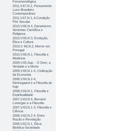
Fenomenológica
2011,V.67,N.2, Pensamento
Luso-Brasileiro
Contemporâneo
2011,V.67,N.1, A Condição
Pós-Secular
2010,V.66,N.4, Darwinismo:
Vertentes Científica e
Religiosa
2010,V.66,N.3, Evolução,
Ética e Cultura
2010,V. 66,N.2, Morrer em
Portugal
2010,V.66,N.1, Filosofia e
Medicina
2009,V.65,Sup. - O Dom, a
Verdade e a Morte
2009,V.65,N.1-4, Civilização
da Economia
2008,V.64,N.2-4,
Kierkegaard e a Filosofia de
hoje
2008,V.64,N.1, Filosofia e
Espiritualidade
2007,V.63,N.4, Bernard
Lonergan e a Filosofia
2007,V.63,N.1-3, Filosofia e
Ciência
2006,V.62,N.2-4, Entre
Razão e Revelação
2006,V.62,N.1, Ética-
Bioética-Sociedade