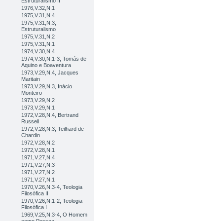
Estruturalismo II
1976,V.32,N.1
1975,V.31,N.4
1975,V.31,N.3,
Estruturalismo
1975,V.31,N.2
1975,V.31,N.1
1974,V.30,N.4
1974,V.30,N.1-3, Tomás de
Aquino e Boaventura
1973,V.29,N.4, Jacques
Maritain
1973,V.29,N.3, Inácio
Monteiro
1973,V.29,N.2
1973,V.29,N.1
1972,V.28,N.4, Bertrand
Russell
1972,V.28,N.3, Teilhard de
Chardin
1972,V.28,N.2
1972,V.28,N.1
1971,V.27,N.4
1971,V.27,N.3
1971,V.27,N.2
1971,V.27,N.1
1970,V.26,N.3-4, Teologia
Filosófica II
1970,V.26,N.1-2, Teologia
Filosófica I
1969,V.25,N.3-4, O Homem