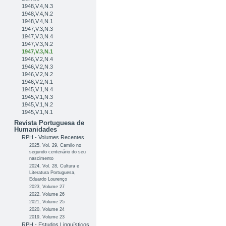
1948,V.4,N.3
1948,V.4,N.2
1948,V.4,N.1
1947,V.3,N.3
1947,V.3,N.4
1947,V.3,N.2
1947,V.3,N.1
1946,V.2,N.4
1946,V.2,N.3
1946,V.2,N.2
1946,V.2,N.1
1945,V.1,N.4
1945,V.1,N.3
1945,V.1,N.2
1945,V.1,N.1
Revista Portuguesa de
Humanidades
RPH - Volumes Recentes
2025, Vol. 29, Camilo no
segundo centenário do seu
nascimento
2024, Vol. 28, Cultura e
Literatura Portuguesa,
Eduardo Lourenço
2023, Volume 27
2022, Volume 26
2021, Volume 25
2020, Volume 24
2019, Volume 23
RPH - Estudos Linguísticos