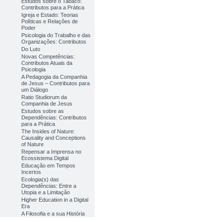
Estudos sobre o Tabaco:
Contributos para a Prática
Igreja e Estado: Teorias
Políticas e Relações de
Poder
Psicologia do Trabalho e das
Organizações: Contributos
Do Luto
Novas Competências:
Contributos Atuais da
Psicologia
A Pedagogia da Companhia
de Jesus – Contributos para
um Diálogo
Ratio Studiorum da
Companhia de Jesus
Estudos sobre as
Dependências: Contributos
para a Prática
The Insides of Nature:
Causality and Conceptions
of Nature
Repensar a Imprensa no
Ecossistema Digital
Educação em Tempos
Incertos
Ecologia(s) das
Dependências: Entre a
Utopia e a Limitação
Higher Education in a Digital
Era
A Filosofia e a sua História