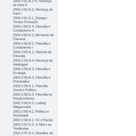
2005,V.61,N.3-4, Herança
de Kant II
2005,V.61,N.2, Herança de
Kant I
2005,V.61,N.1, Espaço-
Tempo-Evolução
2004,V.60,N.4, Filosofia e
Cristianismo II
2004,V.60,N.3, Bernardo de
Claraval
2004,V.60,N.2, Filosofia e
Cristianismo I
2004,V.60,N.1, História da
Filosofia
2003,V.59,N.4, Herança de
Heidegger
2003,V.59,N.3, Filosofia e
Ecologia
2003,V.59,N.2, Filosofia e
Psicanálise
2003,V.59,N.1, Filosofia
Social e Política
2002,V.58,N.4, Filosofia no
Renascimento
2002,V.58,N.3, Ludwig
Wittgenstein
2002,V.58,N.2, Política e
Sociedade
2002,V.58,N.1, Fé e Razão
2001,V.57,N.4, O Mal e as
Teodiceias
2001,V.57,N.3, Desafios do