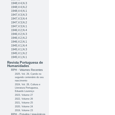
1948,V.4,N.3
1948,V.4,N.2
1948,V.4,N.1
1947,V.3,N.3
1947,V.3,N.4
1947,V.3,N.2
1947,V.3,N.1
1946,V.2,N.4
1946,V.2,N.3
1946,V.2,N.2
1946,V.2,N.1
1945,V.1,N.4
1945,V.1,N.3
1945,V.1,N.2
1945,V.1,N.1
Revista Portuguesa de
Humanidades
RPH - Volumes Recentes
2025, Vol. 29, Camilo no
segundo centenário do seu
nascimento
2024, Vol. 28, Cultura e
Literatura Portuguesa,
Eduardo Lourenço
2023, Volume 27
2022, Volume 26
2021, Volume 25
2020, Volume 24
2019, Volume 23
RPH - Estudos Linguísticos