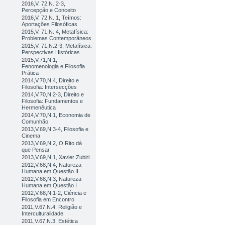
2016,V. 72,N. 2-3,
Percepção e Conceito
2016,V. 72,N. 1, Teímos:
Aportações Filosóficas
2015,V. 71,N. 4, Metafísica:
Problemas Contemporâneos
2015,V. 71,N.2-3, Metafísica:
Perspectivas Históricas
2015,V.71,N.1,
Fenomenologia e Filosofia
Prática
2014,V.70,N.4, Direito e
Filosofia: Intersecções
2014,V.70,N.2-3, Direito e
Filosofia: Fundamentos e
Hermenêutica
2014,V.70,N.1, Economia de
Comunhão
2013,V.69,N.3-4, Filosofia e
Cinema
2013,V.69,N.2, O Rito dá
que Pensar
2013,V.69,N.1, Xavier Zubiri
2012,V.68,N.4, Natureza
Humana em Questão II
2012,V.68,N.3, Natureza
Humana em Questão I
2012,V.68,N.1-2, Ciência e
Filosofia em Encontro
2011,V.67,N.4, Religião e
Interculturalidade
2011,V.67,N.3, Estética