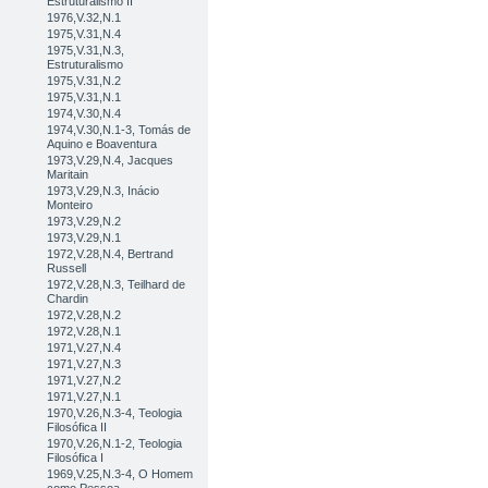
Estruturalismo II
1976,V.32,N.1
1975,V.31,N.4
1975,V.31,N.3,
Estruturalismo
1975,V.31,N.2
1975,V.31,N.1
1974,V.30,N.4
1974,V.30,N.1-3, Tomás de
Aquino e Boaventura
1973,V.29,N.4, Jacques
Maritain
1973,V.29,N.3, Inácio
Monteiro
1973,V.29,N.2
1973,V.29,N.1
1972,V.28,N.4, Bertrand
Russell
1972,V.28,N.3, Teilhard de
Chardin
1972,V.28,N.2
1972,V.28,N.1
1971,V.27,N.4
1971,V.27,N.3
1971,V.27,N.2
1971,V.27,N.1
1970,V.26,N.3-4, Teologia
Filosófica II
1970,V.26,N.1-2, Teologia
Filosófica I
1969,V.25,N.3-4, O Homem