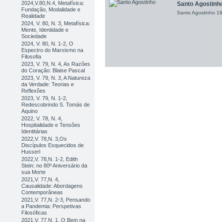
2024,V.80,N.4, Metafísica:
Santo Agostinh
Fundação, Modalidade e
Santo Agostinho 19
Realidade
2024, V. 80, N. 3, Metafísica:
Mente, Identidade e
Sociedade
2024, V. 80, N. 1-2, O
Espectro do Marxismo na
Filosofia
2023, V. 79, N. 4, As Razões
do Coração: Blaise Pascal
2023, V. 79, N. 3, A Natureza
da Verdade: Teorias e
Reflexões
2023, V. 79, N. 1-2,
Redescobrindo S. Tomás de
Aquino
2022, V. 78, N. 4,
Hospitalidade e Tensões
Identitárias
2022,V. 78,N. 3,Os
Discípulos Esquecidos de
Husserl
2022,V. 78,N. 1-2, Edith
Stein: no 80º Aniversário da
sua Morte
2021,V. 77,N. 4,
Causalidade: Abordagens
Contemporâneas
2021,V. 77,N. 2-3, Pensando
a Pandemia: Perspetivas
Filosóficas
2021,V. 77,N. 1, O Bem na