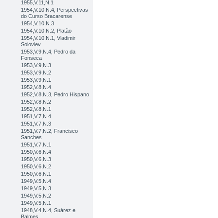
1955,V.11,N.1
1954,V.10,N.4, Perspectivas
do Curso Bracarense
1954,V.10,N.3
1954,V.10,N.2, Platão
1954,V.10,N.1, Vladimir
Soloviev
1953,V.9,N.4, Pedro da
Fonseca
1953,V.9,N.3
1953,V.9,N.2
1953,V.9,N.1
1952,V.8,N.4
1952,V.8,N.3, Pedro Hispano
1952,V.8,N.2
1952,V.8,N.1
1951,V.7,N.4
1951,V.7,N.3
1951,V.7,N.2, Francisco
Sanches
1951,V.7,N.1
1950,V.6,N.4
1950,V.6,N.3
1950,V.6,N.2
1950,V.6,N.1
1949,V.5,N.4
1949,V.5,N.3
1949,V.5,N.2
1949,V.5,N.1
1948,V.4,N.4, Suárez e
Balmes