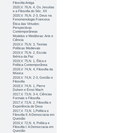
Filosofia Antiga
2020,V. 76,N. 4, Os Jesuítas
e a Filosofia do Séc. XX
2020,V. 76,N. 2-3, Deus na
Fenomenologia Francesa
Ética das Virtudes:
Perspectivas
Contemporâneas
Modelos e Metáforas: Arte e
Ciência
2019,V. 75,N. 3, Teorias
Políticas Medievais
2019,V. 75,N. 2, Escola
Ibérica da Paz
2019,V. 75,N. 1, Ética e
Política Contemporânea
2018,V. 74,N. 4, Filosofia da
Música
2018,V. 74,N. 2-3, Gestão e
Filosofia
2018,V. 74,N. 1, Pierre
Duhem e Ernst Mach
2017,V. 73,N. 3-4, Ciências
Formais e Filosofia
2017,V. 73,N. 2, Filosofia e
Experiência de Deus
2017,V. 73,N. 1,Política e
Filosofia II: A Democracia em
Questão
2016,V. 72,N. 4, Política e
Filosofia I: A Democracia em
Questão