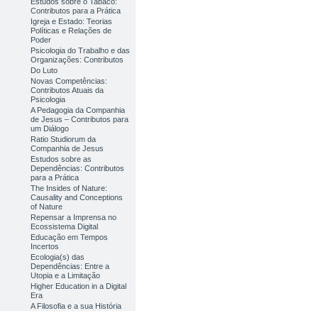
Estudos sobre o Tabaco:
Contributos para a Prática
Igreja e Estado: Teorias
Políticas e Relações de
Poder
Psicologia do Trabalho e das
Organizações: Contributos
Do Luto
Novas Competências:
Contributos Atuais da
Psicologia
A Pedagogia da Companhia
de Jesus – Contributos para
um Diálogo
Ratio Studiorum da
Companhia de Jesus
Estudos sobre as
Dependências: Contributos
para a Prática
The Insides of Nature:
Causality and Conceptions
of Nature
Repensar a Imprensa no
Ecossistema Digital
Educação em Tempos
Incertos
Ecologia(s) das
Dependências: Entre a
Utopia e a Limitação
Higher Education in a Digital
Era
A Filosofia e a sua História