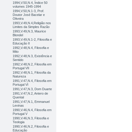
1994,V.50,N.4, Índice 50
volumes 1945-1994
1994,V.50,N.1-3, Prof.
Doutor José Bacelar e
Oliveira
1993,V.49,N.4,Religião nos
Limites da Simples Razão
1993,V.49,N.3, Maurice
Blondel
1993,V.49,N.1-2, Filosofia e
Educação II
1992,V.48,N.4, Filosofia e
Mito
1992,V.48,N.3, Existência e
Sentido
1992,V.48,N.2, Filosofia em
Portugal VII
1992,V.48,N.1, Filosofia da
Natureza
1991,V.47,N.4, Filosofia em
Portugal VI
1991,V.47,N.3, Dom Duarte
1991,V.47,N.2, Antero de
Quental
1991,V.47,N.1, Emmanuel
Levinas
1990,V.46,N.4, Filosofia em
Portugal V
1990,V.46,N.3, Filosofia e
Teologia
1990,V.46,N.2, Filosofia e
Educação