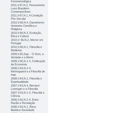
Fenomenológica
2011,V.67,N.2, Pensamento
Luso-Brasileiro
Contemporâneo
2011,V.67,N.1, A Condição
Pós-Secular
2010,V.66,N.4, Darwinismo:
Vertentes Científica e
Religiosa
2010,V.66,N.3, Evolução,
Ética e Cultura
2010,V. 66,N.2, Morrer em
Portugal
2010,V.66,N.1, Filosofia e
Medicina
2009,V.65,Sup. - O Dom, a
Verdade e a Morte
2009,V.65,N.1-4, Civilização
da Economia
2008,V.64,N.2-4,
Kierkegaard e a Filosofia de
hoje
2008,V.64,N.1, Filosofia e
Espiritualidade
2007,V.63,N.4, Bernard
Lonergan e a Filosofia
2007,V.63,N.1-3, Filosofia e
Ciência
2006,V.62,N.2-4, Entre
Razão e Revelação
2006,V.62,N.1, Ética-
Bioética-Sociedade