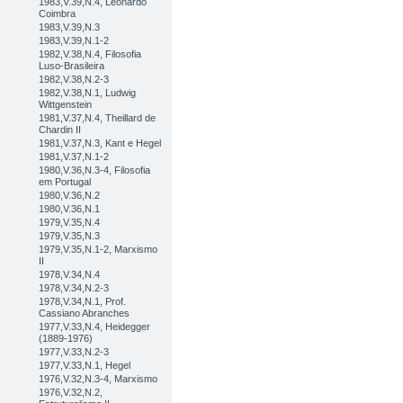
1983,V.39,N.4, Leonardo
Coimbra
1983,V.39,N.3
1983,V.39,N.1-2
1982,V.38,N.4, Filosofia
Luso-Brasileira
1982,V.38,N.2-3
1982,V.38,N.1, Ludwig
Wittgenstein
1981,V.37,N.4, Theillard de
Chardin II
1981,V.37,N.3, Kant e Hegel
1981,V.37,N.1-2
1980,V.36,N.3-4, Filosofia
em Portugal
1980,V.36,N.2
1980,V.36,N.1
1979,V.35,N.4
1979,V.35,N.3
1979,V.35,N.1-2, Marxismo
II
1978,V.34,N.4
1978,V.34,N.2-3
1978,V.34,N.1, Prof.
Cassiano Abranches
1977,V.33,N.4, Heidegger
(1889-1976)
1977,V.33,N.2-3
1977,V.33,N.1, Hegel
1976,V.32,N.3-4, Marxismo
1976,V.32,N.2,