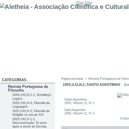
Página principal
>
Revista Portuguesa de Filoso
CATEGORIAS
1955,V.11,N.2, SANTO AGOSTINHO
Exis
Revista Portuguesa de
Filosofia
2026,V.82,N.1-2, Schelling’s
Legacy
Santo Agostinho
2025,V.81,N.4, Filosofia da
1955, Volume 11, N. 2
Linguagem
Saint Augustine
2025,V.81,N.3, Filosofia da
1955, Volume 11, N. 2
Religião no século XXI
Orden
2025,V.81,N.1-2,
Desconstrução: 20 anos
após a morte de Derrida