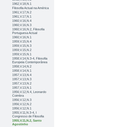
1962,V.18,N.1
Filosofia Actual na América
1961,V.17,N.2
1961,V.17,N.1
1960,V.16,N.4
1960,V.16,N.3
1960,V.16,N.2, Filosofia
Portuguesa Actual
1960,V.16,N.1
1959,V.15,N.4
1959,V.15,N.3
1959,V.15,N.2
1959,V.15,N.1
1958,V.14,N.3-4, Filosofia
Europeia Contemporânea
1958,V.14,N.2
1958,V.14,N.1
1957,V.13,N.4
1957,V.13,N.3
1957,V.13,N.2
1957,V.13,N.1
1956,V.12,N.4, Leonardo
Coimbra
1956,V.12,N.3
1956,V.12,N.2
1956,V.12,N.1
1955,V.11,N.3-4, I
Congresso de Filosofia
1955,V.11,N.2, Santo
Agostinho