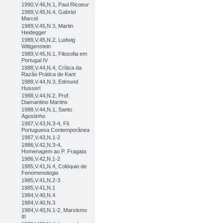
1990,V.46,N.1, Paul Ricoeur
1989,V.45,N.4, Gabriel
Marcel
1989,V.45,N.3, Martin
Heidegger
1989,V.45,N.2, Ludwig
Wittgenstein
1989,V.45,N.1, Filosofia em
Portugal IV
1988,V.44,N.4, Crítica da
Razão Prática de Kant
1988,V.44,N.3, Edmund
Husserl
1988,V.44,N.2, Prof.
Diamantino Martins
1988,V.44,N.1, Santo
Agostinho
1987,V.43,N.3-4, Fil.
Portuguesa Contemporânea
1987,V.43,N.1-2
1986,V.42,N.3-4,
Homenagem ao P. Fragata
1986,V.42,N.1-2
1985,V.41,N.4, Colóquio de
Fenomenologia
1985,V.41,N.2-3
1985,V.41,N.1
1984,V.40,N.4
1984,V.40,N.3
1984,V.40,N.1-2, Marxismo
III