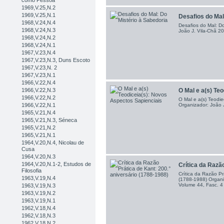
como Pessoa
1969,V.25,N.2
1969,V.25,N.1
Desafios do Mal:
1968,V.24,N.4
Desafios do Mal: Do
1968,V.24,N.3
João J. Vila-Chã 20
1968,V.24,N.2
1968,V.24,N.1
1967,V.23,N.4
1967,V.23,N.3, Duns Escoto
1967,V.23,N. 2
1967,V.23,N.1
1966,V.22,N.4
1966,V.22,N.3
O Mal e a(s) Teo
1966,V.22,N.2
O Mal e a(s) Teodie
1966,V.22,N.1
Organizador: João J
1965,V.21,N.4
1965,V.21,N.3, Séneca
1965,V.21,N.2
1965,V.21,N.1
1964,V.20,N.4, Nicolau de
Cusa
1964,V.20,N.3
1964,V.20,N.1-2, Estudos de
Crítica da Razão
Filosofia
Crítica da Razão Pr
1963,V.19,N.4
(1788-1988) Organiz
Volume 44, Fasc. 
1963,V.19,N.3
1963,V.19,N.2
1963,V.19,N.1
1962,V.18,N.4
1962,V.18,N.3
1962,V.18,N.2