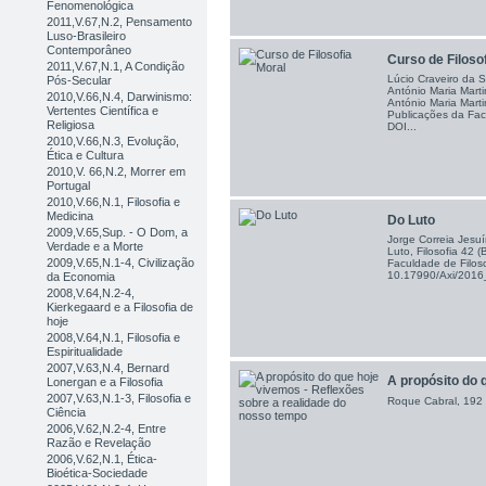
Fenomenológica
2011,V.67,N.2, Pensamento
Luso-Brasileiro
Contemporâneo
Curso de Filoso
2011,V.67,N.1, A Condição
Lúcio Craveiro da Si
Pós-Secular
António Maria Mart
2010,V.66,N.4, Darwinismo:
António Maria Marti
Vertentes Científica e
Publicações da Fac
Religiosa
DOI...
2010,V.66,N.3, Evolução,
Ética e Cultura
2010,V. 66,N.2, Morrer em
Portugal
2010,V.66,N.1, Filosofia e
Medicina
Do Luto
2009,V.65,Sup. - O Dom, a
Jorge Correia Jesuí
Verdade e a Morte
Luto, Filosofia 42 
2009,V.65,N.1-4, Civilização
Faculdade de Filoso
10.17990/Axi/201
da Economia
2008,V.64,N.2-4,
Kierkegaard e a Filosofia de
hoje
2008,V.64,N.1, Filosofia e
Espiritualidade
2007,V.63,N.4, Bernard
A propósito do 
Lonergan e a Filosofia
2007,V.63,N.1-3, Filosofia e
Roque Cabral, 192 
Ciência
2006,V.62,N.2-4, Entre
Razão e Revelação
2006,V.62,N.1, Ética-
Bioética-Sociedade