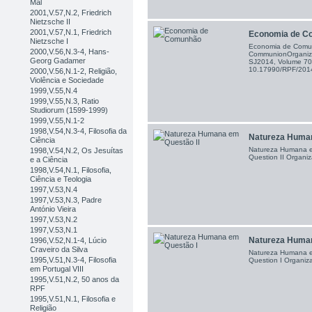
Mal
2001,V.57,N.2, Friedrich
Nietzsche II
2001,V.57,N.1, Friedrich
Economia de C
Nietzsche I
Economia de Comu
2000,V.56,N.3-4, Hans-
CommunionOrganiza
Georg Gadamer
SJ2014, Volume 70,
10.17990/RPF/20
2000,V.56,N.1-2, Religião,
Violência e Sociedade
1999,V.55,N.4
1999,V.55,N.3, Ratio
Studiorum (1599-1999)
1999,V.55,N.1-2
1998,V.54,N.3-4, Filosofia da
Natureza Human
Ciência
Natureza Humana e
1998,V.54,N.2, Os Jesuítas
Question II Organiz
e a Ciência
1998,V.54,N.1, Filosofia,
Ciência e Teologia
1997,V.53,N.4
1997,V.53,N.3, Padre
António Vieira
1997,V.53,N.2
1997,V.53,N.1
Natureza Human
1996,V.52,N.1-4, Lúcio
Craveiro da Silva
Natureza Humana e
1995,V.51,N.3-4, Filosofia
Question I Organiza
em Portugal VIII
1995,V.51,N.2, 50 anos da
RPF
1995,V.51,N.1, Filosofia e
Religião