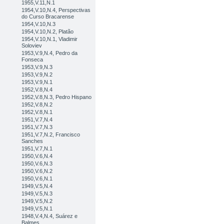
1955,V.11,N.1
1954,V.10,N.4, Perspectivas
do Curso Bracarense
1954,V.10,N.3
1954,V.10,N.2, Platão
1954,V.10,N.1, Vladimir
Soloviev
1953,V.9,N.4, Pedro da
Fonseca
1953,V.9,N.3
1953,V.9,N.2
1953,V.9,N.1
1952,V.8,N.4
1952,V.8,N.3, Pedro Hispano
1952,V.8,N.2
1952,V.8,N.1
1951,V.7,N.4
1951,V.7,N.3
1951,V.7,N.2, Francisco
Sanches
1951,V.7,N.1
1950,V.6,N.4
1950,V.6,N.3
1950,V.6,N.2
1950,V.6,N.1
1949,V.5,N.4
1949,V.5,N.3
1949,V.5,N.2
1949,V.5,N.1
1948,V.4,N.4, Suárez e
Balmes