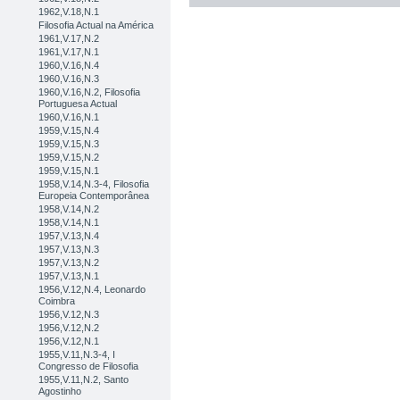
1962,V.18,N.1
Filosofia Actual na América
1961,V.17,N.2
1961,V.17,N.1
1960,V.16,N.4
1960,V.16,N.3
1960,V.16,N.2, Filosofia
Portuguesa Actual
1960,V.16,N.1
1959,V.15,N.4
1959,V.15,N.3
1959,V.15,N.2
1959,V.15,N.1
1958,V.14,N.3-4, Filosofia
Europeia Contemporânea
1958,V.14,N.2
1958,V.14,N.1
1957,V.13,N.4
1957,V.13,N.3
1957,V.13,N.2
1957,V.13,N.1
1956,V.12,N.4, Leonardo
Coimbra
1956,V.12,N.3
1956,V.12,N.2
1956,V.12,N.1
1955,V.11,N.3-4, I
Congresso de Filosofia
1955,V.11,N.2, Santo
Agostinho