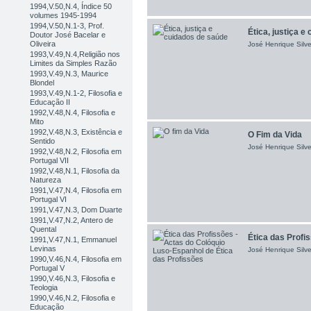
1994,V.50,N.4, Índice 50
volumes 1945-1994
1994,V.50,N.1-3, Prof.
Ética, justiça e
Doutor José Bacelar e
Oliveira
José Henrique Silve
1993,V.49,N.4,Religião nos
Limites da Simples Razão
1993,V.49,N.3, Maurice
Blondel
1993,V.49,N.1-2, Filosofia e
Educação II
1992,V.48,N.4, Filosofia e
Mito
1992,V.48,N.3, Existência e
O Fim da Vida
Sentido
José Henrique Silve
1992,V.48,N.2, Filosofia em
Portugal VII
1992,V.48,N.1, Filosofia da
Natureza
1991,V.47,N.4, Filosofia em
Portugal VI
1991,V.47,N.3, Dom Duarte
1991,V.47,N.2, Antero de
Quental
Ética das Profis
1991,V.47,N.1, Emmanuel
Levinas
José Henrique Silve
1990,V.46,N.4, Filosofia em
Portugal V
1990,V.46,N.3, Filosofia e
Teologia
1990,V.46,N.2, Filosofia e
Educação