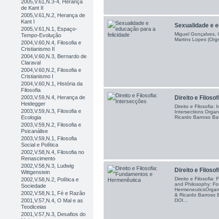
2005,V.61,N.3-4, Herança
de Kant II
2005,V.61,N.2, Herança de
Kant I
Sexualidade e e
2005,V.61,N.1, Espaço-
Miguel Gonçalves, C
Tempo-Evolução
Martins Lopes (Orgs
2004,V.60,N.4, Filosofia e
Cristianismo II
2004,V.60,N.3, Bernardo de
Claraval
2004,V.60,N.2, Filosofia e
Cristianismo I
2004,V.60,N.1, História da
Filosofia
2003,V.59,N.4, Herança de
Direito e Filoso
Heidegger
Direito e Filosofia
2003,V.59,N.3, Filosofia e
Intersections Organ
Ecologia
Ricardo Barroso Bat
2003,V.59,N.2, Filosofia e
Psicanálise
2003,V.59,N.1, Filosofia
Social e Política
2002,V.58,N.4, Filosofia no
Renascimento
2002,V.58,N.3, Ludwig
Direito e Filoso
Wittgenstein
Direito e Filosofi
2002,V.58,N.2, Política e
and Philosophy: Fo
Sociedade
HermeneuticsOrganiz
2002,V.58,N.1, Fé e Razão
& Ricardo Barroso B
2001,V.57,N.4, O Mal e as
DOI...
Teodiceias
2001,V.57,N.3, Desafios do