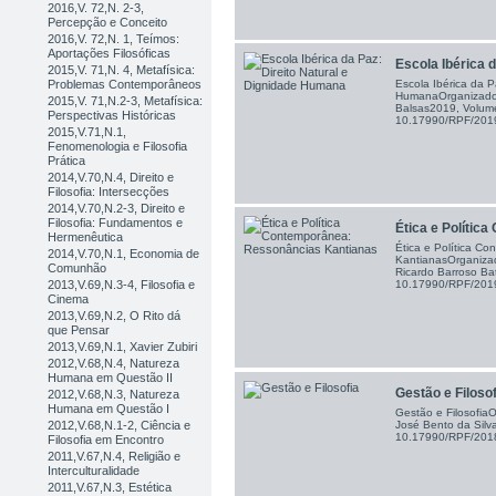
2016,V. 72,N. 2-3,
Percepção e Conceito
2016,V. 72,N. 1, Teímos:
Aportações Filosóficas
Escola Ibérica da
2015,V. 71,N. 4, Metafísica:
Problemas Contemporâneos
Escola Ibérica da P
HumanaOrganizadore
2015,V. 71,N.2-3, Metafísica:
Balsas2019, Volum
Perspectivas Históricas
10.17990/RPF/20
2015,V.71,N.1,
Fenomenologia e Filosofia
Prática
2014,V.70,N.4, Direito e
Filosofia: Intersecções
2014,V.70,N.2-3, Direito e
Filosofia: Fundamentos e
Ética e Política
Hermenêutica
Ética e Política C
2014,V.70,N.1, Economia de
KantianasOrganizad
Comunhão
Ricardo Barroso Ba
2013,V.69,N.3-4, Filosofia e
10.17990/RPF/20
Cinema
2013,V.69,N.2, O Rito dá
que Pensar
2013,V.69,N.1, Xavier Zubiri
2012,V.68,N.4, Natureza
Humana em Questão II
Gestão e Filosof
2012,V.68,N.3, Natureza
Humana em Questão I
Gestão e FilosofiaO
José Bento da Silv
2012,V.68,N.1-2, Ciência e
10.17990/RPF/20
Filosofia em Encontro
2011,V.67,N.4, Religião e
Interculturalidade
2011,V.67,N.3, Estética