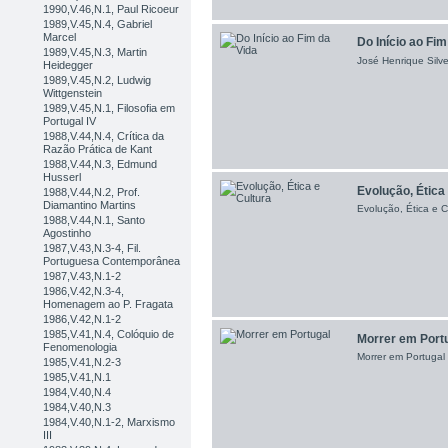
1990,V.46,N.1, Paul Ricoeur
1989,V.45,N.4, Gabriel
Marcel
Do Início ao Fim
1989,V.45,N.3, Martin
José Henrique Silve
Heidegger
1989,V.45,N.2, Ludwig
Wittgenstein
1989,V.45,N.1, Filosofia em
Portugal IV
1988,V.44,N.4, Crítica da
Razão Prática de Kant
1988,V.44,N.3, Edmund
Husserl
Evolução, Ética
1988,V.44,N.2, Prof.
Diamantino Martins
Evolução, Ética e Cu
1988,V.44,N.1, Santo
Agostinho
1987,V.43,N.3-4, Fil.
Portuguesa Contemporânea
1987,V.43,N.1-2
1986,V.42,N.3-4,
Homenagem ao P. Fragata
1986,V.42,N.1-2
1985,V.41,N.4, Colóquio de
Morrer em Port
Fenomenologia
Morrer em Portugal 
1985,V.41,N.2-3
1985,V.41,N.1
1984,V.40,N.4
1984,V.40,N.3
1984,V.40,N.1-2, Marxismo
III