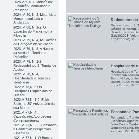
2024,V.80,N.4, Metafísica:
Fundação, Modalidade e
Realidade
2024, V. 80, N. 3, Metafísica:
Mente, Identidade e
Redescobrindo S
Sociedade
Redescobrindo S. 
2024, V. 80, N. 1-2, O
DiálogoRetrieving A
Espectro do Marxismo na
Ricardo Barroso Bat
Filosofia
Galvão2023, Volum
https://doi.org/1
2023, V. 79, N. 4, As Razões
do Coração: Blaise Pascal
2023, V. 79, N. 3, A Natureza
da Verdade: Teorias e
Reflexões
2023, V. 79, N. 1-2,
Redescobrindo S. Tomás de
Hospitalidade e 
Aquino
Hospitalidade e Ten
2022, V. 78, N. 4,
Identitarian Tensio
Hospitalidade e Tensões
Bruno Nobre; João 
Batista 2022, Volu
Identitárias
https://doi.org/1
2022,V. 78,N. 3,Os
Discípulos Esquecidos de
Husserl
2022,V. 78,N. 1-2, Edith
Stein: no 80º Aniversário da
sua Morte
Pensando a Pand
2021,V. 77,N. 4,
Causalidade: Abordagens
Pensando a Pandem
Contemporâneas
FilosóficasOrganiz
João Carlos Onofre
2021,V. 77,N. 2-3, Pensando
Gonçalves Lind, Ri
a Pandemia: Perspetivas
77, Fasc. 2-3DOI
Filosóficas
2021,V. 77,N. 1, O Bem na