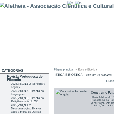
Página principal
>
Ética e Bioética
CATEGORIAS
ÉTICA E BIOÉTICA
Existem 34 produtos.
Revista Portuguesa de
Filosofia
Orden
2026,V.82,N.1-2, Schelling’s
Legacy
2025,V.81,N.4, Filosofia da
Construir o Fut
Linguagem
Hilário Tchikanalo,
2025,V.81,N.3, Filosofia da
Proposta Sócio-Polí
Religião no século XXI
John Rawls, with Br
2025,V.81,N.1-2,
Publicações da Facu
Desconstrução: 20 anos
após a morte de Derrida