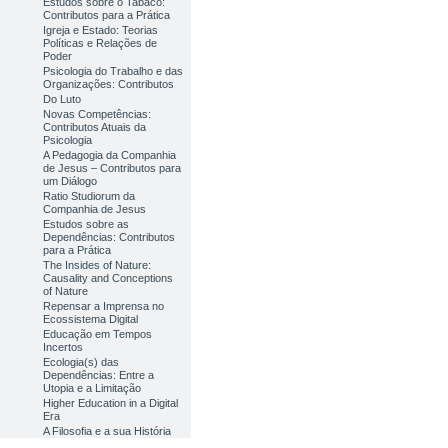
Estudos sobre o Tabaco:
Contributos para a Prática
Igreja e Estado: Teorias
Políticas e Relações de
Poder
Psicologia do Trabalho e das
Organizações: Contributos
Do Luto
Novas Competências:
Contributos Atuais da
Psicologia
A Pedagogia da Companhia
de Jesus – Contributos para
um Diálogo
Ratio Studiorum da
Companhia de Jesus
Estudos sobre as
Dependências: Contributos
para a Prática
The Insides of Nature:
Causality and Conceptions
of Nature
Repensar a Imprensa no
Ecossistema Digital
Educação em Tempos
Incertos
Ecologia(s) das
Dependências: Entre a
Utopia e a Limitação
Higher Education in a Digital
Era
A Filosofia e a sua História