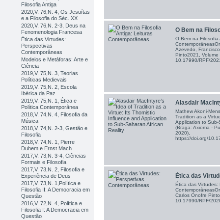
Filosofia Antiga
2020,V. 76,N. 4, Os Jesuítas
e a Filosofia do Séc. XX
2020,V. 76,N. 2-3, Deus na
O Bem na Filosof
Fenomenologia Francesa
O Bem na Filosofia 
Ética das Virtudes:
ContemporâneasOrga
Perspectivas
Azevedo, Francisco
Contemporâneas
Pinto2021, Volume 
Modelos e Metáforas: Arte e
10.17990/RPF/20
Ciência
2019,V. 75,N. 3, Teorias
Políticas Medievais
2019,V. 75,N. 2, Escola
Ibérica da Paz
2019,V. 75,N. 1, Ética e
Alasdair MacInty
Política Contemporânea
Mathew Akoni-Mensa
2018,V. 74,N. 4, Filosofia da
Tradition as a Virtu
Música
Application to Sub-S
(Braga: Axioma - Pu
2018,V. 74,N. 2-3, Gestão e
2020),
Filosofia
https://doi.org/10
2018,V. 74,N. 1, Pierre
Duhem e Ernst Mach
2017,V. 73,N. 3-4, Ciências
Formais e Filosofia
2017,V. 73,N. 2, Filosofia e
Ética das Virtud
Experiência de Deus
2017,V. 73,N. 1,Política e
Ética das Virtudes:
Filosofia II: A Democracia em
ContemporâneasOrg
Carlos Onofre Pint
Questão
10.17990/RPF/20
2016,V. 72,N. 4, Política e
Filosofia I: A Democracia em
Questão