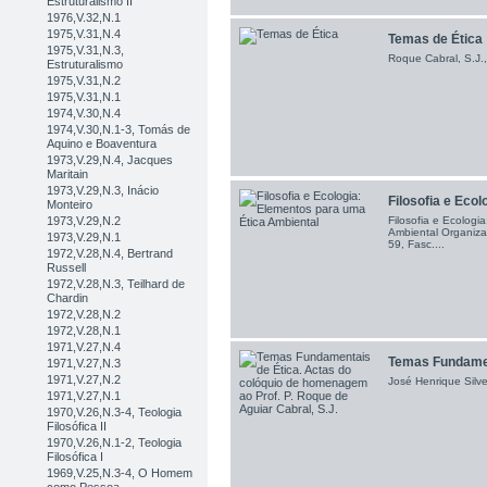
Estruturalismo II
1976,V.32,N.1
1975,V.31,N.4
Temas de Ética
1975,V.31,N.3,
Roque Cabral, S.J.,
Estruturalismo
1975,V.31,N.2
1975,V.31,N.1
1974,V.30,N.4
1974,V.30,N.1-3, Tomás de
Aquino e Boaventura
1973,V.29,N.4, Jacques
Maritain
1973,V.29,N.3, Inácio
Filosofia e Ecol
Monteiro
Filosofia e Ecologi
1973,V.29,N.2
Ambiental Organiza
1973,V.29,N.1
59, Fasc....
1972,V.28,N.4, Bertrand
Russell
1972,V.28,N.3, Teilhard de
Chardin
1972,V.28,N.2
1972,V.28,N.1
1971,V.27,N.4
Temas Fundament
1971,V.27,N.3
1971,V.27,N.2
José Henrique Silve
1971,V.27,N.1
1970,V.26,N.3-4, Teologia
Filosófica II
1970,V.26,N.1-2, Teologia
Filosófica I
1969,V.25,N.3-4, O Homem