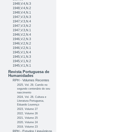
1948,V.4,N.3
1948,V.4,N.2
1948,V.4,N.1
1947,V.3,N.3
1947,V.3,N.4
1947,V.3,N.2
1947,V.3,N.1
1946,V.2,N.4
1946,V.2,N.3
1946,V.2,N.2
1946,V.2,N.1
1945,V.1,N.4
1945,V.1,N.3
1945,V.1,N.2
1945,V.1,N.1
Revista Portuguesa de
Humanidades
RPH - Volumes Recentes
2025, Vol. 29, Camilo no
segundo centenário do seu
nascimento
2024, Vol. 28, Cultura e
Literatura Portuguesa,
Eduardo Lourenço
2023, Volume 27
2022, Volume 26
2021, Volume 25
2020, Volume 24
2019, Volume 23
RPH - Estudos Linguísticos