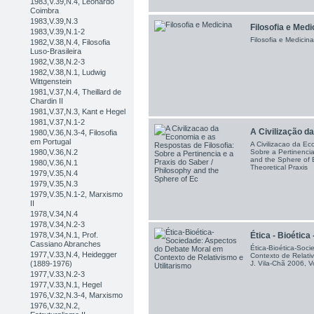
1983,V.39,N.4, Leonardo
Coimbra
1983,V.39,N.3
Filosofia e Medi
1983,V.39,N.1-2
Filosofia e Medicin
1982,V.38,N.4, Filosofia
Luso-Brasileira
1982,V.38,N.2-3
1982,V.38,N.1, Ludwig
Wittgenstein
1981,V.37,N.4, Theillard de
Chardin II
1981,V.37,N.3, Kant e Hegel
1981,V.37,N.1-2
A Civilização da
1980,V.36,N.3-4, Filosofia
em Portugal
A Civilizacao da Ec
Sobre a Pertinencia
1980,V.36,N.2
and the Sphere of 
1980,V.36,N.1
Theoretical Praxis
1979,V.35,N.4
1979,V.35,N.3
1979,V.35,N.1-2, Marxismo
II
1978,V.34,N.4
1978,V.34,N.2-3
Ética - Bioética
1978,V.34,N.1, Prof.
Cassiano Abranches
Ética-Bioética-Soc
1977,V.33,N.4, Heidegger
Contexto de Relativ
J. Vila-Chã 2006, V
(1889-1976)
1977,V.33,N.2-3
1977,V.33,N.1, Hegel
1976,V.32,N.3-4, Marxismo
1976,V.32,N.2,