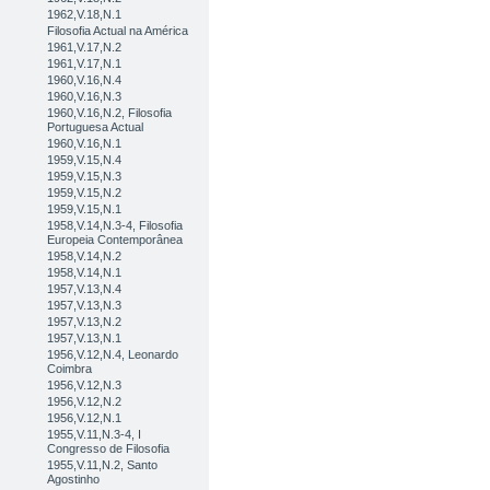
1962,V.18,N.1
Filosofia Actual na América
1961,V.17,N.2
1961,V.17,N.1
1960,V.16,N.4
1960,V.16,N.3
1960,V.16,N.2, Filosofia
Portuguesa Actual
1960,V.16,N.1
1959,V.15,N.4
1959,V.15,N.3
1959,V.15,N.2
1959,V.15,N.1
1958,V.14,N.3-4, Filosofia
Europeia Contemporânea
1958,V.14,N.2
1958,V.14,N.1
1957,V.13,N.4
1957,V.13,N.3
1957,V.13,N.2
1957,V.13,N.1
1956,V.12,N.4, Leonardo
Coimbra
1956,V.12,N.3
1956,V.12,N.2
1956,V.12,N.1
1955,V.11,N.3-4, I
Congresso de Filosofia
1955,V.11,N.2, Santo
Agostinho