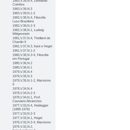
1983,V.39,N.4, Leonardo
Coimbra
1983,V.39,N.3
1983,V.39,N.1-2
1982,V.38,N.4, Filosofia
Luso-Brasileira
1982,V.38,N.2-3
1982,V.38,N.1, Ludwig
Wittgenstein
1981,V.37,N.4, Theillard de
Chardin II
1981,V.37,N.3, Kant e Hegel
1981,V.37,N.1-2
1980,V.36,N.3-4, Filosofia
em Portugal
1980,V.36,N.2
1980,V.36,N.1
1979,V.35,N.4
1979,V.35,N.3
1979,V.35,N.1-2, Marxismo
II
1978,V.34,N.4
1978,V.34,N.2-3
1978,V.34,N.1, Prof.
Cassiano Abranches
1977,V.33,N.4, Heidegger
(1889-1976)
1977,V.33,N.2-3
1977,V.33,N.1, Hegel
1976,V.32,N.3-4, Marxismo
1976,V.32,N.2,