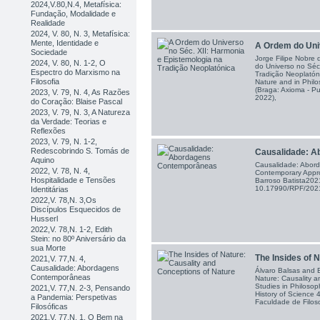
2024,V.80,N.4, Metafísica:
Fundação, Modalidade e
Realidade
2024, V. 80, N. 3, Metafísica:
Mente, Identidade e
A Ordem do Unive
Sociedade
Jorge Filipe Nobre
2024, V. 80, N. 1-2, O
do Universo no Séc
Espectro do Marxismo na
Tradição Neoplatóni
Filosofia
Nature and in Philo
(Braga: Axioma - Pu
2023, V. 79, N. 4, As Razões
2022),
do Coração: Blaise Pascal
2023, V. 79, N. 3, A Natureza
da Verdade: Teorias e
Reflexões
2023, V. 79, N. 1-2,
Redescobrindo S. Tomás de
Causalidade: Ab
Aquino
Causalidade: Abor
2022, V. 78, N. 4,
Contemporary Appro
Hospitalidade e Tensões
Barroso Batista202
10.17990/RPF/20
Identitárias
2022,V. 78,N. 3,Os
Discípulos Esquecidos de
Husserl
2022,V. 78,N. 1-2, Edith
Stein: no 80º Aniversário da
sua Morte
The Insides of N
2021,V. 77,N. 4,
Causalidade: Abordagens
Álvaro Balsas and B
Contemporâneas
Nature: Causality 
Studies in Philosop
2021,V. 77,N. 2-3, Pensando
History of Science 
a Pandemia: Perspetivas
Faculdade de Filoso
Filosóficas
2021,V. 77,N. 1, O Bem na