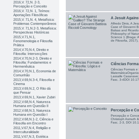
2016,V. 72,N. 2-3,
Percepção e Conceito
2016,V. 72,N. 1, Teímos:
Aportações Filosóficas
A Jesuit Against
2015,V. 71,N. 4, Metafísica:
Problemas Contemporâneos
Alfredo Dinis, A Je
Case of Giovanni Ba
2015,V. 71,N.2-3, Metafísica:
Balsas and Ricardo 
Perspectivas Históricas
Philosophy of Natur
2015,V.71,N.1,
Science 1 (Braga: 
de Filosofia, 2017),
Fenomenologia e Filosofia
Prática
2014,V.70,N.4, Direito e
Filosofia: Intersecções
2014,V.70,N.2-3, Direito e
Filosofia: Fundamentos e
Ciências Formais
Hermenêutica
Ciências Formais e 
2014,V.70,N.1, Economia de
MatemáticaOrganiza
Comunhão
Lassalle Casanave;
2013,V.69,N.3-4, Filosofia e
Fasc. 3-4DOI 10.
Cinema
2013,V.69,N.2, O Rito dá
que Pensar
2013,V.69,N.1, Xavier Zubiri
2012,V.68,N.4, Natureza
Humana em Questão II
Percepção e Co
2012,V.68,N.3, Natureza
Humana em Questão I
Percepção e Conce
Christoph Asmuth &
2012,V.68,N.1-2, Ciência e
Fasc. 2-3, DOI 10
Filosofia em Encontro
2011,V.67,N.4, Religião e
Interculturalidade
2011,V.67,N.3, Estética