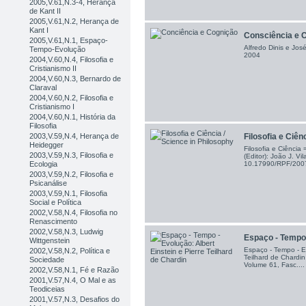
2005,V.61,N.3-4, Herança
de Kant II
2005,V.61,N.2, Herança de
Kant I
Consciência e 
2005,V.61,N.1, Espaço-
Alfredo Dinis e Jos
Tempo-Evolução
2004
2004,V.60,N.4, Filosofia e
Cristianismo II
2004,V.60,N.3, Bernardo de
Claraval
2004,V.60,N.2, Filosofia e
Cristianismo I
2004,V.60,N.1, História da
Filosofia
2003,V.59,N.4, Herança de
Filosofia e Ciênc
Heidegger
Filosofia e Ciência
2003,V.59,N.3, Filosofia e
(Editor): João J. V
Ecologia
10.17990/RPF/20
2003,V.59,N.2, Filosofia e
Psicanálise
2003,V.59,N.1, Filosofia
Social e Política
2002,V.58,N.4, Filosofia no
Renascimento
2002,V.58,N.3, Ludwig
Espaço - Tempo -
Wittgenstein
Espaço - Tempo - Ev
2002,V.58,N.2, Política e
Teilhard de Chardin
Sociedade
Volume 61, Fasc....
2002,V.58,N.1, Fé e Razão
2001,V.57,N.4, O Mal e as
Teodiceias
2001,V.57,N.3, Desafios do