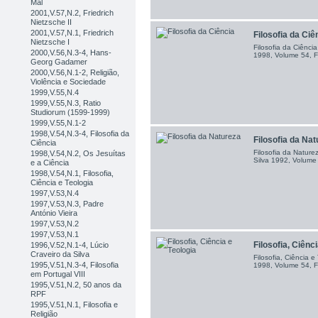
Mal
2001,V.57,N.2, Friedrich
Nietzsche II
2001,V.57,N.1, Friedrich
Filosofia da Ciê
Nietzsche I
Filosofia da Ciênci
2000,V.56,N.3-4, Hans-
1998, Volume 54, F
Georg Gadamer
2000,V.56,N.1-2, Religião,
Violência e Sociedade
1999,V.55,N.4
1999,V.55,N.3, Ratio
Studiorum (1599-1999)
1999,V.55,N.1-2
1998,V.54,N.3-4, Filosofia da
Filosofia da Na
Ciência
Filosofia da Nature
1998,V.54,N.2, Os Jesuítas
Silva 1992, Volume 
e a Ciência
1998,V.54,N.1, Filosofia,
Ciência e Teologia
1997,V.53,N.4
1997,V.53,N.3, Padre
António Vieira
1997,V.53,N.2
1997,V.53,N.1
Filosofia, Ciênc
1996,V.52,N.1-4, Lúcio
Craveiro da Silva
Filosofia, Ciência e
1995,V.51,N.3-4, Filosofia
1998, Volume 54, F
em Portugal VIII
1995,V.51,N.2, 50 anos da
RPF
1995,V.51,N.1, Filosofia e
Religião