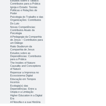
Estudos sobre o Tabaco:
Contributos para a Prática
Igreja e Estado: Teorias
Políticas e Relações de
Poder
Psicologia do Trabalho e das
Organizações: Contributos
Do Luto
Novas Competências:
Contributos Atuais da
Psicologia
A Pedagogia da Companhia
de Jesus – Contributos para
um Diálogo
Ratio Studiorum da
Companhia de Jesus
Estudos sobre as
Dependências: Contributos
para a Prática
The Insides of Nature:
Causality and Conceptions
of Nature
Repensar a Imprensa no
Ecossistema Digital
Educação em Tempos
Incertos
Ecologia(s) das
Dependências: Entre a
Utopia e a Limitação
Higher Education in a Digital
Era
A Filosofia e a sua História