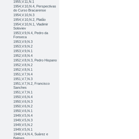
1955,V.11,N.1
1954,V.10,N.4, Perspectivas
do Curso Bracarense
1954,V.10,N.3
1954,V.10,N.2, Platão
1954,V.10,N.1, Vladimir
Soloviev
1953,V.9,N.4, Pedro da
Fonseca
1953,V.9,N.3
1953,V.9,N.2
1953,V.9,N.1
1952,V.8,N.4
1952,V.8,N.3, Pedro Hispano
1952,V.8,N.2
1952,V.8,N.1
1951,V.7,N.4
1951,V.7,N.3
1951,V.7,N.2, Francisco
Sanches
1951,V.7,N.1
1950,V.6,N.4
1950,V.6,N.3
1950,V.6,N.2
1950,V.6,N.1
1949,V.5,N.4
1949,V.5,N.3
1949,V.5,N.2
1949,V.5,N.1
1948,V.4,N.4, Suárez e
Balmes