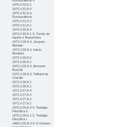
Estruturalismo II
1976,V.32,N.1
1975,V.31,N.4
1975,V.31,N.3,
Estruturalismo
1975,V.31,N.2
1975,V.31,N.1
1974,V.30,N.4
1974,V.30,N.1-3, Tomás de
Aquino e Boaventura
1973,V.29,N.4, Jacques
Maritain
1973,V.29,N.3, Inácio
Monteiro
1973,V.29,N.2
1973,V.29,N.1
1972,V.28,N.4, Bertrand
Russell
1972,V.28,N.3, Teilhard de
Chardin
1972,V.28,N.2
1972,V.28,N.1
1971,V.27,N.4
1971,V.27,N.3
1971,V.27,N.2
1971,V.27,N.1
1970,V.26,N.3-4, Teologia
Filosófica II
1970,V.26,N.1-2, Teologia
Filosófica I
1969,V.25,N.3-4, O Homem