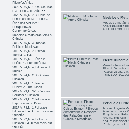
Filosofia Antiga
2020,V. 76,N. 4, Os Jesuítas
e a Filosofia do Séc. XX
2020,V. 76,N. 2-3, Deus na
Modelos e Metáf
Fenomenologia Francesa
Modelos e Metáfora
Ética das Virtudes:
Álvaro Balsas; Yol
Perspectivas
4DOI 10.17990/RP
Contemporâneas
Modelos e Metáforas: Arte e
Ciência
2019,V. 75,N. 3, Teorias
Políticas Medievais
2019,V. 75,N. 2, Escola
Ibérica da Paz
2019,V. 75,N. 1, Ética e
Pierre Duhem e 
Política Contemporânea
Pierre Duhem e Ern
2018,V. 74,N. 4, Filosofia da
FilosofiaOrganizad
Música
Passos Videira; Ál
Fasc. 1DOI 10.17
2018,V. 74,N. 2-3, Gestão e
Filosofia
2018,V. 74,N. 1, Pierre
Duhem e Ernst Mach
2017,V. 73,N. 3-4, Ciências
Formais e Filosofia
2017,V. 73,N. 2, Filosofia e
Por que os Físi
Experiência de Deus
2017,V. 73,N. 1,Política e
Antonio Augusto Pa
Filosofia II: A Democracia em
Acreditam que as C
Respeito das Relaçõ
Questão
Axioma Studies in P
2016,V. 72,N. 4, Política e
and Philosophy of 
Filosofia I: A Democracia em
Publicações da Facu
Questão