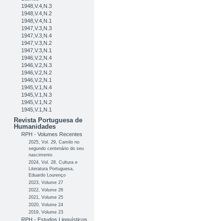
1948,V.4,N.3
1948,V.4,N.2
1948,V.4,N.1
1947,V.3,N.3
1947,V.3,N.4
1947,V.3,N.2
1947,V.3,N.1
1946,V.2,N.4
1946,V.2,N.3
1946,V.2,N.2
1946,V.2,N.1
1945,V.1,N.4
1945,V.1,N.3
1945,V.1,N.2
1945,V.1,N.1
Revista Portuguesa de
Humanidades
RPH - Volumes Recentes
2025, Vol. 29, Camilo no
segundo centenário do seu
nascimento
2024, Vol. 28, Cultura e
Literatura Portuguesa,
Eduardo Lourenço
2023, Volume 27
2022, Volume 26
2021, Volume 25
2020, Volume 24
2019, Volume 23
RPH - Estudos Linguísticos