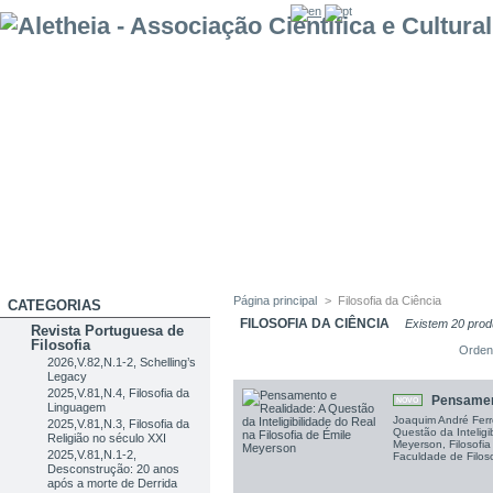
Página principal
>
Filosofia da Ciência
CATEGORIAS
FILOSOFIA DA CIÊNCIA
Existem 20 prod
Revista Portuguesa de
Filosofia
Orden
2026,V.82,N.1-2, Schelling’s
Legacy
2025,V.81,N.4, Filosofia da
Pensament
NOVO
Linguagem
Joaquim André Ferr
2025,V.81,N.3, Filosofia da
Questão da Inteligi
Religião no século XXI
Meyerson, Filosofia
2025,V.81,N.1-2,
Faculdade de Filos
Desconstrução: 20 anos
após a morte de Derrida