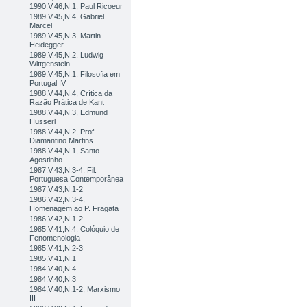
1990,V.46,N.1, Paul Ricoeur
1989,V.45,N.4, Gabriel
Marcel
1989,V.45,N.3, Martin
Heidegger
1989,V.45,N.2, Ludwig
Wittgenstein
1989,V.45,N.1, Filosofia em
Portugal IV
1988,V.44,N.4, Crítica da
Razão Prática de Kant
1988,V.44,N.3, Edmund
Husserl
1988,V.44,N.2, Prof.
Diamantino Martins
1988,V.44,N.1, Santo
Agostinho
1987,V.43,N.3-4, Fil.
Portuguesa Contemporânea
1987,V.43,N.1-2
1986,V.42,N.3-4,
Homenagem ao P. Fragata
1986,V.42,N.1-2
1985,V.41,N.4, Colóquio de
Fenomenologia
1985,V.41,N.2-3
1985,V.41,N.1
1984,V.40,N.4
1984,V.40,N.3
1984,V.40,N.1-2, Marxismo
III