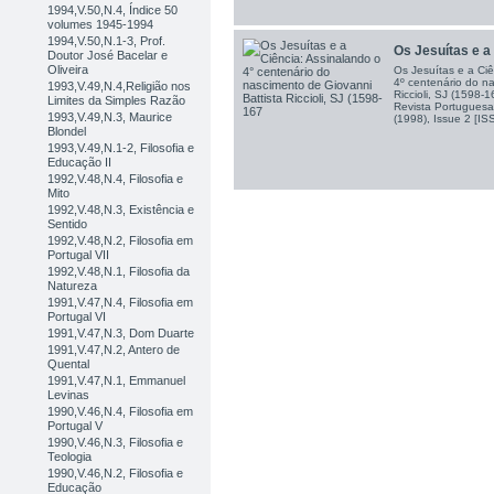
1994,V.50,N.4, Índice 50
volumes 1945-1994
1994,V.50,N.1-3, Prof.
Os Jesuítas e a 
Doutor José Bacelar e
Oliveira
Os Jesuítas e a Ciê
4º centenário do na
1993,V.49,N.4,Religião nos
Riccioli, SJ (1598-16
Limites da Simples Razão
Revista Portuguesa 
1993,V.49,N.3, Maurice
(1998), Issue 2 [I
Blondel
1993,V.49,N.1-2, Filosofia e
Educação II
1992,V.48,N.4, Filosofia e
Mito
1992,V.48,N.3, Existência e
Sentido
1992,V.48,N.2, Filosofia em
Portugal VII
1992,V.48,N.1, Filosofia da
Natureza
1991,V.47,N.4, Filosofia em
Portugal VI
1991,V.47,N.3, Dom Duarte
1991,V.47,N.2, Antero de
Quental
1991,V.47,N.1, Emmanuel
Levinas
1990,V.46,N.4, Filosofia em
Portugal V
1990,V.46,N.3, Filosofia e
Teologia
1990,V.46,N.2, Filosofia e
Educação