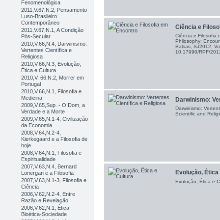
Fenomenológica
2011,V.67,N.2, Pensamento
Luso-Brasileiro
Contemporâneo
Ciência e Filos
2011,V.67,N.1, A Condição
Ciência e Filosofia
Pós-Secular
Philosophy: Encount
2010,V.66,N.4, Darwinismo:
Balsas, SJ2012, Vo
Vertentes Científica e
10.17990/RPF/20
Religiosa
2010,V.66,N.3, Evolução,
Ética e Cultura
2010,V. 66,N.2, Morrer em
Portugal
2010,V.66,N.1, Filosofia e
Medicina
Darwinismo: Vert
2009,V.65,Sup. - O Dom, a
Darwinismo: Vertente
Verdade e a Morte
Scientific and Reli
2009,V.65,N.1-4, Civilização
da Economia
2008,V.64,N.2-4,
Kierkegaard e a Filosofia de
hoje
2008,V.64,N.1, Filosofia e
Espiritualidade
2007,V.63,N.4, Bernard
Evolução, Ética
Lonergan e a Filosofia
2007,V.63,N.1-3, Filosofia e
Evolução, Ética e Cu
Ciência
2006,V.62,N.2-4, Entre
Razão e Revelação
2006,V.62,N.1, Ética-
Bioética-Sociedade