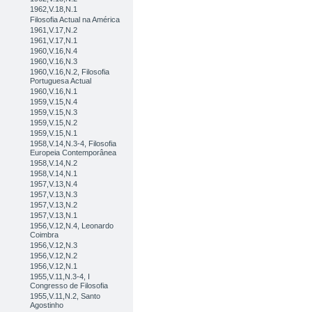
1962,V.18,N.1
Filosofia Actual na América
1961,V.17,N.2
1961,V.17,N.1
1960,V.16,N.4
1960,V.16,N.3
1960,V.16,N.2, Filosofia
Portuguesa Actual
1960,V.16,N.1
1959,V.15,N.4
1959,V.15,N.3
1959,V.15,N.2
1959,V.15,N.1
1958,V.14,N.3-4, Filosofia
Europeia Contemporânea
1958,V.14,N.2
1958,V.14,N.1
1957,V.13,N.4
1957,V.13,N.3
1957,V.13,N.2
1957,V.13,N.1
1956,V.12,N.4, Leonardo
Coimbra
1956,V.12,N.3
1956,V.12,N.2
1956,V.12,N.1
1955,V.11,N.3-4, I
Congresso de Filosofia
1955,V.11,N.2, Santo
Agostinho