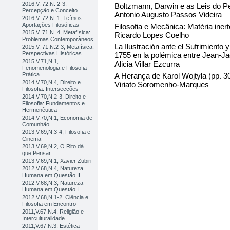
2016,V. 72,N. 2-3,
Boltzmann, Darwin e as Leis do 
Percepção e Conceito
Antonio Augusto Passos Videira
2016,V. 72,N. 1, Teímos:
Aportações Filosóficas
Filosofia e Mecânica: Matéria iner
2015,V. 71,N. 4, Metafísica:
Ricardo Lopes Coelho
Problemas Contemporâneos
La Ilustración ante el Sufrimiento 
2015,V. 71,N.2-3, Metafísica:
Perspectivas Históricas
1755 en la polémica entre Jean-J
2015,V.71,N.1,
Alicia Villar Ezcurra
Fenomenologia e Filosofia
A Herança de Karol Wojtyla (pp. 
Prática
2014,V.70,N.4, Direito e
Viriato Soromenho-Marques
Filosofia: Intersecções
2014,V.70,N.2-3, Direito e
Filosofia: Fundamentos e
Hermenêutica
2014,V.70,N.1, Economia de
Comunhão
2013,V.69,N.3-4, Filosofia e
Cinema
2013,V.69,N.2, O Rito dá
que Pensar
2013,V.69,N.1, Xavier Zubiri
2012,V.68,N.4, Natureza
Humana em Questão II
2012,V.68,N.3, Natureza
Humana em Questão I
2012,V.68,N.1-2, Ciência e
Filosofia em Encontro
2011,V.67,N.4, Religião e
Interculturalidade
2011,V.67,N.3, Estética