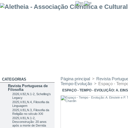
Página principal
>
Revista Portugue
CATEGORIAS
Tempo-Evolução
>
Espaço - Tempo 
Revista Portuguesa de
Filosofia
ESPAÇO - TEMPO - EVOLUÇÃO: A. EINS
2026,V.82,N.1-2, Schelling’s
Legacy
2025,V.81,N.4, Filosofia da
Linguagem
2025,V.81,N.3, Filosofia da
Religião no século XXI
2025,V.81,N.1-2,
Desconstrução: 20 anos
após a morte de Derrida