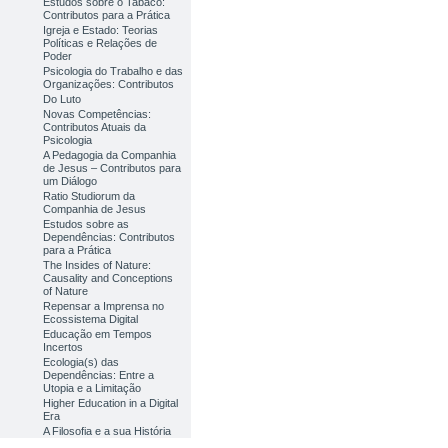
Estudos sobre o Tabaco:
Contributos para a Prática
Igreja e Estado: Teorias
Políticas e Relações de
Poder
Psicologia do Trabalho e das
Organizações: Contributos
Do Luto
Novas Competências:
Contributos Atuais da
Psicologia
A Pedagogia da Companhia
de Jesus – Contributos para
um Diálogo
Ratio Studiorum da
Companhia de Jesus
Estudos sobre as
Dependências: Contributos
para a Prática
The Insides of Nature:
Causality and Conceptions
of Nature
Repensar a Imprensa no
Ecossistema Digital
Educação em Tempos
Incertos
Ecologia(s) das
Dependências: Entre a
Utopia e a Limitação
Higher Education in a Digital
Era
A Filosofia e a sua História