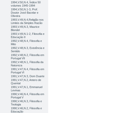
1994,V.50,N.4, Índice 50
volumes 1945-1994
1994,V.50,N.1-3, Prof.
Doutor José Bacelar e
Oliveira
1993,V.49,N.4,Religião nos
Limites da Simples Razão
1993,V.49,N.3, Maurice
Blondel
1993,V.49,N.1-2, Filosofia e
Educação II
1992,V.48,N.4, Filosofia e
Mito
1992,V.48,N.3, Existência e
Sentido
1992,V.48,N.2, Filosofia em
Portugal VII
1992,V.48,N.1, Filosofia da
Natureza
1991,V.47,N.4, Filosofia em
Portugal VI
1991,V.47,N.3, Dom Duarte
1991,V.47,N.2, Antero de
Quental
1991,V.47,N.1, Emmanuel
Levinas
1990,V.46,N.4, Filosofia em
Portugal V
1990,V.46,N.3, Filosofia e
Teologia
1990,V.46,N.2, Filosofia e
Educação