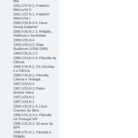
Mal
2001,V.57,N.2, Friedrich
Nietzsche II
2001,V.57,N.1, Friedrich
Nietzsche I
2000,V.56,N.3-4, Hans-
Georg Gadamer
2000,V.56,N.1-2, Religião,
Violência e Sociedade
1999,V.55,N.4
1999,V.55,N.3, Ratio
Studiorum (1599-1999)
1999,V.55,N.1-2
1998,V.54,N.3-4, Filosofia da
Ciência
1998,V.54,N.2, Os Jesuítas
e a Ciência
1998,V.54,N.1, Filosofia,
Ciência e Teologia
1997,V.53,N.4
1997,V.53,N.3, Padre
António Vieira
1997,V.53,N.2
1997,V.53,N.1
1996,V.52,N.1-4, Lúcio
Craveiro da Silva
1995,V.51,N.3-4, Filosofia
em Portugal VIII
1995,V.51,N.2, 50 anos da
RPF
1995,V.51,N.1, Filosofia e
Religião