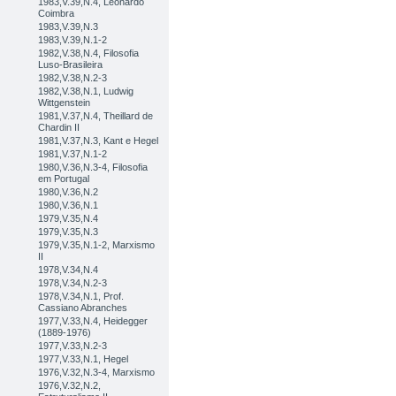
1983,V.39,N.4, Leonardo
Coimbra
1983,V.39,N.3
1983,V.39,N.1-2
1982,V.38,N.4, Filosofia
Luso-Brasileira
1982,V.38,N.2-3
1982,V.38,N.1, Ludwig
Wittgenstein
1981,V.37,N.4, Theillard de
Chardin II
1981,V.37,N.3, Kant e Hegel
1981,V.37,N.1-2
1980,V.36,N.3-4, Filosofia
em Portugal
1980,V.36,N.2
1980,V.36,N.1
1979,V.35,N.4
1979,V.35,N.3
1979,V.35,N.1-2, Marxismo
II
1978,V.34,N.4
1978,V.34,N.2-3
1978,V.34,N.1, Prof.
Cassiano Abranches
1977,V.33,N.4, Heidegger
(1889-1976)
1977,V.33,N.2-3
1977,V.33,N.1, Hegel
1976,V.32,N.3-4, Marxismo
1976,V.32,N.2,