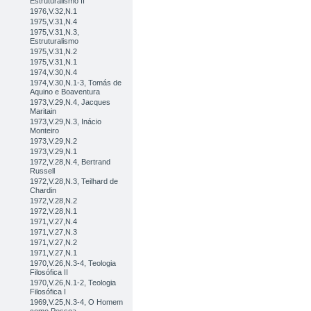
Estruturalismo II
1976,V.32,N.1
1975,V.31,N.4
1975,V.31,N.3,
Estruturalismo
1975,V.31,N.2
1975,V.31,N.1
1974,V.30,N.4
1974,V.30,N.1-3, Tomás de
Aquino e Boaventura
1973,V.29,N.4, Jacques
Maritain
1973,V.29,N.3, Inácio
Monteiro
1973,V.29,N.2
1973,V.29,N.1
1972,V.28,N.4, Bertrand
Russell
1972,V.28,N.3, Teilhard de
Chardin
1972,V.28,N.2
1972,V.28,N.1
1971,V.27,N.4
1971,V.27,N.3
1971,V.27,N.2
1971,V.27,N.1
1970,V.26,N.3-4, Teologia
Filosófica II
1970,V.26,N.1-2, Teologia
Filosófica I
1969,V.25,N.3-4, O Homem