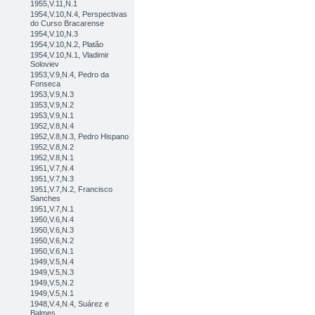
1955,V.11,N.1
1954,V.10,N.4, Perspectivas
do Curso Bracarense
1954,V.10,N.3
1954,V.10,N.2, Platão
1954,V.10,N.1, Vladimir
Soloviev
1953,V.9,N.4, Pedro da
Fonseca
1953,V.9,N.3
1953,V.9,N.2
1953,V.9,N.1
1952,V.8,N.4
1952,V.8,N.3, Pedro Hispano
1952,V.8,N.2
1952,V.8,N.1
1951,V.7,N.4
1951,V.7,N.3
1951,V.7,N.2, Francisco
Sanches
1951,V.7,N.1
1950,V.6,N.4
1950,V.6,N.3
1950,V.6,N.2
1950,V.6,N.1
1949,V.5,N.4
1949,V.5,N.3
1949,V.5,N.2
1949,V.5,N.1
1948,V.4,N.4, Suárez e
Balmes