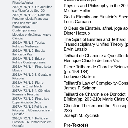
Filosofia Antiga
Physics and Philosophy in the 20t
2020,V. 76,N. 4, Os Jesuítas
Michael Heller
e a Filosofia do Séc. XX
2020,V. 76,N. 2-3, Deus na
God's Eternity and Einstein's Spec
Fenomenologia Francesa
Louis Caruana
Ética das Virtudes:
Perspectivas
O Deus de Einstein, afinal, joga 
Contemporâneas
Dieter Hattrup
Modelos e Metáforas: Arte e
Ciência
The Spirit of Einstein and Teilhar
2019,V. 75,N. 3, Teorias
Transdisciplinary Unified Theory 
Políticas Medievais
Ervin Laszlo
2019,V. 75,N. 2, Escola
Ibérica da Paz
Teilhard de Chardin e a Questão 
2019,V. 75,N. 1, Ética e
Henrique Cláudio de Lima Vaz
Política Contemporânea
Pierre Teilhard de Chardin: Scienza
2018,V. 74,N. 4, Filosofia da
Música
(pp. 159-184)
2018,V. 74,N. 2-3, Gestão e
Lodovico Galleni
Filosofia
Teilhard's Law of Complexity-Con
2018,V. 74,N. 1, Pierre
Duhem e Ernst Mach
James F. Salmon
2017,V. 73,N. 3-4, Ciências
Teilhard de Chardin e de Dorlodot:
Formais e Filosofia
Bíblica(pp. 203-210) Marie Clair
2017,V. 73,N. 2, Filosofia e
Experiência de Deus
Christian Theism and the Philosop
2017,V. 73,N. 1,Política e
223)
Filosofia II: A Democracia em
Questão
Joseph M. Zycinski
2016,V. 72,N. 4, Política e
Filosofia I: A Democracia em
Pre-Texto(s)
Questão