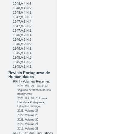
1948,V.4,N.3
1948,V.4,N.2
1948,V.4,N.1
1947,V.3,N.3
1947,V.3,N.4
1947,V.3,N.2
1947,V.3,N.1
1946,V.2,N.4
1946,V.2,N.3
1946,V.2,N.2
1946,V.2,N.1
1945,V.1,N.4
1945,V.1,N.3
1945,V.1,N.2
1945,V.1,N.1
Revista Portuguesa de
Humanidades
RPH - Volumes Recentes
2025, Vol. 29, Camilo no
segundo centenário do seu
nascimento
2024, Vol. 28, Cultura e
Literatura Portuguesa,
Eduardo Lourenço
2023, Volume 27
2022, Volume 26
2021, Volume 25
2020, Volume 24
2019, Volume 23
RPH - Estudos Linguísticos