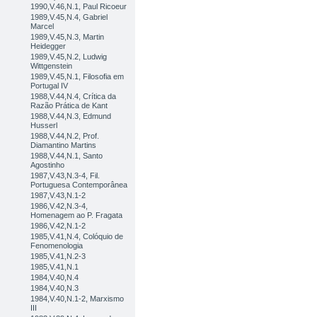
1990,V.46,N.1, Paul Ricoeur
1989,V.45,N.4, Gabriel
Marcel
1989,V.45,N.3, Martin
Heidegger
1989,V.45,N.2, Ludwig
Wittgenstein
1989,V.45,N.1, Filosofia em
Portugal IV
1988,V.44,N.4, Crítica da
Razão Prática de Kant
1988,V.44,N.3, Edmund
Husserl
1988,V.44,N.2, Prof.
Diamantino Martins
1988,V.44,N.1, Santo
Agostinho
1987,V.43,N.3-4, Fil.
Portuguesa Contemporânea
1987,V.43,N.1-2
1986,V.42,N.3-4,
Homenagem ao P. Fragata
1986,V.42,N.1-2
1985,V.41,N.4, Colóquio de
Fenomenologia
1985,V.41,N.2-3
1985,V.41,N.1
1984,V.40,N.4
1984,V.40,N.3
1984,V.40,N.1-2, Marxismo
III