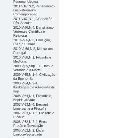
Fenomenológica
2011,V.67,N.2, Pensamento
Luso-Brasileiro
Contemporâneo
2011,V.67,N.1, A Condição
Pós-Secular
2010,V.66,N.4, Darwinismo:
Vertentes Científica e
Religiosa
2010,V.66,N.3, Evolução,
Ética e Cultura
2010,V. 66,N.2, Morrer em
Portugal
2010,V.66,N.1, Filosofia e
Medicina
2009,V.65,Sup. - O Dom, a
Verdade e a Morte
2009,V.65,N.1-4, Civilização
da Economia
2008,V.64,N.2-4,
Kierkegaard e a Filosofia de
hoje
2008,V.64,N.1, Filosofia e
Espiritualidade
2007,V.63,N.4, Bernard
Lonergan e a Filosofia
2007,V.63,N.1-3, Filosofia e
Ciência
2006,V.62,N.2-4, Entre
Razão e Revelação
2006,V.62,N.1, Ética-
Bioética-Sociedade