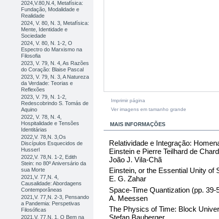
2024,V.80,N.4, Metafísica:
Fundação, Modalidade e
Realidade
2024, V. 80, N. 3, Metafísica:
Mente, Identidade e
Sociedade
2024, V. 80, N. 1-2, O
Espectro do Marxismo na
Filosofia
2023, V. 79, N. 4, As Razões
do Coração: Blaise Pascal
2023, V. 79, N. 3, A Natureza
da Verdade: Teorias e
Reflexões
2023, V. 79, N. 1-2,
Imprimir página
Redescobrindo S. Tomás de
Ver imagens em tamanho grande
Aquino
2022, V. 78, N. 4,
Hospitalidade e Tensões
MAIS INFORMAÇÕES
Identitárias
2022,V. 78,N. 3,Os
Relatividade e Integração: Homenag
Discípulos Esquecidos de
Husserl
Einstein e Pierre Teilhard de Cha
2022,V. 78,N. 1-2, Edith
João J. Vila-Chã
Stein: no 80º Aniversário da
Einstein, or the Essential Unity o
sua Morte
2021,V. 77,N. 4,
E. G. Zahar
Causalidade: Abordagens
Space-Time Quantization (pp. 39
Contemporâneas
A. Meessen
2021,V. 77,N. 2-3, Pensando
a Pandemia: Perspetivas
The Physics of Time: Block Unive
Filosóficas
Stefan Bauberger
2021,V. 77,N. 1, O Bem na