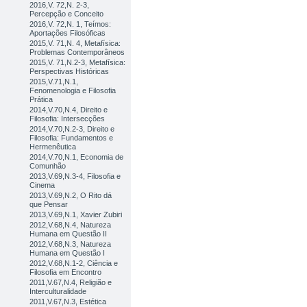
2016,V. 72,N. 2-3,
Percepção e Conceito
2016,V. 72,N. 1, Teímos:
Aportações Filosóficas
2015,V. 71,N. 4, Metafísica:
Problemas Contemporâneos
2015,V. 71,N.2-3, Metafísica:
Perspectivas Históricas
2015,V.71,N.1,
Fenomenologia e Filosofia
Prática
2014,V.70,N.4, Direito e
Filosofia: Intersecções
2014,V.70,N.2-3, Direito e
Filosofia: Fundamentos e
Hermenêutica
2014,V.70,N.1, Economia de
Comunhão
2013,V.69,N.3-4, Filosofia e
Cinema
2013,V.69,N.2, O Rito dá
que Pensar
2013,V.69,N.1, Xavier Zubiri
2012,V.68,N.4, Natureza
Humana em Questão II
2012,V.68,N.3, Natureza
Humana em Questão I
2012,V.68,N.1-2, Ciência e
Filosofia em Encontro
2011,V.67,N.4, Religião e
Interculturalidade
2011,V.67,N.3, Estética