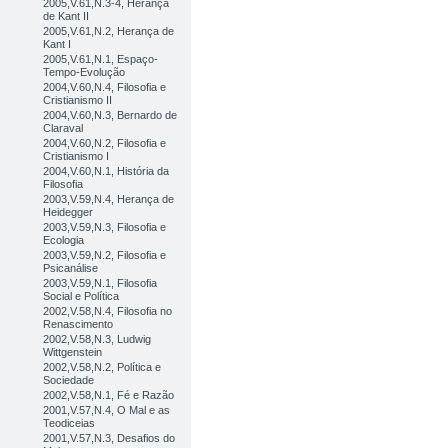
2005,V.61,N.3-4, Herança
de Kant II
2005,V.61,N.2, Herança de
Kant I
2005,V.61,N.1, Espaço-
Tempo-Evolução
2004,V.60,N.4, Filosofia e
Cristianismo II
2004,V.60,N.3, Bernardo de
Claraval
2004,V.60,N.2, Filosofia e
Cristianismo I
2004,V.60,N.1, História da
Filosofia
2003,V.59,N.4, Herança de
Heidegger
2003,V.59,N.3, Filosofia e
Ecologia
2003,V.59,N.2, Filosofia e
Psicanálise
2003,V.59,N.1, Filosofia
Social e Política
2002,V.58,N.4, Filosofia no
Renascimento
2002,V.58,N.3, Ludwig
Wittgenstein
2002,V.58,N.2, Política e
Sociedade
2002,V.58,N.1, Fé e Razão
2001,V.57,N.4, O Mal e as
Teodiceias
2001,V.57,N.3, Desafios do