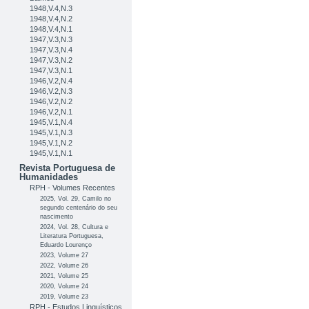
1948,V.4,N.3
1948,V.4,N.2
1948,V.4,N.1
1947,V.3,N.3
1947,V.3,N.4
1947,V.3,N.2
1947,V.3,N.1
1946,V.2,N.4
1946,V.2,N.3
1946,V.2,N.2
1946,V.2,N.1
1945,V.1,N.4
1945,V.1,N.3
1945,V.1,N.2
1945,V.1,N.1
Revista Portuguesa de
Humanidades
RPH - Volumes Recentes
2025, Vol. 29, Camilo no
segundo centenário do seu
nascimento
2024, Vol. 28, Cultura e
Literatura Portuguesa,
Eduardo Lourenço
2023, Volume 27
2022, Volume 26
2021, Volume 25
2020, Volume 24
2019, Volume 23
RPH - Estudos Linguísticos