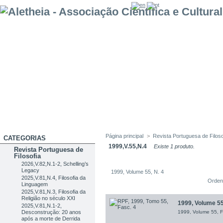
Página principal
>
Revista Portuguesa de Filoso
CATEGORIAS
1999,V.55,N.4
Existe 1 produto.
Revista Portuguesa de
Filosofia
2026,V.82,N.1-2, Schelling’s
Legacy
1999, Volume 55, N. 4
2025,V.81,N.4, Filosofia da
Orden
Linguagem
2025,V.81,N.3, Filosofia da
Religião no século XXI
1999, Volume 55
2025,V.81,N.1-2,
Desconstrução: 20 anos
1999, Volume 55, F
após a morte de Derrida