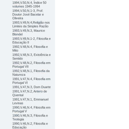
1994,V.50,N.4, Índice 50
volumes 1945-1994
1994,V.50,N.1-3, Prof.
Doutor José Bacelar e
Oliveira
1993,V.49,N.4,Religião nos
Limites da Simples Razão
1993,V.49,N.3, Maurice
Blondel
1993,V.49,N.1-2, Filosofia e
Educação II
1992,V.48,N.4, Filosofia e
Mito
1992,V.48,N.3, Existência e
Sentido
1992,V.48,N.2, Filosofia em
Portugal VII
1992,V.48,N.1, Filosofia da
Natureza
1991,V.47,N.4, Filosofia em
Portugal VI
1991,V.47,N.3, Dom Duarte
1991,V.47,N.2, Antero de
Quental
1991,V.47,N.1, Emmanuel
Levinas
1990,V.46,N.4, Filosofia em
Portugal V
1990,V.46,N.3, Filosofia e
Teologia
1990,V.46,N.2, Filosofia e
Educação