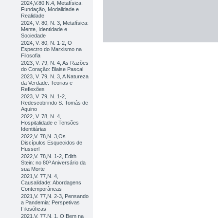
2024,V.80,N.4, Metafísica:
Fundação, Modalidade e
Realidade
2024, V. 80, N. 3, Metafísica:
Mente, Identidade e
Sociedade
2024, V. 80, N. 1-2, O
Espectro do Marxismo na
Filosofia
2023, V. 79, N. 4, As Razões
do Coração: Blaise Pascal
2023, V. 79, N. 3, A Natureza
da Verdade: Teorias e
Reflexões
2023, V. 79, N. 1-2,
Redescobrindo S. Tomás de
Aquino
2022, V. 78, N. 4,
Hospitalidade e Tensões
Identitárias
2022,V. 78,N. 3,Os
Discípulos Esquecidos de
Husserl
2022,V. 78,N. 1-2, Edith
Stein: no 80º Aniversário da
sua Morte
2021,V. 77,N. 4,
Causalidade: Abordagens
Contemporâneas
2021,V. 77,N. 2-3, Pensando
a Pandemia: Perspetivas
Filosóficas
2021,V. 77,N. 1, O Bem na