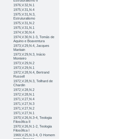
Estruturalismo II
1976,V.32,N.1
1975,V.31,N.4
1975,V.31,N.3,
Estruturalismo
1975,V.31,N.2
1975,V.31,N.1
1974,V.30,N.4
1974,V.30,N.1-3, Tomás de
Aquino e Boaventura
1973,V.29,N.4, Jacques
Maritain
1973,V.29,N.3, Inácio
Monteiro
1973,V.29,N.2
1973,V.29,N.1
1972,V.28,N.4, Bertrand
Russell
1972,V.28,N.3, Teilhard de
Chardin
1972,V.28,N.2
1972,V.28,N.1
1971,V.27,N.4
1971,V.27,N.3
1971,V.27,N.2
1971,V.27,N.1
1970,V.26,N.3-4, Teologia
Filosófica II
1970,V.26,N.1-2, Teologia
Filosófica I
1969,V.25,N.3-4, O Homem