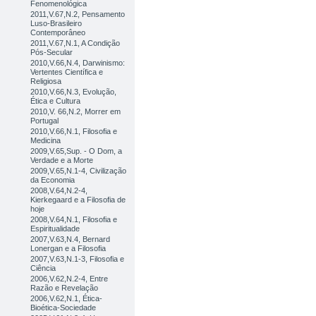
Fenomenológica
2011,V.67,N.2, Pensamento
Luso-Brasileiro
Contemporâneo
2011,V.67,N.1, A Condição
Pós-Secular
2010,V.66,N.4, Darwinismo:
Vertentes Científica e
Religiosa
2010,V.66,N.3, Evolução,
Ética e Cultura
2010,V. 66,N.2, Morrer em
Portugal
2010,V.66,N.1, Filosofia e
Medicina
2009,V.65,Sup. - O Dom, a
Verdade e a Morte
2009,V.65,N.1-4, Civilização
da Economia
2008,V.64,N.2-4,
Kierkegaard e a Filosofia de
hoje
2008,V.64,N.1, Filosofia e
Espiritualidade
2007,V.63,N.4, Bernard
Lonergan e a Filosofia
2007,V.63,N.1-3, Filosofia e
Ciência
2006,V.62,N.2-4, Entre
Razão e Revelação
2006,V.62,N.1, Ética-
Bioética-Sociedade