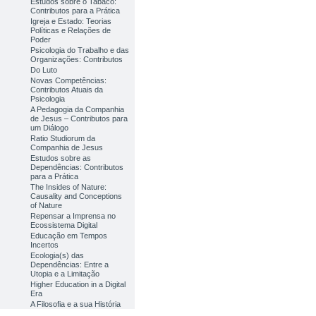
Estudos sobre o Tabaco:
Contributos para a Prática
Igreja e Estado: Teorias
Políticas e Relações de
Poder
Psicologia do Trabalho e das
Organizações: Contributos
Do Luto
Novas Competências:
Contributos Atuais da
Psicologia
A Pedagogia da Companhia
de Jesus – Contributos para
um Diálogo
Ratio Studiorum da
Companhia de Jesus
Estudos sobre as
Dependências: Contributos
para a Prática
The Insides of Nature:
Causality and Conceptions
of Nature
Repensar a Imprensa no
Ecossistema Digital
Educação em Tempos
Incertos
Ecologia(s) das
Dependências: Entre a
Utopia e a Limitação
Higher Education in a Digital
Era
A Filosofia e a sua História