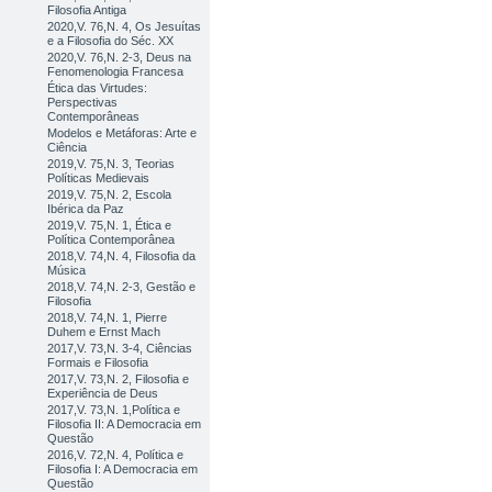
Filosofia Antiga
2020,V. 76,N. 4, Os Jesuítas
e a Filosofia do Séc. XX
2020,V. 76,N. 2-3, Deus na
Fenomenologia Francesa
Ética das Virtudes:
Perspectivas
Contemporâneas
Modelos e Metáforas: Arte e
Ciência
2019,V. 75,N. 3, Teorias
Políticas Medievais
2019,V. 75,N. 2, Escola
Ibérica da Paz
2019,V. 75,N. 1, Ética e
Política Contemporânea
2018,V. 74,N. 4, Filosofia da
Música
2018,V. 74,N. 2-3, Gestão e
Filosofia
2018,V. 74,N. 1, Pierre
Duhem e Ernst Mach
2017,V. 73,N. 3-4, Ciências
Formais e Filosofia
2017,V. 73,N. 2, Filosofia e
Experiência de Deus
2017,V. 73,N. 1,Política e
Filosofia II: A Democracia em
Questão
2016,V. 72,N. 4, Política e
Filosofia I: A Democracia em
Questão