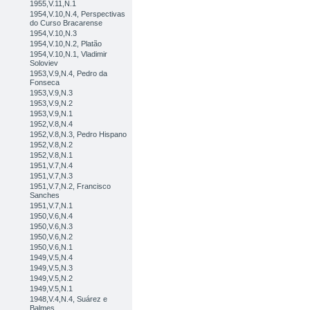
1955,V.11,N.1
1954,V.10,N.4, Perspectivas
do Curso Bracarense
1954,V.10,N.3
1954,V.10,N.2, Platão
1954,V.10,N.1, Vladimir
Soloviev
1953,V.9,N.4, Pedro da
Fonseca
1953,V.9,N.3
1953,V.9,N.2
1953,V.9,N.1
1952,V.8,N.4
1952,V.8,N.3, Pedro Hispano
1952,V.8,N.2
1952,V.8,N.1
1951,V.7,N.4
1951,V.7,N.3
1951,V.7,N.2, Francisco
Sanches
1951,V.7,N.1
1950,V.6,N.4
1950,V.6,N.3
1950,V.6,N.2
1950,V.6,N.1
1949,V.5,N.4
1949,V.5,N.3
1949,V.5,N.2
1949,V.5,N.1
1948,V.4,N.4, Suárez e
Balmes