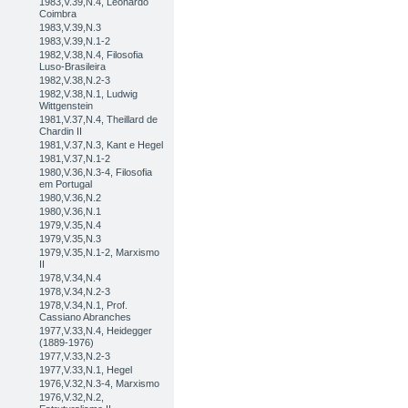
1983,V.39,N.4, Leonardo
Coimbra
1983,V.39,N.3
1983,V.39,N.1-2
1982,V.38,N.4, Filosofia
Luso-Brasileira
1982,V.38,N.2-3
1982,V.38,N.1, Ludwig
Wittgenstein
1981,V.37,N.4, Theillard de
Chardin II
1981,V.37,N.3, Kant e Hegel
1981,V.37,N.1-2
1980,V.36,N.3-4, Filosofia
em Portugal
1980,V.36,N.2
1980,V.36,N.1
1979,V.35,N.4
1979,V.35,N.3
1979,V.35,N.1-2, Marxismo
II
1978,V.34,N.4
1978,V.34,N.2-3
1978,V.34,N.1, Prof.
Cassiano Abranches
1977,V.33,N.4, Heidegger
(1889-1976)
1977,V.33,N.2-3
1977,V.33,N.1, Hegel
1976,V.32,N.3-4, Marxismo
1976,V.32,N.2,