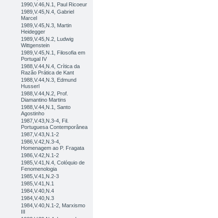
1990,V.46,N.1, Paul Ricoeur
1989,V.45,N.4, Gabriel
Marcel
1989,V.45,N.3, Martin
Heidegger
1989,V.45,N.2, Ludwig
Wittgenstein
1989,V.45,N.1, Filosofia em
Portugal IV
1988,V.44,N.4, Crítica da
Razão Prática de Kant
1988,V.44,N.3, Edmund
Husserl
1988,V.44,N.2, Prof.
Diamantino Martins
1988,V.44,N.1, Santo
Agostinho
1987,V.43,N.3-4, Fil.
Portuguesa Contemporânea
1987,V.43,N.1-2
1986,V.42,N.3-4,
Homenagem ao P. Fragata
1986,V.42,N.1-2
1985,V.41,N.4, Colóquio de
Fenomenologia
1985,V.41,N.2-3
1985,V.41,N.1
1984,V.40,N.4
1984,V.40,N.3
1984,V.40,N.1-2, Marxismo
III