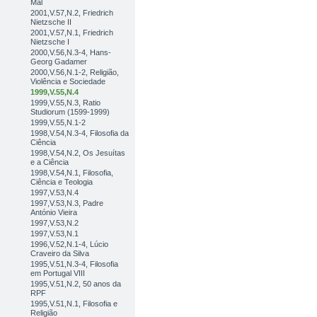
Mal
2001,V.57,N.2, Friedrich
Nietzsche II
2001,V.57,N.1, Friedrich
Nietzsche I
2000,V.56,N.3-4, Hans-
Georg Gadamer
2000,V.56,N.1-2, Religião,
Violência e Sociedade
1999,V.55,N.4
1999,V.55,N.3, Ratio
Studiorum (1599-1999)
1999,V.55,N.1-2
1998,V.54,N.3-4, Filosofia da
Ciência
1998,V.54,N.2, Os Jesuítas
e a Ciência
1998,V.54,N.1, Filosofia,
Ciência e Teologia
1997,V.53,N.4
1997,V.53,N.3, Padre
António Vieira
1997,V.53,N.2
1997,V.53,N.1
1996,V.52,N.1-4, Lúcio
Craveiro da Silva
1995,V.51,N.3-4, Filosofia
em Portugal VIII
1995,V.51,N.2, 50 anos da
RPF
1995,V.51,N.1, Filosofia e
Religião