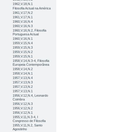
1962,V.18,N.1
Filosofia Actual na América
1961,V.17,N.2
1961,V.17,N.1
1960,V.16,N.4
1960,V.16,N.3
1960,V.16,N.2, Filosofia
Portuguesa Actual
1960,V.16,N.1
1959,V.15,N.4
1959,V.15,N.3
1959,V.15,N.2
1959,V.15,N.1
1958,V.14,N.3-4, Filosofia
Europeia Contemporânea
1958,V.14,N.2
1958,V.14,N.1
1957,V.13,N.4
1957,V.13,N.3
1957,V.13,N.2
1957,V.13,N.1
1956,V.12,N.4, Leonardo
Coimbra
1956,V.12,N.3
1956,V.12,N.2
1956,V.12,N.1
1955,V.11,N.3-4, I
Congresso de Filosofia
1955,V.11,N.2, Santo
Agostinho