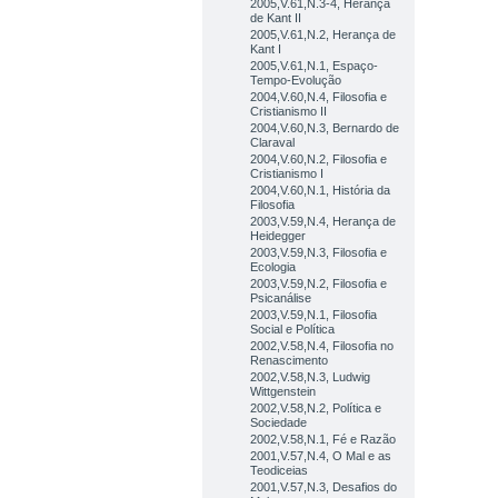
2005,V.61,N.3-4, Herança
de Kant II
2005,V.61,N.2, Herança de
Kant I
2005,V.61,N.1, Espaço-
Tempo-Evolução
2004,V.60,N.4, Filosofia e
Cristianismo II
2004,V.60,N.3, Bernardo de
Claraval
2004,V.60,N.2, Filosofia e
Cristianismo I
2004,V.60,N.1, História da
Filosofia
2003,V.59,N.4, Herança de
Heidegger
2003,V.59,N.3, Filosofia e
Ecologia
2003,V.59,N.2, Filosofia e
Psicanálise
2003,V.59,N.1, Filosofia
Social e Política
2002,V.58,N.4, Filosofia no
Renascimento
2002,V.58,N.3, Ludwig
Wittgenstein
2002,V.58,N.2, Política e
Sociedade
2002,V.58,N.1, Fé e Razão
2001,V.57,N.4, O Mal e as
Teodiceias
2001,V.57,N.3, Desafios do