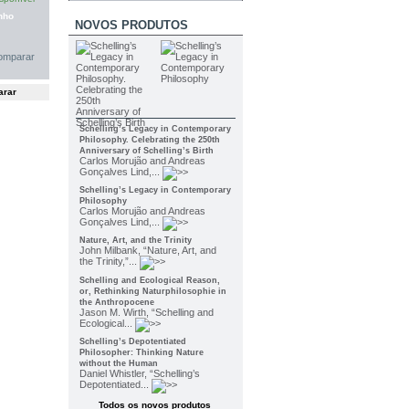
nho
NOVOS PRODUTOS
omparar
Schelling’s Legacy in Contemporary
Philosophy. Celebrating the 250th
Anniversary of Schelling’s Birth
Carlos Morujão and Andreas
Gonçalves Lind,...
Schelling’s Legacy in Contemporary
Philosophy
Carlos Morujão and Andreas
Gonçalves Lind,...
Nature, Art, and the Trinity
John Milbank, “Nature, Art, and
the Trinity,”...
Schelling and Ecological Reason,
or, Rethinking Naturphilosophie in
the Anthropocene
Jason M. Wirth, “Schelling and
Ecological...
Schelling’s Depotentiated
Philosopher: Thinking Nature
without the Human
Daniel Whistler, “Schelling’s
Depotentiated...
Todos os novos produtos