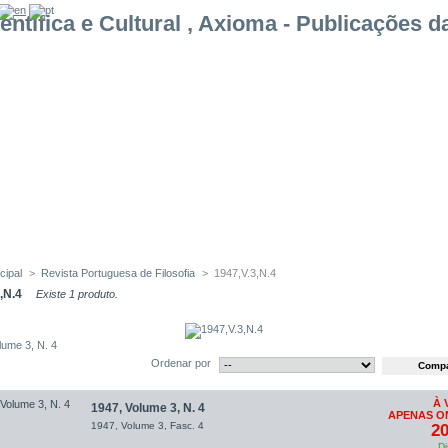
cipal
>
Revista Portuguesa de Filosofia
>
1947,V.3,N.4
,N.4
Existe 1 produto.
lume 3, N. 4
Ordenar por
À 
1947, Volume 3, N. 4
APENAS ON
1947, Volume 3, Fasc. 4
20
Di