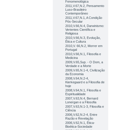
Fenomenológica
2011,V.67,N.2, Pensamento
Luso-Brasileiro
Contemporâneo
2011,V.67,N.1, A Condição
Pós-Secular
2010,V.66,N.4, Darwinismo:
Vertentes Científica e
Religiosa
2010,V.66,N.3, Evolução,
Ética e Cultura
2010,V. 66,N.2, Morrer em
Portugal
2010,V.66,N.1, Filosofia e
Medicina
2009,V.65,Sup. - O Dom, a
Verdade e a Morte
2009,V.65,N.1-4, Civilização
da Economia
2008,V.64,N.2-4,
Kierkegaard e a Filosofia de
hoje
2008,V.64,N.1, Filosofia e
Espiritualidade
2007,V.63,N.4, Bernard
Lonergan e a Filosofia
2007,V.63,N.1-3, Filosofia e
Ciência
2006,V.62,N.2-4, Entre
Razão e Revelação
2006,V.62,N.1, Ética-
Bioética-Sociedade