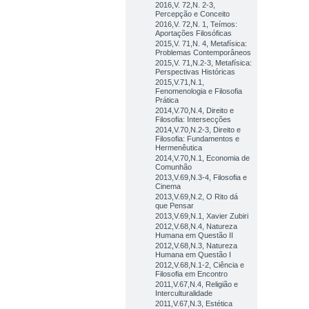
2016,V. 72,N. 2-3,
Percepção e Conceito
2016,V. 72,N. 1, Teímos:
Aportações Filosóficas
2015,V. 71,N. 4, Metafísica:
Problemas Contemporâneos
2015,V. 71,N.2-3, Metafísica:
Perspectivas Históricas
2015,V.71,N.1,
Fenomenologia e Filosofia
Prática
2014,V.70,N.4, Direito e
Filosofia: Intersecções
2014,V.70,N.2-3, Direito e
Filosofia: Fundamentos e
Hermenêutica
2014,V.70,N.1, Economia de
Comunhão
2013,V.69,N.3-4, Filosofia e
Cinema
2013,V.69,N.2, O Rito dá
que Pensar
2013,V.69,N.1, Xavier Zubiri
2012,V.68,N.4, Natureza
Humana em Questão II
2012,V.68,N.3, Natureza
Humana em Questão I
2012,V.68,N.1-2, Ciência e
Filosofia em Encontro
2011,V.67,N.4, Religião e
Interculturalidade
2011,V.67,N.3, Estética