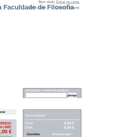
Bem-vindo,
Entrar na conta
Minha conta
Carrinho:
(vazio)
PESQUISA
Introduza o nome do produto
CARRINHO
Sem produtos
Envio
0,00 €
VENDA!
-LINE!
Total
0,00 €
,00 €
Carrinho
Encomendar
sponível