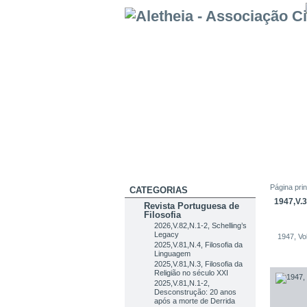
Página prin
CATEGORIAS
1947,V.3
Revista Portuguesa de
Filosofia
2026,V.82,N.1-2, Schelling’s
Legacy
1947, Vo
2025,V.81,N.4, Filosofia da
Linguagem
2025,V.81,N.3, Filosofia da
Religião no século XXI
2025,V.81,N.1-2,
Desconstrução: 20 anos
após a morte de Derrida