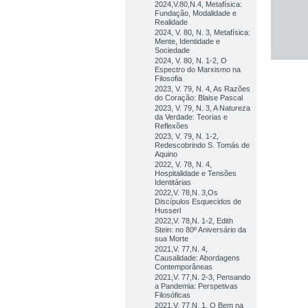
2024,V.80,N.4, Metafísica:
Fundação, Modalidade e
Realidade
2024, V. 80, N. 3, Metafísica:
Mente, Identidade e
Sociedade
2024, V. 80, N. 1-2, O
Espectro do Marxismo na
Filosofia
2023, V. 79, N. 4, As Razões
do Coração: Blaise Pascal
2023, V. 79, N. 3, A Natureza
da Verdade: Teorias e
Reflexões
2023, V. 79, N. 1-2,
Redescobrindo S. Tomás de
Aquino
2022, V. 78, N. 4,
Hospitalidade e Tensões
Identitárias
2022,V. 78,N. 3,Os
Discípulos Esquecidos de
Husserl
2022,V. 78,N. 1-2, Edith
Stein: no 80º Aniversário da
sua Morte
2021,V. 77,N. 4,
Causalidade: Abordagens
Contemporâneas
2021,V. 77,N. 2-3, Pensando
a Pandemia: Perspetivas
Filosóficas
2021,V. 77,N. 1, O Bem na