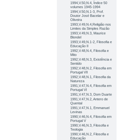
1994,V.50,N.4, Índice 50
volumes 1945-1994
1994,V.50,N.1-3, Prof.
Doutor José Bacelar e
Oliveira
1993,V.49,N.4,Religião nos
Limites da Simples Razão
1993,V.49,N.3, Maurice
Blondel
1993,V.49,N.1-2, Filosofia e
Educação II
1992,V.48,N.4, Filosofia e
Mito
1992,V.48,N.3, Existência e
Sentido
1992,V.48,N.2, Filosofia em
Portugal VII
1992,V.48,N.1, Filosofia da
Natureza
1991,V.47,N.4, Filosofia em
Portugal VI
1991,V.47,N.3, Dom Duarte
1991,V.47,N.2, Antero de
Quental
1991,V.47,N.1, Emmanuel
Levinas
1990,V.46,N.4, Filosofia em
Portugal V
1990,V.46,N.3, Filosofia e
Teologia
1990,V.46,N.2, Filosofia e
Educação