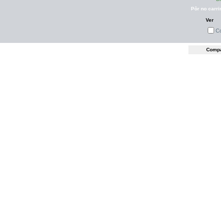
Pôr no carri
Ver
C