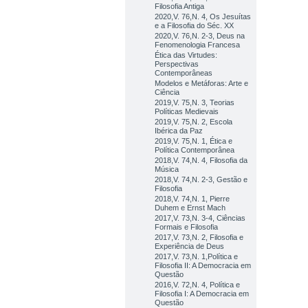
Filosofia Antiga
2020,V. 76,N. 4, Os Jesuítas
e a Filosofia do Séc. XX
2020,V. 76,N. 2-3, Deus na
Fenomenologia Francesa
Ética das Virtudes:
Perspectivas
Contemporâneas
Modelos e Metáforas: Arte e
Ciência
2019,V. 75,N. 3, Teorias
Políticas Medievais
2019,V. 75,N. 2, Escola
Ibérica da Paz
2019,V. 75,N. 1, Ética e
Política Contemporânea
2018,V. 74,N. 4, Filosofia da
Música
2018,V. 74,N. 2-3, Gestão e
Filosofia
2018,V. 74,N. 1, Pierre
Duhem e Ernst Mach
2017,V. 73,N. 3-4, Ciências
Formais e Filosofia
2017,V. 73,N. 2, Filosofia e
Experiência de Deus
2017,V. 73,N. 1,Política e
Filosofia II: A Democracia em
Questão
2016,V. 72,N. 4, Política e
Filosofia I: A Democracia em
Questão