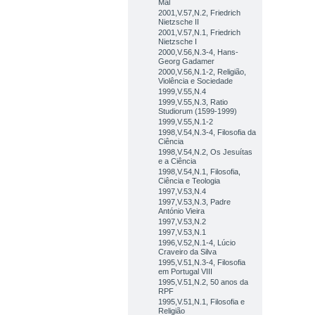
Mal
2001,V.57,N.2, Friedrich
Nietzsche II
2001,V.57,N.1, Friedrich
Nietzsche I
2000,V.56,N.3-4, Hans-
Georg Gadamer
2000,V.56,N.1-2, Religião,
Violência e Sociedade
1999,V.55,N.4
1999,V.55,N.3, Ratio
Studiorum (1599-1999)
1999,V.55,N.1-2
1998,V.54,N.3-4, Filosofia da
Ciência
1998,V.54,N.2, Os Jesuítas
e a Ciência
1998,V.54,N.1, Filosofia,
Ciência e Teologia
1997,V.53,N.4
1997,V.53,N.3, Padre
António Vieira
1997,V.53,N.2
1997,V.53,N.1
1996,V.52,N.1-4, Lúcio
Craveiro da Silva
1995,V.51,N.3-4, Filosofia
em Portugal VIII
1995,V.51,N.2, 50 anos da
RPF
1995,V.51,N.1, Filosofia e
Religião