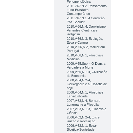
Fenomenológica
2011,V.67,N.2, Pensamento
Luso-Brasileiro
Contemporâneo
2011,V.67,N.1, A Condição
Pós-Secular
2010,V.66,N.4, Darwinismo:
Vertentes Científica e
Religiosa
2010,V.66,N.3, Evolução,
Ética e Cultura
2010,V. 66,N.2, Morrer em
Portugal
2010,V.66,N.1, Filosofia e
Medicina
2009,V.65,Sup. - O Dom, a
Verdade e a Morte
2009,V.65,N.1-4, Civilização
da Economia
2008,V.64,N.2-4,
Kierkegaard e a Filosofia de
hoje
2008,V.64,N.1, Filosofia e
Espiritualidade
2007,V.63,N.4, Bernard
Lonergan e a Filosofia
2007,V.63,N.1-3, Filosofia e
Ciência
2006,V.62,N.2-4, Entre
Razão e Revelação
2006,V.62,N.1, Ética-
Bioética-Sociedade