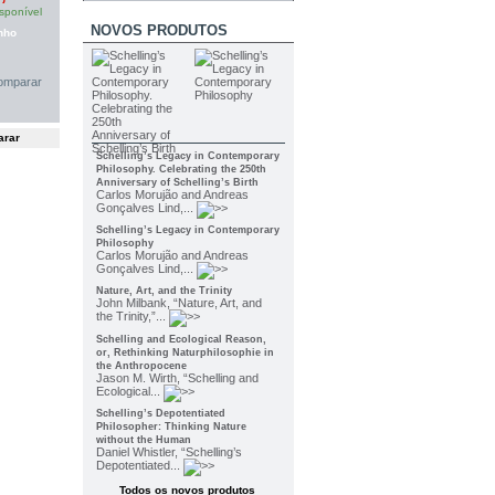
sponível
NOVOS PRODUTOS
nho
omparar
Schelling’s Legacy in Contemporary
Philosophy. Celebrating the 250th
Anniversary of Schelling’s Birth
Carlos Morujão and Andreas
Gonçalves Lind,...
Schelling’s Legacy in Contemporary
Philosophy
Carlos Morujão and Andreas
Gonçalves Lind,...
Nature, Art, and the Trinity
John Milbank, “Nature, Art, and
the Trinity,”...
Schelling and Ecological Reason,
or, Rethinking Naturphilosophie in
the Anthropocene
Jason M. Wirth, “Schelling and
Ecological...
Schelling’s Depotentiated
Philosopher: Thinking Nature
without the Human
Daniel Whistler, “Schelling’s
Depotentiated...
Todos os novos produtos