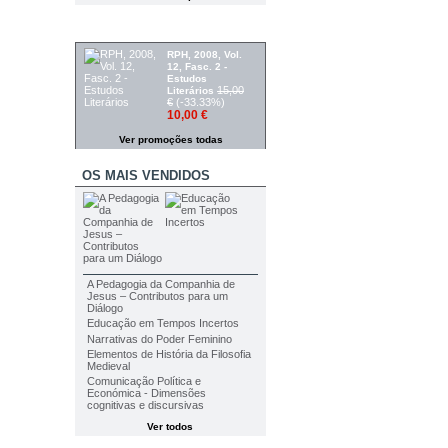
PROMOÇÕES
RPH, 2008, Vol.
12, Fasc. 2 -
Estudos
15,00
Literários
€
(-33.33%)
10,00 €
Ver promoções todas
OS MAIS VENDIDOS
A Pedagogia da Companhia de
Jesus – Contributos para um
Diálogo
Educação em Tempos Incertos
Narrativas do Poder Feminino
Elementos de História da Filosofia
Medieval
Comunicação Política e
Económica - Dimensões
cognitivas e discursivas
Ver todos