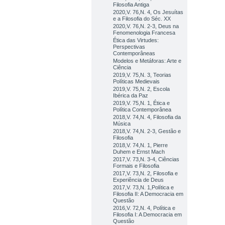
Filosofia Antiga
2020,V. 76,N. 4, Os Jesuítas
e a Filosofia do Séc. XX
2020,V. 76,N. 2-3, Deus na
Fenomenologia Francesa
Ética das Virtudes:
Perspectivas
Contemporâneas
Modelos e Metáforas: Arte e
Ciência
2019,V. 75,N. 3, Teorias
Políticas Medievais
2019,V. 75,N. 2, Escola
Ibérica da Paz
2019,V. 75,N. 1, Ética e
Política Contemporânea
2018,V. 74,N. 4, Filosofia da
Música
2018,V. 74,N. 2-3, Gestão e
Filosofia
2018,V. 74,N. 1, Pierre
Duhem e Ernst Mach
2017,V. 73,N. 3-4, Ciências
Formais e Filosofia
2017,V. 73,N. 2, Filosofia e
Experiência de Deus
2017,V. 73,N. 1,Política e
Filosofia II: A Democracia em
Questão
2016,V. 72,N. 4, Política e
Filosofia I: A Democracia em
Questão