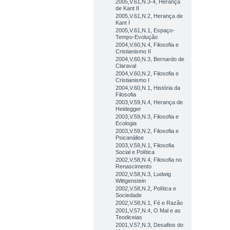
2005,V.61,N.3-4, Herança
de Kant II
2005,V.61,N.2, Herança de
Kant I
2005,V.61,N.1, Espaço-
Tempo-Evolução
2004,V.60,N.4, Filosofia e
Cristianismo II
2004,V.60,N.3, Bernardo de
Claraval
2004,V.60,N.2, Filosofia e
Cristianismo I
2004,V.60,N.1, História da
Filosofia
2003,V.59,N.4, Herança de
Heidegger
2003,V.59,N.3, Filosofia e
Ecologia
2003,V.59,N.2, Filosofia e
Psicanálise
2003,V.59,N.1, Filosofia
Social e Política
2002,V.58,N.4, Filosofia no
Renascimento
2002,V.58,N.3, Ludwig
Wittgenstein
2002,V.58,N.2, Política e
Sociedade
2002,V.58,N.1, Fé e Razão
2001,V.57,N.4, O Mal e as
Teodiceias
2001,V.57,N.3, Desafios do