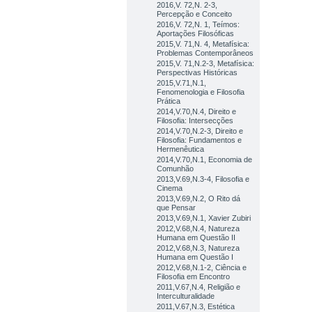
2016,V. 72,N. 2-3,
Percepção e Conceito
2016,V. 72,N. 1, Teímos:
Aportações Filosóficas
2015,V. 71,N. 4, Metafísica:
Problemas Contemporâneos
2015,V. 71,N.2-3, Metafísica:
Perspectivas Históricas
2015,V.71,N.1,
Fenomenologia e Filosofia
Prática
2014,V.70,N.4, Direito e
Filosofia: Intersecções
2014,V.70,N.2-3, Direito e
Filosofia: Fundamentos e
Hermenêutica
2014,V.70,N.1, Economia de
Comunhão
2013,V.69,N.3-4, Filosofia e
Cinema
2013,V.69,N.2, O Rito dá
que Pensar
2013,V.69,N.1, Xavier Zubiri
2012,V.68,N.4, Natureza
Humana em Questão II
2012,V.68,N.3, Natureza
Humana em Questão I
2012,V.68,N.1-2, Ciência e
Filosofia em Encontro
2011,V.67,N.4, Religião e
Interculturalidade
2011,V.67,N.3, Estética