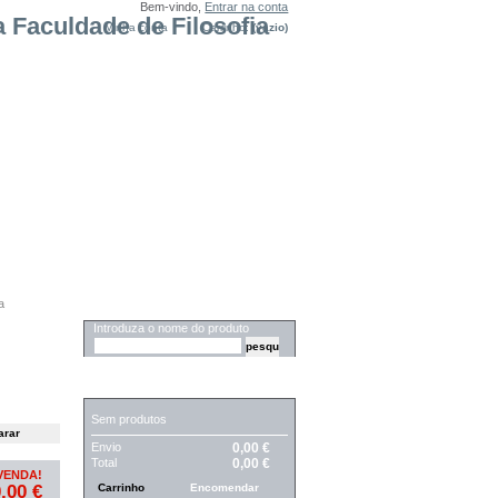
Bem-vindo,
Entrar na conta
Minha conta
Carrinho:
(vazio)
a
PESQUISA
Introduza o nome do produto
CARRINHO
Sem produtos
Envio
0,00 €
Total
0,00 €
VENDA!
,00 €
Carrinho
Encomendar