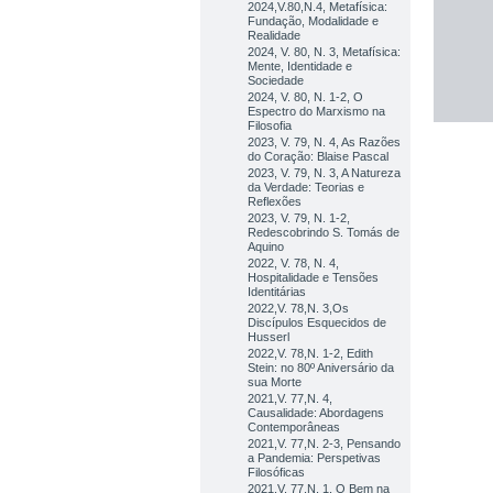
2024,V.80,N.4, Metafísica:
Fundação, Modalidade e
Realidade
2024, V. 80, N. 3, Metafísica:
Mente, Identidade e
Sociedade
2024, V. 80, N. 1-2, O
Espectro do Marxismo na
Filosofia
2023, V. 79, N. 4, As Razões
do Coração: Blaise Pascal
2023, V. 79, N. 3, A Natureza
da Verdade: Teorias e
Reflexões
2023, V. 79, N. 1-2,
Redescobrindo S. Tomás de
Aquino
2022, V. 78, N. 4,
Hospitalidade e Tensões
Identitárias
2022,V. 78,N. 3,Os
Discípulos Esquecidos de
Husserl
2022,V. 78,N. 1-2, Edith
Stein: no 80º Aniversário da
sua Morte
2021,V. 77,N. 4,
Causalidade: Abordagens
Contemporâneas
2021,V. 77,N. 2-3, Pensando
a Pandemia: Perspetivas
Filosóficas
2021,V. 77,N. 1, O Bem na