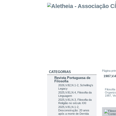
Página prin
CATEGORIAS
1987,V
Revista Portuguesa de
Filosofia
2026,V.82,N.1-2, Schelling’s
Legacy
Filosofi
2025,V.81,N.4, Filosofia da
Organiza
1987, Vo
Linguagem
2025,V.81,N.3, Filosofia da
Religião no século XXI
2025,V.81,N.1-2,
Desconstrução: 20 anos
após a morte de Derrida