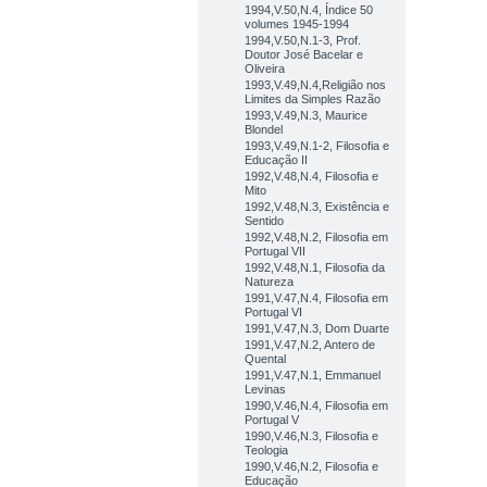
1994,V.50,N.4, Índice 50
volumes 1945-1994
1994,V.50,N.1-3, Prof.
Doutor José Bacelar e
Oliveira
1993,V.49,N.4,Religião nos
Limites da Simples Razão
1993,V.49,N.3, Maurice
Blondel
1993,V.49,N.1-2, Filosofia e
Educação II
1992,V.48,N.4, Filosofia e
Mito
1992,V.48,N.3, Existência e
Sentido
1992,V.48,N.2, Filosofia em
Portugal VII
1992,V.48,N.1, Filosofia da
Natureza
1991,V.47,N.4, Filosofia em
Portugal VI
1991,V.47,N.3, Dom Duarte
1991,V.47,N.2, Antero de
Quental
1991,V.47,N.1, Emmanuel
Levinas
1990,V.46,N.4, Filosofia em
Portugal V
1990,V.46,N.3, Filosofia e
Teologia
1990,V.46,N.2, Filosofia e
Educação