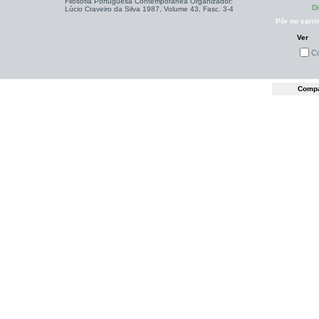
Filosofia Portuguesa Contemporânea Organizador:
Di
Lúcio Craveiro da Silva 1987, Volume 43, Fasc. 3-4
Pôr no carri
Ver
C