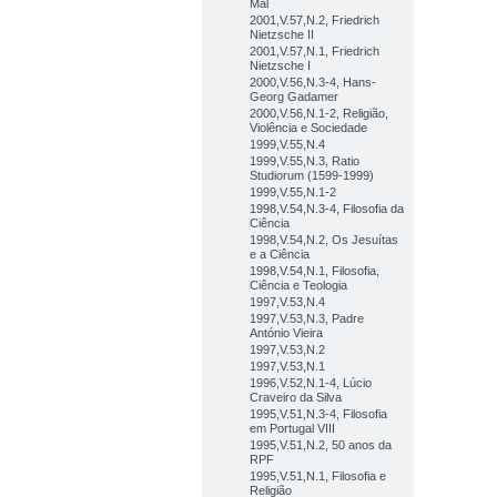
Mal
2001,V.57,N.2, Friedrich
Nietzsche II
2001,V.57,N.1, Friedrich
Nietzsche I
2000,V.56,N.3-4, Hans-
Georg Gadamer
2000,V.56,N.1-2, Religião,
Violência e Sociedade
1999,V.55,N.4
1999,V.55,N.3, Ratio
Studiorum (1599-1999)
1999,V.55,N.1-2
1998,V.54,N.3-4, Filosofia da
Ciência
1998,V.54,N.2, Os Jesuítas
e a Ciência
1998,V.54,N.1, Filosofia,
Ciência e Teologia
1997,V.53,N.4
1997,V.53,N.3, Padre
António Vieira
1997,V.53,N.2
1997,V.53,N.1
1996,V.52,N.1-4, Lúcio
Craveiro da Silva
1995,V.51,N.3-4, Filosofia
em Portugal VIII
1995,V.51,N.2, 50 anos da
RPF
1995,V.51,N.1, Filosofia e
Religião