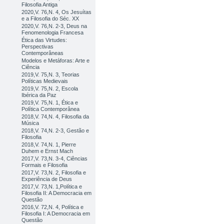
Filosofia Antiga
2020,V. 76,N. 4, Os Jesuítas
e a Filosofia do Séc. XX
2020,V. 76,N. 2-3, Deus na
Fenomenologia Francesa
Ética das Virtudes:
Perspectivas
Contemporâneas
Modelos e Metáforas: Arte e
Ciência
2019,V. 75,N. 3, Teorias
Políticas Medievais
2019,V. 75,N. 2, Escola
Ibérica da Paz
2019,V. 75,N. 1, Ética e
Política Contemporânea
2018,V. 74,N. 4, Filosofia da
Música
2018,V. 74,N. 2-3, Gestão e
Filosofia
2018,V. 74,N. 1, Pierre
Duhem e Ernst Mach
2017,V. 73,N. 3-4, Ciências
Formais e Filosofia
2017,V. 73,N. 2, Filosofia e
Experiência de Deus
2017,V. 73,N. 1,Política e
Filosofia II: A Democracia em
Questão
2016,V. 72,N. 4, Política e
Filosofia I: A Democracia em
Questão