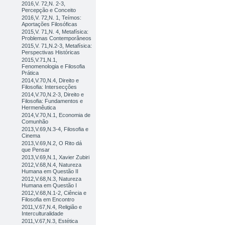
2016,V. 72,N. 2-3,
Percepção e Conceito
2016,V. 72,N. 1, Teímos:
Aportações Filosóficas
2015,V. 71,N. 4, Metafísica:
Problemas Contemporâneos
2015,V. 71,N.2-3, Metafísica:
Perspectivas Históricas
2015,V.71,N.1,
Fenomenologia e Filosofia
Prática
2014,V.70,N.4, Direito e
Filosofia: Intersecções
2014,V.70,N.2-3, Direito e
Filosofia: Fundamentos e
Hermenêutica
2014,V.70,N.1, Economia de
Comunhão
2013,V.69,N.3-4, Filosofia e
Cinema
2013,V.69,N.2, O Rito dá
que Pensar
2013,V.69,N.1, Xavier Zubiri
2012,V.68,N.4, Natureza
Humana em Questão II
2012,V.68,N.3, Natureza
Humana em Questão I
2012,V.68,N.1-2, Ciência e
Filosofia em Encontro
2011,V.67,N.4, Religião e
Interculturalidade
2011,V.67,N.3, Estética