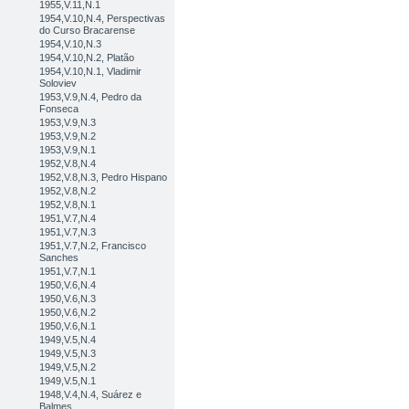
1955,V.11,N.1
1954,V.10,N.4, Perspectivas
do Curso Bracarense
1954,V.10,N.3
1954,V.10,N.2, Platão
1954,V.10,N.1, Vladimir
Soloviev
1953,V.9,N.4, Pedro da
Fonseca
1953,V.9,N.3
1953,V.9,N.2
1953,V.9,N.1
1952,V.8,N.4
1952,V.8,N.3, Pedro Hispano
1952,V.8,N.2
1952,V.8,N.1
1951,V.7,N.4
1951,V.7,N.3
1951,V.7,N.2, Francisco
Sanches
1951,V.7,N.1
1950,V.6,N.4
1950,V.6,N.3
1950,V.6,N.2
1950,V.6,N.1
1949,V.5,N.4
1949,V.5,N.3
1949,V.5,N.2
1949,V.5,N.1
1948,V.4,N.4, Suárez e
Balmes