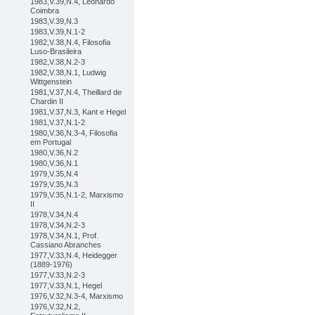
1983,V.39,N.4, Leonardo
Coimbra
1983,V.39,N.3
1983,V.39,N.1-2
1982,V.38,N.4, Filosofia
Luso-Brasileira
1982,V.38,N.2-3
1982,V.38,N.1, Ludwig
Wittgenstein
1981,V.37,N.4, Theillard de
Chardin II
1981,V.37,N.3, Kant e Hegel
1981,V.37,N.1-2
1980,V.36,N.3-4, Filosofia
em Portugal
1980,V.36,N.2
1980,V.36,N.1
1979,V.35,N.4
1979,V.35,N.3
1979,V.35,N.1-2, Marxismo
II
1978,V.34,N.4
1978,V.34,N.2-3
1978,V.34,N.1, Prof.
Cassiano Abranches
1977,V.33,N.4, Heidegger
(1889-1976)
1977,V.33,N.2-3
1977,V.33,N.1, Hegel
1976,V.32,N.3-4, Marxismo
1976,V.32,N.2,