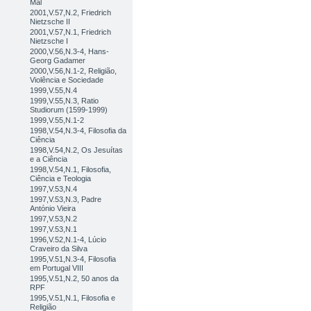
Mal
2001,V.57,N.2, Friedrich
Nietzsche II
2001,V.57,N.1, Friedrich
Nietzsche I
2000,V.56,N.3-4, Hans-
Georg Gadamer
2000,V.56,N.1-2, Religião,
Violência e Sociedade
1999,V.55,N.4
1999,V.55,N.3, Ratio
Studiorum (1599-1999)
1999,V.55,N.1-2
1998,V.54,N.3-4, Filosofia da
Ciência
1998,V.54,N.2, Os Jesuítas
e a Ciência
1998,V.54,N.1, Filosofia,
Ciência e Teologia
1997,V.53,N.4
1997,V.53,N.3, Padre
António Vieira
1997,V.53,N.2
1997,V.53,N.1
1996,V.52,N.1-4, Lúcio
Craveiro da Silva
1995,V.51,N.3-4, Filosofia
em Portugal VIII
1995,V.51,N.2, 50 anos da
RPF
1995,V.51,N.1, Filosofia e
Religião