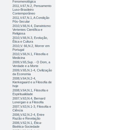
Fenomenológica
2011,V.67,N.2, Pensamento
Luso-Brasileiro
Contemporâneo
2011,V.67,N.1, A Condição
Pós-Secular
2010,V.66,N.4, Darwinismo:
Vertentes Científica e
Religiosa
2010,V.66,N.3, Evolução,
Ética e Cultura
2010,V. 66,N.2, Morrer em
Portugal
2010,V.66,N.1, Filosofia e
Medicina
2009,V.65,Sup. - O Dom, a
Verdade e a Morte
2009,V.65,N.1-4, Civilização
da Economia
2008,V.64,N.2-4,
Kierkegaard e a Filosofia de
hoje
2008,V.64,N.1, Filosofia e
Espiritualidade
2007,V.63,N.4, Bernard
Lonergan e a Filosofia
2007,V.63,N.1-3, Filosofia e
Ciência
2006,V.62,N.2-4, Entre
Razão e Revelação
2006,V.62,N.1, Ética-
Bioética-Sociedade