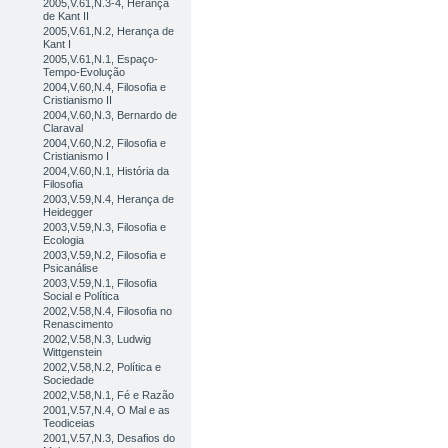
2005,V.61,N.3-4, Herança
de Kant II
2005,V.61,N.2, Herança de
Kant I
2005,V.61,N.1, Espaço-
Tempo-Evolução
2004,V.60,N.4, Filosofia e
Cristianismo II
2004,V.60,N.3, Bernardo de
Claraval
2004,V.60,N.2, Filosofia e
Cristianismo I
2004,V.60,N.1, História da
Filosofia
2003,V.59,N.4, Herança de
Heidegger
2003,V.59,N.3, Filosofia e
Ecologia
2003,V.59,N.2, Filosofia e
Psicanálise
2003,V.59,N.1, Filosofia
Social e Política
2002,V.58,N.4, Filosofia no
Renascimento
2002,V.58,N.3, Ludwig
Wittgenstein
2002,V.58,N.2, Política e
Sociedade
2002,V.58,N.1, Fé e Razão
2001,V.57,N.4, O Mal e as
Teodiceias
2001,V.57,N.3, Desafios do