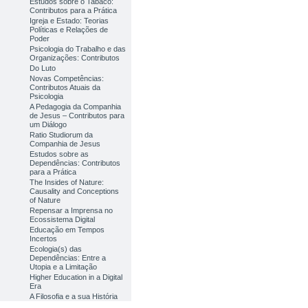
Estudos sobre o Tabaco:
Contributos para a Prática
Igreja e Estado: Teorias
Políticas e Relações de
Poder
Psicologia do Trabalho e das
Organizações: Contributos
Do Luto
Novas Competências:
Contributos Atuais da
Psicologia
A Pedagogia da Companhia
de Jesus – Contributos para
um Diálogo
Ratio Studiorum da
Companhia de Jesus
Estudos sobre as
Dependências: Contributos
para a Prática
The Insides of Nature:
Causality and Conceptions
of Nature
Repensar a Imprensa no
Ecossistema Digital
Educação em Tempos
Incertos
Ecologia(s) das
Dependências: Entre a
Utopia e a Limitação
Higher Education in a Digital
Era
A Filosofia e a sua História