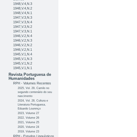
1948,V.4,N.3
1948,V.4,N.2
1948,V.4,N.1
1947,V.3,N.3
1947,V.3,N.4
1947,V.3,N.2
1947,V.3,N.1
1946,V.2,N.4
1946,V.2,N.3
1946,V.2,N.2
1946,V.2,N.1
1945,V.1,N.4
1945,V.1,N.3
1945,V.1,N.2
1945,V.1,N.1
Revista Portuguesa de
Humanidades
RPH - Volumes Recentes
2025, Vol. 29, Camilo no
segundo centenário do seu
nascimento
2024, Vol. 28, Cultura e
Literatura Portuguesa,
Eduardo Lourenço
2023, Volume 27
2022, Volume 26
2021, Volume 25
2020, Volume 24
2019, Volume 23
RPH - Estudos Linguísticos