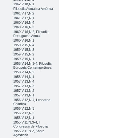
1962,V.18,N.1
Filosofia Actual na América
1961,V.17,N.2
1961,V.17,N.1
1960,V.16,N.4
1960,V.16,N.3
1960,V.16,N.2, Filosofia
Portuguesa Actual
1960,V.16,N.1
1959,V.15,N.4
1959,V.15,N.3
1959,V.15,N.2
1959,V.15,N.1
1958,V.14,N.3-4, Filosofia
Europeia Contemporânea
1958,V.14,N.2
1958,V.14,N.1
1957,V.13,N.4
1957,V.13,N.3
1957,V.13,N.2
1957,V.13,N.1
1956,V.12,N.4, Leonardo
Coimbra
1956,V.12,N.3
1956,V.12,N.2
1956,V.12,N.1
1955,V.11,N.3-4, I
Congresso de Filosofia
1955,V.11,N.2, Santo
Agostinho