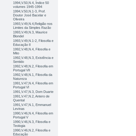
1994,V.50,N.4, Índice 50
volumes 1945-1994
1994,V.50,N.1-3, Prof.
Doutor José Bacelar e
Oliveira
1993,V.49,N.4,Religião nos
Limites da Simples Razão
1993,V.49,N.3, Maurice
Blondel
1993,V.49,N.1-2, Filosofia e
Educação II
1992,V.48,N.4, Filosofia e
Mito
1992,V.48,N.3, Existência e
Sentido
1992,V.48,N.2, Filosofia em
Portugal VII
1992,V.48,N.1, Filosofia da
Natureza
1991,V.47,N.4, Filosofia em
Portugal VI
1991,V.47,N.3, Dom Duarte
1991,V.47,N.2, Antero de
Quental
1991,V.47,N.1, Emmanuel
Levinas
1990,V.46,N.4, Filosofia em
Portugal V
1990,V.46,N.3, Filosofia e
Teologia
1990,V.46,N.2, Filosofia e
Educação