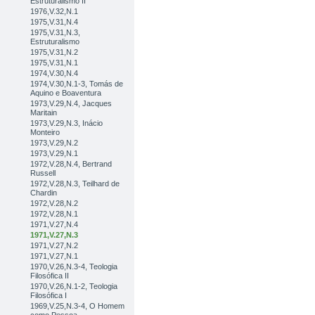
Estruturalismo II
1976,V.32,N.1
1975,V.31,N.4
1975,V.31,N.3,
Estruturalismo
1975,V.31,N.2
1975,V.31,N.1
1974,V.30,N.4
1974,V.30,N.1-3, Tomás de
Aquino e Boaventura
1973,V.29,N.4, Jacques
Maritain
1973,V.29,N.3, Inácio
Monteiro
1973,V.29,N.2
1973,V.29,N.1
1972,V.28,N.4, Bertrand
Russell
1972,V.28,N.3, Teilhard de
Chardin
1972,V.28,N.2
1972,V.28,N.1
1971,V.27,N.4
1971,V.27,N.3
1971,V.27,N.2
1971,V.27,N.1
1970,V.26,N.3-4, Teologia
Filosófica II
1970,V.26,N.1-2, Teologia
Filosófica I
1969,V.25,N.3-4, O Homem