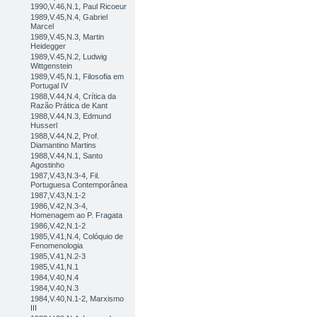
1990,V.46,N.1, Paul Ricoeur
1989,V.45,N.4, Gabriel
Marcel
1989,V.45,N.3, Martin
Heidegger
1989,V.45,N.2, Ludwig
Wittgenstein
1989,V.45,N.1, Filosofia em
Portugal IV
1988,V.44,N.4, Crítica da
Razão Prática de Kant
1988,V.44,N.3, Edmund
Husserl
1988,V.44,N.2, Prof.
Diamantino Martins
1988,V.44,N.1, Santo
Agostinho
1987,V.43,N.3-4, Fil.
Portuguesa Contemporânea
1987,V.43,N.1-2
1986,V.42,N.3-4,
Homenagem ao P. Fragata
1986,V.42,N.1-2
1985,V.41,N.4, Colóquio de
Fenomenologia
1985,V.41,N.2-3
1985,V.41,N.1
1984,V.40,N.4
1984,V.40,N.3
1984,V.40,N.1-2, Marxismo
III