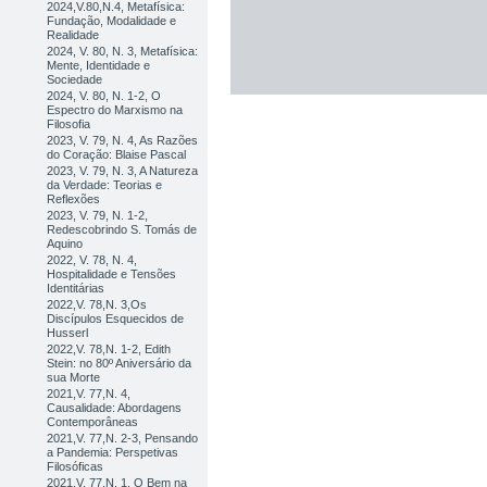
2024,V.80,N.4, Metafísica:
Fundação, Modalidade e
Realidade
2024, V. 80, N. 3, Metafísica:
Mente, Identidade e
Sociedade
2024, V. 80, N. 1-2, O
Espectro do Marxismo na
Filosofia
2023, V. 79, N. 4, As Razões
do Coração: Blaise Pascal
2023, V. 79, N. 3, A Natureza
da Verdade: Teorias e
Reflexões
2023, V. 79, N. 1-2,
Redescobrindo S. Tomás de
Aquino
2022, V. 78, N. 4,
Hospitalidade e Tensões
Identitárias
2022,V. 78,N. 3,Os
Discípulos Esquecidos de
Husserl
2022,V. 78,N. 1-2, Edith
Stein: no 80º Aniversário da
sua Morte
2021,V. 77,N. 4,
Causalidade: Abordagens
Contemporâneas
2021,V. 77,N. 2-3, Pensando
a Pandemia: Perspetivas
Filosóficas
2021,V. 77,N. 1, O Bem na