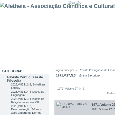
Página principal
>
Revista Portuguesa de Filoso
CATEGORIAS
1971,V.27,N.3
Existe 1 produto.
Revista Portuguesa de
Filosofia
2026,V.82,N.1-2, Schelling’s
Legacy
1971, Volume 27, N. 3
2025,V.81,N.4, Filosofia da
Orden
Linguagem
2025,V.81,N.3, Filosofia da
Religião no século XXI
1971, Volume 27
2025,V.81,N.1-2,
Desconstrução: 20 anos
1971, Volume 27, F
após a morte de Derrida