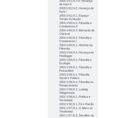
2005,V.61,N.3-4, Herança
de Kant II
2005,V.61,N.2, Herança de
Kant I
2005,V.61,N.1, Espaço-
Tempo-Evolução
2004,V.60,N.4, Filosofia e
Cristianismo II
2004,V.60,N.3, Bernardo de
Claraval
2004,V.60,N.2, Filosofia e
Cristianismo I
2004,V.60,N.1, História da
Filosofia
2003,V.59,N.4, Herança de
Heidegger
2003,V.59,N.3, Filosofia e
Ecologia
2003,V.59,N.2, Filosofia e
Psicanálise
2003,V.59,N.1, Filosofia
Social e Política
2002,V.58,N.4, Filosofia no
Renascimento
2002,V.58,N.3, Ludwig
Wittgenstein
2002,V.58,N.2, Política e
Sociedade
2002,V.58,N.1, Fé e Razão
2001,V.57,N.4, O Mal e as
Teodiceias
2001,V.57,N.3, Desafios do