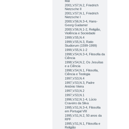
Mal
2001,V.57,N.2, Friedrich
Nietzsche II
2001,V.57,N.1, Friedrich
Nietzsche I
2000,V.56,N.3-4, Hans-
Georg Gadamer
2000,V.56,N.1-2, Religião,
Violência e Sociedade
1999,V.55,N.4
1999,V.55,N.3, Ratio
Studiorum (1599-1999)
1999,V.55,N.1-2
1998,V.54,N.3-4, Filosofia da
Ciência
1998,V.54,N.2, Os Jesuítas
e a Ciência
1998,V.54,N.1, Filosofia,
Ciência e Teologia
1997,V.53,N.4
1997,V.53,N.3, Padre
António Vieira
1997,V.53,N.2
1997,V.53,N.1
1996,V.52,N.1-4, Lúcio
Craveiro da Silva
1995,V.51,N.3-4, Filosofia
em Portugal VIII
1995,V.51,N.2, 50 anos da
RPF
1995,V.51,N.1, Filosofia e
Religião