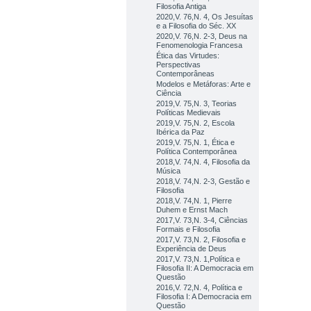
Filosofia Antiga
2020,V. 76,N. 4, Os Jesuítas
e a Filosofia do Séc. XX
2020,V. 76,N. 2-3, Deus na
Fenomenologia Francesa
Ética das Virtudes:
Perspectivas
Contemporâneas
Modelos e Metáforas: Arte e
Ciência
2019,V. 75,N. 3, Teorias
Políticas Medievais
2019,V. 75,N. 2, Escola
Ibérica da Paz
2019,V. 75,N. 1, Ética e
Política Contemporânea
2018,V. 74,N. 4, Filosofia da
Música
2018,V. 74,N. 2-3, Gestão e
Filosofia
2018,V. 74,N. 1, Pierre
Duhem e Ernst Mach
2017,V. 73,N. 3-4, Ciências
Formais e Filosofia
2017,V. 73,N. 2, Filosofia e
Experiência de Deus
2017,V. 73,N. 1,Política e
Filosofia II: A Democracia em
Questão
2016,V. 72,N. 4, Política e
Filosofia I: A Democracia em
Questão