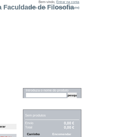
Bem-vindo,
Entrar na conta
Minha conta
Carrinho:
(vazio)
PESQUISA
Introduza o nome do produto
CARRINHO
Sem produtos
Envio
0,00 €
Total
0,00 €
Carrinho
Encomendar