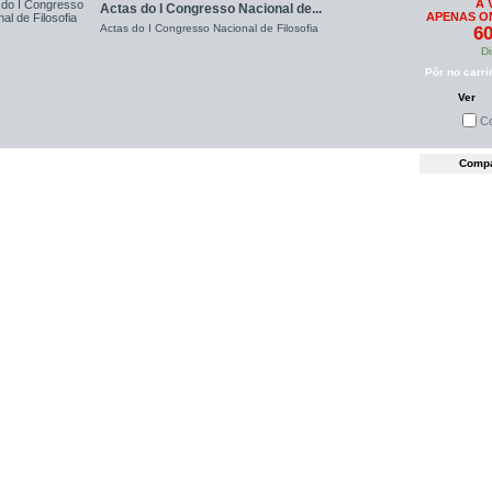
À 
Actas do I Congresso Nacional de...
APENAS ON
Actas do I Congresso Nacional de Filosofia
60
Di
Pôr no carri
Ver
C