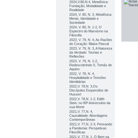
2024,V.80,N.4, Metafísica:
Fundação, Modalidade e
Realidade
2024, V. 80, N. 3, Metafísica:
Mente, Identidade e
Sociedade
2024, V. 80, N. 1-2, O
Espectro do Marxismo na
Filosofia
2023, V. 79, N. 4, As Razões
do Coração: Blaise Pascal
2023, V. 79, N. 3, A Natureza
da Verdade: Teorias e
Reflexões
2023, V. 79, N. 1-2,
Redescobrindo S. Tomás de
Aquino
2022, V. 78, N. 4,
Hospitalidade e Tensões
Identitárias
2022,V. 78,N. 3,Os
Discípulos Esquecidos de
Husserl
2022,V. 78,N. 1-2, Edith
Stein: no 80º Aniversário da
sua Morte
2021,V. 77,N. 4,
Causalidade: Abordagens
Contemporâneas
2021,V. 77,N. 2-3, Pensando
a Pandemia: Perspetivas
Filosóficas
2021,V. 77,N. 1, O Bem na