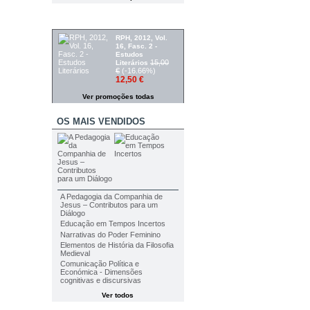
PROMOÇÕES
RPH, 2012, Vol.
16, Fasc. 2 -
Estudos
15,00
Literários
€
(-16.66%)
12,50 €
Ver promoções todas
OS MAIS VENDIDOS
A Pedagogia da Companhia de
Jesus – Contributos para um
Diálogo
Educação em Tempos Incertos
Narrativas do Poder Feminino
Elementos de História da Filosofia
Medieval
Comunicação Política e
Económica - Dimensões
cognitivas e discursivas
Ver todos