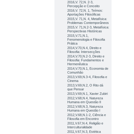
2016,V. 72,N. 2-3,
Percepção e Conceito
2016,V. 72,N. 1, Teímos:
Aportações Filosóficas
2015,V. 71,N. 4, Metafísica:
Problemas Contemporâneos
2015,V. 71,N.2-3, Metafísica:
Perspectivas Históricas
2015,V.71,N.1,
Fenomenologia e Filosofia
Prática
2014,V.70,N.4, Direito e
Filosofia: Intersecções
2014,V.70,N.2-3, Direito e
Filosofia: Fundamentos e
Hermenêutica
2014,V.70,N.1, Economia de
Comunhão
2013,V.69,N.3-4, Filosofia e
Cinema
2013,V.69,N.2, O Rito dá
que Pensar
2013,V.69,N.1, Xavier Zubiri
2012,V.68,N.4, Natureza
Humana em Questão II
2012,V.68,N.3, Natureza
Humana em Questão I
2012,V.68,N.1-2, Ciência e
Filosofia em Encontro
2011,V.67,N.4, Religião e
Interculturalidade
2011,V.67,N.3, Estética