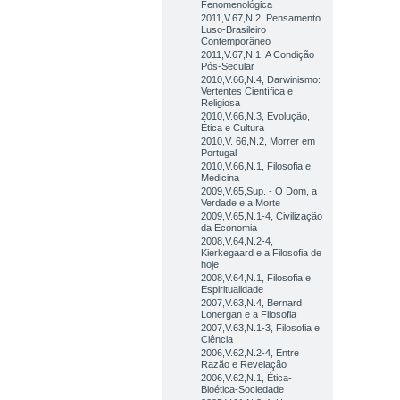
Fenomenológica
2011,V.67,N.2, Pensamento
Luso-Brasileiro
Contemporâneo
2011,V.67,N.1, A Condição
Pós-Secular
2010,V.66,N.4, Darwinismo:
Vertentes Científica e
Religiosa
2010,V.66,N.3, Evolução,
Ética e Cultura
2010,V. 66,N.2, Morrer em
Portugal
2010,V.66,N.1, Filosofia e
Medicina
2009,V.65,Sup. - O Dom, a
Verdade e a Morte
2009,V.65,N.1-4, Civilização
da Economia
2008,V.64,N.2-4,
Kierkegaard e a Filosofia de
hoje
2008,V.64,N.1, Filosofia e
Espiritualidade
2007,V.63,N.4, Bernard
Lonergan e a Filosofia
2007,V.63,N.1-3, Filosofia e
Ciência
2006,V.62,N.2-4, Entre
Razão e Revelação
2006,V.62,N.1, Ética-
Bioética-Sociedade