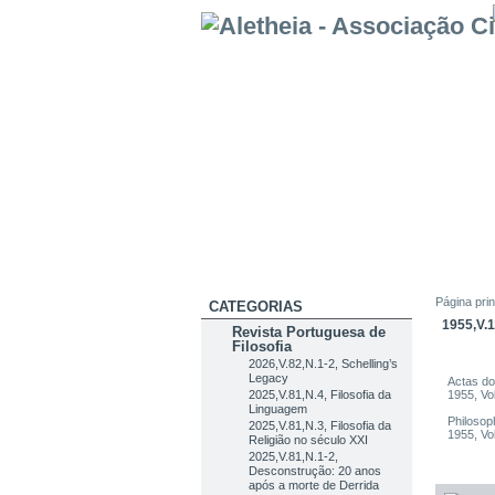
Página prin
CATEGORIAS
1955,V.
Revista Portuguesa de
Filosofia
2026,V.82,N.1-2, Schelling’s
Legacy
Actas do
2025,V.81,N.4, Filosofia da
1955, Vo
Linguagem
Philosop
2025,V.81,N.3, Filosofia da
1955, Vo
Religião no século XXI
2025,V.81,N.1-2,
Desconstrução: 20 anos
após a morte de Derrida