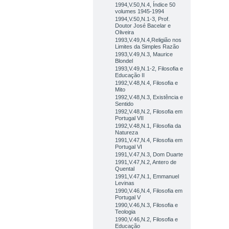
1994,V.50,N.4, Índice 50
volumes 1945-1994
1994,V.50,N.1-3, Prof.
Doutor José Bacelar e
Oliveira
1993,V.49,N.4,Religião nos
Limites da Simples Razão
1993,V.49,N.3, Maurice
Blondel
1993,V.49,N.1-2, Filosofia e
Educação II
1992,V.48,N.4, Filosofia e
Mito
1992,V.48,N.3, Existência e
Sentido
1992,V.48,N.2, Filosofia em
Portugal VII
1992,V.48,N.1, Filosofia da
Natureza
1991,V.47,N.4, Filosofia em
Portugal VI
1991,V.47,N.3, Dom Duarte
1991,V.47,N.2, Antero de
Quental
1991,V.47,N.1, Emmanuel
Levinas
1990,V.46,N.4, Filosofia em
Portugal V
1990,V.46,N.3, Filosofia e
Teologia
1990,V.46,N.2, Filosofia e
Educação