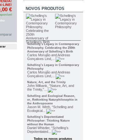
VENDA!
-LINE!
NOVOS PRODUTOS
,00 €
sponível
nho
omparar
Schelling’s Legacy in Contemporary
Philosophy. Celebrating the 250th
Anniversary of Schelling’s Birth
Carlos Morujão and Andreas
Gonçalves Lind,...
Schelling’s Legacy in Contemporary
Philosophy
Carlos Morujão and Andreas
Gonçalves Lind,...
Nature, Art, and the Trinity
John Milbank, “Nature, Art, and
the Trinity,”...
Schelling and Ecological Reason,
or, Rethinking Naturphilosophie in
the Anthropocene
Jason M. Wirth, “Schelling and
Ecological...
Schelling’s Depotentiated
Philosopher: Thinking Nature
without the Human
Daniel Whistler, “Schelling’s
Depotentiated...
Todos os novos produtos