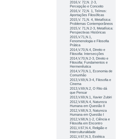
2016,V. 72,N. 2-3,
Percepção e Conceito
2016,V. 72,N. 1, Teímos:
Aportações Filosóficas
2015,V. 71,N. 4, Metafísica:
Problemas Contemporâneos
2015,V. 71,N.2-3, Metafísica:
Perspectivas Históricas
2015,V.71,N.1,
Fenomenologia e Filosofia
Prática
2014,V.70,N.4, Direito e
Filosofia: Intersecções
2014,V.70,N.2-3, Direito e
Filosofia: Fundamentos e
Hermenêutica
2014,V.70,N.1, Economia de
Comunhão
2013,V.69,N.3-4, Filosofia e
Cinema
2013,V.69,N.2, O Rito dá
que Pensar
2013,V.69,N.1, Xavier Zubiri
2012,V.68,N.4, Natureza
Humana em Questão II
2012,V.68,N.3, Natureza
Humana em Questão I
2012,V.68,N.1-2, Ciência e
Filosofia em Encontro
2011,V.67,N.4, Religião e
Interculturalidade
2011,V.67,N.3, Estética