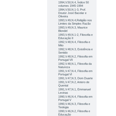
1994,V.50,N.4, Índice 50
volumes 1945-1994
1994,V.50,N.1-3, Prof.
Doutor José Bacelar e
Oliveira
1993,V.49,N.4,Religião nos
Limites da Simples Razão
1993,V.49,N.3, Maurice
Blondel
1993,V.49,N.1-2, Filosofia e
Educação II
1992,V.48,N.4, Filosofia e
Mito
1992,V.48,N.3, Existência e
Sentido
1992,V.48,N.2, Filosofia em
Portugal VII
1992,V.48,N.1, Filosofia da
Natureza
1991,V.47,N.4, Filosofia em
Portugal VI
1991,V.47,N.3, Dom Duarte
1991,V.47,N.2, Antero de
Quental
1991,V.47,N.1, Emmanuel
Levinas
1990,V.46,N.4, Filosofia em
Portugal V
1990,V.46,N.3, Filosofia e
Teologia
1990,V.46,N.2, Filosofia e
Educação