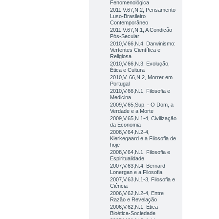
Fenomenológica
2011,V.67,N.2, Pensamento
Luso-Brasileiro
Contemporâneo
2011,V.67,N.1, A Condição
Pós-Secular
2010,V.66,N.4, Darwinismo:
Vertentes Científica e
Religiosa
2010,V.66,N.3, Evolução,
Ética e Cultura
2010,V. 66,N.2, Morrer em
Portugal
2010,V.66,N.1, Filosofia e
Medicina
2009,V.65,Sup. - O Dom, a
Verdade e a Morte
2009,V.65,N.1-4, Civilização
da Economia
2008,V.64,N.2-4,
Kierkegaard e a Filosofia de
hoje
2008,V.64,N.1, Filosofia e
Espiritualidade
2007,V.63,N.4, Bernard
Lonergan e a Filosofia
2007,V.63,N.1-3, Filosofia e
Ciência
2006,V.62,N.2-4, Entre
Razão e Revelação
2006,V.62,N.1, Ética-
Bioética-Sociedade