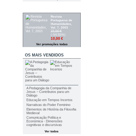
PROMOÇÕES
Revista
Portuguesa de
Humanidades,
Vol. 7, 2003
22,00 €
(-54.55%)
10,00 €
Ver promoções todas
OS MAIS VENDIDOS
A Pedagogia da Companhia de
Jesus – Contributos para um
Diálogo
Educação em Tempos Incertos
Narrativas do Poder Feminino
Elementos de História da Filosofia
Medieval
Comunicação Política e
Económica - Dimensões
cognitivas e discursivas
Ver todos