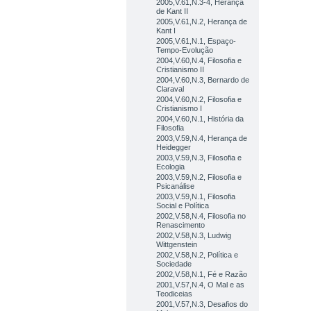
2005,V.61,N.3-4, Herança
de Kant II
2005,V.61,N.2, Herança de
Kant I
2005,V.61,N.1, Espaço-
Tempo-Evolução
2004,V.60,N.4, Filosofia e
Cristianismo II
2004,V.60,N.3, Bernardo de
Claraval
2004,V.60,N.2, Filosofia e
Cristianismo I
2004,V.60,N.1, História da
Filosofia
2003,V.59,N.4, Herança de
Heidegger
2003,V.59,N.3, Filosofia e
Ecologia
2003,V.59,N.2, Filosofia e
Psicanálise
2003,V.59,N.1, Filosofia
Social e Política
2002,V.58,N.4, Filosofia no
Renascimento
2002,V.58,N.3, Ludwig
Wittgenstein
2002,V.58,N.2, Política e
Sociedade
2002,V.58,N.1, Fé e Razão
2001,V.57,N.4, O Mal e as
Teodiceias
2001,V.57,N.3, Desafios do