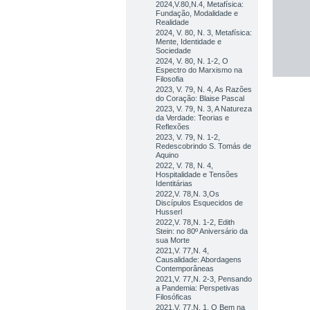
2024,V.80,N.4, Metafísica:
Fundação, Modalidade e
Realidade
2024, V. 80, N. 3, Metafísica:
Mente, Identidade e
Sociedade
2024, V. 80, N. 1-2, O
Espectro do Marxismo na
Filosofia
2023, V. 79, N. 4, As Razões
do Coração: Blaise Pascal
2023, V. 79, N. 3, A Natureza
da Verdade: Teorias e
Reflexões
2023, V. 79, N. 1-2,
Redescobrindo S. Tomás de
Aquino
2022, V. 78, N. 4,
Hospitalidade e Tensões
Identitárias
2022,V. 78,N. 3,Os
Discípulos Esquecidos de
Husserl
2022,V. 78,N. 1-2, Edith
Stein: no 80º Aniversário da
sua Morte
2021,V. 77,N. 4,
Causalidade: Abordagens
Contemporâneas
2021,V. 77,N. 2-3, Pensando
a Pandemia: Perspetivas
Filosóficas
2021,V. 77,N. 1, O Bem na