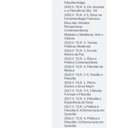
Filosofia Antiga
2020,V. 76,N. 4, Os Jesuítas
e a Filosofia do Séc. XX
2020,V. 76,N. 2-3, Deus na
Fenomenologia Francesa
Ética das Virtudes:
Perspectivas
Contemporâneas
Modelos e Metáforas: Arte e
Ciência
2019,V. 75,N. 3, Teorias
Políticas Medievais
2019,V. 75,N. 2, Escola
Ibérica da Paz
2019,V. 75,N. 1, Ética e
Política Contemporânea
2018,V. 74,N. 4, Filosofia da
Música
2018,V. 74,N. 2-3, Gestão e
Filosofia
2018,V. 74,N. 1, Pierre
Duhem e Ernst Mach
2017,V. 73,N. 3-4, Ciências
Formais e Filosofia
2017,V. 73,N. 2, Filosofia e
Experiência de Deus
2017,V. 73,N. 1,Política e
Filosofia II: A Democracia em
Questão
2016,V. 72,N. 4, Política e
Filosofia I: A Democracia em
Questão