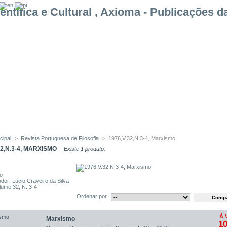
cipal
>
Revista Portuguesa de Filosofia
>
1976,V.32,N.3-4, Marxismo
32,N.3-4, MARXISMO
Existe 1 produto.
o
dor: Lúcio Craveiro da Silva
lume 32, N. 3-4
Ordenar por
À 
Marxismo
10