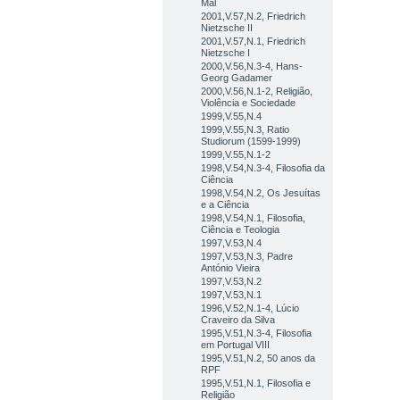
Mal
2001,V.57,N.2, Friedrich
Nietzsche II
2001,V.57,N.1, Friedrich
Nietzsche I
2000,V.56,N.3-4, Hans-
Georg Gadamer
2000,V.56,N.1-2, Religião,
Violência e Sociedade
1999,V.55,N.4
1999,V.55,N.3, Ratio
Studiorum (1599-1999)
1999,V.55,N.1-2
1998,V.54,N.3-4, Filosofia da
Ciência
1998,V.54,N.2, Os Jesuítas
e a Ciência
1998,V.54,N.1, Filosofia,
Ciência e Teologia
1997,V.53,N.4
1997,V.53,N.3, Padre
António Vieira
1997,V.53,N.2
1997,V.53,N.1
1996,V.52,N.1-4, Lúcio
Craveiro da Silva
1995,V.51,N.3-4, Filosofia
em Portugal VIII
1995,V.51,N.2, 50 anos da
RPF
1995,V.51,N.1, Filosofia e
Religião