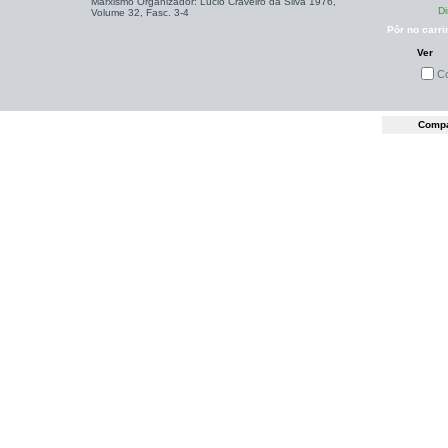
Marxismo Organizador: Lúcio Craveiro da Silva 1976,
Di
Volume 32, Fasc. 3-4
Pôr no carri
Ver
C