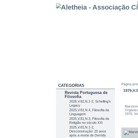
Página prin
CATEGORIAS
1976,V.
Revista Portuguesa de
Filosofia
2026,V.82,N.1-2, Schelling’s
Legacy
Marxism
2025,V.81,N.4, Filosofia da
Organiza
1976, Vo
Linguagem
2025,V.81,N.3, Filosofia da
Religião no século XXI
2025,V.81,N.1-2,
Desconstrução: 20 anos
após a morte de Derrida