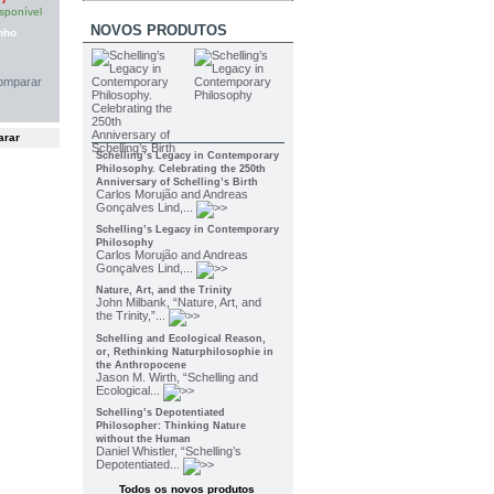
sponível
NOVOS PRODUTOS
nho
omparar
Schelling’s Legacy in Contemporary
Philosophy. Celebrating the 250th
Anniversary of Schelling’s Birth
Carlos Morujão and Andreas
Gonçalves Lind,...
Schelling’s Legacy in Contemporary
Philosophy
Carlos Morujão and Andreas
Gonçalves Lind,...
Nature, Art, and the Trinity
John Milbank, “Nature, Art, and
the Trinity,”...
Schelling and Ecological Reason,
or, Rethinking Naturphilosophie in
the Anthropocene
Jason M. Wirth, “Schelling and
Ecological...
Schelling’s Depotentiated
Philosopher: Thinking Nature
without the Human
Daniel Whistler, “Schelling’s
Depotentiated...
Todos os novos produtos