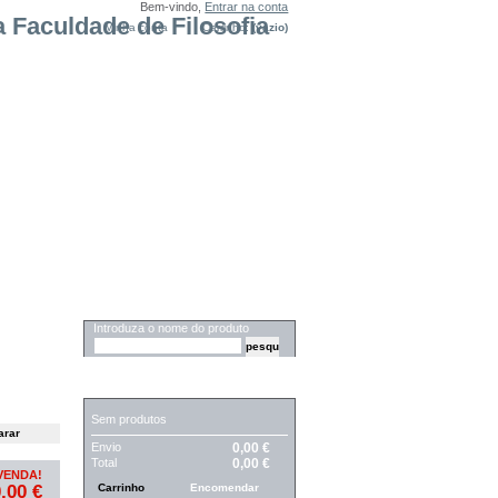
Bem-vindo,
Entrar na conta
Minha conta
Carrinho:
(vazio)
PESQUISA
Introduza o nome do produto
CARRINHO
Sem produtos
Envio
0,00 €
Total
0,00 €
VENDA!
,00 €
Carrinho
Encomendar